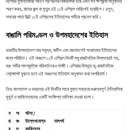
বিশ্বের যুগান্তকারী আইন প্রণয়নের বিজয়গাথা হয়ে এমন সব ক্ষণজন্মা মানুষদের
স্মরণ করব, যাদের জন্ম বা মৃত্যু এই ১১ই এপ্রিল তারিখেই হয়েছিল। চলুন,
সময়ের পাতা উল্টে ১১ই এপ্রিলের ইতিহাসের গভীরে প্রবেশ করি।
বাঙালি পরিমণ্ডল ও উপমহাদেশের ইতিহাস
ভারতীয় উপমহাদেশ তার সমৃদ্ধ, জটিল এবং বহুলাংশেই সংঘাতময় ইতিহাসের
জন্য পরিচিত। এই অঞ্চলে ১১ই এপ্রিল দিনটি শুধু রাজনৈতিক বিপ্লবেরই নয়,
বরং গভীর সাংস্কৃতিক পরিবর্তনেরও সাক্ষী। এশিয়ার বিস্তৃত ভূ-রাজনৈতিক
প্রেক্ষাপট বুঝতে হলে এই অঞ্চলের ইতিহাস অনুধাবন করা অপরিহার্য।
নিচে বাংলাদেশ ও ভারতের এই দিনটির সাথে যুক্ত সবচেয়ে গুরুত্বপূর্ণ ঐতিহাসিক
মুহূর্ত ও ব্যক্তিত্বদের একটি সংক্ষিপ্ত তালিকা দেওয়া হলো।
ব
অ
ঘটনা /
ছ
ঞ্চ
উল্লেখযোগ্য
তাৎপর্য
র
ল
ব্যক্তিত্ব