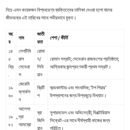
নিচে এমন কয়েকজন বিশ্ববরেণ্য ব্যক্তিত্বের তালিকা দেওয়া হলো যাদের
জীবনচক্র এই তারিখের সাথে গভীরভাবে যুক্ত।
বছ
জাতী
নাম
পেশা / কীর্তি
র
য়তা
১৪
সেপটিমি
রোমা
৫
য়াস
ন/
রোমান সম্রাট; সেভেরান রাজবংশের প্রতিষ্ঠাতা;
খ্রি
সেভেরা
লিবি
আফ্রিকায় জন্মগ্রহণকারী প্রথম সম্রাট।
.
স
য়ান
জেরেমি
১৯
ব্রিটি
ব্রডকাস্টার এবং সাংবাদিক; ‘টপ গিয়ার’
ক্লার্কস
৬০
শ
উপস্থাপনের জন্য বিশ্বজুড়ে বিখ্যাত।
ন
আলেসা
ব্রা
সুপারমডেল এবং অভিনেত্রী; ভিক্টোরিয়াস
১৯
ন্দ্রা
জিলি
সিক্রেট-এর সাথে দীর্ঘস্থায়ী কাজের জন্য
৮১
আমব্রো
য়ান
পরিচিত।