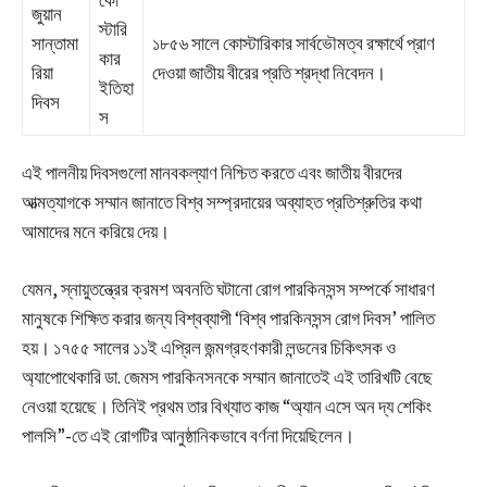
কো
জুয়ান
স্টারি
সান্তামা
১৮৫৬ সালে কোস্টারিকার সার্বভৌমত্ব রক্ষার্থে প্রাণ
কার
রিয়া
দেওয়া জাতীয় বীরের প্রতি শ্রদ্ধা নিবেদন।
ইতিহা
দিবস
স
এই পালনীয় দিবসগুলো মানবকল্যাণ নিশ্চিত করতে এবং জাতীয় বীরদের
আত্মত্যাগকে সম্মান জানাতে বিশ্ব সম্প্রদায়ের অব্যাহত প্রতিশ্রুতির কথা
আমাদের মনে করিয়ে দেয়।
যেমন, স্নায়ুতন্ত্রের ক্রমশ অবনতি ঘটানো রোগ পারকিনসন্স সম্পর্কে সাধারণ
মানুষকে শিক্ষিত করার জন্য বিশ্বব্যাপী ‘বিশ্ব পারকিনসন্স রোগ দিবস’ পালিত
হয়। ১৭৫৫ সালের ১১ই এপ্রিল জন্মগ্রহণকারী লন্ডনের চিকিৎসক ও
অ্যাপোথেকারি ডা. জেমস পারকিনসনকে সম্মান জানাতেই এই তারিখটি বেছে
নেওয়া হয়েছে। তিনিই প্রথম তার বিখ্যাত কাজ “অ্যান এসে অন দ্য শেকিং
পালসি”-তে এই রোগটির আনুষ্ঠানিকভাবে বর্ণনা দিয়েছিলেন।