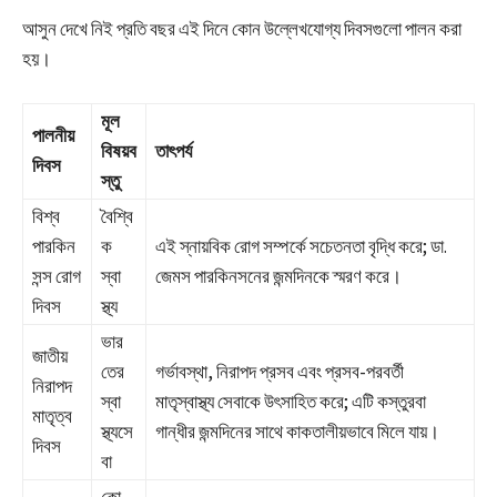
আসুন দেখে নিই প্রতি বছর এই দিনে কোন উল্লেখযোগ্য দিবসগুলো পালন করা
হয়।
মূল
পালনীয়
বিষয়ব
তাৎপর্য
দিবস
স্তু
বিশ্ব
বৈশ্বি
পারকিন
ক
এই স্নায়বিক রোগ সম্পর্কে সচেতনতা বৃদ্ধি করে; ডা.
সন্স রোগ
স্বা
জেমস পারকিনসনের জন্মদিনকে স্মরণ করে।
দিবস
স্থ্য
ভার
জাতীয়
তের
গর্ভাবস্থা, নিরাপদ প্রসব এবং প্রসব-পরবর্তী
নিরাপদ
স্বা
মাতৃস্বাস্থ্য সেবাকে উৎসাহিত করে; এটি কস্তুরবা
মাতৃত্ব
স্থ্যসে
গান্ধীর জন্মদিনের সাথে কাকতালীয়ভাবে মিলে যায়।
দিবস
বা