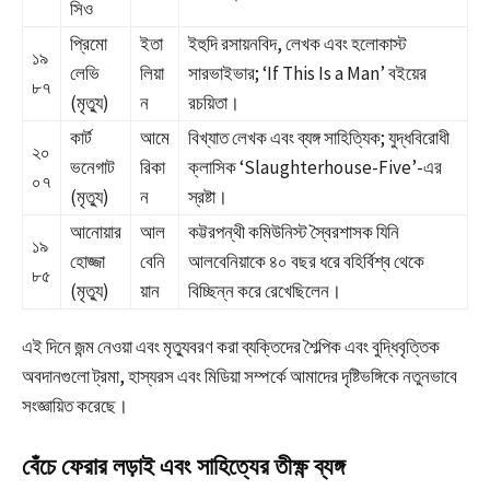
সিও
প্রিমো
ইতা
ইহুদি রসায়নবিদ, লেখক এবং হলোকাস্ট
১৯
লেভি
লিয়া
সারভাইভার; ‘If This Is a Man’ বইয়ের
৮৭
(মৃত্যু)
ন
রচয়িতা।
কার্ট
আমে
বিখ্যাত লেখক এবং ব্যঙ্গ সাহিত্যিক; যুদ্ধবিরোধী
২০
ভনেগাট
রিকা
ক্লাসিক ‘Slaughterhouse-Five’-এর
০৭
(মৃত্যু)
ন
স্রষ্টা।
আনোয়ার
আল
কট্টরপন্থী কমিউনিস্ট স্বৈরশাসক যিনি
১৯
হোজ্জা
বেনি
আলবেনিয়াকে ৪০ বছর ধরে বহির্বিশ্ব থেকে
৮৫
(মৃত্যু)
য়ান
বিচ্ছিন্ন করে রেখেছিলেন।
এই দিনে জন্ম নেওয়া এবং মৃত্যুবরণ করা ব্যক্তিদের শৈল্পিক এবং বুদ্ধিবৃত্তিক
অবদানগুলো ট্রমা, হাস্যরস এবং মিডিয়া সম্পর্কে আমাদের দৃষ্টিভঙ্গিকে নতুনভাবে
সংজ্ঞায়িত করেছে।
বেঁচে ফেরার লড়াই এবং সাহিত্যের তীক্ষ্ণ ব্যঙ্গ