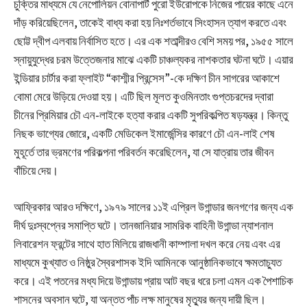
চুক্তির মাধ্যমে যে নেপোলিয়ন বোনাপার্ট পুরো ইউরোপকে নিজের পায়ের কাছে এনে
দাঁড় করিয়েছিলেন, তাকেই বাধ্য করা হয় নিঃশর্তভাবে সিংহাসন ত্যাগ করতে এবং
ছোট্ট দ্বীপ এলবায় নির্বাসিত হতে। এর এক শতাব্দীরও বেশি সময় পর, ১৯৫৫ সালে
স্নায়ুযুদ্ধের চরম উত্তেজনার মাঝে একটি চাঞ্চল্যকর নাশকতার ঘটনা ঘটে। এয়ার
ইন্ডিয়ার চার্টার করা ফ্লাইট “কাশ্মীর প্রিন্সেস”-কে দক্ষিণ চীন সাগরের আকাশে
বোমা মেরে উড়িয়ে দেওয়া হয়। এটি ছিল মূলত কুওমিনতাং গুপ্তচরদের দ্বারা
চীনের প্রিমিয়ার চৌ এন-লাইকে হত্যা করার একটি সুপরিকল্পিত ষড়যন্ত্র। কিন্তু
নিছক ভাগ্যের জোরে, একটি মেডিকেল ইমার্জেন্সির কারণে চৌ এন-লাই শেষ
মুহূর্তে তার ভ্রমণের পরিকল্পনা পরিবর্তন করেছিলেন, যা সে যাত্রায় তার জীবন
বাঁচিয়ে দেয়।
আফ্রিকার আরও দক্ষিণে, ১৯৭৯ সালের ১১ই এপ্রিল উগান্ডার জনগণের জন্য এক
দীর্ঘ দুঃস্বপ্নের সমাপ্তি ঘটে। তানজানিয়ার সামরিক বাহিনী উগান্ডা ন্যাশনাল
লিবারেশন ফ্রন্টের সাথে হাত মিলিয়ে রাজধানী কাম্পালা দখল করে নেয় এবং এর
মাধ্যমে কুখ্যাত ও নিষ্ঠুর স্বৈরশাসক ইদি আমিনকে আনুষ্ঠানিকভাবে ক্ষমতাচ্যুত
করে। এই পতনের মধ্য দিয়ে উগান্ডায় প্রায় আট বছর ধরে চলা এমন এক পৈশাচিক
শাসনের অবসান ঘটে, যা অন্তত পাঁচ লক্ষ মানুষের মৃত্যুর জন্য দায়ী ছিল।