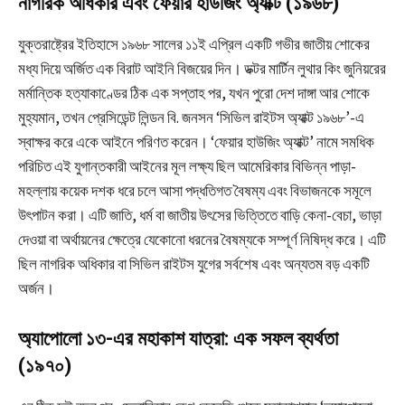
নাগরিক অধিকার এবং ফেয়ার হাউজিং অ্যাক্ট (১৯৬৮)
যুক্তরাষ্ট্রের ইতিহাসে ১৯৬৮ সালের ১১ই এপ্রিল একটি গভীর জাতীয় শোকের
মধ্য দিয়ে অর্জিত এক বিরাট আইনি বিজয়ের দিন। ডক্টর মার্টিন লুথার কিং জুনিয়রের
মর্মান্তিক হত্যাকাণ্ডের ঠিক এক সপ্তাহ পর, যখন পুরো দেশ দাঙ্গা আর শোকে
মুহ্যমান, তখন প্রেসিডেন্ট লিন্ডন বি. জনসন ‘সিভিল রাইটস অ্যাক্ট ১৯৬৮’-এ
স্বাক্ষর করে একে আইনে পরিণত করেন। ‘ফেয়ার হাউজিং অ্যাক্ট’ নামে সমধিক
পরিচিত এই যুগান্তকারী আইনের মূল লক্ষ্য ছিল আমেরিকার বিভিন্ন পাড়া-
মহল্লায় কয়েক দশক ধরে চলে আসা পদ্ধতিগত বৈষম্য এবং বিভাজনকে সমূলে
উৎপাটন করা। এটি জাতি, ধর্ম বা জাতীয় উৎসের ভিত্তিতে বাড়ি কেনা-বেচা, ভাড়া
দেওয়া বা অর্থায়নের ক্ষেত্রে যেকোনো ধরনের বৈষম্যকে সম্পূর্ণ নিষিদ্ধ করে। এটি
ছিল নাগরিক অধিকার বা সিভিল রাইটস যুগের সর্বশেষ এবং অন্যতম বড় একটি
অর্জন।
অ্যাপোলো ১৩-এর মহাকাশ যাত্রা: এক সফল ব্যর্থতা
(১৯৭০)