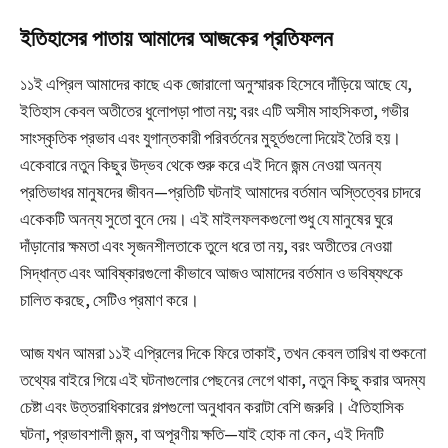
ইতিহাসের পাতায় আমাদের আজকের প্রতিফলন
১১ই এপ্রিল আমাদের কাছে এক জোরালো অনুস্মারক হিসেবে দাঁড়িয়ে আছে যে,
ইতিহাস কেবল অতীতের ধুলোপড়া পাতা নয়; বরং এটি অসীম সাহসিকতা, গভীর
সাংস্কৃতিক প্রভাব এবং যুগান্তকারী পরিবর্তনের মুহূর্তগুলো দিয়েই তৈরি হয়।
একেবারে নতুন কিছুর উদ্ভব থেকে শুরু করে এই দিনে জন্ম নেওয়া অনন্য
প্রতিভাধর মানুষদের জীবন—প্রতিটি ঘটনাই আমাদের বর্তমান অস্তিত্বের চাদরে
একেকটি অনন্য সুতো বুনে দেয়। এই মাইলফলকগুলো শুধু যে মানুষের ঘুরে
দাঁড়ানোর ক্ষমতা এবং সৃজনশীলতাকে তুলে ধরে তা নয়, বরং অতীতের নেওয়া
সিদ্ধান্ত এবং আবিষ্কারগুলো কীভাবে আজও আমাদের বর্তমান ও ভবিষ্যৎকে
চালিত করছে, সেটিও প্রমাণ করে।
আজ যখন আমরা ১১ই এপ্রিলের দিকে ফিরে তাকাই, তখন কেবল তারিখ বা শুকনো
তথ্যের বাইরে গিয়ে এই ঘটনাগুলোর পেছনের লেগে থাকা, নতুন কিছু করার অদম্য
চেষ্টা এবং উত্তরাধিকারের গল্পগুলো অনুধাবন করাটা বেশি জরুরি। ঐতিহাসিক
ঘটনা, প্রভাবশালী জন্ম, বা অপূরণীয় ক্ষতি—যাই হোক না কেন, এই দিনটি