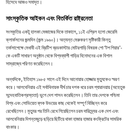
হিসেবে আজও সমাদৃত।
সাংস্কৃতিক আইকন এবং বিতর্কিত রাষ্ট্রনেতা
সংস্কৃতির একটু হালকা মেজাজের দিকে তাকালে, ১১ই এপ্রিল হলো জেরেমি
ক্লার্কসনের জন্মদিন (জন্ম ১৯৬০)। অত্যন্ত মেরুকরণ সৃষ্টিকারী কিন্তু
তর্কসাপেক্ষে মেধাবী এই ব্রিটিশ ব্রডকাস্টার মোটরগাড়ি বিষয়ক শো ‘টপ গিয়ার’-
কে একটি সাধারণ অনুষ্ঠান থেকে বিশ্বব্যাপী গাড়ির বিনোদনের এক বিশাল
সাম্রাজ্যে পরিণত করেছিলেন।
অন্যদিকে, ইতিহাস ১৯৮৫ সালে এই দিনে আনোয়ার হোজ্জার মৃত্যুকেও স্মরণ
করে। আলবেনিয়ার এই সর্বাধিনায়ক দীর্ঘ চার দশক ধরে চরম প্যারানয়ায় (অহেতুক
সন্দেহবাতিকগ্রস্ততা) ভুগে দেশ শাসন করেছিলেন। তিনি তার দেশকে পশ্চিমা
বিশ্ব এবং সোভিয়েত ব্লক উভয়ের কাছ থেকেই সম্পূর্ণ বিচ্ছিন্ন করে
রেখেছিলেন। মৃত্যুর পর তিনি রেখে গিয়েছিলেন চরম দারিদ্র্যের এক দেশ এবং
আলবেনিয়ার দিগন্তজুড়ে ছড়িয়ে ছিটিয়ে থাকা হাজার হাজার কংক্রিটের সামরিক
বাংকার।