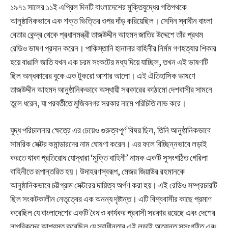
১৯৭১ সালের ১১ই এপ্রিল দিনটি বাংলাদেশের মুক্তিযুদ্ধের গতিপথকে
আনুষ্ঠানিকভাবে এক শক্ত ভিত্তির ওপর দাঁড় করিয়েছিল। সেদিন স্বাধীন বাংলা
বেতার কেন্দ্র থেকে প্রধানমন্ত্রী তাজউদ্দীন আহমদ জাতির উদ্দেশে তাঁর প্রথম
রেডিও ভাষণ প্রদান করেন। পাকিস্তানি হানাদার বাহিনীর নির্মম গণহত্যার শিকার
হয়ে বাঙালি জাতি যখন এক চরম সংকটের মধ্য দিয়ে যাচ্ছিল, তখন এই ভাষণটি
ছিল অন্ধকারের বুকে এক টুকরো আশার আলো। এই ঐতিহাসিক ভাষণে
তাজউদ্দীন আহমদ আনুষ্ঠানিকভাবে অস্থায়ী সরকারের কাঠামো দেশবাসীর সামনে
তুলে ধরেন, যা পরবর্তীতে মুজিবনগর সরকার নামে পরিচিতি লাভ করে।
যুদ্ধ পরিচালনার ক্ষেত্রে এর চেয়েও গুরুত্বপূর্ণ বিষয় ছিল, তিনি আনুষ্ঠানিকভাবে
সামরিক সেক্টর কমান্ডারদের নাম ঘোষণা করেন। এর ফলে বিচ্ছিন্নভাবে লড়াই
করতে থাকা প্রতিরোধ যোদ্ধারা ‘মুক্তি বাহিনী’ নামক একটি সুসংগঠিত গেরিলা
বাহিনীতে রূপান্তরিত হয়। উদাহরণস্বরূপ, মেজর জিয়াউর রহমানকে
আনুষ্ঠানিকভাবে চট্টগ্রাম সেক্টরের দায়িত্ব অর্পণ করা হয়। এই রেডিও সম্প্রচারটি
ছিল সংকটকালীন নেতৃত্বের এক অনন্য দৃষ্টান্ত। এটি বিশ্ববাসীর কাছে প্রমাণ
করেছিল যে বাংলাদেশের একটি বৈধ ও কার্যকর প্রবাসী সরকার রয়েছে এবং দেশের
নাগরিকদের আশ্বস্ত করেছিল যে স্বাধীনতার এই লড়াই অত্যন্ত সুসংগঠিত এবং