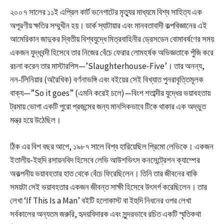
২০০৭ সালের ১১ই এপ্রিল কার্ট ভনেগাটের মৃত্যুর মাধ্যমে বিশ্ব সাহিত্য এক
অপূরণীয় ক্ষতির সম্মুখীন হয়। ডার্ক স্যাটায়ার এবং মানবতাবাদী কল্পবিজ্ঞানের এই
আমেরিকান জাদুকর দ্বিতীয় বিশ্বযুদ্ধে মিত্রবাহিনীর ড্রেসডেন বোমাবর্ষণের সময়
একজন যুদ্ধবন্দী হিসেবে তার নিজের বেঁচে ফেরার লোমহর্ষক অভিজ্ঞতাকে পুঁজি করে
রচনা করেন তার মাস্টারপিস—’Slaughterhouse-Five’। তার অনন্য,
নন-লিিনিয়ার (অরৈখিক) বর্ণনাভঙ্গি এবং বইয়ের সেই বিখ্যাত পুনরাবৃত্তিমূলক
বাক্য—”So it goes” (এমনি করেই চলে)—বিংশ শতাব্দীর যুদ্ধের ভয়াবহতায়
ট্রমায় ভোগা একটি পুরো প্রজন্মের জন্য মানসিকভাবে টিকে থাকার এক অদ্ভুত
মন্ত্র হয়ে উঠেছিল।
ঠিক এর বিশ বছর আগে, ১৯৮৭ সালে বিশ্ব হারিয়েছিল প্রিমো লেভিকে। একজন
ইতালীয়-ইহুদি রসায়নবিদ হিসেবে লেভি আউশভিৎস কনসেন্ট্রেশন ক্যাম্পের
অকল্পনীয় ভয়াবহতার হাত থেকে বেঁচে ফিরেছিলেন। তিনি তার জীবনের বাকি
সময়টা সেই ভয়াবহতার একজন জীবন্ত সাক্ষী হিসেবে উৎসর্গ করেছিলেন। তার
লেখা ‘If This Is a Man’ বইটি হলোকাস্ট বা ইহুদি নিধনের ওপর লেখা
সর্বকালের অন্যতম জরুরি, হৃদয়বিদারক এবং সুন্দরভাবে রচিত একটি স্মৃতিকথা