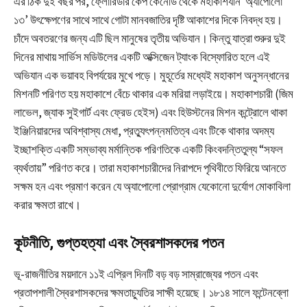
এর ঠিক দুই বছর পর, ফ্লোরিডার কেপ কেনেডি থেকে মহাকাশযান ‘অ্যাপোলো
১৩’ উৎক্ষেপণের সাথে সাথে গোটা মানবজাতির দৃষ্টি আকাশের দিকে নিবদ্ধ হয়।
চাঁদে অবতরণের জন্য এটি ছিল মানুষের তৃতীয় অভিযান। কিন্তু যাত্রা শুরুর দুই
দিনের মাথায় সার্ভিস মডিউলের একটি অক্সিজেন ট্যাংক বিস্ফোরিত হলে এই
অভিযান এক ভয়াবহ বিপর্যয়ের মুখে পড়ে। মুহূর্তের মধ্যেই মহাকাশ অনুসন্ধানের
মিশনটি পরিণত হয় মহাকাশে বেঁচে থাকার এক মরিয়া লড়াইয়ে। মহাকাশচারী (জিম
লাভেল, জ্যাক সুইগার্ট এবং ফ্রেড হেইস) এবং হিউস্টনের মিশন কন্ট্রোলে থাকা
ইঞ্জিনিয়ারদের অবিশ্বাস্য মেধা, প্রত্যুৎপন্নমতিত্ব এবং টিকে থাকার অদম্য
ইচ্ছাশক্তি একটি সম্ভাব্য মর্মান্তিক পরিণতিকে একটি কিংবদন্তিতুল্য “সফল
ব্যর্থতায়” পরিণত করে। তারা মহাকাশচারীদের নিরাপদে পৃথিবীতে ফিরিয়ে আনতে
সক্ষম হন এবং প্রমাণ করেন যে অ্যাপোলো প্রোগ্রাম যেকোনো দুর্যোগ মোকাবিলা
করার ক্ষমতা রাখে।
কূটনীতি, গুপ্তহত্যা এবং স্বৈরশাসকদের পতন
ভূ-রাজনীতির ময়দানে ১১ই এপ্রিল দিনটি বড় বড় সাম্রাজ্যের পতন এবং
প্রতাপশালী স্বৈরশাসকদের ক্ষমতাচ্যুতির সাক্ষী হয়েছে। ১৮১৪ সালে ফন্টেনব্লো