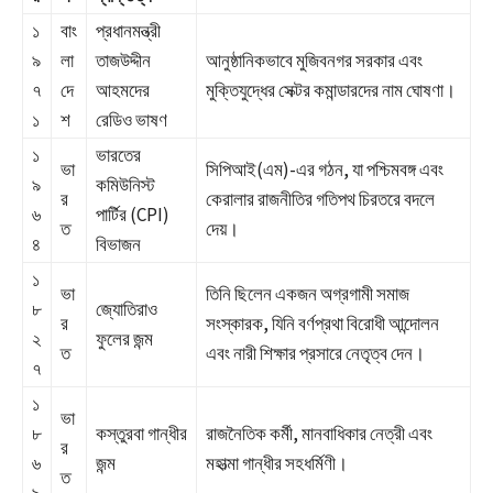
১
বাং
প্রধানমন্ত্রী
৯
লা
তাজউদ্দীন
আনুষ্ঠানিকভাবে মুজিবনগর সরকার এবং
৭
দে
আহমদের
মুক্তিযুদ্ধের সেক্টর কমান্ডারদের নাম ঘোষণা।
১
শ
রেডিও ভাষণ
১
ভারতের
ভা
সিপিআই(এম)-এর গঠন, যা পশ্চিমবঙ্গ এবং
৯
কমিউনিস্ট
র
কেরালার রাজনীতির গতিপথ চিরতরে বদলে
৬
পার্টির (CPI)
ত
দেয়।
৪
বিভাজন
১
ভা
তিনি ছিলেন একজন অগ্রগামী সমাজ
৮
জ্যোতিরাও
র
সংস্কারক, যিনি বর্ণপ্রথা বিরোধী আন্দোলন
২
ফুলের জন্ম
ত
এবং নারী শিক্ষার প্রসারে নেতৃত্ব দেন।
৭
১
ভা
৮
কস্তুরবা গান্ধীর
রাজনৈতিক কর্মী, মানবাধিকার নেত্রী এবং
র
৬
জন্ম
মহাত্মা গান্ধীর সহধর্মিণী।
ত
৯