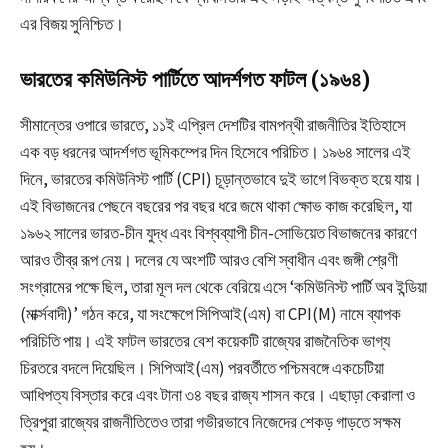
এর বিজয় সুনিশ্চিত।
ভারতের কমিউনিস্ট পার্টিতে আদর্শগত ফাটল (১৯৬৪)
সীমান্তের ওপারে ভারতে, ১১ই এপ্রিল দেশটির বামপন্থী রাজনীতির ইতিহাসে
এক বড় ধরনের আদর্শগত ভূমিকম্পের দিন হিসেবে পরিচিত। ১৯৬৪ সালের এই
দিনে, ভারতের কমিউনিস্ট পার্টি (CPI) চূড়ান্তভাবে দুই ভাগে বিভক্ত হয়ে যায়।
এই বিভাজনের পেছনে বছরের পর বছর ধরে জমে থাকা ক্ষোভ কাজ করেছিল, যা
১৯৬২ সালের ভারত-চীন যুদ্ধ এবং বিশ্বব্যাপী চীন-সোভিয়েত বিভাজনের কারণে
আরও তীব্র রূপ নেয়। দলের যে অংশটি আরও বেশি স্বাধীন এবং জঙ্গী শ্রেণী
সংগ্রামের পক্ষে ছিল, তারা মূল দল থেকে বেরিয়ে এসে ‘কমিউনিস্ট পার্টি অব ইন্ডিয়া
(মার্ক্সবাদী)’ গঠন করে, যা সংক্ষেপে সিপিআই(এম) বা CPI(M) নামে ব্যাপক
পরিচিতি পায়। এই ফাটল ভারতের বেশ কয়েকটি রাজ্যের রাজনৈতিক ভাগ্য
চিরতরে বদলে দিয়েছিল। সিপিআই(এম) পরবর্তীতে পশ্চিমবঙ্গে একচেটিয়া
আধিপত্য বিস্তার করে এবং টানা ৩৪ বছর রাজ্য শাসন করে। এছাড়া কেরালা ও
ত্রিপুরা রাজ্যের রাজনীতিতেও তারা গভীরভাবে নিজেদের শেকড় গাড়তে সক্ষম