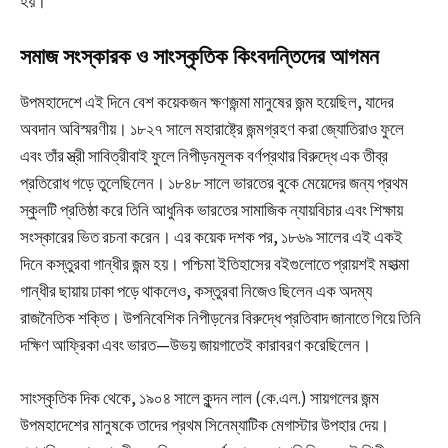
হয়।
সমাজ সংস্কারক ও সাংস্কৃতিক কিংবদন্তিদের আগমন
উপমহাদেশে এই দিনে বেশ কয়েকজন ক্ষণজন্মা মানুষের জন্ম হয়েছিল, যাদের
অবদান অবিস্মরণীয়। ১৮২৭ সালে মহারাষ্ট্রে জন্মগ্রহণ করা জ্যোতিরাও ফুলে
এবং তাঁর স্ত্রী সাবিত্রীবাই ফুলে নিপীড়নমূলক বর্ণপ্রথার বিরুদ্ধে এক তীব্র
প্রতিরোধ গড়ে তুলেছিলেন। ১৮৪৮ সালে ভারতের বুকে মেয়েদের জন্য প্রথম
স্কুলটি প্রতিষ্ঠা করে তিনি আধুনিক ভারতের সামাজিক ন্যায়বিচার এবং শিক্ষায়
সংস্কারের ভিত রচনা করেন। এর কয়েক দশক পর, ১৮৬৯ সালের এই একই
দিনে কস্তুরবা গান্ধীর জন্ম হয়। পশ্চিমা ইতিহাসের বইগুলোতে প্রায়শই মহাত্মা
গান্ধীর ছায়ায় ঢাকা পড়ে থাকলেও, কস্তুরবা নিজেও ছিলেন এক অদম্য
রাজনৈতিক শক্তি। উপনিবেশিক নিপীড়নের বিরুদ্ধে প্রতিবাদ জানাতে গিয়ে তিনি
দক্ষিণ আফ্রিকা এবং ভারত—উভয় জায়গাতেই কারাবরণ করেছিলেন।
সাংস্কৃতিক দিক থেকে, ১৯০৪ সালে কুন্দন লাল (কে.এল.) সায়গলের জন্ম
উপমহাদেশের মানুষকে তাদের প্রথম সিনেম্যাটিক মেগাস্টার উপহার দেয়।