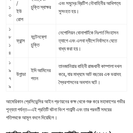
/
এবং সমুদ্রে ব্রিটিশ নৌবাহিনীর আধিপত্য
১
চুক্তি স্বাক্ষর
ইউ
সুসংহত হয়।
৩
রোপ
১
নেপোলিয়ন বোনাপার্টকে নিঃশর্ত সিংহাসন
৮
ফন্টেনব্লো
ফ্রান্স
ত্যাগে এবং এলবা দ্বীপে নির্বাসনে যেতে
১
চুক্তি
বাধ্য করা হয়।
৪
১
তানজানিয়ার বাহিনী রাজধানী কাম্পালা দখল
৯
ইদি আমিনের
উগান্ডা
করে, যার মাধ্যমে আট বছরের এক ভয়াবহ
৭
পতন
স্বৈরশাসনের অবসান ঘটে।
৯
আমেরিকান প্রেসিডেন্সির আইন প্রণয়নের কক্ষ থেকে শুরু করে মহাকাশের গভীর
শূন্যতা পর্যন্ত—এই প্রতিটি ঘটনা বিংশ শতাব্দী এবং তার পরবর্তী সময়ের
গতিপথকে আমূল বদলে দিয়েছিল।