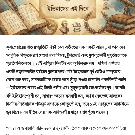
ক্যালেন্ডারের পাতায় প্রতিটি দিনই যেন অতীতের এক একটি আয়না, যা আমাদের
আধুনিক বিশ্বকে রূপ দেওয়া নানা বিজয়, ট্র্যাজেডি এবং যুগান্তকারী মুহূর্তগুলোকে
প্রতিফলিত করে। ১১ই এপ্রিল দিনটিও এর ব্যতিক্রম নয়। দক্ষিণ এশিয়ায়
একটি নতুন স্বাধীন রাষ্ট্রের জন্মলগ্নের সেই উত্তেজনাপূর্ণ রেডিও সম্প্রচার
থেকে শুরু করে, মানবজাতিকে তারার পানে ছুঁড়ে দেওয়া রকেটের গগনবিদারী গর্জন
—ইতিহাসের পাতায় এই দিনটি গভীর এবং সুদূরপ্রসারী তাৎপর্যে ভরপুর। আপনি
যদি ইতিহাসপ্রেমী হন, সাধারণ জ্ঞানের সন্ধানী হন, অথবা নেহাতই আজকের
দিনটির ঐতিহাসিক পটভূমি সম্পর্কে কৌতূহলী হন, তবে ১১ই এপ্রিলের আর্কাইভে
ডুব দিলে মানব ইতিহাসের এক অবিস্মরণীয় যাত্রার গল্প খুঁজে পাবেন।
আমরা আজ বাঙালি পরিমণ্ডলের ভূ-রাজনৈতিক পালাবদল থেকে শুরু করে পশ্চিমা