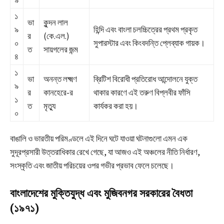
১
ভা
কুন্দন লাল
৯
হিন্দি এবং বাংলা চলচ্চিত্রের প্রথম প্রকৃত
র
(কে.এল.)
০
সুপারস্টার এবং কিংবদন্তি প্লেব্যাক গায়ক।
ত
সায়গলের জন্ম
৪
১
ভা
অনন্ত লক্ষ্মণ
ব্রিটিশ বিরোধী প্রতিরোধ আন্দোলনে যুক্ত
৯
র
কানহেরে-র
থাকার কারণে এই তরুণ বিপ্লবীর ফাঁসি
১
ত
মৃত্যু
কার্যকর করা হয়।
০
বাঙালি ও ভারতীয় পরিমণ্ডলে এই দিনে ঘটে যাওয়া ঘটনাগুলো এমন এক
সুদূরপ্রসারী উত্তরাধিকার রেখে গেছে, যা আজও এই অঞ্চলের নীতি নির্ধারণ,
সংস্কৃতি এবং জাতীয় পরিচয়ের ওপর গভীর প্রভাব ফেলে চলেছে।
বাংলাদেশের মুক্তিযুদ্ধ এবং মুজিবনগর সরকারের বৈধতা
(১৯৭১)