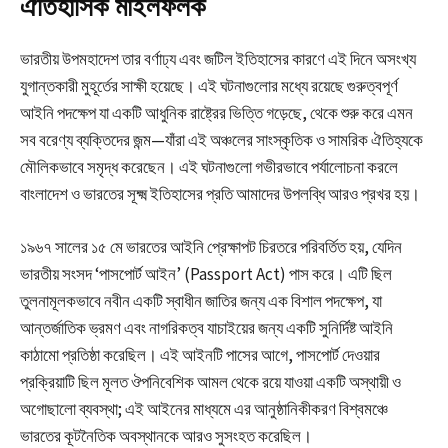
ঐতিহাসিক মাইলফলক
ভারতীয় উপমহাদেশ তার বর্ণাঢ্য এবং জটিল ইতিহাসের কারণে এই দিনে অসংখ্য
যুগান্তকারী মুহূর্তের সাক্ষী হয়েছে। এই ঘটনাগুলোর মধ্যে রয়েছে গুরুত্বপূর্ণ
আইনি পদক্ষেপ যা একটি আধুনিক রাষ্ট্রের ভিত্তি গড়েছে, থেকে শুরু করে এমন
সব বরেণ্য ব্যক্তিদের জন্ম—যাঁরা এই অঞ্চলের সাংস্কৃতিক ও সামরিক ঐতিহ্যকে
মৌলিকভাবে সমৃদ্ধ করেছেন। এই ঘটনাগুলো গভীরভাবে পর্যালোচনা করলে
বাংলাদেশ ও ভারতের সূক্ষ্ম ইতিহাসের প্রতি আমাদের উপলব্ধি আরও প্রখর হয়।
১৯৬৭ সালের ১৫ মে ভারতের আইনি প্রেক্ষাপট চিরতরে পরিবর্তিত হয়, যেদিন
ভারতীয় সংসদ ‘পাসপোর্ট আইন’ (Passport Act) পাস করে। এটি ছিল
তুলনামূলকভাবে নবীন একটি স্বাধীন জাতির জন্য এক বিশাল পদক্ষেপ, যা
আন্তর্জাতিক ভ্রমণ এবং নাগরিকত্ব যাচাইয়ের জন্য একটি সুনির্দিষ্ট আইনি
কাঠামো প্রতিষ্ঠা করেছিল। এই আইনটি পাসের আগে, পাসপোর্ট দেওয়ার
প্রক্রিয়াটি ছিল মূলত ঔপনিবেশিক আমল থেকে রয়ে যাওয়া একটি অস্থায়ী ও
অগোছালো ব্যবস্থা; এই আইনের মাধ্যমে এর আনুষ্ঠানিকীকরণ বিশ্বমঞ্চে
ভারতের কূটনৈতিক অবস্থানকে আরও সুসংহত করেছিল।