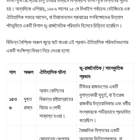
ফাস্ট-ফুড রেস্তোরাঁ চালু হওয়ার মাধ্যমে বিশ্বব্যাপী ফাস্ট-ফুড বিপ্লবের সূচনা
হয়। অন্যদিকে এশিয়ায়, ১৯৮৯ সালের ১৫ মে মিখাইল গর্বাচেভ বেইজিংয়ে এক
ঐতিহাসিক সফরে আসেন, যা তিয়ানানমেন স্কয়ারের গণবিক্ষোভের উত্তাল
পটভূমিতে একটি বিশাল ভূ-রাজনৈতিক পরিবর্তন হিসেবে চিহ্নিত হয়েছিল।
বিভিন্ন বৈশ্বিক অঞ্চল জুড়ে ঘটে যাওয়া এই প্রধান ঐতিহাসিক পরিবর্তনগুলোর
একটি সংক্ষিপ্ত বিবরণ নিচে দেওয়া হলো:
ভূ-রাজনৈতিক / সাংস্কৃতিক
সাল
অঞ্চল
ঐতিহাসিক ঘটনা
প্রভাব
টিউডর রাজবংশের একটি
অ্যান বোলিনের
যুগান্তকারী মুহূর্ত, যা ইংরেজ
১৫৩
যুক্ত
বিরুদ্ধে রাষ্ট্রদ্রোহের
রাজকীয় উত্তরাধিকার এবং ধর্মীয়
৬
রাজ্য
বিচার ও দোষী
সংস্কারকে গভীরভাবে প্রভাবিত
সাব্যস্ত হওয়া।
করেছিল।
বৈজ্ঞানিক বিপ্লবের একটি
জোহানেস কেপলার
অন্যতম ভিত্তিপ্রস্তর, যা