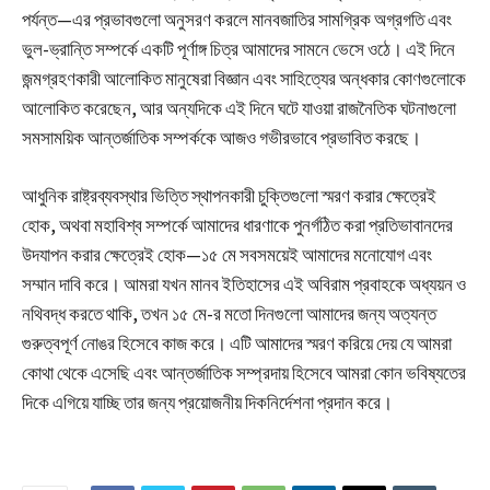
পর্যন্ত—এর প্রভাবগুলো অনুসরণ করলে মানবজাতির সামগ্রিক অগ্রগতি এবং
ভুল-ভ্রান্তি সম্পর্কে একটি পূর্ণাঙ্গ চিত্র আমাদের সামনে ভেসে ওঠে। এই দিনে
জন্মগ্রহণকারী আলোকিত মানুষেরা বিজ্ঞান এবং সাহিত্যের অন্ধকার কোণগুলোকে
আলোকিত করেছেন, আর অন্যদিকে এই দিনে ঘটে যাওয়া রাজনৈতিক ঘটনাগুলো
সমসাময়িক আন্তর্জাতিক সম্পর্ককে আজও গভীরভাবে প্রভাবিত করছে।
আধুনিক রাষ্ট্রব্যবস্থার ভিত্তি স্থাপনকারী চুক্তিগুলো স্মরণ করার ক্ষেত্রেই
হোক, অথবা মহাবিশ্ব সম্পর্কে আমাদের ধারণাকে পুনর্গঠিত করা প্রতিভাবানদের
উদযাপন করার ক্ষেত্রেই হোক—১৫ মে সবসময়েই আমাদের মনোযোগ এবং
সম্মান দাবি করে। আমরা যখন মানব ইতিহাসের এই অবিরাম প্রবাহকে অধ্যয়ন ও
নথিবদ্ধ করতে থাকি, তখন ১৫ মে-র মতো দিনগুলো আমাদের জন্য অত্যন্ত
গুরুত্বপূর্ণ নোঙর হিসেবে কাজ করে। এটি আমাদের স্মরণ করিয়ে দেয় যে আমরা
কোথা থেকে এসেছি এবং আন্তর্জাতিক সম্প্রদায় হিসেবে আমরা কোন ভবিষ্যতের
দিকে এগিয়ে যাচ্ছি তার জন্য প্রয়োজনীয় দিকনির্দেশনা প্রদান করে।