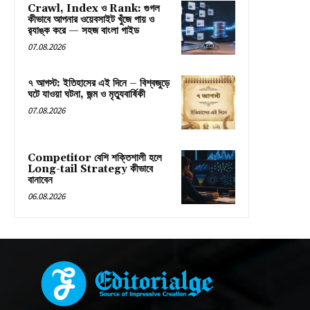
Crawl, Index ও Rank: গুগল
কীভাবে আপনার ওয়েবসাইট খুঁজে পায় ও
র‍্যাঙ্ক করে — সহজ বাংলা গাইড
07.08.2026
৭ আগস্ট: ইতিহাসের এই দিনে – বিশ্বজুড়ে
ঘটে যাওয়া ঘটনা, জন্ম ও মৃত্যুবার্ষিকী
07.08.2026
Competitor বেশি শক্তিশালী হলে
Long-tail Strategy কীভাবে
বানাবেন
06.08.2026