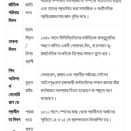
পরিবার সম্পর্কিত সমস্যাগুলো সম্পর্কে সচেতনতা বাড়ায়
র্জাতিক
জাতি
এবং তাদের প্রভাবিত করা সামাজিক ও অর্থনৈতিক
পরিবার
সংঘ
প্রক্রিয়াগুলোর জ্ঞান বৃদ্ধি করে।
দিবস
ফিলি
স্তিন
১৯৪৮ সালে ফিলিস্তিনিদের মর্মান্তিক বাস্তুচ্যুতির
নাকবা
/
স্মরণে পালিত একটি শোকাবহ দিন, যা চলমান ভূ-
দিবস
বিশ্ব
রাজনৈতিক সংকটকে বিশ্বের সামনে তুলে ধরে।
ব্যাপী
পিস
ফেডারেল, রাজ্য এবং স্থানীয় পর্যায়ের সেইসব
অফিসা
যুক্ত
আইনশৃঙ্খলা রক্ষাকারী কর্মকর্তাদের সম্মান জানায় যাঁরা
র্স
রাষ্ট্র
কর্তব্যরত অবস্থায় নিহত হয়েছেন বা পঙ্গুত্ব বরণ
মেমোরি
করেছেন।
য়াল ডে
স্বাধীন
প্যারা
১৮১১ সালে স্পেনের কাছ থেকে স্বাধীনতা অর্জনের
তা দিবস
গুয়ে
স্মৃতিতে ১৪ ও ১৫ মে ব্যাপকভাবে উদযাপিত হয়।
যুক্ত