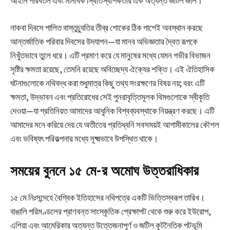
আইনি পরিবর্তন এবং মানবিক স্থিতিস্থাপকতার এক অত্যন্ত জটিল জাল।
নাকবা দিবসে পালিত বাস্তুচ্যুতির তীব্র শোকের ঠিক পাশেই অবস্থান করছে
আন্তর্জাতিক পরিবার দিবসের উদযাপন—যা মানব অভিজ্ঞতার দ্বৈত রূপকে
নিখুঁতভাবে তুলে ধরে। এটি প্রমাণ করে যে মানুষের মধ্যে যেমন গভীর বিভাজন
সৃষ্টির ক্ষমতা রয়েছে, তেমনি রয়েছে অবিচ্ছেদ্য ঐক্যের শক্তি। এই ঐতিহাসিক
ঘটনাগুলোকে নথিবদ্ধ করা শুধুমাত্র কিছু তথ্য সংরক্ষণের বিষয় নয়; বরং এটি
ক্ষমতা, উদ্ভাবন এবং প্রতিরোধের সেই পুনরাবৃত্তিমূলক থিমগুলোকে স্বীকৃতি
দেওয়া—যা প্রতিনিয়ত আমাদের আধুনিক বিশ্বব্যবস্থাকে নিয়ন্ত্রণ করছে। এটি
আমাদের মনে করিয়ে দেয় যে অতীতের প্রতিধ্বনি সবসময়ই আগামীকালের কৌশল
এবং ভবিষ্যৎ পরিকল্পনার মধ্যে সূক্ষ্মভাবে উপস্থিত থাকে।
সময়ের বুননে ১৫ মে-র অমোঘ উত্তরাধিকার
১৫ মে নিঃসন্দেহে বৈশ্বিক ইতিহাসের নথিপত্রে একটি ভিত্তিস্বরূপ তারিখ।
বাঙালি পরিমণ্ডলের প্রাণবন্ত সাংস্কৃতিক প্রেক্ষাপট থেকে শুরু করে ইউরোপ,
এশিয়া এবং আমেরিকার অত্যন্ত উত্তেজনাপূর্ণ ও জটিল কূটনৈতিক পটভূমি