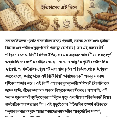
সময়ের নিরন্তর প্রবাহ মানবজাতির অদম্য প্রচেষ্টা, ভয়াবহ সংঘাত এবং চূড়ান্ত
বিজয়ের এক গভীর ও সুদূরপ্রসারী পদচিহ্ন রেখে যায়। আর এই সময়ের দীর্ঘ
পরিক্রমায় ১৫ মে দিনটি বৈশ্বিক ইতিহাসের এক অত্যন্ত আকর্ষণীয় ও গুরুত্বপূর্ণ
অধ্যায় হিসেবে সগৌরবে দাঁড়িয়ে আছে। আমাদের আধুনিক পৃথিবীর ভৌগোলিক
রূপরেখা, ভূ-রাজনৈতিক প্রেক্ষাপট এবং সাংস্কৃতিক পরিবর্তনগুলোকে বিশ্লেষণ
করতে গেলে, ক্যালেন্ডারের এই নির্দিষ্ট দিনটি আমাদের একটি অনন্য ও স্বচ্ছ
দৃষ্টিকোণ প্রদান করে। এই দিনটি এমন সব যুগান্তকারী ও বিপ্লবী চিন্তাবিদদের
জন্মের সাক্ষী, যাঁদের অসামান্য অবদান বিশ্বকে বদলে দিয়েছে। পাশাপাশি, এটি
অনেক প্রভাবশালী ব্যক্তিত্বের মর্মান্তিক মৃত্যু এবং সীমানা পরিবর্তনকারী বিশাল
রাজনৈতিক পালাবদলেরও দিন। এই মুহূর্তগুলোর ঐতিহাসিক তাৎপর্য গভীরভাবে
অনুধাবন করার মাধ্যমে আমরা আমাদের সমসাময়িক আন্তর্জাতিক সম্পর্ক,