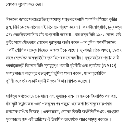
চমৎকার সুযোগ করে দেয়।
বিজ্ঞানের জগতে সবচেয়ে উল্লেখযোগ্য সম্ভবত ফরাসি পদার্থবিদ পিয়েরে কুরির
জন্ম, যিনি ১৮৫৯ সালের এই দিনে জন্মগ্রহণ করেন। ক্রিস্টালোগ্রাফি, চুম্বকত্ব
এবং তেজস্ক্রিয়তা নিয়ে তাঁর অগ্রগামী গবেষণা—যার জন্য তিনি ১৯০৩ সালে মেরি
কুরির সাথে যৌথভাবে নোবেল পুরস্কার অর্জন করেন—আধুনিক পদার্থবিজ্ঞানের
একটি মৌলিক স্তম্ভ হিসেবে আজও টিকে আছে। ভূ-রাজনৈতিক অঙ্গনে, ১৯৩৭
সালে মেডেলিন অলব্রাইটের জন্ম বিশেষভাবে স্মরণীয়। যুক্তরাষ্ট্রের প্রথম নারী
পররাষ্ট্রমন্ত্রী হিসেবে তিনি স্নায়ুযুদ্ধ-পরবর্তী কূটনীতি এবং ন্যাটোর (NATO)
সম্প্রসারণে অত্যন্ত গুরুত্বপূর্ণ ভূমিকা পালন করেন, যা আন্তর্জাতিক
কূটনীতিতে তাঁর একটি স্থায়ী উত্তরাধিকার নিশ্চিত করেছে।
সাহিত্য জগতেও ১৮৫৬ সালে এল. ফ্র্যাঙ্ক বাম-এর জন্মকে উদযাপিত করা হয়,
যাঁর সৃষ্টি ‘ল্যান্ড অফ ওজ’ প্রজন্মের পর প্রজন্ম ধরে অগণিত মানুষের কল্পনার
জগতকে রাঙিয়ে দিয়েছে। একইভাবে, নোবেল বিজয়ী অর্থনীতিবিদ এবং প্রখ্যাত
সুরকারদের জন্ম এই তারিখের ঐতিহাসিক তাৎপর্যকে আরও সমৃদ্ধ করেছে।