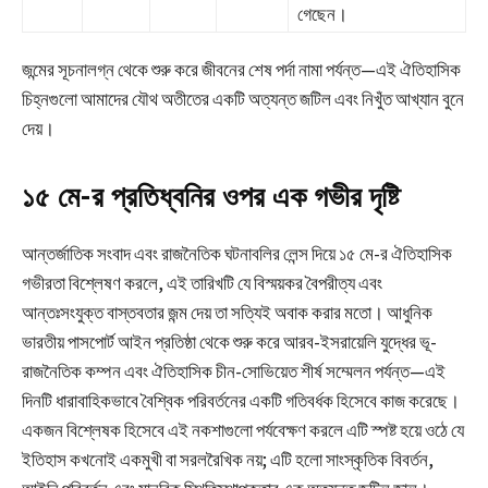
গেছেন।
জন্মের সূচনালগ্ন থেকে শুরু করে জীবনের শেষ পর্দা নামা পর্যন্ত—এই ঐতিহাসিক
চিহ্নগুলো আমাদের যৌথ অতীতের একটি অত্যন্ত জটিল এবং নিখুঁত আখ্যান বুনে
দেয়।
১৫ মে-র প্রতিধ্বনির ওপর এক গভীর দৃষ্টি
আন্তর্জাতিক সংবাদ এবং রাজনৈতিক ঘটনাবলির লেন্স দিয়ে ১৫ মে-র ঐতিহাসিক
গভীরতা বিশ্লেষণ করলে, এই তারিখটি যে বিস্ময়কর বৈপরীত্য এবং
আন্তঃসংযুক্ত বাস্তবতার জন্ম দেয় তা সত্যিই অবাক করার মতো। আধুনিক
ভারতীয় পাসপোর্ট আইন প্রতিষ্ঠা থেকে শুরু করে আরব-ইসরায়েলি যুদ্ধের ভূ-
রাজনৈতিক কম্পন এবং ঐতিহাসিক চীন-সোভিয়েত শীর্ষ সম্মেলন পর্যন্ত—এই
দিনটি ধারাবাহিকভাবে বৈশ্বিক পরিবর্তনের একটি গতিবর্ধক হিসেবে কাজ করেছে।
একজন বিশ্লেষক হিসেবে এই নকশাগুলো পর্যবেক্ষণ করলে এটি স্পষ্ট হয়ে ওঠে যে
ইতিহাস কখনোই একমুখী বা সরলরৈখিক নয়; এটি হলো সাংস্কৃতিক বিবর্তন,