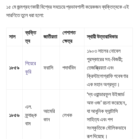
১৫ মে জন্মগ্রহণকারী বিশ্বের সবচেয়ে প্রভাবশালী কয়েকজন ব্যক্তিত্বকে এই
সারণিতে তুলে ধরা হলো:
ব্যক্তি
পেশাগত
সাল
জাতীয়তা
স্থায়ী উত্তরাধিকার
ত্ব
ক্ষেত্র
১৯০৩ সালের নোবেল
পুরস্কারের সহ-বিজয়ী;
পিয়েরে
১৮৫৯
ফরাসি
পদার্থবিদ
তেজস্ক্রিয়তা এবং
কুরি
ক্রিস্টালোগ্রাফি গবেষণার
এক মহান অগ্রদূত।
‘দ্য ওয়ান্ডারফুল উইজার্ড
অফ ওজ’ রচনা করেছেন,
এল.
আমেরি
যা আধুনিক ফ্যান্টাসি
১৮৫৬
ফ্র্যাঙ্ক
লেখক
কান
সাহিত্য এবং পপ
বাম
সংস্কৃতিকে মৌলিকভাবে
রূপ দিয়েছে।