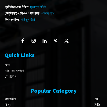
প্রতিষ্ঠাতা এবং সিইও:
সুকান্ত পার্থিব
ডেপুটি সিইও, সিওও ও সম্পাদক:
ঔষ্ণীক দাশ
উপ-সম্পাদক:
গাউছুল হীরা
Quick Links
হোম
আমাদের সম্পর্কে
যোগাযোগ
Popular Category
বাংলাদেশ
287
বিশ্ব
240