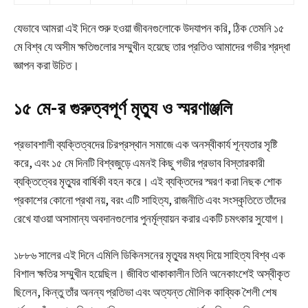
যেভাবে আমরা এই দিনে শুরু হওয়া জীবনগুলোকে উদযাপন করি, ঠিক তেমনি ১৫
মে বিশ্ব যে অসীম ক্ষতিগুলোর সম্মুখীন হয়েছে তার প্রতিও আমাদের গভীর শ্রদ্ধা
জ্ঞাপন করা উচিত।
১৫ মে-র গুরুত্বপূর্ণ মৃত্যু ও স্মরণাঞ্জলি
প্রভাবশালী ব্যক্তিত্বদের চিরপ্রস্থান সমাজে এক অনস্বীকার্য শূন্যতার সৃষ্টি
করে, এবং ১৫ মে দিনটি বিশ্বজুড়ে এমনই কিছু গভীর প্রভাব বিস্তারকারী
ব্যক্তিত্বের মৃত্যুর বার্ষিকী বহন করে। এই ব্যক্তিদের স্মরণ করা নিছক শোক
প্রকাশের কোনো প্রথা নয়, বরং এটি সাহিত্য, রাজনীতি এবং সংস্কৃতিতে তাঁদের
রেখে যাওয়া অসামান্য অবদানগুলোর পুনর্মূল্যায়ন করার একটি চমৎকার সুযোগ।
১৮৮৬ সালের এই দিনে এমিলি ডিকিনসনের মৃত্যুর মধ্য দিয়ে সাহিত্য বিশ্ব এক
বিশাল ক্ষতির সম্মুখীন হয়েছিল। জীবিত থাকাকালীন তিনি অনেকাংশেই অস্বীকৃত
ছিলেন, কিন্তু তাঁর অনন্য প্রতিভা এবং অত্যন্ত মৌলিক কাব্যিক শৈলী শেষ