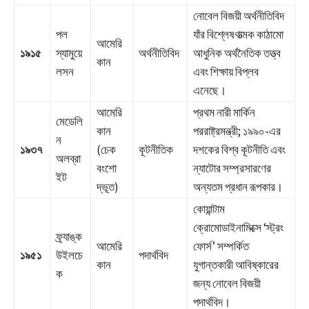
নোবেল বিজয়ী অর্থনীতিবিদ
পল
যাঁর বিশ্লেষণাত্মক কাঠামো
আমেরি
১৯১৫
স্যামুয়ে
অর্থনীতিবিদ
আধুনিক অর্থনৈতিক তত্ত্ব
কান
লসন
এবং শিক্ষায় বিপ্লব
এনেছে।
আমেরি
প্রথম নারী মার্কিন
মেডেলি
কান
পররাষ্ট্রমন্ত্রী; ১৯৯০-এর
ন
১৯৩৭
(চেক
কূটনীতিক
দশকের বিশ্ব কূটনীতি এবং
অলব্রা
বংশো
ন্যাটোর সম্প্রসারণের
ইট
দ্ভূত)
অন্যতম প্রধান রূপকার।
কোয়ান্টাম
ক্রোমোডাইনামিক্সে ‘স্ট্রং
ফ্র্যাঙ্ক
আমেরি
ফোর্স’ সম্পর্কিত
১৯৫১
উইলচে
পদার্থবিদ
কান
যুগান্তকারী আবিষ্কারের
ক
জন্য নোবেল বিজয়ী
পদার্থবিদ।