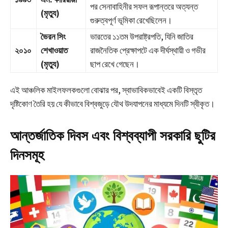
পর সেনাবাহিনীর সফল রূপান্তরে অত্যন্ত
(মৃত্যু)
গুরুত্বপূর্ণ ভূমিকা রেখেছিলেন।
ভৈরন সিং
ভারতের ১১তম উপরাষ্ট্রপতি, যিনি জাতির
২০১০
শেখাওয়াত
রাজনৈতিক প্রেক্ষাপটে এক দীর্ঘস্থায়ী ও গভীর
(মৃত্যু)
ছাপ রেখে গেছেন।
এই আঞ্চলিক মাইলফলকগুলো বোঝার পর, স্বাভাবিকভাবেই একটি বিস্তৃত
দৃষ্টিকোণ তৈরি হয় যে কীভাবে বিশ্বজুড়ে যৌথ উদযাপনের মাধ্যমে দিনটি স্বীকৃত।
আন্তর্জাতিক দিবস এবং বিশ্বব্যাপী সরকারি ছুটির
দিনসমূহ