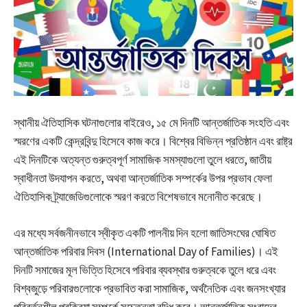
স্থানীয় ঐতিহাসিক ঘটনাগুলোর বাইরেও, ১৫ মে দিনটি আন্তর্জাতিক সংহতি এবং
স্মরণের একটি কেন্দ্রবিন্দু হিসেবে কাজ করে। বিশ্বের বিভিন্ন প্রতিষ্ঠান এবং রাষ্ট্র
এই দিনটিকে অত্যন্ত গুরুত্বপূর্ণ সামাজিক সমস্যাগুলো তুলে ধরতে, জাতীয়
স্বাধীনতা উদযাপন করতে, অথবা আন্তর্জাতিক সম্পর্কের উপর প্রভাব ফেলা
ঐতিহাসিক ট্র্যাজেডিগুলোকে স্মরণ করতে বিশেষভাবে মনোনীত করেছে।
এর মধ্যে সর্বজনীনভাবে স্বীকৃত একটি পালনীয় দিন হলো জাতিসংঘের ঘোষিত
আন্তর্জাতিক পরিবার দিবস (International Day of Families)। এই
দিনটি সমাজের মূল ভিত্তি হিসেবে পরিবার ব্যবস্থার গুরুত্বকে তুলে ধরে এবং
বিশ্বজুড়ে পরিবারগুলোকে প্রভাবিত করা সামাজিক, অর্থনৈতিক এবং জনসংখ্যার