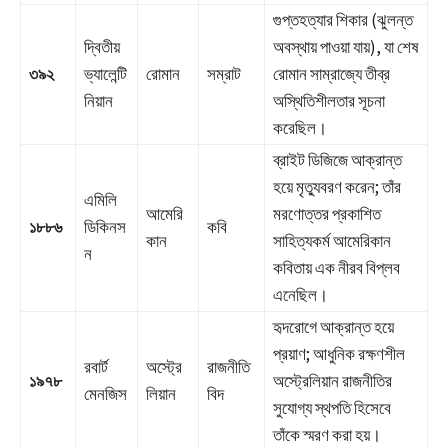
গুপ্তহত্যার শিকার (ঝুলন্ত
দ্বিতীয়
অবস্থায় পাওয়া যায়), যা শেষ
৩৯২
ভ্যালেন্টি
রোমান
সম্রাট
রোমান সাম্রাজ্যে তীব্র
নিয়ান
অস্থিতিশীলতার সূচনা
করেছিল।
ব্রাইট ডিজিজে আক্রান্ত
হয়ে মৃত্যুবরণ করেন; তাঁর
এমিলি
আমেরি
মরণোত্তর প্রকাশিত
১৮৮৬
ডিকিনস
কবি
কান
সাহিত্যকর্ম আমেরিকান
ন
কবিতায় এক নীরব বিপ্লব
এনেছিল।
হৃদরোগে আক্রান্ত হয়ে
প্রয়াণ; আধুনিক রক্ষণশীল
রবার্ট
অস্ট্রে
রাজনীতি
১৯৭৮
অস্ট্রেলিয়ান রাজনীতির
মেনজিস
লিয়ান
বিদ
সুযোগ্য স্থপতি হিসেবে
তাঁকে স্মরণ করা হয়।