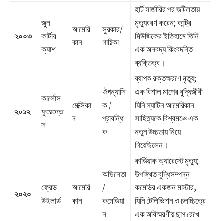
হার্ট সার্জারির পর জটিলতায়
জুন
মৃত্যুবরণ করেন; কান্ট্রি
আমেরি
সুরকার/
২০০৩
কার্টার
মিউজিকের ইতিহাসে তিনি
কান
গায়িকা
ক্যাশ
এক অনবদ্য কিংবদন্তি
ব্যক্তিত্ব।
ব্যাপক রক্তক্ষরণে মৃত্যু;
ঔপন্যাসি
এক বিশাল মাপের বুদ্ধিজীবী
কার্লোস
মেক্সিকা
ক /
যিনি ল্যাটিন আমেরিকান
২০১২
ফুয়েন্তে
ন
প্রাবন্ধি
সাহিত্যকে বিশ্বমঞ্চে এক
স
ক
নতুন উচ্চতায় নিয়ে
গিয়েছিলেন।
কার্ডিয়াক অ্যারেস্টে মৃত্যু;
অভিনেতা
উপস্থিত বুদ্ধিসম্পন্ন
ফ্রেড
আমেরি
/
কমেডির একজন মাস্টার,
২০২০
উইলার্ড
কান
কমেডিয়া
যিনি টেলিভিশন ও চলচ্চিত্রে
ন
এক অবিস্মরণীয় ছাপ রেখে