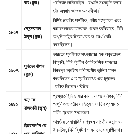
রায় (জন্ম)
প্রতিবাদ জানিয়েছিল। বাঙালি সংস্কৃতি রক্ষায়
তাঁর অবদান আজও অনস্বীকার্য।
বিশিষ্ট ভারতীয় দার্শনিক, ধর্মীয় সংস্কারক এবং
দেবেন্দ্রনাথ
ব্রাহ্মসমাজের অন্যতম প্রধান ব্যক্তিত্ব, যিনি
১৮১৭
ঠাকুর (জন্ম)
আধুনিক হিন্দু চিন্তাধারার রূপরেখা তৈরি
করেছিলেন।
ভারতের স্বাধীনতা সংগ্রামের এক অকুতোভয়
বিপ্লবী, যিনি ব্রিটিশ ঔপনিবেশিক শাসনের
সুখদেব থাপার
১৯০৭
বিরুদ্ধে লড়াইয়ে অবিস্মরণীয় ভূমিকা পালন
(জন্ম)
করেছিলেন এবং প্রতিরোধের এক চূড়ান্ত
প্রতীক হিসেবে পরিচিত।
প্রখ্যাত হিন্দি ভাষার কবি এবং প্রাবন্ধিক, যিনি
অশোক
১৯৪১
আধুনিক ভারতীয় সাহিত্য এবং শিল্প প্রশাসনে
বাজপেয়ী (জন্ম)
গভীর প্রভাব ফেলেছেন।
ভারতীয় সেনাবাহিনীর প্রথম ভারতীয় কমান্ডার-
ফিল্ড মার্শাল কে.
ইন-চিফ, যিনি ব্রিটিশ শাসন থেকে স্বাধীনতার
১৯৯৩
এম. কারিয়াপ্পা