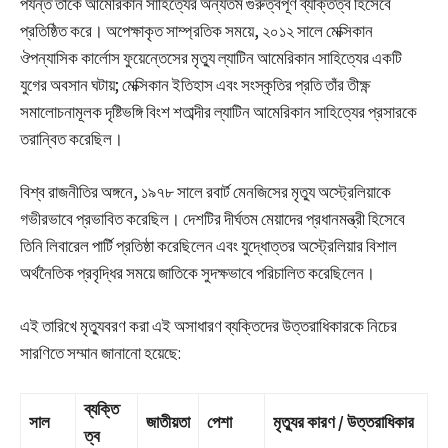
পর্যন্ত তাঁকে আমেরিকান সাহিত্যের অন্যতম গুরুত্বপূর্ণ ব্যক্তিত্ব হিসেবে
প্রতিষ্ঠিত করে। অপেক্ষাকৃত সাম্প্রতিক সময়ে, ২০১২ সালে মেক্সিকান
ঔপন্যাসিক কার্লোস ফুয়েন্তেসের মৃত্যু ল্যাটিন আমেরিকান সাহিত্যের একটি
যুগের অবসান ঘটায়; মেক্সিকান ইতিহাস এবং সংস্কৃতির প্রতি তাঁর তীক্ষ্ণ
সমালোচনামূলক দৃষ্টিভঙ্গি বিংশ শতাব্দীর ল্যাটিন আমেরিকান সাহিত্যের প্রসারকে
তরান্বিত করেছিল।
বিশ্ব রাজনীতির অঙ্গনে, ১৯৭৮ সালে রবার্ট মেনজিসের মৃত্যু অস্ট্রেলিয়াকে
গভীরভাবে প্রভাবিত করেছিল। দেশটির দীর্ঘতম মেয়াদের প্রধানমন্ত্রী হিসেবে
তিনি লিবারেল পার্টি প্রতিষ্ঠা করেছিলেন এবং যুদ্ধোত্তর অস্ট্রেলিয়ার বিশাল
অর্থনৈতিক প্রবৃদ্ধির সময়ে জাতিকে সুদক্ষভাবে পরিচালিত করেছিলেন।
এই তারিখে মৃত্যুবরণ করা এই অসাধারণ ব্যক্তিদের উত্তরাধিকারকে নিচের
সারণিতে সম্মান জানানো হয়েছে:
ব্যক্তি
সাল
জাতীয়তা
পেশা
মৃত্যুর কারণ / উত্তরাধিকার
ত্ব