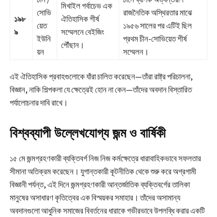
মিখাইল গর্বাচেভ এক
সোভি
রাজনৈতিক অস্থিরতার মাঝে
১৯৮
ঐতিহাসিক শীর্ষ
য়েত
১৯৫৬ সালের পর এটিই ছিল
৯
সম্মেলনে বেইজিং
ইউনি
প্রথম চীন-সোভিয়েত শীর্ষ
পৌঁছান।
য়ন
সম্মেলন।
এই ঐতিহাসিক প্রবাহগুলোকে যাঁরা চালিত করেছেন—তাঁরা রাষ্ট্র পরিচালনা,
বিজ্ঞান, নাকি শিল্পকলা যে ক্ষেত্রেই হোন না কেন—তাঁদের অবদান বিস্তারিত
পর্যালোচনার দাবি রাখে।
বিশ্বব্যাপী উল্লেখযোগ্য জন্ম ও বার্ষিকী
১৫ মে জন্মগ্রহণকারী ব্যক্তিবর্গ নিজ নিজ কর্মক্ষেত্রে ধারাবাহিকভাবে সফলতার
সীমানা অতিক্রম করেছেন। যুগান্তকারী কূটনীতিক থেকে শুরু করে অগ্রগামী
বিজ্ঞানী পর্যন্ত, এই দিনে জন্মগ্রহণকারী আন্তর্জাতিক ব্যক্তিবর্গের তালিকা
মানুষের অসাধারণ কৃতিত্বের এক বিস্ময়কর সমাহার। তাঁদের অসামান্য
অবদানগুলো আধুনিক সমাজের বিবর্তনের ধারাকে গভীরভাবে উপলব্ধি করার একটি