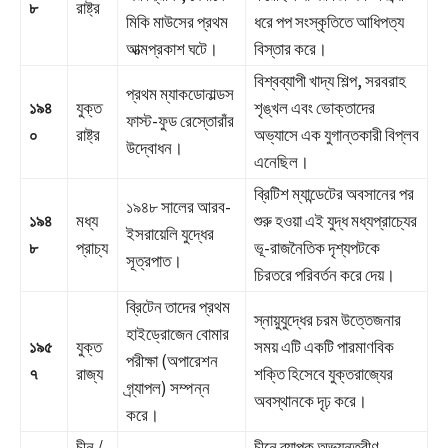
৮
রাষ্ট্র
মিকি মাউসের প্রথম
ধরে পপ সংস্কৃতিতে আধিপত্য
আত্মপ্রকাশ ঘটে।
বিস্তার করে।
বিশ্বব্যাপী খাদ্য শিল্প, সরবরাহ
প্রথম ম্যাকডোনাল্ডস
১৯৪
যুক্ত
শৃঙ্খল এবং ভোক্তাদের
ফাস্ট-ফুড রেস্তোরাঁর
০
রাষ্ট্র
অভ্যাসে এক যুগান্তকারী বিপ্লব
উদ্বোধন।
এনেছিল।
ব্রিটিশ ম্যান্ডেটের অবসানের পর
১৯৪৮ সালের আরব-
১৯৪
মধ্য
শুরু হওয়া এই যুদ্ধ মধ্যপ্রাচ্যের
ইসরায়েলি যুদ্ধের
৮
প্রাচ্য
ভূ-রাজনৈতিক দৃশ্যপটকে
সূত্রপাত।
চিরতরে পরিবর্তন করে দেয়।
ব্রিটেন তাদের প্রথম
স্নায়ুযুদ্ধের চরম উত্তেজনার
হাইড্রোজেন বোমার
১৯৫
যুক্ত
সময় এটি একটি পারমাণবিক
পরীক্ষা (অপারেশন
৭
রাজ্য
শক্তি হিসেবে যুক্তরাজ্যের
গ্র্যাপল) সম্পন্ন
অবস্থানকে দৃঢ় করে।
করে।
চীন /
চীনে ব্যাপক অভ্যন্তরীণ