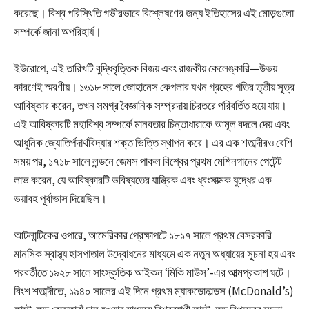
করেছে। বিশ্ব পরিস্থিতি গভীরভাবে বিশ্লেষণের জন্য ইতিহাসের এই মোড়গুলো
সম্পর্কে জানা অপরিহার্য।
ইউরোপে, এই তারিখটি বুদ্ধিবৃত্তিক বিজয় এবং রাজকীয় কেলেঙ্কারি—উভয়
কারণেই স্মরণীয়। ১৬১৮ সালে জোহানেস কেপলার যখন গ্রহের গতির তৃতীয় সূত্র
আবিষ্কার করেন, তখন সমগ্র বৈজ্ঞানিক সম্প্রদায় চিরতরে পরিবর্তিত হয়ে যায়।
এই আবিষ্কারটি মহাবিশ্ব সম্পর্কে মানবতার চিন্তাধারাকে আমূল বদলে দেয় এবং
আধুনিক জ্যোতির্পদার্থবিদ্যার শক্ত ভিত্তি স্থাপন করে। এর এক শতাব্দীরও বেশি
সময় পর, ১৭১৮ সালে লন্ডনে জেমস পাকল বিশ্বের প্রথম মেশিনগানের পেটেন্ট
লাভ করেন, যে আবিষ্কারটি ভবিষ্যতের যান্ত্রিক এবং ধ্বংসাত্মক যুদ্ধের এক
ভয়াবহ পূর্বাভাস দিয়েছিল।
আটলান্টিকের ওপারে, আমেরিকার প্রেক্ষাপটে ১৮১৭ সালে প্রথম বেসরকারি
মানসিক স্বাস্থ্য হাসপাতাল উদ্বোধনের মাধ্যমে এক নতুন অধ্যায়ের সূচনা হয় এবং
পরবর্তীতে ১৯২৮ সালে সাংস্কৃতিক আইকন ‘মিকি মাউস’-এর আত্মপ্রকাশ ঘটে।
বিংশ শতাব্দীতে, ১৯৪০ সালের এই দিনে প্রথম ম্যাকডোনাল্ডস (McDonald’s)