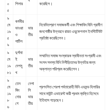
ন
০
শিলার
করেছিল।
৫
৯
কর্মবীর
মে
নিবেদিতপ্রাণ সমাজকর্মী এবং শিক্ষাবিদ যিনি গ্রামীণ
ভাওরা
ভার
১৯
জনগোষ্ঠীর উন্নয়নে রায়ত এডুকেশনাল ইনস্টিটিউট
ও
তীয়
৫
প্রতিষ্ঠা করেছিলেন।
পাটিল
৯
৯
দুর্গাবা
সম্মানিত সমাজ সংস্কারক স্বাধীনতা সংগ্রামী এবং
মে
ই
ভার
সংসদ সদস্য যিনি নিপীড়িতদের উন্নতির জন্য
১৯
দেশমু
তীয়
অক্লান্ত পরিশ্রম করেছিলেন।
৮১
খ
৯
তেন
নেপা
মে
প্রশংসিত শেরপা পর্বতারোহী যিনি এডমন্ড হিলারির
জিং
লি
১৯
সাথে মাউন্ট এভারেস্ট জয়ী প্রথম ব্যক্তি হিসেবে
নোর
ভার
৮
ইতিহাস গড়েছেন।
গে
তীয়
৬