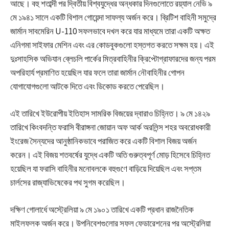
আছে। বহু শতাব্দী পর দ্বিতীয় বিশ্বযুদ্ধের অন্ধকার দিনগুলোতে রয়্যাল নেভি ৯
মে ১৯৪১ সালে একটি বিশাল গোয়েন্দা সাফল্য অর্জন করে। ব্রিটিশ বাহিনী সমুদ্রে
জার্মান সাবমেরিন U-110 সফলভাবে দখল করে যার মাধ্যমে তারা একটি অক্ষত
এনিগমা সাইফার মেশিন এবং এর কোডবুকগুলো হস্তগত করতে সক্ষম হয়। এই
দুঃসাহসিক অভিযান ব্লেচলি পার্কের মিত্রবাহিনীর ক্রিপ্টোগ্রাফারদের জন্য পরম
অপরিহার্য প্রমাণিত হয়েছিল যার ফলে তারা জার্মান নৌবাহিনীর গোপন
যোগাযোগগুলো আটকে দিতে এবং ডিকোড করতে পেরেছিল।
এই তারিখে ইউরোপীয় ইতিহাস সামরিক বিজয়ের দ্বারাও চিহ্নিত। ৯ মে ১৪২৯
তারিখে কিংবদন্তি ফরাসি বীরাঙ্গনা জোয়ান অফ আর্ক অরলিন্স শহর অবরোধকারী
ইংরেজ সৈন্যদের আনুষ্ঠানিকভাবে পরাজিত করে একটি বিশাল বিজয় অর্জন
করেন। এই বিজয় শতবর্ষের যুদ্ধে একটি অতি গুরুত্বপূর্ণ মোড় হিসেবে চিহ্নিত
হয়েছিল যা ফরাসি বাহিনীর মনোবলকে বহুগুণে বাড়িয়ে দিয়েছিল এবং সপ্তম
চার্লসের রাজ্যাভিষেকের পথ সুগম করেছিল।
দক্ষিণ গোলার্ধে অস্ট্রেলিয়া ৯ মে ১৯০১ তারিখে একটি প্রধান রাজনৈতিক
মাইলফলক অর্জন করে। উপনিবেশগুলোর সফল ফেডারেশনের পর অস্ট্রেলিয়া