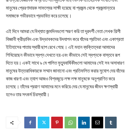
রূপান্তর বৈজ্ঞানিক অগ্রগতি সাংস্কৃতিক মাইলফলক ঐতিহাসিক সংঘাত এবং
মানুষের প্রেরণাদায়ক সাফল্যের সাক্ষী হয়েছে যা প্রজন্ম থেকে প্রজন্মান্তরে
সমাজকে গভীরভাবে প্রভাবিত করে চলেছে।
এই দিনে আমরা যে বিখ্যাত জন্মদিনগুলো স্মরণ করি তা দূরদর্শী নেতা লেখক শিল্পী
বিজ্ঞানী ক্রীড়াবিদ এবং উদ্ভাবকদের উদযাপন করে যাঁদের প্রতিভা এবং একাগ্রতা
ইতিহাসের পাতায় স্থায়ী ছাপ রেখে গেছে। এই মহান ব্যক্তিত্বরা আমাদের
শিখিয়েছেন কীভাবে স্বপ্ন দেখতে হয় এবং কীভাবে সেই স্বপ্নকে বাস্তবে রূপ
দিতে হয়। একই সাথে ৯ মে পালিত মৃত্যুবার্ষিকীগুলো আমাদের সেই সব অসাধারণ
মানুষের উত্তরাধিকারকে সম্মান জানানো এবং প্রতিফলিত করার সুযোগ দেয় যাঁদের
কাজ ধারণা এবং ত্যাগ আজও বিশ্বজুড়ে লক্ষ লক্ষ মানুষকে অনুপ্রাণিত করে
চলেছে। তাঁদের প্রয়াণ আমাদের মনে করিয়ে দেয় যে মানুষের জীবন ক্ষণস্থায়ী
হলেও তার সৎকর্ম চিরস্থায়ী।