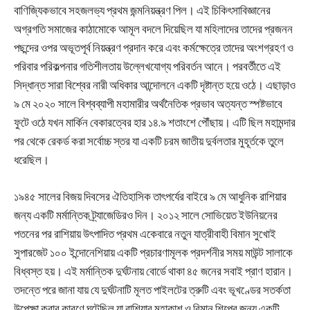
বাণিজ্যিকভাবে সহজলভ্য প্রথম জন্মনিয়ন্ত্রণ পিল। এই চিকিৎসাবিজ্ঞানের
অগ্রগতি সমাজের কাঠামোকে আমূল বদলে দিয়েছিল যা মহিলাদের তাদের প্রজনন
পছন্দের ওপর অভূতপূর্ব নিয়ন্ত্রণ প্রদান করে এবং কর্মক্ষেত্রে তাদের অংশগ্রহণ ও
পরিবার পরিকল্পনার গতিশীলতায় উল্লেখযোগ্য পরিবর্তন আনে। পরবর্তীতে এই
সিদ্ধান্ত সারা বিশ্বের নারী অধিকার আন্দোলনে একটি দৃষ্টান্ত হয়ে ওঠে। এছাড়াও
৯ মে ২০২০ সালে বিশ্বব্যাপী মহামারীর অর্থনৈতিক প্রভাব অত্যন্ত স্পষ্টভাবে
ফুটে ওঠে যখন মার্কিন বেকারত্বের হার ১৪.৯ শতাংশে পৌঁছায়। এটি ছিল মহামন্দার
পর থেকে রেকর্ড করা সর্বোচ্চ স্তর যা একটি চরম জাতীয় দুর্বলতার মুহূর্তকে তুলে
ধরেছিল।
১৯৪৫ সালের বিজয় দিবসের ঐতিহাসিক তাৎপর্যের বাইরে ৯ মে আধুনিক রাশিয়ার
জন্য একটি মর্মান্তিক ট্র্যাজেডিরও দিন। ২০১২ সালে সোভিয়েত ইউনিয়নের
পতনের পর রাশিয়ায় উৎপাদিত প্রথম একেবারে নতুন যাত্রীবাহী বিমান সুখোই
সুপারজেট ১০০ ইন্দোনেশিয়ায় একটি প্রচারণামূলক প্রদর্শনীর সময় মাউন্ট সালাকে
বিধ্বস্ত হয়। এই মর্মান্তিক দুর্ঘটনায় বোর্ডে থাকা ৪৫ জনের সবাই প্রাণ হারান।
তদন্তে পরে জানা যায় যে দুর্ঘটনাটি মূলত পাইলটের ত্রুটি এবং ভূখণ্ডের সতর্কতা
উপেক্ষা করার কারণে ঘটেছিল যা রাশিয়ার মহাকাশ ও বিমান শিল্পের জন্য একটি