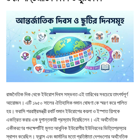
রাজনৈতিক দিক থেকে ইউরোপ দিবস সম্ভবত এই তারিখের সবচেয়ে তাৎপর্যপূর্ণ
আয়োজন। এটি ১৯৫০ সালের ঐতিহাসিক শুমান ঘোষণা কে স্মরণ করে পালিত
হয়। ফরাসি পররাষ্ট্রমন্ত্রী রবার্ট শুমান ইউরোপের কয়লা ও ইস্পাত শিল্পকে
একত্রিত করার এক যুগান্তকারী প্রস্তাব দিয়েছিলেন। এই অর্থনৈতিক
একীকরণের পদক্ষেপটিই মূলত আধুনিক ইউরোপীয় ইউনিয়নের ভিত্তিপ্রস্তর
স্থাপন করেছিল। ফ্রান্স এবং জার্মানির মতো প্রতিষ্ঠাতা দেশগুলোর অর্থনৈতিক