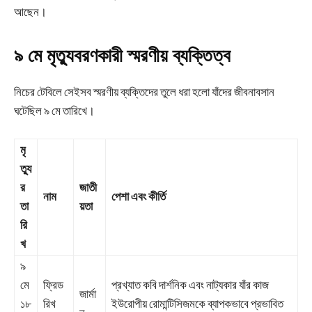
আছেন।
৯ মে মৃত্যুবরণকারী স্মরণীয় ব্যক্তিত্ব
নিচের টেবিলে সেইসব স্মরণীয় ব্যক্তিদের তুলে ধরা হলো যাঁদের জীবনাবসান
ঘটেছিল ৯ মে তারিখে।
মৃ
ত্যু
র
জাতী
নাম
পেশা এবং কীর্তি
তা
য়তা
রি
খ
৯
মে
ফ্রিড
প্রখ্যাত কবি দার্শনিক এবং নাট্যকার যাঁর কাজ
জার্মা
১৮
রিখ
ইউরোপীয় রোমান্টিসিজমকে ব্যাপকভাবে প্রভাবিত