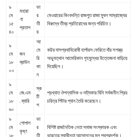
৯
ভা
মহারা
মে
র
মেওয়ারের কিংবদন্তি রাজপুত রাজা মুঘল সাম্রাজ্যের
ণা
১৫
তী
বিরুদ্ধে তীব্র প্রতিরোধের জন্য পরিচিত।
প্রতাপ
৪০
য়
আ
৯
মে
কট্টর দাসপ্রথাবিরোধী হার্পারস ফেরিতে যাঁর সশস্ত্র
মে
জন
রি
অভ্যুত্থান আমেরিকান গৃহযুদ্ধের উত্তেজনা বাড়িয়ে
১৮
ব্রাউন
কা
দিয়েছিল।
০০
ন
৯
স্ক
মে
জে.এম
প্রখ্যাত ঔপন্যাসিক ও নাট্যকার যিনি সর্বজনীন প্রিয়
টি
১৮
. ব্যারি
চরিত্র পিটার প্যান তৈরি করেছেন।
শ
৬০
৯
ভা
গোপাল
মে
র
বিশিষ্ট রাজনৈতিক নেতা সমাজ সংস্কারক এবং
কৃষ্ণ
১৮
তী
ভারতের স্বাধীনতা আন্দোলনের মূল পথপ্রদর্শক।