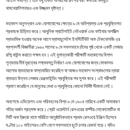
আইনি সমাপ্তি। এটি শুধু একটি অপরাধের গল্প নয় বরং ক্ষমতার অদ্ভুত
খামখেয়ালিপনারও এক উজ্জ্বল দৃষ্টান্ত।
মহাকাশ অনুসন্ধান এবং যোগাযোগের ক্ষেত্রে ৯ মে অবিশ্বাস্য এক প্রযুক্তিগত
প্রথমকে চিহ্নিত করে। আধুনিক স্যাটেলাইট নেটওয়ার্ক এবং ফাইবার অপটিক্স
স্বাভাবিক হওয়ার অনেক আগে ম্যাসাচুসেটস ইনস্টিটিউট অফ টেকনোলজি এর
স্বপ্নদর্শী বিজ্ঞানীরা ১৯৬২ সালের ৯ মে সফলভাবে চাঁদের পৃষ্ঠ থেকে একটি লেজার
রশ্মি বাউন্স করাতে সক্ষম হন। এই যুগান্তকারী পরীক্ষাটি মহাকাশের বিশাল
শূন্যতায় দীর্ঘ দূরত্বের লক্ষ্যবস্তু নির্ধারণ এবং যোগাযোগের জন্য ফোকাসড
আলোর ব্যবহারকে বাস্তবায়িত করেছিল যা আজও মহাকাশ সংস্থাগুলোর দ্বারা
ব্যবহৃত উন্নত লেজার রেঞ্জফাইন্ডিং প্রযুক্তির পথ সুগম করে। এই পরীক্ষাটি
প্রমাণ করেছিল যে মানুষের মেধা ও প্রযুক্তির কোনো নির্দিষ্ট সীমানা নেই।
অবশেষে এভিয়েশন এবং পরিবহনের বিশ্ব ৯ মে ১৯০৪ তারিখে একটি অসাধারণ
গতির অর্জন প্রত্যক্ষ করে। গ্রেট ওয়েস্টার্ন রেলওয়ের বাষ্পীয় লোকোমোটিভ যা
সিটি অফ ট্রুরো নামে পরিচিত আনুষ্ঠানিকভাবে প্রথম রেলওয়ে ইঞ্জিন হিসেবে
ঘণ্টায় ১০০ মাইলেরও বেশি বেগে সফলভাবে ছুটে চলার রেকর্ড গড়ে। যদিও