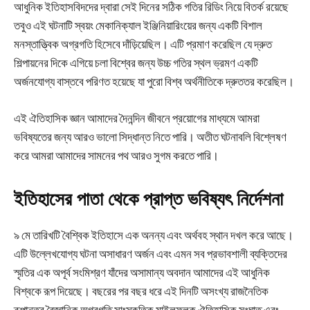
আধুনিক ইতিহাসবিদদের দ্বারা সেই দিনের সঠিক গতির রিডিং নিয়ে বিতর্ক রয়েছে
তবুও এই ঘটনাটি স্বয়ং মেকানিক্যাল ইঞ্জিনিয়ারিংয়ের জন্য একটি বিশাল
মনস্তাত্ত্বিক অগ্রগতি হিসেবে দাঁড়িয়েছিল। এটি প্রমাণ করেছিল যে দ্রুত
শিল্পায়নের দিকে এগিয়ে চলা বিশ্বের জন্য উচ্চ গতির স্থল ভ্রমণ একটি
অর্জনযোগ্য বাস্তবে পরিণত হয়েছে যা পুরো বিশ্ব অর্থনীতিকে দ্রুততর করেছিল।
এই ঐতিহাসিক জ্ঞান আমাদের দৈনন্দিন জীবনে প্রয়োগের মাধ্যমে আমরা
ভবিষ্যতের জন্য আরও ভালো সিদ্ধান্ত নিতে পারি। অতীত ঘটনাবলি বিশ্লেষণ
করে আমরা আমাদের সামনের পথ আরও সুগম করতে পারি।
ইতিহাসের পাতা থেকে প্রাপ্ত ভবিষ্যৎ নির্দেশনা
৯ মে তারিখটি বৈশ্বিক ইতিহাসে এক অনন্য এবং অর্থবহ স্থান দখল করে আছে।
এটি উল্লেখযোগ্য ঘটনা অসাধারণ অর্জন এবং এমন সব প্রভাবশালী ব্যক্তিদের
স্মৃতির এক অপূর্ব সংমিশ্রণ যাঁদের অসামান্য অবদান আমাদের এই আধুনিক
বিশ্বকে রূপ দিয়েছে। বছরের পর বছর ধরে এই দিনটি অসংখ্য রাজনৈতিক