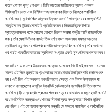
করেন গোপাল কৃষ্ণ গোখলে। তিনি ভারতের জাতীয় কংগ্রেসের একজন
শীর্ষস্থানীয় নেতা এবং বিশিষ্ট সমাজ সংস্কারক হিসেবে নিজেকে প্রতিষ্ঠিত
করেছিলেন। সুবিধাবঞ্চিত মানুষের উন্নয়ন এবং শিক্ষার প্রসারের লক্ষ্যে তিনি
সার্ভেন্টস অব ইন্ডিয়া সোসাইটি প্রতিষ্ঠা করেন। নিয়মতান্ত্রিক উপায়ে
স্বায়ত্তশাসনের পক্ষে সোচ্চার গোখলে ছিলেন মহাত্মা গান্ধীর আদি রাজনৈতিক
গুরু। তাঁর মেধাভিত্তিক রাজনৈতিক দর্শন বাংলা অঞ্চলসহ সমগ্র ভারতের
স্বাধীনতা আন্দোলনের গতিপথকে গভীরভাবে প্রভাবিত করেছিল। তাঁর দেখানো
পথ ধরেই পরবর্তীতে ভারতের স্বাধীনতা সংগ্রাম একটি সুসংগঠিত রূপ লাভ করে।
অবকাঠামো এবং নগর উন্নয়নের ক্ষেত্রেও ৯ মে এক বিরাট মাইলফলক। ১৮৭৪
সালের এই দিনে মুম্বাইয়ে প্রথমবারের মতো ঘোড়ায় টানা ট্রামগাড়ি চলাচল শুরু
হয়। এটি ছিল এই অঞ্চলের গণপরিবহনের ক্ষেত্রে এক বিশাল উল্লম্ফন যা
ভারত ও বাংলাদেশের আধুনিক ট্রানজিট নেটওয়ার্কের প্রাথমিক ভিত্তি স্থাপন
করেছিল। ট্রাম ব্যবস্থার প্রচলন শহরের মানুষের যাতায়াতকে শুধু সহজই করেনি
বরং অর্থনৈতিক সমন্বয় এবং শহরের সীমানা দ্রুত সম্প্রসারণে বিশাল ভূমিকা
রেখেছিল। এই যোগাযোগ ব্যবস্থার উন্নতি সে সময়ের সামাজিক ও অর্থনৈতিক