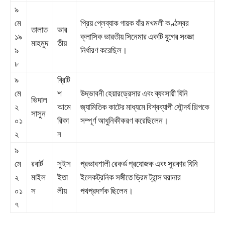
৯
মে
প্রিয় প্লেব্যাক গায়ক যাঁর মখমলী কণ্ঠস্বর
তালাত
ভার
১৯
ক্লাসিক ভারতীয় সিনেমার একটি যুগের সংজ্ঞা
মাহমুদ
তীয়
৯
নির্ধারণ করেছিল।
৮
৯
ব্রিটি
মে
শ
উদ্ভাবনী হেয়ারড্রেসার এবং ব্যবসায়ী যিনি
ভিদাল
২
আমে
জ্যামিতিক কাটের মাধ্যমে বিশ্বব্যাপী সৌন্দর্য শিল্পকে
সাসুন
০১
রিকা
সম্পূর্ণ আধুনিকীকরণ করেছিলেন।
২
ন
৯
মে
রবার্ট
সুইস
প্রভাবশালী রেকর্ড প্রযোজক এবং সুরকার যিনি
২
মাইল
ইতা
ইলেকট্রনিক সঙ্গীতে ড্রিম ট্রান্স ঘরানার
০১
স
লীয়
পথপ্রদর্শক ছিলেন।
৭