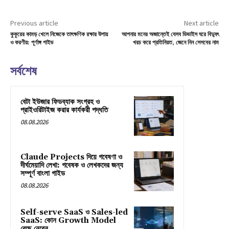
Previous article
Next article
কুকুরের কামড় খেলে নিজেকে তাৎক্ষণিক রক্ষার উপায়
আপনার মনের অজান্তেই যেসব ডিভাইস ঘরে বিদ্যুৎ
ও করণীয়: পূর্ণাঙ্গ গাইড
খরচ করে প্রতিনিয়ত, জেনে নিন সেসবের নাম
সর্বশেষ
বেটা ইউজার ফিডব্যাক সংগ্রহ ও
প্রাইওরিটাইজ করার কার্যকরী পদ্ধতি
08.08.2026
Claude Projects দিয়ে গবেষণা ও
দীর্ঘমেয়াদি লেখা: গবেষক ও লেখকদের জন্য
সম্পূর্ণ বাংলা গাইড
08.08.2026
Self-serve SaaS ও Sales-led
SaaS: কোন Growth Model
বেছে নেবেন