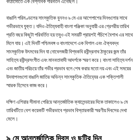
কাঠামোতে এক বৈপ্লবিক পরিবর্তন এনেছিল।
বাঙালি পরিমণ্ডলের সাংস্কৃতিক বুননও ৯ মে এর আশেপাশের দিনগুলোর সাথে
গভীরভাবে যুক্ত। যদিও ঐতিহ্যবাহী বাংলা পঞ্জিকা অনুযায়ী এর গ্রেগরীয় তারিখ
প্রতি বছর কিছুটা পরিবর্তিত হয় তবুও এই সময়টি প্রায়শই পঁচিশে বৈশাখ এর সাথে
মিলে যায়। এই দিনটি পশ্চিমবঙ্গ ও বাংলাদেশে এক বিশাল এবং ঐক্যবদ্ধ
সাংস্কৃতিক উৎসবের দিন যা নোবেলজয়ী বিশ্বকবি রবীন্দ্রনাথ ঠাকুরের জন্ম তাঁর
সাহিত্য রবীন্দ্রসংগীত এবং মানবতাবাদী আদর্শকে স্মরণ করে। বাংলা সাহিত্য দর্শন
এবং জাতীয় পরিচয়ে তাঁর গভীর প্রভাব বলে শেষ করার মতো নয় এবং এই সময়ের
উদযাপনগুলো বাঙালি জাতির অভিন্ন সাংস্কৃতিক ঐতিহ্যের এক শক্তিশালী
স্মারক হিসেবে কাজ করে।
দক্ষিণ এশিয়ার সীমানা পেরিয়ে আন্তর্জাতিক ক্যালেন্ডারের দিকে তাকালেও ৯ মে
তারিখটিতে বেশ কয়েকটি গভীরভাবে প্রভাব বিস্তারকারী স্মরণীয় দিবসের দেখা
মেলে।
৯ মে আন্তর্জাতিক দিবস ও ছুটির দিন