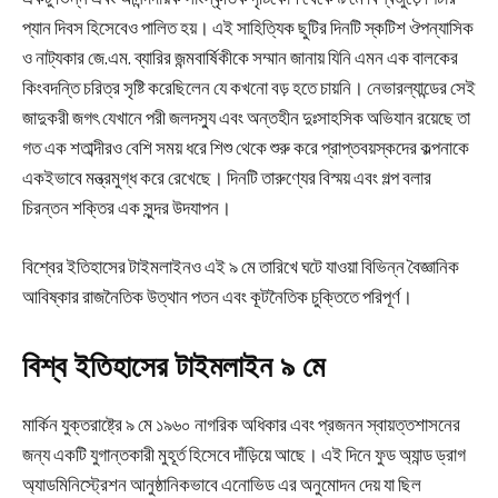
প্যান দিবস হিসেবেও পালিত হয়। এই সাহিত্যিক ছুটির দিনটি স্কটিশ ঔপন্যাসিক
ও নাট্যকার জে.এম. ব্যারির জন্মবার্ষিকীকে সম্মান জানায় যিনি এমন এক বালকের
কিংবদন্তি চরিত্র সৃষ্টি করেছিলেন যে কখনো বড় হতে চায়নি। নেভারল্যান্ডের সেই
জাদুকরী জগৎ যেখানে পরী জলদস্যু এবং অন্তহীন দুঃসাহসিক অভিযান রয়েছে তা
গত এক শতাব্দীরও বেশি সময় ধরে শিশু থেকে শুরু করে প্রাপ্তবয়স্কদের কল্পনাকে
একইভাবে মন্ত্রমুগ্ধ করে রেখেছে। দিনটি তারুণ্যের বিস্ময় এবং গল্প বলার
চিরন্তন শক্তির এক সুন্দর উদযাপন।
বিশ্বের ইতিহাসের টাইমলাইনও এই ৯ মে তারিখে ঘটে যাওয়া বিভিন্ন বৈজ্ঞানিক
আবিষ্কার রাজনৈতিক উত্থান পতন এবং কূটনৈতিক চুক্তিতে পরিপূর্ণ।
বিশ্ব ইতিহাসের টাইমলাইন ৯ মে
মার্কিন যুক্তরাষ্ট্রে ৯ মে ১৯৬০ নাগরিক অধিকার এবং প্রজনন স্বায়ত্তশাসনের
জন্য একটি যুগান্তকারী মুহূর্ত হিসেবে দাঁড়িয়ে আছে। এই দিনে ফুড অ্যান্ড ড্রাগ
অ্যাডমিনিস্ট্রেশন আনুষ্ঠানিকভাবে এনোভিড এর অনুমোদন দেয় যা ছিল