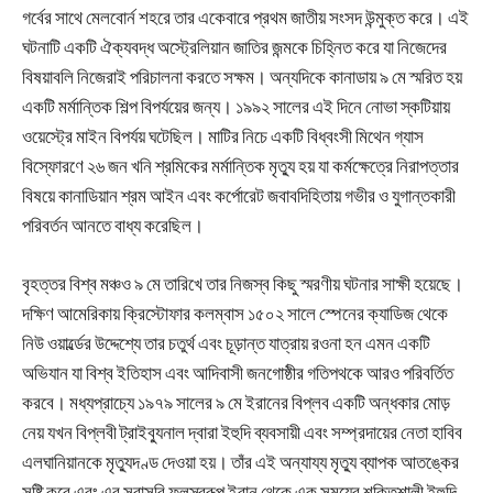
গর্বের সাথে মেলবোর্ন শহরে তার একেবারে প্রথম জাতীয় সংসদ উন্মুক্ত করে। এই
ঘটনাটি একটি ঐক্যবদ্ধ অস্ট্রেলিয়ান জাতির জন্মকে চিহ্নিত করে যা নিজেদের
বিষয়াবলি নিজেরাই পরিচালনা করতে সক্ষম। অন্যদিকে কানাডায় ৯ মে স্মরিত হয়
একটি মর্মান্তিক শিল্প বিপর্যয়ের জন্য। ১৯৯২ সালের এই দিনে নোভা স্কটিয়ায়
ওয়েস্ট্রে মাইন বিপর্যয় ঘটেছিল। মাটির নিচে একটি বিধ্বংসী মিথেন গ্যাস
বিস্ফোরণে ২৬ জন খনি শ্রমিকের মর্মান্তিক মৃত্যু হয় যা কর্মক্ষেত্রে নিরাপত্তার
বিষয়ে কানাডিয়ান শ্রম আইন এবং কর্পোরেট জবাবদিহিতায় গভীর ও যুগান্তকারী
পরিবর্তন আনতে বাধ্য করেছিল।
বৃহত্তর বিশ্ব মঞ্চও ৯ মে তারিখে তার নিজস্ব কিছু স্মরণীয় ঘটনার সাক্ষী হয়েছে।
দক্ষিণ আমেরিকায় ক্রিস্টোফার কলম্বাস ১৫০২ সালে স্পেনের ক্যাডিজ থেকে
নিউ ওয়ার্ল্ডের উদ্দেশ্যে তার চতুর্থ এবং চূড়ান্ত যাত্রায় রওনা হন এমন একটি
অভিযান যা বিশ্ব ইতিহাস এবং আদিবাসী জনগোষ্ঠীর গতিপথকে আরও পরিবর্তিত
করবে। মধ্যপ্রাচ্যে ১৯৭৯ সালের ৯ মে ইরানের বিপ্লব একটি অন্ধকার মোড়
নেয় যখন বিপ্লবী ট্রাইব্যুনাল দ্বারা ইহুদি ব্যবসায়ী এবং সম্প্রদায়ের নেতা হাবিব
এলঘানিয়ানকে মৃত্যুদণ্ড দেওয়া হয়। তাঁর এই অন্যায্য মৃত্যু ব্যাপক আতঙ্কের
সৃষ্টি করে এবং এর সরাসরি ফলস্বরূপ ইরান থেকে এক সময়ের শক্তিশালী ইহুদি