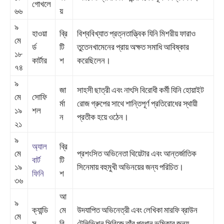
গোখলে
৬৬
য়
৯
হাওয়া
ব্রি
বিশ্ববিখ্যাত প্রত্নতাত্ত্বিক যিনি মিশরীয় ফারাও
মে
র্ড
টি
তুতেনখামেনের প্রায় অক্ষত সমাধি আবিষ্কার
১৮
কার্টার
শ
করেছিলেন।
৭৪
৯
জা
সাহসী ছাত্রী এবং নাৎসি বিরোধী কর্মী যিনি হোয়াইট
মে
সোফি
র্মা
রোজ গ্রুপের সাথে শান্তিপূর্ণ প্রতিরোধের স্থায়ী
১৯
শল
ন
প্রতীক হয়ে ওঠেন।
২১
৯
অ্যাল
ব্রি
মে
প্রশংসিত অভিনেতা থিয়েটার এবং আন্তর্জাতিক
বার্ট
টি
১৯
সিনেমায় বহুমুখী অভিনয়ের জন্য পরিচিত।
ফিনি
শ
৩৬
আ
৯
ক্যান্ডি
মে
উদযাপিত অভিনেত্রী এবং লেখিকা মারফি ব্রাউন
মে
স
রি
টেলিভিশন সিরিজে তাঁর প্রধান ভূমিকার জন্য