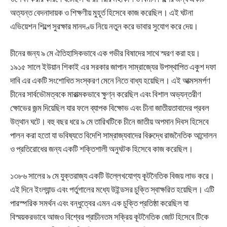
অত্যন্ত বেদনাদায়ক ও শিক্ষণীয় মুহূর্ত হিসেবে কাজ করেছিল। এই ঘটনা
এভিয়েশন শিল্পে সুরক্ষার মানদণ্ড নিয়ে নতুন করে ভাবার সুযোগ করে দেয়।
চীনের জন্য ৯ মে ঐতিহাসিকভাবে এক গভীর বিষাদের সাথে স্মরণ করা হয়।
১৯১৫ সালে ইউয়ান শিকাই এর সরকার জাপান সাম্রাজ্যের উপস্থাপিত একুশ দফা
দাবি এর একটি সংশোধিত সংস্করণ মেনে নিতে বাধ্য হয়েছিল। এই আত্মসমর্পণ
চীনের সার্বভৌমত্বকে মারাত্মকভাবে ক্ষুণ্ন করেছিল এবং বিশাল অভ্যন্তরীণ
ক্ষোভের জন্ম দিয়েছিল যার ফলে ব্যাপক বিক্ষোভ এবং চীনা জাতীয়তাবাদের প্রবল
উত্থান ঘটে। বহু বছর ধরে ৯ মে তারিখটিকে চীনে জাতীয় অপমান দিবস হিসেবে
পালন করা হতো যা ভবিষ্যতে বিদেশি সাম্রাজ্যবাদের বিরুদ্ধে রাজনৈতিক আন্দোলন
ও প্রতিরোধের জন্য একটি শক্তিশালী অনুঘটক হিসেবে কাজ করেছিল।
১৩৮৬ সালের ৯ মে যুক্তরাজ্য একটি উল্লেখযোগ্য কূটনৈতিক বিজয় লাভ করে।
এই দিনে ইংল্যান্ড এবং পর্তুগালের মধ্যে উইন্ডসর চুক্তি স্বাক্ষরিত হয়েছিল। এটি
পারস্পরিক সমর্থন এবং বন্ধুত্বের এমন এক চুক্তি প্রতিষ্ঠা করেছিল যা
বিস্ময়করভাবে আজও বিশ্বের প্রাচীনতম সক্রিয় কূটনৈতিক জোট হিসেবে টিকে