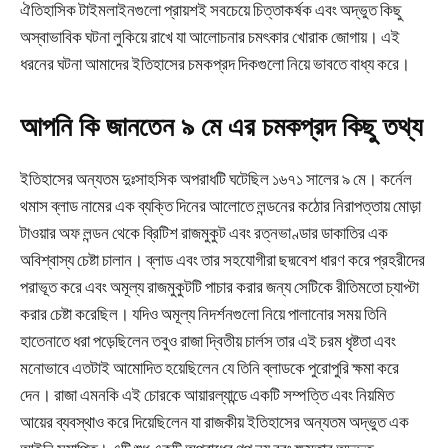
ঐতিহাসিক টাইমলাইনগুলো প্রায়শই সবচেয়ে চিত্তাকর্ষক এবং অদ্ভুত কিছু
অস্বাভাবিক ঘটনা লুকিয়ে রাখে যা আলোচনার চমৎকার খোরাক জোগায়। এই
ধরনের ঘটনা আমাদের ইতিহাসের চমকপ্রদ দিকগুলো নিয়ে ভাবতে বাধ্য করে।
আপনি কি জানতেন ৯ মে এর চমকপ্রদ কিছু তথ্য
ইতিহাসের অন্যতম দুঃসাহসিক অপরাধটি ঘটেছিল ১৬৭১ সালের ৯ মে। কর্নেল
থমাস ব্লাড নামের এক ব্যক্তি দিনের আলোতে লন্ডনের কঠোর নিরাপত্তায় মোড়া
টাওয়ার অফ লন্ডন থেকে ব্রিটিশ রাজমুকুট এবং রত্নভাণ্ডার ডাকাতির এক
অবিশ্বাস্য চেষ্টা চালান। ব্লাড এবং তার সহযোগীরা ছদ্মবেশ ধারণ করে প্রহরীদের
পরাভূত করে এবং অমূল্য রাজমুকুটটি পাচার করার জন্য সেটিকে রীতিমতো চ্যাপ্টা
করার চেষ্টা করেছিল। যদিও অমূল্য নিদর্শনগুলো নিয়ে পালানোর সময় তিনি
হাতেনাতে ধরা পড়েছিলেন তবুও রাজা দ্বিতীয় চার্লস তার এই চরম ধৃষ্টতা এবং
মনোভাবে এতটাই আমোদিত হয়েছিলেন যে তিনি ব্লাডকে পুরোপুরি ক্ষমা করে
দেন। রাজা এমনকি এই চোরকে আয়ারল্যান্ডে একটি সম্পত্তি এবং নিয়মিত
আয়ের ব্যবস্থাও করে দিয়েছিলেন যা রাজকীয় ইতিহাসের অন্যতম অদ্ভুত এক