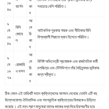
১৯
বার্গেন
কা
সবচেয়ে বেশি পরিচিত।
৪৬
ন
আ
৯
বিলি
মে
মে
আইকনিক সুরকার গায়ক এবং গীতিকার যিনি
জোয়ে
রি
১৯
বিশ্বব্যাপী পিয়ানো ম্যান হিসেবে পরিচিত।
ল
কা
৪৯
ন
আ
৯
মে
বিশিষ্ট অভিনেত্রী প্রযোজক এবং রাজনৈতিক কর্মী
মে
রোজারি
রি
চলচ্চিত্র এবং টেলিভিশনে তাঁর বৈচিত্র্যময় ভূমিকার
১৯
ও ডসন
কা
জন্য স্বীকৃত।
৭৯
ন
ঠিক যেমন এই তারিখটি মহান ব্যক্তিত্বদের আগমন দেখেছে তেমনি এটি বহু
উল্লেখযোগ্য ঐতিহাসিক এবং সাংস্কৃতিক ব্যক্তিত্বের বিদায়কেও চিহ্নিত
করেছে। এই মহৎ প্রাণ মানুষেরা তাদের কাজের মধ্য দিয়ে চিরস্মরণীয় হয়ে