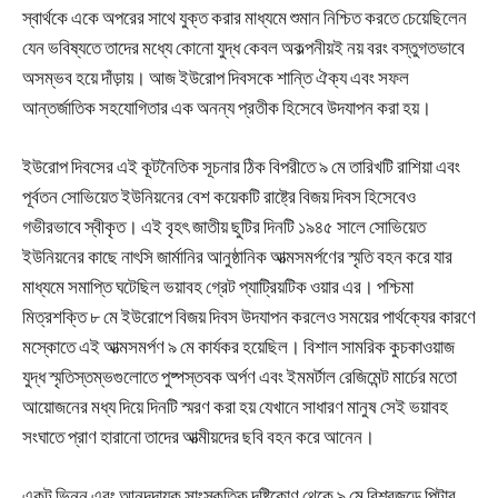
স্বার্থকে একে অপরের সাথে যুক্ত করার মাধ্যমে শুমান নিশ্চিত করতে চেয়েছিলেন
যেন ভবিষ্যতে তাদের মধ্যে কোনো যুদ্ধ কেবল অকল্পনীয়ই নয় বরং বস্তুগতভাবে
অসম্ভব হয়ে দাঁড়ায়। আজ ইউরোপ দিবসকে শান্তি ঐক্য এবং সফল
আন্তর্জাতিক সহযোগিতার এক অনন্য প্রতীক হিসেবে উদযাপন করা হয়।
ইউরোপ দিবসের এই কূটনৈতিক সূচনার ঠিক বিপরীতে ৯ মে তারিখটি রাশিয়া এবং
পূর্বতন সোভিয়েত ইউনিয়নের বেশ কয়েকটি রাষ্ট্রে বিজয় দিবস হিসেবেও
গভীরভাবে স্বীকৃত। এই বৃহৎ জাতীয় ছুটির দিনটি ১৯৪৫ সালে সোভিয়েত
ইউনিয়নের কাছে নাৎসি জার্মানির আনুষ্ঠানিক আত্মসমর্পণের স্মৃতি বহন করে যার
মাধ্যমে সমাপ্তি ঘটেছিল ভয়াবহ গ্রেট প্যাট্রিয়টিক ওয়ার এর। পশ্চিমা
মিত্রশক্তি ৮ মে ইউরোপে বিজয় দিবস উদযাপন করলেও সময়ের পার্থক্যের কারণে
মস্কোতে এই আত্মসমর্পণ ৯ মে কার্যকর হয়েছিল। বিশাল সামরিক কুচকাওয়াজ
যুদ্ধ স্মৃতিস্তম্ভগুলোতে পুষ্পস্তবক অর্পণ এবং ইমমর্টাল রেজিমেন্ট মার্চের মতো
আয়োজনের মধ্য দিয়ে দিনটি স্মরণ করা হয় যেখানে সাধারণ মানুষ সেই ভয়াবহ
সংঘাতে প্রাণ হারানো তাদের আত্মীয়দের ছবি বহন করে আনেন।
একটু ভিন্ন এবং আনন্দদায়ক সাংস্কৃতিক দৃষ্টিকোণ থেকে ৯ মে বিশ্বজুড়ে পিটার