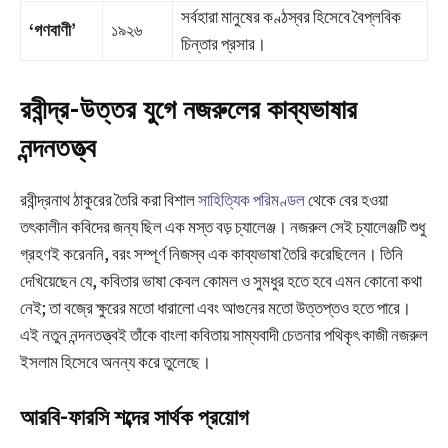
সর্বহারা মানুষের কণ্ঠস্বর হিসেবে বৈপ্লবিক
‘গণবাণী’
১৯২৬
চিন্তার প্রসার।
রবীন্দ্র-উত্তর যুগে নজরুলের কাব্যভাষার
নন্দনতত্ত্ব
রবীন্দ্রনাথ ঠাকুরের তৈরি করা বিশাল
সাহিত্যিক পরিমণ্ডল
থেকে বের হওয়া
তৎকালীন কবিদের জন্য ছিল এক মস্ত বড় চ্যালেঞ্জ। নজরুল সেই চ্যালেঞ্জটি শুধু
গ্রহণই করেননি, বরং সম্পূর্ণ নিজস্ব এক কাব্যভাষা তৈরি করেছিলেন। তিনি
দেখিয়েছেন যে, কবিতার ভাষা কেবল কোমল ও সুমধুর হতে হবে এমন কোনো কথা
নেই; তা বজ্রে ক্ষুরের মতো ধারালো এবং আগুনের মতো উত্তপ্তও হতে পারে।
এই নতুন নন্দনতত্ত্বই তাঁকে বাংলা কবিতায় সাম্যবাদী চেতনার পথিকৃৎ কাজী নজরুল
ইসলাম হিসেবে অনন্য করে তুলেছে।
আরবি-ফারসি শব্দের সার্থক প্রয়োগ