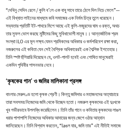
“দেখিনু সেদিন রেলে / কুলি ব’লে এক বাবু সাবে তারে ঠেলে দিল নিচে ফেলে”—
এই বিখ্যাত লাইনের মাধ্যমে কবি সমাজের এক নির্মম চিত্র তুলে ধরেছেন।
সভ্যতার প্রতিটি ইট-পাথরে মিশে আছে এই কুলি-মজুরদের ঘাম ও রক্ত, অথচ
তার সুফল ভোগ করছে মুষ্টিমেয় কিছু সুবিধাভোগী মানুষ।। আন্তর্জাতিক শ্রম
সংস্থা
ILO
এর মূল লক্ষ্য যেমন শ্রমিকদের অধিকার ও কর্মপরিবেশ রক্ষা করা,
নজরুলের এই কবিতা যেন সেই বৈশ্বিক অধিকারেরই এক শৈল্পিক ইশতেহার।
তিনি স্পষ্ট হুঁশিয়ারি দিয়েছেন যে, ওলট-পালট হবেই এবং শোষিত মানুষেরাই
একদিন পৃথিবীর শাসনভার নেবে।
‘কৃষকের গান’ ও জমির মালিকানা প্রসঙ্গ
বাংলার মেরুদণ্ড হলো কৃষক শ্রেণী। কিন্তু জমিদার ও মহাজনদের অত্যাচারে
তারা সবসময় নিজেদের জমি থেকে উচ্ছেদ হতো। নজরুল কৃষকদের এই দুঃখকে
খুব গভীরভাবে উপলব্ধি করেছিলেন। তিনি তাঁর গানে ও কবিতায় কৃষকদের লাঙল
ধরার পাশাপাশি নিজেদের অধিকার আদায়ের জন্য জেগে ওঠার আহ্বান
জানিয়েছেন। তিনি বিশ্বাস করতেন, “laঙল যার, জমি তার” এই নীতিই সমাজে