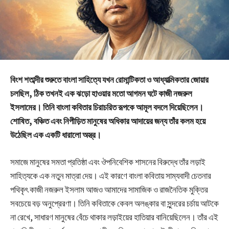
বিংশ শতাব্দীর শুরুতে বাংলা সাহিত্যে যখন রোমান্টিকতা ও আধ্যাত্মিকতার জোয়ার
চলছিল, ঠিক তখনই এক ঝড়ো হাওয়ার মতো আগমন ঘটে কাজী নজরুল
ইসলামের। তিনি বাংলা কবিতার চিরাচরিত রূপকে আমূল বদলে দিয়েছিলেন।
শোষিত, বঞ্চিত এবং নিপীড়িত মানুষের অধিকার আদায়ের জন্য তাঁর কলম হয়ে
উঠেছিল এক একটি ধারালো অস্ত্র।
সমাজে মানুষের সমতা প্রতিষ্ঠা এবং ঔপনিবেশিক শাসনের বিরুদ্ধে তাঁর লড়াই
সাহিত্যকে এক নতুন মাত্রা দেয়। এই কারণে বাংলা কবিতায় সাম্যবাদী চেতনার
পথিকৃৎ কাজী নজরুল ইসলাম আজও আমাদের সামাজিক ও রাজনৈতিক মুক্তির
সবচেয়ে বড় অনুপ্রেরণা। তিনি কবিতাকে কেবল অলঙ্কার বা সুন্দরের চর্চায় আটকে
না রেখে, সাধারণ মানুষের বেঁচে থাকার লড়াইয়ের হাতিয়ার বানিয়েছিলেন। তাঁর এই