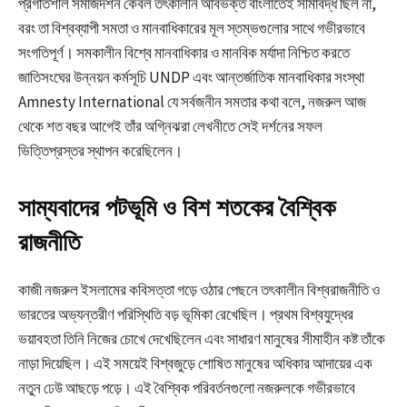
প্রগতিশীল সমাজদর্শন কেবল তৎকালীন অবিভক্ত বাংলাতেই সীমাবদ্ধ ছিল না,
বরং তা বিশ্বব্যাপী সমতা ও মানবাধিকারের মূল স্তম্ভগুলোর সাথে গভীরভাবে
সংগতিপূর্ণ। সমকালীন বিশ্বে মানবাধিকার ও মানবিক মর্যাদা নিশ্চিত করতে
জাতিসংঘের উন্নয়ন কর্মসূচি UNDP এবং আন্তর্জাতিক মানবাধিকার সংস্থা
Amnesty International যে সর্বজনীন সমতার কথা বলে, নজরুল আজ
থেকে শত বছর আগেই তাঁর অগ্নিঝরা লেখনীতে সেই দর্শনের সফল
ভিত্তিপ্রস্তর স্থাপন করেছিলেন।
সাম্যবাদের পটভূমি ও বিশ শতকের বৈশ্বিক
রাজনীতি
কাজী নজরুল ইসলামের কবিসত্তা গড়ে ওঠার পেছনে তৎকালীন বিশ্বরাজনীতি ও
ভারতের অভ্যন্তরীণ পরিস্থিতি বড় ভূমিকা রেখেছিল। প্রথম বিশ্বযুদ্ধের
ভয়াবহতা তিনি নিজের চোখে দেখেছিলেন এবং সাধারণ মানুষের সীমাহীন কষ্ট তাঁকে
নাড়া দিয়েছিল। এই সময়েই বিশ্বজুড়ে শোষিত মানুষের অধিকার আদায়ের এক
নতুন ঢেউ আছড়ে পড়ে। এই বৈশ্বিক পরিবর্তনগুলো নজরুলকে গভীরভাবে