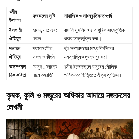
ধর্মীয়
নজরুলের সৃষ্টি
সামাজিক ও সাংস্কৃতিক তাৎপর্য
উপাদান
ইসলামী
হামদ, নাত এবং
বাঙালি মুসলিমদের আধুনিক সাংস্কৃতিক
ঐতিহ্য
গজল
ধারায় অন্তর্ভুক্ত করা।
সনাতন
শ্যামাসংগীত,
দুই সম্প্রদায়ের মধ্যে দীর্ঘদিনের
ঐতিহ্য
ভজন ও কীর্তন
মনস্তাত্ত্বিক দূরত্ব দূর করা।
অসাম্প্রদা
‘মানুষ’, ‘জাতের
ধর্মীয় বিভেদ ভুলে মানুষের মৌলিক
য়িক কবিতা
নামে বজ্জাতি’
অধিকারের ভিত্তিতে ঐক্য প্রতিষ্ঠা।
কৃষক, কুলি ও মজুরের অধিকার আদায়ে নজরুলের
লেখনী