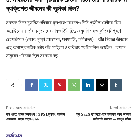
ব্যক্তিগত জীবনের কী ভূমিকা ছিল?
নজরুল নিজে মুসলিম পরিবারে জন্মগ্রহণ করলেও তিনি প্রমীলা দেবীকে বিয়ে
করেছিলেন। তাঁর সন্তানদের নামও তিনি হিন্দু ও মুসলিম সংস্কৃতির মিশ্রণে
রেখেছিলেন (যেমন: কৃষ্ণ মোহাম্মদ, সব্যসাচী, অনিরুদ্ধ)। তাঁর নিজের জীবনের
এই অসাম্প্রদায়িক চর্চায় তাঁর সাহিত্য ও কবিতায় প্রতিফলিত হয়েছিল, যেখানে
মানুষের পরিচয়ই ছিল সবচেয়ে বড়।
Previous article
Next article
কম খরচে গাড়ির জিপিএস (GPS) ট্র্যাকিং সিস্টেম
ফ্রি SaaS টুল দিয়ে ছোট ব্যবসার কাজ কীভাবে
সেটআপ: সহজ গাইড ২০২৬
অটোমেট করবেন — সম্পূর্ণ গাইড
সর্বশেষ