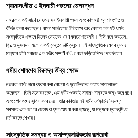
শ্যামাসংগীত ও ইসলামী গজলের মেলবন্ধন
নজরুল একই সাথে চমৎকার সব ইসলামী গজল এবং কালজয়ী শ্যামাসংগীত ও
কীর্তন রচনা করেছেন। বাংলা সাহিত্যের ইতিহাসে আর কোনো কবি দুই ধর্মের
সংস্কৃতিকে এভাবে নিজের ভেতরের ধারণ করতে পারেননি। তিনি মনে করতেন,
হিন্দু ও মুসলমান হলো একই বৃন্তের দুটি কুসুম। এই সাংস্কৃতিক মেলবন্ধনের
মাধ্যমে তিনি সমাজে এক গভীর সম্পรียির বার্তা ছড়িয়ে দিতে পেরেছিলেন।
ধর্মীয় শোষণের বিরুদ্ধে তীব্র ক্ষোভ
নজরুল ধর্মের নামে ব্যবসা করা মোল্লা ও পুরোহিতদের কঠোর সমালোচনা
করেছেন। তিনি মনে করতেন, এই ধর্মীয় গুরুরাই সাধারণ মানুষকে অন্ধ করে রাখে
এবং শোষকদের সুবিধা করে দেয়। তাঁর কবিতায় এই ধর্মীয় গোঁড়ামির বিরুদ্ধে
সবসময় এক ধরণের জেহাদ বা যুদ্ধ ঘোষণা করা হয়েছে, যা মানুষকে মুক্তবুদ্ধির
চর্চা করতে শেখায়।
সাংস্কৃতিক সমন্বয় ও অসাম্প্রদায়িকতার রূপরেখা