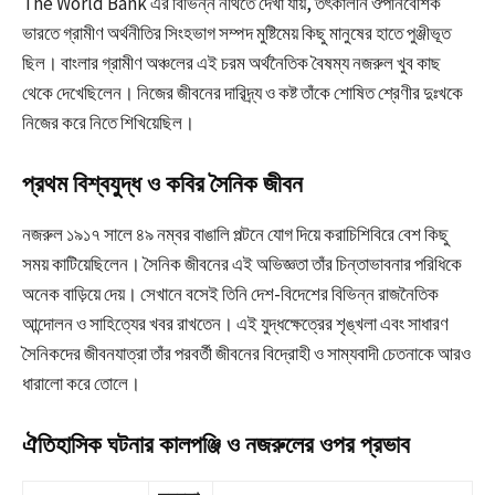
The World Bank এর বিভিন্ন নথিতে দেখা যায়, তৎকালীন ঔপনিবেশিক
ভারতে গ্রামীণ অর্থনীতির সিংহভাগ সম্পদ মুষ্টিমেয় কিছু মানুষের হাতে পুঞ্জীভূত
ছিল। বাংলার গ্রামীণ অঞ্চলের এই চরম অর্থনৈতিক বৈষম্য নজরুল খুব কাছ
থেকে দেখেছিলেন। নিজের জীবনের দারিদ্র্য ও কষ্ট তাঁকে শোষিত শ্রেণীর দুঃখকে
নিজের করে নিতে শিখিয়েছিল।
প্রথম বিশ্বযুদ্ধ ও কবির সৈনিক জীবন
নজরুল ১৯১৭ সালে ৪৯ নম্বর বাঙালি পল্টনে যোগ দিয়ে করাচিশিবিরে বেশ কিছু
সময় কাটিয়েছিলেন। সৈনিক জীবনের এই অভিজ্ঞতা তাঁর চিন্তাভাবনার পরিধিকে
অনেক বাড়িয়ে দেয়। সেখানে বসেই তিনি দেশ-বিদেশের বিভিন্ন রাজনৈতিক
আন্দোলন ও সাহিত্যের খবর রাখতেন। এই যুদ্ধক্ষেত্রের শৃঙ্খলা এবং সাধারণ
সৈনিকদের জীবনযাত্রা তাঁর পরবর্তী জীবনের বিদ্রোহী ও সাম্যবাদী চেতনাকে আরও
ধারালো করে তোলে।
ঐতিহাসিক ঘটনার কালপঞ্জি ও নজরুলের ওপর প্রভাব