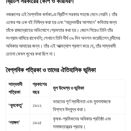
ব্রিটিশ সরকারের কোপ ও কারাবরণ
নজরুলের এই বৈপ্লবিক কর্মকাণ্ড ব্রিটিশ সরকার সহজে মেনে নেয়নি। তাঁর
একের পর এক বই নিষিদ্ধ করা হয় এবং ‘আনন্দময়ীর আগমনে’ কবিতার জন্য
তাঁকে রাজদ্রোহের অভিযোগে গ্রেফতার করা হয়। জেলে গিয়েও তিনি তাঁর
সংগ্রাম থামিয়ে রাখেননি; সেখানে তিনি দীর্ঘ ৩৯ দিন অনশন করেছিলেন বন্দীদের
অধিকার আদায়ের জন্য। তাঁর এই আত্মত্যাগ প্রমাণ করে যে, তাঁর সাম্যবাদী
চেতনা কেবল মুখের কথা ছিল না।
বৈপ্লবিক পত্রিকা ও তাদের ঐতিহাসিক ভূমিকা
সাম্যবাদী
প্রকাশের
মূল উদ্দেশ্য ও ভূমিকা
পত্রিকা
বছর
ভারতের পূর্ণ স্বাধীনতা এবং যুবসমাজকে
‘ধূমকেতু’
১৯২২
বিপ্লবে উদ্বুদ্ধ করা।
কৃষক-শ্রমিকদের অধিকার প্রতিষ্ঠা এবং
‘লাঙ্গল’
১৯২৫
সমাজতন্ত্রের প্রচার।