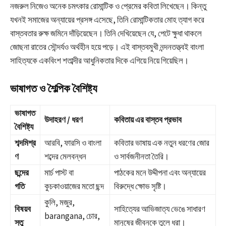
নজরুল নিজেও অনেক চমৎকার রোমান্টিক ও প্রেমের কবিতা লিখেছেন। কিন্তু
যখনই সমাজের অন্যায়ের প্রসঙ্গ এসেছে, তিনি রোমান্টিকতার মোহ ত্যাগ করে
বাস্তবতার রুক্ষ জমিনে দাঁড়িয়েছেন। তিনি দেখিয়েছেন যে, পেটে ক্ষুধা থাকলে
জোছনা রাতের সৌন্দর্যও অর্থহীন হয়ে পড়ে। এই বাস্তবমুখী নন্দনতত্ত্বই বাংলা
সাহিত্যকে একবিংশ শতাব্দীর আধুনিকতার দিকে এগিয়ে নিয়ে গিয়েছিল।
ভাষাগত ও শৈল্পিক বৈশিষ্ট্য
ভাষাগত
উদাহরণ / ধরণ
কবিতায় এর বাস্তব প্রভাব
বৈশিষ্ট্য
শব্দমিশ্র
আরবি, ফারসি ও বাংলা
কবিতার ভাষায় এক নতুন ধরণের জোর
ণ
শব্দের মেলবন্ধন
ও সার্বজনীনতা তৈরি।
ছন্দের
মার্চ পাস্ট বা
পাঠকের মনে উদ্দীপনা এবং অন্যায়ের
গতি
কুচকাওয়াজের মতো ছন্দ
বিরুদ্ধে ক্ষোভ সৃষ্টি।
কুলি, মজুর,
বিষয়ব
সাহিত্যের আভিজাত্য ভেঙে সাধারণ
barangana, চোর,
স্তু
মানুষের জীবনকে তুলে ধরা।