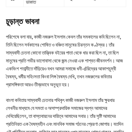
ডাকাত
চূড়ান্ত ভাবনা
পরিশেষে বলা যায়, কাজী নজরুল ইসলাম কেবল তাঁর সমকালের কবি ছিলেন না,
তিনি ছিলেন সর্বকালের শোষিত ও বঞ্চিত মানুষের চিরন্তন কণ্ঠস্বর। তাঁর
সাম্যবাদী চেতনা কোনো তাত্ত্বিক বইয়ের পাতা থেকে ধার করা ছিল না, তা ছিল
মানুষের প্রতি গভীর ভালোবাসা থেকে জন্ম নেওয়া এক শাশ্বত জীবনদর্শন। আজ
একবিংশ শতাব্দীতে দাঁড়িয়েও যখন আমরা সমাজে ধনী-dরিদ্রের আকাশচুম্বী
বৈষম্য, ধর্মীয় সহিংসতা কিংবা লিঙ্গ বৈষম্য দেখি, তখন নজরুলের কবিতার
প্রাসঙ্গিকতা আরও তীব্রভাবে অনুভূত হয়।
বাংলা কবিতায় সাম্যবাদী চেতনার পথিকৃৎ কাজী নজরুল ইসলাম তাঁর ক্ষুরধার
লেখনীর মাধ্যমে যে সমতা ও অসাম্প্রদায়িক সমাজের স্বপ্ন আমাদের
দেখিয়েছিলেন, তা বাস্তবায়নের দায়িত্ব আমাদের সবার। তাঁর সৃষ্টি আমাদের
প্রতিনিয়ত এক বৈষম্যহীন এবং মানবিক সমাজ গঠনের প্রেরণা জোগায়। যতদিন