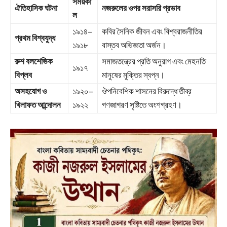
সময়কা
ঐতিহাসিক ঘটনা
নজরুলের ওপর সরাসরি প্রভাব
ল
১৯১৪–
কবির সৈনিক জীবন এবং বিশ্বরাজনীতির
প্রথম বিশ্বযুদ্ধ
১৯১৮
বাস্তব অভিজ্ঞতা অর্জন।
রুশ বলশেভিক
সমাজতন্ত্রের প্রতি অনুরাগ এবং মেহনতি
১৯১৭
বিপ্লব
মানুষের মুক্তির স্বপ্ন।
অসহযোগ ও
১৯২০–
ঔপনিবেশিক শাসনের বিরুদ্ধে তীব্র
খিলাফত আন্দোলন
১৯২২
গণজাগরণ সৃষ্টিতে অংশগ্রহণ।