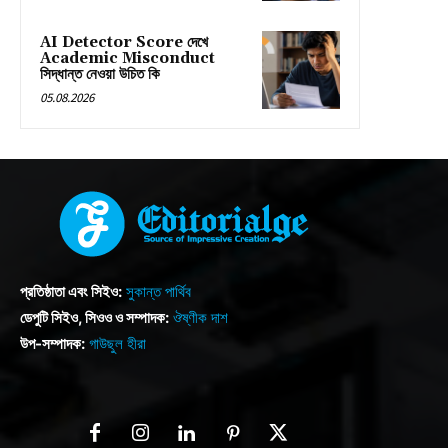
AI Detector Score দেখে
Academic Misconduct
সিদ্ধান্ত নেওয়া উচিত কি
05.08.2026
প্রতিষ্ঠাতা এবং সিইও:
সুকান্ত পার্থিব
ডেপুটি সিইও, সিওও ও সম্পাদক:
ঔষ্ণীক দাশ
উপ-সম্পাদক:
গাউছুল হীরা