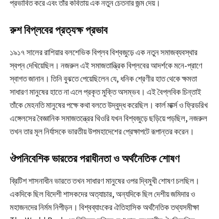
প্রভাবিত করে এবং তাঁর কবিতায় এক নতুন চেতনার জন্ম দেয়।
রুশ বিপ্লবের প্রত্যক্ষ প্রভাব
১৯১৭ সালের রাশিয়ার বলশেভিক বিপ্লব বিশ্বজুড়ে এক নতুন সমাজব্যবস্থার
স্বপ্ন দেখিয়েছিল। নজরুল এই সমাজতান্ত্রিক বিপ্লবের আদর্শকে মনে-প্রাণে
স্বাগত জানান। তিনি বুঝতে পেয়েছিলেন যে, ধনিক শ্রেণীর হাত থেকে ক্ষমতা
সাধারণ মানুষের হাতে না এলে প্রকৃত মুক্তি অসম্ভব। এই বৈপ্লবিক চিন্তাই
তাঁকে মেহনতি মানুষের পক্ষে কথা বলতে উদ্বুদ্ধ করেছিল। কার্ল মার্ক্স ও ফ্রিডরিখ
এঙ্গেলসের বৈজ্ঞানিক সমাজতন্ত্রের থিওরি যখন বিশ্বজুড়ে ছড়িয়ে পড়ছিল, নজরুল
তখন তার মূল নির্যাসকে ভারতীয় উপমহাদেশের প্রেক্ষাপটে রূপান্তর করেন।
ঔপনিবেশিক ভারতের পরাধীনতা ও অর্থনৈতিক শোষণ
ব্রিটিশ শাসনাধীন ভারতে তখন সাধারণ মানুষের ওপর দ্বিমুখী শোষণ চলছিল।
একদিকে ছিল বিদেশী শাসকদের অত্যাচার, অন্যদিকে ছিল দেশীয় জমিদার ও
মহাজনদের নির্মম নিপীড়ন। বিশ্বব্যাংকের ঐতিহাসিক অর্থনৈতিক তথ্যসমীক্ষা