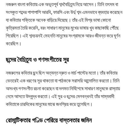
নজরুল বাংলা কবিতায় এক অভূতপূর্ব শব্দবৈচিত্র্য নিয়ে আসেন। তিনি তৎসম বা
সংস্কৃত শব্দের পাশাপাশি আরবি, ফারসি এবং উর্দু শব্দ এমনভাবে ব্যবহার করেছেন
যা কবিতার শক্তিকে অনেক বাড়িয়ে দিয়েছে। তাঁর এই মিশ্র ভাষা কোনো
কৃত্রিমতা তৈরি করেনি, বরং সাধারণ মানুষের মুখের ভাষার খুব কাছাকাছি পৌঁছে
গিয়েছিল। এই শব্দচয়নই মেহনতি মানুষের সংগ্রামকে আরও জীবন্ত করে ঘূর্ণন
করেছিল।
ছন্দের বৈচিত্র্য ও গণসংগীতের সুর
নজরুলের কবিতার ছন্দ ছিল অত্যন্ত দ্রুত ও মার্চ পাস্টের মতো। তাঁর কবিতার
ভেতরেই এক ধরণের সুর থাকতো যা পাঠককে সরাসরি আন্দোলিত করতো। তিনি
অসংখ্য গণসংগীত রচনা করেছেন যা দলমত নির্বিশেষে সাধারণ মানুষকে রাস্তায়
নেমে আসতে উদ্বুদ্ধ করতো। এই সুর ও ছন্দের মেলবন্ধনই তাঁর সাম্যবাদী
কবিতাকে চারদিকের মানুষের মাঝে জনপ্রিয় করে তুলেছিল।
রোমান্টিকতার গণ্ডি পেরিয়ে বাস্তবতার জমিন