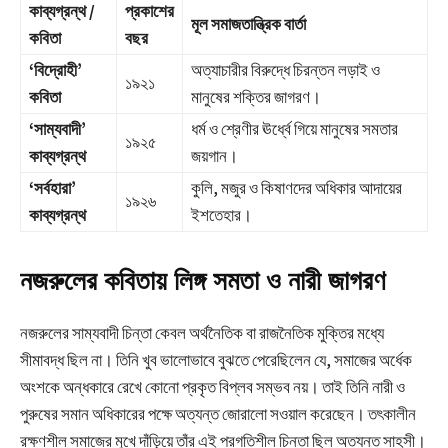
কাব্যগ্রন্থ /
প্রকাশের
মূল সমাজতান্ত্রিক বার্তা
কবিতা
বছর
‘বিদ্রোহী’
অত্যাচারীর বিরুদ্ধে চিরন্তন লড়াই ও
১৯২১
কবিতা
মানুষের শক্তির জাগরণ।
‘সাম্যবাদী’
ধর্ম ও শ্রেণীর ঊর্ধ্বে গিয়ে মানুষের সমতার
১৯২৫
কাব্যগ্রন্থ
জয়গান।
‘সর্বহারা’
কুলি, মজুর ও কিষাণদের অধিকার আদায়ের
১৯২৬
কাব্যগ্রন্থ
ইশতেহার।
নজরুলের কবিতায় লিঙ্গ সমতা ও নারী জাগরণ
নজরুলের সাম্যবাদী চিন্তা কেবল অর্থনৈতিক বা রাজনৈতিক মুক্তির মধ্যে
সীমাবদ্ধ ছিল না। তিনি খুব ভালোভাবে বুঝতে পেরেছিলেন যে, সমাজের অর্ধেক
অংশকে অন্ধকারে রেখে কোনো প্রকৃত বিপ্লব সম্ভব নয়। তাই তিনি নারী ও
পুরুষের সমান অধিকারের পক্ষে অত্যন্ত জোরালো সওয়াল করেছেন। তৎকালীন
রক্ষণশীল সমাজের মুখে দাঁড়িয়ে তাঁর এই প্রগতিশীল চিন্তা ছিল অত্যন্ত সাহসী।