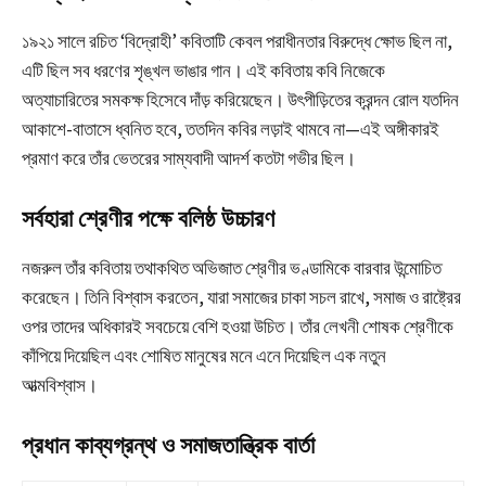
১৯২১ সালে রচিত ‘বিদ্রোহী’ কবিতাটি কেবল পরাধীনতার বিরুদ্ধে ক্ষোভ ছিল না,
এটি ছিল সব ধরণের শৃঙ্খল ভাঙার গান। এই কবিতায় কবি নিজেকে
অত্যাচারিতের সমকক্ষ হিসেবে দাঁড় করিয়েছেন। উৎপীড়িতের ক্রন্দন রোল যতদিন
আকাশে-বাতাসে ধ্বনিত হবে, ততদিন কবির লড়াই থামবে না—এই অঙ্গীকারই
প্রমাণ করে তাঁর ভেতরের সাম্যবাদী আদর্শ কতটা গভীর ছিল।
সর্বহারা শ্রেণীর পক্ষে বলিষ্ঠ উচ্চারণ
নজরুল তাঁর কবিতায় তথাকথিত অভিজাত শ্রেণীর ভণ্ডামিকে বারবার উন্মোচিত
করেছেন। তিনি বিশ্বাস করতেন, যারা সমাজের চাকা সচল রাখে, সমাজ ও রাষ্ট্রের
ওপর তাদের অধিকারই সবচেয়ে বেশি হওয়া উচিত। তাঁর লেখনী শোষক শ্রেণীকে
কাঁপিয়ে দিয়েছিল এবং শোষিত মানুষের মনে এনে দিয়েছিল এক নতুন
আত্মবিশ্বাস।
প্রধান কাব্যগ্রন্থ ও সমাজতান্ত্রিক বার্তা