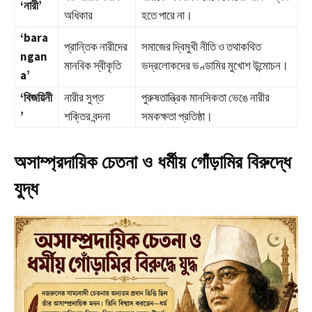
‘নারী’
অধিকার
হতে পারে না।
‘bara
প্রান্তিক নারীদের
সমাজের দ্বিমুখী নীতি ও তথাকথিত
ngan
মানবিক স্বীকৃতি
ভদ্রলোকদের ভণ্ডামির মুখোশ উন্মোচন।
a’
‘বিজয়িনী
নারীর সুপ্ত
পুরুষতান্ত্রিক মানসিকতা ভেঙে নারীর
’
শক্তির বন্দনা
সমকক্ষতা প্রতিষ্ঠা।
অসাম্প্রদায়িক চেতনা ও ধর্মীয় গোঁড়ামির বিরুদ্ধে
যুদ্ধ