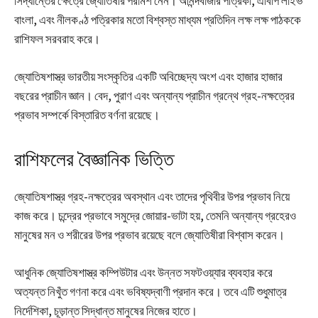
সিদ্ধান্তের ক্ষেত্রে জ্যোতিষীর পরামর্শ নেন। আনন্দবাজার পত্রিকা, এবিপি লাইভ
বাংলা, এবং নীলকণ্ঠ পত্রিকার মতো বিশ্বস্ত মাধ্যম প্রতিদিন লক্ষ লক্ষ পাঠককে
রাশিফল সরবরাহ করে।
জ্যোতিষশাস্ত্র ভারতীয় সংস্কৃতির একটি অবিচ্ছেদ্য অংশ এবং হাজার হাজার
বছরের প্রাচীন জ্ঞান। বেদ, পুরাণ এবং অন্যান্য প্রাচীন গ্রন্থে গ্রহ-নক্ষত্রের
প্রভাব সম্পর্কে বিস্তারিত বর্ণনা রয়েছে।
রাশিফলের বৈজ্ঞানিক ভিত্তি
জ্যোতিষশাস্ত্র গ্রহ-নক্ষত্রের অবস্থান এবং তাদের পৃথিবীর উপর প্রভাব নিয়ে
কাজ করে। চন্দ্রের প্রভাবে সমুদ্রে জোয়ার-ভাটা হয়, তেমনি অন্যান্য গ্রহেরও
মানুষের মন ও শরীরের উপর প্রভাব রয়েছে বলে জ্যোতিষীরা বিশ্বাস করেন।
আধুনিক জ্যোতিষশাস্ত্র কম্পিউটার এবং উন্নত সফটওয়্যার ব্যবহার করে
অত্যন্ত নিখুঁত গণনা করে এবং ভবিষ্যদ্বাণী প্রদান করে। তবে এটি শুধুমাত্র
নির্দেশিকা, চূড়ান্ত সিদ্ধান্ত মানুষের নিজের হাতে।