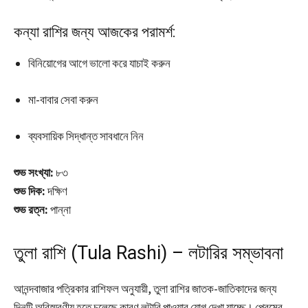
কন্যা রাশির জন্য আজকের পরামর্শ:
বিনিয়োগের আগে ভালো করে যাচাই করুন
মা-বাবার সেবা করুন
ব্যবসায়িক সিদ্ধান্ত সাবধানে নিন
শুভ সংখ্যা:
৮৩
শুভ দিক:
দক্ষিণ
শুভ রত্ন:
পান্না
তুলা রাশি (Tula Rashi) – লটারির সম্ভাবনা
আনন্দবাজার পত্রিকার রাশিফল অনুযায়ী, তুলা রাশির জাতক-জাতিকাদের জন্য
দিনটি অবিস্মরণীয় হতে চলেছে কারণ লটারি পাওয়ার যোগ দেখা যাচ্ছে। প্রেমের