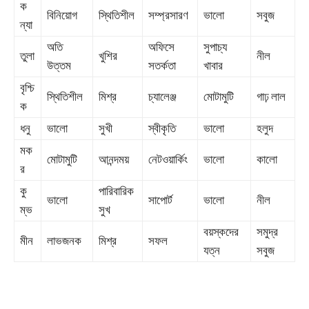
ক
বিনিয়োগ
স্থিতিশীল
সম্প্রসারণ
ভালো
সবুজ
ন্যা
অতি
অফিসে
সুপাচ্য
তুলা
খুশির
নীল
উত্তম
সতর্কতা
খাবার
বৃশ্চি
স্থিতিশীল
মিশ্র
চ্যালেঞ্জ
মোটামুটি
গাঢ় লাল
ক
ধনু
ভালো
সুখী
স্বীকৃতি
ভালো
হলুদ
মক
মোটামুটি
আনন্দময়
নেটওয়ার্কিং
ভালো
কালো
র
কু
পারিবারিক
ভালো
সাপোর্ট
ভালো
নীল
ম্ভ
সুখ
বয়স্কদের
সমুদ্র
মীন
লাভজনক
মিশ্র
সফল
যত্ন
সবুজ