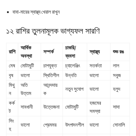
বাবা-মায়ের স্বাস্থ্য খেয়াল রাখুন
১২ রাশির তুলনামূলক ভাগ্যফল সারণি
আর্থিক
চাকরি/
রাশি
সম্পর্ক
স্বাস্থ্য
শুভ রঙ
অবস্থা
ব্যবসা
মেষ
মোটামুটি
চাপযুক্ত
চ্যালেঞ্জিং
সতর্কতা
লাল
বৃষ
ভালো
স্থিতিশীল
উন্নতি
ভালো
সবুজ
মিথু
অতি
আনন্দদায়
নতুন সুযোগ
ভালো
হলুদ
ন
উত্তম
ক
কর্ক
হজমের
সাবধানী
উত্তেজনা
মোটামুটি
সাদা
ট
সমস্যা
সিং
ভালো
প্রেমময়
উৎপাদনশীল
ভালো
সোনালি
হ