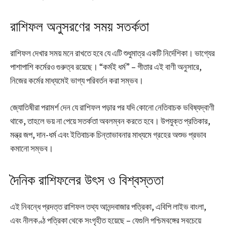
রাশিফল অনুসরণের সময় সতর্কতা
রাশিফল দেখার সময় মনে রাখতে হবে যে এটি শুধুমাত্র একটি নির্দেশিকা। ভাগ্যের
পাশাপাশি কর্মেরও গুরুত্ব রয়েছে। “কর্মই ধর্ম” – গীতার এই বাণী অনুসারে,
নিজের কর্মের মাধ্যমেই ভাগ্য পরিবর্তন করা সম্ভব।
জ্যোতিষীরা পরামর্শ দেন যে রাশিফল পড়ার পর যদি কোনো নেতিবাচক ভবিষ্যদ্বাণী
থাকে, তাহলে ভয় না পেয়ে সতর্কতা অবলম্বন করতে হবে। উপযুক্ত প্রতিকার,
মন্ত্র জপ, দান-ধর্ম এবং ইতিবাচক চিন্তাভাবনার মাধ্যমে গ্রহের অশুভ প্রভাব
কমানো সম্ভব।
দৈনিক রাশিফলের উৎস ও বিশ্বস্ততা
এই নিবন্ধে প্রদত্ত রাশিফল তথ্য আনন্দবাজার পত্রিকা, এবিপি লাইভ বাংলা,
এবং নীলকণ্ঠ পত্রিকা থেকে সংগৃহীত হয়েছে – যেগুলি পশ্চিমবঙ্গের সবচেয়ে