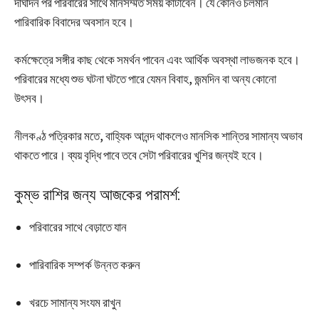
দীর্ঘদিন পর পরিবারের সাথে মানসম্মত সময় কাটাবেন। যে কোনও চলমান
পারিবারিক বিবাদের অবসান হবে।
কর্মক্ষেত্রে সঙ্গীর কাছ থেকে সমর্থন পাবেন এবং আর্থিক অবস্থা লাভজনক হবে।
পরিবারের মধ্যে শুভ ঘটনা ঘটতে পারে যেমন বিবাহ, জন্মদিন বা অন্য কোনো
উৎসব।
নীলকণ্ঠ পত্রিকার মতে, বাহ্যিক আনন্দ থাকলেও মানসিক শান্তির সামান্য অভাব
থাকতে পারে। ব্যয় বৃদ্ধি পাবে তবে সেটা পরিবারের খুশির জন্যই হবে।
কুম্ভ রাশির জন্য আজকের পরামর্শ:
পরিবারের সাথে বেড়াতে যান
পারিবারিক সম্পর্ক উন্নত করুন
খরচে সামান্য সংযম রাখুন