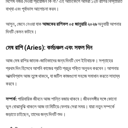
বিশেষ নজর দেওয়া প্রয়োজন কি না? এই আর্টিকেলে আমরা ১২টি রাশির বিস্তারিত
বাখ্যা এবং পূর্বাভাস আলোচনা করব।
আসুন, জেনে নেওয়া যাক
আজকের রাশিফল ০৫ জানুয়ারি ২০২৬
অনুযায়ী আপনার
দিনটি কেমন কাটবে।
মেষ রাশি (Aries): কর্মচঞ্চল এবং সফল দিন
আজ মেষ রাশির জাতক-জাতিকাদের জন্য দিনটি বেশ ইতিবাচক। সপ্তাহের
প্রথম দিন হিসেবে আপনি কাজের প্রতি প্রচুর শক্তি অনুভব করবেন। আপনার
আত্মবিশ্বাস আজ তুঙ্গে থাকবে, যা জটিল কাজগুলো সহজে সমাধান করতে সাহায্য
করবে।
সম্পর্ক:
পারিবারিক জীবনে আজ শান্তি বজায় থাকবে। জীবনসঙ্গীর সঙ্গে কোনো
ভুল বোঝাবুঝি থাকলে আজ তা মিটিয়ে ফেলার সেরা সময়। যারা নতুন সম্পর্কে
জড়াতে চাইছেন, তাদের জন্য দিনটি শুভ।