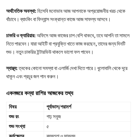
অর্থনৈতিক অবস্থা:
হিসেবি মনোভাব আজ আপনাকে অপ্রয়োজনীয় খরচ থেকে
বাঁচাবে। ব্যাংকিং বা ফিন্যান্স সংক্রান্ত কাজে আজ সাফল্য আসবে।
চাকরি ও ক্যারিয়ার:
অফিসে আজ কাজের চাপ বেশি থাকবে, তবে আপনি তা সামলে
নিতে পারবেন। যারা আইটি বা প্রযুক্তি খাতে কাজ করছেন, তাদের জন্য দিনটি
শুভ। নতুন চাকরির ইন্টারভিউ থাকলে ভালো ফল পাবেন।
স্বাস্থ্য:
ত্বকের কোনো সমস্যা বা এলার্জি দেখা দিতে পারে। ধুলোবালি থেকে দূরে
থাকুন এবং প্রচুর জল পান করুন।
একনজরে কন্যা রাশির আজকের তথ্য
বিষয়
পূর্বাভাস/পরামর্শ
শুভ রং
গাঢ় সবুজ
শুভ সংখ্যা
৫
কর্মক্ষেত্র
ব্যস্ততা ও সাফল্য