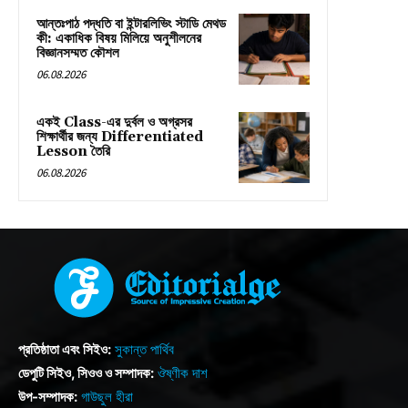
আন্তঃপাঠ পদ্ধতি বা ইন্টারলিভিং স্টাডি মেথড
কী: একাধিক বিষয় মিলিয়ে অনুশীলনের
বিজ্ঞানসম্মত কৌশল
06.08.2026
একই Class-এর দুর্বল ও অগ্রসর
শিক্ষার্থীর জন্য Differentiated
Lesson তৈরি
06.08.2026
প্রতিষ্ঠাতা এবং সিইও:
সুকান্ত পার্থিব
ডেপুটি সিইও, সিওও ও সম্পাদক:
ঔষ্ণীক দাশ
উপ-সম্পাদক:
গাউছুল হীরা