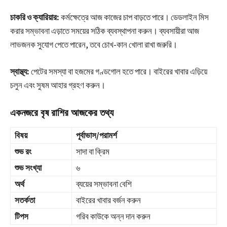
চাকরি ও ক্যারিয়ার:
কর্মক্ষেত্রে আজ কাজের চাপ বাড়তে পারে। ডেডলাইন মিস
করার সম্ভাবনা এড়াতে সময়ের সঠিক ব্যবস্থাপনা করুন। ব্যবসায়ীরা আজ
লাভজনক সুযোগ পেতে পারেন, তবে চোখ-কান খোলা রাখা জরুরি।
স্বাস্থ্য:
পেটের সমস্যা বা হজমের গণ্ডগোল হতে পারে। বাইরের খাবার এড়িয়ে
চলুন এবং সুষম আহার গ্রহণ করুন।
একনজরে বৃষ রাশির আজকের তথ্য
বিষয়
পূর্বাভাস/পরামর্শ
শুভ রং
সাদা বা ক্রিম
শুভ সংখ্যা
৬
অর্থ
ব্যয়ের সম্ভাবনা বেশি
সতর্কতা
বাইরের খাবার বর্জন করুন
টিপস
গরিব কাউকে অন্ন দান করুন