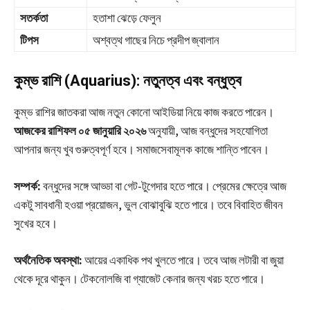
সতর্কতা
হতাশা ঝেড়ে ফেলুন
টিপস
অশ্বত্থ গাছের নিচে প্রদীপ জ্বালান
কুম্ভ রাশি (Aquarius): নতুনত্ব এবং বন্ধুত্ব
কুম্ভ রাশির জাতকরা আজ নতুন কোনো আইডিয়া নিয়ে কাজ করতে পারেন।
আজকের রাশিফল ০৫ জানুয়ারি ২০২৬
অনুযায়ী, আজ বন্ধুদের সহযোগিতা
আপনার জন্য খুব গুরুত্বপূর্ণ হবে। সমাজসেবামূলক কাজে শান্তি পাবেন।
সম্পর্ক:
বন্ধুদের সঙ্গে আড্ডা বা গেট-টুগেদার হতে পারে। প্রেমের ক্ষেত্রে আজ
একটু সাবধানী হওয়া প্রয়োজন, ভুল বোঝাবুঝি হতে পারে। তবে বিবাহিত জীবন
সুখের হবে।
অর্থনৈতিক অবস্থা:
আয়ের একাধিক পথ খুলতে পারে। তবে আজ লটারী বা জুয়া
থেকে দূরে থাকুন। টেকনোলজি বা গ্যাজেট কেনার জন্য খরচ হতে পারে।