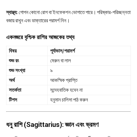
স্বাস্থ্য:
গোপন কোনো রোগ বা ইনফেকশন ভোগাতে পারে। পরিষ্কার-পরিচ্ছন্নতা
বজায় রাখুন এবং ডাক্তারের পরামর্শ নিন।
একনজরে বৃশ্চিক রাশির আজকের তথ্য
বিষয়
পূর্বাভাস/পরামর্শ
শুভ রং
মেরুন বা লাল
শুভ সংখ্যা
৯
অর্থ
আকস্মিক প্রাপ্তি
সতর্কতা
সন্দেহবাতিক হবেন না
টিপস
হনুমান চালিসা পাঠ করুন
ধনু রাশি (Sagittarius): জ্ঞান এবং ভ্রমণ