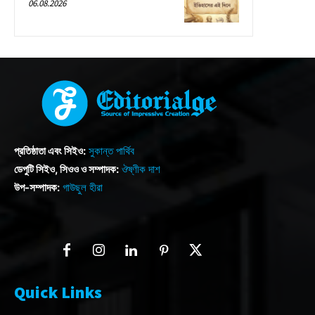
06.08.2026
প্রতিষ্ঠাতা এবং সিইও:
সুকান্ত পার্থিব
ডেপুটি সিইও, সিওও ও সম্পাদক:
ঔষ্ণীক দাশ
উপ-সম্পাদক:
গাউছুল হীরা
Quick Links