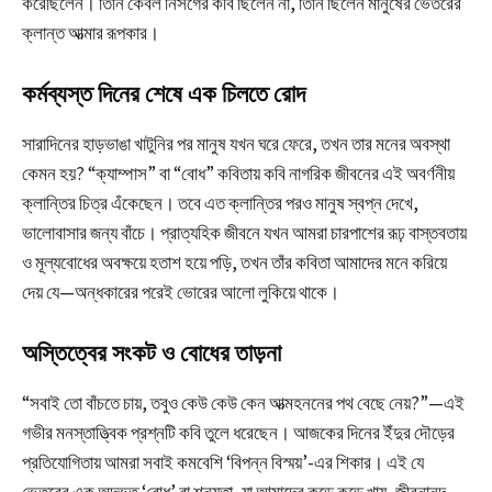
করেছিলেন। তিনি কেবল নিসর্গের কবি ছিলেন না, তিনি ছিলেন মানুষের ভেতরের
ক্লান্ত আত্মার রূপকার।
কর্মব্যস্ত দিনের শেষে এক চিলতে রোদ
সারাদিনের হাড়ভাঙা খাটুনির পর মানুষ যখন ঘরে ফেরে, তখন তার মনের অবস্থা
কেমন হয়? “ক্যাম্পাস” বা “বোধ” কবিতায় কবি নাগরিক জীবনের এই অবর্ণনীয়
ক্লান্তির চিত্র এঁকেছেন। তবে এত ক্লান্তির পরও মানুষ স্বপ্ন দেখে,
ভালোবাসার জন্য বাঁচে। প্রাত্যহিক জীবনে যখন আমরা চারপাশের রূঢ় বাস্তবতায়
ও মূল্যবোধের অবক্ষয়ে হতাশ হয়ে পড়ি, তখন তাঁর কবিতা আমাদের মনে করিয়ে
দেয় যে—অন্ধকারের পরেই ভোরের আলো লুকিয়ে থাকে।
অস্তিত্বের সংকট ও বোধের তাড়না
“সবাই তো বাঁচতে চায়, তবুও কেউ কেউ কেন আত্মহননের পথ বেছে নেয়?”—এই
গভীর মনস্তাত্ত্বিক প্রশ্নটি কবি তুলে ধরেছেন। আজকের দিনের ইঁদুর দৌড়ের
প্রতিযোগিতায় আমরা সবাই কমবেশি ‘বিপন্ন বিস্ময়’-এর শিকার। এই যে