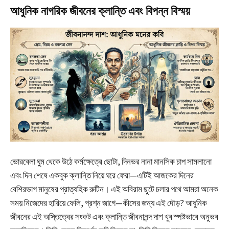
আধুনিক নাগরিক জীবনের ক্লান্তি এবং বিপন্ন বিস্ময়
ভোরবেলা ঘুম থেকে উঠে কর্মক্ষেত্রে ছোটা, দিনভর নানা মানসিক চাপ সামলানো
এবং দিন শেষে একবুক ক্লান্তি নিয়ে ঘরে ফেরা—এটিই আজকের দিনের
বেশিরভাগ মানুষের প্রাত্যহিক রুটিন। এই অবিরাম ছুটে চলার পথে আমরা অনেক
সময় নিজেদের হারিয়ে ফেলি, প্রশ্ন জাগে—কীসের জন্য এই দৌড়? আধুনিক
জীবনের এই অস্তিত্বের সংকট এবং ক্লান্তি জীবনানন্দ দাশ খুব স্পষ্টভাবে অনুভব