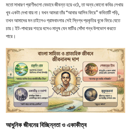
মতো সাধারণ প্রাণীগুলো যেভাবে জীবন্ত হয়ে ওঠে, তা অন্য কোনো কবির লেখায়
খুব একটা দেখা যায় না। যখন আমরা তাঁর “আবার আসিব ফিরে” কবিতাটি পড়ি,
তখন আমাদের মন চাইলেও গ্রামবাংলার সেই স্নিগ্ধ প্রকৃতির বুকে ফিরে যেতে
চায়। ইট-পাথরের শহরে বসেও মানুষ যেন মাটির সোঁদা গন্ধ উপভোগ করতে
পারে।
আধুনিক জীবনের বিচ্ছিন্নতা ও একাকীত্ব