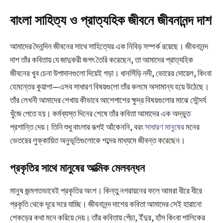
বাংলা সাহিত্য ও প্রাত্যহিক জীবনে জীবনানন্দ দাশ
আমাদের দৈনন্দিন জীবনের সাথে সাহিত্যের এক নিবিড় সম্পর্ক রয়েছে। জীবনানন্দ
দাশ তাঁর কবিতায় যে জাদুকরী জগৎ তৈরি করেছেন, তা আমাদের প্রাত্যহিক
জীবনের খুব চেনা উপাদানগুলো দিয়েই গড়া। ধানসিঁড়ি নদী, ভোরের দোয়েল, কিংবা
হেমন্তের কুয়াশা—এসব সাধারণ বিষয়গুলো তাঁর কলমে অসামান্য হয়ে উঠেছে।
তাঁর লেখনী আমাদের শেখায় কীভাবে আশেপাশের ক্ষুদ্র বিষয়গুলোর মাঝে সৌন্দর্য
খুঁজে পেতে হয়। কর্মব্যস্ত দিনের শেষে তাঁর কবিতা আমাদের এক অদ্ভুত
প্রশান্তি দেয়। তিনি শুধু বাংলার রূপই আঁকেননি, বরং
সাধারণ মানুষের
মনের
ভেতরের লুক্কায়িত অনুভূতিগুলোকে শব্দের মাধ্যমে জীবন্ত করেছেন।
প্রকৃতির সাথে মানুষের আত্মিক মেলবন্ধন
মানুষ জন্মগতভাবেই প্রকৃতির অংশ। কিন্তু নগরায়নের ফলে আমরা ধীরে ধীরে
প্রকৃতি থেকে দূরে সরে যাচ্ছি। জীবনানন্দ দাশের কবিতা আমাদের সেই হারানো
শেকড়ের কথা মনে করিয়ে দেয়। তাঁর কবিতায় পেঁচা, ইঁদুর, হাঁস কিংবা শালিকের