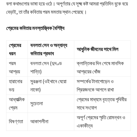
বলা কথাগুলোর ভাষা হয়ে ওঠে। অপূর্ণতার যে সূক্ষ্ম কষ্ট আমরা প্রতিদিন বুকে বয়ে
বেড়াই, তা তাঁর কবিতায় পরম মমতায় স্থান পেয়েছে।
প্রেমের কবিতায় মনস্তাত্ত্বিক বৈশিষ্ট্য
প্রেমের
বনলতা সেন ও অন্যান্য
আধুনিক জীবনের সাথে মিল
ধরন
কবিতার প্রভাব
পরম
বনলতা সেন (দুদণ্ড
ক্লান্তিকর দিন শেষে মানসিক
আশ্রয়
শান্তি)
আশ্রয়ের খোঁজ
হারানোর
সুরঞ্জনা (ওইখানে যেয়ো
সম্পর্কের টানাপোড়েন ও
ভয়
নাকো)
প্রিয়জনকে আগলে রাখা
আধ্যাত্মিক
প্রেমের মাধ্যমে বৃহত্তর পৃথিবীর
সুচেতনা
প্রেম
সাথে সংযোগ
অপূর্ণ প্রেমের স্মৃতি রোমন্থন ও
বিষণ্ণতা
আকাশলীনা
একাকীত্ব