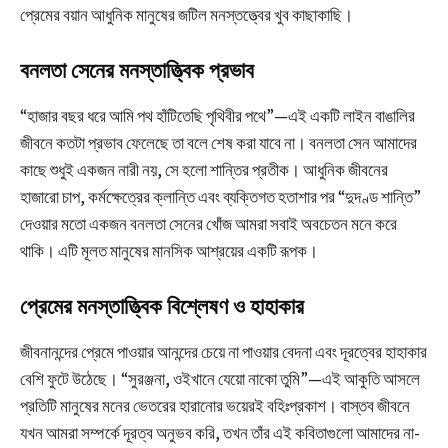
প্রেমের বয়ান আধুনিক মানুষের জটিল মনস্তত্ত্বের খুব কাছাকাছি।
বনলতা সেনের মনস্তাত্ত্বিক প্রভাব
“হাজার বছর ধরে আমি পথ হাঁটিতেছি পৃথিবীর পথে”—এই একটি লাইন বাঙালির
জীবনে কতটা প্রভাব ফেলেছে তা বলে শেষ করা যাবে না। বনলতা সেন আমাদের
কাছে শুধুই একজন নারী নয়, সে হলো শান্তির প্রতীক। আধুনিক জীবনের
হাজারো চাপ, কর্মক্ষেত্রের ক্লান্তি এবং ব্যক্তিগত হতাশার পর “দুদণ্ড শান্তি”
দেওয়ার মতো একজন বনলতা সেনের খোঁজ আমরা সবাই অবচেতন মনে করে
থাকি। এটি মূলত মানুষের মানসিক আশ্রয়ের একটি রূপক।
প্রেমের মনস্তাত্ত্বিক বিশ্লেষণ ও হাহাকার
জীবনানন্দের প্রেমে পাওয়ার আনন্দের চেয়ে না পাওয়ার বেদনা এবং দূরত্বের হাহাকার
বেশি ফুটে উঠেছে। “সুরঞ্জনা, ওইখানে যেয়ো নাকো তুমি”—এই আকুতি আসলে
প্রতিটি মানুষের মনের ভেতরের হারানোর ভয়েরই বহিঃপ্রকাশ। বাস্তব জীবনে
যখন আমরা সম্পর্কে দূরত্ব অনুভব করি, তখন তাঁর এই কবিতাগুলো আমাদের না-