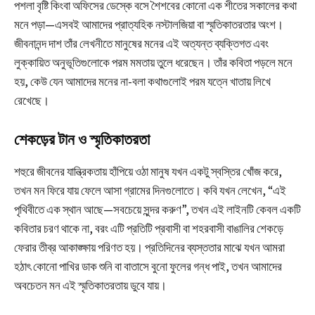
পশলা বৃষ্টি কিংবা অফিসের ডেস্কে বসে শৈশবের কোনো এক শীতের সকালের কথা
মনে পড়া—এসবই আমাদের প্রাত্যহিক নস্টালজিয়া বা স্মৃতিকাতরতার অংশ।
জীবনানন্দ দাশ তাঁর লেখনীতে মানুষের মনের এই অত্যন্ত ব্যক্তিগত এবং
লুক্কায়িত অনুভূতিগুলোকে পরম মমতায় তুলে ধরেছেন। তাঁর কবিতা পড়লে মনে
হয়, কেউ যেন আমাদের মনের না-বলা কথাগুলোই পরম যত্নে খাতায় লিখে
রেখেছে।
শেকড়ের টান ও স্মৃতিকাতরতা
শহুরে জীবনের যান্ত্রিকতায় হাঁপিয়ে ওঠা মানুষ যখন একটু স্বস্তির খোঁজ করে,
তখন মন ফিরে যায় ফেলে আসা গ্রামের দিনগুলোতে। কবি যখন লেখেন, “এই
পৃথিবীতে এক স্থান আছে—সবচেয়ে সুন্দর করুণ”, তখন এই লাইনটি কেবল একটি
কবিতার চরণ থাকে না, বরং এটি প্রতিটি প্রবাসী বা শহরবাসী বাঙালির শেকড়ে
ফেরার তীব্র আকাঙ্ক্ষায় পরিণত হয়। প্রতিদিনের ব্যস্ততার মাঝে যখন আমরা
হঠাৎ কোনো পাখির ডাক শুনি বা বাতাসে বুনো ফুলের গন্ধ পাই, তখন আমাদের
অবচেতন মন এই স্মৃতিকাতরতায় ডুবে যায়।