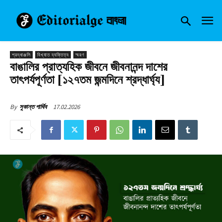
শ্রদ্ধাঞ্জলি
বিখ্যাত ব্যক্তিত্ব
স্মরণ
বাঙালির প্রাত্যহিক জীবনে জীবনানন্দ দাশের
তাৎপর্যপূর্ণতা [১২৭তম জন্মদিনে শ্রদ্ধার্ঘ্য]
17.02.2026
By
সুকান্ত পার্থিব