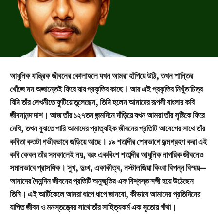
আধুনিক যান্ত্রিক জীবনের কোলাহলে যখন আমরা হাঁপিয়ে উঠি, তখন শান্তির
খোঁজে মন অজান্তেই ফিরে যায় প্রকৃতির কাছে। আর এই প্রকৃতির নিখুঁত চিত্র
যিনি তাঁর লেখনীতে ফুটিয়ে তুলেছেন, তিনি হলেন আমাদের রূপসী বাংলার কবি
জীবনানন্দ দাশ। আজ তাঁর ১২৭তম জন্মদিনে দাঁড়িয়ে যখন আমরা তাঁর সৃষ্টিকে ফিরে
দেখি, তখন বুঝতে পারি আমাদের প্রাত্যহিক জীবনের প্রতিটি আবেগের সাথে তাঁর
কবিতা কতটা গভীরভাবে জড়িয়ে আছে। ১৯ শতাব্দীর শেষভাগে জন্মগ্রহণ করা এই
কবি কেবল তাঁর সমকালেই নয়, বরং একবিংশ শতাব্দীর আধুনিক নাগরিক জীবনেও
সমানভাবে প্রাসঙ্গিক। সুখ, দুঃখ, একাকীত্ব, নস্টালজিয়া কিংবা বিপন্ন বিস্ময়—
আমাদের দৈনন্দিন জীবনের প্রতিটি অনুভূতির এক বিশ্বস্ত সঙ্গী হয়ে উঠেছেন
তিনি। এই আর্টিকেলে আমরা ধাপে ধাপে জানবো, কীভাবে আমাদের প্রতিদিনের
যাপিত জীবন ও মনস্তত্ত্বের সাথে তাঁর সাহিত্যকর্ম এক সুতোয় গাঁথা।