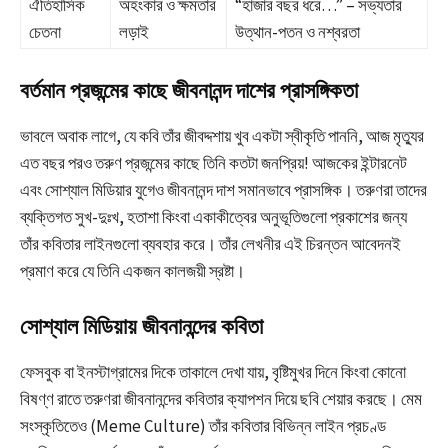
ঐতিহাসিক
অহংকার ও ক্ষমতার
“হাজার বছর ধরে…” – সভ্যতার
চেতনা
লড়াই
উত্থান-পতন ও নশ্বরতা
বর্তমান প্রজন্মের কাছে জীবনানন্দ দাশের প্রাসঙ্গিকতা
ভাবলে অবাক লাগে, যে কবি তাঁর জীবদ্দশায় খুব একটা স্বীকৃতি পাননি, আজ মৃত্যুর
এত বছর পরও তরুণ প্রজন্মের কাছে তিনি কতটা জনপ্রিয়! আজকের ইন্টারনেট
এবং সোশ্যাল মিডিয়ার যুগেও জীবনানন্দ দাশ সমানভাবে প্রাসঙ্গিক। তরুণরা তাদের
ব্যক্তিগত সুখ-দুঃখ, হতাশা কিংবা একাকীত্বের অনুভূতিগুলো প্রকাশের জন্য
তাঁর কবিতার লাইনগুলো ব্যবহার করে। তাঁর লেখনীর এই চিরন্তন আবেদনই
প্রমাণ করে যে তিনি একজন কালজয়ী স্রষ্টা।
সোশ্যাল মিডিয়ায় জীবনানন্দের কবিতা
ফেসবুক বা ইনস্টাগ্রামের দিকে তাকালে দেখা যায়, বৃষ্টিমুখর দিনে কিংবা কোনো
বিষণ্ণ রাতে তরুণরা জীবনানন্দের কবিতার ক্যাপশন দিয়ে ছবি শেয়ার করছে। মেম
সংস্কৃতিতেও (Meme Culture) তাঁর কবিতার বিভিন্ন লাইন প্রচণ্ড