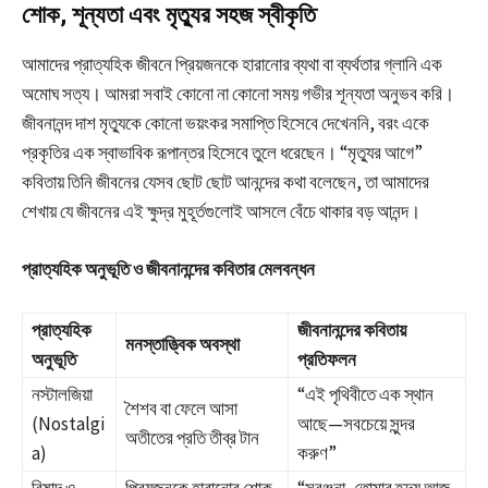
শোক, শূন্যতা এবং মৃত্যুর সহজ স্বীকৃতি
আমাদের প্রাত্যহিক জীবনে প্রিয়জনকে হারানোর ব্যথা বা ব্যর্থতার গ্লানি এক
অমোঘ সত্য। আমরা সবাই কোনো না কোনো সময় গভীর শূন্যতা অনুভব করি।
জীবনানন্দ দাশ মৃত্যুকে কোনো ভয়ংকর সমাপ্তি হিসেবে দেখেননি, বরং একে
প্রকৃতির এক স্বাভাবিক রূপান্তর হিসেবে তুলে ধরেছেন। “মৃত্যুর আগে”
কবিতায় তিনি জীবনের যেসব ছোট ছোট আনন্দের কথা বলেছেন, তা আমাদের
শেখায় যে জীবনের এই ক্ষুদ্র মুহূর্তগুলোই আসলে বেঁচে থাকার বড় আনন্দ।
প্রাত্যহিক অনুভূতি ও জীবনানন্দের কবিতার মেলবন্ধন
প্রাত্যহিক
জীবনানন্দের কবিতায়
মনস্তাত্ত্বিক অবস্থা
অনুভূতি
প্রতিফলন
নস্টালজিয়া
“এই পৃথিবীতে এক স্থান
শৈশব বা ফেলে আসা
(Nostalgi
আছে—সবচেয়ে সুন্দর
অতীতের প্রতি তীব্র টান
a)
করুণ”