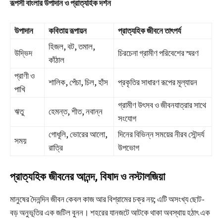
রূপসী বাংলার উপাদান ও প্রাত্যহিক দর্শন
উপাদান
কবিতায় রূপায়ন
প্রাত্যহিক জীবনে তাৎপর্য
হিজল, বট, তমাল,
উদ্ভিদ
চিরচেনা গ্রামীণ পরিবেশের স্মরণ
কাঁঠাল
প্রাণী ও
শালিক, পেঁচা, চিল, হাঁস
প্রকৃতির সাধারণ রূপের মূল্যায়ন
পাখি
গ্রামীণ উৎসব ও জীবনযাত্রার সাথে
ঋতু
হেমন্ত, শীত, নবান্ন
সংযোগ
গোধূলি, ভোরের আলো,
দিনের বিভিন্ন সময়ের নীরব সৌন্দর্য
সময়
রাত্রি
উপভোগ
প্রাত্যহিক জীবনের আনন্দ, বিষাদ ও নস্টালজিয়া
মানুষের দৈনন্দিন জীবন কেবল কাজ আর বিশ্রামের চক্র নয়; এটি অসংখ্য ছোট-
বড় অনুভূতির এক জটিল বুনন। শহরের যানজটে আটকে থাকা অবস্থায় হঠাৎ এক