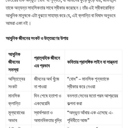
ভেতরের এক অদ্ভুত ‘বোধ’ বা শূন্যতা, যা আমাদের কুড়ে কুড়ে খায়, জীবনানন্দ
তাকে অত্যন্ত সাহসিকতার সাথে স্বীকার করেছেন। তাঁর এই স্বীকারোক্তি
আধুনিক মানুষকে এটা বুঝতে সাহায্য করে যে, এই ক্লান্তি বা বিষাদ অনুভবে
আমরা একা নই।
আধুনিক জীবনের সংকট ও উত্তরণের উপায়
আধুনিক
প্রাত্যহিক জীবনে
জীবনের
কবিতায় প্রাসঙ্গিক লাইন বা সান্ত্বনা
এর প্রভাব
সমস্যা
অস্তিত্বের
জীবনের অর্থ খুঁজে
“বোধ” – মানসিক শূন্যতাকে
সংকট
না পাওয়া
স্বীকার করে নেওয়া
মানসিক
দিন শেষে হতাশা ও
বনলতা সেনের মতো পরম আশ্রয়ের
ক্লান্তি
একঘেয়েমি
কল্পনা করা
মূল্যবোধের
স্বার্থপরতা ও
“অদ্ভুত আঁধার এক এসেছে এ-
অভাব
অমানবিকতার বৃদ্ধি
পৃথিবীতে আজ”