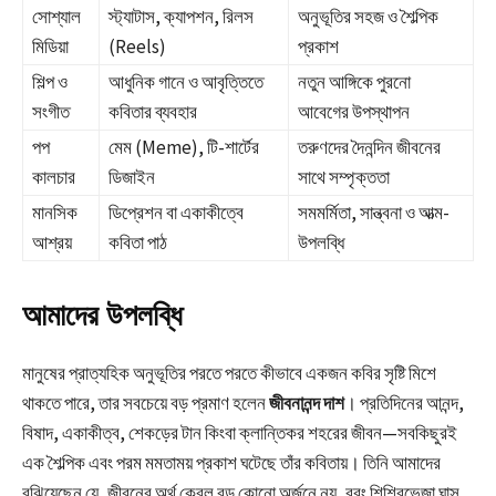
সোশ্যাল
স্ট্যাটাস, ক্যাপশন, রিলস
অনুভূতির সহজ ও শৈল্পিক
মিডিয়া
(Reels)
প্রকাশ
শিল্প ও
আধুনিক গানে ও আবৃত্তিতে
নতুন আঙ্গিকে পুরনো
সংগীত
কবিতার ব্যবহার
আবেগের উপস্থাপন
পপ
মেম (Meme), টি-শার্টের
তরুণদের দৈনন্দিন জীবনের
কালচার
ডিজাইন
সাথে সম্পৃক্ততা
মানসিক
ডিপ্রেশন বা একাকীত্বে
সমমর্মিতা, সান্ত্বনা ও আত্ম-
আশ্রয়
কবিতা পাঠ
উপলব্ধি
আমাদের উপলব্ধি
মানুষের প্রাত্যহিক অনুভূতির পরতে পরতে কীভাবে একজন কবির সৃষ্টি মিশে
থাকতে পারে, তার সবচেয়ে বড় প্রমাণ হলেন
জীবনানন্দ দাশ
। প্রতিদিনের আনন্দ,
বিষাদ, একাকীত্ব, শেকড়ের টান কিংবা ক্লান্তিকর শহরের জীবন—সবকিছুরই
এক শৈল্পিক এবং পরম মমতাময় প্রকাশ ঘটেছে তাঁর কবিতায়। তিনি আমাদের
বুঝিয়েছেন যে, জীবনের অর্থ কেবল বড় কোনো অর্জনে নয়, বরং শিশিরভেজা ঘাস,