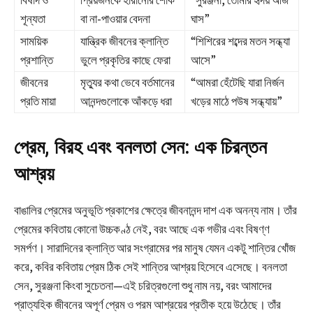
বিষাদ ও
প্রিয়জনকে হারানোর শোক
“সুরঞ্জনা, তোমার হৃদয় আজ
শূন্যতা
বা না-পাওয়ার বেদনা
ঘাস”
সাময়িক
যান্ত্রিক জীবনের ক্লান্তি
“শিশিরের শব্দের মতন সন্ধ্যা
প্রশান্তি
ভুলে প্রকৃতির কাছে ফেরা
আসে”
জীবনের
মৃত্যুর কথা ভেবে বর্তমানের
“আমরা হেঁটেছি যারা নির্জন
প্রতি মায়া
আনন্দগুলোকে আঁকড়ে ধরা
খড়ের মাঠে পউষ সন্ধ্যায়”
প্রেম, বিরহ এবং বনলতা সেন: এক চিরন্তন
আশ্রয়
বাঙালির প্রেমের অনুভূতি প্রকাশের ক্ষেত্রে জীবনানন্দ দাশ এক অনন্য নাম। তাঁর
প্রেমের কবিতায় কোনো উচ্চকণ্ঠ নেই, বরং আছে এক গভীর এবং বিষণ্ণ
সমর্পণ। সারাদিনের ক্লান্তি আর সংগ্রামের পর মানুষ যেমন একটু শান্তির খোঁজ
করে, কবির কবিতায় প্রেম ঠিক সেই শান্তির আশ্রয় হিসেবে এসেছে। বনলতা
সেন, সুরঞ্জনা কিংবা সুচেতনা—এই চরিত্রগুলো শুধু নাম নয়, বরং আমাদের
প্রাত্যহিক জীবনের অপূর্ণ প্রেম ও পরম আশ্রয়ের প্রতীক হয়ে উঠেছে। তাঁর