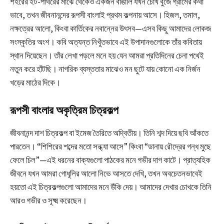
শহরের ইট-পাথরের মাঝে থেকেও একজন বাঙালি যখন চোখ বুজে গ্রামের কথা
ভাবে, তখন জীবনানন্দের রূপসী বাংলাই প্রথম কল্পনায় আসে। হিজল, তমাল,
নক্ষত্রের আলো, কিংবা কার্তিকের নবান্নের উৎসব—এসব কিছু আমাদের লোকজ
সংস্কৃতির অংশ। কবি অত্যন্ত নিখুঁতভাবে এই উপাদানগুলোকে তাঁর কবিতায়
স্থান দিয়েছেন। তাঁর লেখা পড়লে মনে হয় যেন আমরা প্রতিদিনের চেনা পথেই
নতুন করে হাঁটছি। নাগরিক ব্যস্ততার মাঝেও মন ছুটে যায় কোনো এক নির্জন
খড়ের মাঠের দিকে।
রূপসী বাংলার অকৃত্রিম চিত্রকল্প
জীবনানন্দ দাশ চিত্রকল্প বা ইমেজ তৈরিতে অদ্বিতীয়। তিনি শব্দ দিয়ে ছবি আঁকতে
পারতেন। “শিশিরের শব্দের মতো সন্ধ্যা আসে” কিংবা “ডানায় রৌদ্রের গন্ধ মুছে
ফেলে চিল”—এই ধরনের বাক্যগুলো পাঠকের মনে গভীর দাগ কাটে। প্রাত্যহিক
জীবনে যখন আমরা গোধূলির আলো নিভে আসতে দেখি, তখন অবচেতনভাবেই
হয়তো এই চিত্রকল্পগুলো আমাদের মনে উঁকি দেয়। আমাদের দেখার চোখকে তিনি
আরও গভীর ও সূক্ষ্ম করেছেন।