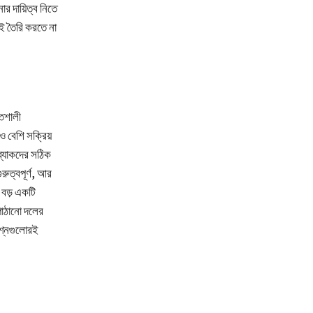
োর দায়িত্ব নিতে
াই তৈরি করতে না
তিশালী
ও বেশি সক্রিয়
-ব্যাকদের সঠিক
ুত্বপূর্ণ, আর
য বড় একটি
পাঠানো দলের
রশ্নগুলোরই