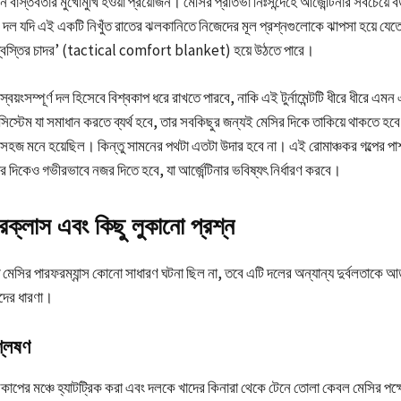
 বাস্তবতার মুখোমুখি হওয়া প্রয়োজন। মেসির প্রতিভা নিঃসন্দেহে আর্জেন্টিনার সবচেয়ে বড
দল যদি এই একটি নিখুঁত রাতের ঝলকানিতে নিজেদের মূল প্রশ্নগুলোকে ঝাপসা হয়ে যেতে
বস্তির চাদর’ (tactical comfort blanket) হয়ে উঠতে পারে।
স্বয়ংসম্পূর্ণ দল হিসেবে বিশ্বকাপ ধরে রাখতে পারবে, নাকি এই টুর্নামেন্টটি ধীরে ধীরে এমন এ
সিস্টেম যা সমাধান করতে ব্যর্থ হবে, তার সবকিছুর জন্যই মেসির দিকে তাকিয়ে থাকতে হ
ুব সহজ মনে হয়েছিল। কিন্তু সামনের পথটা এতটা উদার হবে না। এই রোমাঞ্চকর গল্পের প
র দিকেও গভীরভাবে নজর দিতে হবে, যা আর্জেন্টিনার ভবিষ্যৎ নির্ধারণ করবে।
ারক্লাস এবং কিছু লুকানো প্রশ্ন
 মেসির পারফরম্যান্স কোনো সাধারণ ঘটনা ছিল না, তবে এটি দলের অন্যান্য দুর্বলতাকে আ
দের ধারণা।
লেষণ
বকাপের মঞ্চে হ্যাটট্রিক করা এবং দলকে খাদের কিনারা থেকে টেনে তোলা কেবল মেসির পক