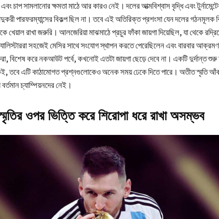
এবং চাপ সামলানোর ক্ষমতা মাঠে আর কারও নেই। দলের আত্মবিশ্বাস বৃদ্ধি এবং টুর্নামেন্ট
ুকরী পারফরম্যান্সের বিকল্প ছিল না। তবে এই অতিরিক্ত প্রশংসা যেন দলের গঠনমূলক 
দিকে খেয়াল রাখা জরুরি। আলজেরিয়া মাঝমাঠে প্রচুর ফাঁকা জায়গা দিয়েছিল, যা থেকে রদ্
 অ্যালিস্টাররা সহজেই মেসির সাথে সংযোগ স্থাপন করতে পেরেছিলেন এবং বারবার আক্রম
ষরা, বিশেষ করে নকআউট পর্বে, কখনোই এতটা জায়গা ছেড়ে দেবে না। একটি দুর্দান্ত শুরু
কই, তবে এটি কাঠামোগত প্রশ্নগুলোকেও অনেক সময় ঢেকে দিতে পারে। অতীত স্মৃতি আঁক
র্তমান চ্যাম্পিয়নদের নেই।
মৃতির ওপর ভিত্তি করে শিরোপা ধরে রাখা অসম্ভব