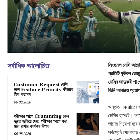
সর্বাধিক আলোচিত
লিওনেল মেসি আর্জেন
প্রতিটি ফুটবল রোম
মেসির জাদুকরী পা 
Customer Request বেশি
হলে Feature Priority কীভাবে
তিনি আবারও প্রমা
ঠিক করবেন
06.08.2026
অন্তত এক রাতের জন
মেসির হাতেই। আর্জ
পরীক্ষার আগে Cramming কেন
দ্রুত ভুলিয়ে দেয়: পরীক্ষার আগে পড়া
তাদের শিরোপা ধরে রা
মনে রাখার কার্যকর উপায়
সর্বশ্রেষ্ঠ খেলোয়া
06.08.2026