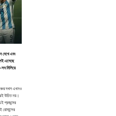
য়ন দেখে এবং
গোলই এসেছে
া—সব মিলিয়ে
মঞ্চের দখল এখনও
ারেই উচিত নয়।
 এই প্রজন্মের
ই রোমান্সের