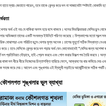
 হাতে ম্যাচ জেতাতে পারেন, তবে তাকে কেন্দ্র করে দল না সাজানোটা স্পষ্টতই বোকামি হ
র্ভরতা
 খেলার অর্থ এই নয় যে বাকিরা অলস হয়ে বসে থাকবে। দলের মিডফিল্ডাররা মেসির ছন্দ ব
লার অভিজ্ঞতা তাদের একটি সংঘবদ্ধ ইউনিটে পরিণত করেছে। বিশ্বকাপের মতো স্বল্প সময়
স্পরিক বোঝাপড়া এবং পরিচিত ছন্দে খেলার মূল্য অনেক। চাপের মুহূর্তে সঠিক সিদ্ধান্ত নেওয়
জ করে। তবে মেসিকে কেন্দ্র করে দল গড়ার অর্থ যেন কোনোভাবেই “মেসির জন্য অপেক্ষা ক
র্শ দল প্রতিনিয়ত দৌড়াবে, হাই-প্রেস করবে এবং গোল করার বিকল্প পথ তৈরি করবে। অন
য় থাকা দল ধীরে ধীরে নিজেদের চিন্তাশক্তি হারিয়ে ফেলে, আক্রমণের ধার কমিয়ে দেয় এব
ক সহজ করে দেয়। আবেগ এবং শৃঙ্খলার এই দ্বিমুখী লড়াইয়ে আর্জেন্টিনাকে সঠিক পথটি
ৌশলগত শৃঙ্খলার ভুল ব্যাখ্যা