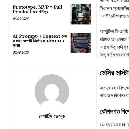
পাশাপাশি একটি কঠিন
Prototype, MVP ও Full
লিওনেল স্কালোনির 
Product-এর পার্থক্য
একটি ‘কৌশলগত স্
06.08.2026
আর্জেন্টিনা কি একটি 
AI Prompt-এ Context কেন
পরিণত হবে যেখানে 
জরুরি: অস্পষ্ট নির্দেশকে কার্যকর করার
উপায়
বিপক্ষে উত্তরটা খ
06.08.2026
কিছু কঠিন বাস্তবতা
মেসির মাস্ট
আলজেরিয়ার বিপক্ষে
পারে বলে বিশ্লেষক
কৌশলগত বিশ্
স্পোর্টস ডেস্ক
৩৮ বছর বয়সে বিশ্