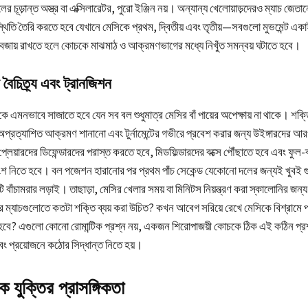
 চূড়ান্ত অস্ত্র বা এক্সিলারেটর, পুরো ইঞ্জিন নয়। অন্যান্য খেলোয়াড়দেরও ম্যাচ জেতান
থিতি তৈরি করতে হবে যেখানে মেসিকে প্রথম, দ্বিতীয় এবং তৃতীয়—সবগুলো মুভমেন্ট এক
বজায় রাখতে হলে কোচকে মাঝমাঠ ও আক্রমণভাগের মধ্যে নিখুঁত সমন্বয় ঘটাতে হবে।
ৈচিত্র্য এবং ট্রানজিশন
এমনভাবে সাজাতে হবে যেন সব বল শুধুমাত্র মেসির বাঁ পায়ের অপেক্ষায় না থাকে। শক্
ে অপ্রত্যাশিত আক্রমণ শানানো এবং টুর্নামেন্টের গভীরে প্রবেশ করার জন্য উইঙ্গারদের আর
লেয়ারদের ডিফেন্ডারদের পরাস্ত করতে হবে, মিডফিল্ডারদের বক্সে পৌঁছাতে হবে এবং ফুল
 নিতে হবে। বল পজেশন হারানোর পর প্রথম পাঁচ সেকেন্ড যেকোনো দলের জন্যই খুবই গুর
টি বাঁচামরার লড়াই। তাছাড়া, মেসির খেলার সময় বা মিনিটস নিয়ন্ত্রণ করা স্কালোনির জন্
ের ম্যাচগুলোতে কতটা শক্তি ব্যয় করা উচিত? কখন আবেগ সরিয়ে রেখে মেসিকে বিশ্রামে 
হবে? এগুলো কোনো রোমান্টিক প্রশ্ন নয়, একজন শিরোপাজয়ী কোচকে ঠিক এই কঠিন প্
বং প্রয়োজনে কঠোর সিদ্ধান্ত নিতে হয়।
িক যুক্তির প্রাসঙ্গিকতা