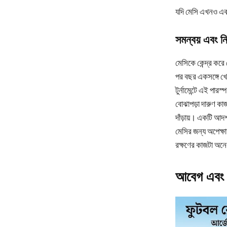
যদি মেসি এখনও একা
সমন্বয় এবং নি
মেসিকে কেন্দ্র করে
পর বছর একসঙ্গে খে
টুর্নামেন্টে এই পার
বোঝাপড়া দারুণ কা
দাঁড়ায়। একটি আদ
মেসির জন্য অপেক্ষা
রক্ষণের কাজটা অনে
আবেগ এবং ক