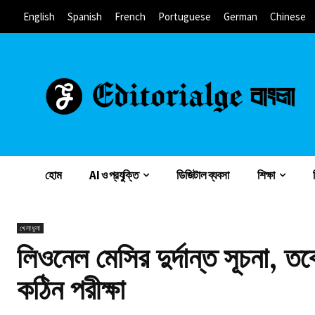
English
Spanish
French
Portuguese
German
Chinese
হোম
AI ও প্রযুক্তি
ডিজিটাল ব্যবসা
শিক্ষা
খেলাধুলা
লিওনেল মেসির দুর্দান্ত সূচনা, ত
কঠিন পরীক্ষা