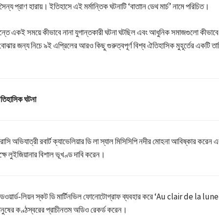
ৈন্য প্রাণ হারায়। ইতিহাসে এই মর্মান্তিক ঘটনাটি ‘বাতাান ডেথ মার্চ’ নামে পরিচিত।
্রান্তে একই সময়ে কীভাবে নানা যুগান্তকারী ঘটনা ঘটছিল এবং আধুনিক সমাজগুলো কীভাবে
বোঝার জন্য নিচে ৯ই এপ্রিলের আরও কিছু গুরুত্বপূর্ণ বিশ্ব ঐতিহাসিক মুহূর্তের একটি ত
তিহাসিক ঘটনা
রাসি অভিযাত্রী রবার্ট ক্যাভেলিয়ার ডি লা স্যাল মিসিসিপি নদীর মোহনা আবিষ্কার করেন এব
ক্ষে লুইজিয়ানার বিশাল ভূখণ্ড দাবি করেন।
ডওয়ার্ড-লিয়ন স্কট ডি মার্টিনভিল ফোনোটোগ্রাফ ব্যবহার করে ‘Au clair de la lune’
ানুষের কণ্ঠস্বরের প্রাচীনতম অডিও রেকর্ড করেন।