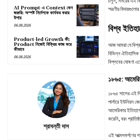
চলুন, সময়ের এই ব
AI Prompt-এ Context কেন
স্মরণীয় বিদায়গুল
জরুরি: অস্পষ্ট নির্দেশকে কার্যকর করার
উপায়
06.08.2026
বিশ্ব ইতিহা
Product-led Growth কী:
Product নিজেই বিক্রির কাজ করে
আজ আমরা যে বিশ্ব 
কীভাবে
বিভিন্ন ঐতিহাসিক 
06.08.2026
বিপ্লবের ঘোষণা এস
১৮৬৫: আমেরিক
১৮৬৫ সালের এই দিনে
পার্লারে ইউনিয়ন জ
আমেরিকার ইতিহাসের 
করেনি, বরং প্রাতিষ
শ্রাবন্তী দাস
এই আত্মসমর্পণের শ