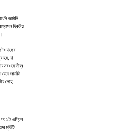
সি জার্মানি
্রাসন দ্বিতীয়
ল।
ফটওয়াফের
য হয়, যা
় নরওয়ে তীব্র
্যমে জার্মানি
কীয় লৌহ
ির পর ৯ই এপ্রিল
র মূর্তিটি