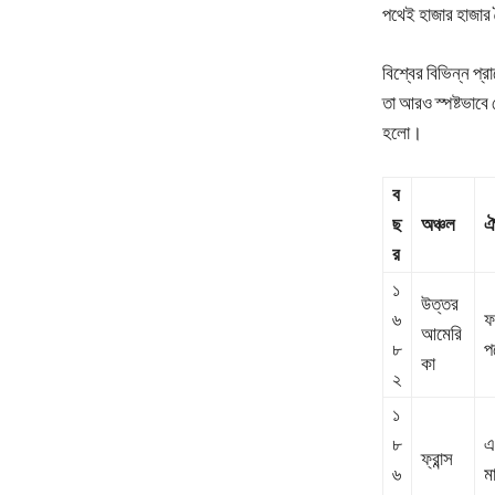
পথেই হাজার হাজার স
বিশ্বের বিভিন্ন প
তা আরও স্পষ্টভাবে 
হলো।
ব
ছ
অঞ্চল
ঐ
র
১
উত্তর
৬
ফ
আমেরি
৮
প
কা
২
১
৮
এ
ফ্রান্স
৬
ম