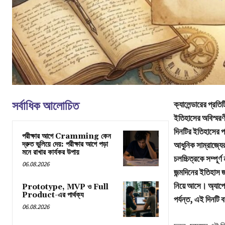
সর্বাধিক আলোচিত
ক্যালেন্ডারের প্র
ইতিহাসের অবিস্মরণীয
দিনটির ইতিহাসের পা
পরীক্ষার আগে Cramming কেন
দ্রুত ভুলিয়ে দেয়: পরীক্ষার আগে পড়া
আধুনিক সাম্রাজ্যে
মনে রাখার কার্যকর উপায়
চলচ্চিত্রকে সম্পূ
06.08.2026
জন্মদিনের ইতিহাস 
নিয়ে আসে। অ্যাপোম্
Prototype, MVP ও Full
Product-এর পার্থক্য
পর্যন্ত, এই দিনটি
06.08.2026