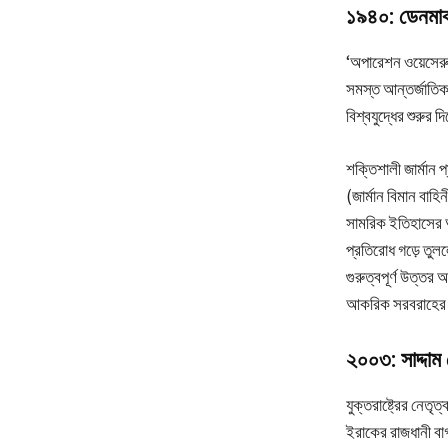
১৯৪০: ডেনমার্
‘অপারেশন ওয়েসেরু
সমস্ত আন্তর্জাতিক
বিশ্বযুদ্ধের শুরু
শক্তিশালী জার্মা
(জার্মান বিমান বাহি
সামরিক ইতিহাসের অন
প্রতিরোধ গড়ে তুলল
গুরুত্বপূর্ণ উত্তর
আকরিক সরবরাহের প
২০০৩: সাদ্দা
যুক্তরাষ্ট্রের নেত
ইরাকের রাজধানী বাগদ