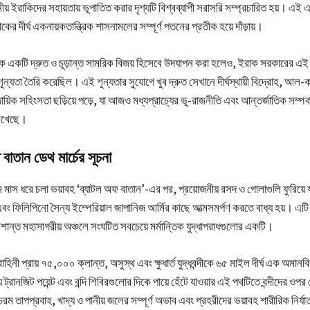
ানীয় ইরাকিদের সহায়তায় ভূপাতিত করার দৃশ্যটি বিশ্বব্যাপী সরাসরি সম্প্রচারিত হয়। এই এক
র দীর্ঘ একনায়কতান্ত্রিক শাসনামলের সম্পূর্ণ পতনের প্রতীক হয়ে দাঁড়ায়।
ে একটি দ্রুত ও চূড়ান্ত সামরিক বিজয় হিসেবে উদযাপন করা হলেও, ইরাক সরকারের এ
ূন্যতা তৈরি করেছিল। এই শূন্যতার সুযোগে খুব দ্রুত সেখানে দীর্ঘস্থায়ী বিদ্রোহ, আল-ক
দায়িক সহিংসতা ছড়িয়ে পড়ে, যা আজও মধ্যপ্রাচ্যের ভূ-রাজনীতি এবং আন্তর্জাতিক সম্প
রেখেছে।
বাতান ডেথ মার্চের সূচনা
 মাস ধরে চলা ভয়াবহ ‘ব্যাটল অফ বাতান’-এর পর, প্রয়োজনীয় রসদ ও গোলাগুলি ফুরিয়ে যা
 ফিলিপিনো সৈন্য ইম্পেরিয়াল জাপানিজ আর্মির কাছে আত্মসমর্পণ করতে বাধ্য হয়। এটি ছ
প্রশান্ত মহাসাগরীয় অঞ্চলে সংঘটিত সবচেয়ে মর্মান্তিক যুদ্ধাপরাধগুলোর একটি।
হিনী প্রায় ৭৫,০০০ ক্লান্ত, অসুস্থ এবং ক্ষুধার্ত যুদ্ধবন্দীকে ৬৫ মাইল দীর্ঘ এক অমানবি
ট্রানজিট পয়েন্ট এবং বন্দি শিবিরগুলোর দিকে পায়ে হেঁটে যাওয়ার এই পথটিতে বন্দীদের ও
 চরম তাপপ্রবাহ, খাদ্য ও পানীয় জলের সম্পূর্ণ অভাব এবং প্রহরীদের ভয়াবহ শারীরিক নির্