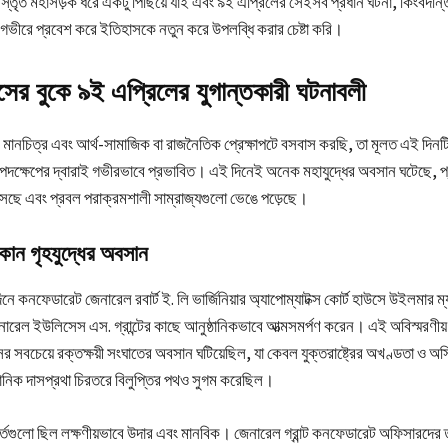
িস্তৃত মহাসড়ক ধরে একটু পিছিয়ে যাই এবং ৯ই এপ্রিলের সেইসব প্রধান ঘটনা, কিংবদন্ত
োর গভীরে প্রবেশ করে ইতিহাসকে নতুন করে উপলব্ধি করার চেষ্টা করি।
সের বুকে ৯ই এপ্রিলের যুগান্তকারী ঘটনাবলী
মানচিত্র এবং আর্থ-সামাজিক বা রাজনৈতিক প্রেক্ষাপটে বসবাস করছি, তা মূলত এই দিনটি
পদক্ষেপের দ্বারাই গভীরভাবে প্রভাবিত। এই দিনেই অনেক মহাযুদ্ধের অবসান ঘটেছে, প
েছে এবং প্রবল পরাক্রমশালী সাম্রাজ্যগুলো ভেঙে পড়েছে।
ান গৃহযুদ্ধের অবসান
 কনফেডারেট জেনারেল রবার্ট ই. লি ভার্জিনিয়ার অ্যাপোম্যাটক্স কোর্ট হাউসে উইলমার ম্
েনারেল ইউলিসেস এস. গ্রান্টের কাছে আনুষ্ঠানিকভাবে আত্মসমর্পণ করেন। এই অবিস্মরণীয় মু
সবচেয়ে রক্তক্ষয়ী সংঘাতের অবসান ঘটিয়েছিল, যা কেবল যুক্তরাষ্ট্রের অখণ্ডতা ও অস্ত
্ঠানিক দাসপ্রথা চিরতরে বিলুপ্তির পথও সুগম করেছিল।
র্তগুলো ছিল লক্ষণীয়ভাবে উদার এবং মানবিক। জেনারেল গ্রান্ট কনফেডারেট অফিসারদের 