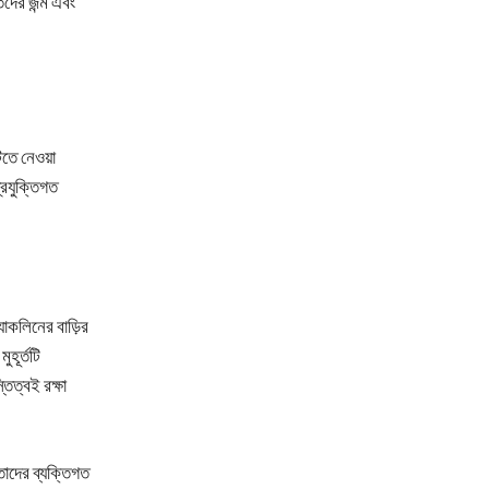
িদের জন্ম এবং
তে নেওয়া
্রযুক্তিগত
যাকলিনের বাড়ির
হূর্তটি
িত্বই রক্ষা
তাদের ব্যক্তিগত