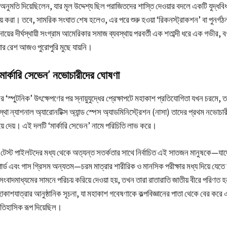
র অনুমতি দিয়েছিলেন, যার মূল উদ্দেশ্য ছিল পরাজিতদের শাস্তি দেওয়ার বদলে একটি যুদ্ধবি
য় করা। তবে, সামরিক সংঘাত শেষ হলেও, এর পরে শুরু হওয়া ‘রিকনস্ট্রাকশন’ বা পুনর্গঠন
়ের দীর্ঘস্থায়ী সংগ্রাম আমেরিকার সমাজ ব্যবস্থায় পরবর্তী এক শতাব্দী ধরে এক গভীর, বর
ার রেশ আজও পুরোপুরি মুছে যায়নি।
মার্কারি সেভেন’ নভোচারীদের ঘোষণা
 ‘স্পুটনিক’ উৎক্ষেপণের পর স্নায়ুযুদ্ধের প্রেক্ষাপটে মহাকাশ প্রতিযোগিতা যখন চরমে, ত
থা ন্যাশনাল অ্যারোনটিক্স অ্যান্ড স্পেস অ্যাডমিনিস্ট্রেশন (নাসা) তাদের প্রথম নভোচা
য়ে দেয়। এই দলটি ‘মার্কারি সেভেন’ নামে পরিচিতি লাভ করে।
িক টেস্ট পাইলটদের মধ্য থেকে অত্যন্ত সতর্কতার সাথে নির্বাচিত এই সাতজন মানুষকে—যা
ার্ড এবং গাস গ্রিসম অন্যতম—চরম মাত্রার শারীরিক ও মানসিক পরীক্ষার মধ্য দিয়ে যেত
ংবাদমাধ্যমের সামনে পরিচয় করিয়ে দেওয়া হয়, তখন তারা রাতারাতি জাতীয় বীরে পরিণত
কাশযাত্রার আনুষ্ঠানিক সূচনা, যা মহাকাশ গবেষণাকে কল্পবিজ্ঞানের পাতা থেকে বের করে
ঐতিহাসিক রূপ দিয়েছিল।