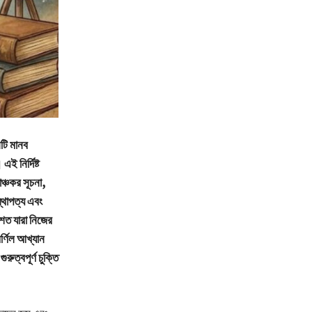
টি মানব
ই নির্দিষ্ট
াঞ্চকর সূচনা,
্থাপত্য এবং
শত যারা নিজের
র্ণিল আখ্যান
ুত্বপূর্ণ চুক্তি