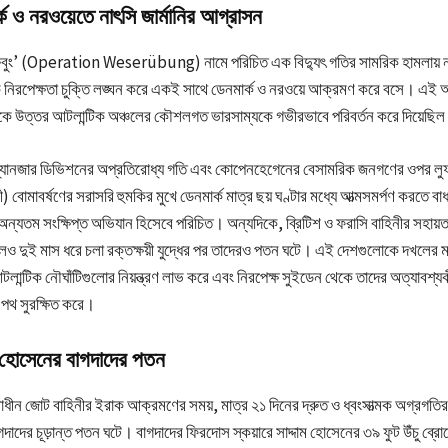
ক ও নরওয়েতে নাৎসি জার্মানির আগ্রাসন
বুং’ (Operation Weserübung) নামে পরিচিত এক বিদ্যুৎ গতির সামরিক হামলায় নাৎ
 নিরপেক্ষতা চুক্তি লঙ্ঘন করে একই সাথে ডেনমার্ক ও নরওয়ে আক্রমণ করে বসে। এই আগ
র দিকে উত্তর আটলান্টিক অঞ্চলের কৌশলগত ভারসাম্যকে গভীরভাবে পরিবর্তন করে দিয়েছি
ন প্যানজার ডিভিশনের অপ্রতিরোধ্য গতি এবং কোপেনহেগেনের বেসামরিক জনগণের ওপর লু
নী) বোমাবর্ষণের সরাসরি হুমকির মুখে ডেনমার্ক মাত্র ছয় ঘণ্টার মধ্যে আত্মসমর্পণ করতে বাধ্
্যতম সংক্ষিপ্ত অভিযান হিসেবে পরিচিত। অন্যদিকে, ব্রিটিশ ও ফরাসি বাহিনীর সহায়তায
েও দুই মাস ধরে চলা রক্তক্ষয়ী যুদ্ধের পর তাদেরও পতন ঘটে। এই দেশগুলোকে দখলের মাধ
 আটলান্টিক নৌঘাঁটিগুলোর নিয়ন্ত্রণ লাভ করে এবং নিরপেক্ষ সুইডেন থেকে তাদের অত্যাবশ্য
থ সুরক্ষিত করে।
ম হোসেনের বাগদাদের পতন
ৃত্বাধীন জোট বাহিনীর ইরাক আক্রমণের সময়, মাত্র ২১ দিনের দ্রুত ও ধ্বংসাত্মক অগ্রগত
াদের চূড়ান্ত পতন ঘটে। বাগদাদের ফিরদোস স্কয়ারে সাদ্দাম হোসেনের ৩৯ ফুট উঁচু ব্রোঞ্জে