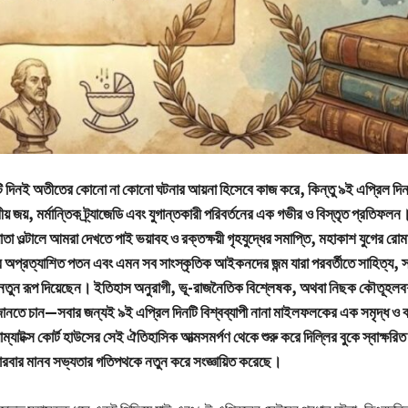
তিটি দিনই অতীতের কোনো না কোনো ঘটনার আয়না হিসেবে কাজ করে, কিন্তু ৯ই এপ্রিল দিন
় জয়, মর্মান্তিক ট্র্যাজেডি এবং যুগান্তকারী পরিবর্তনের এক গভীর ও বিস্তৃত প্রতিফলন। এ
তা ওল্টালে আমরা দেখতে পাই ভয়াবহ ও রক্তক্ষয়ী গৃহযুদ্ধের সমাপ্তি, মহাকাশ যুগের রোম
র অপ্রত্যাশিত পতন এবং এমন সব সাংস্কৃতিক আইকনদের জন্ম যারা পরবর্তীতে সাহিত্য, স
র্ণ নতুন রূপ দিয়েছেন। ইতিহাস অনুরাগী, ভূ-রাজনৈতিক বিশ্লেষক, অথবা নিছক কৌতূহলব
জানতে চান—সবার জন্যই ৯ই এপ্রিল দিনটি বিশ্বব্যাপী নানা মাইলফলকের এক সমৃদ্ধ ও ব
যাটক্স কোর্ট হাউসের সেই ঐতিহাসিক আত্মসমর্পণ থেকে শুরু করে দিল্লির বুকে স্বাক্ষরিত গুর
 বারবার মানব সভ্যতার গতিপথকে নতুন করে সংজ্ঞায়িত করেছে।