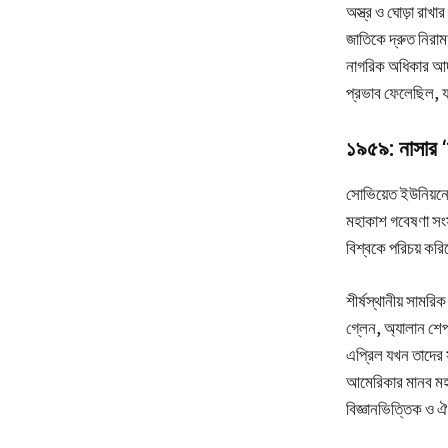
অস্ত্র ও ঘোড়া রাখা
জাতিকে দ্রুত নিরাম
নাগরিক অধিকার আদায
প্রভাব ফেলেছিল, য
১৯৫৯: নাসার ‘
সোভিয়েত ইউনিয়নের
মহাকাশ গবেষণা সংস্
বিশ্বকে পরিচয় করি
শীর্ষস্থানীয় সামর
গ্লেন, অ্যালান শেপ
এপ্রিল যখন তাদের স
আমেরিকার মানব মহা
বিজ্ঞানভিত্তিক ও 