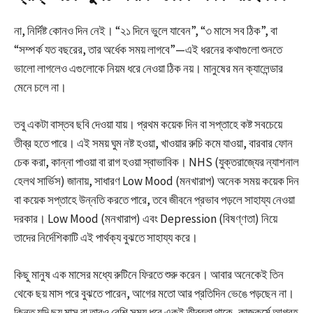
না, নির্দিষ্ট কোনও দিন নেই। “২১ দিনে ভুলে যাবেন”, “৩ মাসে সব ঠিক”, বা
“সম্পর্ক যত বছরের, তার অর্ধেক সময় লাগবে”—এই ধরনের কথাগুলো শুনতে
ভালো লাগলেও এগুলোকে নিয়ম ধরে নেওয়া ঠিক নয়। মানুষের মন ক্যালেন্ডার
মেনে চলে না।
তবু একটা বাস্তব ছবি দেওয়া যায়। প্রথম কয়েক দিন বা সপ্তাহে কষ্ট সবচেয়ে
তীব্র হতে পারে। এই সময় ঘুম নষ্ট হওয়া, খাওয়ার রুচি কমে যাওয়া, বারবার ফোন
চেক করা, কান্না পাওয়া বা রাগ হওয়া স্বাভাবিক। NHS (যুক্তরাজ্যের ন্যাশনাল
হেলথ সার্ভিস) জানায়, সাধারণ Low Mood (মনখারাপ) অনেক সময় কয়েক দিন
বা কয়েক সপ্তাহে উন্নতি করতে পারে, তবে জীবনে প্রভাব পড়লে সাহায্য নেওয়া
দরকার। Low Mood (মনখারাপ) এবং Depression (বিষণ্ণতা) নিয়ে
তাদের নির্দেশিকাটি এই পার্থক্য বুঝতে সাহায্য করে।
কিছু মানুষ এক মাসের মধ্যে রুটিনে ফিরতে শুরু করেন। আবার অনেকেই তিন
থেকে ছয় মাস পরে বুঝতে পারেন, আগের মতো আর প্রতিদিন ভেঙে পড়ছেন না।
কিন্তু যদি ছয় মাস বা তারও বেশি সময় ধরে একই তীব্রতা থাকে, কাজকর্মে আগ্রহ