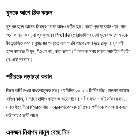
ঘুমকে আগে ঠিক করুন
ঘুম নষ্ট হলে আবেগ নিয়ন্ত্রণ করা আরও কঠিন হয়। রাতে পুরনো চ্যাট পড়া, গান
শুনে কান্না করা, বা প্রাক্তনের Profile (প্রোফাইল) দেখা ঘুমের আগে মনকে
উত্তেজিত করে। ঘুমানোর অন্তত এক ঘণ্টা আগে ফোন দূরে রাখুন। খুব কষ্ট
হলে কাগজে লিখুন, “এখন নয়, কাল ভাবব।” অনেক সময় মনকে সাময়িক বিরতি
দেওয়াই দরকার।
শরীরকে নড়াচড়া করান
জিমে ভর্তি হওয়া বাধ্যতামূলক নয়। প্রতিদিন ২০-৩০ মিনিট হাঁটা, হালকা ব্যায়াম,
বাড়ির কাজ, বা ছাদে হাঁটাও কাজে আসতে পারে। শরীর যখন একটু সক্রিয় হয়,
মনও ধীরে ধীরে স্থিরতা পায়। ব্রেকআপের সময় নিজের শরীরকে অবহেলা করলে
কষ্ট আরও ভারী লাগে।
একজন নিরাপদ মানুষ বেছে নিন