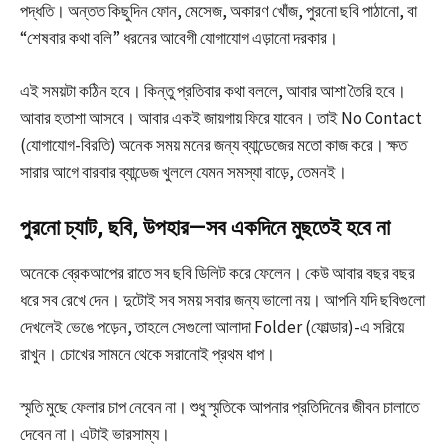
পদ্ধতি। অন্তত কিছুদিন ফোন, মেসেজ, অকারণ খোঁজ, পুরনো ছবি পাঠানো, বা
“শেষবার কথা বলি” ধরনের আবেগী যোগাযোগ এড়ানো দরকার।
এই সময়টা কঠিন হবে। কিন্তু প্রতিবার কথা বললে, আবার আশা তৈরি হবে।
আবার হতাশা আসবে। আবার একই জায়গায় ফিরে যাবেন। তাই No Contact
(যোগাযোগ-বিরতি) অনেক সময় মনের জন্য ব্যান্ডেজের মতো কাজ করে। ক্ষত
সারার আগে বারবার ব্যান্ডেজ খুললে যেমন সমস্যা বাড়ে, তেমনই।
পুরনো চ্যাট, ছবি, উপহার—সব একদিনে মুছতেই হবে না
অনেকে ব্রেকআপের রাতে সব ছবি ডিলিট করে ফেলেন। কেউ আবার বছর বছর
ধরে সব রেখে দেন। দুটোই সব সময় সবার জন্য ভালো নয়। আপনি যদি ছবিগুলো
দেখলেই ভেঙে পড়েন, তাহলে সেগুলো আলাদা Folder (ফোল্ডার)-এ সরিয়ে
রাখুন। চোখের সামনে থেকে সরানোই প্রথম ধাপ।
স্মৃতি মুছে ফেলার চাপ নেবেন না। শুধু স্মৃতিকে আপনার প্রতিদিনের জীবন চালাতে
দেবেন না। এটাই ভারসাম্য।