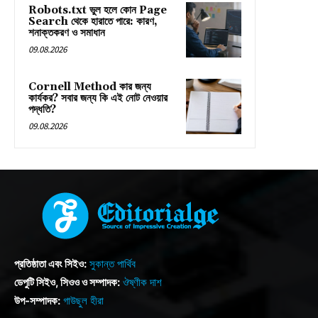
Robots.txt ভুল হলে কোন Page
Search থেকে হারাতে পারে: কারণ,
শনাক্তকরণ ও সমাধান
09.08.2026
Cornell Method কার জন্য
কার্যকর? সবার জন্য কি এই নোট নেওয়ার
পদ্ধতি?
09.08.2026
প্রতিষ্ঠাতা এবং সিইও:
সুকান্ত পার্থিব
ডেপুটি সিইও, সিওও ও সম্পাদক:
ঔষ্ণীক দাশ
উপ-সম্পাদক:
গাউছুল হীরা