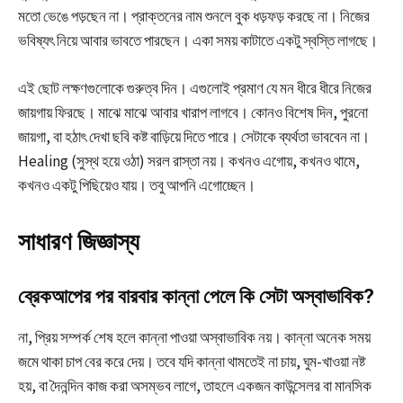
মতো ভেঙে পড়ছেন না। প্রাক্তনের নাম শুনলে বুক ধড়ফড় করছে না। নিজের
ভবিষ্যৎ নিয়ে আবার ভাবতে পারছেন। একা সময় কাটাতে একটু স্বস্তি লাগছে।
এই ছোট লক্ষণগুলোকে গুরুত্ব দিন। এগুলোই প্রমাণ যে মন ধীরে ধীরে নিজের
জায়গায় ফিরছে। মাঝে মাঝে আবার খারাপ লাগবে। কোনও বিশেষ দিন, পুরনো
জায়গা, বা হঠাৎ দেখা ছবি কষ্ট বাড়িয়ে দিতে পারে। সেটাকে ব্যর্থতা ভাববেন না।
Healing (সুস্থ হয়ে ওঠা) সরল রাস্তা নয়। কখনও এগোয়, কখনও থামে,
কখনও একটু পিছিয়েও যায়। তবু আপনি এগোচ্ছেন।
সাধারণ জিজ্ঞাস্য
ব্রেকআপের পর বারবার কান্না পেলে কি সেটা অস্বাভাবিক?
না, প্রিয় সম্পর্ক শেষ হলে কান্না পাওয়া অস্বাভাবিক নয়। কান্না অনেক সময়
জমে থাকা চাপ বের করে দেয়। তবে যদি কান্না থামতেই না চায়, ঘুম-খাওয়া নষ্ট
হয়, বা দৈনন্দিন কাজ করা অসম্ভব লাগে, তাহলে একজন কাউন্সেলর বা মানসিক