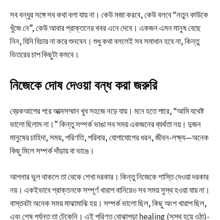
সব বন্ধুর সঙ্গে সব কথা বলা যায় না। কেউ মজা করবে, কেউ বলবে “নতুন কাউকে
খুঁজে নে”, কেউ আবার প্রাক্তনের খবর এনে দেবে। একজন এমন মানুষ বেছে
নিন, যিনি বিচার না করে শুনবেন। শুধু কথা বললেই সব সমাধান হবে না, কিন্তু
ভিতরের চাপ কিছুটা কমবে।
নিজেকে দোষ দেওয়া বন্ধ করা জরুরি
ব্রেকআপের পরে আত্মসম্মান খুব সহজে নড়ে যায়। মনে হতে পারে, “আমি যথেষ্ট
ভালো ছিলাম না।” কিন্তু সম্পর্ক ভাঙা সব সময় একজনের ব্যর্থতা নয়। দুজন
মানুষের চাহিদা, সময়, পরিণতি, পরিবার, যোগাযোগের ধরন, জীবন-লক্ষ্য—অনেক
কিছু মিলে সম্পর্ক দাঁড়ায় বা ভাঙে।
আপনার ভুল থাকলে তা থেকে শেখা দরকার। কিন্তু নিজেকে শাস্তি দেওয়া দরকার
নয়। একইভাবে প্রাক্তনকে সম্পূর্ণ খারাপ বানিয়েও সব সময় সুস্থ হওয়া যায় না।
বাস্তবটা অনেক সময় মাঝামাঝি হয়। সম্পর্ক ভালো ছিল, কিছু অংশ খারাপ ছিল,
এবং শেষ পর্যন্ত তা টেকেনি। এই পরিণত বোঝাপড়া healing (সুস্থ হয়ে ওঠা)-