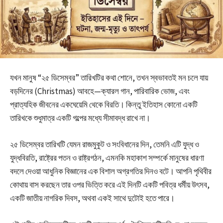
যখন মানুষ “২৫ ডিসেম্বর” তারিখটির কথা শোনে, তখন স্বভাবতই মন চলে যায়
বড়দিনের (Christmas) আবহে—ক্যারল গান, পারিবারিক ভোজ, এবং
প্রাত্যহিক জীবনের একঘেয়েমি থেকে বিরতি। কিন্তু ইতিহাস কোনো একটি
তারিখকে শুধুমাত্র একটি গল্পের মধ্যে সীমাবদ্ধ রাখে না।
২৫ ডিসেম্বর তারিখটি যেমন রাজমুকুট ও সংবিধানের দিন, তেমনি এটি যুদ্ধ ও
যুদ্ধবিরতি, রাষ্ট্রের পতন ও রাষ্ট্রগঠন, এমনকি মহাকাশ সম্পর্কে মানুষের ধারণা
বদলে দেওয়া আধুনিক বিজ্ঞানের এক বিশাল অগ্রগতির দিনও বটে। আপনি পৃথিবীর
কোথায় বাস করছেন তার ওপর ভিত্তি করে এই দিনটি একটি পবিত্র ধর্মীয় উৎসব,
একটি জাতীয় নাগরিক দিবস, অথবা একই সাথে দুটোই হতে পারে।