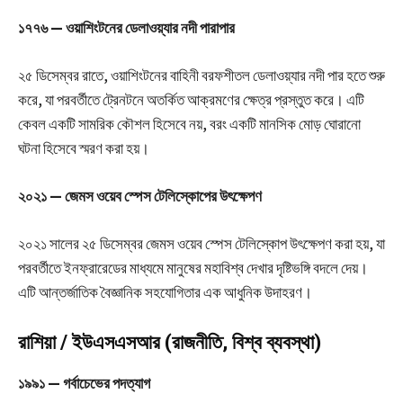
১৭৭৬ — ওয়াশিংটনের ডেলাওয়্যার নদী পারাপার
২৫ ডিসেম্বর রাতে, ওয়াশিংটনের বাহিনী বরফশীতল ডেলাওয়্যার নদী পার হতে শুরু
করে, যা পরবর্তীতে ট্রেনটনে অতর্কিত আক্রমণের ক্ষেত্র প্রস্তুত করে। এটি
কেবল একটি সামরিক কৌশল হিসেবে নয়, বরং একটি মানসিক মোড় ঘোরানো
ঘটনা হিসেবে স্মরণ করা হয়।
২০২১ — জেমস ওয়েব স্পেস টেলিস্কোপের উৎক্ষেপণ
২০২১ সালের ২৫ ডিসেম্বর জেমস ওয়েব স্পেস টেলিস্কোপ উৎক্ষেপণ করা হয়, যা
পরবর্তীতে ইনফ্রারেডের মাধ্যমে মানুষের মহাবিশ্ব দেখার দৃষ্টিভঙ্গি বদলে দেয়।
এটি আন্তর্জাতিক বৈজ্ঞানিক সহযোগিতার এক আধুনিক উদাহরণ।
রাশিয়া / ইউএসএসআর (রাজনীতি, বিশ্ব ব্যবস্থা)
১৯৯১ — গর্বাচেভের পদত্যাগ