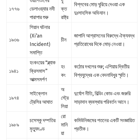
ওয়াশিংটনের
যু
বিপ্লবের মোড় ঘুরিয়ে দেওয়া এক
১৭৭৬
ডেলাওয়্যার নদী
ক্ত
দুঃসাহসিক অভিযান।
পারাপার শুরু
রাষ্ট্র
শিয়ান ঘটনার
(Xi’an
জাপানি আগ্রাসনের বিরুদ্ধে ঐক্যবদ্ধ
১৯৩৬
চীন
Incident)
প্রতিরোধের দিকে মোড় নেওয়া।
সমাপ্তি
হংকংয়ের “ব্ল্যাক
হং
কঠোর দখলের শুরু; এশিয়ায় দ্বিতীয়
১৯৪১
ক্রিসমাস”
কং
বিশ্বযুদ্ধের এক বেদনাবিধুর স্মৃতি।
আত্মসমর্পণ
অ
সাইক্লোন
দুর্যোগ নীতি, বিল্ডিং কোড এবং জরুরি
১৯৭৪
স্ট্রে
ট্রেসির আঘাত
সাড়াদান ব্যবস্থায় পরিবর্তন আনে।
লিয়া
রো
চসেস্কু দম্পতির
কমিউনিজমের পতনের একটি সংজ্ঞায়িত
১৯৮৯
মানি
মৃত্যুদণ্ড
প্রতীক।
য়া