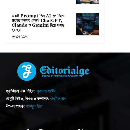
একই Prompt তিন AI-তে দিলে
উত্তর বদলায় কেন? ChatGPT,
Claude ও Gemini দিয়ে সহজ
ব্যাখ্যা
08.08.2026
প্রতিষ্ঠাতা এবং সিইও:
সুকান্ত পার্থিব
ডেপুটি সিইও, সিওও ও সম্পাদক:
ঔষ্ণীক দাশ
উপ-সম্পাদক:
গাউছুল হীরা