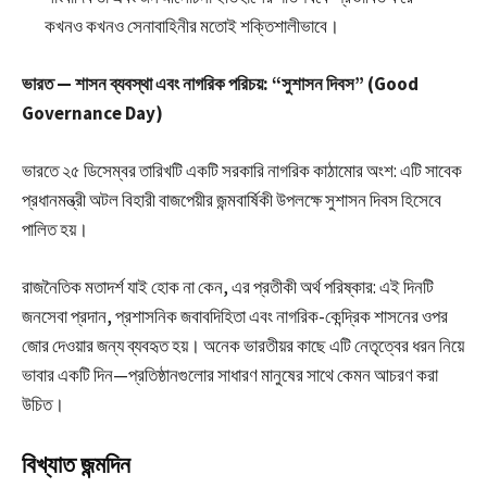
কখনও কখনও সেনাবাহিনীর মতোই শক্তিশালীভাবে।
ভারত — শাসন ব্যবস্থা এবং নাগরিক পরিচয়: “সুশাসন দিবস” (Good
Governance Day)
ভারতে ২৫ ডিসেম্বর তারিখটি একটি সরকারি নাগরিক কাঠামোর অংশ: এটি সাবেক
প্রধানমন্ত্রী অটল বিহারী বাজপেয়ীর জন্মবার্ষিকী উপলক্ষে সুশাসন দিবস হিসেবে
পালিত হয়।
রাজনৈতিক মতাদর্শ যাই হোক না কেন, এর প্রতীকী অর্থ পরিষ্কার: এই দিনটি
জনসেবা প্রদান, প্রশাসনিক জবাবদিহিতা এবং নাগরিক-কেন্দ্রিক শাসনের ওপর
জোর দেওয়ার জন্য ব্যবহৃত হয়। অনেক ভারতীয়র কাছে এটি নেতৃত্বের ধরন নিয়ে
ভাবার একটি দিন—প্রতিষ্ঠানগুলোর সাধারণ মানুষের সাথে কেমন আচরণ করা
উচিত।
বিখ্যাত জন্মদিন