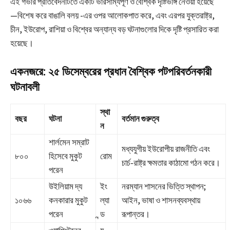
এই গভীর প্রতিবেদনটিতে একটি ভারসাম্যপূর্ণ ও বৈশ্বিক দৃষ্টিভঙ্গি নেওয়া হয়েছে
—বিশেষ করে বাঙালি বলয় -এর ওপর আলোকপাত করে, এবং এরপর যুক্তরাষ্ট্র,
চীন, ইউরোপ, রাশিয়া ও বিশ্বের অন্যান্য বড় ঘটনাগুলোর দিকে দৃষ্টি প্রসারিত করা
হয়েছে।
একনজরে: ২৫ ডিসেম্বরের প্রধান বৈশ্বিক পটপরিবর্তনকারী
ঘটনাবলী
স্থা
বছর
ঘটনা
বর্তমান গুরুত্ব
ন
শার্লমেন সম্রাট
মধ্যযুগীয় ইউরোপীয় রাজনীতি এবং
৮০০
হিসেবে মুকুট
রোম
চার্চ-রাষ্ট্র ক্ষমতার কাঠামো গঠন করে।
পরেন
উইলিয়াম দ্য
ইং
নরম্যান শাসনের ভিত্তি স্থাপন;
১০৬৬
কনকারার মুকুট
ল্যা
আইন, ভাষা ও শাসনব্যবস্থায়
পরেন
ন্ড
রূপান্তর।