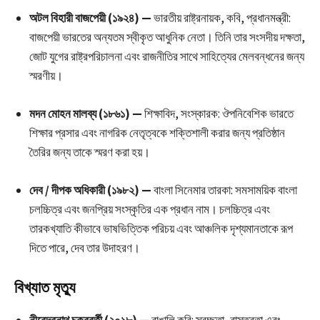
অটল বিহারী বাজপেয়ী (১৯২৪) —
ভারতীয় রাষ্ট্রনায়ক, কবি, প্রধানমন্ত্রী:
বাজপেয়ী ভারতের অন্যতম স্বীকৃত আধুনিক নেতা। তিনি তার সংসদীয় দক্ষতা,
জোট যুগের রাষ্ট্রপরিচালনা এবং রাজনীতির সাথে সাহিত্যের মেলবন্ধনের জন্য
স্মরণীয়।
মদন মোহন মালব্য (১৮৬১) —
শিক্ষাবিদ, সংস্কারক: ঔপনিবেশিক ভারতে
শিক্ষার প্রসার এবং নাগরিক নেতৃত্বকে শক্তিশালী করার জন্য প্রতিষ্ঠান
তৈরির জন্য তাকে স্মরণ করা হয়।
দেব / দীপক অধিকারী (১৯৮২) —
বাংলা সিনেমার তারকা: সমসাময়িক বাংলা
চলচ্চিত্র এবং জনপ্রিয় সংস্কৃতির এক প্রধান নাম। চলচ্চিত্র এবং
তারকখ্যাতি কীভাবে ভাষভিত্তিক পরিচয় এবং আঞ্চলিক দৃশ্যমানতাকে রূপ
দিতে পারে, দেব তার উদাহরণ।
বিখ্যাত মৃত্যু
নীরেন্দ্রনাথ চক্রবর্তী (২০১৮) —
বাঙালি কবি: স্বচ্ছতা, বাস্তবতা এবং