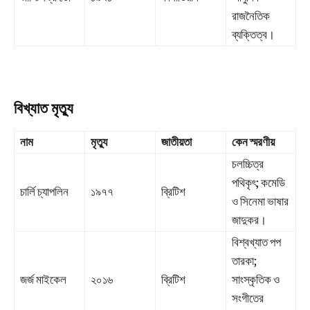
রাজনৈতিক
ব্যক্তিত্ব।
বিখ্যাত মৃত্যু
নাম
মৃত্যু
জাতীয়তা
কেন স্মরণীয়
চলচ্চিত্র
পথিকৃৎ; কমেডি
চার্লি চ্যাপলিন
১৯৭৭
ব্রিটিশ
ও সিনেমা ভাষার
জাদুকর।
বিশ্বখ্যাত পপ
তারকা;
জর্জ মাইকেল
২০১৬
ব্রিটিশ
সাংস্কৃতিক ও
সংগীতের