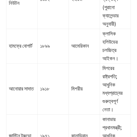
নিউটন
(পুরানো
ক্যালেন্ডার
অনুযায়ী)
ক্লাসিক
হলিউডের
হামফ্রে বোগার্ট
১৮৯৯
আমেরিকান
চলচ্চিত্র
আইকন।
মিশরের
রাষ্ট্রপতি;
আধুনিক
আনোয়ার সাদাত
১৯১৮
মিশরীয়
মধ্যপ্রাচ্যের
গুরুত্বপূর্ণ
নেতা।
কানাডার
প্রধানমন্ত্রী;
জাস্টিন ট্রুডো
১৯৭১
কানাডিয়ান
আধুনিক