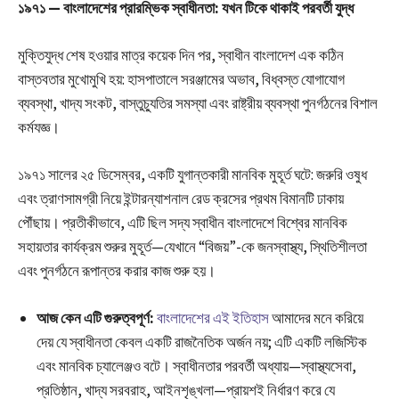
১৯৭১ — বাংলাদেশের প্রারম্ভিক স্বাধীনতা: যখন টিকে থাকাই পরবর্তী যুদ্ধ
মুক্তিযুদ্ধ শেষ হওয়ার মাত্র কয়েক দিন পর, স্বাধীন বাংলাদেশ এক কঠিন
বাস্তবতার মুখোমুখি হয়: হাসপাতালে সরঞ্জামের অভাব, বিধ্বস্ত যোগাযোগ
ব্যবস্থা, খাদ্য সংকট, বাস্তুচ্যুতির সমস্যা এবং রাষ্ট্রীয় ব্যবস্থা পুনর্গঠনের বিশাল
কর্মযজ্ঞ।
১৯৭১ সালের ২৫ ডিসেম্বর, একটি যুগান্তকারী মানবিক মুহূর্ত ঘটে: জরুরি ওষুধ
এবং ত্রাণসামগ্রী নিয়ে ইন্টারন্যাশনাল রেড ক্রসের প্রথম বিমানটি ঢাকায়
পৌঁছায়। প্রতীকীভাবে, এটি ছিল সদ্য স্বাধীন বাংলাদেশে বিশ্বের মানবিক
সহায়তার কার্যক্রম শুরুর মুহূর্ত—যেখানে “বিজয়”-কে জনস্বাস্থ্য, স্থিতিশীলতা
এবং পুনর্গঠনে রূপান্তর করার কাজ শুরু হয়।
আজ কেন এটি গুরুত্বপূর্ণ:
বাংলাদেশের এই ইতিহাস
আমাদের মনে করিয়ে
দেয় যে স্বাধীনতা কেবল একটি রাজনৈতিক অর্জন নয়; এটি একটি লজিস্টিক
এবং মানবিক চ্যালেঞ্জও বটে। স্বাধীনতার পরবর্তী অধ্যায়—স্বাস্থ্যসেবা,
প্রতিষ্ঠান, খাদ্য সরবরাহ, আইনশৃঙ্খলা—প্রায়শই নির্ধারণ করে যে