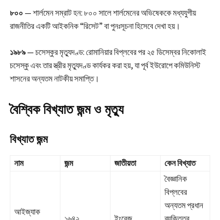
৮০০
— শার্লমেন সম্রাট হন: ৮০০ সালে শার্লমেনের অভিষেককে মধ্যযুগীয়
রাজনীতির একটি আইকনিক “রিসেট” বা পুনঃসূচনা হিসেবে দেখা হয়।
১৯৮৯
— চসেস্কুর মৃত্যুদণ্ড: রোমানিয়ার বিপ্লবের পর ২৫ ডিসেম্বর নিকোলাই
চসেস্কু এবং তার স্ত্রীর মৃত্যুদণ্ড কার্যকর করা হয়, যা পূর্ব ইউরোপে কমিউনিস্ট
শাসনের অন্যতম নাটকীয় সমাপ্তি।
বৈশ্বিক বিখ্যাত জন্ম ও মৃত্যু
বিখ্যাত জন্ম
নাম
জন্ম
জাতীয়তা
কেন বিখ্যাত
বৈজ্ঞানিক
বিপ্লবের
অন্যতম প্রধান
আইজ্যাক
১৬৪২
ইংরেজ
ব্যক্তিত্ব