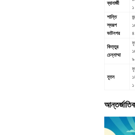
ব্যানার্জী
১
শান্তি
জন
স্বরূপ
১
ভাটনগর
৪
মৃ
কিত্তুর
১
চেন্নাম্মা
৯
মৃ
নূতন
১
১
আন্তর্জাতিক