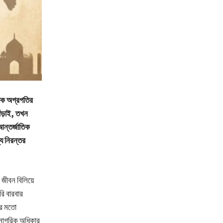
্তিক অগ্রগতির
াঁড়াই, তখন
আন্তর্জাতিক
্য নিরন্তর
জীবন বিলিয়ে
রি বারবার
ের মতো
 নাগরিক অধিকার