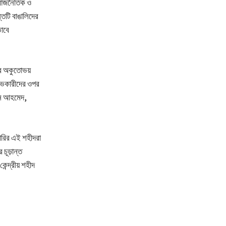
র রাজনৈতিক ও
ন্তটি বাঙালিদের
ভাবে
়ের অকুতোভয়
্ষোভকারীদের ওপর
দিন আহমেদ,
়ারির এই শহীদরা
চূড়ান্ত
ন্দ্রীয় শহীদ