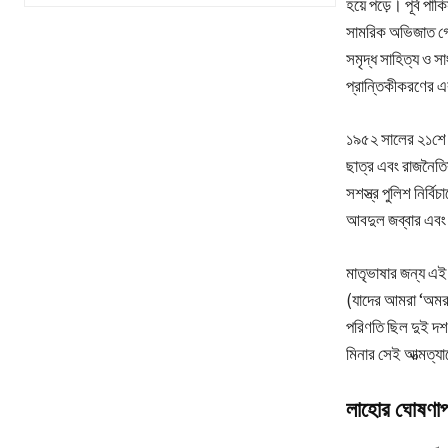
হয়ে পড়ে। পূর্ব পা
সামরিক অভিজাত গোষ্ঠ
সমৃদ্ধ সাহিত্য ও স
প্রান্তিকীকরণের এক
১৯৫২ সালের ২১শে ফে
ছাত্র এবং রাজনৈতিক 
সশস্ত্র পুলিশ নির্
আবদুল জব্বার এব
মাতৃভাষার জন্য এই 
(যাদের আমরা ‘অমর 
পরিণতি ছিল দুই দশক
মিনার সেই আত্মত্যাগ
লাহোর ঘোষণা