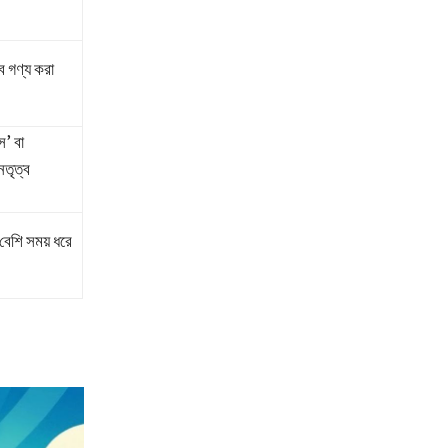
ে গণ্য করা
স’ বা
েতৃত্ব
 বেশি সময় ধরে