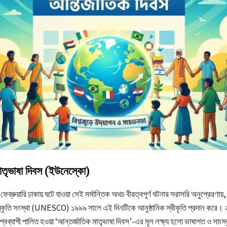
াতৃভাষা দিবস (ইউনেস্কো)
ব্রুয়ারি ঢাকায় ঘটে যাওয়া সেই মর্মান্তিক অথচ বীরত্বপূর্ণ ঘটনার সরাসরি অনুপ্রেরণায়
 সংস্কৃতি সংস্থা (UNESCO) ১৯৯৯ সালে এই দিনটিকে আনুষ্ঠানিক স্বীকৃতি প্রদান করে
্বব্যাপী পালিত হওয়া ‘আন্তর্জাতিক মাতৃভাষা দিবস’-এর মূল লক্ষ্য হলো ভাষাগত ও সাংস্কৃ