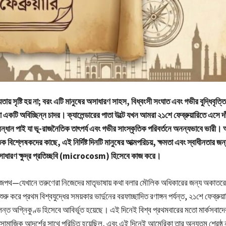
ায় সৃষ্টি হয় না; বরং এটি মানুষের অসাধারণ সাহস, বিধ্বংসী সংঘাত এবং গভীর বুদ্ধিবৃত
োনা একটি অবিচ্ছিন্ন চাদর। ক্যালেন্ডারের পাতা উল্টে যখন আমরা ২১শে ফেব্রুয়ারিতে এসে দ
্ধান পাই যা ভূ-রাজনৈতিক তাৎপর্য এবং গভীর সাংস্কৃতিক পরিবর্তনে অনন্যভাবে ভারী। 
 বিশ্লেষকদের কাছে, এই নির্দিষ্ট দিনটি মানুষের আত্মপরিচয়, ক্ষমতা এবং স্বাধীনতার জন
সাধারণ ক্ষুদ্র প্রতিচ্ছবি (microcosm) হিসেবে কাজ করে।
াজপথ—যেখানে তরুণেরা নিজেদের মাতৃভাষায় কথা বলার মৌলিক অধিকারের জন্য অকাতরে 
ু করে প্রথম বিশ্বযুদ্ধের সময়কার ভার্দুনের বরফাচ্ছাদিত রণাঙ্গন পর্যন্ত, ২১শে ফেব্রুয়া
লন্ত অগ্নিকুণ্ড হিসেবে আবির্ভূত হয়েছে। এই দিনেই বিশ্ব প্রথমবারের মতো মার্কসবাদ
সামাজিক আদর্শের সাথে পরিচিত হয়েছিল, এবং এই দিনেই আমেরিকা তার অন্যতম শ্রেষ্ঠ