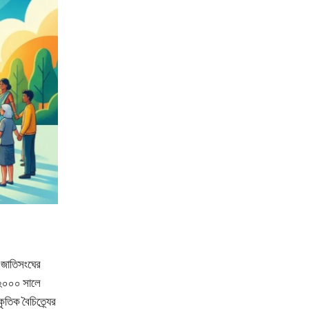
, জাতিসংঘের
। ২০০০ সালে
তিক বৈচিত্র্যের