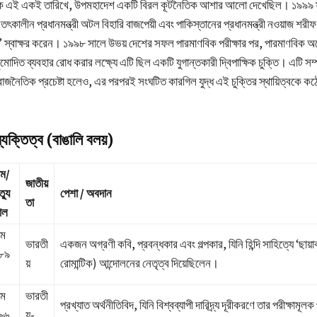
িক এই একই তারিখে, উপমহাদেশ একটি বিরল কূটনৈতিক আশার আলো দেখেছিল। ১৯৯৯ 
র তৎকালীন প্রধানমন্ত্রী অটল বিহারি বাজপেয়ী এবং পাকিস্তানের প্রধানমন্ত্রী নওয়াজ শর
 স্বাক্ষর করেন। ১৯৯৮ সালে উভয় দেশের সফল পারমাণবিক পরীক্ষার পর, পারমাণবিক অস্
মোদিত ব্যবহার রোধ করার লক্ষ্যে এটি ছিল একটি যুগান্তকারী দ্বিপাক্ষিক চুক্তি। এটি সম্
াজনৈতিক প্রচেষ্টা হলেও, এর পরপরই সংঘটিত কারগিল যুদ্ধ এই চুক্তির স্থায়িত্বকে কঠো
যক্তিত্ব (বাঙালি বলয়)
্ম/
জাতীয়
ত্যু
পেশা / অবদান
তা
াল
্ম
ভারতী
একজন অগ্রণী কবি, প্রবন্ধকার এবং গল্পকার, যিনি হিন্দি সাহিত্যে ‘ছায়া
৮৯
য়
রোমান্টিক) আন্দোলনের নেতৃত্ব দিয়েছিলেন।
্ম
ভারতী
প্রখ্যাত অর্থনীতিবিদ, যিনি বিশ্বব্যাপী দারিদ্র্য দূরীকরণে তার পরীক্ষামূল
৯৬
য়-