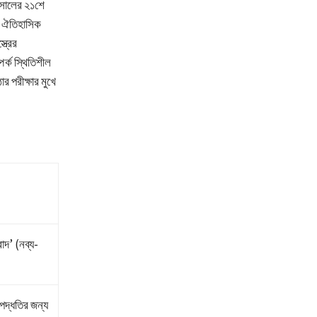
সালের ২১শে
ীফ ঐতিহাসিক
ত্রের
পর্ক স্থিতিশীল
র পরীক্ষার মুখে
বাদ’ (নব্য-
ক পদ্ধতির জন্য