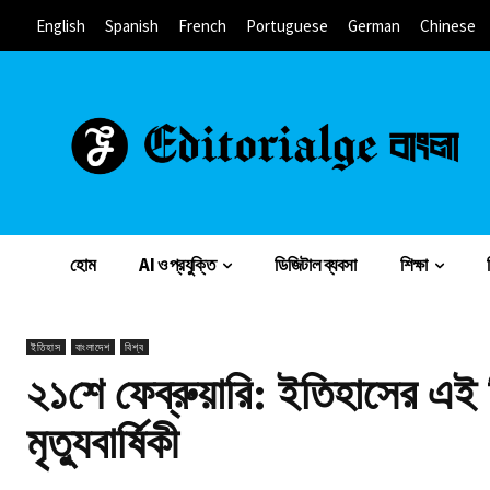
English
Spanish
French
Portuguese
German
Chinese
হোম
AI ও প্রযুক্তি
ডিজিটাল ব্যবসা
শিক্ষা
ইতিহাস
বাংলাদেশ
বিশ্ব
২১শে ফেব্রুয়ারি: ইতিহাসের এই 
মৃত্যুবার্ষিকী