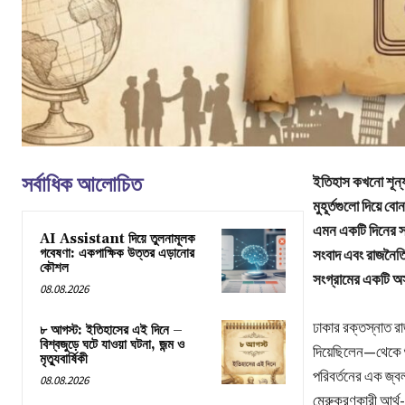
সর্বাধিক আলোচিত
ইতিহাস কখনো শূন্যত
মুহূর্তগুলো দিয়ে ব
এমন একটি দিনের সন
AI Assistant দিয়ে তুলনামূলক
গবেষণা: একপাক্ষিক উত্তর এড়ানোর
সংবাদ এবং রাজনৈতিক
কৌশল
সংগ্রামের একটি অ
08.08.2026
ঢাকার রক্তস্নাত র
৮ আগস্ট: ইতিহাসের এই দিনে –
বিশ্বজুড়ে ঘটে যাওয়া ঘটনা, জন্ম ও
দিয়েছিলেন—থেকে শুর
মৃত্যুবার্ষিকী
পরিবর্তনের এক জ্ব
08.08.2026
মেরুকরণকারী আর্থ-