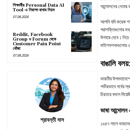
শিক্ষার্থীর Personal Data AI
আন্দোলনের নেতার হ
Tool-এ নিরাপদ রাখার নিয়ম
07.08.2026
আপনি যদি কয়েক শতা
পরাশক্তিগুলোর মধ
Reddit, Facebook
উপহার দেবে। নিচে 
Group ও Forum থেকে
Customer Pain Point
মাইলফলকগুলোর একট
খোঁজা
07.08.2026
বাঙালি বলয
ভারতীয় উপমহাদেশে
গভীরভাবে গর্বের স
চিরতরে বদলে দিয়ে
ভাষা আন্দোলন
শ্রাবন্তী দাস
১৯৪৭ সালে ভারতভাগ