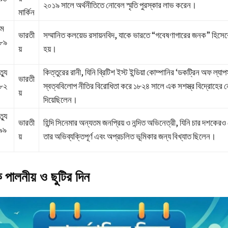
২০১৯ সালে অর্থনীতিতে নোবেল স্মৃতি পুরস্কার লাভ করেন।
মার্কিন
্ম
ভারতী
সম্মানিত কলয়েড রসায়নবিদ, যাকে ভারতে “গবেষণাগারের জনক” হিসেব
৮৯
য়
হয়।
ত্যু
কিত্তুরের রানী, যিনি ব্রিটিশ ইস্ট ইন্ডিয়া কোম্পানির ‘ডকট্রিন অফ ল্যাপ
ভারতী
৮২
স্বত্ববিলোপ নীতির বিরোধিতা করে ১৮২৪ সালে এক সশস্ত্র বিদ্রোহের ন
য়
দিয়েছিলেন।
ত্যু
ভারতী
হিন্দি সিনেমার অন্যতম জনপ্রিয় ও নন্দিত অভিনেত্রী, যিনি চার দশকেরও
৯৯
য়
তার অভিব্যক্তিপূর্ণ এবং অপ্রচলিত ভূমিকার জন্য বিখ্যাত ছিলেন।
 পালনীয় ও ছুটির দিন