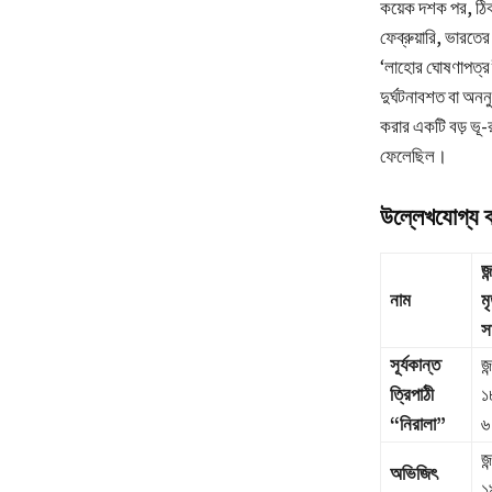
কয়েক দশক পর, ঠ
ফেব্রুয়ারি, ভারতে
‘লাহোর ঘোষণাপত্র’
দুর্ঘটনাবশত বা অননু
করার একটি বড় ভূ-র
ফেলেছিল।
উল্লেখযোগ্য ব্
জন
নাম
মৃ
স
সূর্যকান্ত
জন
ত্রিপাঠী
১
“নিরালা”
৬
জন
অভিজিৎ
১