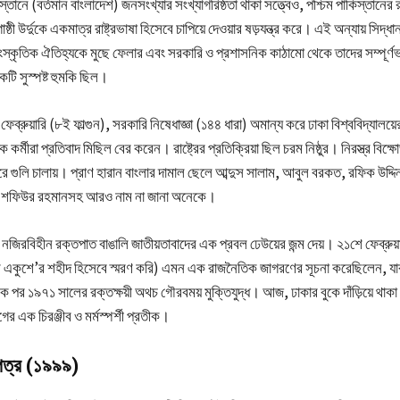
কিস্তানে (বর্তমান বাংলাদেশ) জনসংখ্যার সংখ্যাগরিষ্ঠতা থাকা সত্ত্বেও, পশ্চিম পাকিস্তানে
ী উর্দুকে একমাত্র রাষ্ট্রভাষা হিসেবে চাপিয়ে দেওয়ার ষড়যন্ত্র করে। এই অন্যায় সিদ্ধা
াংস্কৃতিক ঐতিহ্যকে মুছে ফেলার এবং সরকারি ও প্রশাসনিক কাঠামো থেকে তাদের সম্পূর্ণ
টি সুস্পষ্ট হুমকি ছিল।
ব্রুয়ারি (৮ই ফাল্গুন), সরকারি নিষেধাজ্ঞা (১৪৪ ধারা) অমান্য করে ঢাকা বিশ্ববিদ্যালয
কর্মীরা প্রতিবাদ মিছিল বের করেন। রাষ্ট্রের প্রতিক্রিয়া ছিল চরম নিষ্ঠুর। নিরস্ত্র বিক
বিচারে গুলি চালায়। প্রাণ হারান বাংলার দামাল ছেলে আব্দুস সালাম, আবুল বরকত, রফিক উদ্
ং শফিউর রহমানসহ আরও নাম না জানা অনেকে।
নজিরবিহীন রক্তপাত বাঙালি জাতীয়তাবাদের এক প্রবল ঢেউয়ের জন্ম দেয়। ২১শে ফেব্রুয
একুশে’র শহীদ হিসেবে স্মরণ করি) এমন এক রাজনৈতিক জাগরণের সূচনা করেছিলেন, যার 
 পর ১৯৭১ সালের রক্তক্ষয়ী অথচ গৌরবময় মুক্তিযুদ্ধ। আজ, ঢাকার বুকে দাঁড়িয়ে থাকা কে
ের এক চিরঞ্জীব ও মর্মস্পর্শী প্রতীক।
পত্র (১৯৯৯)