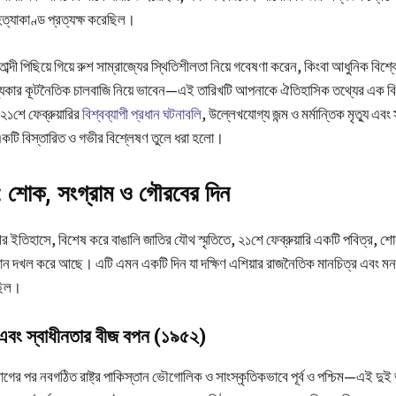
ত্যাকাণ্ড প্রত্যক্ষ করেছিল।
ব্দী পিছিয়ে গিয়ে রুশ সাম্রাজ্যের স্থিতিশীলতা নিয়ে গবেষণা করেন, কিংবা আধুনিক বিশ্ব
্যকার কূটনৈতিক চালবাজি নিয়ে ভাবেন—এই তারিখটি আপনাকে ঐতিহাসিক তথ্যের এক বি
২১শে ফেব্রুয়ারির
বিশ্বব্যাপী প্রধান ঘটনাবলি
, উল্লেখযোগ্য জন্ম ও মর্মান্তিক মৃত্যু এবং
ি বিস্তারিত ও গভীর বিশ্লেষণ তুলে ধরা হলো।
়: শোক, সংগ্রাম ও গৌরবের দিন
র ইতিহাসে, বিশেষ করে বাঙালি জাতির যৌথ স্মৃতিতে, ২১শে ফেব্রুয়ারি একটি পবিত্র, 
্থান দখল করে আছে। এটি এমন একটি দিন যা দক্ষিণ এশিয়ার রাজনৈতিক মানচিত্র এবং মনস
ছিল।
 এবং স্বাধীনতার বীজ বপন (১৯৫২)
ের পর নবগঠিত রাষ্ট্র পাকিস্তান ভৌগোলিক ও সাংস্কৃতিকভাবে পূর্ব ও পশ্চিম—এই দুই