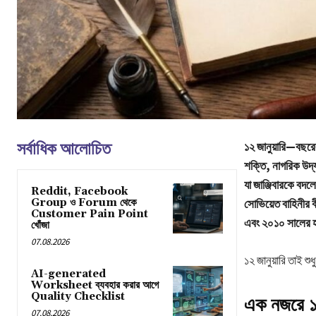
সর্বাধিক আলোচিত
১২ জানুয়ারি—বছরের
শক্তি, নাগরিক উদ্য
যা জাঞ্জিবারকে বদ
Reddit, Facebook
Group ও Forum থেকে
সোভিয়েত বাহিনীর 
Customer Pain Point
এবং ২০১০ সালের হ
খোঁজা
07.08.2026
১২ জানুয়ারি তাই 
AI-generated
Worksheet ব্যবহার করার আগে
Quality Checklist
এক নজরে ১২
07.08.2026