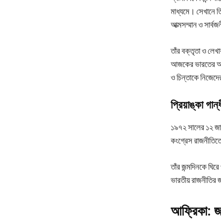
মাধ্যমে। সেখানে তি
আত্মসম্মান ও সার্
তাঁর বক্তৃতা ও লেখ
আজকের ভারতের অনেক 
ও চিন্তাকে নিজেদের
প্রিয়াঙ্কা গা
১৯৭২ সালের ১২ জানু
কংগ্রেস রাজনীতিত
তাঁর জন্মদিনকে ঘির
ভারতীয় রাজনীতির
আফ্রিকা: জাঞ