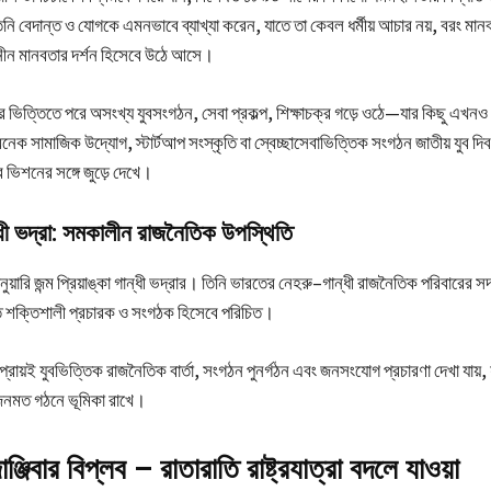
নি বেদান্ত ও যোগকে এমনভাবে ব্যাখ্যা করেন, যাতে তা কেবল ধর্মীয় আচার নয়, বরং মানব
বজনীন মানবতার দর্শন হিসেবে উঠে আসে।
ার ভিত্তিতে পরে অসংখ্য যুবসংগঠন, সেবা প্রকল্প, শিক্ষাচক্র গড়ে ওঠে—যার কিছু এখনও
সামাজিক উদ্যোগ, স্টার্টআপ সংস্কৃতি বা স্বেচ্ছাসেবাভিত্তিক সংগঠন জাতীয় যুব দিবস
 ভিশনের সঙ্গে জুড়ে দেখে।
ন্ধী ভদ্রা: সমকালীন রাজনৈতিক উপস্থিতি
য়ারি জন্ম প্রিয়াঙ্কা গান্ধী ভদ্রার। তিনি ভারতের নেহরু–গান্ধী রাজনৈতিক পরিবারের স
ে শক্তিশালী প্রচারক ও সংগঠক হিসেবে পরিচিত।
ে প্রায়ই যুবভিত্তিক রাজনৈতিক বার্তা, সংগঠন পুনর্গঠন এবং জনসংযোগ প্রচারণা দেখা যায়
 জনমত গঠনে ভূমিকা রাখে।
্জিবার বিপ্লব – রাতারাতি রাষ্ট্রযাত্রা বদলে যাওয়া