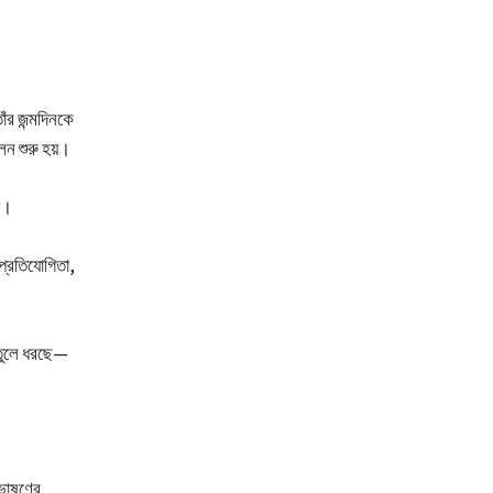
াঁর জন্মদিনকে
ন শুরু হয়।
ণা।
 প্রতিযোগিতা,
 তুলে ধরছে—
 ভাষণের