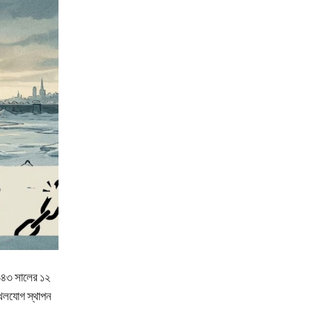
১৯৪৩ সালের ১২
স্থলযোগ স্থাপন