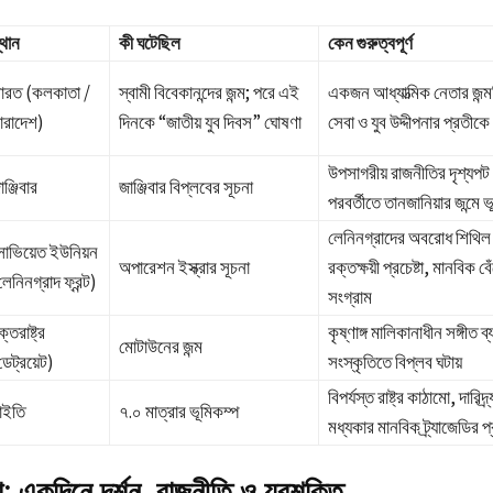
্থান
কী ঘটেছিল
কেন গুরুত্বপূর্ণ
ারত (কলকাতা /
স্বামী বিবেকানন্দের জন্ম; পরে এই
একজন আধ্যাত্মিক নেতার জন্ম
ারাদেশ)
দিনকে “জাতীয় যুব দিবস” ঘোষণা
সেবা ও যুব উদ্দীপনার প্রতীক
উপসাগরীয় রাজনীতির দৃশ্যপট পা
াঞ্জিবার
জাঞ্জিবার বিপ্লবের সূচনা
পরবর্তীতে তানজানিয়ার জন্মে ভ
লেনিনগ্রাদের অবরোধ শিথি
োভিয়েত ইউনিয়ন
অপারেশন ইস্ক্রার সূচনা
রক্তক্ষয়ী প্রচেষ্টা, মানবিক ব
লেনিনগ্রাদ ফ্রন্ট)
সংগ্রাম
ক্তরাষ্ট্র
কৃষ্ণাঙ্গ মালিকানাধীন সঙ্গীত ব
মোটাউনের জন্ম
ডেট্রয়েট)
সংস্কৃতিতে বিপ্লব ঘটায়
বিপর্যস্ত রাষ্ট্র কাঠামো, দারিদ্
াইতি
৭.০ মাত্রার ভূমিকম্প
মধ্যকার মানবিক ট্র্যাজেডির প
়া: একদিনে দর্শন, রাজনীতি ও যুবশক্তি