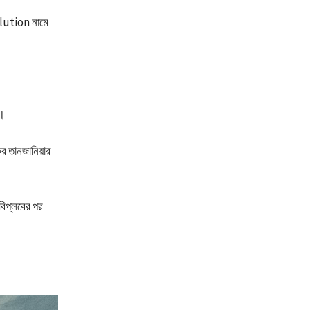
volution নামে
়।
ের তানজানিয়ার
বিপ্লবের পর