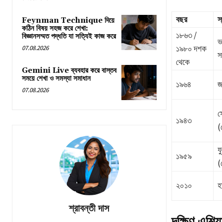
বছর
স
Feynman Technique দিয়ে
কঠিন বিষয় সহজ করে শেখা:
১৮৬৩ /
বিজ্ঞানসম্মত পদ্ধতি যা সত্যিই কাজ করে
ভ
১৯৮০ দশক
07.08.2026
স
থেকে
Gemini Live ব্যবহার করে বাস্তব
সময়ে শেখা ও সমস্যা সমাধান
১৯৬৪
জ
07.08.2026
স
১৯৪৩
(
যু
১৯৫৯
(
২০১০
হ
শ্রাবন্তী দাস
দক্ষিণ এশিয