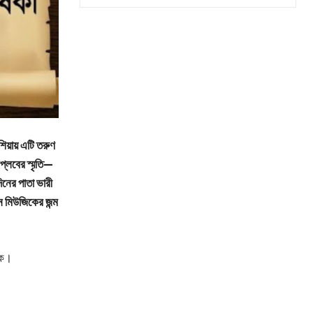
িয়ায় এটি তরুণ
প্লবের স্মৃতি—
িনের পাতা ভারী
ন মিউজিকের জন্ম
িক।