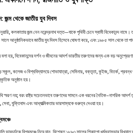
্দ: জন্ম থেকে জাতীয় যুব দিবস
়ারি, কলকাতায় জন্ম নেন নরেন্দ্রনাথ দত্ত—যাকে পৃথিবী চেনে স্বামী বিবেকানন্দ নামে। ত
ালে আনুষ্ঠানিকভাবে জাতীয় যুব দিবস হিসেবে ঘোষণা করে, এবং ১৯৮৫ সাল থেকে তা পাল
য় বলা হয়, বিবেকানন্দের দর্শন ও জীবনের আদর্শ ভারতীয় তরুণদের জন্য এক বড় অনুপ্রের
ড়ে স্কুল, কলেজ ও বিশ্ববিদ্যালয়ে শোভাযাত্রা, সেমিনার, বক্তৃতা, কুইজ, বিতর্ক, প্রবন্ধ
কৃতিক অনুষ্ঠান হয়।
তিথি স্মরণ নয়; বরং রাষ্ট্র সচেতনভাবে তরুণদের সামনে এক ধরনের নৈতিক–নাগরিক আদর্শ
, সেবা, যুক্তিবাদ এবং আধ্যাত্মিকতার ভারসাম্যকে গুরুত্ব দেওয়া হয়।
বমঞ্চে
বাঙালি ভাবচর্চাকে বিশ্বমঞ্চে নিয়ে যান, বিশেষত ১৮৯৩ সালের শিকাগো ধর্মমহাসভার বিখ্যাত