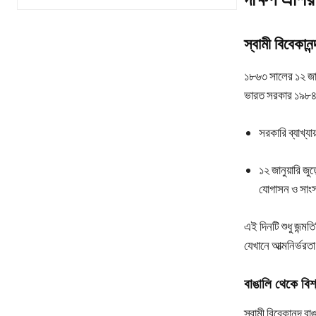
স্বামী বিবেকানন
১৮৬৩ সালের ১২ জানুয
ভারত সরকার ১৯৮৪ স
সরকারি ব্যাখ্যা
১২ জানুয়ারি জু
যোগাসন ও সাংস্
এই দিনটি শুধু জন্ম
যেখানে আত্মনির্ভরতা
বাঙালি থেকে বিশ্
স্বামী বিবেকানন্দ 