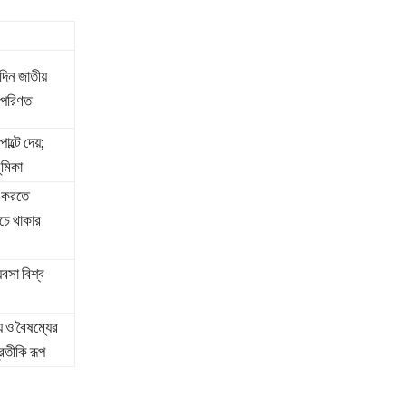
দিন জাতীয়
ে পরিণত
ল্টে দেয়;
ূমিকা
ল করতে
েঁচে থাকার
্যবসা বিশ্ব
র্য ও বৈষম্যের
্রতীকি রূপ