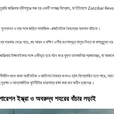
য়ারি জাঞ্জিবার দ্বীপপুঞ্জে শুরু হয় একটি সশস্ত্র বিদ্রোহ, যা ইতিহাসে Zanzibar Re
ব সুলতানত ও তার সঙ্গে জড়িত সামাজিক–রাজনৈতিক বৈষম্যের অবসান ঘটানো।
ধ্যে সরকার ভেঙে পড়ে, বহু আরব ও দক্ষিণ এশীয় বংশোদ্ভূত মানুষ নিহত বা বাস্তুচ্যুত হয
াঞ্জিবার টাঙ্গানাইকার সঙ্গে একীভূত হয়ে গঠন করে যুক্ত তানজানিয়া প্রজাতন্ত্র, যা আজক
দীর্ঘদিন জমে থাকা অর্থনৈতিক ও জাতিগত বৈষম্য কখনও হঠাৎ বিস্ফোরিত হতে পারে, আর 
ঘু সুরক্ষা ও আন্তর্জাতিক কূটনীতির ভারসাম্য রক্ষা করা কত কঠিন চ্যালেঞ্জ।
রেশন ইস্ক্রা ও অবরুদ্ধ শহরের বাঁচার লড়াই