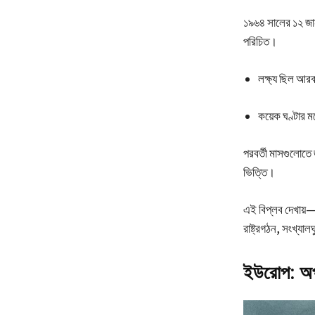
১৯৬৪ সালের ১২ জানু
পরিচিত।
লক্ষ্য ছিল আর
কয়েক ঘণ্টার ম
পরবর্তী মাসগুলোতে জ
ভিত্তি।
এই বিপ্লব দেখায়—
রাষ্ট্রগঠন, সংখ্যাল
ইউরোপ: অপা