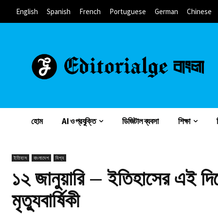
English
Spanish
French
Portuguese
German
Chinese
হোম
AI ও প্রযুক্তি
ডিজিটাল ব্যবসা
শিক্ষা
ইতিহাস
বাংলাদেশ
বিশ্ব
১২ জানুয়ারি – ইতিহাসের এই দিন
মৃত্যুবার্ষিকী