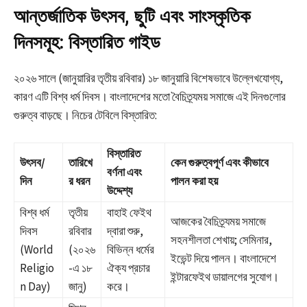
আন্তর্জাতিক উৎসব, ছুটি এবং সাংস্কৃতিক
দিনসমূহ: বিস্তারিত গাইড
২০২৬ সালে (জানুয়ারির তৃতীয় রবিবার) ১৮ জানুয়ারি বিশেষভাবে উল্লেখযোগ্য,
কারণ এটি বিশ্ব ধর্ম দিবস। বাংলাদেশের মতো বৈচিত্র্যময় সমাজে এই দিনগুলোর
গুরুত্ব বাড়ছে। নিচের টেবিলে বিস্তারিত:
বিস্তারিত
উৎসব/
তারিখে
কেন গুরুত্বপূর্ণ এবং কীভাবে
বর্ণনা এবং
দিন
র ধরন
পালন করা হয়
উদ্দেশ্য
বিশ্ব ধর্ম
তৃতীয়
বাহাই ফেইথ
আজকের বৈচিত্র্যময় সমাজে
দিবস
রবিবার
দ্বারা শুরু,
সহনশীলতা শেখায়; সেমিনার,
(World
(২০২৬
বিভিন্ন ধর্মের
ইভেন্ট দিয়ে পালন। বাংলাদেশে
Religio
-এ ১৮
ঐক্য প্রচার
ইন্টারফেইথ ডায়ালগের সুযোগ।
n Day)
জানু)
করে।