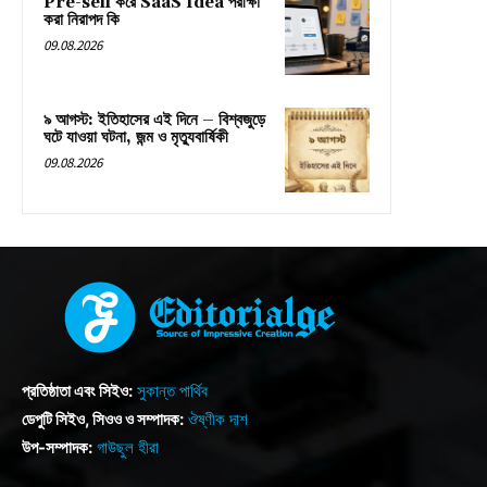
Pre-sell করে SaaS Idea পরীক্ষা
করা নিরাপদ কি
09.08.2026
৯ আগস্ট: ইতিহাসের এই দিনে – বিশ্বজুড়ে
ঘটে যাওয়া ঘটনা, জন্ম ও মৃত্যুবার্ষিকী
09.08.2026
প্রতিষ্ঠাতা এবং সিইও:
সুকান্ত পার্থিব
ডেপুটি সিইও, সিওও ও সম্পাদক:
ঔষ্ণীক দাশ
উপ-সম্পাদক:
গাউছুল হীরা