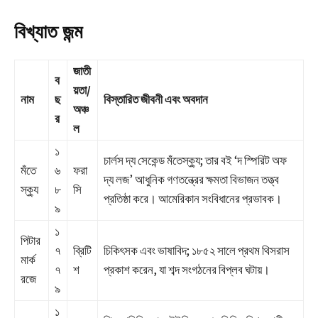
বিখ্যাত জন্ম
জাতী
ব
য়তা/
নাম
ছ
বিস্তারিত জীবনী এবং অবদান
অঞ্চ
র
ল
১
চার্লস দ্য সেকেন্ড মঁতেস্ক্যু; তার বই ‘দ স্পিরিট অফ
মঁতে
৬
ফরা
দ্য লজ’ আধুনিক গণতন্ত্রের ক্ষমতা বিভাজন তত্ত্ব
স্ক্যু
৮
সি
প্রতিষ্ঠা করে। আমেরিকান সংবিধানের প্রভাবক।
৯
১
পিটার
৭
ব্রিটি
চিকিৎসক এবং ভাষাবিদ; ১৮৫২ সালে প্রথম থিসরাস
মার্ক
৭
শ
প্রকাশ করেন, যা শব্দ সংগঠনের বিপ্লব ঘটায়।
রজে
৯
১