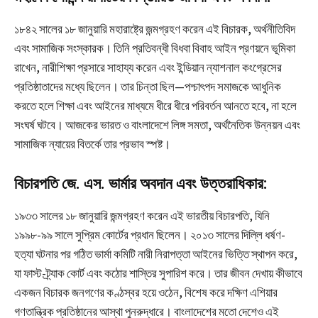
১৮৪২ সালের ১৮ জানুয়ারি মহারাষ্ট্রে জন্মগ্রহণ করেন এই বিচারক, অর্থনীতিবিদ
এবং সামাজিক সংস্কারক। তিনি প্রতিবন্ধী বিধবা বিবাহ আইন প্রণয়নে ভূমিকা
রাখেন, নারীশিক্ষা প্রসারে সাহায্য করেন এবং ইন্ডিয়ান ন্যাশনাল কংগ্রেসের
প্রতিষ্ঠাতাদের মধ্যে ছিলেন। তার চিন্তা ছিল—পশ্চাৎপদ সমাজকে আধুনিক
করতে হলে শিক্ষা এবং আইনের মাধ্যমে ধীরে ধীরে পরিবর্তন আনতে হবে, না হলে
সংঘর্ষ ঘটবে। আজকের ভারত ও বাংলাদেশে লিঙ্গ সমতা, অর্থনৈতিক উন্নয়ন এবং
সামাজিক ন্যায়ের বিতর্কে তার প্রভাব স্পষ্ট।
বিচারপতি জে. এস. ভার্মার অবদান এবং উত্তরাধিকার:
১৯৩৩ সালের ১৮ জানুয়ারি জন্মগ্রহণ করেন এই ভারতীয় বিচারপতি, যিনি
১৯৯৮-৯৯ সালে সুপ্রিম কোর্টের প্রধান ছিলেন। ২০১৩ সালের দিল্লি ধর্ষণ-
হত্যা ঘটনার পর গঠিত ভার্মা কমিটি নারী নিরাপত্তা আইনের ভিত্তি স্থাপন করে,
যা ফাস্ট-ট্র্যাক কোর্ট এবং কঠোর শাস্তির সুপারিশ করে। তার জীবন দেখায় কীভাবে
একজন বিচারক জনগণের কণ্ঠস্বর হয়ে ওঠেন, বিশেষ করে দক্ষিণ এশিয়ার
গণতান্ত্রিক প্রতিষ্ঠানের আস্থা পুনরুদ্ধারে। বাংলাদেশের মতো দেশেও এই