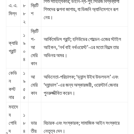
শিশু সাহিত্যিকার; উইনি-দ্য-পুহ সিরিজ বিশ্বব্যাপী
এ. এ.
৮
ব্রিটি
শিশুদের কল্পনা জাগায়, যা ডিজনি অ্যানিমেশনে রূপ
মিল্ন
৮
শ
নেয়।
২
ব্রিটি
১
শ-
আর্কিমেডিস গ্রান্ট; হলিউডের গোল্ডেন এজের স্টাইল
ক্যারি
৯
আ
আইকন, ‘নর্থ বাই নর্থওয়েস্ট’-এর মতো ফিল্মে তার
গ্রান্ট
০
মেরি
অভিনয় অমর।
৪
কান
কেভি
১
আ
অভিনেতা-পরিচালক; ‘ড্যান্স উইথ উভলভস’ এবং
ন
৯
মেরি
‘দ্যান্ডাল’-এর জন্য অস্কারজয়ী, ওয়েস্টার্ন জেনার
কস্ট
৫
কান
পুনরুজ্জীবিত করেন।
নার
৫
মহাদে
ব
১
গোবি
৮
ভার
বিচারক এবং সংস্কারক; সামাজিক আইন সংস্কারে
ন্দ
৪
তীয়
নেতৃত্ব দেন।