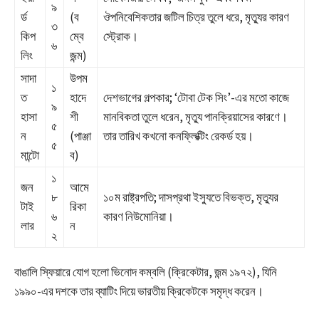
৯
র্ড
(ব
ঔপনিবেশিকতার জটিল চিত্র তুলে ধরে, মৃত্যুর কারণ
৩
কিপ
ম্বে
স্ট্রোক।
৬
লিং
জন্ম)
সাদা
উপম
১
ত
হাদে
দেশভাগের গল্পকার; ‘টোবা টেক সিং’-এর মতো কাজে
৯
হাসা
শী
মানবিকতা তুলে ধরেন, মৃত্যু পানক্রিয়াসের কারণে।
৫
ন
(পাঞ্জা
তার তারিখ কখনো কনফ্লিক্টিং রেকর্ড হয়।
৫
মান্টো
ব)
১
জন
আমে
৮
১০ম রাষ্ট্রপতি; দাসপ্রথা ইস্যুতে বিভক্ত, মৃত্যুর
টাই
রিকা
৬
কারণ নিউমোনিয়া।
লার
ন
২
বাঙালি স্ফিয়ারে যোগ হলো ভিনোদ কম্বলি (ক্রিকেটার, জন্ম ১৯৭২), যিনি
১৯৯০-এর দশকে তার ব্যাটিং দিয়ে ভারতীয় ক্রিকেটকে সমৃদ্ধ করেন।