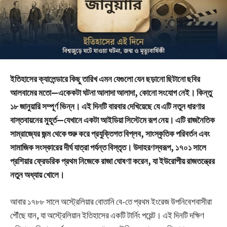
ইতিহাসের ক্যালেন্ডারে কিছু তারিখ এমন যেগুলো যেন ছড়ানো ছিটানো ছবির
আলবামের মতো—একেকটা ঘটনা আলাদা আলাদা, কোনো সংযোগ নেই। কিন্তু
১৮ জানুয়ারি সম্পূর্ণ ভিন্ন। এই দিনটি বারবার দেখিয়েছে যে এটি নতুন ধারণার
বাস্তবায়নের মুহূর্ত—যেখানে একটা আইডিয়া সিস্টেমে রূপ নেয়। এটি রাজনৈতিক
সাম্রাজ্যের জন্ম থেকে শুরু করে প্রযুক্তিগত বিপ্লব, সাংস্কৃতিক পরিবর্তন এবং
সামাজিক সংস্কারের দীর্ঘ যাত্রা পর্যন্ত বিস্তৃত। উদাহরণস্বরূপ, ১৭০১ সালে
প্রশিয়ার ফ্রেডরিক প্রথম নিজেকে রাজা ঘোষণা করেন, যা ইউরোপীয় রাজতন্ত্রের
নতুন অধ্যায় খোলে।
আবার ১৭৮৮ সালে অস্ট্রেলিয়ার বোতানি বে-তে প্রথম ইংরেজ উপনিবেশবাসীরা
পৌঁছে যান, যা অস্ট্রেলিয়ান ইতিহাসের একটি টার্নিং পয়েন্ট। এই দিনটি দক্ষিণ