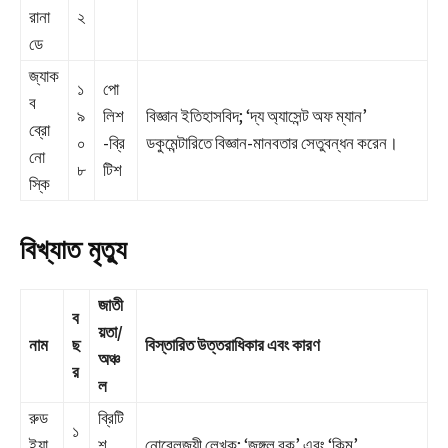
রানা
২
ডে
জ্যাক
১
পো
ব
৯
লিশ
বিজ্ঞান ইতিহাসবিদ; ‘দ্য অ্যাসেন্ট অফ ম্যান’
ব্রো
০
-ব্রি
ডকুমেন্টারিতে বিজ্ঞান-মানবতার সেতুবন্ধন করেন।
নো
৮
টিশ
স্কি
বিখ্যাত মৃত্যু
জাতী
ব
য়তা/
নাম
ছ
বিস্তারিত উত্তরাধিকার এবং কারণ
অঞ্চ
র
ল
রুড
ব্রিটি
১
ইয়া
শ
নোবেলজয়ী লেখক; ‘জঙ্গল বুক’ এবং ‘কিম’