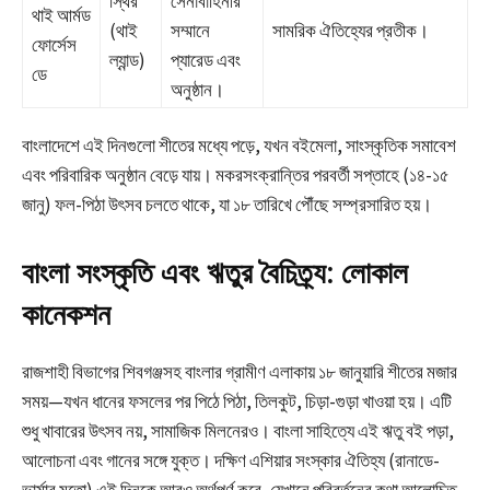
স্থির
সেনাবাহিনীর
থাই আর্মড
(থাই
সম্মানে
সামরিক ঐতিহ্যের প্রতীক।
ফোর্সেস
ল্যান্ড)
প্যারেড এবং
ডে
অনুষ্ঠান।
বাংলাদেশে এই দিনগুলো শীতের মধ্যে পড়ে, যখন বইমেলা, সাংস্কৃতিক সমাবেশ
এবং পরিবারিক অনুষ্ঠান বেড়ে যায়। মকরসংক্রান্তির পরবর্তী সপ্তাহে (১৪-১৫
জানু) ফল-পিঠা উৎসব চলতে থাকে, যা ১৮ তারিখে পৌঁছে সম্প্রসারিত হয়।
বাংলা সংস্কৃতি এবং ঋতুর বৈচিত্র্য: লোকাল
কানেকশন
রাজশাহী বিভাগের শিবগঞ্জসহ বাংলার গ্রামীণ এলাকায় ১৮ জানুয়ারি শীতের মজার
সময়—যখন ধানের ফসলের পর পিঠে পিঠা, তিলকুট, চিড়া-গুড়া খাওয়া হয়। এটি
শুধু খাবারের উৎসব নয়, সামাজিক মিলনেরও। বাংলা সাহিত্যে এই ঋতু বই পড়া,
আলোচনা এবং গানের সঙ্গে যুক্ত। দক্ষিণ এশিয়ার সংস্কার ঐতিহ্য (রানাডে-