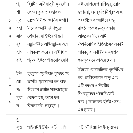
প্র
ব্রিটিশ অভিযাত্রী ক্যাপ্টেন
এই যোগাযোগ বাণিজ্য, রোগ
শা
জেমস কুক তার জাহাজ
ছড়ানো, সংস্কৃতি মিশ্রণ এবং
১
ন্ত
রেজোলিউশন ও ডিসকভারি
পরবর্তীতে হাওয়াইয়ের ভূ-
৭
মহা
নিয়ে হাওয়াই দ্বীপপুঞ্জে
রাজনৈতিক গুরুত্ব বাড়ায়।
৭
সাগ
পৌঁছান, যা ইউরোপীয়রা
আজকের দিনে এটি
৮
র/
স্যান্ডউইচ আইল্যান্ডস বলে
ঔপনিবেশিক ইতিহাসের একটি
হাও
নামকরণ করেন। এটি ছিল
স্মারক, যা স্থানীয় সভ্যতার
য়াই
প্রথম ইউরোপীয় যোগাযোগ।
গুরুত্ব মনে করিয়ে দেয়।
ইউরোপের মানচিত্র পুনর্লিখিত
ইউ
ফ্রান্সো-প্রশিয়ান যুদ্ধের পর
১
হয়, জাতীয়তাবাদ বাড়ে এবং
রো
ভার্সাই প্রাসাদের হল অফ
৮
এটি প্রথম ও দ্বিতীয়
প/
মিররসে জার্মান সাম্রাজ্যের
৭
বিশ্বযুদ্ধের পটভূমি তৈরি
ফ্রা
ঘোষণা হয়, অটো ফন
১
করে। আজকের ইইউ গঠনও
ন্স
বিসমার্কের নেতৃত্বে।
এর ছায়ায়।
যু
ক্ত
পাইলট ইউজিন বার্টন এলি
এটি নৌবিমানিক উন্নয়নের