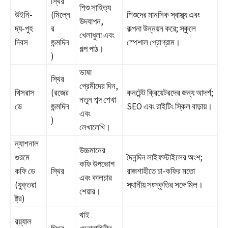
স্থির
শিশু সাহিত্য
উইনি-
(মিল্নে
শিশুদের মানসিক স্বাস্থ্য এবং
উদযাপন,
দ্য-পুহ
র
কল্পনা উন্নয়ন করে; স্কুলে
খেলাধুলা এবং
দিবস
জন্মদিন
স্পেশাল প্রোগ্রাম।
গল্প পাঠ।
)
ভাষা
স্থির
প্রেমীদের দিন,
থিসরাস
(রজের
কনটেন্ট ক্রিয়েটরদের জন্য আদর্শ;
নতুন শব্দ শেখা
ডে
জন্মদিন
SEO এবং রাইটিং স্কিল বাড়ায়।
এবং
)
লেখালেখি।
ন্যাশনাল
উচ্চমানের
গুরমে
দৈনন্দিন লাইফস্টাইলের অংশ;
কফি উপভোগ
কফি ডে
স্থির
রাজশাহীতে চা-কফির মতো
এবং কালচার
(যুক্তরা
স্থানীয় সংস্কৃতির সঙ্গে মিল।
শেয়ার।
ষ্ট্র)
থাই
রয়্যাল