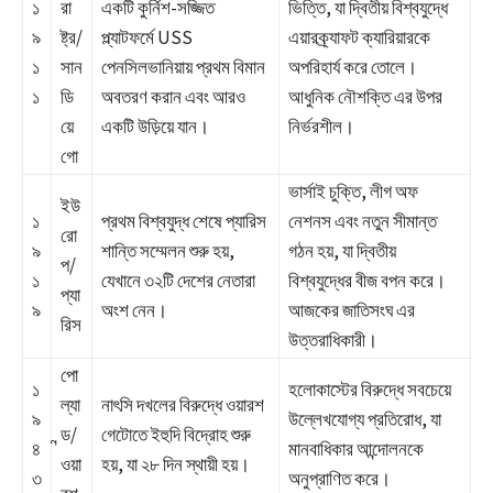
১
রা
একটি কুর্নিশ-সজ্জিত
ভিত্তি, যা দ্বিতীয় বিশ্বযুদ্ধে
৯
ষ্ট্র/
প্ল্যাটফর্মে USS
এয়ারক্র্যাফট ক্যারিয়ারকে
১
সান
পেনসিলভানিয়ায় প্রথম বিমান
অপরিহার্য করে তোলে।
১
ডি
অবতরণ করান এবং আরও
আধুনিক নৌশক্তি এর উপর
য়ে
একটি উড়িয়ে যান।
নির্ভরশীল।
গো
ভার্সাই চুক্তি, লীগ অফ
ইউ
১
প্রথম বিশ্বযুদ্ধ শেষে প্যারিস
নেশনস এবং নতুন সীমান্ত
রো
৯
শান্তি সম্মেলন শুরু হয়,
গঠন হয়, যা দ্বিতীয়
প/
১
যেখানে ৩২টি দেশের নেতারা
বিশ্বযুদ্ধের বীজ বপন করে।
প্যা
৯
অংশ নেন।
আজকের জাতিসংঘ এর
রিস
উত্তরাধিকারী।
পো
১
হলোকাস্টের বিরুদ্ধে সবচেয়ে
ল্যা
নাৎসি দখলের বিরুদ্ধে ওয়ারশ
৯
উল্লেখযোগ্য প্রতিরোধ, যা
ন্ড/
গেটোতে ইহুদি বিদ্রোহ শুরু
৪
মানবাধিকার আন্দোলনকে
ওয়া
হয়, যা ২৮ দিন স্থায়ী হয়।
৩
অনুপ্রাণিত করে।