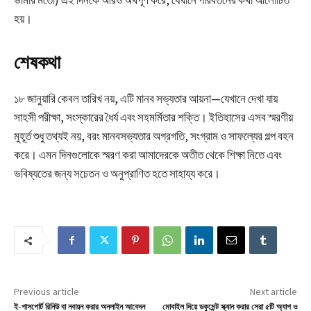
ভার্মার মতো) এই দিনকে আরও অর্থপূর্ণ করে, যেখানে পরিবর্তনের কথা আলোচিত
হয়।​
শেষকথা
১৮ জানুয়ারি কেবল তারিখ নয়, এটি মানব সভ্যতার আয়না—যেখানে দেখা যায়
সাহসী পরীক্ষা, সংস্কারের ধৈর্য এবং সহমর্মিতার শক্তি। ইতিহাসের এসব স্মরণীয়
মুহূর্ত শুধু তথ্যই নয়, বরং মানবসভ্যতার অগ্রগতি, সংগ্রাম ও সাফল্যের গল্প বহন
করে। এমন দিনগুলোকে স্মরণ করা আমাদেরকে অতীত থেকে শিক্ষা নিতে এবং
ভবিষ্যতের জন্য সচেতন ও অনুপ্রাণিত হতে সাহায্য করে।
Previous article
Next article
ই-পাসপোর্ট রিনিউ বা নবায়ন করার অনলাইন আবেদন
মোবাইল দিয়ে ডকুমেন্ট স্ক্যান করার সেরা ৫টি অ্যাপ ও