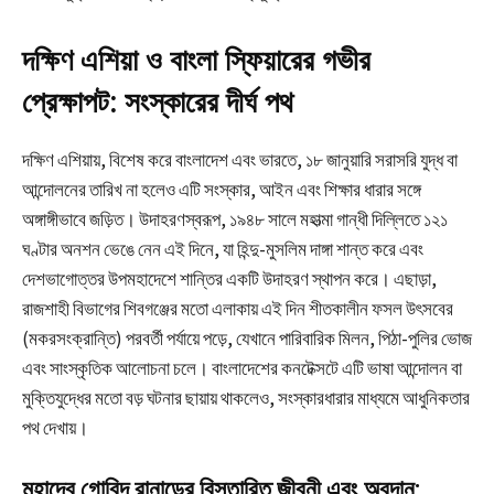
দক্ষিণ এশিয়া ও বাংলা স্ফিয়ারের গভীর
প্রেক্ষাপট: সংস্কারের দীর্ঘ পথ
দক্ষিণ এশিয়ায়, বিশেষ করে বাংলাদেশ এবং ভারতে, ১৮ জানুয়ারি সরাসরি যুদ্ধ বা
আন্দোলনের তারিখ না হলেও এটি সংস্কার, আইন এবং শিক্ষার ধারার সঙ্গে
অঙ্গাঙ্গীভাবে জড়িত। উদাহরণস্বরূপ, ১৯৪৮ সালে মহাত্মা গান্ধী দিল্লিতে ১২১
ঘণ্টার অনশন ভেঙে নেন এই দিনে, যা হিন্দু-মুসলিম দাঙ্গা শান্ত করে এবং
দেশভাগোত্তর উপমহাদেশে শান্তির একটি উদাহরণ স্থাপন করে। এছাড়া,
রাজশাহী বিভাগের শিবগঞ্জের মতো এলাকায় এই দিন শীতকালীন ফসল উৎসবের
(মকরসংক্রান্তি) পরবর্তী পর্যায়ে পড়ে, যেখানে পারিবারিক মিলন, পিঠা-পুলির ভোজ
এবং সাংস্কৃতিক আলোচনা চলে। বাংলাদেশের কনটেক্সটে এটি ভাষা আন্দোলন বা
মুক্তিযুদ্ধের মতো বড় ঘটনার ছায়ায় থাকলেও, সংস্কারধারার মাধ্যমে আধুনিকতার
পথ দেখায়।
মহাদেব গোবিন্দ রানাডের বিস্তারিত জীবনী এবং অবদান: