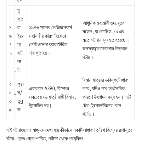
রশ
যু
ক্ত
আধুনিক মহামারী তদন্তের
১
রা
১৯৭৬ সালের লেজিয়নেয়ার্স
মডেল, যা কোভিড-১৯ এর
৯
ষ্ট্র/
মহামারীর কারণ হিসেবে
মতো ঘটনায় ব্যবহৃত হয়েছে।
৭
অ্
লেজিওনেলা ব্যাকটেরিয়া
জনস্বাস্থ্য ব্যবস্থার উন্নয়ন
৭
যাট
শনাক্ত হয়।
ঘটায়।
লা
ন্টা
বিমান যাত্রার ভবিষ্যৎ নির্ধারণ
২
ফ্রা
এয়ারবাস A380, বিশ্বের
করে, যদিও পরে অর্থনৈতিক
০
ন্স/
সবচেয়ে বড় যাত্রীবাহী বিমান,
কারণে উৎপাদন বন্ধ হয়। এটি
০
তুলু
উন্মোচিত হয়।
টেক-ইকোনমিক্সের কেস
৫
জ
স্টাডি।
এই ঘটনাগুলোর মাধ্যমে দেখা যায় কীভাবে একটি সাধারণ তারিখ বিশ্বের রূপান্তর
ঘটায়—যুদ্ধ থেকে শান্তি, পরীক্ষা থেকে প্রযুক্তি।