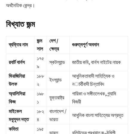
অর্থনৈতিক কেন্দ্র।
বিখ্যাত জন্ম
জন্ম
দেশ /
ব্যক্তির নাম
গুরুত্বপূর্ণ অবদান
সাল
ক্ষেত্র
১৭৫
রবার্ট বার্নস
স্কটল্যান্ড
জাতীয় কবি, বার্নস নাইটের নায়ক
৯
ভিরজিনিয়া
১৮৮
আধুনিকতাবাদী সাহিত্যিক ও
ইংল্যান্ড
উলফ
২
নारीবাদী চিন্তাবিদ
অ্যালিসিয়া
১৯৮
গায়িকা ও সঙ্গীতলেখক, গ্র্যামি
যুক্তরাষ্ট্র
কিজ
১
বিজয়ী
মাইকেল
১৮২
বাংলাদেশ /
আধুনিক বাংলা সাহিত্যের অগ্রদূত
মধুসূদন দত্ত
৪
ভারত
কবিতা
১৯৫
ভারত
বলিউডের প্রখ্যাত কণ্ঠশিল্পী