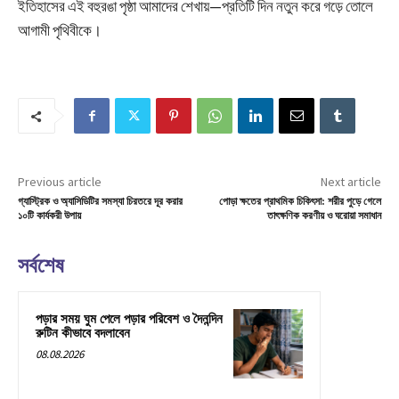
ইতিহাসের এই বহুরঙা পৃষ্ঠা আমাদের শেখায়—প্রতিটি দিন নতুন করে গড়ে তোলে
আগামী পৃথিবীকে।
Previous article
Next article
গ্যাস্ট্রিক ও অ্যাসিডিটির সমস্যা চিরতরে দূর করার
পোড়া ক্ষতের প্রাথমিক চিকিৎসা: শরীর পুড়ে গেলে
১০টি কার্যকরী উপায়
তাৎক্ষণিক করণীয় ও ঘরোয়া সমাধান
সর্বশেষ
পড়ার সময় ঘুম পেলে পড়ার পরিবেশ ও দৈনন্দিন
রুটিন কীভাবে বদলাবেন
08.08.2026