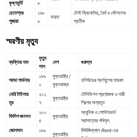
কৃষ্ণমূর্তি
৮
চেতেশ্বর
১৯৮
টেস্ট ক্রিকেটার, ধৈর্য ও কৌশলের
ভারত
পূজারা
৮
প্রতীক
স্মরণীয় মৃত্যু
মৃত্যু
ব্যক্তির নাম
দেশ
গুরুত্ব
সাল
১৯৯
যুক্তরাষ্ট্র /
আভা গার্ডনার
হলিউডের স্বর্ণযুগের তারকা
০
যুক্তরাজ্য
মেরি টাইলার
২০১
টেলিভিশন প্রযোজক ও নারী
যুক্তরাষ্ট্র
মুর
৭
শিল্পের অগ্রদূত
২০০
আধুনিক ও পোস্টমডার্ন
ফিলিপ জনসন
যুক্তরাষ্ট্র
৫
স্থাপত্যের পথিকৃৎ
জোনাথন
১৯৯
মিউজিক্যাল
Rent
-এর
যুক্তরাষ্ট্র