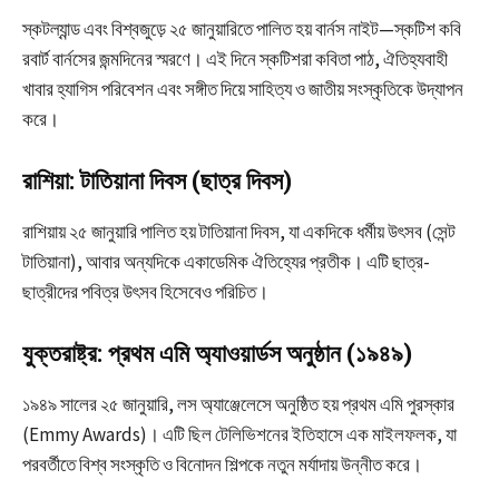
স্কটল্যান্ড এবং বিশ্বজুড়ে ২৫ জানুয়ারিতে পালিত হয় বার্নস নাইট—স্কটিশ কবি
রবার্ট বার্নসের জন্মদিনের স্মরণে। এই দিনে স্কটিশরা কবিতা পাঠ, ঐতিহ্যবাহী
খাবার হ্যাগিস পরিবেশন এবং সঙ্গীত দিয়ে সাহিত্য ও জাতীয় সংস্কৃতিকে উদ্‌যাপন
করে।
রাশিয়া: টাতিয়ানা দিবস (ছাত্র দিবস)
রাশিয়ায় ২৫ জানুয়ারি পালিত হয় টাতিয়ানা দিবস, যা একদিকে ধর্মীয় উৎসব (সেন্ট
টাতিয়ানা), আবার অন্যদিকে একাডেমিক ঐতিহ্যের প্রতীক। এটি ছাত্র-
ছাত্রীদের পবিত্র উৎসব হিসেবেও পরিচিত।
যুক্তরাষ্ট্র: প্রথম এমি অ্যাওয়ার্ডস অনুষ্ঠান (১৯৪৯)
১৯৪৯ সালের ২৫ জানুয়ারি, লস অ্যাঞ্জেলেসে অনুষ্ঠিত হয় প্রথম এমি পুরস্কার
(Emmy Awards)। এটি ছিল টেলিভিশনের ইতিহাসে এক মাইলফলক, যা
পরবর্তীতে বিশ্ব সংস্কৃতি ও বিনোদন শিল্পকে নতুন মর্যাদায় উন্নীত করে।