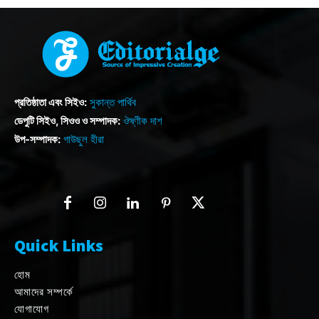
প্রতিষ্ঠাতা এবং সিইও:
সুকান্ত পার্থিব
ডেপুটি সিইও, সিওও ও সম্পাদক:
ঔষ্ণীক দাশ
উপ-সম্পাদক:
গাউছুল হীরা
Quick Links
হোম
আমাদের সম্পর্কে
যোগাযোগ