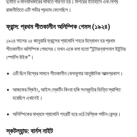
দুর্নীতি ও মানবাধিকারের দাবিতে পরিণত হয়। মিশরের ইতিহাসে এবং বিশ্ব
রাজনীতিতে এটি গভীর প্রভাব ফেলেছিল।
ফ্রান্স: প্রথম শীতকালীন অলিম্পিক গেমস (১৯২৪)
১৯২৪ সালের ২৫ জানুয়ারি ফ্রান্সের শ্যামোনি শহরে উদ্বোধন হয় প্রথম
শীতকালীন অলিম্পিক গেমসের। তখন একে বলা হতো “ইন্টারন্যাশনাল উইন্টার
স্পোর্টস উইক”।
এটি ছিল বিশ্বের সামনে শীতকালীন খেলাধুলার আনুষ্ঠানিক আত্মপ্রকাশ।
আজকের স্কিইং, আইস স্কেটিং কিংবা হকি সংস্কৃতির ভিত্তি স্থাপিত
হয়েছিল এখানেই।
অলিম্পিকের মাধ্যমে শ্যামোনি শহরটি হয়ে ওঠে বৈশ্বিক পর্যটন কেন্দ্র।
স্কটল্যান্ড: বার্নস নাইট