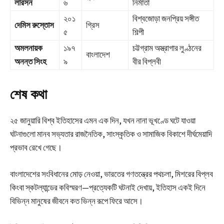
লারসন
৬
নির্মাতা
২০১
বিশ্বজোড়া জনপ্রিয় সঙ্গীত
দেমিস রুস্তোস
গ্রিস
৫
শিল্পী
অমলনায়ক
১৯৭
চট্টগ্রাম অস্ত্রাগার লুণ্ঠনের
বাংলাদেশ
অনন্ত সিংহ
৯
বীর বিপ্লবী
শেষ কথা
২৫ জানুয়ারি বিশ্ব ইতিহাসের এমন এক দিন, যখন নানা ভূখণ্ডে ঘটে যাওয়া
ঘটনাগুলো মানব সভ্যতার রাজনৈতিক, সাংস্কৃতিক ও সামাজিক বিকাশে দীর্ঘমেয়াদি
প্রভাব রেখে গেছে।
বাংলাদেশের সংবিধানের মোড় নেওয়া, ভারতের গণতন্ত্রের পথচলা, মিশরের বিপ্লব
কিংবা স্কটল্যান্ডের কবিস্মরণ—প্রত্যেকটি ঘটনাই দেখায়, ইতিহাস একই দিনে
বিভিন্ন মানুষের জীবনে কত ভিন্ন রূপে ফিরে আসে।