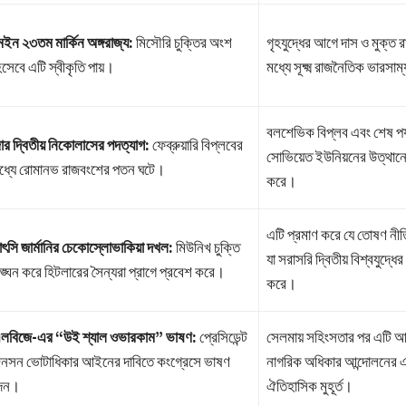
েইন ২৩তম মার্কিন অঙ্গরাজ্য:
মিসৌরি চুক্তির অংশ
গৃহযুদ্ধের আগে দাস ও মুক্ত 
িসেবে এটি স্বীকৃতি পায়।
মধ্যে সূক্ষ্ম রাজনৈতিক ভারসাম
বলশেভিক বিপ্লব এবং শেষ পর্
ার দ্বিতীয় নিকোলাসের পদত্যাগ:
ফেব্রুয়ারি বিপ্লবের
সোভিয়েত ইউনিয়নের উত্থানে
ধ্যে রোমানভ রাজবংশের পতন ঘটে।
করে।
এটি প্রমাণ করে যে তোষণ নীতি 
াৎসি জার্মানির চেকোস্লোভাকিয়া দখল:
মিউনিখ চুক্তি
যা সরাসরি দ্বিতীয় বিশ্বযুদ্ধের
ঙ্ঘন করে হিটলারের সৈন্যরা প্রাগে প্রবেশ করে।
করে।
লবিজে-এর “উই শ্যাল ওভারকাম” ভাষণ:
প্রেসিডেন্ট
সেলমায় সহিংসতার পর এটি 
নসন ভোটাধিকার আইনের দাবিতে কংগ্রেসে ভাষণ
নাগরিক অধিকার আন্দোলনের 
েন।
ঐতিহাসিক মুহূর্ত।