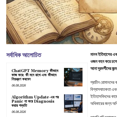
সর্বাধিক আলোচিত
মানব ইতিহাসের এক 
ওজন বহন করে চলেছে।
আনা দূরদর্শীদের জন
ChatGPT Memory কীভাবে
কাজ করে: কী মনে রাখে এবং কীভাবে
নিয়ন্ত্রণ করবেন
প্রাচীন রোমানদের 
06.08.2026
বিশ্বাসঘাতকতা এবং 
ইতিহাসবিদদের কাছে
Algorithm Update-এর পর
Panic না করে Diagnosis
অধিকারের জন্য অবি
করার পদ্ধতি
06.08.2026