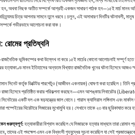
রিবর্তনশীল রীতিনীতি নিয়ে বিশ্লেষণরত একজন নৃবিজ্ঞানী হন, বিশ্ব সংঘাতের টাইমলাইন
 হন, অথবা নিছক অতীত সম্পর্কে আগ্রহী একজন সাধারণ পাঠক হন—১৫ই মার্চ মানব অ
ৈচিত্র্যময় চিত্র আপনার সামনে তুলে ধরবে। চলুন, এই অসাধারণ দিনটির ঘটনাবলী, মানুষ
 সম্পর্কে গভীরভাবে আলোচনা করা যাক।
্ব: রোমের প্রতিধ্বনি
দের ভূ-রাজনৈতিক ভূমিকম্পের কথা উল্লেখ না করে ১৫ই মার্চের কোনো আলোচনাই সম্পূর্ণ হত
ারের হত্যাকাণ্ড মানব ইতিহাসের অন্যতম বিখ্যাত রাজনৈতিক খুনের ঘটনা হিসেবে আজও স্
মান সিনেট কর্তৃক ডিক্টেটর পারপেটুও (আজীবন একনায়ক) ঘোষণা করা হয়েছিল। তিনি প্র
 রাজা হিসেবে প্রতিষ্ঠিত করার পরিকল্পনা করছেন—এমন আশঙ্কায় লিবারেটর (Liberat
ন সিনেটরের একটি দল এক ষড়যন্ত্রের জাল বোনে। গায়াস ক্যাসিয়াস লঙ্গিনাস এবং মার্কাস 
 তারা পম্পেইয়ের থিয়েটারে সিজারের মুখোমুখি হয়। সেখানে তাকে ২৩ বার ছুরিকাঘাত করে হ
 গুরুত্বপূর্ণ:
হত্যাকারীরা বিশ্বাস করেছিল যে সিজারকে হত্যার মাধ্যমে তারা রোমান প্রজ
বে, তাদের এই পদক্ষেপ এমন এক বিধ্বংসী গৃহযুদ্ধের সূচনা করেছিল যা সেই প্রজাতন্ত্রকেই