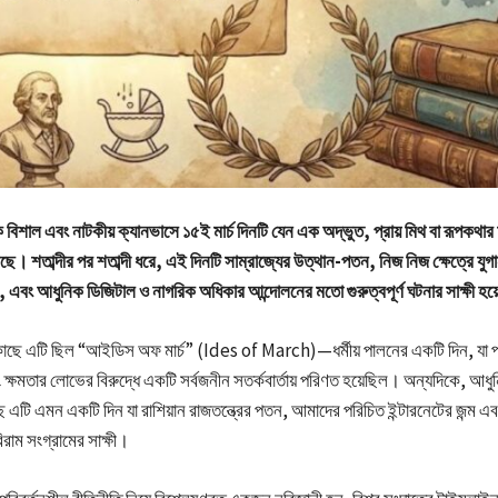
বিশাল এবং নাটকীয় ক্যানভাসে ১৫ই মার্চ দিনটি যেন এক অদ্ভুত, প্রায় মিথ বা রূপকথা
 শতাব্দীর পর শতাব্দী ধরে, এই দিনটি সাম্রাজ্যের উত্থান-পতন, নিজ নিজ ক্ষেত্রে যুগা
্ম, এবং আধুনিক ডিজিটাল ও নাগরিক অধিকার আন্দোলনের মতো গুরুত্বপূর্ণ ঘটনার সাক্ষী 
কাছে এটি ছিল “আইডিস অফ মার্চ” (Ides of March)—ধর্মীয় পালনের একটি দিন, যা প
ক্ষমতার লোভের বিরুদ্ধে একটি সর্বজনীন সতর্কবার্তায় পরিণত হয়েছিল। অন্যদিকে, আধু
 এটি এমন একটি দিন যা রাশিয়ান রাজতন্ত্রের পতন, আমাদের পরিচিত ইন্টারনেটের জন্ম এ
রাম সংগ্রামের সাক্ষী।