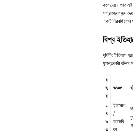
করে দেয়। আর এই ধ
সাম্রাজ্যের জন্ম দ
একটি নিরবধি কেস স
বিশ্ব ইতি
পৃথিবীর ইতিহাস প্রা
যুগান্তকারী ঘটনার স
ব
ছ
অঞ্চল
ঘ
র
১
ইউরোপ
ক
৪
/
য
৯
আমেরি
প
৩
কা