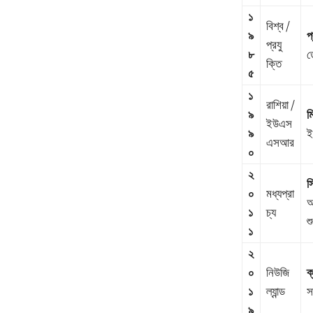
১
বিশ্ব /
৯
প
প্রযু
৮
ড
ক্তি
৫
১
রাশিয়া /
৯
ম
ইউএস
৯
ই
এসআর
০
২
স
০
মধ্যপ্রা
অ
১
চ্য
শ
১
২
০
নিউজি
ক
১
ল্যান্ড
স
৯