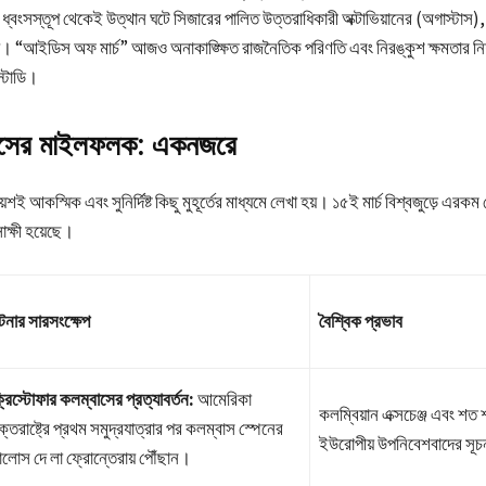
্বংসস্তূপ থেকেই উত্থান ঘটে সিজারের পালিত উত্তরাধিকারী অক্টাভিয়ানের (অগাস্টাস),
েয়। “আইডিস অফ মার্চ” আজও অনাকাঙ্ক্ষিত রাজনৈতিক পরিণতি এবং নিরঙ্কুশ ক্ষমতার নিষ্ঠ
্টাডি।
হাসের মাইলফলক: একনজরে
য়শই আকস্মিক এবং সুনির্দিষ্ট কিছু মুহূর্তের মাধ্যমে লেখা হয়। ১৫ই মার্চ বিশ্বজুড়ে এরক
াক্ষী হয়েছে।
টনার সারসংক্ষেপ
বৈশ্বিক প্রভাব
্রিস্টোফার কলম্বাসের প্রত্যাবর্তন:
আমেরিকা
কলম্বিয়ান এক্সচেঞ্জ এবং শত
ুক্তরাষ্ট্রে প্রথম সমুদ্রযাত্রার পর কলম্বাস স্পেনের
ইউরোপীয় উপনিবেশবাদের সূ
ালোস দে লা ফ্রোন্তেরায় পৌঁছান।