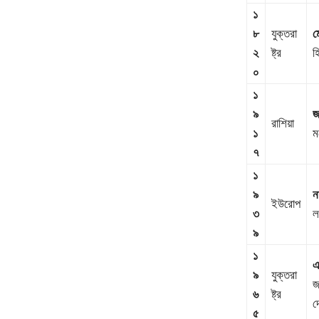
১
৮
যুক্তরা
ম
২
ষ্ট্র
হ
০
১
৯
জ
রাশিয়া
১
ম
৭
১
৯
ন
ইউরোপ
৩
ল
৯
১
এ
৯
যুক্তরা
জ
৬
ষ্ট্র
দ
৫