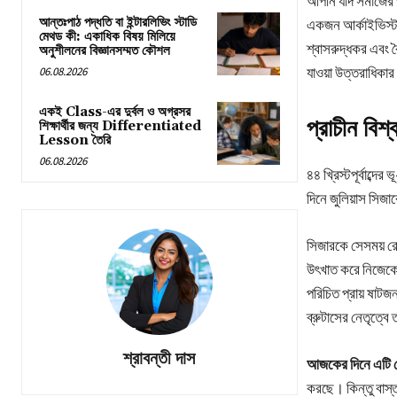
আপনি যদি সমাজের প
আন্তঃপাঠ পদ্ধতি বা ইন্টারলিভিং স্টাডি
একজন আর্কাইভিস্ট
মেথড কী: একাধিক বিষয় মিলিয়ে
শ্বাসরুদ্ধকর এবং ব
অনুশীলনের বিজ্ঞানসম্মত কৌশল
যাওয়া উত্তরাধিকার
06.08.2026
একই Class-এর দুর্বল ও অগ্রসর
প্রাচীন বিশ
শিক্ষার্থীর জন্য Differentiated
Lesson তৈরি
06.08.2026
৪৪ খ্রিস্টপূর্বাব্
দিনে জুলিয়াস সিজ
সিজারকে সেসময় রো
উৎখাত করে নিজেকে
পরিচিত প্রায় ষাটজ
ব্রুটাসের নেতৃত্বে
শ্রাবন্তী দাস
আজকের দিনে এটি কেন
করছে। কিন্তু বাস্ত