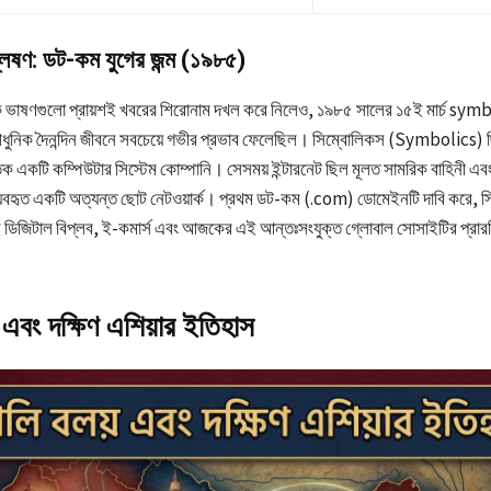
্লেষণ: ডট-কম যুগের জন্ম (১৯৮৫)
িক ভাষণগুলো প্রায়শই খবরের শিরোনাম দখল করে নিলেও, ১৯৮৫ সালের ১৫ই মার্চ sym
ধুনিক দৈনন্দিন জীবনে সবচেয়ে গভীর প্রভাব ফেলেছিল। সিম্বোলিকস (Symbolics) 
িক একটি কম্পিউটার সিস্টেম কোম্পানি। সেসময় ইন্টারনেট ছিল মূলত সামরিক বাহিনী এবং 
রা ব্যবহৃত একটি অত্যন্ত ছোট নেটওয়ার্ক। প্রথম ডট-কম (.com) ডোমেইনটি দাবি করে, 
ডিজিটাল বিপ্লব, ই-কমার্স এবং আজকের এই আন্তঃসংযুক্ত গ্লোবাল সোসাইটির প্রারম
 এবং দক্ষিণ এশিয়ার ইতিহাস