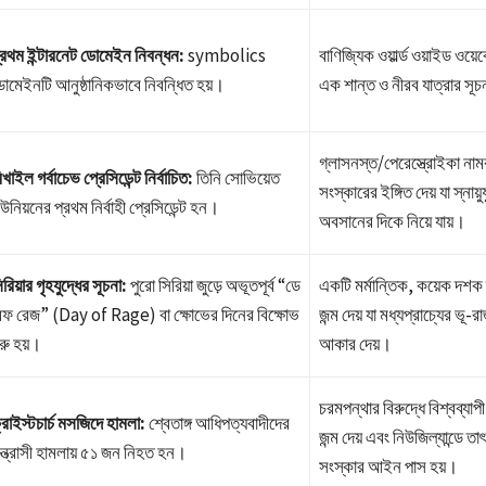
্রথম ইন্টারনেট ডোমেইন নিবন্ধন:
symbolics
বাণিজ্যিক ওয়ার্ল্ড ওয়াইড ও
োমেইনটি আনুষ্ঠানিকভাবে নিবন্ধিত হয়।
এক শান্ত ও নীরব যাত্রার সূ
গ্লাসনস্ত/পেরেস্ত্রোইকা না
িখাইল গর্বাচেভ প্রেসিডেন্ট নির্বাচিত:
তিনি সোভিয়েত
সংস্কারের ইঙ্গিত দেয় যা স্নায়ু
উনিয়নের প্রথম নির্বাহী প্রেসিডেন্ট হন।
অবসানের দিকে নিয়ে যায়।
িরিয়ার গৃহযুদ্ধের সূচনা:
পুরো সিরিয়া জুড়ে অভূতপূর্ব “ডে
একটি মর্মান্তিক, কয়েক দশক দ
ফ রেজ” (Day of Rage) বা ক্ষোভের দিনের বিক্ষোভ
জন্ম দেয় যা মধ্যপ্রাচ্যের ভূ
ুরু হয়।
আকার দেয়।
চরমপন্থার বিরুদ্ধে বিশ্বব্য
্রাইস্টচার্চ মসজিদে হামলা:
শ্বেতাঙ্গ আধিপত্যবাদীদের
জন্ম দেয় এবং নিউজিল্যান্ডে তাৎ
ন্ত্রাসী হামলায় ৫১ জন নিহত হন।
সংস্কার আইন পাস হয়।