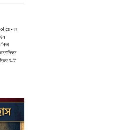
bolics -এর
ছিল
শিক্ষা
সিম্বোলিকস
্ভিক ঘণ্টা