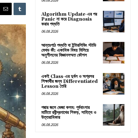
06.08.2026
Algorithm Update-এর পর
Panic না করে Diagnosis
করার পদ্ধতি
06.08.2026
আন্তঃপাঠ পদ্ধতি বা ইন্টারলিভিং স্টাডি
মেথড কী: একাধিক বিষয় মিলিয়ে
অনুশীলনের বিজ্ঞানসম্মত কৌশল
06.08.2026
একই Class-এর দুর্বল ও অগ্রসর
শিক্ষার্থীর জন্য Differentiated
Lesson তৈরি
06.08.2026
পদ্মার জলে ভেজা কলম: পূর্ববাংলার
মাটিতে রবীন্দ্রনাথের শিকড়, সাহিত্য ও
উত্তরাধিকার
06.08.2026