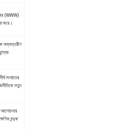
য়েবের (WWW)
চনা করে।
মক অভ্যন্তরীণ
যুদ্ধের
ীর্ঘ সংঘাতের
-রাজনীতিকে নতুন
াপী আলোচনার
ক্ষণিক বন্দুক