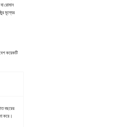
 যা রোমান
ুর মূল্যের
ম বেশ কয়েকটি
 শত বছরের
চনা করে।