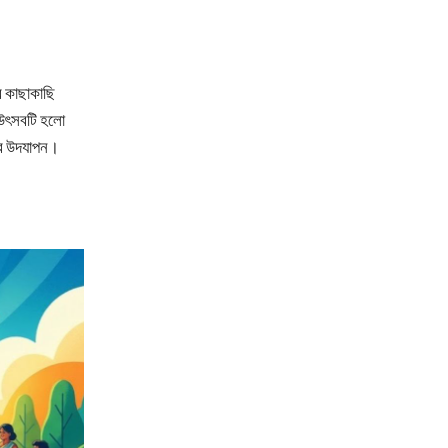
এর কাছাকাছি
 উৎসবটি হলো
ুর উদযাপন।