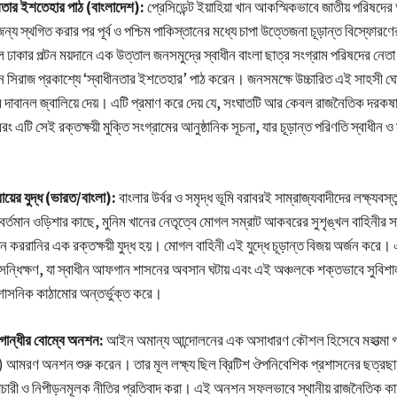
নতার ইশতেহার পাঠ (বাংলাদেশ):
প্রেসিডেন্ট ইয়াহিয়া খান আকস্মিকভাবে জাতীয় পরিষদে
 জন্য স্থগিত করার পর পূর্ব ও পশ্চিম পাকিস্তানের মধ্যে চাপা উত্তেজনা চূড়ান্ত বিস্ফোরণ
লে ঢাকার পল্টন ময়দানে এক উত্তাল জনসমুদ্রে স্বাধীন বাংলা ছাত্র সংগ্রাম পরিষদের নে
 সিরাজ প্রকাশ্যে ‘স্বাধীনতার ইশতেহার’ পাঠ করেন। জনসমক্ষে উচ্চারিত এই সাহসী ঘোষ
ের দাবানল জ্বালিয়ে দেয়। এটি প্রমাণ করে দেয় যে, সংঘাতটি আর কেবল রাজনৈতিক দরকষ
রং এটি সেই রক্তক্ষয়ী মুক্তি সংগ্রামের আনুষ্ঠানিক সূচনা, যার চূড়ান্ত পরিণতি স্বাধীন ও
য়ের যুদ্ধ (ভারত/বাংলা):
বাংলার উর্বর ও সমৃদ্ধ ভূমি বরাবরই সাম্রাজ্যবাদীদের লক্ষ্যবস্
্তমান ওড়িশার কাছে, মুনিম খানের নেতৃত্বে মোগল সম্রাট আকবরের সুশৃঙ্খল বাহিনীর স
ন কররানির এক রক্তক্ষয়ী যুদ্ধ হয়। মোগল বাহিনী এই যুদ্ধে চূড়ান্ত বিজয় অর্জন করে। 
ন্ধিক্ষণ, যা স্বাধীন আফগান শাসনের অবসান ঘটায় এবং এই অঞ্চলকে শক্তভাবে সুবিশ
রশাসনিক কাঠামোর অন্তর্ভুক্ত করে।
 গান্ধীর বোম্বে অনশন:
আইন অমান্য আন্দোলনের এক অসাধারণ কৌশল হিসেবে মহাত্মা গা
াই) আমরণ অনশন শুরু করেন। তার মূল লক্ষ্য ছিল ব্রিটিশ ঔপনিবেশিক প্রশাসনের ছত্রছায়
াচারী ও নিপীড়নমূলক নীতির প্রতিবাদ করা। এই অনশন সফলভাবে স্থানীয় রাজনৈতিক কা