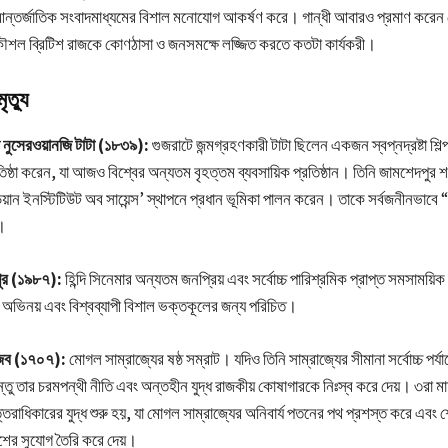
ন্তর্জাতিক সংবাদমাধ্যমের বিশাল মনোযোগ আকর্ষণ করে। গান্ধী আবারও প্রমাণ করেন 
ৌশল ব্রিটিশ রাজকে কোণঠাসা ও জনসমক্ষে লজ্জিত করতে কতটা কার্যকরী।
ৃত্যু
ি নুসেরওয়ানজি টাটা (১৮৩৯):
গুজরাটে জন্মগ্রহণকারী টাটা ছিলেন একজন স্বপ্নদ্রষ্টা শিল
রতিষ্ঠা করেন, যা আজও বিশ্বের অন্যতম বৃহত্তম ব্যবসায়িক প্রতিষ্ঠান। তিনি জামশেদপুর শহ
িয়ান ইনস্টিটিউট অব সায়েন্স’ স্থাপনে প্রধান ভূমিকা পালন করেন। তাকে সর্বজনীনভাবে “
।
াপুর (১৯৮৭):
হিন্দি সিনেমার অন্যতম জনপ্রিয় এবং সর্বোচ্চ পারিশ্রমিক প্রাপ্ত সমসাময়ি
খী অভিনয় এবং বিশ্বব্যাপী বিশাল ভক্তকূলের জন্য পরিচিত।
গজেব (১৭০৭):
মোগল সাম্রাজ্যের ষষ্ঠ সম্রাট। যদিও তিনি সাম্রাজ্যের সীমানা সর্বোচ্চ পর্যা
তু তার চরমপন্থী নীতি এবং অন্তহীন যুদ্ধ রাজকীয় কোষাগারকে নিঃস্ব করে দেয়। ৩রা মার্চ
তরাধিকারের যুদ্ধ শুরু হয়, যা মোগল সাম্রাজ্যের অনিবার্য পতনের পথ প্রশস্ত করে এবং শে
েশের সুযোগ তৈরি করে দেয়।