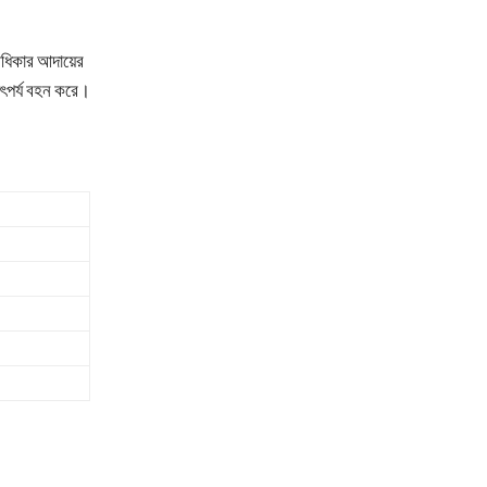
অধিকার আদায়ের
াৎপর্য বহন করে।