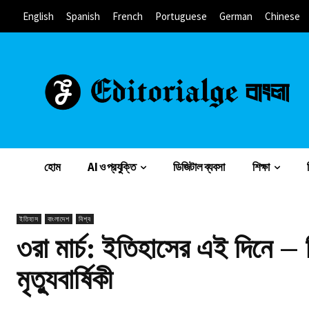
English
Spanish
French
Portuguese
German
Chinese
হোম
AI ও প্রযুক্তি
ডিজিটাল ব্যবসা
শিক্ষা
ইতিহাস
বাংলাদেশ
বিশ্ব
৩রা মার্চ: ইতিহাসের এই দিনে – ব
মৃত্যুবার্ষিকী