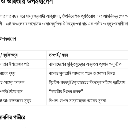
য় ও ভারতীয় উপমহাদেশ
ত শত বছর ধরে সাম্রাজ্যবাদী আগ্রাসন, ঔপনিবেশিক প্রতিরোধ এবং আত্মনিয়ন্ত্রণের 
ক্ষী। এই অঞ্চলের রাজনৈতিক ও সাংস্কৃতিক ঐতিহ্যে ৩রা মার্চ এক গভীর ও সুদূরপ্রসারী ত
: উপমহাদেশ
/ ব্যক্তিত্ব
তাৎপর্য / ধরন
ধীনতার ইশতেহার পাঠ
বাংলাদেশের মুক্তিযুদ্ধের অন্যতম প্রধান অনুঘটক
োয়ের যুদ্ধ
বাংলার সুলতানি আমলের পতন ও মোগল বিজয়
ধীর বোম্বে অনশন
ব্রিটিশ-মদদপুষ্ট স্বৈরাচারের বিরুদ্ধে অহিংস প্রতিবাদ
েদজি টাটার জন্ম
“ভারতীয় শিল্পের জনক”
াট আওরঙ্গজেবের মৃত্যু
বিশাল মোগল সাম্রাজ্যের পতনের সূচনা
াবলির গভীরে