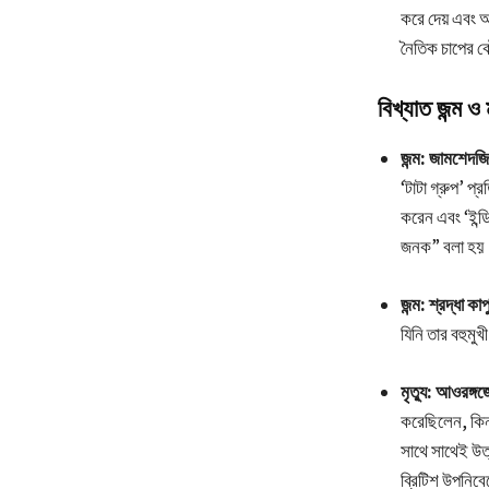
করে দেয় এবং আ
নৈতিক চাপের ক
বিখ্যাত জন্ম ও ম
জন্ম: জামশেদজ
‘টাটা গ্রুপ’ প্
করেন এবং ‘ইন্ড
জনক” বলা হয়
জন্ম: শ্রদ্ধা ক
যিনি তার বহুমু
মৃত্যু: আওরঙ্
করেছিলেন, কিন্
সাথে সাথেই উত্
ব্রিটিশ উপনিব