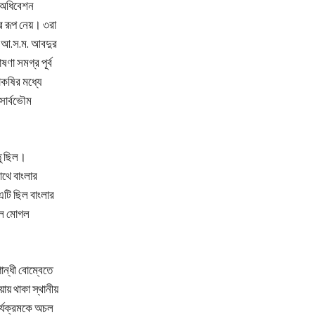
র অধিবেশন
ের রূপ নেয়। ৩রা
তা আ.স.ম. আবদুর
ণা সমগ্র পূর্ব
াকষির মধ্যে
 সার্বভৌম
তু ছিল।
াথে বাংলার
এটি ছিল বাংলার
াল মোগল
ন্ধী বোম্বেতে
ায় থাকা স্থানীয়
র্যক্রমকে অচল