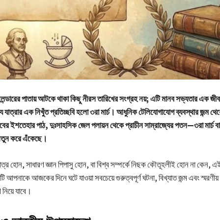
েন্ডারের পাতায় আটকে থাকা কিছু নীরস তারিখের সংগ্রহ নয়; এটি মানব সভ্যতার এক জী
্য যাত্রার এক নিখুঁত প্রতিচ্ছবি হলো ৩রা মার্চ। আধুনিক টেলিযোগাযোগ ব্যবস্থার জন্ম থে
লবের ইশতেহার পাঠ, দুঃসাহসিক জেল পলায়ন থেকে প্রাচীন সাম্রাজ্যের পতন—৩রা মার্চ ব
নতুন করে এঁকেছে।
্র হোন, সাধারণ জ্ঞান পিপাসু হোন, বা বিশ্ব সম্পর্কে নিছক কৌতূহলীই হোন না কেন, এই
 আপনাকে আজকের দিনে ঘটে যাওয়া সবচেয়ে গুরুত্বপূর্ণ ঘটনা, বিখ্যাত জন্ম এবং স্মরণীয় মৃ
 নিয়ে যাবে।