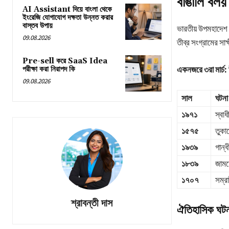
বাঙালি বল
AI Assistant দিয়ে বাংলা থেকে
ইংরেজি যোগাযোগ দক্ষতা উন্নত করার
বাস্তব উপায়
ভারতীয় উপমহাদেশ শ
09.08.2026
তীব্র সংগ্রামের সা
Pre-sell করে SaaS Idea
একনজরে ৩রা মার্চ
পরীক্ষা করা নিরাপদ কি
09.08.2026
সাল
ঘটনা 
১৯৭১
স্বা
১৫৭৫
তুকার
১৯৩৯
গান্
১৮৩৯
জামশ
১৭০৭
সম্র
শ্রাবন্তী দাস
ঐতিহাসিক ঘটন