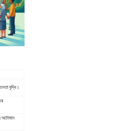
েতনতা বৃদ্ধি।
ের
ের অটোমান