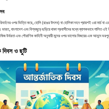
ৎসব
ের পরিবর্তনের ওপর ভিত্তি করে, হোলি (রঙের উৎসব) বা হোলিকা দহন প্রায়শই ৩রা মার্চ বা 
ভারত, বাংলাদেশ এবং বিশ্বজুড়ে ছড়িয়ে থাকা প্রবাসীদের মধ্যে ব্যাপকভাবে পালিত এই
িজ উর্বরতা এবং পৌরাণিক কাহিনী অনুযায়ী মন্দের ওপর ভালোর বিজয়ের এক আনন্দে ভরপ
 দিবস ও ছুটি