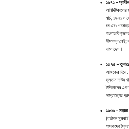
১৯৭১ – স্বাধী
অনির্দিষ্টকালের
মার্চ, ১৯৭১ সা
রব এবং শাজাহান
বাংলায় বিপ্লব
সীমাবদ্ধ নেই; ব
বাংলাদেশ।
১৫৭৫ – তুকারো
আজকের দিনে, বর
সুলতান দাউদ খা
ইতিহাসের এক স
সাম্রাজ্যের প্
১৯৩৯ – মহাত্মা
(বর্তমান মুম্ব
শাসকদের স্বৈর