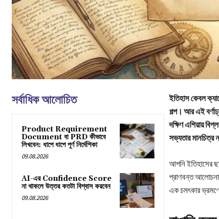
সর্বাধিক আলোচিত
ইতিহাস কেবল ক্যাল
গল্প। আর এই বর্ণাঢ
দক্ষিণ এশিয়ায় বিপ্
Product Requirement
Document বা PRD কীভাবে
সভ্যতার মানচিত্র 
লিখবেন: ধাপে ধাপে পূর্ণ নির্দেশিকা
09.08.2026
আপনি ইতিহাসের ছাত
প্রাণবন্ত আলোচনাটি
AI-এর Confidence Score
না থাকলে উত্তর কতটা বিশ্বাস করবেন
এক চমৎকার ভ্রমণে
09.08.2026