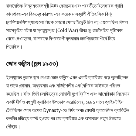
রাজনৈতিক ভিন্নমতাবলম্বী ভিক্টর কোরচনয় এবং পরবর্তীতে বিস্ফোরক গ্যারি
কাসপারভ-এর বিরুদ্ধে কারপভ-এর কয়েক মাসব্যাপী ঐতিহাসিক বিশ্ব
চ্যাম্পিয়নশিপ ম্যাচগুলো নিছক কোনো খেলার ইভেন্ট ছিল না; এগুলো ছিল বিশাল
সাংস্কৃতিক ঘটনা যা স্নায়ুযুদ্ধের (Cold War) তীব্র ভূ-রাজনৈতিক দৃষ্টিকোণ
থেকে দেখা হতো, যা দাবাকে বিশ্বব্যাপী মূলধারার জনপ্রিয়তার শীর্ষে নিয়ে
গিয়েছিল।
জোন কলিন্স (জন্ম ১৯৩৩)
ইংল্যান্ডের লন্ডনে জন্ম নেওয়া জোন কলিন্স এমন একটি ক্যারিয়ার গড়ে তুলেছিলেন
যা তাকে গ্ল্যামার, অধ্যবসায় এবং নাট্যশৈলীর এক বৈশ্বিক আইকনে পরিণত
করেছিল। যদিও তিনি চলচ্চিত্রের সোনালী যুগে ব্রিটিশ এবং আমেরিকান সিনেমায়
একটি দীর্ঘ ও বহুমুখী ক্যারিয়ার উপভোগ করেছিলেন, ১৯৮১ সালে প্রাইমটাইম
টেলিভিশন সোপ অপেরা Dynasty-তে নির্দয় অথচ মেধাবী অ্যালেক্সিস ক্যারিংটন
কলবির চরিত্রে কাস্ট হওয়ার পর তার ক্যারিয়ার এক অসাধারণ নতুন উচ্চতায়
পৌঁছায়।