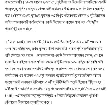
করতে পারেনি। ১৯৩৪ সালের ২৩শে মে, লুইজিয়ানার বিয়েনভিল প্যারিশের একটি
প্রত্যন্ত, ধূলিময় রাস্তায় তাদের এই মারাত্মক দৌরাত্ম্যের এক বিপর্যয়কর সমাপ্তি
ঘটে। টেক্সাস রেঞ্জার ফ্র্যাঙ্ক হ্যামার-এর নিখুঁত পরিকল্পনায় টেক্সাস ও লুইজিয়ানার
আইন প্রয়োগকারী কর্মকর্তাদের একটি বিশেষ দল কয়েক মাস ধরে এই জুটির
গতিবিধি ট্র্যাক করছিল।
বনি এবং ক্লাইড যখন একটি চুরি করা ফোর্ড ভি৮ গাড়িতে করে একটি পাহাড়ের
ওপর দিয়ে যাচ্ছিলেন, তখন লুকিয়ে থাকা কর্মকর্তারা কোনো পূর্ব সতর্কবার্তা ছাড়াই
গুলি চালাতে শুরু করেন। আইনরক্ষকরা একটি নিরলস আক্রমণ চালান, যেখানে
স্বয়ংক্রিয় রাইফেল এবং শটগান থেকে গাড়িটির ওপর ১৩০ রাউন্ডেরও বেশি গুলি
বর্ষণ করা হয়। দুজন অপরাধীই ঘটনাস্থলে তাৎক্ষণিকভাবে নিহত হন। বনি এবং
ক্লাইডের এই ভয়ানক এবং ব্যাপকভাবে প্রচারিত সমাপ্তি আমেরিকান আইন
প্রয়োগকারী ব্যবস্থার ইতিহাসে একটি সুনির্দিষ্ট টার্নিং পয়েন্ট হিসেবে চিহ্নিত হয়।
এটি স্বাধীন আঞ্চলিক অপরাধীদের যুগের অবসান ঘটায় এবং প্রারম্ভিক এফবিআই
(FBI)-এর মাধ্যমে অত্যন্ত সমন্বিত ও বিজ্ঞানভিত্তিক ফেডারেল পুলিশিং
কৌশলের বিকাশকে ত্বরান্বিত করে।