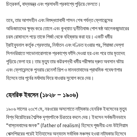
চিত্রকর্ম, বাদ্যযন্ত্র এবং প্রসাধনী প্রকাশ্যে পুড়িয়ে ফেলতে।
তবে, তার আপসহীন এবং বিশুদ্ধতাবাদী শাসন শেষ পর্যন্ত ফ্লোরেন্সের
অভিজাতদের ক্ষুব্ধ করে তোলে এবং কুখ্যাত দুর্নীতিবাজ পোপ ষষ্ঠ আলেকজান্ডারের
চরম রোষানলে পড়ে তাকে গির্জা থেকে বহিষ্কার করা হয়। একটি ধর্মীয়
ট্রাইব্যুনাল কর্তৃক গ্রেফতার, নির্যাতন এবং দণ্ডিত হওয়ার পর, পিয়াজা দেল্লা
সিগনরিয়াতে সাভোনারোলাকে প্রকাশ্যে ফাঁসি দেওয়া হয় এবং পরে তার মৃতদেহ
পুড়িয়ে ফেলা হয়। তার মৃত্যু তার কট্টরপন্থী ধর্মীয় পরীক্ষার দ্রুত অবসান ঘটায়
এবং ফ্লোরেন্সকে পুনরায় রেনেসাঁ শিল্প ও মানবতাবাদের প্রাথমিক গবেষণাগার
হিসেবে তার পূর্বের মর্যাদায় ফিরে যাওয়ার সুযোগ করে দেয়।
হেনরিক ইবসেন (১৮২৮ – ১৯০৬)
১৯০৬ সালের ২৩শে মে, নরওয়ের অসলোতে নাট্যকার হেনরিক ইবসেনের মৃত্যু
বিশ্ব থিয়েটারের শৈল্পিক দৃশ্যপটকে চিরতরে বদলে দেয়। ইবসেন সর্বজনীনভাবে
“বাস্তববাদের জনক” (father of realism) হিসেবে পূজনীয় এবং উইলিয়াম
শেক্সপিয়রের পরেই ইতিহাসের অন্যতম সর্বাধিক মঞ্চস্থ হওয়া নাট্যকার হিসেবে