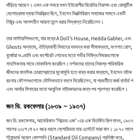
দাঁড়িয়ে আছেন। এমন এক সময়ে যখন ইউরোপীয় থিয়েটার নিরাপদ এবং রোমান্টিক
মেলোড্রামা দ্বারা নিয়ন্ত্রিত ছিল, ইবসেন ভিক্টোরিয়ান সমাজের সামনে একটি
নিষ্ঠুর এবং আপসহীন আয়না তুলে ধরার সিদ্ধান্ত নিয়েছিলেন।
তার মাস্টারপিসগুলো, যার মধ্যে A Doll’s House, Hedda Gabler, এবং
Ghosts অন্যতম, ঐতিহ্যবাহী বিবাহের দমবন্ধ করা সীমাবদ্ধতা, বংশগত রোগ,
বুর্জোয়া ভণ্ডামি এবং কর্পোরেট লোভের মতো গভীর নিষিদ্ধ বিষয়গুলোকে
সাহসিকতার সাথে মোকাবিলা করেছিল। দর্শকদের তাদের নিজস্ব পারিবারিক
জীবনের মানসিক চোরাস্রোতের মুখোমুখি হতে বাধ্য করার মাধ্যমে, ইবসেন নাটক
রচনার কৌশলগুলোকে মৌলিকভাবে বদলে দিয়েছিলেন, যা পরবর্তীতে জর্জ বার্নার্ড শ
এবং আর্থার মিলারের মতো আধুনিক নাট্যকারদের জন্য পথ প্রশস্ত করেছিল।
জন ডি. রকফেলার (১৮৩৯ – ১৯৩৭)
জন ডি. রকফেলার, আমেরিকান ‘গিল্ডেড এজ’-এর এক বিতর্কিত শিল্প দানব, ১৯৩৭
সালের ২৩শে মে ৯৭ বছর বয়সে ফ্লোরিডায় তার এস্টেটে মারা যান। ১৮৭০ সালে
স্ট্যান্ডার্ড অয়েল কোম্পানি (Standard Oil Company) প্রতিষ্ঠা করে,