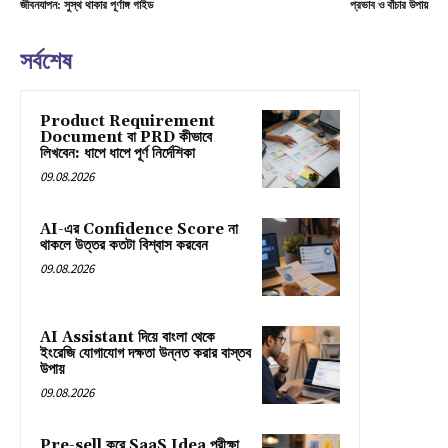
জীবনযাপন: সুস্থ থাকার পূর্ণাঙ্গ গাইড
প্রভাব ও বাঁচার উপায়
সর্বশেষ
Product Requirement
Document বা PRD কীভাবে
লিখবেন: ধাপে ধাপে পূর্ণ নির্দেশিকা
09.08.2026
AI-এর Confidence Score না
থাকলে উত্তর কতটা বিশ্বাস করবেন
09.08.2026
AI Assistant দিয়ে বাংলা থেকে
ইংরেজি যোগাযোগ দক্ষতা উন্নত করার বাস্তব
উপায়
09.08.2026
Pre-sell করে SaaS Idea পরীক্ষা