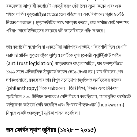
রকফেলার আগ্রাসী কর্পোরেট একত্রীকরণ কৌশলের সূচনা করেন এবং এক
পর্যায়ে মার্কিন যুক্তরাষ্ট্রের ভেতরে তেল পরিশোধন এবং বিপণনের প্রায় ৯০%
নিয়ন্ত্রণ করতেন। মুদ্রাস্ফীতির সাথে সমন্বয় করলে, তার সর্বোচ্চ মোট সম্পদের
পরিমাণ তাকে ইতিহাসের সবচেয়ে ধনী আমেরিকানে পরিণত করে।
তার কর্পোরেট মনোপলি বা একচেটিয়া আধিপত্য এতটাই শক্তিশালী ছিল যে এটি
সরাসরি মার্কিন যুক্তরাষ্ট্রের সুপ্রিম কোর্টকে যুগান্তকারী অ্যান্টিট্রাস্ট আইন
(antitrust legislation) বাস্তবায়নে বাধ্য করেছিল, যার ফলশ্রুতিতে
১৯১১ সালে ঐতিহাসিক স্ট্যান্ডার্ড অয়েল ভেঙে দেওয়া হয়। তার জীবনের শেষ
দশকগুলোতে, রকফেলার তার বিপুল মনোযোগ পদ্ধতিগত জনহিতকর কাজের
(philanthropy) দিকে সরিয়ে নেন। তিনি শিক্ষা, বিজ্ঞান এবং চিকিৎসা
প্রতিষ্ঠানে ৫০০ মিলিয়ন ডলারেরও বেশি বিতরণ করেছিলেন, যা আধুনিক কর্পোরেট
ফাউন্ডেশন কাঠামো তৈরি করেছিল এবং বিশ্বব্যাপী হুকওয়ার্ম (hookworm)
নির্মূলে একটি গুরুত্বপূর্ণ ভূমিকা পালন করেছিল।
জন ফোর্বস ন্যাশ জুনিয়র (১৯২৮ – ২০১৫)