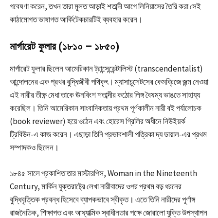
গবেষণা করেন, তখন তারা মূলত আড়াই শতাব্দী আগে লিনিয়াসের তৈরি করা সেই
কাঠামোগত ভাষাগত আর্কিটেকচারটিই ব্যবহার করেন।
মার্গারেট ফুলার (১৮১০ – ১৮৫০)
মার্গারেট ফুলার ছিলেন আমেরিকান ট্রান্সেন্ডেন্টালিস্ট (transcendentalist)
আন্দোলনের এক প্রখর বুদ্ধিজীবী পথিকৃৎ। ম্যাসাচুসেটসের কেমব্রিজে জন্ম নেওয়া
এই নারীর তীক্ষ্ণ মেধা তাকে ঊনবিংশ শতাব্দীর কঠোর লিঙ্গ বৈষম্য ভাঙতে সাহায্য
করেছিল। তিনি আমেরিকান সাংবাদিকতায় প্রথম পূর্ণকালীন নারী বই পর্যালোচক
(book reviewer) হয়ে ওঠেন এবং হোরেস গ্রিলির অধীনে নিউইয়র্ক
ট্রিবিউন-এ কাজ করেন। এছাড়া তিনি প্রভাবশালী পত্রিকা দ্য ডায়াল-এর প্রথম
সম্পাদকও ছিলেন।
১৮৪৫ সালে প্রকাশিত তার মাস্টারপিস, Woman in the Nineteenth
Century, মার্কিন যুক্তরাষ্ট্রে লেখা নারীবাদের ওপর প্রথম বড় ধরনের
বুদ্ধিবৃত্তিক প্রবন্ধ হিসেবে ব্যাপকভাবে স্বীকৃত। এতে তিনি নারীদের পূর্ণাঙ্গ
রাজনৈতিক, শিক্ষাগত এবং আধ্যাত্মিক স্বাধীনতার পক্ষে জোরালো যুক্তি উপস্থাপন