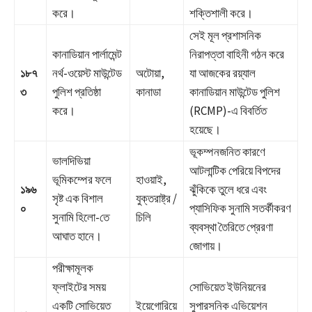
করে।
শক্তিশালী করে।
সেই মূল প্রশাসনিক
কানাডিয়ান পার্লামেন্ট
নিরাপত্তা বাহিনী গঠন করে
১৮৭
নর্থ-ওয়েস্ট মাউন্টেড
অটোয়া,
যা আজকের রয়্যাল
৩
পুলিশ প্রতিষ্ঠা
কানাডা
কানাডিয়ান মাউন্টেড পুলিশ
করে।
(RCMP)-এ বিবর্তিত
হয়েছে।
ভূকম্পনজনিত কারণে
ভালদিভিয়া
আটলান্টিক পেরিয়ে বিপদের
ভূমিকম্পের ফলে
হাওয়াই,
১৯৬
ঝুঁকিকে তুলে ধরে এবং
সৃষ্ট এক বিশাল
যুক্তরাষ্ট্র /
০
প্যাসিফিক সুনামি সতর্কীকরণ
সুনামি হিলো-তে
চিলি
ব্যবস্থা তৈরিতে প্রেরণা
আঘাত হানে।
জোগায়।
পরীক্ষামূলক
ফ্লাইটের সময়
সোভিয়েত ইউনিয়নের
একটি সোভিয়েত
ইয়েগোরিয়ে
সুপারসনিক এভিয়েশন