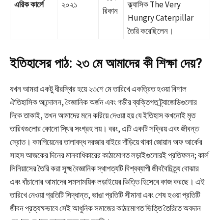
এরিক কার্লে
২০২১
ক্ল্যাসিক The Very
রিকান
Hungry Caterpillar
তৈরি করেছিলেন।
ইতিহাসের পাঠ: ২৩ মে আমাদের কী শিক্ষা দেয়?
যখন আমরা একটু ধীরস্থির হয়ে ২৩শে মে তারিখে একত্রিত হওয়া বিশাল
ঐতিহাসিক আন্দোলন, বৈজ্ঞানিক অর্জন এবং গভীর ব্যক্তিগত ট্র্যাজেডিগুলোর
দিকে তাকাই, তখন আমাদের মনে করিয়ে দেওয়া হয় যে ইতিহাস কখনোই মৃত
তারিখগুলোর কোনো স্থির সংগ্রহ নয়। বরং, এটি একটি সক্রিয় এবং জীবন্ত
স্রোত। কমপিয়েনের তালাবদ্ধ দরজার বাইরে দাঁড়িয়ে থাকা জোয়ান অফ আর্কের
সাহস আজকের দিনের মানবাধিকারের কাঠামোগত লড়াইগুলোরই প্রতিফলন; কার্ল
লিনিয়াসের তৈরি করা সূক্ষ্ম বৈজ্ঞানিক স্থাপত্যটি বিশ্বব্যাপী জীববৈচিত্র্য বোঝার
এবং বাঁচানোর আমাদের সমসাময়িক লড়াইয়ের ভিত্তি হিসেবে কাজ করছে। এই
তারিখে নেওয়া প্রতিটি সিদ্ধান্ত, ভাঙা প্রতিটি সীমানা এবং শেষ হওয়া প্রতিটি
জীবন প্রত্যক্ষভাবে সেই আধুনিক সমাজের কাঠামোগত ভিত্তি তৈরিতে অবদান