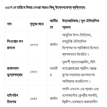
২৩শে মে তারিখে বিদায় নেওয়া আরও কিছু উল্লেখযোগ্য ব্যক্তিত্ব:
জাতীয়
উত্তরাধিকার / মূল ঐতিহাসিক
নাম
মৃত্যুর বছর
তা
প্রভাব
আধুনিক উৎস-ভিত্তিক,
লিওপোল্ড ফন
বস্তুনিষ্ঠ ঐতিহাসিক
১৮৮৬
জার্মান
রানকে
বিশ্লেষণের প্রতিষ্ঠাতা হিসেবে
ব্যাপকভাবে বিবেচিত।
দূরদর্শী প্রত্নতত্ত্ববিদ, যিনি
রাখালদাস
ভারতী
মহেঞ্জোদারোর প্রাচীন ব্রোঞ্জ
১৯৩০
বন্দ্যোপাধ্যায়
য়
যুগের সভ্যতার ধ্বংসাবশেষ
আবিষ্কার করেছিলেন।
নাৎসি এসএস-এর প্রধান এবং
হাইনরিখ
হলোকাস্টের কেন্দ্রীয় স্থপতি;
১৯৪৫
জার্মান
হিমলার
ব্রিটিশ হেফাজতে থাকাকালীন