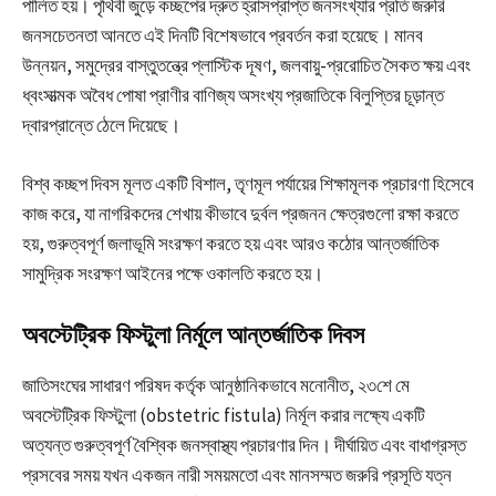
পালিত হয়। পৃথিবী জুড়ে কচ্ছপের দ্রুত হ্রাসপ্রাপ্ত জনসংখ্যার প্রতি জরুরি
জনসচেতনতা আনতে এই দিনটি বিশেষভাবে প্রবর্তন করা হয়েছে। মানব
উন্নয়ন, সমুদ্রের বাস্তুতন্ত্রে প্লাস্টিক দূষণ, জলবায়ু-প্ররোচিত সৈকত ক্ষয় এবং
ধ্বংসাত্মক অবৈধ পোষা প্রাণীর বাণিজ্য অসংখ্য প্রজাতিকে বিলুপ্তির চূড়ান্ত
দ্বারপ্রান্তে ঠেলে দিয়েছে।
বিশ্ব কচ্ছপ দিবস মূলত একটি বিশাল, তৃণমূল পর্যায়ের শিক্ষামূলক প্রচারণা হিসেবে
কাজ করে, যা নাগরিকদের শেখায় কীভাবে দুর্বল প্রজনন ক্ষেত্রগুলো রক্ষা করতে
হয়, গুরুত্বপূর্ণ জলাভূমি সংরক্ষণ করতে হয় এবং আরও কঠোর আন্তর্জাতিক
সামুদ্রিক সংরক্ষণ আইনের পক্ষে ওকালতি করতে হয়।
অবস্টেট্রিক ফিস্টুলা নির্মূলে আন্তর্জাতিক দিবস
জাতিসংঘের সাধারণ পরিষদ কর্তৃক আনুষ্ঠানিকভাবে মনোনীত, ২৩শে মে
অবস্টেট্রিক ফিস্টুলা (obstetric fistula) নির্মূল করার লক্ষ্যে একটি
অত্যন্ত গুরুত্বপূর্ণ বৈশ্বিক জনস্বাস্থ্য প্রচারণার দিন। দীর্ঘায়িত এবং বাধাগ্রস্ত
প্রসবের সময় যখন একজন নারী সময়মতো এবং মানসম্মত জরুরি প্রসূতি যত্ন