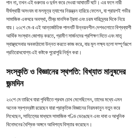
পান না, তখন এই গুরুতর ও দুর্বল করে দেওয়া আঘাতটি ঘটে। এর ফলে নারী
দীর্ঘস্থায়ী অসংযম বা মলমূত্র ত্যাগের নিয়ন্ত্রন হারিয়ে ফেলেন, যা প্রায়শই গভীর
সামাজিক একঘরে অবস্থা, তীব্র মানসিক ট্রমা এবং চরম দারিদ্র্যের দিকে নিয়ে
যায়। ২৩শে মে-র এই আন্তর্জাতিক পালনটি উন্নয়নশীল দেশগুলোতে বিশ্বব্যাপী
আর্থিক সংস্থান জোগাড় করতে, গ্রামীণ সার্জনদের প্রশিক্ষণ দিতে এবং মাতৃ
স্বাস্থ্যসেবার অবকাঠামো উন্নত করতে কাজ করে, যার মূল লক্ষ্য হলো সম্পূর্ণরূপে
প্রতিরোধযোগ্য এই কষ্টকে পুরোপুরি নির্মূল করা।
সংস্কৃতি ও বিজ্ঞানের স্থপতি: বিখ্যাত মানুষদের
জন্মদিন
২৩শে মে তারিখে যারা পৃথিবীতে প্রথম চোখ মেলেছিলেন, তাদের মধ্যে এমন
অনেক স্বপ্নদ্রষ্টা রয়েছেন যারা প্রাকৃতিক বিজ্ঞানের নিয়মকানুন নতুন করে
লিখেছেন, সাহিত্যের মাধ্যমে সামাজিক গণ্ডি ভেঙেছেন এবং দাবা ও আধুনিক
বিনোদনের বৈশ্বিক অঙ্গনে আধিপত্য বিস্তার করেছেন।