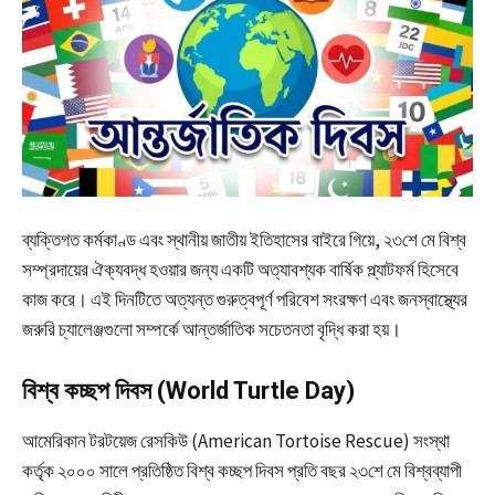
ব্যক্তিগত কর্মকাণ্ড এবং স্থানীয় জাতীয় ইতিহাসের বাইরে গিয়ে, ২৩শে মে বিশ্ব
সম্প্রদায়ের ঐক্যবদ্ধ হওয়ার জন্য একটি অত্যাবশ্যক বার্ষিক প্ল্যাটফর্ম হিসেবে
কাজ করে। এই দিনটিতে অত্যন্ত গুরুত্বপূর্ণ পরিবেশ সংরক্ষণ এবং জনস্বাস্থ্যের
জরুরি চ্যালেঞ্জগুলো সম্পর্কে আন্তর্জাতিক সচেতনতা বৃদ্ধি করা হয়।
বিশ্ব কচ্ছপ দিবস (World Turtle Day)
আমেরিকান টরটয়েজ রেসকিউ (American Tortoise Rescue) সংস্থা
কর্তৃক ২০০০ সালে প্রতিষ্ঠিত বিশ্ব কচ্ছপ দিবস প্রতি বছর ২৩শে মে বিশ্বব্যাপী