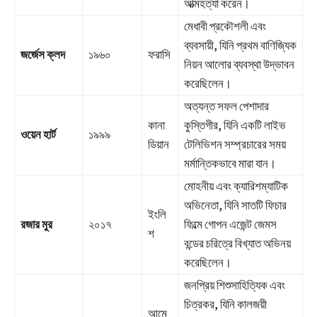
আত্মহত্যা করেন।
মেধাবী প্রকৌশলী এবং
ব্যবসায়ী, যিনি প্রথম বাণিজ্যিক
জর্জেস ক্লদ
১৯৬০
ফরাসি
নিয়ন আলোর ব্যবস্থা উদ্ভাবন
করেছিলেন।
অত্যন্ত সফল পেশাদার
কানা
কুস্তিগীর, যিনি একটি লাইভ
ওয়েন হার্ট
১৯৯৯
ডিয়ান
টেলিভিশন সম্প্রচারের সময়
মর্মান্তিকভাবে মারা যান।
মোহনীয় এবং ক্যারিশম্যাটিক
অভিনেতা, যিনি সাতটি ফিচার
ইংলি
রজার মুর
২০১৭
ফিল্মে গোপন এজেন্ট জেমস
শ
বন্ডের চরিত্রে বিখ্যাত অভিনয়
করেছিলেন।
জনপ্রিয় শিশুসাহিত্যিক এবং
চিত্রকর, যিনি কালজয়ী
আমে