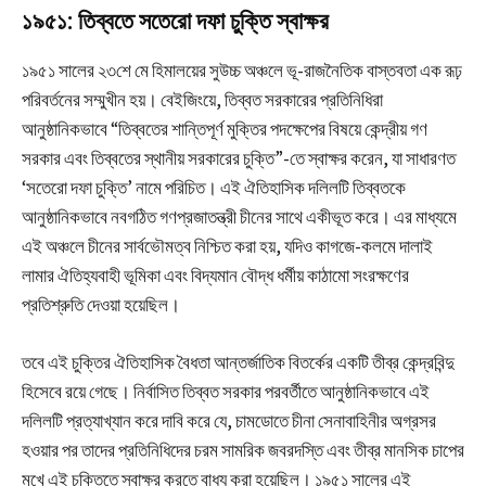
১৯৫১: তিব্বতে সতেরো দফা চুক্তি স্বাক্ষর
১৯৫১ সালের ২৩শে মে হিমালয়ের সুউচ্চ অঞ্চলে ভূ-রাজনৈতিক বাস্তবতা এক রূঢ়
পরিবর্তনের সম্মুখীন হয়। বেইজিংয়ে, তিব্বত সরকারের প্রতিনিধিরা
আনুষ্ঠানিকভাবে “তিব্বতের শান্তিপূর্ণ মুক্তির পদক্ষেপের বিষয়ে কেন্দ্রীয় গণ
সরকার এবং তিব্বতের স্থানীয় সরকারের চুক্তি”-তে স্বাক্ষর করেন, যা সাধারণত
‘সতেরো দফা চুক্তি’ নামে পরিচিত। এই ঐতিহাসিক দলিলটি তিব্বতকে
আনুষ্ঠানিকভাবে নবগঠিত গণপ্রজাতন্ত্রী চীনের সাথে একীভূত করে। এর মাধ্যমে
এই অঞ্চলে চীনের সার্বভৌমত্ব নিশ্চিত করা হয়, যদিও কাগজে-কলমে দালাই
লামার ঐতিহ্যবাহী ভূমিকা এবং বিদ্যমান বৌদ্ধ ধর্মীয় কাঠামো সংরক্ষণের
প্রতিশ্রুতি দেওয়া হয়েছিল।
তবে এই চুক্তির ঐতিহাসিক বৈধতা আন্তর্জাতিক বিতর্কের একটি তীব্র কেন্দ্রবিন্দু
হিসেবে রয়ে গেছে। নির্বাসিত তিব্বত সরকার পরবর্তীতে আনুষ্ঠানিকভাবে এই
দলিলটি প্রত্যাখ্যান করে দাবি করে যে, চামডোতে চীনা সেনাবাহিনীর অগ্রসর
হওয়ার পর তাদের প্রতিনিধিদের চরম সামরিক জবরদস্তি এবং তীব্র মানসিক চাপের
মুখে এই চুক্তিতে স্বাক্ষর করতে বাধ্য করা হয়েছিল। ১৯৫১ সালের এই