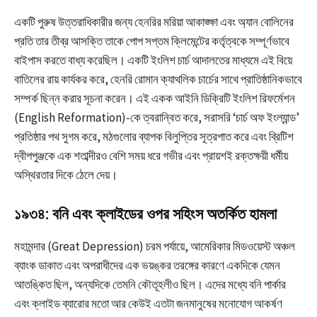
একটি পুরুষ উত্তরাধিকারীর জন্য হেনরির মরিয়া আকাঙ্ক্ষা এবং অ্যান বোলিনের
প্রতি তার তীব্র আসক্তি তাকে পোপ সপ্তম ক্লিমেন্টের কর্তৃত্বকে সম্পূর্ণভাবে
বাইপাস করতে বাধ্য করেছিল। একটি ইংলিশ চার্চ আদালতের মাধ্যমে এই বিয়ে
বাতিলের রায় কার্যকর করে, হেনরি রোমান ক্যাথলিক চার্চের সাথে প্রাতিষ্ঠানিকভাবে
সম্পর্ক ছিন্ন করার সূচনা করেন। এই একক আইনি ডিক্রিটি ইংলিশ রিফর্মেশন
(English Reformation)-কে ত্বরান্বিত করে, সরাসরি ‘চার্চ অফ ইংল্যান্ড’
প্রতিষ্ঠার পথ সুগম করে, মঠগুলোর ব্যাপক বিলুপ্তির সূত্রপাত করে এবং ব্রিটিশ
দ্বীপপুঞ্জকে এক শতাব্দীরও বেশি সময় ধরে গভীর এবং প্রায়শই রক্তক্ষয়ী ধর্মীয়
অস্থিরতার দিকে ঠেলে দেয়।
১৯৩৪: বনি এবং ক্লাইডের ওপর সহিংস অতর্কিত হামলা
মহামন্দার (Great Depression) চরম পর্যায়ে, আমেরিকার মিডওয়েস্ট অঞ্চল
ব্যাংক ডাকাত এবং অপরাধীদের এক ভয়ঙ্কর তরঙ্গের কারণে একদিকে যেমন
আতঙ্কিত ছিল, অন্যদিকে তেমনি কৌতূহলীও ছিল। এদের মধ্যে বনি পার্কার
এবং ক্লাইড ব্যারোর মতো আর কেউই এতটা জনমানুষের মনোযোগ আকর্ষণ