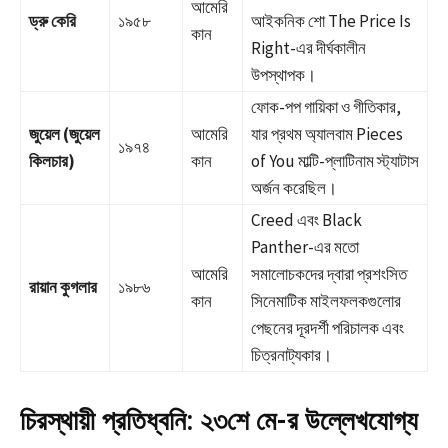
আমেরি
ড্রু কেরি
১৯৫৮
আইকনিক শো The Price Is
কান
Right-এর দীর্ঘকালীন
উপস্থাপক।
ফোক-পপ গায়িকা ও গীতিকার,
জুয়েল (জুয়েল
আমেরি
যার প্রথম অ্যালবাম Pieces
১৯৭৪
কিলচার)
কান
of You মাল্টি-প্লাটিনাম স্ট্যাটাস
অর্জন করেছিল।
Creed এবং Black
Panther-এর মতো
আমেরি
সমালোচকদের দ্বারা প্রশংসিত
রায়ান কুগলার
১৯৮৬
কান
সিনেমাটিক মাইলফলকগুলোর
পেছনের দূরদর্শী পরিচালক এবং
চিত্রনাট্যকার।
চিরস্থায়ী প্রতিধ্বনি: ২৩শে মে-র উল্লেখযোগ্য