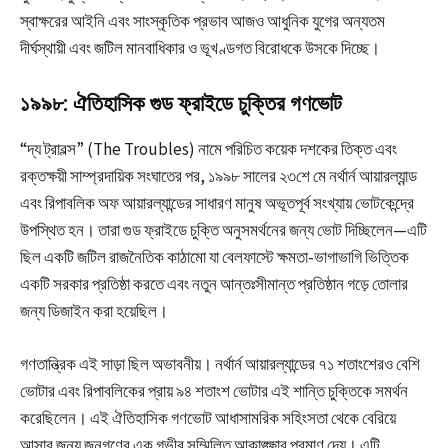
স্বাক্ষরের আইনি এবং সাংস্কৃতিক প্রভাব আজও আধুনিক যুগের অন্যতম
দীর্ঘস্থায়ী এবং জটিল মানবাধিকার ও ভূখণ্ডগত বিরোধকে উসকে দিচ্ছে।
১৯৯৮: ঐতিহাসিক গুড ফ্রাইডে চুক্তির গণভোট
“দ্য ট্রাবল্স” (The Troubles) নামে পরিচিত কয়েক দশকের তিক্ত এবং
রক্তক্ষয়ী সাম্প্রদায়িক সংঘাতের পর, ১৯৯৮ সালের ২৩শে মে নর্থার্ন আয়ারল্যান্ড
এবং রিপাবলিক অফ আয়ারল্যান্ডের সাধারণ মানুষ অভূতপূর্ব সংখ্যায় ভোটকেন্দ্রে
উপস্থিত হন। তারা গুড ফ্রাইডে চুক্তি অনুসমর্থনের জন্য ভোট দিচ্ছিলেন—এটি
ছিল একটি জটিল রাজনৈতিক কাঠামো যা বেলফাস্টে ক্ষমতা-ভাগাভাগি ভিত্তিক
একটি সরকার প্রতিষ্ঠা করতে এবং নতুন আন্তঃসীমান্ত প্রতিষ্ঠান গড়ে তোলার
জন্য ডিজাইন করা হয়েছিল।
গণতান্ত্রিক এই সাড়া ছিল অভাবনীয়। নর্থার্ন আয়ারল্যান্ডের ৭১ শতাংশেরও বেশি
ভোটার এবং রিপাবলিকের প্রায় ৯৪ শতাংশ ভোটার এই শান্তি চুক্তিকে সমর্থন
করেছিলেন। এই ঐতিহাসিক গণভোট আধাসামরিক সহিংসতা থেকে বেরিয়ে
আসার জন্য জনগণের এক গভীর সম্মিলিত আকাঙ্ক্ষার প্রমাণ দেয়। এটি