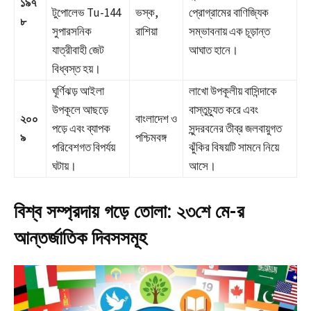
১৯৭
টুপোলেভ Tu-144
ভস্ক,
প্রোগ্রামের বাণিজ্যিক
৮
সুপারসনিক
রাশিয়া
সম্ভাবনায় এক চূড়ান্ত
যাত্রীবাহী জেট
আঘাত হানে।
বিধ্বস্ত হয়।
ঘূর্ণিঝড় আইলা
লাখো উপকূলীয় বাসিন্দাকে
উপকূলে আছড়ে
বাস্তুচ্যুত করে এবং
২০০
বাংলাদেশ ও
পড়ে এবং ব্যাপক
সুন্দরবনের তীব্র জলবায়ুগত
৯
পশ্চিমবঙ্গ
পরিবেশগত বিপর্যয়
ঝুঁকির বিষয়টি সামনে নিয়ে
ঘটায়।
আসে।
বিশ্ব সম্প্রদায় গড়ে তোলা: ২৩শে মে-র
আন্তর্জাতিক দিবসসমূহ