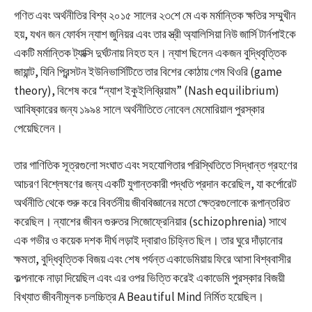
গণিত এবং অর্থনীতির বিশ্ব ২০১৫ সালের ২৩শে মে এক মর্মান্তিক ক্ষতির সম্মুখীন
হয়, যখন জন ফোর্বস ন্যাশ জুনিয়র এবং তার স্ত্রী অ্যালিসিয়া নিউ জার্সি টার্নপাইকে
একটি মর্মান্তিক ট্যাক্সি দুর্ঘটনায় নিহত হন। ন্যাশ ছিলেন একজন বুদ্ধিবৃত্তিক
জায়ান্ট, যিনি প্রিন্সটন ইউনিভার্সিটিতে তার বিশের কোঠায় গেম থিওরি (game
theory), বিশেষ করে “ন্যাশ ইকুইলিব্রিয়াম” (Nash equilibrium)
আবিষ্কারের জন্য ১৯৯৪ সালে অর্থনীতিতে নোবেল মেমোরিয়াল পুরস্কার
পেয়েছিলেন।
তার গাণিতিক সূত্রগুলো সংঘাত এবং সহযোগিতার পরিস্থিতিতে সিদ্ধান্ত গ্রহণের
আচরণ বিশ্লেষণের জন্য একটি যুগান্তকারী পদ্ধতি প্রদান করেছিল, যা কর্পোরেট
অর্থনীতি থেকে শুরু করে বিবর্তনীয় জীববিজ্ঞানের মতো ক্ষেত্রগুলোকে রূপান্তরিত
করেছিল। ন্যাশের জীবন গুরুতর সিজোফ্রেনিয়ার (schizophrenia) সাথে
এক গভীর ও কয়েক দশক দীর্ঘ লড়াই দ্বারাও চিহ্নিত ছিল। তার ঘুরে দাঁড়ানোর
ক্ষমতা, বুদ্ধিবৃত্তিক বিজয় এবং শেষ পর্যন্ত একাডেমিয়ায় ফিরে আসা বিশ্ববাসীর
কল্পনাকে নাড়া দিয়েছিল এবং এর ওপর ভিত্তি করেই একাডেমি পুরস্কার বিজয়ী
বিখ্যাত জীবনীমূলক চলচ্চিত্র A Beautiful Mind নির্মিত হয়েছিল।