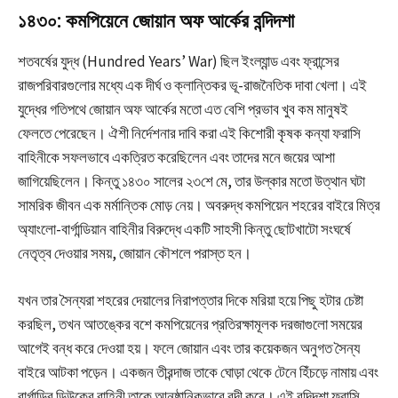
১৪৩০: কমপিয়েনে জোয়ান অফ আর্কের বন্দিদশা
শতবর্ষের যুদ্ধ (Hundred Years’ War) ছিল ইংল্যান্ড এবং ফ্রান্সের
রাজপরিবারগুলোর মধ্যে এক দীর্ঘ ও ক্লান্তিকর ভূ-রাজনৈতিক দাবা খেলা। এই
যুদ্ধের গতিপথে জোয়ান অফ আর্কের মতো এত বেশি প্রভাব খুব কম মানুষই
ফেলতে পেরেছেন। ঐশী নির্দেশনার দাবি করা এই কিশোরী কৃষক কন্যা ফরাসি
বাহিনীকে সফলভাবে একত্রিত করেছিলেন এবং তাদের মনে জয়ের আশা
জাগিয়েছিলেন। কিন্তু ১৪৩০ সালের ২৩শে মে, তার উল্কার মতো উত্থান ঘটা
সামরিক জীবন এক মর্মান্তিক মোড় নেয়। অবরুদ্ধ কমপিয়েন শহরের বাইরে মিত্র
অ্যাংলো-বার্গান্ডিয়ান বাহিনীর বিরুদ্ধে একটি সাহসী কিন্তু ছোটখাটো সংঘর্ষে
নেতৃত্ব দেওয়ার সময়, জোয়ান কৌশলে পরাস্ত হন।
যখন তার সৈন্যরা শহরের দেয়ালের নিরাপত্তার দিকে মরিয়া হয়ে পিছু হটার চেষ্টা
করছিল, তখন আতঙ্কের বশে কমপিয়েনের প্রতিরক্ষামূলক দরজাগুলো সময়ের
আগেই বন্ধ করে দেওয়া হয়। ফলে জোয়ান এবং তার কয়েকজন অনুগত সৈন্য
বাইরে আটকা পড়েন। একজন তীরন্দাজ তাকে ঘোড়া থেকে টেনে হিঁচড়ে নামায় এবং
বার্গান্ডির ডিউকের বাহিনী তাকে আনুষ্ঠানিকভাবে বন্দী করে। এই বন্দিদশা ফরাসি