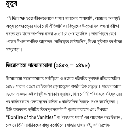
মৃত্যু
এই দিনে শুরু হওয়া জীবনগুলোকে সম্মান জানানোর পাশাপাশি, আমাদের অবশ্যই
অত্যন্ত গুরুত্বের সাথে সেই ঐতিহাসিক চরিত্রদের উত্তরাধিকারগুলো পরীক্ষা
করতে হবে যাদের জাগতিক যাত্রা ২৩শে মে শেষ হয়েছিল। তারা পিছনে রেখে
গেছেন বিশাল দার্শনিক আন্দোলন, সাহিত্যের মাস্টারপিস, কিংবা সুবিশাল কর্পোরেট
সাম্রাজ্য।
জিরোলামো সাভোনারোলা (১৪৫২ – ১৪৯৮)
জিরোলামো সাভোনারোলার মর্মান্তিক ও ভয়াবহ পরিণতির দৃশ্যপট রচিত হয়েছিল
১৪৯৮ সালের ২৩শে মে ইতালির ফ্লোরেন্সের রাজনৈতিক কেন্দ্রে। সাভোনারোলা
ছিলেন একজন কট্টরপন্থী ডমিনিকান ফ্রায়ার, যিনি মেদিচি পরিবারকে বহিষ্কারের
পর কার্যকরভাবে ফ্লোরেন্সের নৈতিক ও রাজনৈতিক নিয়ন্ত্রণ দখল করেছিলেন।
তিনি যাজকদের দুর্নীতির বিরুদ্ধে সতর্কবাণী প্রচার করতেন এবং বিখ্যাত
“Bonfire of the Vanities” বা ‘অহংকার দহন’ এর আয়োজন করেছিলেন,
যেখানে তিনি নাগরিকদের বাধ্য করেছিলেন হাজার হাজার বই, ধর্মনিরপেক্ষ