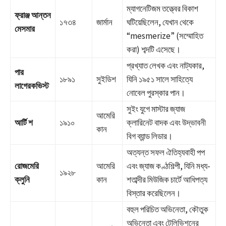
ম্যাগনেটিজম তত্ত্বের বিকাশ
ফ্রাঞ্জ আন্তন
১৭৩৪
জার্মান
ঘটিয়েছিলেন, যেখান থেকে
মেসমার
“mesmerize” (সম্মোহিত
করা) শব্দটি এসেছে।
প্রখ্যাত লেখক এবং নাট্যকার,
পার
১৮৯১
সুইডিশ
যিনি ১৯৫১ সালে সাহিত্যে
লাগেরকভিস্ট
নোবেল পুরস্কার পান।
সুইং যুগে মাস্টার জ্যাজ
আমেরি
আর্টি শ
১৯১০
ক্লারিনেট বাদক এবং উদ্ভাবনী
কান
বিগ ব্যান্ড লিডার।
অত্যন্ত সফল ঐতিহ্যবাহী পপ
রোজমেরি
আমেরি
এবং জ্যাজ কণ্ঠশিল্পী, যিনি মধ্য-
১৯২৮
ক্লুনি
কান
শতাব্দীর মিউজিক চার্টে আধিপত্য
বিস্তার করেছিলেন।
বহুল পরিচিত অভিনেতা, কৌতুক
অভিনেতা এবং টেলিভিশনের