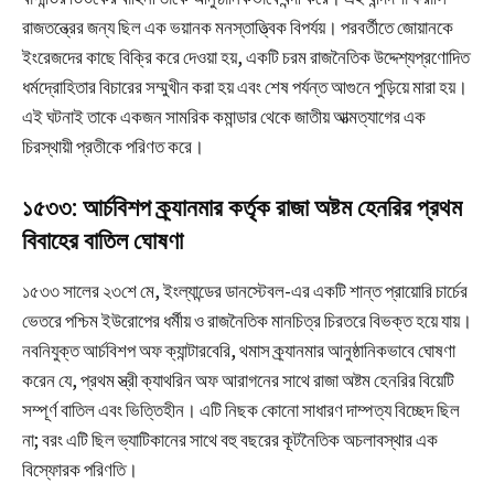
রাজতন্ত্রের জন্য ছিল এক ভয়ানক মনস্তাত্ত্বিক বিপর্যয়। পরবর্তীতে জোয়ানকে
ইংরেজদের কাছে বিক্রি করে দেওয়া হয়, একটি চরম রাজনৈতিক উদ্দেশ্যপ্রণোদিত
ধর্মদ্রোহিতার বিচারের সম্মুখীন করা হয় এবং শেষ পর্যন্ত আগুনে পুড়িয়ে মারা হয়।
এই ঘটনাই তাকে একজন সামরিক কমান্ডার থেকে জাতীয় আত্মত্যাগের এক
চিরস্থায়ী প্রতীকে পরিণত করে।
১৫৩৩: আর্চবিশপ ক্র্যানমার কর্তৃক রাজা অষ্টম হেনরির প্রথম
বিবাহের বাতিল ঘোষণা
১৫৩৩ সালের ২৩শে মে, ইংল্যান্ডের ডানস্টেবল-এর একটি শান্ত প্রায়োরি চার্চের
ভেতরে পশ্চিম ইউরোপের ধর্মীয় ও রাজনৈতিক মানচিত্র চিরতরে বিভক্ত হয়ে যায়।
নবনিযুক্ত আর্চবিশপ অফ ক্যান্টারবেরি, থমাস ক্র্যানমার আনুষ্ঠানিকভাবে ঘোষণা
করেন যে, প্রথম স্ত্রী ক্যাথরিন অফ আরাগনের সাথে রাজা অষ্টম হেনরির বিয়েটি
সম্পূর্ণ বাতিল এবং ভিত্তিহীন। এটি নিছক কোনো সাধারণ দাম্পত্য বিচ্ছেদ ছিল
না; বরং এটি ছিল ভ্যাটিকানের সাথে বহু বছরের কূটনৈতিক অচলাবস্থার এক
বিস্ফোরক পরিণতি।