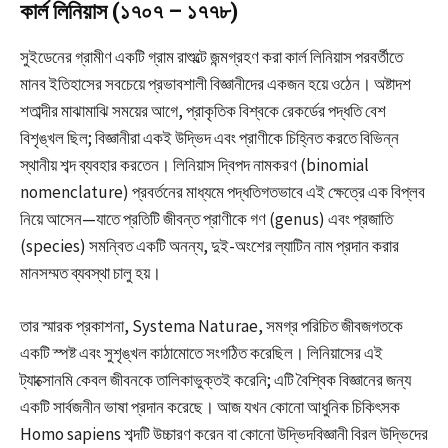
কার্ল লিনিয়াস (১৭০৭ – ১৭৭৮)
সুইডেনের গ্রামীণ একটি গ্রাম রাশুল্টে জন্মগ্রহণ করা কার্ল লিনিয়াস পরবর্তীতে
মানব ইতিহাসের সবচেয়ে প্রভাবশালী বিজ্ঞানীদের একজন হয়ে ওঠেন। অষ্টাদশ
শতাব্দীর মাঝামাঝি সময়ের আগে, প্রাকৃতিক বিশ্বকে রেকর্ডের পদ্ধতি বেশ
বিশৃঙ্খল ছিল; বিজ্ঞানীরা একই উদ্ভিদ এবং প্রাণীকে চিহ্নিত করতে বিভিন্ন
স্থানীয় শব্দ ব্যবহার করতেন। লিনিয়াস দ্বিপদ নামকরণ (binomial
nomenclature) প্রবর্তনের মাধ্যমে পদ্ধতিগতভাবে এই ক্ষেত্রে এক বিপ্লব
নিয়ে আসেন—যাতে প্রতিটি জীবন্ত প্রাণীকে গণ (genus) এবং প্রজাতি
(species) সমন্বিত একটি অনন্য, দুই-অংশের ল্যাটিন নাম প্রদান করার
মানসম্মত ব্যবস্থা চালু হয়।
তার স্মারক প্রকাশনা, Systema Naturae, সমগ্র পরিচিত জীবজগতকে
একটি স্পষ্ট এবং সুশৃঙ্খল কাঠামোতে সংগঠিত করেছিল। লিনিয়াসের এই
ট্যাক্সোনমি কেবল জীবনকে তালিকাভুক্তই করেনি; এটি বৈশ্বিক বিজ্ঞানের জন্য
একটি সার্বজনীন ভাষা প্রদান করেছে। আজ যখন কোনো আধুনিক চিকিৎসক
Homo sapiens শব্দটি উচ্চারণ করেন বা কোনো উদ্ভিদবিজ্ঞানী বিরল উদ্ভিদের