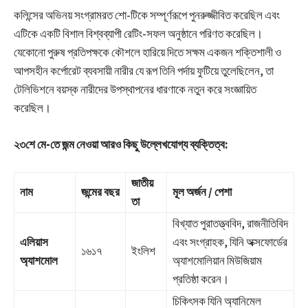
কলিন্সের অভিনয় সংগ্রামরত শো-টিকে সম্পূর্ণরূপে পুনরুজ্জীবিত করেছিল এবং
এটিকে একটি বিশাল বিশ্বব্যাপী রেটিং-সফল অনুষ্ঠানে পরিণত করেছিল।
যেকোনো পুরুষ প্রতিপক্ষকে কৌশলে হারিয়ে দিতে সক্ষম একজন শক্তিশালী ও
আপসহীন কর্পোরেট ব্যবসায়ী নারীর যে রূপ তিনি পর্দায় ফুটিয়ে তুলেছিলেন, তা
টেলিভিশনে বয়স্ক নারীদের উপস্থাপনের ধারণাকে নতুন করে সংজ্ঞায়িত
করেছিল।
২৩শে মে-তে জন্ম নেওয়া আরও কিছু উল্লেখযোগ্য ব্যক্তিত্ব:
জাতীয়
নাম
জন্মের বছর
মূল অর্জন / পেশা
তা
বিখ্যাত পুরাতত্ত্ববিদ, রাজনীতিবিদ
এলিয়াস
এবং সংগ্রাহক, যিনি অক্সফোর্ডের
১৬১৭
ইংলিশ
অ্যাশমোল
অ্যাশমোলিয়ান মিউজিয়াম
প্রতিষ্ঠা করেন।
চিকিৎসক যিনি অ্যানিমেল