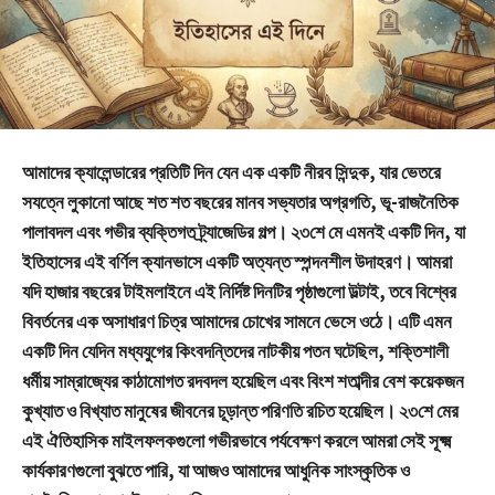
আমাদের ক্যালেন্ডারের প্রতিটি দিন যেন এক একটি নীরব সিন্দুক, যার ভেতরে
সযত্নে লুকানো আছে শত শত বছরের মানব সভ্যতার অগ্রগতি, ভূ-রাজনৈতিক
পালাবদল এবং গভীর ব্যক্তিগত ট্র্যাজেডির গল্প। ২৩শে মে এমনই একটি দিন, যা
ইতিহাসের এই বর্ণিল ক্যানভাসে একটি অত্যন্ত স্পন্দনশীল উদাহরণ। আমরা
যদি হাজার বছরের টাইমলাইনে এই নির্দিষ্ট দিনটির পৃষ্ঠাগুলো উল্টাই, তবে বিশ্বের
বিবর্তনের এক অসাধারণ চিত্র আমাদের চোখের সামনে ভেসে ওঠে। এটি এমন
একটি দিন যেদিন মধ্যযুগের কিংবদন্তিদের নাটকীয় পতন ঘটেছিল, শক্তিশালী
ধর্মীয় সাম্রাজ্যের কাঠামোগত রদবদল হয়েছিল এবং বিংশ শতাব্দীর বেশ কয়েকজন
কুখ্যাত ও বিখ্যাত মানুষের জীবনের চূড়ান্ত পরিণতি রচিত হয়েছিল। ২৩শে মের
এই ঐতিহাসিক মাইলফলকগুলো গভীরভাবে পর্যবেক্ষণ করলে আমরা সেই সূক্ষ্ম
কার্যকারণগুলো বুঝতে পারি, যা আজও আমাদের আধুনিক সাংস্কৃতিক ও