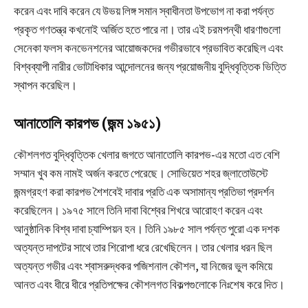
করেন এবং দাবি করেন যে উভয় লিঙ্গ সমান স্বাধীনতা উপভোগ না করা পর্যন্ত
প্রকৃত গণতন্ত্র কখনোই অর্জিত হতে পারে না। তার এই চরমপন্থী ধারণাগুলো
সেনেকা ফলস কনভেনশনের আয়োজকদের গভীরভাবে প্রভাবিত করেছিল এবং
বিশ্বব্যাপী নারীর ভোটাধিকার আন্দোলনের জন্য প্রয়োজনীয় বুদ্ধিবৃত্তিক ভিত্তি
স্থাপন করেছিল।
আনাতোলি কারপভ (জন্ম ১৯৫১)
কৌশলগত বুদ্ধিবৃত্তিক খেলার জগতে আনাতোলি কারপভ-এর মতো এত বেশি
সম্মান খুব কম নামই অর্জন করতে পেরেছে। সোভিয়েত শহর জ্লাতোউস্টে
জন্মগ্রহণ করা কারপভ শৈশবেই দাবার প্রতি এক অসামান্য প্রতিভা প্রদর্শন
করেছিলেন। ১৯৭৫ সালে তিনি দাবা বিশ্বের শিখরে আরোহণ করেন এবং
আনুষ্ঠানিক বিশ্ব দাবা চ্যাম্পিয়ন হন। তিনি ১৯৮৫ সাল পর্যন্ত পুরো এক দশক
অত্যন্ত দাপটের সাথে তার শিরোপা ধরে রেখেছিলেন। তার খেলার ধরন ছিল
অত্যন্ত গভীর এবং শ্বাসরুদ্ধকর পজিশনাল কৌশল, যা নিজের ভুল কমিয়ে
আনত এবং ধীরে ধীরে প্রতিপক্ষের কৌশলগত বিকল্পগুলোকে নিঃশেষ করে দিত।