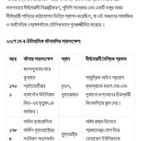
সফলভাবে দীর্ঘমেয়াদী নিরস্ত্রীকরণ, পুলিশি সংস্কার এবং একটি ভঙ্গুর অথচ
দীর্ঘস্থায়ী শান্তির কাঠামোগত ভিত্তি স্থাপন করেছিল, যা ওই অঞ্চলের সামাজিক
ও অর্থনৈতিক প্রেক্ষাপটকে মৌলিকভাবে পুনরুজ্জীবিত করেছে।
২৩শে মে-র ঐতিহাসিক ঘটনাবলির সারসংক্ষেপ:
বছর
ঘটনার সারসংক্ষেপ
স্থান
দীর্ঘমেয়াদী বৈশ্বিক প্রভাব
জলদস্যুতার দায়ে
কুখ্যাত
সামুদ্রিক আইন প্রয়োগ
১৭০
প্রাইভেটিয়ার
লন্ডন,
ব্যবস্থাকে বদলে দেয় এবং
১
ক্যাপ্টেন উইলিয়াম
যুক্তরাজ্য
লুকানো গুপ্তধনের চিরস্থায়ী
কিড-এর মৃত্যুদণ্ড
কিংবদন্তির জন্ম দেয়।
কার্যকর।
সাউথ ক্যারোলিনা
অষ্টম রাজ্য হিসেবে
১৭৮
মার্কিন যুক্তরাষ্ট্রের
প্রজাতন্ত্রে যোগ দিয়ে
যুক্তরাষ্ট্র
৮
সংবিধান অনুসমর্থন
ফেডারেল ইউনিয়নকে