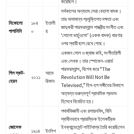
করেছিল।
সর্বকালের অন্যতম সেরা বেহালা বাদক।
তার অসামান্য প্রযুক্তিগত দক্ষতা এবং
নিকোলো
১৮৪
ইতালী
জাদুকরী পারফরম্যান্স শাস্ত্রীয় সংগীত এবং
পাগানিনি
০
য়
‘সোলো ভার্চুওসো’ (একক বাদক) ধারণার
ওপর স্থায়ী ছাপ রেখে গেছে।
একজন সোল ও জ্যাজ কবি, সংগীতশিল্পী
এবং লেখক। তার স্পোকেন-ওয়ার্ড
পারফরম্যান্স, বিশেষ করে “The
গিল স্কট-
আমে
২০১১
Revolution Will Not Be
হেরন
রিকান
Televised,” হিপ-হপ সঙ্গীতের বিকাশে
অত্যন্ত গুরুত্বপূর্ণ প্রাথমিক প্রভাব
হিসেবে বিবেচিত হয়।
পদার্থবিজ্ঞানী এবং রসায়নবিদ, যিনি
স্বাধীনভাবে প্রারম্ভিক ইলেকট্রিক
জোসেফ
ইনক্যান্ডেসেন্ট লাইটবাল্ব তৈরি করেছিলেন
১৯১৪
ইংলিশ