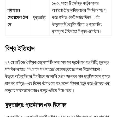
১৯৩০ সালে রিচার্ড ড্রু কর্তৃক স্বচ্ছ
ন্যাশনাল
আঠালো টেপ আবিষ্কারের দিনটিকে স্মরণ
সেলোফেন টেপ
যুক্তরাষ্ট্র
করে পালিত একটি মজার দিবস। এই
ডে
উদ্ভাবনটি দৈনন্দিন জীবন ও প্যাকেজিং
ব্যবস্থায় রীতিমতো বিপ্লব এনেছিল।
বিশ্ব ইতিহাস
২৭ মে তারিখের বৈশ্বিক প্রেক্ষাপটটি অসাধারণ সব প্রকৌশলগত কীর্তি, চূড়ান্ত
সামরিক সংঘাত এবং মহান সব শহরের গোড়াপত্তনের ঘটনা দিয়ে সাজানো।
উত্তর আটলান্টিকের হিমশীতল জলরাশি থেকে শুরু করে সান ফ্রান্সিসকোর ব্যস্ত
রাজপথ পর্যন্ত—এই দিনের ঘটনাগুলো বহু দেশের সীমানা নতুন করে এঁকেছে এবং
মানুষের সক্ষমতাকে আরও বহুদূর এগিয়ে নিয়ে গেছে।
যুক্তরাষ্ট্র: প্রকৌশল এবং বিনোদন
যুক্তরাষ্ট্রে ২৭ মে মানেই একটি স্থাপত্য বিস্ময়ের সমাপ্তি এবং আমেরিকান পপ