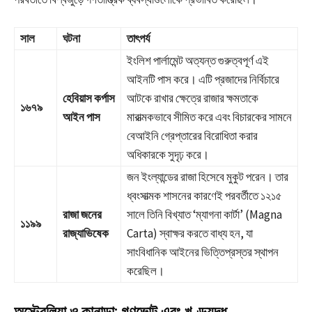
সাল
ঘটনা
তাৎপর্য
ইংলিশ পার্লামেন্ট অত্যন্ত গুরুত্বপূর্ণ এই
আইনটি পাস করে। এটি প্রজাদের নির্বিচারে
হেবিয়াস কর্পাস
আটকে রাখার ক্ষেত্রে রাজার ক্ষমতাকে
১৬৭৯
আইন পাস
মারাত্মকভাবে সীমিত করে এবং বিচারকের সামনে
বেআইনি গ্রেপ্তারের বিরোধিতা করার
অধিকারকে সুদৃঢ় করে।
জন ইংল্যান্ডের রাজা হিসেবে মুকুট পরেন। তার
ধ্বংসাত্মক শাসনের কারণেই পরবর্তীতে ১২১৫
রাজা জনের
সালে তিনি বিখ্যাত ‘ম্যাগনা কার্টা’ (Magna
১১৯৯
রাজ্যাভিষেক
Carta) স্বাক্ষর করতে বাধ্য হন, যা
সাংবিধানিক আইনের ভিত্তিপ্রস্তর স্থাপন
করেছিল।
অস্ট্রেলিয়া ও কানাডা: গণভোট এবং খণ্ডযুদ্ধ