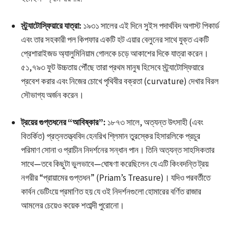
স্ট্র্যাটোস্ফিয়ারে যাত্রা:
১৯৩১ সালের এই দিনে সুইস পদার্থবিদ অগাস্ট পিকার্ড
এবং তার সহকারী পল কিপফার একটি হট এয়ার বেলুনের সাথে যুক্ত একটি
প্রেশারাইজড অ্যালুমিনিয়াম গোলকে চড়ে আকাশের দিকে যাত্রা করেন।
৫১,৭৯৩ ফুট উচ্চতায় পৌঁছে তারা প্রথম মানুষ হিসেবে স্ট্র্যাটোস্ফিয়ারে
প্রবেশ করার এবং নিজের চোখে পৃথিবীর বক্রতা (curvature) দেখার বিরল
সৌভাগ্য অর্জন করেন।
ট্রয়ের গুপ্তধনের “আবিষ্কার”:
১৮৭৩ সালে, অত্যন্ত উৎসাহী (এবং
বিতর্কিত) প্রত্নতত্ত্ববিদ হেনরিখ শ্লিমান তুরস্কের হিসারলিকে প্রচুর
পরিমাণ সোনা ও প্রাচীন নিদর্শনের সন্ধান পান। তিনি অত্যন্ত সাহসিকতার
সাথে—তবে কিছুটা ভুলভাবে—ঘোষণা করেছিলেন যে এটি কিংবদন্তি ট্রয়
নগরীর “প্রায়ামের গুপ্তধন” (Priam’s Treasure)। যদিও পরবর্তীতে
কার্বন ডেটিংয়ে প্রমাণিত হয় যে ওই নিদর্শনগুলো হোমারের বর্ণিত রাজার
আমলের চেয়েও কয়েক শতাব্দী পুরোনো।