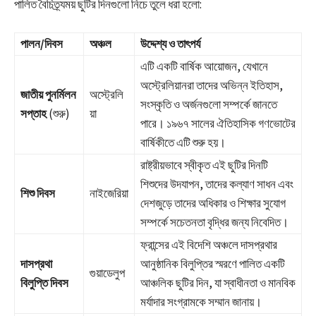
পালিত বৈচিত্র্যময় ছুটির দিনগুলো নিচে তুলে ধরা হলো:
পালন/দিবস
অঞ্চল
উদ্দেশ্য ও তাৎপর্য
এটি একটি বার্ষিক আয়োজন, যেখানে
অস্ট্রেলিয়ানরা তাদের অভিন্ন ইতিহাস,
জাতীয় পুনর্মিলন
অস্ট্রেলি
সংস্কৃতি ও অর্জনগুলো সম্পর্কে জানতে
সপ্তাহ
(শুরু)
য়া
পারে। ১৯৬৭ সালের ঐতিহাসিক গণভোটের
বার্ষিকীতে এটি শুরু হয়।
রাষ্ট্রীয়ভাবে স্বীকৃত এই ছুটির দিনটি
শিশুদের উদযাপন, তাদের কল্যাণ সাধন এবং
শিশু দিবস
নাইজেরিয়া
দেশজুড়ে তাদের অধিকার ও শিক্ষার সুযোগ
সম্পর্কে সচেতনতা বৃদ্ধির জন্য নিবেদিত।
ফ্রান্সের এই বিদেশি অঞ্চলে দাসপ্রথার
দাসপ্রথা
আনুষ্ঠানিক বিলুপ্তির স্মরণে পালিত একটি
গুয়াডেলুপ
বিলুপ্তি দিবস
আঞ্চলিক ছুটির দিন, যা স্বাধীনতা ও মানবিক
মর্যাদার সংগ্রামকে সম্মান জানায়।