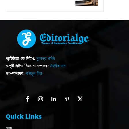
প্রতিষ্ঠাতা এবং সিইও:
সুকান্ত পার্থিব
ডেপুটি সিইও, সিওও ও সম্পাদক:
ঔষ্ণীক দাশ
উপ-সম্পাদক:
গাউছুল হীরা
Quick Links
হোম