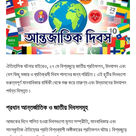
ঐতিহাসিক ঘটনার বাইরেও, ২৭ মে বিশ্বজুড়ে জাতীয় প্রতিফলন, উদযাপন এবং
বেশ কিছু মজার ও ব্যতিক্রমী দিবস পালনের জন্য পরিচিত। এই ছুটির দিনগুলো
গুরুত্বপূর্ণ মানবাধিকার বার্ষিকী থেকে শুরু করে তারুণ্য এবং উদ্ভাবনের উদযাপন
পর্যন্ত বিস্তৃত।
প্রধান আন্তর্জাতিক ও জাতীয় দিবসসমূহ
আজকের দিনে পালিত হওয়া দিবসগুলো মূলত সম্প্রীতি, মানবাধিকার এবং
সাংস্কৃতিক ঐতিহ্যের প্রতি বিশ্বব্যাপী অঙ্গীকারের প্রতিফলন ঘটায়। বিশ্বজুড়ে