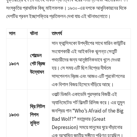
সংস্কৃতির প্রাথমিক কিছু মাইলফলক। ১৯৩০-এর দশকে আধুনিকায়নের দিকে
দেশটির প্রবল ইচ্ছাশক্তির প্রতিফলন দেখা যায় এই ঘটনাগুলোতে।
সাল
ঘটনা
তাৎপর্য
সান ফ্রান্সিসকো উপদ্বীপের সাথে মারিন কাউন্টির
সংযোগকারী এই আইকনিক ঝুলন্ত সেতুটি
গোল্ডেন
পথচারীদের জন্য আনুষ্ঠানিকভাবে খুলে দেওয়া
১৯৩৭
গেট ব্রিজ
হয়। সে সময় এটি ছিল বিশ্বের দীর্ঘতম
উদ্বোধন
সাসপেনশন ব্রিজ এবং আজও এটি পুরকৌশলের
এক বিশাল বিজয় হিসেবে দাঁড়িয়ে আছে।
ওয়াল্ট ডিজনি একাডেমি পুরস্কার বিজয়ী এই
অ্যানিমেটেড শর্ট ফিল্মটি রিলিজ করে। এর তুমুল
থ্রি লিটল
জনপ্রিয় গান “Who’s Afraid of the Big
১৯৩৩
পিগস
Bad Wolf?” মহামন্দার (Great
মুক্তি
Depression) সময়ে মানুষের ঘুরে দাঁড়ানোর
এক অঘোষিত জাতীয় সঙ্গীতে পরিণত হয়েছিল।