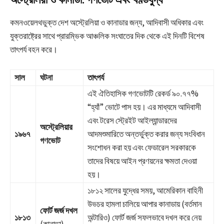
কমনওয়েলথভুক্ত দেশ অস্ট্রেলিয়া ও কানাডার জন্য, আদিবাসী অধিকার এবং
যুক্তরাষ্ট্রের সাথে প্রারম্ভিক আঞ্চলিক সংঘাতের দিক থেকে এই দিনটি বিশেষ
তাৎপর্য বহন করে।
সাল
ঘটনা
তাৎপর্য
এই ঐতিহাসিক গণভোটটি রেকর্ড ৯০.৭৭%
“হ্যাঁ” ভোটে পাস হয়। এর মাধ্যমে আদিবাসী
এবং টরেস স্ট্রেইট আইল্যান্ডারদের
অস্ট্রেলিয়ার
১৯৬৭
আদমশুমারিতে অন্তর্ভুক্ত করার জন্য সংবিধান
গণভোট
সংশোধন করা হয় এবং ফেডারেল সরকারকে
তাদের বিষয়ে আইন প্রণয়নের ক্ষমতা দেওয়া
হয়।
১৮১২ সালের যুদ্ধের সময়, আমেরিকান বাহিনী
উভচর হামলা চালিয়ে আপার কানাডায় (বর্তমান
ফোর্ট জর্জ দখল
১৮১৩
অন্টারিও) ফোর্ট জর্জ সফলভাবে দখল করে নেয়