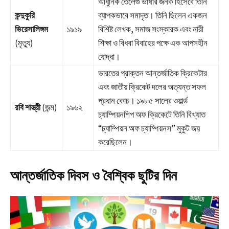
আধুনিক তেলেগু ভাষার জনক হিসেবে তিনি
কন্দুকুরি
ব্যাপকভাবে সমাদৃত। তিনি ছিলেন একজন
ভিরেসালিঙ্গম
১৯১৯
বিশিষ্ট লেখক, সমাজ সংস্কারক এবং নারী
(মৃত্যু)
শিক্ষা ও বিধবা বিবাহের পক্ষে এক আপসহীন
যোদ্ধা।
ভারতের প্রাক্তন আন্তর্জাতিক ক্রিকেটার
এবং জাতীয় ক্রিকেট দলের অত্যন্ত সফল
প্রধান কোচ। ১৯৮৫ সালের ওয়ার্ল্ড
রবি শাস্ত্রী
(জন্ম)
১৯৬২
চ্যাম্পিয়নশিপ অফ ক্রিকেটে তিনি বিখ্যাত
“চ্যাম্পিয়ন অফ চ্যাম্পিয়নস” মুকুট জয়
করেছিলেন।
আন্তর্জাতিক দিবস ও বৈশ্বিক ছুটির দিন