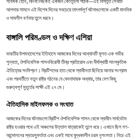
গবেষক হোন, কিংবা নিছকই একজন কৌতূহলী পাঠক—এই বিস্তৃত লেখাটি
আপনার সামনে এই বিশেষ দিনের সবচেয়ে তাৎপর্যপূর্ণ ঘটনাগুলোকে একটি মানবিক
ও সাবলীল বর্ণনায় তুলে ধরবে।
বাঙ্গালি পরিমণ্ডল ও দক্ষিণ এশিয়া
ভারতীয় উপমহাদেশের ইতিহাসে আজকের দিনের আখ্যানটি মূলত এক গভীর
শূন্যতা, ঔপনিবেশিক শাসনবিরোধী তীব্র প্রতিরোধ এবং দীর্ঘস্থায়ী সাংস্কৃতিক
ঐতিহ্যের সংমিশ্রণ। ব্রিটিশদের হাত থেকে স্বাধীনতা ছিনিয়ে আনার সংগ্রাম
এবং পরবর্তীতে নতুন রাষ্ট্র গঠনের যে বেদনাদায়ক অধ্যায়, তার বেশ কিছু
গুরুত্বপূর্ণ মুহূর্তের সাক্ষী এই ২৭ মে।
ঐতিহাসিক মাইলফলক ও সংঘাত
আজকের দিনের ঘটনাগুলো ব্রিটিশ ঔপনিবেশিক শাসন থেকে স্বাধীন সার্বভৌম
রাষ্ট্র হওয়ার পথে এই অঞ্চলের উত্তাল যাত্রাকেই তুলে ধরে। এখানে ছিল গণ-
আন্দোলনের স্বতঃস্ফূর্ততা এবং একই সাথে যুদ্ধকালীন চরম নৃশংসতা। নিচে এই