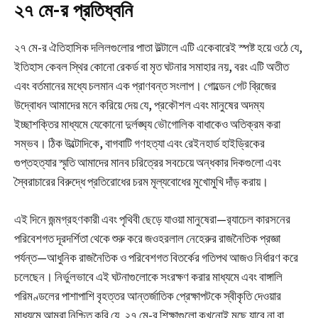
২৭ মে-র প্রতিধ্বনি
২৭ মে-র ঐতিহাসিক দলিলগুলোর পাতা উল্টালে এটি একেবারেই স্পষ্ট হয়ে ওঠে যে,
ইতিহাস কেবল স্থির কোনো রেকর্ড বা মৃত ঘটনার সমাহার নয়, বরং এটি অতীত
এবং বর্তমানের মধ্যে চলমান এক প্রাণবন্ত সংলাপ। গোল্ডেন গেট ব্রিজের
উদ্বোধন আমাদের মনে করিয়ে দেয় যে, প্রকৌশল এবং মানুষের অদম্য
ইচ্ছাশক্তির মাধ্যমে যেকোনো দুর্লঙ্ঘ্য ভৌগোলিক বাধাকেও অতিক্রম করা
সম্ভব। ঠিক উল্টোদিকে, বাগবাটি গণহত্যা এবং রেইনহার্ড হাইড্রিকের
গুপ্তহত্যার স্মৃতি আমাদের মানব চরিত্রের সবচেয়ে অন্ধকার দিকগুলো এবং
স্বৈরাচারের বিরুদ্ধে প্রতিরোধের চরম মূল্যবোধের মুখোমুখি দাঁড় করায়।
এই দিনে জন্মগ্রহণকারী এবং পৃথিবী ছেড়ে যাওয়া মানুষেরা—র‍্যাচেল কারসনের
পরিবেশগত দূরদর্শিতা থেকে শুরু করে জওহরলাল নেহেরুর রাজনৈতিক প্রজ্ঞা
পর্যন্ত—আধুনিক রাজনৈতিক ও পরিবেশগত বিতর্কের গতিপথ আজও নির্ধারণ করে
চলেছেন। নির্ভুলভাবে এই ঘটনাগুলোকে সংরক্ষণ করার মাধ্যমে এবং বাঙ্গালি
পরিমণ্ডলের পাশাপাশি বৃহত্তর আন্তর্জাতিক প্রেক্ষাপটকে স্বীকৃতি দেওয়ার
মাধ্যমে আমরা নিশ্চিত করি যে, ২৭ মে-র শিক্ষাগুলো কখনোই মুছে যাবে না বা