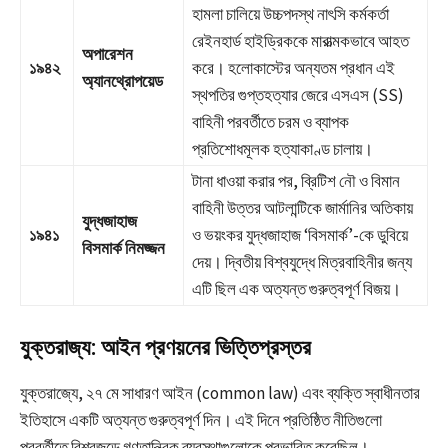
হামলা চালিয়ে উচ্চপদস্থ নাৎসি কর্মকর্তা
রেইনহার্ড হাইড্রিককে মারাত্মকভাবে আহত
অপারেশন
১৯৪২
করে। হলোকাস্টের অন্যতম প্রধান এই
অ্যানথ্রোপয়েড
স্থপতির গুপ্তহত্যার জেরে এসএস (SS)
বাহিনী পরবর্তীতে চরম ও ব্যাপক
প্রতিশোধমূলক হত্যাকাণ্ড চালায়।
টানা ধাওয়া করার পর, ব্রিটিশ নৌ ও বিমান
বাহিনী উত্তর আটলান্টিকে জার্মানির অতিকায়
যুদ্ধজাহাজ
১৯৪১
ও ভয়ংকর যুদ্ধজাহাজ ‘বিসমার্ক’-কে ডুবিয়ে
বিসমার্ক নিমজ্জন
দেয়। দ্বিতীয় বিশ্বযুদ্ধে মিত্রবাহিনীর জন্য
এটি ছিল এক অত্যন্ত গুরুত্বপূর্ণ বিজয়।
যুক্তরাজ্য: আইন প্রণয়নের ভিত্তিপ্রস্তর
যুক্তরাজ্যে, ২৭ মে সাধারণ আইন (common law) এবং ব্যক্তি স্বাধীনতার
ইতিহাসে একটি অত্যন্ত গুরুত্বপূর্ণ দিন। এই দিনে প্রতিষ্ঠিত নীতিগুলো
পরবর্তীতে বিশ্বজুড়ে গণতান্ত্রিক ব্যবস্থাগুলোকে প্রভাবিত করেছিল।