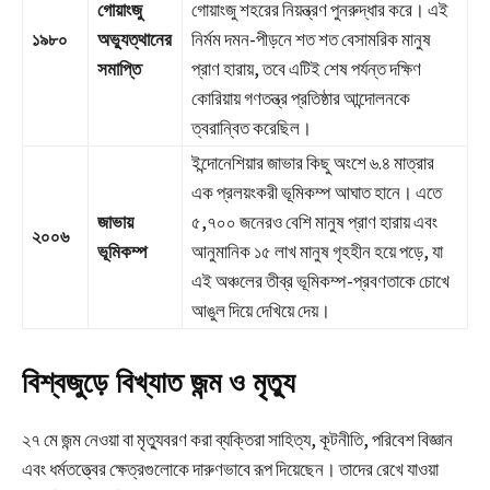
গোয়াংজু
গোয়াংজু শহরের নিয়ন্ত্রণ পুনরুদ্ধার করে। এই
১৯৮০
অভ্যুত্থানের
নির্মম দমন-পীড়নে শত শত বেসামরিক মানুষ
সমাপ্তি
প্রাণ হারায়, তবে এটিই শেষ পর্যন্ত দক্ষিণ
কোরিয়ায় গণতন্ত্র প্রতিষ্ঠার আন্দোলনকে
ত্বরান্বিত করেছিল।
ইন্দোনেশিয়ার জাভার কিছু অংশে ৬.৪ মাত্রার
এক প্রলয়ংকরী ভূমিকম্প আঘাত হানে। এতে
জাভায়
৫,৭০০ জনেরও বেশি মানুষ প্রাণ হারায় এবং
২০০৬
ভূমিকম্প
আনুমানিক ১৫ লাখ মানুষ গৃহহীন হয়ে পড়ে, যা
এই অঞ্চলের তীব্র ভূমিকম্প-প্রবণতাকে চোখে
আঙুল দিয়ে দেখিয়ে দেয়।
বিশ্বজুড়ে বিখ্যাত জন্ম ও মৃত্যু
২৭ মে জন্ম নেওয়া বা মৃত্যুবরণ করা ব্যক্তিরা সাহিত্য, কূটনীতি, পরিবেশ বিজ্ঞান
এবং ধর্মতত্ত্বের ক্ষেত্রগুলোকে দারুণভাবে রূপ দিয়েছেন। তাদের রেখে যাওয়া