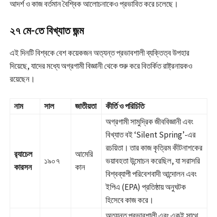
আদর্শ ও কাজ বর্তমান বৈশ্বিক আলোচনাকেও প্রভাবিত করে চলেছে।
২৭ মে-তে বিখ্যাত জন্ম
এই দিনটি বিশ্বকে বেশ কয়েকজন অত্যন্ত প্রভাবশালী ব্যক্তিত্ব উপহার
দিয়েছে, যাদের মধ্যে অগ্রগামী বিজ্ঞানী থেকে শুরু করে বিতর্কিত রাষ্ট্রনায়কও
রয়েছেন।
নাম
সাল
জাতীয়তা
কীর্তি ও পরিচিতি
অগ্রগামী সামুদ্রিক জীববিজ্ঞানী এবং
বিখ্যাত বই ‘Silent Spring’-এর
রচয়িতা। তার কাজ কৃত্রিম কীটনাশকের
র‍্যাচেল
আমেরি
১৯০৭
ভয়াবহতা উন্মোচন করেছিল, যা সরাসরি
কারসন
কান
বিশ্বব্যাপী পরিবেশবাদী আন্দোলন এবং
ইপিএ (EPA) প্রতিষ্ঠায় অনুঘটক
হিসেবে কাজ করে।
অত্যন্ত প্রভাবশালী এবং একই সাথে