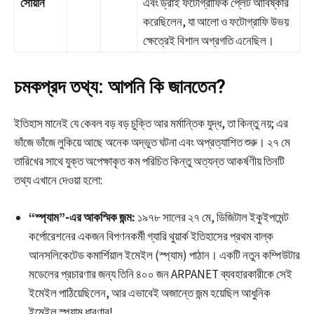
সোয়ান
এবং ড্রাই ফটোগ্রাফিক প্লেট আবিষ্কার
করেছিলেন, যা আলো ও ফটোগ্রাফি উভয়
ক্ষেত্রেই বিশাল অগ্রগতি এনেছিল।
চমকপ্রদ তথ্য: আপনি কি জানতেন?
ইতিহাস মানেই যে কেবল বড় বড় চুক্তি আর মর্মান্তিক যুদ্ধ, তা কিন্তু নয়; এর
ভাঁজে ভাঁজে লুকিয়ে আছে অনেক অদ্ভুত ঘটনা এবং অপ্রত্যাশিত শুরু। ২৭ মে
তারিখের সাথে যুক্ত অপেক্ষাকৃত কম পরিচিত কিন্তু অত্যন্ত আকর্ষণীয় তিনটি
তথ্য এখানে দেওয়া হলো:
“স্প্যাম”-এর আকস্মিক জন্ম:
১৯৭৮ সালের ২৭ মে, ডিজিটাল ইকুইপমেন্ট
কর্পোরেশনের একজন বিপণনকর্মী গ্যারি থুয়ার্ক ইতিহাসের প্রথম বাল্ক
আনসলিকেটেড কমার্শিয়াল ইমেইল (স্প্যাম) পাঠান। একটি নতুন কম্পিউটার
মডেলের প্রচারণার জন্য তিনি ৪০০ জন ARPANET ব্যবহারকারীকে সেই
ইমেইল পাঠিয়েছিলেন, আর এভাবেই অজান্তে জন্ম হয়েছিল আধুনিক
ইমেইল স্প্যাম ধারণার!