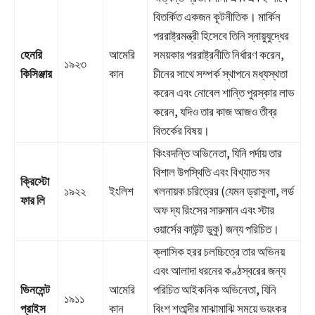
বিতর্কিত একজন কূটনীতিক। মার্কিন
পররাষ্ট্রমন্ত্রী হিসেবে তিনি স্নায়ুযুদ্ধের
হেনরি
আমেরি
সময়কার পররাষ্ট্রনীতি নির্ধারণ করেন,
১৯২৩
কিসিঞ্জার
কান
চীনের সাথে সম্পর্ক স্থাপনে মধ্যস্থতা
করেন এবং নোবেল শান্তি পুরস্কার লাভ
করেন, যদিও তার কাজ আজও তীব্র
বিতর্কের বিষয়।
কিংবদন্তি অভিনেতা, যিনি পর্দায় তার
বিশাল উপস্থিতি এবং বিখ্যাত সব
ক্রিস্টো
১৯২২
ইংলিশ
খলনায়ক চরিত্রের (যেমন ড্রাকুলা, লর্ড
ফার লি
অফ দ্য রিংসের সারুমান এবং স্টার
ওয়ার্সের কাউন্ট ডুকু) জন্য পরিচিত।
ক্লাসিক হরর চলচ্চিত্রে তার অভিনয়
এবং আলাদা ধরনের কণ্ঠস্বরের জন্য
ভিনসেন্ট
আমেরি
পরিচিত আইকনিক অভিনেতা, যিনি
১৯১১
প্রাইস
কান
বিংশ শতাব্দীর মাঝামাঝি সময়ে ভয়ংকর