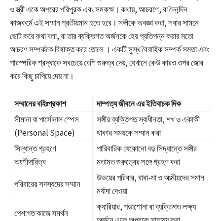
ও স্ত্রী একে অপরের পরিপূরক এবং সমকক্ষ। কথায়, আচরণে, বা দৈনন্দিন
কাজকর্মে এই সম্মান প্রতীয়মান হতে হবে। সঙ্গীকে অবজ্ঞা করা, সবার সামনে
ছোট করে কথা বলা, বা তার ব্যক্তিগত অর্জনকে হেয় প্রতিপন্ন করার মতো
আচরণ সম্পর্ককে বিষাক্ত করে তোলে
। একটি সুস্থ বৈবাহিক সম্পর্ক সমতা এবং
পারস্পরিক শ্রদ্ধাকে সবচেয়ে বেশি গুরুত্ব দেয়, যেখানে কেউ কারও ওপর জোর
করে কিছু চাপিয়ে দেয় না।
সম্মানের বহিঃপ্রকাশ
দাম্পত্য জীবনে এর ইতিবাচক দিক
সীমানা বা পার্সোনাল স্পেস
সঙ্গীর ব্যক্তিগত স্বাধীনতা, শখ ও একাকী
(Personal Space)
থাকার সময়কে সম্মান করা
সিদ্ধান্ত গ্রহণে
পারিবারিক যেকোনো বড় সিদ্ধান্তে সঙ্গীর
অংশীদারিত্ব
মতামত গুরুত্বের সঙ্গে গ্রহণ করা
উভয়ের পরিবার, বাবা-মা ও আত্মীয়দের সমান
পরিবারের সদস্যদের সম্মান
মর্যাদা দেওয়া
ক্যারিয়ার, পড়াশোনা বা ব্যক্তিগত লক্ষ্য
পেশাগত কাজে সমর্থন
অর্জনে একে অপরকে সাহায্য করা