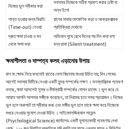
সবসময় নিজেকে সঠিক প্রমাণ করার চেষ্টা বা
নিজের ভুল স্বীকার করা
অন্ধ ইগো
শান্ত হওয়ার জন্য বিরতি
রাগের মাথায় তাৎক্ষণিক কড়া ও আক্রমণাত্মক
(Time-out) নেওয়া
প্রতিক্রিয়া দেখানো
দ্রুত ক্ষমা চাওয়া ও মন
অভিমান পুষে রেখে দিনের পর দিন কথা বলা
থেকে ক্ষমা করা
বন্ধ রাখা (Silent treatment)
ক্ষমাশীলতা ও দাম্পত্য কলহ এড়ানোর উপায়
রাগ বা ক্ষোভ নিয়ে কখনোই রাতের বেলা বিছানায় যাওয়া উচিত নয়; দিন শেষের
আগেই সমস্যা মিটিয়ে নেওয়া একটি সুন্দর সম্পর্কের লক্ষণ
। মনস্তাত্ত্বিক গবেষণা
বলছে, ক্ষমা আসলেই সুস্থ ও দীর্ঘস্থায়ী সম্পর্কের গোপন রহস্য
। ভুল করে যে
আঘাত আপনি আপনার সঙ্গীকে করেছেন, তা নিরাময় হতে সময় প্রয়োজন। নিজের
ভুল হলে অকপটে তা স্বীকার করা এবং সঙ্গীর ভুল হলে তাকে ক্ষমা করে নিজেকে
শুধরে নেওয়ার সুযোগ দেওয়া উচিত
। সাইকোলজিক্যাল সায়েন্স
(Psychological Science) জার্নালের একটি যুগান্তকারী গবেষণায় দেখা
গেছে, ১২০ জন বিবাহিত দম্পতিকে যদি প্রতি চার মাসে একবার মাত্র ৭ মিনিটের