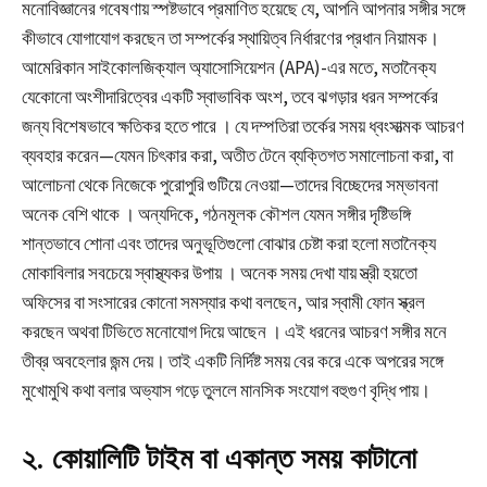
মনোবিজ্ঞানের গবেষণায় স্পষ্টভাবে প্রমাণিত হয়েছে যে, আপনি আপনার সঙ্গীর সঙ্গে
কীভাবে যোগাযোগ করছেন তা সম্পর্কের স্থায়িত্ব নির্ধারণের প্রধান নিয়ামক।
আমেরিকান সাইকোলজিক্যাল অ্যাসোসিয়েশন (APA)-এর মতে, মতানৈক্য
যেকোনো অংশীদারিত্বের একটি স্বাভাবিক অংশ, তবে ঝগড়ার ধরন সম্পর্কের
জন্য বিশেষভাবে ক্ষতিকর হতে পারে
। যে দম্পতিরা তর্কের সময় ধ্বংসাত্মক আচরণ
ব্যবহার করেন—যেমন চিৎকার করা, অতীত টেনে ব্যক্তিগত সমালোচনা করা, বা
আলোচনা থেকে নিজেকে পুরোপুরি গুটিয়ে নেওয়া—তাদের বিচ্ছেদের সম্ভাবনা
অনেক বেশি থাকে
। অন্যদিকে, গঠনমূলক কৌশল যেমন সঙ্গীর দৃষ্টিভঙ্গি
শান্তভাবে শোনা এবং তাদের অনুভূতিগুলো বোঝার চেষ্টা করা হলো মতানৈক্য
মোকাবিলার সবচেয়ে স্বাস্থ্যকর উপায়
। অনেক সময় দেখা যায় স্ত্রী হয়তো
অফিসের বা সংসারের কোনো সমস্যার কথা বলছেন, আর স্বামী ফোন স্ক্রল
করছেন অথবা টিভিতে মনোযোগ দিয়ে আছেন
। এই ধরনের আচরণ সঙ্গীর মনে
তীব্র অবহেলার জন্ম দেয়। তাই একটি নির্দিষ্ট সময় বের করে একে অপরের সঙ্গে
মুখোমুখি কথা বলার অভ্যাস গড়ে তুললে মানসিক সংযোগ বহুগুণ বৃদ্ধি পায়।
২. কোয়ালিটি টাইম বা একান্ত সময় কাটানো