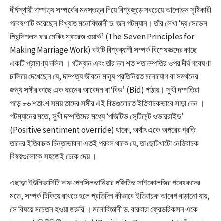
দীর্ঘস্থায়ী দাম্পত্য সম্পর্কের মনস্তত্ত্ব নিয়ে বিশ্বজুড়ে সবচেয়ে আলোড়ন সৃষ্টিকারী
গবেষণাটি করেছেন বিখ্যাত মনোবিজ্ঞানী ড. জন গটম্যান। তাঁর লেখা ‘দ্য সেভেন
প্রিন্সিপলস ফর মেকিং ম্যারেজ ওয়ার্ক’ (The Seven Principles for
Making Marriage Work) বইটি বিশ্বব্যাপী সম্পর্ক বিশেষজ্ঞদের কাছে
একটি প্রামাণ্য দলিল
। গটম্যান এবং তাঁর দল শত শত দম্পতির ওপর দীর্ঘ গবেষণা
চালিয়ে দেখেছেন যে, দাম্পত্য জীবনে মানুষ প্রতিনিয়ত মনোযোগ বা সমর্থনের
জন্য সঙ্গীর কাছে এক ধরনের আবেদন বা ‘বিড’ (Bid) পাঠায়। সুখী দম্পতিরা
গড়ে ৮৬ শতাংশ সময় তাদের সঙ্গীর এই বিডগুলোতে ইতিবাচকভাবে সাড়া দেন
।
গটম্যানের মতে, সুখী দম্পতিদের মধ্যে ‘পজিটিভ সেন্টিমেন্ট ওভাররাইড’
(Positive sentiment override) থাকে, অর্থাৎ একে অপরের প্রতি
তাদের ইতিবাচক চিন্তাভাবনা এতই প্রবল থাকে যে, তা ছোটখাটো নেতিবাচক
বিষয়গুলোকে সহজেই ঢেকে দেয়
।
এছাড়া ইউনিভার্সিটি অফ পেনসিলভানিয়ার পজিটিভ সাইকোলজির গবেষকদের
মতে, সম্পর্ক টিকিয়ে রাখতে হলে প্রতিদিন কীভাবে ইতিবাচক আবেগ বাড়ানো যায়,
সে বিষয়ে সচেতন হওয়া জরুরি
। মনোবিজ্ঞানী ড. বারবারা ফ্রেডরিকসন একে