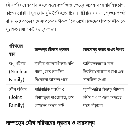
যৌথ পরিবারে বসবাস করলে নতুন দম্পতিদের ক্ষেত্রে অনেক সময় মানসিক চাপ,
কাজের বোঝা বা ভুল বোঝাবুঝি তৈরি হতে পারে
। পরিবারে বাবা-মা, শ্বশুর-শাশুড়ি
বা ননদ-দেবরদের সঙ্গে সম্পর্কের সমীকরণ ঠিক রেখে নিজেদের দাম্পত্য জীবনকে
সুরক্ষিত রাখা একটি বড় চ্যালেঞ্জ।
পরিবারের
দাম্পত্য জীবনে প্রভাব
ভারসাম্য বজায় রাখার উপায়
ধরন
অণু পরিবার
ব্যক্তিগত স্বাধীনতা বেশি
আত্মীয়স্বজনের সঙ্গে
(Nuclear
থাকে, তবে মানসিক
নিয়মিত যোগাযোগ রাখা এবং
Family)
নিঃসঙ্গতা আসতে পারে
সামাজিক হওয়া
যৌথ পরিবার
পারিবারিক সমর্থন ও
স্বামী-স্ত্রীর নিজস্ব সীমানা
(Joint
নিরাপত্তা পাওয়া যায়, তবে
নির্ধারণ এবং একে অপরের
Family)
স্পেসের অভাব ঘটে
পাশে দাঁড়ানো
দাম্পত্যে যৌথ পরিবারের প্রভাব ও ভারসাম্য