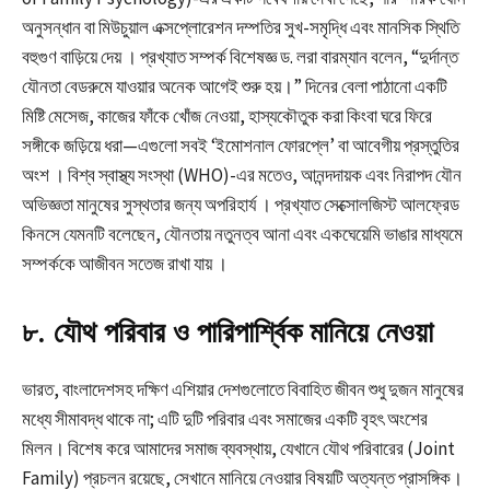
অনুসন্ধান বা মিউচুয়াল এক্সপ্লোরেশন দম্পতির সুখ-সমৃদ্ধি এবং মানসিক স্থিতি
বহুগুণ বাড়িয়ে দেয়
। প্রখ্যাত সম্পর্ক বিশেষজ্ঞ ড. লরা বারম্যান বলেন, “দুর্দান্ত
যৌনতা বেডরুমে যাওয়ার অনেক আগেই শুরু হয়।” দিনের বেলা পাঠানো একটি
মিষ্টি মেসেজ, কাজের ফাঁকে খোঁজ নেওয়া, হাস্যকৌতুক করা কিংবা ঘরে ফিরে
সঙ্গীকে জড়িয়ে ধরা—এগুলো সবই ‘ইমোশনাল ফোরপ্লে’ বা আবেগীয় প্রস্তুতির
অংশ
। বিশ্ব স্বাস্থ্য সংস্থা (WHO)-এর মতেও, আনন্দদায়ক এবং নিরাপদ যৌন
অভিজ্ঞতা মানুষের সুস্থতার জন্য অপরিহার্য
। প্রখ্যাত সেক্সোলজিস্ট আলফ্রেড
কিনসে যেমনটি বলেছেন, যৌনতায় নতুনত্ব আনা এবং একঘেয়েমি ভাঙার মাধ্যমে
সম্পর্ককে আজীবন সতেজ রাখা যায়
।
৮. যৌথ পরিবার ও পারিপার্শ্বিক মানিয়ে নেওয়া
ভারত, বাংলাদেশসহ দক্ষিণ এশিয়ার দেশগুলোতে বিবাহিত জীবন শুধু দুজন মানুষের
মধ্যে সীমাবদ্ধ থাকে না; এটি দুটি পরিবার এবং সমাজের একটি বৃহৎ অংশের
মিলন। বিশেষ করে আমাদের সমাজ ব্যবস্থায়, যেখানে যৌথ পরিবারের (Joint
Family) প্রচলন রয়েছে, সেখানে মানিয়ে নেওয়ার বিষয়টি অত্যন্ত প্রাসঙ্গিক।