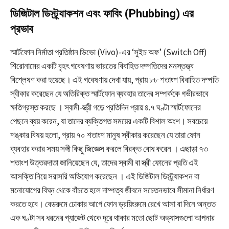
ডিজিটাল ডিস্ট্র্যাকশন এবং ফাবিং (Phubbing) এর
প্রভাব
স্মার্টফোন নির্মাতা প্রতিষ্ঠান ভিভো (Vivo)-এর ‘সুইচ অফ’ (Switch Off)
শিরোনামের একটি বৃহৎ গবেষণায় ভারতের বিবাহিত দম্পতিদের মনস্তত্ত্ব
বিশ্লেষণ করা হয়েছে। এই গবেষণায় দেখা যায়, প্রায় ৮৮ শতাংশ বিবাহিত দম্পতি
স্বীকার করেছেন যে অতিরিক্ত স্মার্টফোন ব্যবহার তাদের সম্পর্ককে গভীরভাবে
ক্ষতিগ্রস্ত করছে
। স্বামী-স্ত্রী গড়ে প্রতিদিন প্রায় ৪.৭ ঘণ্টা স্মার্টফোনের
পেছনে ব্যয় করেন, যা তাদের ব্যক্তিগত সময়ের একটি বিশাল অংশ। সবচেয়ে
শঙ্কার বিষয় হলো, প্রায় ৭০ শতাংশ মানুষ স্বীকার করেছেন যে তারা ফোন
ব্যবহার করার সময় সঙ্গী কিছু জিজ্ঞেস করলে বিরক্ত বোধ করেন
। এছাড়া ৭৩
শতাংশ উত্তরদাতা জানিয়েছেন যে, তাদের স্বামী বা স্ত্রী ফোনের প্রতি এই
আসক্তি নিয়ে সরাসরি অভিযোগ করেছেন
। এই ডিজিটাল ডিস্ট্র্যাকশন বা
মনোযোগের বিঘ্ন থেকে বাঁচতে হলে দাম্পত্য জীবনে সচেতনভাবে সীমানা নির্ধারণ
করতে হবে। বেডরুমে ঢোকার আগে ফোন ড্রয়িংরুমে রেখে আসা বা দিনে অন্তত
এক ঘণ্টা সব ধরনের গ্যাজেট থেকে দূরে থাকার মতো ছোট অভ্যাসগুলো আপনার