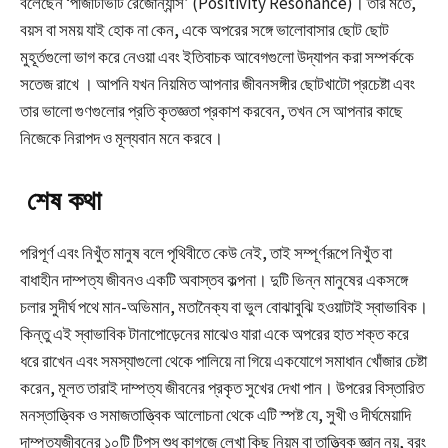
বলেছেন ‘পজিটিভিটি রেজোন্যান্স’ (Positivity Resonance)। তাঁর মতে,
বয়স বা সময় যাই হোক না কেন, একে অপরের সঙ্গে ভালোবাসার ছোট ছোট
মুহূর্তগুলো ভাগ করে নেওয়া এবং ইতিবাচক আবেগগুলো উদ্‌যাপন করা সম্পর্ককে
সতেজ রাখে
। আপনি যখন নিয়মিত আপনার জীবনসঙ্গীর ছোটখাটো প্রচেষ্টা এবং
তার ভালো গুণগুলোর প্রতি কৃতজ্ঞতা প্রকাশ করবেন, তখন সে আপনার কাছে
নিজেকে নিরাপদ ও মূল্যবান মনে করবে।
শেষ কথা
পরিপূর্ণ এবং নিখুঁত মানুষ বলে পৃথিবীতে কেউ নেই, তাই সম্পূর্ণরূপে নিখুঁত বা
বাধাহীন দাম্পত্য জীবনও একটি অবাস্তব কল্পনা। দুটি ভিন্ন মানুষের একসঙ্গে
চলার সুদীর্ঘ পথে মান-অভিমান, মতানৈক্য বা ভুল বোঝাবুঝি হওয়াটাই স্বাভাবিক।
কিন্তু এই স্বাভাবিক টানাপোড়েনের মাঝেও যারা একে অপরের হাত শক্ত করে
ধরে রাখেন এবং সমস্যাগুলো থেকে পালিয়ে না গিয়ে একযোগে সমাধান খোঁজার চেষ্টা
করেন, মূলত তারাই দাম্পত্য জীবনের প্রকৃত সুখের দেখা পান। উপরের বিস্তারিত
মনস্তাত্ত্বিক ও সমাজতাত্ত্বিক আলোচনা থেকে এটি স্পষ্ট যে, সুখী ও দীর্ঘমেয়াদি
দাম্পত্যজীবনের ১০টি টিপস শুধু কাগজে লেখা কিছু নিয়ম বা তাত্ত্বিক জ্ঞান নয়, বরং