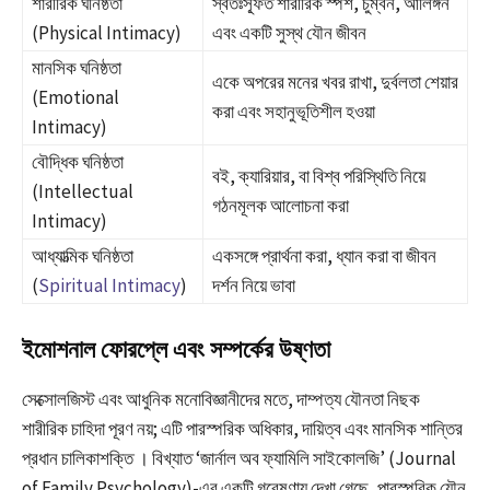
শারীরিক ঘনিষ্ঠতা
স্বতঃস্ফূর্ত শারীরিক স্পর্শ, চুম্বন, আলিঙ্গন
(Physical Intimacy)
এবং একটি সুস্থ যৌন জীবন
মানসিক ঘনিষ্ঠতা
একে অপরের মনের খবর রাখা, দুর্বলতা শেয়ার
(Emotional
করা এবং সহানুভূতিশীল হওয়া
Intimacy)
বৌদ্ধিক ঘনিষ্ঠতা
বই, ক্যারিয়ার, বা বিশ্ব পরিস্থিতি নিয়ে
(Intellectual
গঠনমূলক আলোচনা করা
Intimacy)
আধ্যাত্মিক ঘনিষ্ঠতা
একসঙ্গে প্রার্থনা করা, ধ্যান করা বা জীবন
(
Spiritual Intimacy
)
দর্শন নিয়ে ভাবা
ইমোশনাল ফোরপ্লে এবং সম্পর্কের উষ্ণতা
সেক্সোলজিস্ট এবং আধুনিক মনোবিজ্ঞানীদের মতে, দাম্পত্য যৌনতা নিছক
শারীরিক চাহিদা পূরণ নয়; এটি পারস্পরিক অধিকার, দায়িত্ব এবং মানসিক শান্তির
প্রধান চালিকাশক্তি
। বিখ্যাত ‘জার্নাল অব ফ্যামিলি সাইকোলজি’ (Journal
of Family Psychology)-এর একটি গবেষণায় দেখা গেছে, পারস্পরিক যৌন