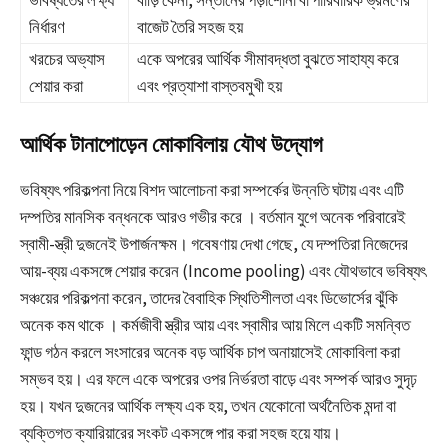
ভবিষ্যতের লক্ষ্য
বাড়ি কেনা, সন্তানের পড়াশোনা বা পারিবারিক ভ্রমণের
নির্ধারণ
বাজেট তৈরি সহজ হয়
খরচের অভ্যাস
একে অপরের আর্থিক সীমাবদ্ধতা বুঝতে সাহায্য করে
শেয়ার করা
এবং প্রত্যাশা বাস্তবমুখী হয়
আর্থিক টানাপোড়েন মোকাবিলায় যৌথ উদ্যোগ
ভবিষ্যৎ পরিকল্পনা নিয়ে বিশদ আলোচনা করা সম্পর্কের উন্নতি ঘটায় এবং এটি
দম্পতির মানসিক বন্ধনকে আরও গভীর করে
। বর্তমান যুগে অনেক পরিবারেই
স্বামী-স্ত্রী দুজনেই উপার্জনক্ষম। গবেষণায় দেখা গেছে, যে দম্পতিরা নিজেদের
আয়-ব্যয় একসঙ্গে শেয়ার করেন (Income pooling) এবং যৌথভাবে ভবিষ্যৎ
সঞ্চয়ের পরিকল্পনা করেন, তাদের বৈবাহিক স্থিতিশীলতা এবং ডিভোর্সের ঝুঁকি
অনেক কম থাকে
। কর্মজীবী স্ত্রীর আয় এবং স্বামীর আয় মিলে একটি সমন্বিত
ফান্ড গঠন করলে সংসারের অনেক বড় আর্থিক চাপ অনায়াসেই মোকাবিলা করা
সম্ভব হয়। এর ফলে একে অপরের ওপর নির্ভরতা বাড়ে এবং সম্পর্ক আরও সুদৃঢ়
হয়। যখন দুজনের আর্থিক লক্ষ্য এক হয়, তখন যেকোনো অর্থনৈতিক মন্দা বা
ব্যক্তিগত ক্যারিয়ারের সংকট একসঙ্গে পার করা সহজ হয়ে যায়।