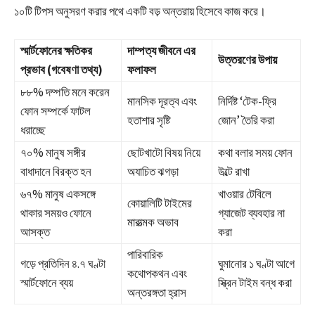
১০টি টিপস অনুসরণ করার পথে একটি বড় অন্তরায় হিসেবে কাজ করে।
স্মার্টফোনের ক্ষতিকর
দাম্পত্য জীবনে এর
উত্তরণের উপায়
প্রভাব (গবেষণা তথ্য)
ফলাফল
৮৮% দম্পতি মনে করেন
মানসিক দূরত্ব এবং
নির্দিষ্ট ‘টেক-ফ্রি
ফোন সম্পর্কে ফাটল
হতাশার সৃষ্টি
জোন’ তৈরি করা
ধরাচ্ছে
৭০% মানুষ সঙ্গীর
ছোটখাটো বিষয় নিয়ে
কথা বলার সময় ফোন
বাধাদানে বিরক্ত হন
অযাচিত ঝগড়া
উল্টে রাখা
৬৭% মানুষ একসঙ্গে
খাওয়ার টেবিলে
কোয়ালিটি টাইমের
থাকার সময়ও ফোনে
গ্যাজেট ব্যবহার না
মারাত্মক অভাব
আসক্ত
করা
পারিবারিক
গড়ে প্রতিদিন ৪.৭ ঘণ্টা
ঘুমানোর ১ ঘণ্টা আগে
কথোপকথন এবং
স্মার্টফোনে ব্যয়
স্ক্রিন টাইম বন্ধ করা
অন্তরঙ্গতা হ্রাস