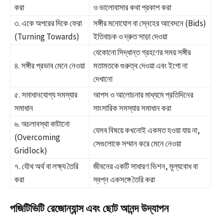
করা
ও ভালোবাসার কথা প্রকাশ করা
৩. একে অপরের দিকে ফেরা
সঙ্গীর মনোযোগ বা স্নেহের আবেদনে (Bids)
(Turning Towards)
ইতিবাচক ও দ্রুত সাড়া দেওয়া
যেকোনো সিদ্ধান্ত গ্রহণের সময় সঙ্গীর
৪. সঙ্গীর প্রভাব মেনে নেওয়া
মতামতকে গুরুত্ব দেওয়া এবং ইগো না
দেখানো
৫. সমাধানযোগ্য সমস্যার
আপস ও আলোচনার মাধ্যমে প্রতিদিনের
সমাধান
সাংসারিক সমস্যার সমাধান করা
৬. অচলাবস্থা কাটানো
যেসব বিষয়ে কখনোই একমত হওয়া যায় না,
(Overcoming
সেগুলোকে সম্মান করে মেনে নেওয়া
Gridlock)
৭. যৌথ অর্থ বা লক্ষ্য তৈরি
জীবনের একটি সাধারণ ভিশন, মূল্যবোধ বা
করা
স্বপ্ন একসঙ্গে তৈরি করা
পজিটিভিটি রেজোন্যান্স এবং ছোট আনন্দ উদ্‌যাপন