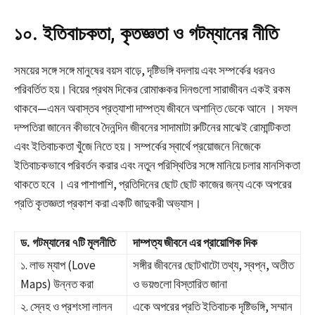
১০. ইতিবাচকতা, কৃতজ্ঞতা ও গটম্যানের নীতি
সময়ের সঙ্গে সঙ্গে মানুষের বয়স বাড়ে, দৃষ্টিভঙ্গি বদলায় এবং সম্পর্কের ধরনও
পরিবর্তিত হয়। বিয়ের প্রথম দিকের রোমাঞ্চকর দিনগুলো সারাজীবন একই রকম
থাকবে—এমন অবাস্তব প্রত্যাশা দাম্পত্য জীবনে অশান্তি ডেকে আনে
। সফল
দম্পতিরা জানেন কীভাবে দৈনন্দিন জীবনের সাদামাটা রুটিনের মাঝেই রোমান্টিকতা
এবং ইতিবাচকতা খুঁজে নিতে হয়। সম্পর্কের স্বার্থে প্রয়োজনে নিজেকে
ইতিবাচকভাবে পরিবর্তন করার এবং নতুন পরিস্থিতির সঙ্গে মানিয়ে চলার মানসিকতা
থাকতে হবে
। এর পাশাপাশি, প্রতিদিনের ছোট ছোট কাজের জন্য একে অপরের
প্রতি কৃতজ্ঞতা প্রকাশ করা একটি জাদুকরী অভ্যাস।
ড. গটম্যানের ৭টি মূলনীতি
দাম্পত্য জীবনে এর প্রায়োগিক দিক
১. লাভ ম্যাপ (Love
সঙ্গীর জীবনের ছোটখাটো তথ্য, স্বপ্ন, অতীত
Maps) উন্নত করা
ও ভয়গুলো বিস্তারিত জানা
২. স্নেহ ও প্রশংসা লালন
একে অপরের প্রতি ইতিবাচক দৃষ্টিভঙ্গি, সম্মান