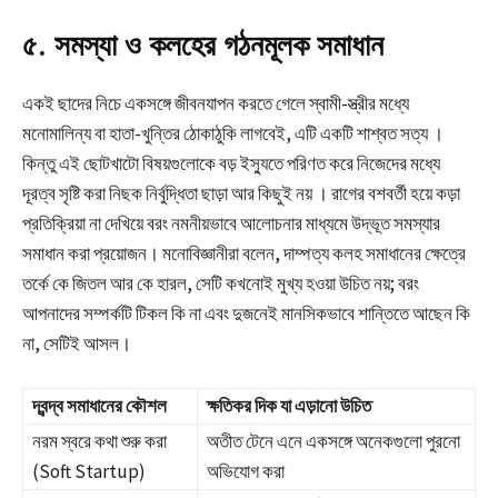
৫. সমস্যা ও কলহের গঠনমূলক সমাধান
একই ছাদের নিচে একসঙ্গে জীবনযাপন করতে গেলে স্বামী-স্ত্রীর মধ্যে
মনোমালিন্য বা হাতা-খুন্তির ঠোকাঠুকি লাগবেই, এটি একটি শাশ্বত সত্য
।
কিন্তু এই ছোটখাটো বিষয়গুলোকে বড় ইস্যুতে পরিণত করে নিজেদের মধ্যে
দূরত্ব সৃষ্টি করা নিছক নির্বুদ্ধিতা ছাড়া আর কিছুই নয়
। রাগের বশবর্তী হয়ে কড়া
প্রতিক্রিয়া না দেখিয়ে বরং নমনীয়ভাবে আলোচনার মাধ্যমে উদ্ভূত সমস্যার
সমাধান করা প্রয়োজন। মনোবিজ্ঞানীরা বলেন, দাম্পত্য কলহ সমাধানের ক্ষেত্রে
তর্কে কে জিতল আর কে হারল, সেটি কখনোই মুখ্য হওয়া উচিত নয়; বরং
আপনাদের সম্পর্কটি টিকল কি না এবং দুজনেই মানসিকভাবে শান্তিতে আছেন কি
না, সেটিই আসল।
দ্বন্দ্ব সমাধানের কৌশল
ক্ষতিকর দিক যা এড়ানো উচিত
নরম স্বরে কথা শুরু করা
অতীত টেনে এনে একসঙ্গে অনেকগুলো পুরনো
(Soft Startup)
অভিযোগ করা