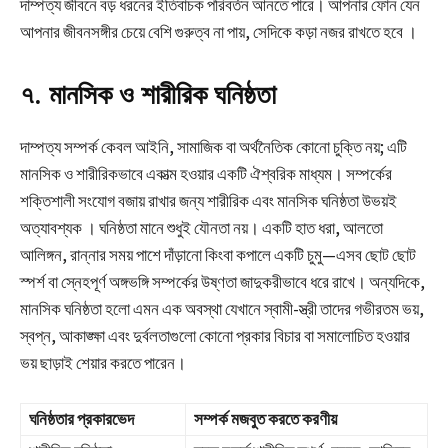
দাম্পত্য জীবনে বড় ধরনের ইতিবাচক পরিবর্তন আনতে পারে। আপনার ফোন যেন
আপনার জীবনসঙ্গীর চেয়ে বেশি গুরুত্ব না পায়, সেদিকে কড়া নজর রাখতে হবে
।
৭. মানসিক ও শারীরিক ঘনিষ্ঠতা
দাম্পত্য সম্পর্ক কেবল আইনি, সামাজিক বা অর্থনৈতিক কোনো চুক্তি নয়; এটি
মানসিক ও শারীরিকভাবে একাত্ম হওয়ার একটি ঐশ্বরিক মাধ্যম। সম্পর্কের
শক্তিশালী সংযোগ বজায় রাখার জন্য শারীরিক এবং মানসিক ঘনিষ্ঠতা উভয়ই
অত্যাবশ্যক
। ঘনিষ্ঠতা মানে শুধুই যৌনতা নয়। একটি হাত ধরা, আলতো
আলিঙ্গন, রান্নার সময় পাশে দাঁড়ানো কিংবা কপালে একটি চুমু—এসব ছোট ছোট
স্পর্শ বা স্নেহপূর্ণ অঙ্গভঙ্গি সম্পর্কের উষ্ণতা জাদুকরীভাবে ধরে রাখে। অন্যদিকে,
মানসিক ঘনিষ্ঠতা হলো এমন এক অবস্থা যেখানে স্বামী-স্ত্রী তাদের গভীরতম ভয়,
স্বপ্ন, আকাঙ্ক্ষা এবং দুর্বলতাগুলো কোনো প্রকার বিচার বা সমালোচিত হওয়ার
ভয় ছাড়াই শেয়ার করতে পারেন।
ঘনিষ্ঠতার প্রকারভেদ
সম্পর্ক মজবুত করতে করণীয়