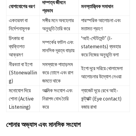
দাম্পত্য জীবনে
যোগাযোগের ধরণ
মনস্তাত্ত্বিক সমাধান
প্রভাব
একতরফা বা
সঙ্গীর মনে অবহেলার
পারস্পরিক আলোচনা এবং
নির্দেশনামূলক
অনুভূতি তৈরি করে
মতামত গ্রহণ
চিৎকার বা
‘আই-স্টেটমেন্ট’ (I-
সম্পর্কের ফাটল এবং
ব্যক্তিগত
statements) ব্যবহার
মানসিক দূরত্ব বাড়ায়
আক্রমণ
করে নিজের অনুভূতি বলা
নীরবতা বা ইগো
সমস্যাকে পাহাড়সম
ইগো দূরে সরিয়ে খোলামেলা
(Stonewallin
করে তোলে এবং রাগ
আলোচনার উদ্যোগ নেওয়া
g)
জমতে থাকে
মনোযোগ দিয়ে
আত্মিক সংযোগ এবং
গ্যাজেট দূরে রেখে আই-
শোনা (Active
নিরাপদ বোধ তৈরি
কন্ট্যাক্ট (Eye contact)
Listening)
করে
বজায় রাখা
শোনার অভ্যাস এবং মানসিক সংযোগ