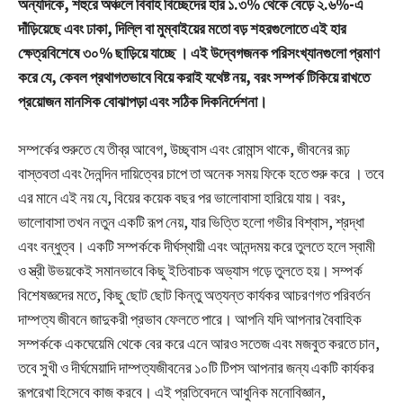
অন্যদিকে, শহুরে অঞ্চলে বিবাহ বিচ্ছেদের হার ১.৩% থেকে বেড়ে ২.৬%-এ
দাঁড়িয়েছে এবং ঢাকা, দিল্লি বা মুম্বাইয়ের মতো বড় শহরগুলোতে এই হার
ক্ষেত্রবিশেষে ৩০% ছাড়িয়ে যাচ্ছে । এই উদ্বেগজনক পরিসংখ্যানগুলো প্রমাণ
করে যে, কেবল প্রথাগতভাবে বিয়ে করাই যথেষ্ট নয়, বরং সম্পর্ক টিকিয়ে রাখতে
প্রয়োজন মানসিক বোঝাপড়া এবং সঠিক দিকনির্দেশনা।
সম্পর্কের শুরুতে যে তীব্র আবেগ, উচ্ছ্বাস এবং রোমান্স থাকে, জীবনের রূঢ়
বাস্তবতা এবং দৈনন্দিন দায়িত্বের চাপে তা অনেক সময় ফিকে হতে শুরু করে
। তবে
এর মানে এই নয় যে, বিয়ের কয়েক বছর পর ভালোবাসা হারিয়ে যায়। বরং,
ভালোবাসা তখন নতুন একটি রূপ নেয়, যার ভিত্তি হলো গভীর বিশ্বাস, শ্রদ্ধা
এবং বন্ধুত্ব। একটি সম্পর্ককে দীর্ঘস্থায়ী এবং আনন্দময় করে তুলতে হলে স্বামী
ও স্ত্রী উভয়কেই সমানভাবে কিছু ইতিবাচক অভ্যাস গড়ে তুলতে হয়। সম্পর্ক
বিশেষজ্ঞদের মতে, কিছু ছোট ছোট কিন্তু অত্যন্ত কার্যকর আচরণগত পরিবর্তন
দাম্পত্য জীবনে জাদুকরী প্রভাব ফেলতে পারে। আপনি যদি আপনার বৈবাহিক
সম্পর্ককে একঘেয়েমি থেকে বের করে এনে আরও সতেজ এবং মজবুত করতে চান,
তবে সুখী ও দীর্ঘমেয়াদি দাম্পত্যজীবনের ১০টি টিপস আপনার জন্য একটি কার্যকর
রূপরেখা হিসেবে কাজ করবে। এই প্রতিবেদনে আধুনিক মনোবিজ্ঞান,