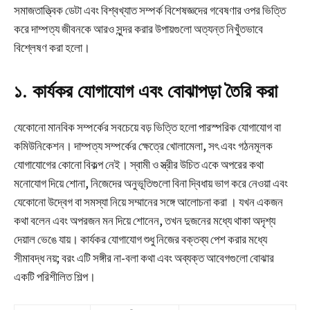
সমাজতাত্ত্বিক ডেটা এবং বিশ্বখ্যাত সম্পর্ক বিশেষজ্ঞদের গবেষণার ওপর ভিত্তি
করে দাম্পত্য জীবনকে আরও সুন্দর করার উপায়গুলো অত্যন্ত নিখুঁতভাবে
বিশ্লেষণ করা হলো।
১. কার্যকর যোগাযোগ এবং বোঝাপড়া তৈরি করা
যেকোনো মানবিক সম্পর্কের সবচেয়ে বড় ভিত্তি হলো পারস্পরিক যোগাযোগ বা
কমিউনিকেশন। দাম্পত্য সম্পর্কের ক্ষেত্রে খোলামেলা, সৎ এবং গঠনমূলক
যোগাযোগের কোনো বিকল্প নেই। স্বামী ও স্ত্রীর উচিত একে অপরের কথা
মনোযোগ দিয়ে শোনা, নিজেদের অনুভূতিগুলো বিনা দ্বিধায় ভাগ করে নেওয়া এবং
যেকোনো উদ্বেগ বা সমস্যা নিয়ে সম্মানের সঙ্গে আলোচনা করা
। যখন একজন
কথা বলেন এবং অপরজন মন দিয়ে শোনেন, তখন দুজনের মধ্যে থাকা অদৃশ্য
দেয়াল ভেঙে যায়। কার্যকর যোগাযোগ শুধু নিজের বক্তব্য পেশ করার মধ্যে
সীমাবদ্ধ নয়; বরং এটি সঙ্গীর না-বলা কথা এবং অব্যক্ত আবেগগুলো বোঝার
একটি পরিশীলিত শিল্প।