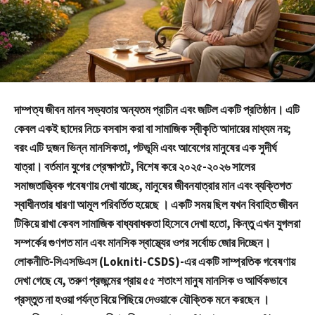
দাম্পত্য জীবন মানব সভ্যতার অন্যতম প্রাচীন এবং জটিল একটি প্রতিষ্ঠান। এটি
কেবল একই ছাদের নিচে বসবাস করা বা সামাজিক স্বীকৃতি আদায়ের মাধ্যম নয়;
বরং এটি দুজন ভিন্ন মানসিকতা, পটভূমি এবং আবেগের মানুষের এক সুদীর্ঘ
যাত্রা। বর্তমান যুগের প্রেক্ষাপটে, বিশেষ করে ২০২৫-২০২৬ সালের
সমাজতাত্ত্বিক গবেষণায় দেখা যাচ্ছে, মানুষের জীবনযাত্রার মান এবং ব্যক্তিগত
স্বাধীনতার ধারণা আমূল পরিবর্তিত হয়েছে । একটি সময় ছিল যখন বিবাহিত জীবন
টিকিয়ে রাখা কেবল সামাজিক বাধ্যবাধকতা হিসেবে দেখা হতো, কিন্তু এখন যুগলরা
সম্পর্কের গুণগত মান এবং মানসিক স্বাস্থ্যের ওপর সর্বোচ্চ জোর দিচ্ছেন।
লোকনীতি-সিএসডিএস (Lokniti-CSDS)-এর একটি সাম্প্রতিক গবেষণায়
দেখা গেছে যে, তরুণ প্রজন্মের প্রায় ৫৫ শতাংশ মানুষ মানসিক ও আর্থিকভাবে
প্রস্তুত না হওয়া পর্যন্ত বিয়ে পিছিয়ে দেওয়াকে যৌক্তিক মনে করছেন ।