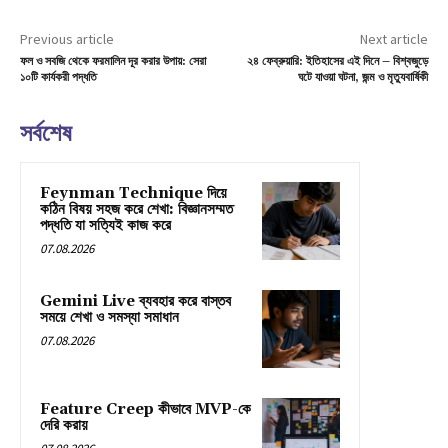
Previous article
Next article
ফল ও সবজি থেকে ফরমালিন দূর করার উপায়: সেরা
২৪ ফেব্রুয়ারি: ইতিহাসের এই দিনে – বিশ্বজুড়ে
১০টি কার্যকরী পদ্ধতি
ঘটে যাওয়া ঘটনা, জন্ম ও মৃত্যুবার্ষিকী
সর্বশেষ
Feynman Technique দিয়ে
কঠিন বিষয় সহজ করে শেখা: বিজ্ঞানসম্মত
পদ্ধতি যা সত্যিই কাজ করে
07.08.2026
Gemini Live ব্যবহার করে বাস্তব
সময়ে শেখা ও সমস্যা সমাধান
07.08.2026
Feature Creep কীভাবে MVP-কে
দেরি করায়