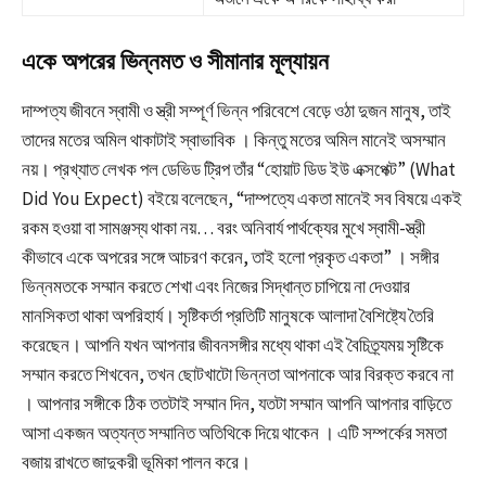
একে অপরের ভিন্নমত ও সীমানার মূল্যায়ন
দাম্পত্য জীবনে স্বামী ও স্ত্রী সম্পূর্ণ ভিন্ন পরিবেশে বেড়ে ওঠা দুজন মানুষ, তাই
তাদের মতের অমিল থাকাটাই স্বাভাবিক
। কিন্তু মতের অমিল মানেই অসম্মান
নয়। প্রখ্যাত লেখক পল ডেভিড ট্রিপ তাঁর “হোয়াট ডিড ইউ এক্সপেক্ট” (What
Did You Expect) বইয়ে বলেছেন, “দাম্পত্যে একতা মানেই সব বিষয়ে একই
রকম হওয়া বা সামঞ্জস্য থাকা নয়… বরং অনিবার্য পার্থক্যের মুখে স্বামী-স্ত্রী
কীভাবে একে অপরের সঙ্গে আচরণ করেন, তাই হলো প্রকৃত একতা”
। সঙ্গীর
ভিন্নমতকে সম্মান করতে শেখা এবং নিজের সিদ্ধান্ত চাপিয়ে না দেওয়ার
মানসিকতা থাকা অপরিহার্য। সৃষ্টিকর্তা প্রতিটি মানুষকে আলাদা বৈশিষ্ট্যে তৈরি
করেছেন। আপনি যখন আপনার জীবনসঙ্গীর মধ্যে থাকা এই বৈচিত্র্যময় সৃষ্টিকে
সম্মান করতে শিখবেন, তখন ছোটখাটো ভিন্নতা আপনাকে আর বিরক্ত করবে না
। আপনার সঙ্গীকে ঠিক ততটাই সম্মান দিন, যতটা সম্মান আপনি আপনার বাড়িতে
আসা একজন অত্যন্ত সম্মানিত অতিথিকে দিয়ে থাকেন
। এটি সম্পর্কের সমতা
বজায় রাখতে জাদুকরী ভূমিকা পালন করে।