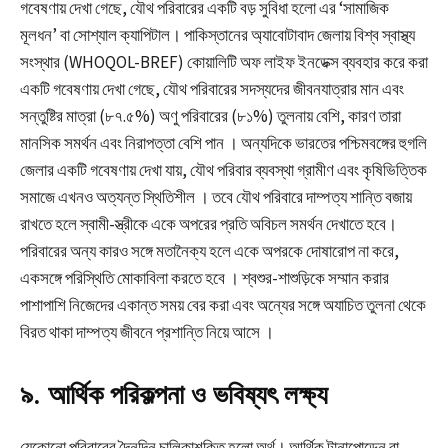
গবেষণায় দেখা গেছে, যৌথ পরিবারের একটি বড় সুবিধা হলো এর ‘সামাজিক
মূলধন’ বা সোশ্যাল ক্যাপিটাল। পাকিস্তানের অ্যাবোটাবাদ জেলায় বিশ্ব স্বাস্থ্য
সংস্থার (WHOQOL-BREF) কোয়ালিটি অফ লাইফ ইনডেক্স ব্যবহার করে করা
একটি গবেষণায় দেখা গেছে, যৌথ পরিবারের সদস্যদের জীবনযাত্রার মান এবং
সন্তুষ্টির মাত্রা (৮৭.৫%) অণু পরিবারের (৮১%) তুলনায় বেশি, কারণ তারা
মানসিক সমর্থন এবং নিরাপত্তা বেশি পান
। অন্যদিকে ভারতের পশ্চিমবঙ্গের হুগলি
জেলার একটি গবেষণায় দেখা যায়, যৌথ পরিবার ব্যবস্থা গ্রামীণ এবং কৃষিভিত্তিক
সমাজে এখনও অত্যন্ত স্থিতিশীল
। তবে যৌথ পরিবারে দাম্পত্য শান্তি বজায়
রাখতে হলে স্বামী-স্ত্রীকে একে অপরের প্রতি অবিচল সমর্থন দেখাতে হবে।
পরিবারের অন্য কারও সঙ্গে মতানৈক্য হলে একে অপরকে দোষারোপ না করে,
একসঙ্গে পরিস্থিতি মোকাবিলা করতে হবে
। শ্বশুর-শাশুড়িকে সম্মান করার
পাশাপাশি নিজেদের একান্ত সময় বের করা এবং অন্যের সঙ্গে অযাচিত তুলনা থেকে
বিরত থাকা দাম্পত্য জীবনে প্রশান্তি নিয়ে আসে
।
৯. আর্থিক পরিকল্পনা ও ভবিষ্যৎ লক্ষ্য
যেকোনো পরিবারের দৈনন্দিন চালিকাশক্তি হলো অর্থ। আর্থিক টানাপোড়েন বা