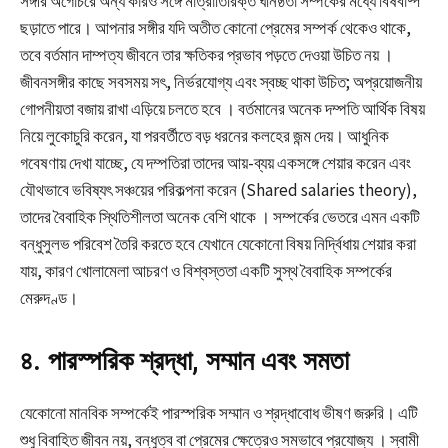
সঙ্গীর অগোচরে অন্য কারও সঙ্গে মাত্রাতিরিক্ত ঘনিষ্ঠতা সম্পর্কের মধ্যে বিষবাষ্প
ছড়াতে পারে। আপনার সঙ্গীর যদি অতীত কোনো প্রেমের সম্পর্ক থেকেও থাকে,
তবে বর্তমান দাম্পত্য জীবনে তার ক্ষতিকর প্রভাব পড়তে দেওয়া উচিত নয়
।
জীবনসঙ্গীর কাছে সবসময় সৎ, নির্ভরযোগ্য এবং স্বচ্ছ থাকা উচিত; অপ্রয়োজনীয়
গোপনীয়তা বজায় রাখা এড়িয়ে চলতে হবে
। বর্তমানের অনেক দম্পতি আর্থিক বিষয়
নিয়ে লুকোচুরি করেন, যা পরবর্তীতে বড় ধরনের কলহের জন্ম দেয়। আধুনিক
গবেষণায় দেখা যাচ্ছে, যে দম্পতিরা তাদের আয়-ব্যয় একসঙ্গে শেয়ার করেন এবং
যৌথভাবে ভবিষ্যৎ সঞ্চয়ের পরিকল্পনা করেন (Shared salaries theory),
তাদের বৈবাহিক স্থিতিশীলতা অনেক বেশি থাকে
। সম্পর্কের ভেতরে এমন একটি
বন্ধুসুলভ পরিবেশ তৈরি করতে হবে যেখানে যেকোনো বিষয় নির্দ্বিধায় শেয়ার করা
যায়, কারণ খোলামেলা আচরণ ও বিশ্বস্ততা একটি সুস্থ বৈবাহিক সম্পর্কের
মেরুদণ্ড।
৪. পারস্পরিক শ্রদ্ধা, সম্মান এবং সমতা
যেকোনো মানবিক সম্পর্কেই পারস্পরিক সম্মান ও শ্রদ্ধাবোধ ভীষণ জরুরি। এটি
শুধু বিবাহিত জীবন নয়, বন্ধুত্ব বা প্রেমের ক্ষেত্রেও সমভাবে প্রযোজ্য
। স্বামী