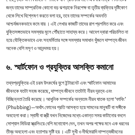
জন্য তাদের সাম্প্রতিক কোনো বড় ঝগড়াকে নিরপেক্ষ বা তৃতীয় ব্যক্তির দৃষ্টিকোণ
থেকে লিখে বিশ্লেষণ করতে বলা হয়, তবে তাদের সম্পর্কের অবনতি
আশ্চর্যজনকভাবে কমে যায়
। এই লেখার কাজটি তাদের রাগ প্রশমিত করে এবং
যুক্তিসঙ্গতভাবে সমস্যার মূলে পৌঁছাতে সাহায্য করে। আবেগ দ্বারা পরিচালিত না
হয়ে যৌক্তিকভাবে এবং সহমর্মিতার সঙ্গে সমস্যার সমাধান খুঁজলে দাম্পত্য জীবন
অনেক বেশি মসৃণ ও আনন্দময় হয়।
৬. স্মার্টফোন ও প্রযুক্তির আসক্তি কমানো
তথ্যপ্রযুক্তির এই চরম উৎকর্ষের যুগে ইন্টারনেট এবং স্মার্টফোন আমাদের
জীবনকে যতটা সহজ করেছে, দাম্পত্য জীবনে ততটাই নীরব দূরত্ব এবং
বিচ্ছিন্নতা তৈরি করেছে। আধুনিক সম্পর্কের অন্যতম নীরব ঘাতক হলো ‘ফাবিং’
(Phubbing)—অর্থাৎ ফোনের প্রতি আসক্ত হয়ে সামনের মানুষটি বা সঙ্গীকে
অবহেলা করা। স্বামী বা স্ত্রী যখন নিজেদের মধ্যে একান্ত সময় কাটানোর বদলে
সোশ্যাল মিডিয়া স্ক্রলিংয়ে বেশি মনোযোগ দেন, তখন অপর পক্ষের মনে এক ধরনের
তীব্র অবহেলা এবং হতাশার সৃষ্টি হয়
। এটি সুখী ও দীর্ঘমেয়াদি দাম্পত্যজীবনের