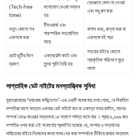
বেডরুমে ফোন না নেওয়া
(Tech-free
মনোযোগ দেওয়া সম্ভব
এবং শুধু গল্প করা
time)
হয়
টিমওয়ার্ক এবং
নতুন কোনো শখ
বাগান করা, রান্না করা বা
পারস্পরিক সহযোগিতা
একসঙ্গে করা
একসঙ্গে বই পড়া
বাড়ে
শহরের বাইরে কোনো
ছোট ছুটির দিনে
একঘেয়েমি কাটে এবং
প্রাকৃতিক পরিবেশে ঘুরে
ভ্রমণ
সুন্দর স্মৃতি তৈরি হয়
আসা
সাপ্তাহিক ডেট নাইটের মনস্তাত্ত্বিক সুবিধা
যুক্তরাজ্যের ‘ম্যারেজ ফাউন্ডেশন’-এর একটি গবেষণায় দেখা গেছে, যে বিবাহিত
দম্পতিরা মাসে অন্তত একবার ডেট নাইটে যান বা একান্ত সময় কাটান, তাদের
সম্পর্ক ভেঙে যাওয়ার সম্ভাবনা ১৪ শতাংশ পর্যন্ত কমে যায়
। প্রায় ৯,৯৬৯ জন
দম্পতির ওপর করা এই গবেষণায় প্রমাণিত হয়েছে যে, সংসার ও সন্তানের
দায়িত্বের বাইরে নিজেদের জন্য সময় বের করা সম্পর্ককে টিকিয়ে রাখার অন্যতম