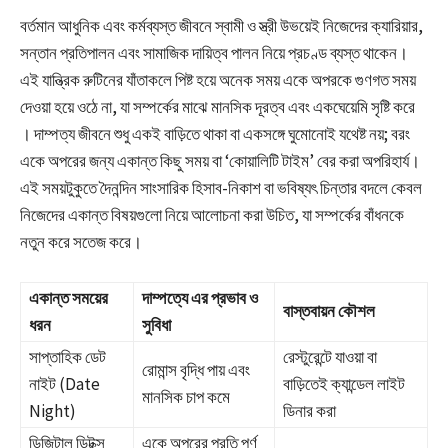
বর্তমান আধুনিক এবং কর্মব্যস্ত জীবনে স্বামী ও স্ত্রী উভয়েই নিজেদের ক্যারিয়ার,
সন্তান প্রতিপালন এবং সামাজিক দায়িত্ব পালন নিয়ে প্রচণ্ড ব্যস্ত থাকেন।
এই যান্ত্রিক রুটিনের যাঁতাকলে পিষ্ট হয়ে অনেক সময় একে অপরকে গুণগত সময়
দেওয়া হয়ে ওঠে না, যা সম্পর্কের মাঝে মানসিক দূরত্ব এবং একঘেয়েমি সৃষ্টি করে
। দাম্পত্য জীবনে শুধু একই বাড়িতে থাকা বা একসঙ্গে ঘুমোনোই যথেষ্ট নয়; বরং
একে অপরের জন্য একান্ত কিছু সময় বা ‘কোয়ালিটি টাইম’ বের করা অপরিহার্য।
এই সময়টুকুতে দৈনন্দিন সাংসারিক হিসাব-নিকাশ বা ভবিষ্যৎ চিন্তার বদলে কেবল
নিজেদের একান্ত বিষয়গুলো নিয়ে আলোচনা করা উচিত, যা সম্পর্কের বাঁধনকে
নতুন করে সতেজ করে।
একান্ত সময়ের
দাম্পত্যে এর প্রভাব ও
বাস্তবায়ন কৌশল
ধরন
সুবিধা
সাপ্তাহিক ডেট
রেস্টুরেন্টে যাওয়া বা
রোমান্স বৃদ্ধি পায় এবং
নাইট (Date
বাড়িতেই ক্যান্ডেল লাইট
মানসিক চাপ কমে
Night)
ডিনার করা
ডিজিটাল ডিটক্স
একে অপরের প্রতি পূর্ণ