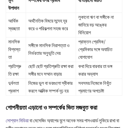
মূল
সম্পর্কের ওপর প্রভাব
যা এড়ানো উচিত
উপাদান
লুকানো ঋণ বা সঙ্গীকে না
আর্থিক
অর্থনৈতিক বিষয়ে সন্দেহ দূর
জানিয়ে বড় অঙ্কের
স্বচ্ছতা
করে ও পরিকল্পনা সহজ করে
বিনিয়োগ
মানসিক
প্রাক্তন প্রেমিক/
সঙ্গীকে মানসিক নিরাপত্তা ও
বিশ্বস্ত
প্রেমিকার সঙ্গে অযাচিত
নির্ভরতার অনুভূতি দেয়
তা
যোগাযোগ
প্রতিশ্রু
ছোট ছোট প্রতিশ্রুতি রক্ষা করা
কথা দিয়ে বারবার তা ভঙ্গ
তি রক্ষা
সঙ্গীর মনে সম্মান বাড়ায়
করার অভ্যাস
দুর্বলতা
নিজের ভুল বা ভয়গুলো স্বীকার
সবসময় নিজেকে নিখুঁত
প্রকাশ
করলে আত্মিক সম্পর্ক দৃঢ় হয়
প্রমাণের অপচেষ্টা
গোপনীয়তা এড়ানো ও সম্পর্কের ভিত মজবুত করা
সোশ্যাল মিডিয়া
বা মেসেজিং অ্যাপের যুগে অনেক সময় পাসওয়ার্ড লুকিয়ে রাখা বা