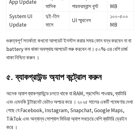
App Update
মাসিক
পারফরম্যান্স বুস্ট ​
MB
System UI
দুই-তিন
১০০-৫০০
UI স্মুথনেস ​
Update
মাসে
MB
গুরুত্বপূর্ণ সতর্কতা: কখনো আপডেট ইনস্টল করার সময় ফোন বন্ধ করবেন না বা
battery কম থাকা অবস্থায় আপডেট শুরু করবেন না। ৫০% এর বেশি চার্জ
থাকা নিশ্চিত করুন ।​
৫. ব্যাকগ্রাউন্ড অ্যাপ কন্ট্রোল করুন
অনেক অ্যাপ ব্যাকগ্রাউন্ডে চলতে থাকে যা RAM, প্রসেসিং পাওয়ার, ব্যাটারি
এবং এমনকি ইন্টারনেট ডেটাও অপচয় করে । ২০২৫ সালের একটি গবেষণায় দেখা
গেছে যে Facebook, Instagram, Snapchat, Google Maps,
TikTok এবং অন্যান্য সোশ্যাল মিডিয়া অ্যাপ সবচেয়ে বেশি ব্যাটারি ড্রেইন
করে ।​