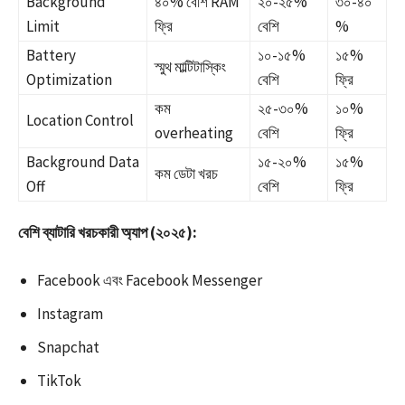
Background
৪০% বেশি RAM
২০-২৫%
৩০-৪০
Limit
ফ্রি ​
বেশি
% ​
Battery
১০-১৫%
১৫%
স্মুথ মাল্টিটাস্কিং
Optimization
বেশি ​
ফ্রি
কম
২৫-৩০%
১০%
Location Control
overheating
বেশি ​
ফ্রি
Background Data
১৫-২০%
১৫%
কম ডেটা খরচ ​
Off
বেশি
ফ্রি
বেশি ব্যাটারি খরচকারী অ্যাপ (২০২৫):
Facebook এবং Facebook Messenger​
Instagram​
Snapchat​
TikTok​