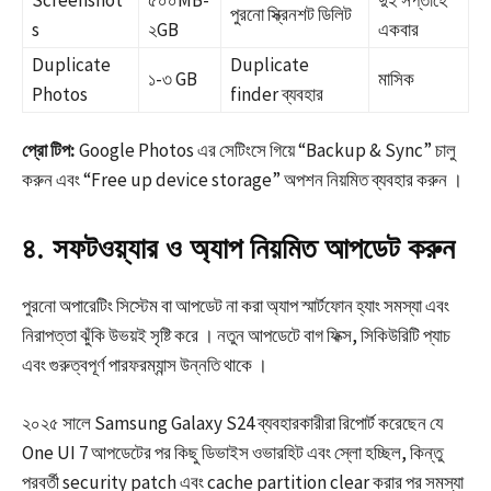
Screenshot
৫০০MB-
দুই সপ্তাহে
পুরনো স্ক্রিনশট ডিলিট
s
২GB
একবার
Duplicate
Duplicate
১-৩ GB
মাসিক
Photos
finder ব্যবহার ​
প্রো টিপ:
Google Photos এর সেটিংসে গিয়ে “Backup & Sync” চালু
করুন এবং “Free up device storage” অপশন নিয়মিত ব্যবহার করুন ।​
৪. সফটওয়্যার ও অ্যাপ নিয়মিত আপডেট করুন
পুরনো অপারেটিং সিস্টেম বা আপডেট না করা অ্যাপ স্মার্টফোন হ্যাং সমস্যা এবং
নিরাপত্তা ঝুঁকি উভয়ই সৃষ্টি করে । নতুন আপডেটে বাগ ফিক্স, সিকিউরিটি প্যাচ
এবং গুরুত্বপূর্ণ পারফরম্যান্স উন্নতি থাকে ।​
২০২৫ সালে Samsung Galaxy S24 ব্যবহারকারীরা রিপোর্ট করেছেন যে
One UI 7 আপডেটের পর কিছু ডিভাইস ওভারহিট এবং স্লো হচ্ছিল, কিন্তু
পরবর্তী security patch এবং cache partition clear করার পর সমস্যা