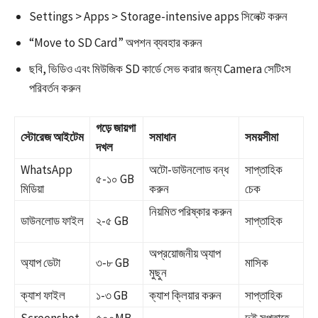
Settings > Apps > Storage-intensive apps সিলেক্ট করুন
“Move to SD Card” অপশন ব্যবহার করুন​
ছবি, ভিডিও এবং মিউজিক SD কার্ডে সেভ করার জন্য Camera সেটিংস
পরিবর্তন করুন
গড়ে জায়গা
স্টোরেজ আইটেম
সমাধান
সময়সীমা
দখল
WhatsApp
অটো-ডাউনলোড বন্ধ
সাপ্তাহিক
৫-১০ GB
মিডিয়া
করুন ​
চেক
নিয়মিত পরিষ্কার করুন
ডাউনলোড ফাইল
২-৫ GB
সাপ্তাহিক
অপ্রয়োজনীয় অ্যাপ
অ্যাপ ডেটা
৩-৮ GB
মাসিক
মুছুন ​
ক্যাশ ফাইল
১-৩ GB
ক্যাশ ক্লিয়ার করুন ​
সাপ্তাহিক