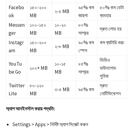
Facebo
১৫০-২০০
৯৫% কম
৫০% কম ডেটা
২-৫ MB
ok
MB
জায়গা
ব্যবহার ​
Messen
১০০-১৫০
১০-২০
৮০%
দ্রুত লোড হয় ​
ger
MB
MB
সাশ্রয়
Instagr
১৫০-২০০
৯০% কম
কম ব্যাটারি খরচ
২-৮ MB
am
MB
স্পেস
ভিডিও
YouTu
১০-১৫
৮৫%
১০০+ MB
ডাউনলোড
be Go
MB
সাশ্রয়
সুবিধা
Twitter
৮০-১২০
দ্রুত
৩-৫ MB
৯৫% কম
Lite
MB
নোটিফিকেশন
অ্যাপ আনইনস্টল করার পদ্ধতি:
Settings > Apps > নির্দিষ্ট অ্যাপ সিলেক্ট করুন