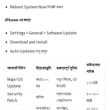
Reboot System Now সিলেক্ট করুন
iPhone এর জন্য:
Settings > General > Software Update
Download and Install
Auto Updates চালু রাখুন
ডাউনলোড
আপডেট টাইপ
ফ্রিকোয়েন্সি
গুরুত্বপূর্ণ সুবিধা
সাইজ
Major OS
বছরে ১-২
নতুন ফিচার, UI
১-৩ GB
Update
বার
উন্নতি ​
Security
ম্যালওয়্যার
৫০-২০০
মাসিক
Patch
প্রোটেকশন ​
MB
সাপ্তাহিক/
বাগ ফিক্স,
১০-১০০