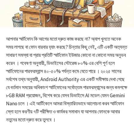
আপনার স্মার্টফোন কি আগের মতো দ্রুত কাজ করছে না? অ্যাপ খুলতে অনেক
সময় লাগছে বা ফোন বারবার হ্যাং করছে? চিন্তার কিছু নেই, এটি একটি অত্যন্ত
সাধারণ সমস্যা যা প্রায় প্রতিটি স্মার্টফোন ইউজার কোনো না কোনো সময় অনুভব
করেন । গবেষণা অনুযায়ী, ডিভাইসের স্টোরেজ ৮০% এর বেশি পূর্ণ হলে
স্মার্টফোনের পারফরম্যান্স ৪০-৫০% পর্যন্ত কমে যেতে পারে । ২০২৫ সালের
সর্বশেষ তথ্য অনুযায়ী, Android Authority এর একটি সমীক্ষায় দেখা গেছে
যে বর্তমান সময়ের অধিকাংশ স্মার্টফোনের সর্বোত্তম পারফরম্যান্সের জন্য কমপক্ষে
৮GB RAM প্রয়োজন, বিশেষ করে যেসব ডিভাইসে AI মডেল যেমন Gemini
Nano চলে । এই আর্টিকেলে আমরা বিস্তারিতভাবে আলোচনা করব স্মার্টফোন
স্লো হলে করণীয় ৭টি পরীক্ষিত ও কার্যকর সমাধান যা আপনার ফোনকে আবার
নতুনের মতো দ্রুত করে তুলবে ।​