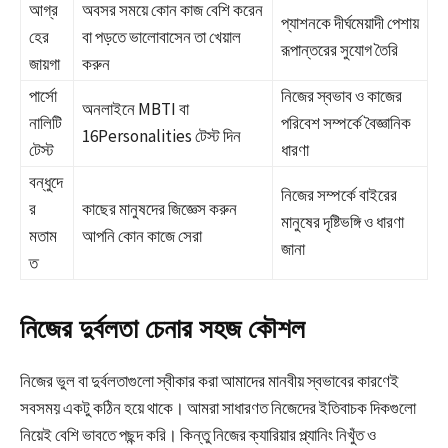
আগ্র
অবসর সময়ে কোন কাজ বেশি করেন
প্যাশনকে দীর্ঘমেয়াদী পেশায়
হের
বা পড়তে ভালোবাসেন তা খেয়াল
রূপান্তরের সুযোগ তৈরি
জায়গা
করুন
পার্সো
নিজের স্বভাব ও কাজের
অনলাইনে MBTI বা
নালিটি
পরিবেশ সম্পর্কে বৈজ্ঞানিক
16Personalities টেস্ট দিন
টেস্ট
ধারণা
বন্ধুদে
নিজের সম্পর্কে বাইরের
র
কাছের মানুষদের জিজ্ঞেস করুন
মানুষের দৃষ্টিভঙ্গি ও ধারণা
মতাম
আপনি কোন কাজে সেরা
জানা
ত
নিজের দুর্বলতা চেনার সহজ কৌশল
নিজের ভুল বা দুর্বলতাগুলো স্বীকার করা আমাদের মানবীয় স্বভাবের কারণেই
সবসময় একটু কঠিন হয়ে থাকে। আমরা সাধারণত নিজেদের ইতিবাচক দিকগুলো
নিয়েই বেশি ভাবতে পছন্দ করি। কিন্তু নিজের ক্যারিয়ার প্ল্যানিং নিখুঁত ও