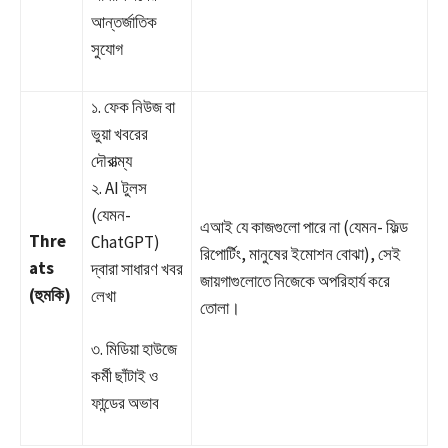
আন্তর্জাতিক
সুযোগ
১. ফেক নিউজ বা
ভুয়া খবরের
দৌরাত্ম্য
২. AI টুলস
(যেমন-
এআই যে কাজগুলো পারে না (যেমন- ফিল্ড
Thre
ChatGPT)
রিপোর্টিং, মানুষের ইমোশন বোঝা), সেই
ats
দ্বারা সাধারণ খবর
জায়গাগুলোতে নিজেকে অপরিহার্য করে
(হুমকি)
লেখা
তোলা।
৩. মিডিয়া হাউজে
কর্মী ছাঁটাই ও
ফান্ডের অভাব