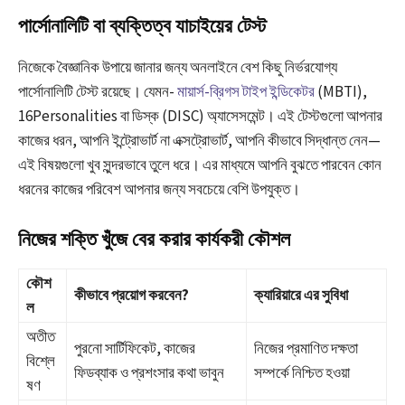
পার্সোনালিটি বা ব্যক্তিত্ব যাচাইয়ের টেস্ট
নিজেকে বৈজ্ঞানিক উপায়ে জানার জন্য অনলাইনে বেশ কিছু নির্ভরযোগ্য
পার্সোনালিটি টেস্ট রয়েছে। যেমন-
মায়ার্স-ব্রিগস টাইপ ইন্ডিকেটর
(MBTI),
16Personalities বা ডিস্ক (DISC) অ্যাসেসমেন্ট। এই টেস্টগুলো আপনার
কাজের ধরন, আপনি ইন্ট্রোভার্ট না এক্সট্রোভার্ট, আপনি কীভাবে সিদ্ধান্ত নেন—
এই বিষয়গুলো খুব সুন্দরভাবে তুলে ধরে। এর মাধ্যমে আপনি বুঝতে পারবেন কোন
ধরনের কাজের পরিবেশ আপনার জন্য সবচেয়ে বেশি উপযুক্ত।
নিজের শক্তি খুঁজে বের করার কার্যকরী কৌশল
কৌশ
কীভাবে প্রয়োগ করবেন?
ক্যারিয়ারে এর সুবিধা
ল
অতীত
পুরনো সার্টিফিকেট, কাজের
নিজের প্রমাণিত দক্ষতা
বিশ্লে
ফিডব্যাক ও প্রশংসার কথা ভাবুন
সম্পর্কে নিশ্চিত হওয়া
ষণ