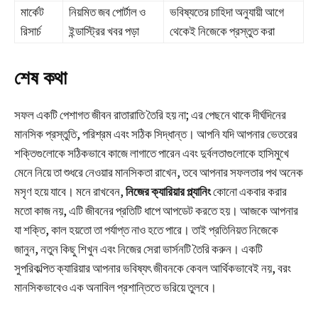
মার্কেট
নিয়মিত জব পোর্টাল ও
ভবিষ্যতের চাহিদা অনুযায়ী আগে
রিসার্চ
ইন্ডাস্ট্রির খবর পড়া
থেকেই নিজেকে প্রস্তুত করা
শেষ কথা
সফল একটি পেশাগত জীবন রাতারাতি তৈরি হয় না; এর পেছনে থাকে দীর্ঘদিনের
মানসিক প্রস্তুতি, পরিশ্রম এবং সঠিক সিদ্ধান্ত। আপনি যদি আপনার ভেতরের
শক্তিগুলোকে সঠিকভাবে কাজে লাগাতে পারেন এবং দুর্বলতাগুলোকে হাসিমুখে
মেনে নিয়ে তা শুধরে নেওয়ার মানসিকতা রাখেন, তবে আপনার সফলতার পথ অনেক
মসৃণ হয়ে যাবে। মনে রাখবেন,
নিজের ক্যারিয়ার প্ল্যানিং
কোনো একবার করার
মতো কাজ নয়, এটি জীবনের প্রতিটি ধাপে আপডেট করতে হয়। আজকে আপনার
যা শক্তি, কাল হয়তো তা পর্যাপ্ত নাও হতে পারে। তাই প্রতিনিয়ত নিজেকে
জানুন, নতুন কিছু শিখুন এবং নিজের সেরা ভার্সনটি তৈরি করুন। একটি
সুপরিকল্পিত ক্যারিয়ার আপনার ভবিষ্যৎ জীবনকে কেবল আর্থিকভাবেই নয়, বরং
মানসিকভাবেও এক অনাবিল প্রশান্তিতে ভরিয়ে তুলবে।