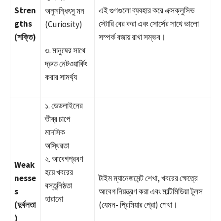
Stren
এই গুণগুলো ব্যবহার করে এক্সক্লুসিভ
অনুসন্ধিৎসু মন
gths
স্টোরি বের করা এবং সোর্সের সাথে ভালো
(Curiosity)
(শক্তি)
সম্পর্ক বজায় রাখা সম্ভব।
৩. মানুষের সাথে
দ্রুত নেটওয়ার্কিং
করার সামর্থ্য
১. ডেডলাইনের
তীব্র চাপে
মানসিক
অস্থিরতা
২. আবেগপ্রবণ
Weak
হয়ে খবরের
nesse
টাইম ম্যানেজমেন্ট শেখা, খবরের ক্ষেত্রে
বস্তুনিষ্ঠতা
s
আবেগ নিয়ন্ত্রণ করা এবং মাল্টিমিডিয়া টুলস
হারানো
(দুর্বলতা
(যেমন- প্রিমিয়ার প্রো) শেখা।
)