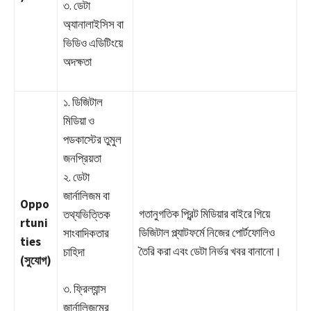
৩. ডেটা
অ্যানালাইসিস বা
ভিডিও এডিটিংয়ে
অদক্ষতা
১. ডিজিটাল
মিডিয়া ও
পডকাস্টের তুমুল
জনপ্রিয়তা
২. ডেটা
জার্নালিজম বা
Oppo
গতানুগতিক প্রিন্ট মিডিয়ার বাইরে গিয়ে
তথ্যভিত্তিক
rtuni
ডিজিটাল প্ল্যাটফর্মে নিজের পোর্টফোলিও
সাংবাদিকতার
ties
তৈরি করা এবং ডেটা নির্ভর খবর বানানো।
চাহিদা
(সুযোগ)
৩. ফ্রিল্যান্স
জার্নালিজমের