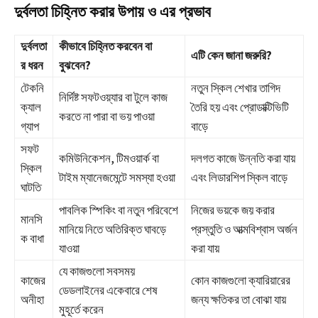
দুর্বলতা চিহ্নিত করার উপায় ও এর প্রভাব
দুর্বলতা
কীভাবে চিহ্নিত করবেন বা
এটি কেন জানা জরুরি?
র ধরন
বুঝবেন?
টেকনি
নতুন স্কিল শেখার তাগিদ
নির্দিষ্ট সফটওয়্যার বা টুলে কাজ
ক্যাল
তৈরি হয় এবং প্রোডাক্টিভিটি
করতে না পারা বা ভয় পাওয়া
গ্যাপ
বাড়ে
সফট
কমিউনিকেশন, টিমওয়ার্ক বা
দলগত কাজে উন্নতি করা যায়
স্কিল
টাইম ম্যানেজমেন্টে সমস্যা হওয়া
এবং লিডারশিপ স্কিল বাড়ে
ঘাটতি
পাবলিক স্পিকিং বা নতুন পরিবেশে
নিজের ভয়কে জয় করার
মানসি
মানিয়ে নিতে অতিরিক্ত ঘাবড়ে
প্রস্তুতি ও আত্মবিশ্বাস অর্জন
ক বাধা
যাওয়া
করা যায়
যে কাজগুলো সবসময়
কাজের
কোন কাজগুলো ক্যারিয়ারের
ডেডলাইনের একেবারে শেষ
অনীহা
জন্য ক্ষতিকর তা বোঝা যায়
মুহূর্তে করেন