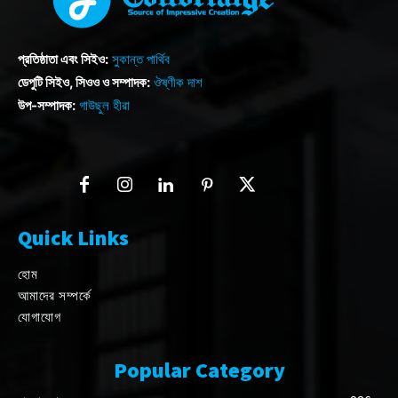
প্রতিষ্ঠাতা এবং সিইও:
সুকান্ত পার্থিব
ডেপুটি সিইও, সিওও ও সম্পাদক:
ঔষ্ণীক দাশ
উপ-সম্পাদক:
গাউছুল হীরা
Quick Links
হোম
আমাদের সম্পর্কে
যোগাযোগ
Popular Category