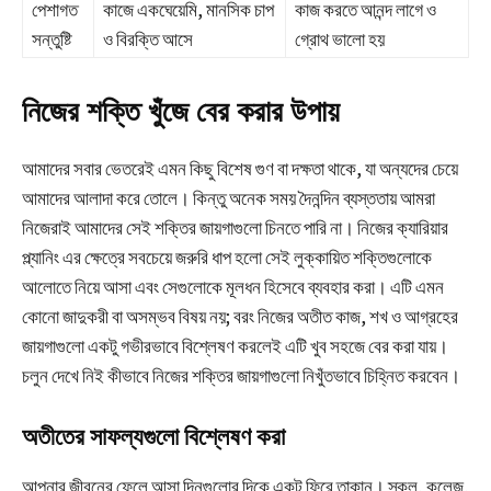
পেশাগত
কাজে একঘেয়েমি, মানসিক চাপ
কাজ করতে আনন্দ লাগে ও
সন্তুষ্টি
ও বিরক্তি আসে
গ্রোথ ভালো হয়
নিজের শক্তি খুঁজে বের করার উপায়
আমাদের সবার ভেতরেই এমন কিছু বিশেষ গুণ বা দক্ষতা থাকে, যা অন্যদের চেয়ে
আমাদের আলাদা করে তোলে। কিন্তু অনেক সময় দৈনন্দিন ব্যস্ততায় আমরা
নিজেরাই আমাদের সেই শক্তির জায়গাগুলো চিনতে পারি না। নিজের ক্যারিয়ার
প্ল্যানিং এর ক্ষেত্রে সবচেয়ে জরুরি ধাপ হলো সেই লুক্কায়িত শক্তিগুলোকে
আলোতে নিয়ে আসা এবং সেগুলোকে মূলধন হিসেবে ব্যবহার করা। এটি এমন
কোনো জাদুকরী বা অসম্ভব বিষয় নয়; বরং নিজের অতীত কাজ, শখ ও আগ্রহের
জায়গাগুলো একটু গভীরভাবে বিশ্লেষণ করলেই এটি খুব সহজে বের করা যায়।
চলুন দেখে নিই কীভাবে নিজের শক্তির জায়গাগুলো নিখুঁতভাবে চিহ্নিত করবেন।
অতীতের সাফল্যগুলো বিশ্লেষণ করা
আপনার জীবনের ফেলে আসা দিনগুলোর দিকে একটু ফিরে তাকান। স্কুল, কলেজ,