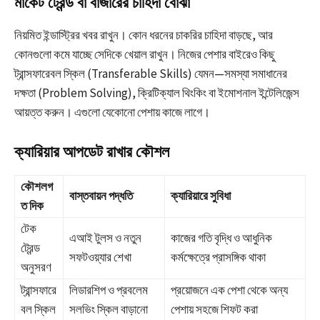
মার্কেট ট্রেন্ড বা বাজারের চাহিদা বোঝা
নিয়মিত ইন্ডাস্ট্রির খবর রাখুন। কোন ধরনের চাকরির চাহিদা বাড়ছে, আর
কোনগুলো কমে যাচ্ছে সেদিকে খেয়াল রাখুন। নিজের পেশার বাইরেও কিছু
ট্রান্সফারেবল স্কিল (Transferable Skills) যেমন—সমস্যা সমাধানের
দক্ষতা (Problem Solving), ক্রিটিক্যাল থিংকিং বা ইমোশনাল ইন্টেলিজেন্স
আয়ত্ত করুন। এগুলো যেকোনো পেশায় কাজে লাগে।
ক্যারিয়ার আপডেট রাখার কৌশল
কৌশলগ
বাস্তবায়ন পদ্ধতি
ক্যারিয়ারে সুবিধা
ত দিক
টেক
এআই টুলস ও নতুন
কাজের গতি বৃদ্ধি ও আধুনিক
ট্রেন্ড
সফটওয়্যার শেখা
কর্মক্ষেত্রে প্রাসঙ্গিক থাকা
অনুসরণ
ট্রান্সফারে
লিডারশিপ ও প্রবলেম
প্রয়োজনে এক পেশা থেকে অন্য
বল স্কিল
সলভিং স্কিল বাড়ানো
পেশায় সহজে শিফট করা