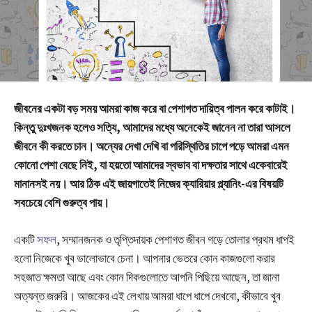
জীবনের একটা বড় সময় আমরা কাজ করে বা পেশাগত দায়িত্ব পালন করে কাটাই।
কিন্তু দুঃখজনক হলেও সত্যি, আমাদের মধ্যে অনেকেই জানেন না তারা আসলে
জীবনে কী করতে চান। অন্যের দেখা দেখি বা পরিস্থিতির চাপে পড়ে আমরা এমন
কোনো পেশা বেছে নিই, যা হয়তো আমাদের স্বভাব বা দক্ষতার সাথে একেবারেই
মানানসই নয়। আর ঠিক এই জায়গাতেই নিজের ক্যারিয়ার প্ল্যানিং-এর বিষয়টি
সবচেয়ে বেশি গুরুত্ব পায়।
একটি
সফল
, সম্মানজনক ও তৃপ্তিদায়ক পেশাগত জীবন গড়ে তোলার প্রথম ধাপই
হলো নিজেকে খুব ভালোভাবে চেনা। আপনার ভেতরে কোন কাজগুলো করার
সহজাত ক্ষমতা আছে এবং কোন দিকগুলোতে আপনি পিছিয়ে আছেন, তা জানা
অত্যন্ত জরুরি। আজকের এই লেখায় আমরা ধাপে ধাপে দেখবো, কীভাবে খুব