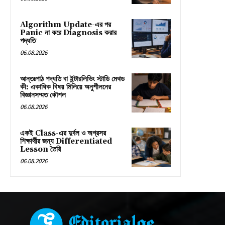
Algorithm Update-এর পর
Panic না করে Diagnosis করার
পদ্ধতি
06.08.2026
আন্তঃপাঠ পদ্ধতি বা ইন্টারলিভিং স্টাডি মেথড
কী: একাধিক বিষয় মিলিয়ে অনুশীলনের
বিজ্ঞানসম্মত কৌশল
06.08.2026
একই Class-এর দুর্বল ও অগ্রসর
শিক্ষার্থীর জন্য Differentiated
Lesson তৈরি
06.08.2026