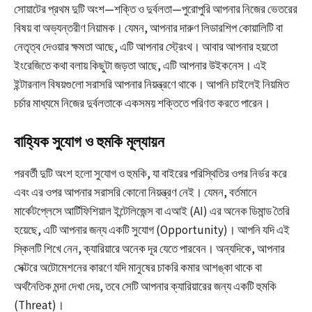
সোয়াটের প্রথম দুটি অংশ—শক্তি ও দুর্বলতা—পুরোপুরি আপনার নিজের ভেতরের
বিষয় বা অভ্যন্তরীণ নিয়ামক। যেমন, আপনার দারুণ লিডারশিপ কোয়ালিটি বা
নেতৃত্ব দেওয়ার ক্ষমতা আছে, এটি আপনার স্ট্রেংথ। আবার আপনার হয়তো
ইংরেজিতে কথা বলায় কিছুটা জড়তা আছে, এটি আপনার উইকনেস। এই
ইন্টারনাল বিষয়গুলো সরাসরি আপনার নিয়ন্ত্রণে থাকে। আপনি চাইলেই নিয়মিত
চর্চার মাধ্যমে নিজের দুর্বলতাকে একসময় শক্তিতে পরিণত করতে পারেন।
বাহ্যিক সুযোগ ও হুমকি মূল্যায়ন
পরবর্তী দুটি অংশ হলো সুযোগ ও হুমকি, যা বাইরের পরিস্থিতির ওপর নির্ভর করে
এবং এর ওপর আপনার সরাসরি কোনো নিয়ন্ত্রণ নেই। যেমন, বর্তমানে
মার্কেটপ্লেসে আর্টিফিশিয়াল ইন্টেলিজেন্স বা এআই (AI) এর অনেক ডিমান্ড তৈরি
হয়েছে, এটি আপনার জন্য একটি সুযোগ (Opportunity)। আপনি যদি এই
স্কিলটি শিখে নেন, ক্যারিয়ারে অনেক দূর যেতে পারবেন। অন্যদিকে, আপনার
সেক্টরে অটোমেশনের কারণে যদি মানুষের চাকরি কমার আশঙ্কা থাকে বা
অর্থনৈতিক মন্দা দেখা দেয়, তবে সেটি আপনার ক্যারিয়ারের জন্য একটি হুমকি
(Threat)।