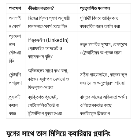
পদক্ষেপ
কীভাবে করবেন?
প্রত্যাশিত ফলাফল
অনলাই
নিজের স্কিল গ্যাপ অনুযায়ী
সুনির্দিষ্ট বিষয়ে তাত্ত্বিক ও
ন কোর্স
মানসম্মত কোর্স বেছে নিন
ব্যবহারিক জ্ঞান অর্জন করা
প্রফেশ
লিঙ্কডইন (LinkedIn)
নাল
নতুন চাকরির সুযোগ, রেফারেন্স
প্রোফাইল আপডেট ও
নেটওয়া
ও ইন্ডাস্ট্রির আপডেট জানা
কানেকশন বৃদ্ধি
র্কিং
অভিজ্ঞদের সাথে কথা বলা,
মেন্টরশি
সঠিক গাইডলাইন, কাজের ভুল
কাজের স্যাম্পল দেখানো ও
প গ্রহণ
শুধরানো ও অনুপ্রেরণা পাওয়া
ফিডব্যাক নেওয়া
প্র্যাকটি
ব্যক্তিগত প্রজেক্ট,
বাস্তব কাজের অভিজ্ঞতা অর্জন
ক্যাল
পোর্টফোলিও তৈরি বা
ও নিয়োগকর্তার কাছে
কাজ
ইন্টার্নশিপে যুক্ত হওয়া
কনফিডেন্স বিল্ডআপ
যুগের সাথে তাল মিলিয়ে ক্যারিয়ার প্ল্যানিং