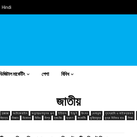
Hindi
ডিজিটাল মার্কেটিং
পেশা
বিবিধ
জাতীয়
SMM
অটোমোবাইল
অনুপ্রেরণামূলক গল্প
ইতিহাস
ইভেন্ট
উৎসব
খেলাধুলা
গৃহস্থালি ও লাইফহ্যাকস
যক্তিত্ব
বিজ্ঞান
বিনোদন
বিবিধ
বিশ্ব
ব্যাংকিং
ভ্রমণ
মার্কেটিং
মুক্তিযুদ্ধ
মুদ্রা বিনিময় হার
শিক্ষা