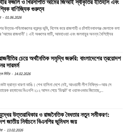
হীর ফজলি ও খিরসাপাত আমের জিআই স্বীকৃতির ইতিহাস এবং
্বিক বাণিজ্যিক গুরুত্ব
য়
-
01.06.2026
ের উত্তর-পশ্চিমাঞ্চলের বরেন্দ্র ভূমি, বিশেষ করে রাজশাহী ও চাঁপাইনবাবগঞ্জ জেলাকে বলা
র 'আমের রাজধানী'। এই অঞ্চলের মাটি, আবহাওয়া এবং জলবায়ুর অনন্য বৈশিষ্ট্যের
় রাজনীতির চেয়ে অর্থনৈতিক সমৃদ্ধি জরুরি: বাংলাদেশের ত্রয়োদশ
চনের সারমর্ম
হক মিহির
-
14.02.2026
কটা ভ্রান্ত ধারণা ভাঙি। শেখ হাসিনা দেশে নেই, আওয়ামী লীগ নিষিদ্ধ—আর সে
তারেক রহমানের বিএনপি ২১২ আসন পেয়ে 'ডিফল্ট' বা ওয়াকওভার জিতেছে,...
িযুদ্ধের উত্তরাধিকার ও রাজনৈতিক বৈধতার নতুন সমীকরণ:
োদশ জাতীয় নির্বাচনে বিএনপির ভূমিধস জয়
রা
-
13.02.2026