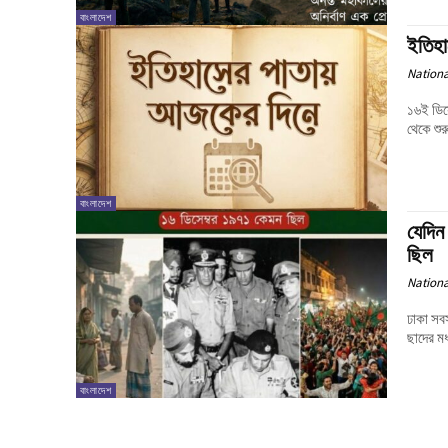
বাংলাদেশ
ইতিহা
Nationa
১৬ই ডিস
থেকে শুর
বাংলাদেশ
যেদিন
ছিল
Nationa
ঢাকা সব
ছাদের মধ
বাংলাদেশ