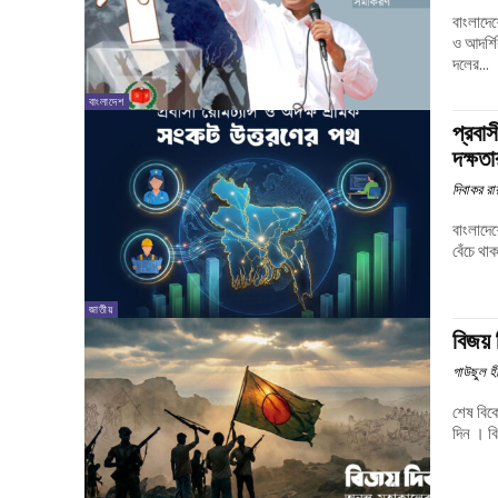
বাংলাদে
ও আদর্শি
দলের...
বাংলাদেশ
প্রবাস
দক্ষত
দিবাকর রা
বাংলাদে
বেঁচে থ
জাতীয়
বিজয়
গাউছুল হী
শেষ বিক
দিন । ব