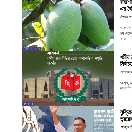
রাজশা
এর বৈশ
দিবাকর রা
বাংলাদেশ
হয় দেশে
কারণে...
ডিজিটাল ব্যবসা
ধর্মীয
নির্বা
সায়েদুল 
আসুন, এ
কারণেই 
বাংলাদেশ
মুক্ত
ত্রয়
গাউছুল হী