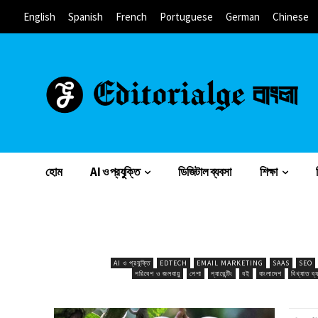
English
Spanish
French
Portuguese
German
Chinese
হোম
AI ও প্রযুক্তি
ডিজিটাল ব্যবসা
শিক্ষা
AI ও প্রযুক্তি
EDTECH
EMAIL MARKETING
SAAS
SEO
পরিবেশ ও জলবায়ু
পেশা
প্যারেন্টিং
বই
বাংলাদেশ
বিখ্যাত ব্