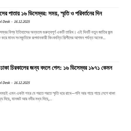
সের পাতায় ১৬ ডিসেম্বর: সময়, স্মৃতি ও পরিবর্তনের দিন
l Desk
-
16.12.2025
েম্বর বিশ্ব ইতিহাসের অন্যতম গুরুত্বপূর্ণ একটি তারিখ। এই দিনটি নতুন জাতির জন্ম
ু করে মানব সংস্কৃতিকে রূপদানকারী কিংবদন্তি শিল্পীদের আগমন পর্যন্ত অনেক...
 ঢাকা চিরকালের জন্য বদলে গেল: ১৬ ডিসেম্বর ১৯৭১ কেমন
l Desk
-
16.12.2025
সময়ই এমন একটা শহর যে পরতে পরতে স্মৃতি ধরে রাখে—গলি আর গায়ে গায়ে লেগে থাকা
্য দিয়ে, যানজট আর নদীর মধ্য দিয়ে,...