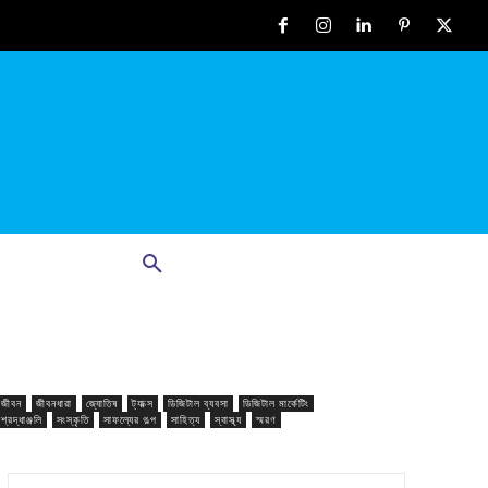
জীবন
জীবনধারা
জ্যোতিষ
ট্যাক্স
ডিজিটাল ব্যবসা
ডিজিটাল মার্কেটিং
শ্রদ্ধাঞ্জলি
সংস্কৃতি
সাফল্যের গল্প
সাহিত্য
স্বাস্থ্য
স্মরণ