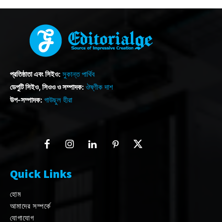
প্রতিষ্ঠাতা এবং সিইও:
সুকান্ত পার্থিব
ডেপুটি সিইও, সিওও ও সম্পাদক:
ঔষ্ণীক দাশ
উপ-সম্পাদক:
গাউছুল হীরা
Quick Links
হোম
আমাদের সম্পর্কে
যোগাযোগ