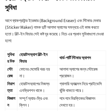
সুবিধা
আগে ব্যাকগ্রাউন্ড ইরেজার (Background Eraser) এবং স্টিকার মেকার
(Sticker Maker) নামক দুটি আলাদা অ্যাপের সমন্বয়ে এই কাজ করতে
হতো। বিল্ট-ইন ফিচার সেই কষ্ট দূর করেছে। নিচে এর প্রধান সুবিধাগুলো দেওয়া
হলো:
সুবিধা
হোয়াটসঅ্যাপ বিল্ট-ইন
থার্ড-পার্টি স্টিকার অ্যাপস
র দিক
ফিচার
স্টো
ফোনের মেমোরি খরচ হয়
আলাদা অ্যাপের জন্য স্টোরেজ
রেজ
না।
প্রয়োজন।
নিরাপ
হোয়াটসঅ্যাপের নিজস্ব
গ্যালারি অ্যাক্সেস নিয়ে প্রাইভেসি
ত্তা
এনক্রিপশন থাকে।
ঝুঁকি থাকতে পারে।
বিজ্ঞাপ
সম্পূর্ণ অ্যাড-ফ্রি এবং
পদে পদে বিরক্তিকর বিজ্ঞাপন
ন
ক্লিন।
দেখতে হয়।