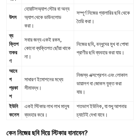
হোয়াটসঅ্যাপ স্টোর বা অন্য
সম্পূর্ণ নিজের গ্যালারির ছবি থেকে
উৎস
অ্যাপ থেকে ডাউনলোড
তৈরি করা।
করা।
ব্য
সবার জন্য একই রকম,
ক্তিগ
নিজের ছবি, বন্ধুদের মুখ বা পোষা
কোনো ব্যক্তিগত ছোঁয়া থাকে
তকর
প্রাণীর ছবি ব্যবহার করা যায়।
না।
ণ
আবে
নিজস্ব এক্সপ্রেশন এবং লোকাল
গ
সাধারণ ইমোশনের মধ্যে
ডায়ালগ বা জোকস যুক্ত করা
প্রকা
সীমাবদ্ধ।
যায়।
শ
ইউনি
একই স্টিকার লাখ লাখ মানুষ
শতভাগ ইউনিক, যা শুধু আপনার
কনেস
ব্যবহার করে।
চ্যাটেই দেখা যাবে।
কেন নিজের ছবি দিয়ে স্টিকার বানাবেন?