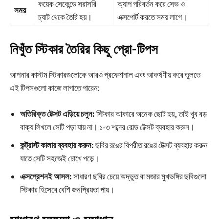
কয়েক সেকেন্ডে সরাসরি
অ্যাপ পরিবর্তন করে সেভ ও
সময়
চ্যাট থেকে তৈরি হয়।
এক্সপোর্ট করতে সময় লাগে।
নিখুঁত স্টিকার তৈরির কিছু প্রো-টিপস
আপনার কাস্টম স্টিকারগুলোকে আরও প্রফেশনাল এবং আকর্ষণীয় করে তুলতে
এই টিপসগুলো কাজে লাগাতে পারেন:
অতিরিক্ত টেক্সট এড়িয়ে চলুন:
স্টিকার আকারে অনেক ছোট হয়, তাই খুব বড়
বাক্য লিখলে সেটি পড়া যায় না। ১-৩ শব্দের বোল্ড টেক্সট ব্যবহার করুন।
কন্ট্রাস্ট কালার ব্যবহার করুন:
ছবির রঙের বিপরীত রঙের টেক্সট ব্যবহার করুন
যাতে সেটি সহজেই চোখে পড়ে।
এক্সপ্রেশনই আসল:
সাধারণ ছবির চেয়ে অদ্ভুত বা মজার মুখভঙ্গির ছবিগুলো
স্টিকার হিসেবে বেশি জনপ্রিয়তা পায়।