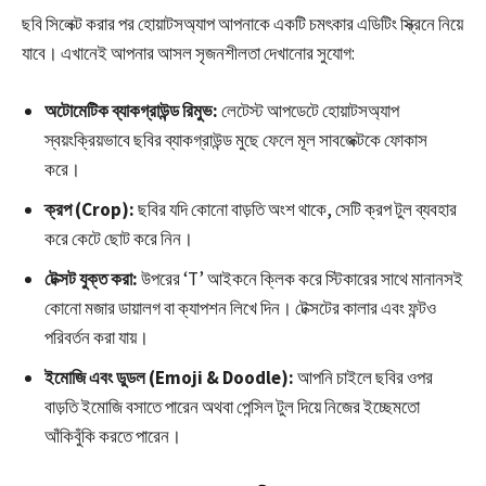
ছবি সিলেক্ট করার পর হোয়াটসঅ্যাপ আপনাকে একটি চমৎকার এডিটিং স্ক্রিনে নিয়ে
যাবে। এখানেই আপনার আসল সৃজনশীলতা দেখানোর সুযোগ:
অটোমেটিক ব্যাকগ্রাউন্ড রিমুভ:
লেটেস্ট আপডেটে হোয়াটসঅ্যাপ
স্বয়ংক্রিয়ভাবে ছবির ব্যাকগ্রাউন্ড মুছে ফেলে মূল সাবজেক্টকে ফোকাস
করে।
ক্রপ (Crop):
ছবির যদি কোনো বাড়তি অংশ থাকে, সেটি ক্রপ টুল ব্যবহার
করে কেটে ছোট করে নিন।
টেক্সট যুক্ত করা:
উপরের ‘T’ আইকনে ক্লিক করে স্টিকারের সাথে মানানসই
কোনো মজার ডায়ালগ বা ক্যাপশন লিখে দিন। টেক্সটের কালার এবং ফন্টও
পরিবর্তন করা যায়।
ইমোজি এবং ডুডল (Emoji & Doodle):
আপনি চাইলে ছবির ওপর
বাড়তি ইমোজি বসাতে পারেন অথবা পেন্সিল টুল দিয়ে নিজের ইচ্ছেমতো
আঁকিবুঁকি করতে পারেন।