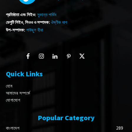
প্রতিষ্ঠাতা এবং সিইও:
সুকান্ত পার্থিব
ডেপুটি সিইও, সিওও ও সম্পাদক:
ঔষ্ণীক দাশ
উপ-সম্পাদক:
গাউছুল হীরা
Quick Links
হোম
আমাদের সম্পর্কে
যোগাযোগ
Popular Category
বাংলাদেশ
289