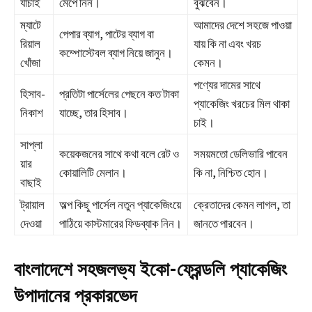
যাচাই
মেপে নিন।
বুঝবেন।
ম্যাটে
আমাদের দেশে সহজে পাওয়া
পেপার ব্যাগ, পাটের ব্যাগ বা
রিয়াল
যায় কি না এবং খরচ
কম্পোস্টেবল ব্যাগ নিয়ে জানুন।
খোঁজা
কেমন।
পণ্যের দামের সাথে
হিসাব-
প্রতিটা পার্সেলের পেছনে কত টাকা
প্যাকেজিং খরচের মিল থাকা
নিকাশ
যাচ্ছে, তার হিসাব।
চাই।
সাপ্লা
কয়েকজনের সাথে কথা বলে রেট ও
সময়মতো ডেলিভারি পাবেন
য়ার
কোয়ালিটি মেলান।
কি না, নিশ্চিত হোন।
বাছাই
ট্রায়াল
অল্প কিছু পার্সেল নতুন প্যাকেজিংয়ে
ক্রেতাদের কেমন লাগল, তা
দেওয়া
পাঠিয়ে কাস্টমারের ফিডব্যাক নিন।
জানতে পারবেন।
বাংলাদেশে সহজলভ্য ইকো-ফ্রেন্ডলি প্যাকেজিং
উপাদানের প্রকারভেদ