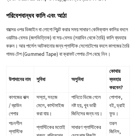
পরিবেশবান্ধব কালি এবং আঠা
বাক্সের ওপর ডিজাইন বা লোগো প্রিন্ট করার সময় সাধারণ কেমিক্যাল কালির বদলে
ওয়াটার-বেসড (জলভিত্তিক) বা সয়-বেসড (সয়াবিন থেকে তৈরি) কালি ব্যবহার
করুন। আর পার্সেল আটকানোর জন্য প্লাস্টিক সেলোটেপের বদলে কাগজের তৈরি
গামড টেপ (Gummed Tape) বা ক্রাফট পেপার টেপ বেছে নিন।
কোথায়
উপাদানের নাম
সুবিধা
অসুবিধা
ব্যবহার
করবেন?
কাগজের বাক্স
সস্তা, সহজে
পানিতে ভিজে গেলে
পোশাক,
/ ব্রাউন
মেলে, কাস্টমাইজ
নষ্ট হয়, খুব ভারী
বই, ড্রাই
পেপার
করা যায়।
জিনিসের জন্য নয়।
ফুড।
পচনশীল
তরল
প্লাস্টিকের মতোই
সাধারণ প্লাস্টিকের
প্লাস্টিক
জিনিস,
শক্ত, পরিবেশের
চেয়ে দাম কিছুটা