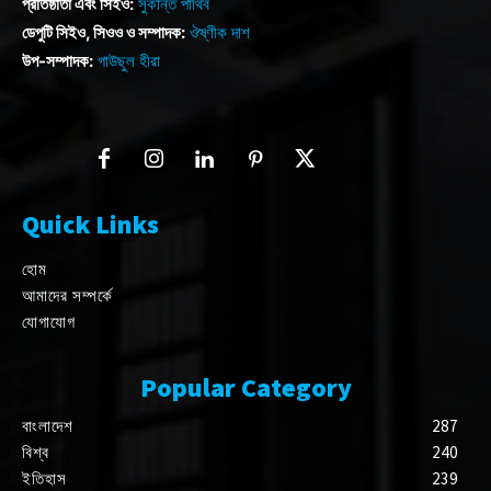
প্রতিষ্ঠাতা এবং সিইও:
সুকান্ত পার্থিব
ডেপুটি সিইও, সিওও ও সম্পাদক:
ঔষ্ণীক দাশ
উপ-সম্পাদক:
গাউছুল হীরা
Quick Links
হোম
আমাদের সম্পর্কে
যোগাযোগ
Popular Category
বাংলাদেশ
287
বিশ্ব
240
ইতিহাস
239