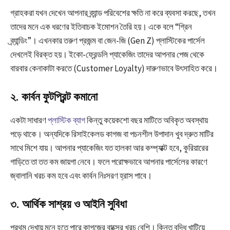
গ্রাহকরা যখন দেখেন আপনার ব্র্যান্ড পরিবেশের ক্ষতি না করে ব্যবসা করছে, তখন
তাদের মনে এক ধরণের ইতিবাচক ইমোশন তৈরি হয়। একে বলে “গ্রিন
ব্র্যান্ডিং”। এখনকার তরুণ প্রজন্ম বা জেন-জি (Gen Z) প্লাস্টিকের পার্সেল
দেখলেই বিরক্ত হয়। ইকো-ফ্রেন্ডলি প্যাকেজিং তাদের আপনার পেজ থেকে
বারবার কেনাকাটা করতে (Customer Loyalty) দারুণভাবে উৎসাহিত করে।
২. কার্বন ফুটপ্রিন্ট কমানো
একটা সাধারণ
প্লাস্টিক ব্যাগ
কিন্তু কয়েকশো বছর মাটিতে অবিকৃত অবস্থায়
পড়ে থাকে। অন্যদিকে রিসাইকেলড কাগজ বা পচনশীল উপাদান খুব দ্রুত মাটির
সাথে মিশে যায়। আপনার প্যাকেজিং যত হালকা আর কম্প্যাক্ট হবে, কুরিয়ারের
গাড়িতে তা তত কম জায়গা নেবে। ফলে পরোক্ষভাবে আপনার পার্সেলের কারণে
জ্বালানি খরচ কম হবে এবং কার্বন নিঃসরণ হ্রাস পাবে।
৩. আর্থিক সাশ্রয় ও আইনি সুবিধা
প্রথম দেখায় মনে হতে পারে কাগজের বাক্সের খরচ বেশি। কিন্তু বুদ্ধি খাটিয়ে