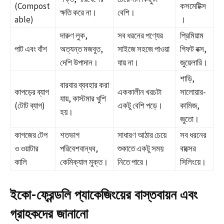
(Compost
কসমেটিক্স
ক্ষতি করে না।
বেশি।
able)
।
দারুণ লুক,
সব ধরনের পণ্যের
প্রিমিয়াম
পাট এবং বাঁশ
অত্যন্ত মজবুত,
সাইজে সহজে পাওয়া
গিফট বক্স,
দেশি উপাদান।
যায় না।
জুয়েলারি।
শাড়ি,
বারবার ব্যবহার করা
কাপড়ের ব্যাগ
এককালীন খরচটা
সালোয়ার-
যায়, কাস্টমার খুশি
(টোট ব্যাগ)
একটু বেশি পড়ে।
কামিজ,
হয়।
জুতো।
কাগজের টেপ
শতভাগ
সাধারণ আঠার চেয়ে
সব ধরনের
ও ওয়াটার
পরিবেশবান্ধব,
শুকাতে একটু সময়
বাক্সের
কালি
কেমিক্যাল মুক্ত।
নিতে পারে।
সিলিংয়ে।
ইকো-ফ্রেন্ডলি প্যাকেজিংয়ের বাস্তবায়ন এবং
গ্রাহকদের জানানো