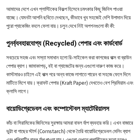
আমাদের দেশে এখন প্লাস্টিকের বিকল্প হিসেবে চমৎকার কিছু জিনিস পাওয়া
যাচ্ছে। যেমনটা আপনি ছবিতে দেখছেন, কীভাবে খুব সহজেই দেশি উপাদান দিয়ে
পুরো প্যাকেজিং বদলে ফেলা যায়। চলুন দেখে নিই অপশনগুলো কী কী:
পুনর্ব্যবহারযোগ্য (Recycled) পেপার এবং কার্ডবোর্ড
সবচেয়ে সহজ এবং সস্তা সমাধান হলো রি-সাইকেল করা কাগজের বাক্স বা ব্রাউন
পেপার ব্যাগ। জামাকাপড়, বই বা গ্যাজেটের জন্য এগুলো দারুণ কাজ করে।
কাস্টমারও চাইলে এই বাক্স পরে অন্য কাজে লাগাতে পারেন বা সহজে ফেলে দিলে
মাটিতে মিশে যায়। ক্রাফট পেপার (Kraft Paper) দেখতেও বেশ প্রিমিয়াম এবং
ক্লাসি লাগে।
বায়োডিগ্রেডেবল এবং কম্পোস্টেবল ম্যাটেরিয়ালস
কাঁচ বা সিরামিকের জিনিসের সুরক্ষায় আমরা বাবল র্যাপ ব্যবহার করি। এখন বাজারে
ভুট্টা বা গাছের স্টার্স (Cornstarch) থেকে তৈরি বায়োডিগ্রেডেবল মেলিং ব্যাগ
এবং পলিমাটির বাবল র্যাপ পাওয়া যায়। এগুলো দেখতে প্লাস্টিকের মতো হলেও