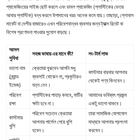
প্যাকেজিংয়ের সাইজ ছোট করলে এবং ডাবল প্যাকেজিং (প্লাস্টিকের ভেতর
আবার প্লাস্টিক) বন্ধ করলে উপাদানের খরচ অনেক কমে যায়। তাছাড়া, গ্লোবাল
মার্কেট বা দেশীয় বাজারেও এখন পরিবেশবান্ধব ব্যবসার জন্য ট্যাক্স রিবেট বা
বিশেষ প্রণোদনা পাওয়ার সুযোগ বাড়ছে।
আসল
সহজ ভাষায় এর মানে কী?
লং-টার্ম লাভ
সুবিধা
ভালো নাম
ক্রেতারা বুঝবেন আপনি শুধু
কাস্টমার বারবার আপনার
(ব্র্যান্ড
ব্যবসাই বোঝেন না, প্রকৃতিরও
থেকেই পণ্য কিনবেন।
ইমেজ)
যত্ন নেন।
পরিবেশ
প্লাস্টিকের পাহাড় কমবে, মাটির
আমাদের ভবিষ্যৎ প্রজন্ম
রক্ষা
ক্ষতি হবে না।
একটু ভালো থাকবে।
পরিবেশ সচেতন ক্রেতারা
তারা সামাজিক যোগাযোগ
কাস্টমার
আপনার পার্সেল পেয়ে খুশি
মাধ্যমে আপনার প্রশংসা
খুশি
হবেন।
করবেন।