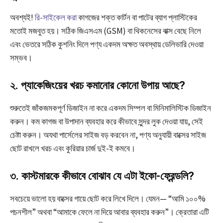
অবশ্যই!
রি-সাইকেল করা
কাগজের শক্ত কার্টন বা পাটের ব্যাগ প্লাস্টিকের
মতোই মজবুত হয়। সঠিক জিএসএম (GSM) বা থিকনেসের বাক্স বেছে নিলে
এবং ভেতরে সঠিক কুশনিং দিলে পণ্য একদম অক্ষত অবস্থায় ডেলিভারি দেওয়া
সম্ভব।
২. প্যাকেজিংয়ের খরচ কমানোর কোনো উপায় আছে?
শুরুতেই জাঁকজমকপূর্ণ ডিজাইন না করে একদম সিম্পল বা মিনিমালিস্টিক ডিজাইন
করুন। কম কাগজ বা উপাদান ব্যবহার করে কীভাবে সুন্দর লুক দেওয়া যায়, সেই
চেষ্টা করুন। অযথা পার্সেলের সাইজ বড় করবেন না, পণ্য অনুযায়ী বাক্সের সাইজ
ছোট রাখলে খরচ এবং কুরিয়ার চার্জ দুই-ই কমবে।
৩. কাস্টমারকে কীভাবে বোঝাব যে এটা ইকো-ফ্রেন্ডলি?
সবচেয়ে ভালো হয় বাক্সের গায়ে ছোট করে লিখে দিলে। যেমন— “আমি ১০০%
পচনশীল” অথবা “আমাকে ফেলে না দিয়ে আবার ব্যবহার করুন”। ক্রেতারা এটি