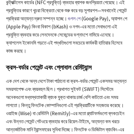
কন্ট্যাক্টলেস কার্ডের (NFC প্রযুক্তি) ব্যবহার ব্যাপক জনপ্রিয়তা পেয়েছে। এই
প্রযুক্তির কারণে খুচরা বিক্রেতা থেকে শুরু করে বড় সুপারশপ—সবখানেই পেমেন্ট
প্রক্রিয়া অত্যন্ত দ্রুত সম্পন্ন হচ্ছে।
গুগল পে
(Google Pay), অ্যাপল পে
(Apple Pay) কিংবা বিকাশ (bKash) ও নগদ-এর মতো সেবাগুলো এই
প্রযুক্তি ব্যবহার করে লেনদেনকে সেকেন্ডের ভগ্নাংশে নামিয়ে এনেছে।
ক্যাশলেস ইকোনমি গড়তে এই পদ্ধতিগুলো সবচেয়ে কার্যকরী হাতিয়ার হিসেবে
কাজ করছে।
ক্রস-বর্ডার পেমেন্ট এবং গ্লোবাল রেমিট্যান্স
এক দেশ থেকে অন্য দেশে টাকা পাঠানো বা ক্রস-বর্ডার পেমেন্ট একসময় অত্যন্ত
সময়সাপেক্ষ এবং ব্যয়বহুল ছিল। প্রথাগত সুইফট (SWIFT) সিস্টেমে
অনেকগুলো মধ্যস্থতাকারী ব্যাংক যুক্ত থাকায় চার্জ বেশি কাটতো এবং সময়
লাগতো। কিন্তু ফিনটেক কোম্পানিগুলো এই প্রক্রিয়াটিকে সহজতর করেছে।
ওয়াইজ (Wise) বা রেমিটলি (Remitly)-এর মতো প্ল্যাটফর্মগুলো ব্লকচেইন
এবং উন্নত পেমেন্ট গেটওয়ে ব্যবহার করে রিয়েল-টাইমে, অত্যন্ত কম খরচে
আন্তর্জাতিক মানি ট্রান্সফারের সুবিধা দিচ্ছে। ফিনটেক ও ডিজিটাল ব্যাংকিং-এর