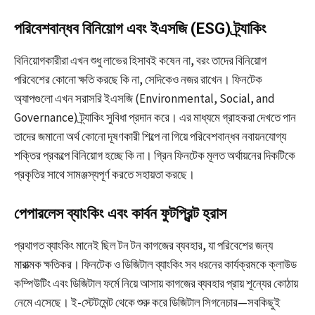
পরিবেশবান্ধব বিনিয়োগ এবং ইএসজি (ESG) ট্র্যাকিং
বিনিয়োগকারীরা এখন শুধু লাভের হিসাবই কষেন না, বরং তাদের বিনিয়োগ
পরিবেশের কোনো ক্ষতি করছে কি না, সেদিকেও নজর রাখেন। ফিনটেক
অ্যাপগুলো এখন সরাসরি ইএসজি (Environmental, Social, and
Governance) ট্র্যাকিং সুবিধা প্রদান করে। এর মাধ্যমে গ্রাহকরা দেখতে পান
তাদের জমানো অর্থ কোনো দূষণকারী শিল্পে না গিয়ে পরিবেশবান্ধব নবায়নযোগ্য
শক্তির প্রকল্পে বিনিয়োগ হচ্ছে কি না। গ্রিন ফিনটেক মূলত অর্থায়নের দিকটিকে
প্রকৃতির সাথে সামঞ্জস্যপূর্ণ করতে সহায়তা করছে।
পেপারলেস ব্যাংকিং এবং কার্বন ফুটপ্রিন্ট হ্রাস
প্রথাগত ব্যাংকিং মানেই ছিল টন টন কাগজের ব্যবহার, যা পরিবেশের জন্য
মারাত্মক ক্ষতিকর। ফিনটেক ও ডিজিটাল ব্যাংকিং সব ধরনের কার্যক্রমকে ক্লাউড
কম্পিউটিং এবং ডিজিটাল ফর্মে নিয়ে আসায় কাগজের ব্যবহার প্রায় শূন্যের কোঠায়
নেমে এসেছে। ই-স্টেটমেন্ট থেকে শুরু করে ডিজিটাল সিগনেচার—সবকিছুই