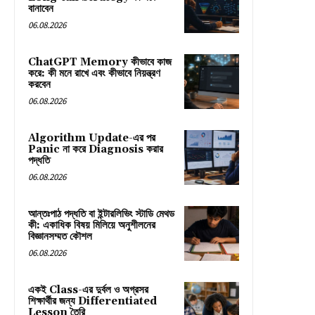
বানাবেন
06.08.2026
ChatGPT Memory কীভাবে কাজ
করে: কী মনে রাখে এবং কীভাবে নিয়ন্ত্রণ
করবেন
06.08.2026
Algorithm Update-এর পর
Panic না করে Diagnosis করার
পদ্ধতি
06.08.2026
আন্তঃপাঠ পদ্ধতি বা ইন্টারলিভিং স্টাডি মেথড
কী: একাধিক বিষয় মিলিয়ে অনুশীলনের
বিজ্ঞানসম্মত কৌশল
06.08.2026
একই Class-এর দুর্বল ও অগ্রসর
শিক্ষার্থীর জন্য Differentiated
Lesson তৈরি