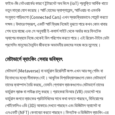
ফাইভ-জি নেটওয়ার্কের কারণে ইন্টারনেট অব থিংস (IoT) প্রযুক্তি আর্থিক খাতে
নতুন মাত্রা যোগ করেছে। স্মার্ট হোমের অ্যাপ্লায়েন্স, স্মার্টওয়াচ বা এমনকি
সংযুক্ত গাড়িগুলো (Connected Cars) এখন স্বয়ংক্রিয়ভাবে পেমেন্ট করতে
সক্ষম। উদাহরণস্বরূপ, একটি স্মার্ট ফ্রিজ নিজেই বুঝতে পারে কখন কোন খাবার
শেষ হয়ে যাচ্ছে এবং সে অনুযায়ী ই-কমার্স সাইট থেকে অর্ডার করে ফিনটেক
অ্যাপের মাধ্যমে নিজে থেকেই বিল পরিশোধ করতে পারে। এই রিয়েল-টাইম ডেটা
প্রসেসিং মানুষের দৈনন্দিন জীবনকে অভাবনীয় রকমের সহজ করে তুলেছে।
মেটাভার্সে ব্যাংকিং সেবার ভবিষ্যৎ
মেটাভার্স (Metaverse) বা ভার্চুয়াল রিয়েলিটি জগৎ এখন আর শুধু গেমিং বা
বিনোদনের মধ্যে সীমাবদ্ধ নেই। আধুনিক বিশ্ববিদ্যালয়গুলো যেমন মেটাভার্সে
তাদের ক্যাম্পাস তৈরি করছে, তেমনি গ্লোবাল ব্যাংকগুলোও মেটাভার্সে তাদের
ভার্চুয়াল ব্রাঞ্চ বা লাউঞ্জ চালু করছে। গ্রাহকরা ভিআর (VR) হেডসেট পরে
ভার্চুয়াল জগতে ব্যাংকের প্রতিনিধিদের সাথে কথা বলতে পারছেন, বিনিয়োগের
পোর্টফোলিও ৩ডি (3D) আকারে দেখতে পারছেন এবং ডিজিটাল অ্যাসেট বা
এনএফটি (NFT) কেনাবেচা করতে পারছেন। ফিনটেক ও ডিজিটাল ব্যাংকিং-এর