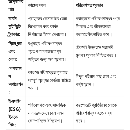
উদ্যোগের
কাজের ধরন
পরিবেশগত প্রভাব
নাম
কার্বন
গ্রাহকের কেনাকাটার ডেটা
গ্রাহককে পরিবেশবান্ধব পণ্য
ফুটপ্রিন্ট
বিশ্লেষণ করে কার্বন
কিনতে এবং জীবনযাত্রা
ট্র্যাকার:
নির্গমনের হিসাব দেখানো।
বদলাতে উৎসাহিত করে।
গ্রিন বন্ড
শুধুমাত্র পরিবেশবান্ধব
টেকসই উন্নয়নে সরাসরি
এবং
প্রকল্প বা নবায়নযোগ্য
মূলধন প্রবাহ নিশ্চিত করে।
লোন:
শক্তির জন্য ঋণ প্রদান।
পেপারলে
কাগুজে নথিপত্রের ব্যবহার
স
বিপুল পরিমাণ গাছ রক্ষা এবং
সম্পূর্ণ শূন্যের কোঠায় নামিয়ে
অপারেশন
বর্জ্য হ্রাস।
আনা।
:
ইএসজি
পরিবেশগত এবং সামাজিক
করপোরেট প্রতিষ্ঠানগুলোকে
(ESG)
মানদণ্ড মেনে চলে এমন
পরিবেশবান্ধব হতে বাধ্য
ইনভে
কোম্পানিতে বিনিয়োগ।
করে।
স্টিং: