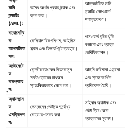
আন্তর্জাতিক মানি
মানি
অবৈধ অর্থের প্রবাহ ট্র্যাক এবং
লন্ডারিং নেটওয়ার্ক
লন্ডারিং
ব্লক করা।
শনাক্তকরণ।
(AML):
বায়োমেট্রি
পাসওয়ার্ড চুরির ঝুঁকি
ক
ফেসিয়াল রিকগনিশন, আইরিস
কমানো এবং গ্রাহক
অথেনটিকে
স্ক্যান এবং ফিঙ্গারপ্রিন্ট ব্যবহার।
ভেরিফিকেশন।
শন:
অটোমেটে
কেন্দ্রীয় ব্যাংকের নিয়মকানুন
আইনি জরিমানা এড়ানো
ড
সফটওয়্যারের মাধ্যমে
এবং স্বচ্ছ আর্থিক
কমপ্লায়ে
স্বয়ংক্রিয়ভাবে মেনে চলা।
প্রতিবেদন তৈরি।
ন্স:
অ্যাডভান্স
সাইবার অ্যাটাক এবং
ড
লেনদেনের ডেটাকে দুর্বোধ্য
ডেটা ব্রিচ থেকে
এনক্রিপশ
কোডে রূপান্তর করা।
গ্রাহকদের সুরক্ষা।
ন: