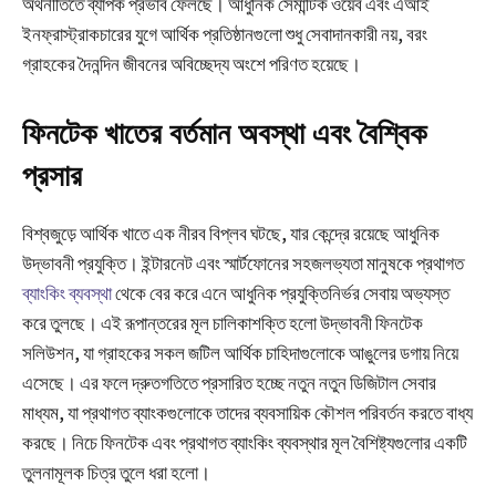
অর্থনীতিতে ব্যাপক প্রভাব ফেলছে। আধুনিক সেমান্টিক ওয়েব এবং এআই
ইনফ্রাস্ট্রাকচারের যুগে আর্থিক প্রতিষ্ঠানগুলো শুধু সেবাদানকারী নয়, বরং
গ্রাহকের দৈনন্দিন জীবনের অবিচ্ছেদ্য অংশে পরিণত হয়েছে।
ফিনটেক খাতের বর্তমান অবস্থা এবং বৈশ্বিক
প্রসার
বিশ্বজুড়ে আর্থিক খাতে এক নীরব বিপ্লব ঘটছে, যার কেন্দ্রে রয়েছে আধুনিক
উদ্ভাবনী প্রযুক্তি। ইন্টারনেট এবং স্মার্টফোনের সহজলভ্যতা মানুষকে প্রথাগত
ব্যাংকিং ব্যবস্থা
থেকে বের করে এনে আধুনিক প্রযুক্তিনির্ভর সেবায় অভ্যস্ত
করে তুলছে। এই রূপান্তরের মূল চালিকাশক্তি হলো উদ্ভাবনী ফিনটেক
সলিউশন, যা গ্রাহকের সকল জটিল আর্থিক চাহিদাগুলোকে আঙুলের ডগায় নিয়ে
এসেছে। এর ফলে দ্রুতগতিতে প্রসারিত হচ্ছে নতুন নতুন ডিজিটাল সেবার
মাধ্যম, যা প্রথাগত ব্যাংকগুলোকে তাদের ব্যবসায়িক কৌশল পরিবর্তন করতে বাধ্য
করছে। নিচে ফিনটেক এবং প্রথাগত ব্যাংকিং ব্যবস্থার মূল বৈশিষ্ট্যগুলোর একটি
তুলনামূলক চিত্র তুলে ধরা হলো।