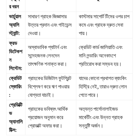
র ধরন
ভার্চুয়াল
সাধারণ গ্রাহক জিজ্ঞাসার
কাস্টমার সাপোর্ট টিমের ওপর চাপ
অ্যাসি
উত্তর প্রদান এবং গাইডেন্স
কমে এবং গ্রাহক দ্রুত সেবা
স্ট্যান্ট:
দেওয়া।
পায়।
ফ্রড
অস্বাভাবিক প্যাটার্ন এবং
ক্রেডিট কার্ড জালিয়াতি এবং
ডিটেকশ
সন্দেহজনক লেনদেন
মানি লন্ডারিং অনেকাংশে
ন
তাৎক্ষণিক শনাক্ত করা।
প্রতিরোধ করা সম্ভব হয়।
সিস্টেম:
ক্রেডিট
গ্রাহকের ডিজিটাল ফুটপ্রিন্ট
যাদের কোনো প্রথাগত ব্যাংকিং
স্কোরিং
বিশ্লেষণ করে ঋণ পাওয়ার
হিস্ট্রি নেই, তারাও দ্রুত লোন
:
যোগ্যতা যাচাই।
পেতে পারে।
প্রেডিক্টি
গ্রাহকের ভবিষ্যৎ আর্থিক
অত্যন্ত পার্সোনালাইজড
ভ
প্রয়োজন অনুমান করে
মার্কেটিং এবং উন্নত গ্রাহক
অ্যানালি
প্রোডাক্ট অফার করা।
সন্তুষ্টি অর্জন।
টিক্স: