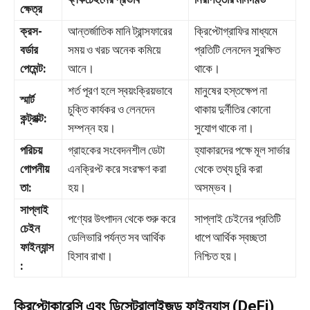
ক্ষেত্র
ক্রস-
আন্তর্জাতিক মানি ট্রান্সফারের
ক্রিপ্টোগ্রাফির মাধ্যমে
বর্ডার
সময় ও খরচ অনেক কমিয়ে
প্রতিটি লেনদেন সুরক্ষিত
পেমেন্ট:
আনে।
থাকে।
শর্ত পূরণ হলে স্বয়ংক্রিয়ভাবে
মানুষের হস্তক্ষেপ না
স্মার্ট
চুক্তি কার্যকর ও লেনদেন
থাকায় দুর্নীতির কোনো
কন্ট্রাক্ট:
সম্পন্ন হয়।
সুযোগ থাকে না।
পরিচয়
গ্রাহকের সংবেদনশীল ডেটা
হ্যাকারদের পক্ষে মূল সার্ভার
গোপনীয়
এনক্রিপ্ট করে সংরক্ষণ করা
থেকে তথ্য চুরি করা
তা:
হয়।
অসম্ভব।
সাপ্লাই
পণ্যের উৎপাদন থেকে শুরু করে
সাপ্লাই চেইনের প্রতিটি
চেইন
ডেলিভারি পর্যন্ত সব আর্থিক
ধাপে আর্থিক স্বচ্ছতা
ফাইন্যান্স
হিসাব রাখা।
নিশ্চিত হয়।
:
ক্রিপ্টোকারেন্সি এবং ডিসেন্ট্রালাইজড ফাইন্যান্স (DeFi)