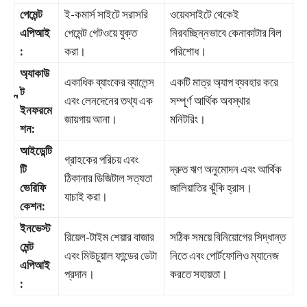
পেমেন্ট
ই-কমার্স সাইটে সরাসরি
ওয়েবসাইটে থেকেই
এপিআই
পেমেন্ট গেটওয়ে যুক্ত
নিরবচ্ছিন্নভাবে কেনাকাটার বিল
:
করা।
পরিশোধ।
অ্যাকাউ
একাধিক ব্যাংকের ব্যালেন্স
একটি মাত্র অ্যাপ ব্যবহার করে
ন্ট
এবং লেনদেনের তথ্য এক
সম্পূর্ণ আর্থিক অবস্থার
ইনফরমে
জায়গায় আনা।
মনিটরিং।
শন:
আইডেন্টি
গ্রাহকের পরিচয় এবং
টি
দ্রুত ঋণ অনুমোদন এবং আর্থিক
ঠিকানার ডিজিটাল সত্যতা
ভেরিফি
জালিয়াতির ঝুঁকি হ্রাস।
যাচাই করা।
কেশন:
ইনভেস্ট
রিয়েল-টাইম শেয়ার বাজার
সঠিক সময়ে বিনিয়োগের সিদ্ধান্ত
মেন্ট
এবং মিউচুয়াল ফান্ডের ডেটা
নিতে এবং পোর্টফোলিও ম্যানেজ
এপিআই
প্রদান।
করতে সহায়তা।
: