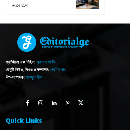
06.08.2026
প্রতিষ্ঠাতা এবং সিইও:
সুকান্ত পার্থিব
ডেপুটি সিইও, সিওও ও সম্পাদক:
ঔষ্ণীক দাশ
উপ-সম্পাদক:
গাউছুল হীরা
Quick Links