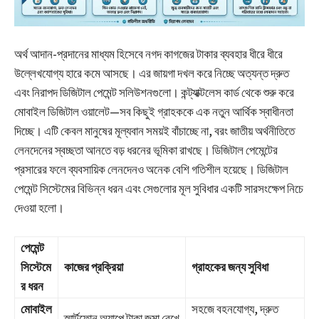
অর্থ আদান-প্রদানের মাধ্যম হিসেবে নগদ কাগজের টাকার ব্যবহার ধীরে ধীরে
উল্লেখযোগ্য হারে কমে আসছে। এর জায়গা দখল করে নিচ্ছে অত্যন্ত দ্রুত
এবং নিরাপদ ডিজিটাল পেমেন্ট সলিউশনগুলো। কন্ট্যাক্টলেস কার্ড থেকে শুরু করে
মোবাইল ডিজিটাল ওয়ালেট—সব কিছুই গ্রাহককে এক নতুন আর্থিক স্বাধীনতা
দিচ্ছে। এটি কেবল মানুষের মূল্যবান সময়ই বাঁচাচ্ছে না, বরং জাতীয় অর্থনীতিতে
লেনদেনের স্বচ্ছতা আনতে বড় ধরনের ভূমিকা রাখছে। ডিজিটাল পেমেন্টের
প্রসারের ফলে ব্যবসায়িক লেনদেনও অনেক বেশি গতিশীল হয়েছে। ডিজিটাল
পেমেন্ট সিস্টেমের বিভিন্ন ধরন এবং সেগুলোর মূল সুবিধার একটি সারসংক্ষেপ নিচে
দেওয়া হলো।
পেমেন্ট
সিস্টেমে
কাজের প্রক্রিয়া
গ্রাহকের জন্য সুবিধা
র ধরন
মোবাইল
সহজে বহনযোগ্য, দ্রুত
স্মার্টফোন অ্যাপে টাকা জমা রেখে