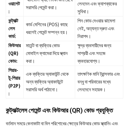
ওয়ালেট
লেনদেন এবং ক্যাশব্যাকের
সরাসরি পেমেন্ট করা।
:
সুবিধা।
কন্ট্যাক্ট
পিন কোড দেওয়ার ঝামেলা
কার্ড মেশিনের (POS) কাছে
লেস
নেই, অত্যন্ত দ্রুত এবং
ধরলেই পেমেন্ট সম্পন্ন হয়।
কার্ড:
নিরাপদ।
কিউআর
মার্চেন্ট বা ব্যক্তির কোড
ক্ষুদ্র ব্যবসায়ীদের জন্য
(QR)
মোবাইল ক্যামেরা দিয়ে স্ক্যান
সাশ্রয়ী এবং সহজে
কোড:
করা।
ব্যবহারযোগ্য।
পিয়ার-
এক ব্যক্তির অ্যাকাউন্ট থেকে
তাৎক্ষণিক মানি ট্রান্সফার এবং
টু-পিয়ার
অন্য ব্যক্তির অ্যাকাউন্টে
বন্ধু বা পরিবারের মধ্যে
(P2P)
সরাসরি অর্থ পাঠানো।
লেনদেনে সহায়ক।
:
কন্ট্যাক্টলেস পেমেন্ট এবং কিউআর (QR) কোড প্রযুক্তি
বর্তমান সময়ে কেনাকাটা বা বিল পরিশোধের ক্ষেত্রে কিউআর কোড স্ক্যানিং এবং