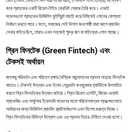
ডেটা (যেমন: মোবাইল বিল পরিশোধের ধরন, ই-কমার্স শপিং হিস্ট্রি) বিশ্লেষণ
করে গ্রাহকের একটি রিয়েল-টাইম ক্রেডিট স্কোর তৈরি করে। এআই
মডেলগুলো গ্রাহকের ডিজিটাল ফুটপ্রিন্ট যাচাই করে নিমিষেই লোনের যোগ্যতা
নির্ধারণ করতে পারে। ফলে, সমাজের সেই বিশাল জনগোষ্ঠী যারা আগে ব্যাংকিং
সেবার বাইরে ছিল, তারাও এখন সহজেই ক্ষুদ্র ঋণ বা মাইক্রো-লোন পাচ্ছে।
গ্রিন ফিনটেক (Green Fintech) এবং
টেকসই অর্থায়ন
জলবায়ু পরিবর্তন এবং পরিবেশ রক্ষার বৈশ্বিক আন্দোলনের প্রভাব পড়েছে ফিনটেক
খাতেও। টেকসই উন্নয়ন এবং ইকো-ফ্রেন্ডলি কনজ্যুমার হ্যাবিটকে উৎসাহিত
করতে গ্রিন ফিনটেকের উত্থান ঘটেছে। গ্রিন রিয়েল এস্টেট, জিরো-ওয়েস্ট
প্যাকেজিং এবং সার্কুলার ইকোনমি মডেলের মতো পরিবেশবান্ধব প্রকল্পগুলোতে
অর্থায়নের জন্য ডিজিটাল ব্যাংকিং প্ল্যাটফর্মগুলো এখন বিশেষ গুরুত্ব দিচ্ছে।
গ্রিন ফিনটেকের বিভিন্ন উদ্যোগ এবং এর প্রভাব নিচের টেবিলে দেওয়া হলো।