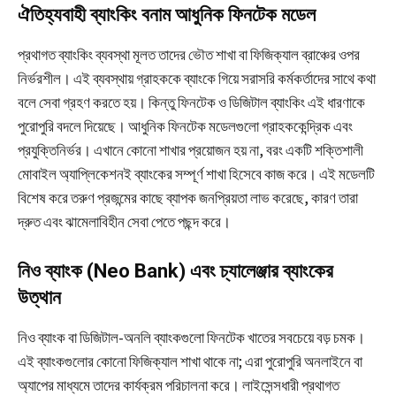
ঐতিহ্যবাহী ব্যাংকিং বনাম আধুনিক ফিনটেক মডেল
প্রথাগত ব্যাংকিং ব্যবস্থা মূলত তাদের ভৌত শাখা বা ফিজিক্যাল ব্রাঞ্চের ওপর
নির্ভরশীল। এই ব্যবস্থায় গ্রাহককে ব্যাংকে গিয়ে সরাসরি কর্মকর্তাদের সাথে কথা
বলে সেবা গ্রহণ করতে হয়। কিন্তু ফিনটেক ও ডিজিটাল ব্যাংকিং এই ধারণাকে
পুরোপুরি বদলে দিয়েছে। আধুনিক ফিনটেক মডেলগুলো গ্রাহককেন্দ্রিক এবং
প্রযুক্তিনির্ভর। এখানে কোনো শাখার প্রয়োজন হয় না, বরং একটি শক্তিশালী
মোবাইল অ্যাপ্লিকেশনই ব্যাংকের সম্পূর্ণ শাখা হিসেবে কাজ করে। এই মডেলটি
বিশেষ করে তরুণ প্রজন্মের কাছে ব্যাপক জনপ্রিয়তা লাভ করেছে, কারণ তারা
দ্রুত এবং ঝামেলাবিহীন সেবা পেতে পছন্দ করে।
নিও ব্যাংক (Neo Bank) এবং চ্যালেঞ্জার ব্যাংকের
উত্থান
নিও ব্যাংক বা ডিজিটাল-অনলি ব্যাংকগুলো ফিনটেক খাতের সবচেয়ে বড় চমক।
এই ব্যাংকগুলোর কোনো ফিজিক্যাল শাখা থাকে না; এরা পুরোপুরি অনলাইনে বা
অ্যাপের মাধ্যমে তাদের কার্যক্রম পরিচালনা করে। লাইসেন্সধারী প্রথাগত