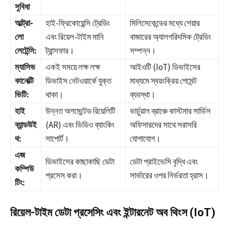
সুবিধা
আল্ট্রা-
হাই-ফ্রিকোয়েন্সি ট্রেডিং
মিলিসেকেন্ডের মধ্যে শেয়ার
লো
এবং রিয়েল-টাইম মানি
বাজারের অ্যালগরিদমিক ট্রেডিং
লেটেন্সি:
ট্রান্সফার।
সম্পন্ন।
ম্যাসিভ
একই সময়ে লক্ষ লক্ষ
আইওটি (IoT) ডিভাইসের
কানেক্টি
ডিভাইস নেটওয়ার্কে যুক্ত
মাধ্যমে স্বয়ংক্রিয় পেমেন্ট
ভিটি:
থাকা।
ব্যবস্থা।
হাই
উন্নত অগমেন্টেড রিয়েলিটি
ভার্চুয়াল ব্রাঞ্চে কাস্টমার সার্ভিস
ব্যান্ডউই
(AR) এবং ভিডিও ব্যাংকিং
অফিসারদের সাথে সরাসরি
থ:
সাপোর্ট।
যোগাযোগ।
এজ
ডিভাইসের কাছাকাছি ডেটা
ডেটা প্রাইভেসি বৃদ্ধি এবং
কম্পিউ
প্রসেস করা।
সার্ভারের ওপর নির্ভরতা হ্রাস।
টিং:
রিয়েল-টাইম ডেটা প্রসেসিং এবং ইন্টারনেট অব থিংস (IoT)