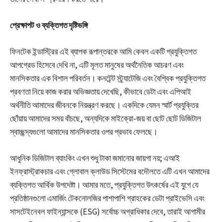
প্রেক্ষাপট ও ব্যক্তিগত দৃষ্টিভঙ্গি
ফিনটেক ইন্ডাস্ট্রির এই ব্যাপক রূপান্তরকে আমি কেবল একটি প্রযুক্তিগত
আপগ্রেড হিসেবে দেখি না, এটি মূলত মানুষের অর্থনৈতিক আচরণ এবং
মানসিকতার এক বিশাল পরিবর্তন। কনটেন্ট স্ট্র্যাটেজি এবং বৈশ্বিক প্রযুক্তিগত
প্রবণতা নিয়ে কাজ করার অভিজ্ঞতায় দেখেছি, কীভাবে ডেটা এবং এপিআই
অর্থনীতি আমাদের জীবনকে নিয়ন্ত্রণ করছে। একদিকে যেমন স্মার্ট প্রযুক্তির
ছোঁয়ায় আমাদের সময় বাঁচছে, অন্যদিকে মাইক্রো-জয় বা ছোট ছোট ডিজিটাল
স্বাচ্ছন্দ্যগুলো আমাদের মানসিকতার ওপর প্রভাব ফেলছে।
আধুনিক ডিজিটাল ব্যাংকিং এখন শুধু টাকা জমানোর জায়গা নয়; এআই
ইনফ্রাস্ট্রাকচার এবং গ্লোবাল ক্লাউড সিস্টেমের বদৌলতে এটি এখন আমাদের
ব্যক্তিগত আর্থিক উপদেষ্টা। আমার মতে, প্রযুক্তিগত উৎকর্ষের এই যুগে যে
প্রতিষ্ঠানগুলো এমার্জিং টেকনোলজির পাশাপাশি গ্রাহকের ডেটা প্রাইভেসি এবং
সাসটেইনেবল ফাইন্যান্সকে (ESG) সর্বোচ্চ অগ্রাধিকার দেবে, তারাই আগামীর