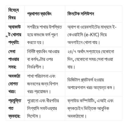
বিবেচ্য
প্রথাগত ব্যাংকিং
ফিনটেক সলিউশন
বিষয়
অ্যাকাউ
সশরীরে শাখায় উপস্থিত
অ্যাপ বা ওয়েবসাইটের মাধ্যমে ই-
ন্ট খোলার
হয়ে কাগুজে ফর্ম পূরণ
কেওয়াইসি (e-KYC) দিয়ে
পদ্ধতি:
করতে হয়।
অনলাইনে খোলা যায়।
সেবা
নির্দিষ্ট ব্যাংকিং আওয়ার
২৪/৭ অর্থাৎ সপ্তাহের যেকোনো
পাওয়ার
বা কর্মঘণ্টার ওপর
দিন, যেকোনো সময় সেবা পাওয়া
সময়:
নির্ভরশীল।
যায়।
অবকাঠা
শাখা পরিচালনা এবং
ডিজিটাল প্ল্যাটফর্ম হওয়ায়
মোগত
জনবলের জন্য বিশাল
অপারেশনাল খরচ অত্যন্ত কম।
খরচ:
খরচ প্রয়োজন।
প্রযুক্তি
পুরোনো এবং ধীরগতির
ক্লাউড কম্পিউটিং, এআই এবং
গত
লিগ্যাসি সফটওয়্যার
ব্লকচেইন ভিত্তিক আধুনিক
ব্যবহার:
সিস্টেম।
অবকাঠামো।