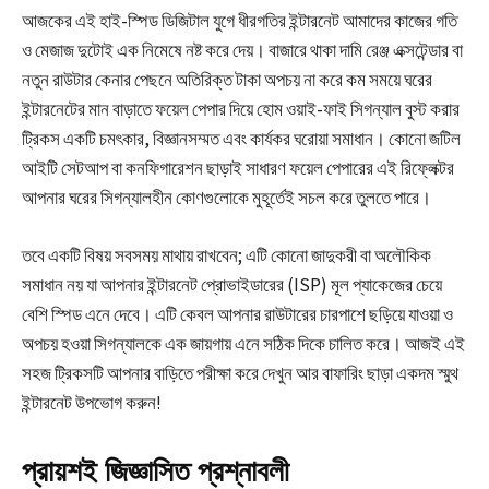
আজকের এই হাই-স্পিড ডিজিটাল যুগে ধীরগতির ইন্টারনেট আমাদের কাজের গতি
ও মেজাজ দুটোই এক নিমেষে নষ্ট করে দেয়। বাজারে থাকা দামি রেঞ্জ এক্সটেন্ডার বা
নতুন রাউটার কেনার পেছনে অতিরিক্ত টাকা অপচয় না করে কম সময়ে ঘরের
ইন্টারনেটের মান বাড়াতে
ফয়েল পেপার দিয়ে হোম ওয়াই-ফাই সিগন্যাল বুস্ট করার
ট্রিকস
একটি চমৎকার, বিজ্ঞানসম্মত এবং কার্যকর ঘরোয়া সমাধান। কোনো জটিল
আইটি সেটআপ বা কনফিগারেশন ছাড়াই সাধারণ ফয়েল পেপারের এই রিফ্লেক্টর
আপনার ঘরের সিগন্যালহীন কোণগুলোকে মুহূর্তেই সচল করে তুলতে পারে।
তবে একটি বিষয় সবসময় মাথায় রাখবেন; এটি কোনো জাদুকরী বা অলৌকিক
সমাধান নয় যা আপনার ইন্টারনেট প্রোভাইডারের (ISP) মূল প্যাকেজের চেয়ে
বেশি স্পিড এনে দেবে। এটি কেবল আপনার রাউটারের চারপাশে ছড়িয়ে যাওয়া ও
অপচয় হওয়া সিগন্যালকে এক জায়গায় এনে সঠিক দিকে চালিত করে। আজই এই
সহজ ট্রিকসটি আপনার বাড়িতে পরীক্ষা করে দেখুন আর বাফারিং ছাড়া একদম স্মুথ
ইন্টারনেট উপভোগ করুন!
প্রায়শই জিজ্ঞাসিত প্রশ্নাবলী