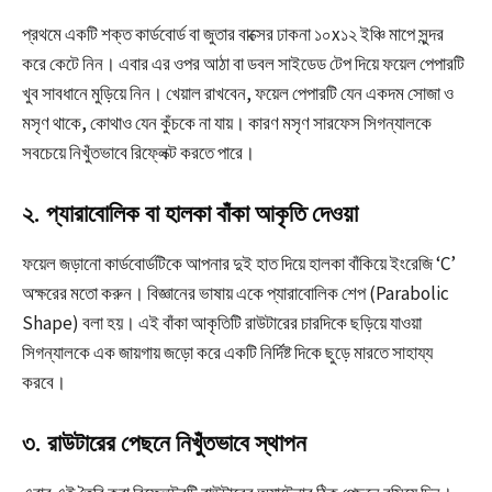
প্রথমে একটি শক্ত কার্ডবোর্ড বা জুতার বাক্সের ঢাকনা ১০x১২ ইঞ্চি মাপে সুন্দর
করে কেটে নিন। এবার এর ওপর আঠা বা ডবল সাইডেড টেপ দিয়ে ফয়েল পেপারটি
খুব সাবধানে মুড়িয়ে নিন। খেয়াল রাখবেন, ফয়েল পেপারটি যেন একদম সোজা ও
মসৃণ থাকে, কোথাও যেন কুঁচকে না যায়। কারণ মসৃণ সারফেস সিগন্যালকে
সবচেয়ে নিখুঁতভাবে রিফ্লেক্ট করতে পারে।
২. প্যারাবোলিক বা হালকা বাঁকা আকৃতি দেওয়া
ফয়েল জড়ানো কার্ডবোর্ডটিকে আপনার দুই হাত দিয়ে হালকা বাঁকিয়ে ইংরেজি ‘C’
অক্ষরের মতো করুন। বিজ্ঞানের ভাষায় একে প্যারাবোলিক শেপ (Parabolic
Shape) বলা হয়। এই বাঁকা আকৃতিটি রাউটারের চারদিকে ছড়িয়ে যাওয়া
সিগন্যালকে এক জায়গায় জড়ো করে একটি নির্দিষ্ট দিকে ছুড়ে মারতে সাহায্য
করবে।
৩. রাউটারের পেছনে নিখুঁতভাবে স্থাপন