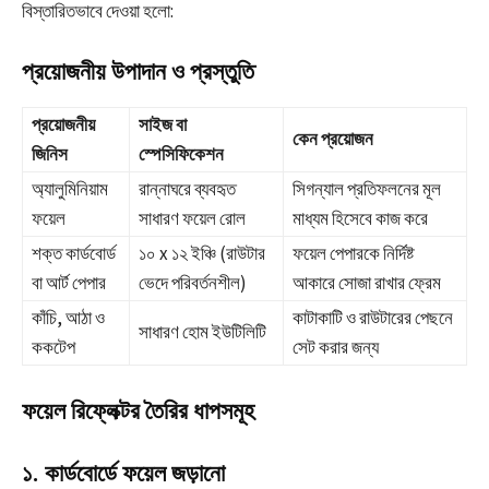
বিস্তারিতভাবে দেওয়া হলো:
প্রয়োজনীয় উপাদান ও প্রস্তুতি
প্রয়োজনীয়
সাইজ বা
কেন প্রয়োজন
জিনিস
স্পেসিফিকেশন
অ্যালুমিনিয়াম
রান্নাঘরে ব্যবহৃত
সিগন্যাল প্রতিফলনের মূল
ফয়েল
সাধারণ ফয়েল রোল
মাধ্যম হিসেবে কাজ করে
শক্ত কার্ডবোর্ড
১০ x ১২ ইঞ্চি (রাউটার
ফয়েল পেপারকে নির্দিষ্ট
বা আর্ট পেপার
ভেদে পরিবর্তনশীল)
আকারে সোজা রাখার ফ্রেম
কাঁচি, আঠা ও
কাটাকাটি ও রাউটারের পেছনে
সাধারণ হোম ইউটিলিটি
ককটেপ
সেট করার জন্য
ফয়েল রিফ্লেক্টর তৈরির ধাপসমূহ
১. কার্ডবোর্ডে ফয়েল জড়ানো