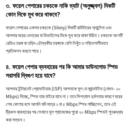
৩. ফয়েল পেপারের চকচকে নাকি ম্যাট (অনুজ্জ্বল) দিকটি
কোন দিকে মুখ করে থাকবে?
ফয়েল পেপারের একদম চকচকে (Shiny) দিকটি রাউটারের অ্যান্টেনা এবং
আপনার ঘরের ভেতরের বা ডিভাইসের দিকে মুখ করে থাকা উচিত। চকচকে অংশটি
রেডিও তরঙ্গ বা তড়িৎ-চৌম্বকীয় তরঙ্গকে বেশি নিখুঁত ও শক্তিশালীভাবে
প্রতিফলন করতে পারে।
৪. ফয়েল পেপার ব্যবহারের পর কি আমার ডাউনলোড স্পিড
সরাসরি দ্বিগুণ হয়ে যাবে?
আপনার ইন্টারনেট প্রোভাইডার (ISP) আপনাকে মূল যে ব্যান্ডউইথ (যেমন- ২০
Mbps) দিচ্ছে, স্পিড তার বাইরে যাবে না। তবে সিগন্যাল দুর্বলতার কারণে ঘরের
শেষ কোণায় বসে আপনি যদি মাত্র ২ বা ৫ Mbps স্পিড পাচ্ছিলেন, তবে এই
ট্রিকস ব্যবহারের পর সেখানে মূল প্যাকেজের পুরো ২০ Mbps স্পিডই পুনরুদ্ধার
করা সম্ভব।