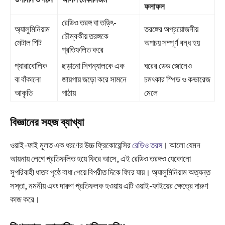
ফলাফল
রেডিও তরঙ্গ বা তড়িৎ-
অ্যালুমিনিয়াম
তরঙ্গের অপ্রয়োজনীয়
চৌম্বকীয় তরঙ্গকে
মেটাল শিট
অপচয় সম্পূর্ণ বন্ধ হয়
প্রতিফলিত করে
প্যারাবোলিক
ছড়ানো সিগন্যালকে এক
ঘরের ডেড জোনেও
বা বাঁকানো
জায়গায় জড়ো করে সামনে
চমৎকার স্পিড ও কভারেজ
আকৃতি
পাঠায়
মেলে
বিজ্ঞানের সহজ ব্যাখ্যা
ওয়াই-ফাই মূলত এক ধরণের উচ্চ ফ্রিকোয়েন্সির
রেডিও তরঙ্গ
। আলো যেমন
আয়নায় লেগে প্রতিফলিত হয়ে ফিরে আসে, এই রেডিও তরঙ্গও যেকোনো
সুপরিবাহী ধাতব পৃষ্ঠে বাধা পেয়ে বিপরীত দিকে ফিরে যায়। অ্যালুমিনিয়াম অত্যন্ত
সস্তা, নমনীয় এবং দারুণ প্রতিফলক হওয়ায় এটি ওয়াই-ফাইয়ের ক্ষেত্রে দারুণ
কাজ করে।