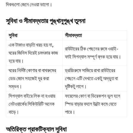
দিকগুলো জেনে নেওয়া ভালো।
সুবিধা ও সীমাবদ্ধতার পুঙ্খানুপুঙ্খ তুলনা
সুবিধা
সীমাবদ্ধতা
এক টাকাও বাড়তি খরচ হয় না,
রাউটারের ঠিক পেছনের রুমে ওয়াই-
ঘরের জিনিস দিয়েই চমৎকার কাজ
ফাই সিগন্যাল সম্পূর্ণ ব্লক হয়ে যায়।
হয়ে যায়।
ঘরের নির্দিষ্ট কোণার বা বাথরুমের
ড্রয়িংরুমে সাজিয়ে রাখা রাউটারের
ডেড জোন সহজেই দূর করা
পেছনে এটি দেখতে একটু অদ্ভুত বা
সম্ভব।
দৃষ্টিকটু লাগে।
সিগন্যাল বাইরে লিক না হওয়ায়
ফয়েলের কোণ বা ডিরেকশন ভুল হলে
নেটওয়ার্কের সিকিউরিটি অনেক
স্পিড বাড়ার বদলে উল্টো কমে যেতে
বাড়ে।
পারে।
অতিরিক্ত প্রাকটিক্যাল সুবিধা