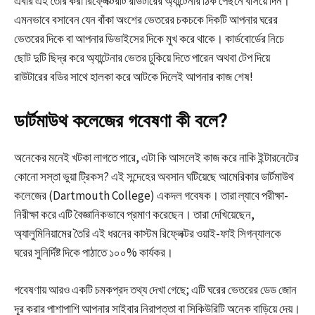
এবার এই তৈরি করা রিফ্লেক্টরটি রাউটারের অ্যান্টেনার ঠিক পেছনে বসিয়ে দিন।
এমনভাবে বসাবেন যেন বাঁকা অংশের ভেতরের চকচকে দিকটি আপনার ঘরের
ভেতরের দিকে বা আপনার ডিভাইসের দিকে মুখ করে থাকে। কার্ডবোর্ডের নিচে
ছোট দুটি ছিদ্র করে অ্যান্টেনার ভেতর ঢুকিয়ে দিতে পারেন অথবা টেপ দিয়ে
রাউটারের বডির সাথে হালকা করে আটকে দিলেই আপনার কাজ শেষ!
ডার্টমাউথ কলেজের গবেষণা কী বলে?
অনেকের মনেই খটকা লাগতে পারে, এটা কি আসলেই কাজ করে নাকি ইন্টারনেটের
কোনো সস্তা ভুয়া ট্রিকস? এই সন্দেহের অবসান ঘটিয়েছে আমেরিকার ডার্টমাউথ
কলেজের (Dartmouth College) একদল গবেষক। তারা ল্যাবে পরীক্ষা-
নিরীক্ষা করে এটি বৈজ্ঞানিকভাবে প্রমাণ করেছেন। তারা দেখিয়েছেন,
অ্যালুমিনিয়ামের তৈরি এই ধরনের কাস্টম রিফ্লেক্টর ওয়াই-ফাই সিগন্যালকে
ঘরের সুনির্দিষ্ট দিকে পাঠাতে ১০০% কার্যকর।
গবেষণায় আরও একটি চমকপ্রদ তথ্য দেখা গেছে; এটি ঘরের ভেতরের ডেড জোন
দূর করার পাশাপাশি আপনার সাইবার নিরাপত্তা বা সিকিউরিটি অনেক বাড়িয়ে দেয়।