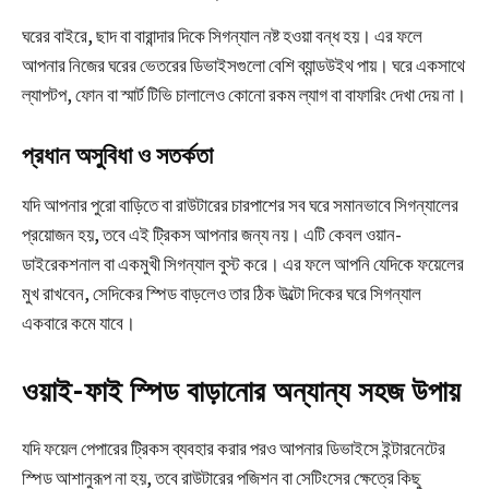
ঘরের বাইরে, ছাদ বা বারান্দার দিকে সিগন্যাল নষ্ট হওয়া বন্ধ হয়। এর ফলে
আপনার নিজের ঘরের ভেতরের ডিভাইসগুলো বেশি ব্যান্ডউইথ পায়। ঘরে একসাথে
ল্যাপটপ, ফোন বা স্মার্ট টিভি চালালেও কোনো রকম ল্যাগ বা বাফারিং দেখা দেয় না।
প্রধান অসুবিধা ও সতর্কতা
যদি আপনার পুরো বাড়িতে বা রাউটারের চারপাশের সব ঘরে সমানভাবে সিগন্যালের
প্রয়োজন হয়, তবে এই ট্রিকস আপনার জন্য নয়। এটি কেবল ওয়ান-
ডাইরেকশনাল বা একমুখী সিগন্যাল বুস্ট করে। এর ফলে আপনি যেদিকে ফয়েলের
মুখ রাখবেন, সেদিকের স্পিড বাড়লেও তার ঠিক উল্টো দিকের ঘরে সিগন্যাল
একবারে কমে যাবে।
ওয়াই-ফাই স্পিড বাড়ানোর অন্যান্য সহজ উপায়
যদি ফয়েল পেপারের ট্রিকস ব্যবহার করার পরও আপনার ডিভাইসে ইন্টারনেটের
স্পিড আশানুরূপ না হয়, তবে রাউটারের পজিশন বা সেটিংসের ক্ষেত্রে কিছু