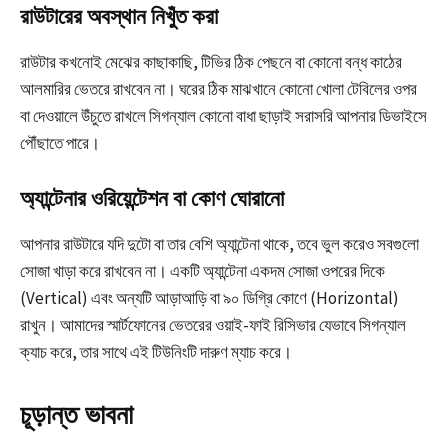
রাউটারের অবস্থান নিখুঁত করা
রাউটার কখনোই মেঝের কাছাকাছি, টিভির ঠিক পেছনে বা কোনো বন্ধ কাঠের
আলমারির ভেতরে রাখবেন না। ঘরের ঠিক মাঝখানে কোনো খোলা টেবিলের ওপর
বা দেওয়ালে উঁচুতে রাখলে সিগন্যাল কোনো বাধা ছাড়াই সরাসরি আপনার ডিভাইসে
পৌঁছাতে পারে।
অ্যান্টেনার ওরিয়েন্টেশন বা কোণ ঘোরানো
আপনার রাউটারে যদি দুটো বা তার বেশি অ্যান্টেনা থাকে, তবে ভুল করেও সবগুলো
সোজা খাড়া করে রাখবেন না। একটি অ্যান্টেনা একদম সোজা ওপরের দিকে
(Vertical) এবং অন্যটি আড়াআড়ি বা ৯০ ডিগ্রি কোণে (Horizontal)
রাখুন। আমাদের স্মার্টফোনের ভেতরের ওয়াই-ফাই রিসিভার যেভাবে সিগন্যাল
ক্যাচ করে, তার সাথে এই টিউনিংটি দারুণ ম্যাচ করে।
চূড়ান্ত ভাবনা