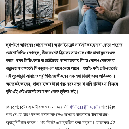
ল্যাপটপে অফিসের কোনো জরুরি অ্যাসাইনমেন্ট সাবমিট করছেন বা ফোনে পছন্দের
কোনো ভিডিও দেখছেন, ঠিক তখনই স্ক্রিনের মাঝখানে গোল চাকা ঘুরতে শুরু
করল! ঘরের লিভিং রুমে বা রাউটারের পাশে চমৎকার স্পিড পেলেও বেডরুম বা
বারান্দায় পা রাখতেই সিগন্যাল এক দাগে নেমে আসে। ওয়াই-ফাই নেটওয়ার্কের
এই লুকোচুরি আমাদের প্রতিদিনের জীবনের এক মহা বিরক্তিকর অভিজ্ঞতা।
অনেকেই ভাবেন, হাজার হাজার টাকা খরচ করে নতুন বা দামি রাউটার না কিনলে
বুঝি এই নেটওয়ার্কের মরণ দশা থেকে মুক্তি নেই।
কিন্তু পকেটের এক টাকাও খরচ না করে যদি
রাউটারের ইন্টারনেটের
গতি দ্বিগুণ
করে নেওয়া যায়? শুনতে অবাক লাগলেও আপনার রান্নাঘরে থাকা সাধারণ
অ্যালুমিনিয়াম ফয়েল পেপার দিয়েই এই ম্যাজিক করা সম্ভব। আজকের এই