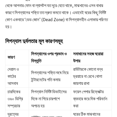
থেকে আপনার ফোন বা ল্যাপটপ যত দূরে যেতে থাকে, মাঝখানের এসব বাধার
কারণে সিগন্যালের শক্তি তত দ্রুত কমতে থাকে। এভাবেই ঘরের কিছু নির্দিষ্ট
কোণ একবারে ‘ডেড জোন’ (Dead Zone) বা সিগন্যালহীন এলাকায় পরিণত
হয়।
সিগন্যাল দুর্বলতার মূল কারণসমূহ
সিগন্যালের ওপর প্রভাব ও
সমাধানের সহজ ঘরোয়া
কারণ
বিস্তৃতি
উপায়
দেয়াল ও
রাউটারকে কোনো বন্ধ
সিগন্যালের শক্তি শুষে নিয়ে
কাঠের
ড্রয়ারে না রেখে খোলা
ইন্টারনেটের গতি কমায়
আসবাব
জায়গায় রাখা
চারদিকের
সিগন্যাল নির্দিষ্ট ডিভাইসের
ফয়েল পেপার রিফ্লেক্টর
৩৬০ ডিগ্রি
দিকে না গিয়ে চারপাশে
ব্যবহার করে দিক পরিবর্তন
সম্প্রচার
অপচয় হয়
করা
দূরত্বের
ঘরের ঠিক মাঝখানের