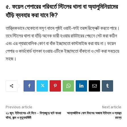
৫. ফয়েল পেপারের পরিবর্তে স্টিলের থালা বা অ্যালুমিনিয়ামের
হাঁড়ি ব্যবহার করা যাবে কি?
তাত্ত্বিকভাবে যেকোনো মসৃণ ধাতব পৃষ্ঠই ওয়াই-ফাই তরঙ্গ রিফ্লেক্ট করতে পারে।
তবে স্টিলের থালা বা হাঁড়ি অনেক ভারী হওয়ায় রাউটারের পেছনে সেট করা কঠিন
এবং এর প্যারাবোলিক কোণ বা বাঁক ইচ্ছামতো কাস্টমাইজ করা যায় না। ফয়েল
পেপার ও কার্ডবোর্ড হালকা হওয়ায় এটিকে ইচ্ছামতো বাঁকানো ও সেট করা সবচেয়ে
সহজ।
Previous article
Next article
২১ জুন: ইতিহাসের এই দিনে – বিশ্বজুড়ে ঘটে যাওয়া
আন্তর্জাতিক যোগ দিবসের অজানা ইতিহাস ও স্বাস্থ্য
ঘটনা, জন্ম ও মৃত্যুবার্ষিকী
রহস্য