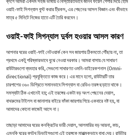
ব্লগে আমরা একদম সহজ ভাষায় ও বিস্তারিতভাবে জানব
ফয়েল পেপার দিয়ে হোম
ওয়াই-ফাই সিগন্যাল বুস্ট করার ট্রিকস
, এর পেছনের আসল বিজ্ঞান এবং কীভাবে
মাত্র ৫ মিনিটে নিজের হাতে এটি তৈরি করবেন।
ওয়াই-ফাই সিগন্যাল দুর্বল হওয়ার আসল কারণ
আপনার ঘরের ওয়াই-ফাই নেটওয়ার্ক কেন সব জায়গায় ঠিকমতো পৌঁছায় না, তা
প্রথমে একটু পরিষ্কারভাবে বুঝে নেওয়া দরকার। আমরা বাসায় যে সাধারণ
রাউটারগুলো ব্যবহার করি, সেগুলো সাধারণত ওমনি-ডাইরেকশনাল (Omni-
directional) প্রযুক্তিতে কাজ করে। এর মানে হলো, রাউটারটি তার
চারপাশের ৩৬০ ডিগ্রিতে সমানভাবে সিগন্যাল বা রেডিও তরঙ্গ ছড়াতে থাকে।
সমস্যাটা ঠিক এখানেই হয়; এই তরঙ্গের একটা বড় অংশ পেছনের দেয়াল,
বাথরুমের টাইলস বা জানালার বাইরে ফাঁকা জায়গায় গিয়ে একবারে নষ্ট হয়, যা
আমাদের কোনো কাজেই আসে না।
তাছাড়া আমাদের ঘরের কনক্রিটের ভারী দেয়াল, আলমারির বড় আয়না, কাচ,
এমনকি ঘরের ব্লুটুথ ডিভাইসগুলো এই তরঙ্গকে মারাত্মকভাবে বাধা দেয়। রাউটার