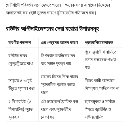
ছোটখাটো পরিবর্তন এনে দেখতে পারেন। অনেক সময় আমাদের নিজেদের
অজান্তেই করা ছোট ভুলের কারণে ইন্টারনেটের গতি কমে যায়।
রাউটার অপ্টিমাইজেশনের সেরা ঘরোয়া উপায়সমূহ
করণীয় পদক্ষেপ
এর পেছনের আসল কারণ
প্রত্যাশিত ফলাফল
পুরো ফ্ল্যাটে বা বাড়িতে
রাউটার ঘরের
সিগন্যাল চারদিকের সব
সমান কভারেজ পাওয়া
কেন্দ্রবিন্দুতে রাখা
ঘরে সমান দূরত্ব পায়
যায়
তরঙ্গের নিচের দিকে নামার
অন্তত ৫-৬ ফুট
নিচের ভারী আসবাবে
স্বাভাবিক প্রবাহ বজায়
উঁচুতে স্থাপন করা
সিগন্যাল আটকে যায় না
থাকে
৫ গিগাহার্টজ (৫
এই চ্যানেলে ট্রাফিক কম
জ্যামমুক্ত ও সর্বোচ্চ
গিগাহার্টজ) ব্যান্ড
থাকে এবং ব্যান্ডউইথ
স্পিডে ব্রাউজিং ও
ব্যবহার
চওড়া হয়
ডাউনলোডিং