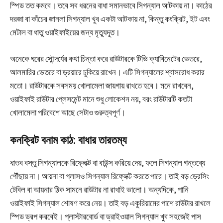
স্পিড তত কমবে। তবে সব ধরনের বাধা সমানভাবে সিগন্যাল আটকায় না। কাঠের
দরজা বা কাঁচের জানলা সিগন্যাল খুব একটা আটকায় না, কিন্তু কংক্রিট, ইট এবং
মেটাল বা ধাতু ওয়াইফাইয়ের জন্য মৃত্যুদূত।
অনেকে ঘরের সৌন্দর্যের কথা চিন্তা করে রাউটারকে টিভি ক্যাবিনেটের ভেতরে,
আলমারির ভেতরে বা ড্রয়ারে ঢুকিয়ে রাখেন। এটি সিগন্যালের শ্বাসরোধ করার
মতো। রাউটারকে সবসময় খোলামেলা জায়গায় রাখতে হবে। মনে রাখবেন,
ওয়াইফাই রাউটার প্লেসমেন্ট মানে শুধু লোকেশন নয়, বরং রাউটারটি কতটা
খোলামেলা পরিবেশে আছে সেটাও গুরুত্বপূর্ণ।
কনক্রিট বনাম কাঠ: বাধার তারতম্য
ধাতব বস্তু সিগন্যালকে রিফ্লেক্ট বা বাউন্স করিয়ে দেয়, ফলে সিগন্যাল গন্তব্যে
পৌঁছায় না। আয়না বা গ্লাসও সিগন্যাল রিফ্লেক্ট করতে পারে। তাই বড় ড্রেসিং
টেবিল বা আয়নার ঠিক সামনে রাউটার না রাখাই ভালো। অন্যদিকে, পানি
ওয়াইফাই সিগন্যাল শোষণ করে নেয়। তাই বড় একুরিয়ামের পাশে রাউটার রাখলে
স্পিড ড্রপ করবেই। প্লাস্টারবোর্ড বা ড্রাইওয়াল সিগন্যাল খুব সহজেই পাস