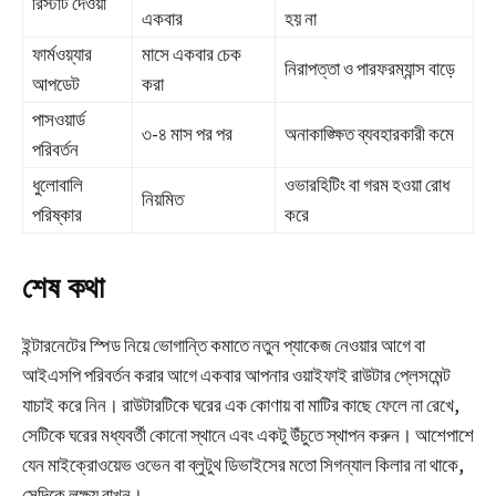
রিস্টার্ট দেওয়া
একবার
হয় না
ফার্মওয়্যার
মাসে একবার চেক
নিরাপত্তা ও পারফরম্যান্স বাড়ে
আপডেট
করা
পাসওয়ার্ড
৩-৪ মাস পর পর
অনাকাঙ্ক্ষিত ব্যবহারকারী কমে
পরিবর্তন
ধুলোবালি
ওভারহিটিং বা গরম হওয়া রোধ
নিয়মিত
পরিষ্কার
করে
শেষ কথা
ইন্টারনেটের স্পিড নিয়ে ভোগান্তি কমাতে নতুন প্যাকেজ নেওয়ার আগে বা
আইএসপি পরিবর্তন করার আগে একবার আপনার
ওয়াইফাই রাউটার প্লেসমেন্ট
যাচাই করে নিন। রাউটারটিকে ঘরের এক কোণায় বা মাটির কাছে ফেলে না রেখে,
সেটিকে ঘরের মধ্যবর্তী কোনো স্থানে এবং একটু উঁচুতে স্থাপন করুন। আশেপাশে
যেন মাইক্রোওয়েভ ওভেন বা ব্লুটুথ ডিভাইসের মতো সিগন্যাল কিলার না থাকে,
সেদিকে লক্ষ্য রাখুন।