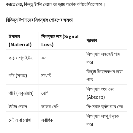
করতে দেয়, কিন্তু ইটের দেয়াল তা প্রায় অর্ধেক কমিয়ে দিতে পারে।
বিভিন্ন উপাদানের সিগন্যাল শোষণের ক্ষমতা
উপাদান
সিগন্যাল লস (Signal
প্রভাব
(Material)
Loss)
সিগন্যাল সহজেই পাস
কাঠ বা প্লাইউড
কম
করে
কিছুটা রিফ্লেকশন হতে
কাঁচ (স্বচ্ছ)
মাঝারি
পারে
সিগন্যাল শুষে নেয়
পানি (একুরিয়াম)
বেশি
(Absorb)
ইটের দেয়াল
অনেক বেশি
সিগন্যাল দুর্বল করে দেয়
সিগন্যাল সম্পূর্ণ ব্লক
মেটাল বা লোহা
সর্বাধিক
করে