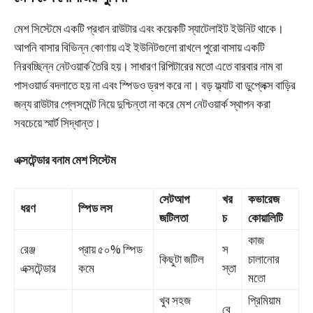
মেশ সিস্টেমে একটি প্রধান রাউটার এবং কয়েকটি স্যাটেলাইট ইউনিট থাকে।
আপনি বাসার বিভিন্ন কোণায় এই ইউনিটগুলো রাখলে পুরো বাসায় একটি
নিরবচ্ছিন্ন নেটওয়ার্ক তৈরি হয়। সাধারণ রিপিটারের মতো এতে বারবার নাম বা
পাসওয়ার্ড বদলাতে হয় না এবং স্পিডও ড্রপ করে না। বড় ফ্ল্যাট বা ডুপ্লেক্স বাড়ির
জন্য রাউটার প্লেসমেন্ট নিয়ে দুশ্চিন্তা না করে মেশ নেটওয়ার্ক স্থাপন করা
সবচেয়ে স্মার্ট সিদ্ধান্ত।
এক্সটেন্ডার বনাম মেশ সিস্টেম
সেটআপ
খর
কভারেজ
ধরণ
স্পিড লস
জটিলতা
চ
কোয়ালিটি
কাজ
রেঞ্জ
প্রায় ৫০% স্পিড
স
কিছুটা জটিল
চালানোর
এক্সটেন্ডার
কমে
স্তা
মতো
খুব সহজ
প্রিমিয়াম
বে