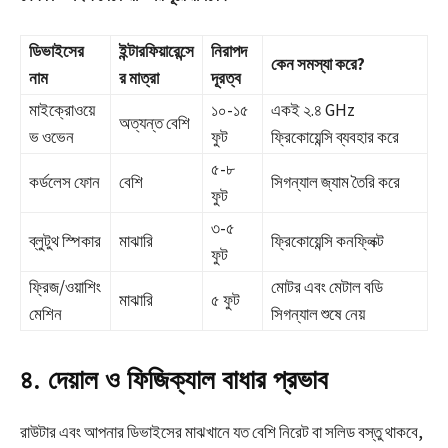
ডিভাইসের
ইন্টারফিয়ারেন্সে
নিরাপদ
কেন সমস্যা করে?
নাম
র মাত্রা
দূরত্ব
মাইক্রোওয়ে
১০-১৫
একই ২.৪ GHz
অত্যন্ত বেশি
ভ ওভেন
ফুট
ফ্রিকোয়েন্সি ব্যবহার করে
৫-৮
কর্ডলেস ফোন
বেশি
সিগন্যাল জ্যাম তৈরি করে
ফুট
৩-৫
ব্লুটুথ স্পিকার
মাঝারি
ফ্রিকোয়েন্সি কনফ্লিক্ট
ফুট
ফ্রিজ/ওয়াশিং
মোটর এবং মেটাল বডি
মাঝারি
৫ ফুট
মেশিন
সিগন্যাল শুষে নেয়
৪. দেয়াল ও ফিজিক্যাল বাধার প্রভাব
রাউটার এবং আপনার ডিভাইসের মাঝখানে যত বেশি নিরেট বা সলিড বস্তু থাকবে,