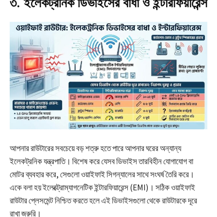
৩. ইলেকট্রনিক ডিভাইসের বাধা ও ইন্টারফিয়ারেন্স
আপনার রাউটারের সবচেয়ে বড় শত্রু হতে পারে আপনার ঘরের অন্যান্য
ইলেকট্রনিক যন্ত্রপাতি। বিশেষ করে যেসব ডিভাইস তারবিহীন যোগাযোগ বা
মোটর ব্যবহার করে, সেগুলো ওয়াইফাই সিগন্যালের সাথে সংঘর্ষ তৈরি করে।
একে বলা হয় ইলেক্ট্রোম্যাগনেটিক ইন্টারফিয়ারেন্স (EMI)। সঠিক ওয়াইফাই
রাউটার প্লেসমেন্ট নিশ্চিত করতে হলে এই ডিভাইসগুলো থেকে রাউটারকে দূরে
রাখা জরুরি।