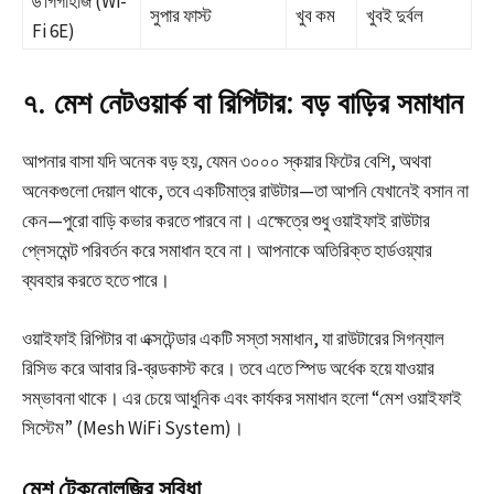
৬ গিগাহার্জ (Wi-
সুপার ফাস্ট
খুব কম
খুবই দুর্বল
Fi 6E)
৭. মেশ নেটওয়ার্ক বা রিপিটার: বড় বাড়ির সমাধান
আপনার বাসা যদি অনেক বড় হয়, যেমন ৩০০০ স্কয়ার ফিটের বেশি, অথবা
অনেকগুলো দেয়াল থাকে, তবে একটিমাত্র রাউটার—তা আপনি যেখানেই বসান না
কেন—পুরো বাড়ি কভার করতে পারবে না। এক্ষেত্রে শুধু ওয়াইফাই রাউটার
প্লেসমেন্ট পরিবর্তন করে সমাধান হবে না। আপনাকে অতিরিক্ত হার্ডওয়্যার
ব্যবহার করতে হতে পারে।
ওয়াইফাই রিপিটার বা এক্সটেন্ডার একটি সস্তা সমাধান, যা রাউটারের সিগন্যাল
রিসিভ করে আবার রি-ব্রডকাস্ট করে। তবে এতে স্পিড অর্ধেক হয়ে যাওয়ার
সম্ভাবনা থাকে। এর চেয়ে আধুনিক এবং কার্যকর সমাধান হলো “মেশ ওয়াইফাই
সিস্টেম” (Mesh WiFi System)।
মেশ টেকনোলজির সুবিধা