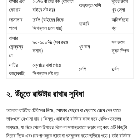
বাসার এক
৫০% বা তার কম (বাকিটা
দূরের রুমে
অত্যন্ত বেশি
কোণায়
বাইরে নষ্ট হয়)
খুব স্লো
জানালার
দুর্বল (বাইরের দিকে
অনির্ভরযো
মাঝারি
পাশে
সিগন্যাল চলে যায়)
গ্য
বাসার
৯০-১০০% (সব রুমে
সব রুমে
কেন্দ্রস্থ
খুব কম
সমান)
সুষম স্পিড
লে
মাটির
ফ্লোরে বাধা পেয়ে
বেশি
দুর্বল
কাছাকাছি
সিগন্যাল নষ্ট হয়
২. উঁচুতে রাউটার রাখার সুবিধা
অনেকে রাউটার টেবিলের নিচে, সোফার পেছনে বা ফ্লোরে রেখে দেন যাতে
তারগুলো দেখা না যায়। কিন্তু ওয়াইফাই রাউটার কাজ করে রেডিও তরঙ্গের
মাধ্যমে, যা নিচে থেকে উপরের দিকে বা সমান্তরালে ছড়ায় না; বরং এটি কিছুটা
নিচের দিকে এবং চারপাশজুড়ে ছাতা বা গম্বুজের মতো ছড়িয়ে পড়ে। তাই রাউটার