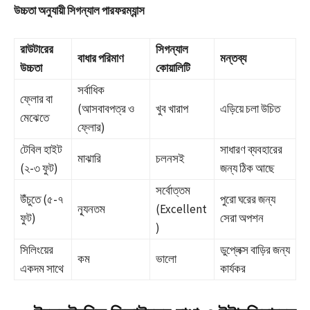
উচ্চতা অনুযায়ী সিগন্যাল পারফরম্যান্স
রাউটারের
সিগন্যাল
বাধার পরিমাণ
মন্তব্য
উচ্চতা
কোয়ালিটি
সর্বাধিক
ফ্লোর বা
(আসবাবপত্র ও
খুব খারাপ
এড়িয়ে চলা উচিত
মেঝেতে
ফ্লোর)
টেবিল হাইট
সাধারণ ব্যবহারের
মাঝারি
চলনসই
(২-৩ ফুট)
জন্য ঠিক আছে
সর্বোত্তম
উঁচুতে (৫-৭
পুরো ঘরের জন্য
ন্যূনতম
(Excellent
ফুট)
সেরা অপশন
)
সিলিংয়ের
ডুপ্লেক্স বাড়ির জন্য
কম
ভালো
একদম সাথে
কার্যকর