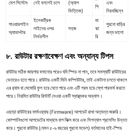
মেশ সিস্টেম
নেই বললেই চলে
(অ্যাপ
এবং
শি
ভিত্তিক)
নিরবচ্ছিন্ন
ইলেকট্রিক
মা
পাওয়ারলাইন
পুরনো বাড়ির
লাইনের ওপর
সহজ
ঝা
অ্যাডাপ্টার
জন্য ভালো
নির্ভরশীল
রি
৮. রাউটার রক্ষণাবেক্ষণ এবং অন্যান্য টিপস
রাউটার সঠিক জায়গায় বসানোর পরেও যদি স্পিড না পান, তবে সমস্যাটি রাউটারের
ভেতরেও হতে পারে। রাউটার একটি মিনি কম্পিউটার, তাই একটানা চলতে থাকলে
এর র‍্যাম বা মেমোরি ফুল হয়ে যেতে পারে এবং এটি গরম হয়ে স্লো পারফর্ম করতে
পারে। নিয়মিত রাউটার রিস্টার্ট দেওয়া একটি স্বাস্থ্যকর অভ্যাস।
এছাড়া রাউটারের ফার্মওয়্যার (Firmware) আপডেট রাখা অত্যন্ত জরুরি।
কোম্পানিগুলো আপডেটের মাধ্যমে বাগ ফিক্স করে এবং সিগন্যাল প্রসেসিং উন্নত
করে। পুরনো রাউটার (যেমন ৫-৬ বছরের পুরনো মডেল) বর্তমানের হাই-স্পিড