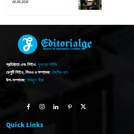
06.08.2026
প্রতিষ্ঠাতা এবং সিইও:
সুকান্ত পার্থিব
ডেপুটি সিইও, সিওও ও সম্পাদক:
ঔষ্ণীক দাশ
উপ-সম্পাদক:
গাউছুল হীরা
Quick Links