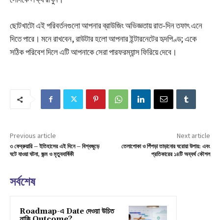
ছোটখাটো এই পরিবর্তনগুলো আপনার ব্রাউজিং অভিজ্ঞতায় রাত-দিন তফাৎ এনে
দিতে পারে। মনে রাখবেন, রাউটার হলো আপনার ইন্টারনেটের হৃদপিণ্ড; একে
সঠিক পরিবেশ দিলে এটি আপনাকে সেরা পারফরম্যান্স ফিরিয়ে দেবে।
Previous article
Next article
৩ ফেব্রুয়ারি – ইতিহাসের এই দিনে – বিশ্বজুড়ে
তেলাপোকা ও পিঁপড়া তাড়ানোর ঘরোয়া উপায়: এবং
ঘটে যাওয়া ঘটনা, জন্ম ও মৃত্যুবার্ষিকী
প্রতিকারের ১৪টি অব্যর্থ কৌশল
সর্বশেষ
Roadmap-এ Date দেওয়া উচিত
নাকি Outcome?