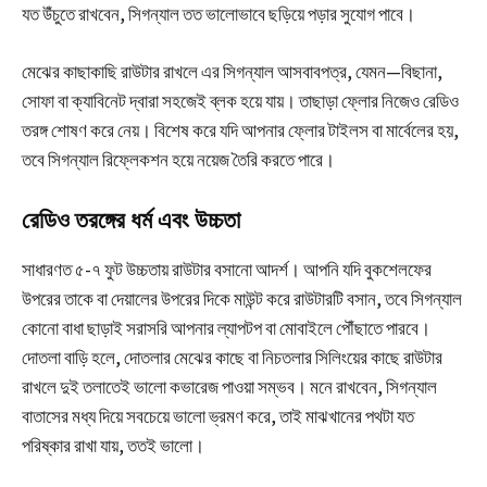
যত উঁচুতে রাখবেন, সিগন্যাল তত ভালোভাবে ছড়িয়ে পড়ার সুযোগ পাবে।
মেঝের কাছাকাছি রাউটার রাখলে এর সিগন্যাল আসবাবপত্র, যেমন—বিছানা,
সোফা বা ক্যাবিনেট দ্বারা সহজেই ব্লক হয়ে যায়। তাছাড়া ফ্লোর নিজেও রেডিও
তরঙ্গ শোষণ করে নেয়। বিশেষ করে যদি আপনার ফ্লোর টাইলস বা মার্বেলের হয়,
তবে সিগন্যাল রিফ্লেকশন হয়ে নয়েজ তৈরি করতে পারে।
রেডিও তরঙ্গের ধর্ম এবং উচ্চতা
সাধারণত ৫-৭ ফুট উচ্চতায় রাউটার বসানো আদর্শ। আপনি যদি বুকশেলফের
উপরের তাকে বা দেয়ালের উপরের দিকে মাউন্ট করে রাউটারটি বসান, তবে সিগন্যাল
কোনো বাধা ছাড়াই সরাসরি আপনার ল্যাপটপ বা মোবাইলে পৌঁছাতে পারবে।
দোতলা বাড়ি হলে, দোতলার মেঝের কাছে বা নিচতলার সিলিংয়ের কাছে রাউটার
রাখলে দুই তলাতেই ভালো কভারেজ পাওয়া সম্ভব। মনে রাখবেন, সিগন্যাল
বাতাসের মধ্য দিয়ে সবচেয়ে ভালো ভ্রমণ করে, তাই মাঝখানের পথটা যত
পরিষ্কার রাখা যায়, ততই ভালো।