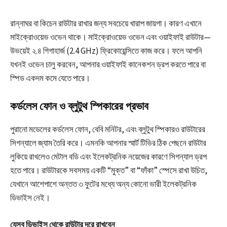
রান্নাঘর বা কিচেন রাউটার রাখার জন্য সবচেয়ে খারাপ জায়গা। কারণ এখানে
মাইক্রোওয়েভ ওভেন থাকে। মাইক্রোওয়েভ ওভেন এবং ওয়াইফাই রাউটার—
উভয়েই ২.৪ গিগাহার্জ (2.4 GHz) ফ্রিকোয়েন্সিতে কাজ করে। ফলে আপনি
যখনই ওভেন চালু করবেন, আপনার ওয়াইফাই কানেকশন ড্রপ করতে পারে বা
স্পিড একদম কমে যেতে পারে।
কর্ডলেস ফোন ও ব্লুটুথ স্পিকারের প্রভাব
পুরানো মডেলের কর্ডলেস ফোন, বেবি মনিটর, এবং ব্লুটুথ স্পিকারও রাউটারের
সিগন্যালে জ্যাম তৈরি করে। এমনকি আপনার স্মার্ট টিভির ঠিক পেছনে রাউটার
লুকিয়ে রাখলেও মেটাল বডি এবং ইলেকট্রনিক নয়েজের কারণে সিগন্যাল ড্রপ
হতে পারে। রাউটারকে সবসময় একটি “মুক্ত” বা “ফাঁকা” স্পেসে রাখা উচিত,
যেখানে আশেপাশে অন্তত ৩ ফুটের মধ্যে অন্য কোনো ভারী ইলেকট্রনিক
ডিভাইস নেই।
যেসব ডিভাইস থেকে রাউটার দূরে রাখবেন