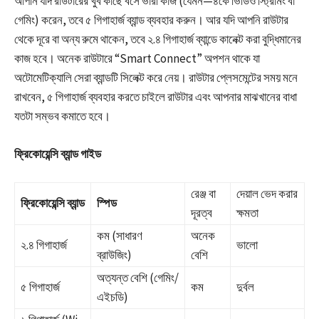
আপনি যদি রাউটারের খুব কাছে বসে ভারী কাজ (যেমন—৪কে ভিডিও স্ট্রিমিং বা
গেমিং) করেন, তবে ৫ গিগাহার্জ ব্যান্ড ব্যবহার করুন। আর যদি আপনি রাউটার
থেকে দূরে বা অন্য রুমে থাকেন, তবে ২.৪ গিগাহার্জ ব্যান্ডে কানেক্ট করা বুদ্ধিমানের
কাজ হবে। অনেক রাউটারে “Smart Connect” অপশন থাকে যা
অটোমেটিক্যালি সেরা ব্যান্ডটি সিলেক্ট করে নেয়। রাউটার প্লেসমেন্টের সময় মনে
রাখবেন, ৫ গিগাহার্জ ব্যবহার করতে চাইলে রাউটার এবং আপনার মাঝখানের বাধা
যতটা সম্ভব কমাতে হবে।
ফ্রিকোয়েন্সি ব্যান্ড গাইড
রেঞ্জ বা
দেয়াল ভেদ করার
ফ্রিকোয়েন্সি ব্যান্ড
স্পিড
দূরত্ব
ক্ষমতা
কম (সাধারণ
অনেক
২.৪ গিগাহার্জ
ভালো
ব্রাউজিং)
বেশি
অত্যন্ত বেশি (গেমিং/
৫ গিগাহার্জ
কম
দুর্বল
এইচডি)