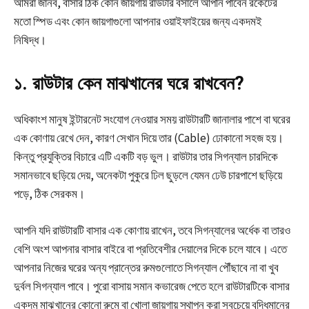
আমরা জানব, বাসার ঠিক কোন জায়গায় রাউটার বসালে আপনি পাবেন রকেটের
মতো স্পিড এবং কোন জায়গাগুলো আপনার ওয়াইফাইয়ের জন্য একদমই
নিষিদ্ধ।
১. রাউটার কেন মাঝখানের ঘরে রাখবেন?
অধিকাংশ মানুষ ইন্টারনেট সংযোগ নেওয়ার সময় রাউটারটি জানালার পাশে বা ঘরের
এক কোণায় রেখে দেন, কারণ সেখান দিয়ে তার (Cable) ঢোকানো সহজ হয়।
কিন্তু প্রযুক্তির বিচারে এটি একটি বড় ভুল। রাউটার তার সিগন্যাল চারদিকে
সমানভাবে ছড়িয়ে দেয়, অনেকটা পুকুরে ঢিল ছুড়লে যেমন ঢেউ চারপাশে ছড়িয়ে
পড়ে, ঠিক সেরকম।
আপনি যদি রাউটারটি বাসার এক কোণায় রাখেন, তবে সিগন্যালের অর্ধেক বা তারও
বেশি অংশ আপনার বাসার বাইরে বা প্রতিবেশীর দেয়ালের দিকে চলে যাবে। এতে
আপনার নিজের ঘরের অন্য প্রান্তের রুমগুলোতে সিগন্যাল পৌঁছাবে না বা খুব
দুর্বল সিগন্যাল পাবে। পুরো বাসায় সমান কভারেজ পেতে হলে রাউটারটিকে বাসার
একদম মাঝখানের কোনো রুমে বা খোলা জায়গায় স্থাপন করা সবচেয়ে বুদ্ধিমানের