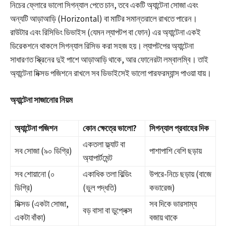
নিচের ফ্লোরে ভালো সিগন্যাল পেতে চান, তবে একটি অ্যান্টেনা সোজা এবং
অন্যটি আড়াআড়ি (Horizontal) বা মাটির সমান্তরালে রাখতে পারেন।
রাউটার এবং রিসিভিং ডিভাইস (যেমন ল্যাপটপ বা ফোন) এর অ্যান্টেনা একই
ডিরেকশনে থাকলে সিগন্যাল রিসিভ করা সহজ হয়। ল্যাপটপের অ্যান্টেনা
সাধারণত স্ক্রিনের দুই পাশে আড়াআড়ি থাকে, আর ফোনেরটা লম্বালম্বি। তাই
অ্যান্টেনা মিক্সড পজিশনে রাখলে সব ডিভাইসেই ভালো পারফরম্যান্স পাওয়া যায়।
অ্যান্টেনা সাজানোর নিয়ম
অ্যান্টেনা পজিশন
কোন ক্ষেত্রে ভালো?
সিগন্যাল প্রবাহের দিক
একতলা ফ্ল্যাট বা
সব সোজা (৯০ ডিগ্রি)
পাশাপাশি বেশি ছড়ায়
অ্যাপার্টমেন্ট
সব শোয়ানো (০
একাধিক তলা বিল্ডিং
উপরে-নিচে ছড়ায় (বাজে
ডিগ্রি)
(ভুল পদ্ধতি)
কভারেজ)
মিক্সড (একটা সোজা,
সব দিকে ভারসাম্য
বড় বাসা বা ডুপ্লেক্স
একটা বাঁকা)
বজায় থাকে