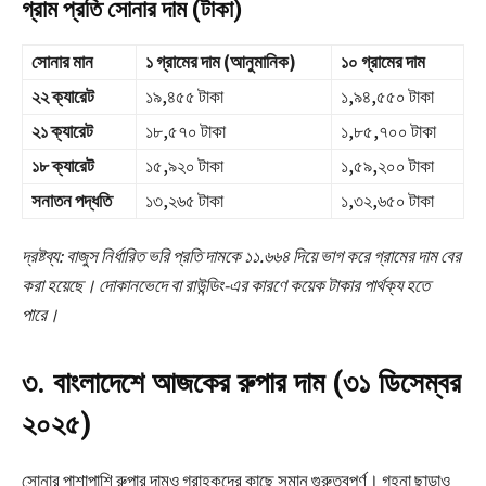
গ্রাম প্রতি সোনার দাম (টাকা)
সোনার মান
১ গ্রামের দাম (আনুমানিক)
১০ গ্রামের দাম
২২ ক্যারেট
১৯,৪৫৫ টাকা
১,৯৪,৫৫০ টাকা
২১ ক্যারেট
১৮,৫৭০ টাকা
১,৮৫,৭০০ টাকা
১৮ ক্যারেট
১৫,৯২০ টাকা
১,৫৯,২০০ টাকা
সনাতন পদ্ধতি
১৩,২৬৫ টাকা
১,৩২,৬৫০ টাকা
দ্রষ্টব্য: বাজুস নির্ধারিত ভরি প্রতি দামকে ১১.৬৬৪ দিয়ে ভাগ করে গ্রামের দাম বের
করা হয়েছে। দোকানভেদে বা রাউন্ডিং-এর কারণে কয়েক টাকার পার্থক্য হতে
পারে।
৩. বাংলাদেশে আজকের রুপার দাম (৩১ ডিসেম্বর
২০২৫)
সোনার পাশাপাশি রুপার দামও গ্রাহকদের কাছে সমান গুরুত্বপূর্ণ। গহনা ছাড়াও