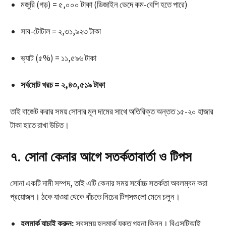
মজুরি (গড়) = ৫,০০০ টাকা (ডিজাইন ভেদে কম-বেশি হতে পারে)
সাব-টোটাল = ২,৩১,৯২৩ টাকা
ভ্যাট (৫%) = ১১,৫৯৬ টাকা
সর্বমোট খরচ = ২,৪৩,৫১৯ টাকা
তাই বাজেট করার সময় সোনার মূল দামের সাথে অতিরিক্ত অন্তত ১৫-২০ হাজার
টাকা হাতে রাখা উচিত।
৭. সোনা কেনার আগে সতর্কতাবার্তা ও টিপস
সোনা একটি দামী সম্পদ, তাই এটি কেনার সময় সর্বোচ্চ সতর্কতা অবলম্বন করা
প্রয়োজন। ঠকে যাওয়া থেকে বাঁচতে নিচের টিপসগুলো মেনে চলুন।
হলমার্ক যাচাই করুন:
সবসময় হলমার্ক যুক্ত গহনা কিনুন। বিএসটিআই