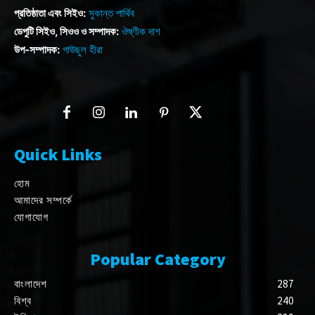
প্রতিষ্ঠাতা এবং সিইও:
সুকান্ত পার্থিব
ডেপুটি সিইও, সিওও ও সম্পাদক:
ঔষ্ণীক দাশ
উপ-সম্পাদক:
গাউছুল হীরা
Quick Links
হোম
আমাদের সম্পর্কে
যোগাযোগ
Popular Category
বাংলাদেশ
287
বিশ্ব
240