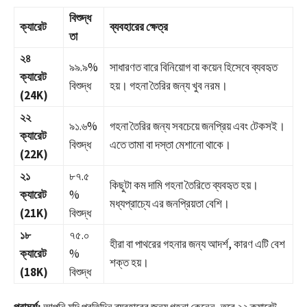
বিশুদ্ধ
ক্যারেট
ব্যবহারের ক্ষেত্র
তা
২৪
৯৯.৯%
সাধারণত বারে বিনিয়োগ বা কয়েন হিসেবে ব্যবহৃত
ক্যারেট
বিশুদ্ধ
হয়। গহনা তৈরির জন্য খুব নরম।
(24K)
২২
৯১.৬%
গহনা তৈরির জন্য সবচেয়ে জনপ্রিয় এবং টেকসই।
ক্যারেট
বিশুদ্ধ
এতে তামা বা দস্তা মেশানো থাকে।
(22K)
২১
৮৭.৫
কিছুটা কম দামি গহনা তৈরিতে ব্যবহৃত হয়।
ক্যারেট
%
মধ্যপ্রাচ্যে এর জনপ্রিয়তা বেশি।
(21K)
বিশুদ্ধ
১৮
৭৫.০
হীরা বা পাথরের গহনার জন্য আদর্শ, কারণ এটি বেশ
ক্যারেট
%
শক্ত হয়।
(18K)
বিশুদ্ধ
পরামর্শ:
আপনি যদি প্রতিদিন ব্যবহারের জন্য গহনা কেনেন, তবে ২২ ক্যারেট