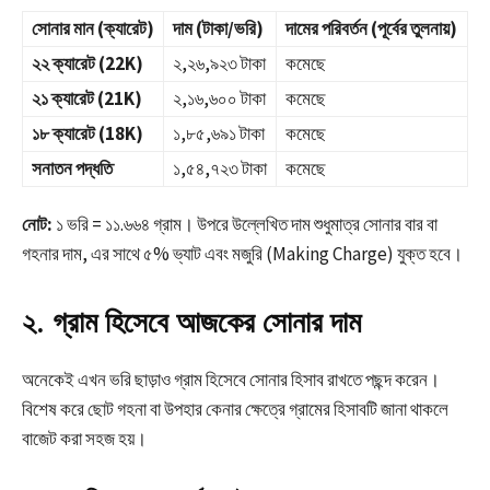
সোনার মান (ক্যারেট)
দাম (টাকা/ভরি)
দামের পরিবর্তন (পূর্বের তুলনায়)
২২ ক্যারেট (22K)
২,২৬,৯২৩ টাকা
কমেছে
২১ ক্যারেট (21K)
২,১৬,৬০০ টাকা
কমেছে
১৮ ক্যারেট (18K)
১,৮৫,৬৯১ টাকা
কমেছে
সনাতন পদ্ধতি
১,৫৪,৭২৩ টাকা
কমেছে
নোট:
১ ভরি = ১১.৬৬৪ গ্রাম।
উপরে উল্লেখিত দাম শুধুমাত্র সোনার বার বা
গহনার দাম, এর সাথে ৫% ভ্যাট এবং মজুরি (Making Charge) যুক্ত হবে।
২. গ্রাম হিসেবে আজকের সোনার দাম
অনেকেই এখন ভরি ছাড়াও গ্রাম হিসেবে সোনার হিসাব রাখতে পছন্দ করেন।
বিশেষ করে ছোট গহনা বা উপহার কেনার ক্ষেত্রে গ্রামের হিসাবটি জানা থাকলে
বাজেট করা সহজ হয়।