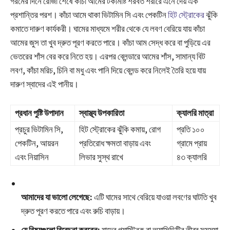
গরমের দিনে রোজা শেষে কাঁচা আমের টকমিষ্টি শরবত শরীরে এনে দেয় এক
প্রশান্তির পরশ। কাঁচা আমে থাকা ভিটামিন সি এবং পেকটিন
হিট স্ট্রোকের
ঝুঁকি
কমাতে দারুণ কার্যকরী। ঘামের মাধ্যমে শরীর থেকে যে লবণ বেরিয়ে যায় কাঁচা
আমের জুস তা খুব দ্রুত পূরণ করতে পারে। কাঁচা আম সেদ্ধ করে বা পুড়িয়ে এর
ভেতরের শাঁস বের করে নিতে হয়। এরপর ব্লেন্ডারে আমের শাঁস, সামান্য বিট
লবণ, কাঁচা মরিচ, চিনি বা মধু এবং পানি দিয়ে ব্লেন্ড করে নিলেই তৈরি হয়ে যায়
দারুণ স্বাদের এই পানীয়।
প্রধান পুষ্টি উপাদান
স্বাস্থ্য উপকারিতা
ক্যালরি মাত্রা
প্রচুর ভিটামিন সি,
হিট স্ট্রোকের ঝুঁকি কমায়, রোগ
প্রতি ১০০
পেকটিন, আয়রন
প্রতিরোধ ক্ষমতা বাড়ায় এবং
গ্রামে প্রায়
এবং নিয়াসিন
লিভার সুস্থ রাখে
৪৩ ক্যালরি
আমাদের যা ভালো লেগেছে:
এটি ঘামের সাথে বেরিয়ে যাওয়া লবণের ঘাটতি খুব
দ্রুত পূরণ করতে পারে এবং রুচি বাড়ায়।
যে বিষয়গুলো বিবেচনা করবেন:
যাদের গ্যাস্ট্রিক বা অ্যাসিডিটির তীব্র সমস্যা