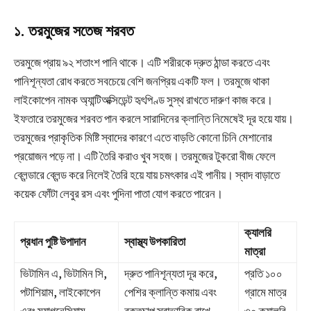
১. তরমুজের সতেজ শরবত
তরমুজে প্রায় ৯২ শতাংশ পানি থাকে। এটি শরীরকে দ্রুত ঠান্ডা করতে এবং
পানিশূন্যতা রোধ করতে সবচেয়ে বেশি জনপ্রিয় একটি ফল। তরমুজে থাকা
লাইকোপেন নামক অ্যান্টিঅক্সিডেন্ট হৃৎপিণ্ড সুস্থ রাখতে দারুণ কাজ করে।
ইফতারে তরমুজের শরবত পান করলে সারাদিনের ক্লান্তি নিমেষেই দূর হয়ে যায়।
তরমুজের প্রাকৃতিক মিষ্টি স্বাদের কারণে এতে বাড়তি কোনো চিনি মেশানোর
প্রয়োজন পড়ে না। এটি তৈরি করাও খুব সহজ। তরমুজের টুকরো বীজ ফেলে
ব্লেন্ডারে ব্লেন্ড করে নিলেই তৈরি হয়ে যায় চমৎকার এই পানীয়। স্বাদ বাড়াতে
কয়েক ফোঁটা লেবুর রস এবং পুদিনা পাতা যোগ করতে পারেন।
ক্যালরি
প্রধান পুষ্টি উপাদান
স্বাস্থ্য উপকারিতা
মাত্রা
ভিটামিন এ, ভিটামিন সি,
দ্রুত পানিশূন্যতা দূর করে,
প্রতি ১০০
পটাশিয়াম, লাইকোপেন
পেশির ক্লান্তি কমায় এবং
গ্রামে মাত্র
এবং ম্যাগনেসিয়াম
রক্তচাপ স্বাভাবিক রাখে
৩০ ক্যালরি