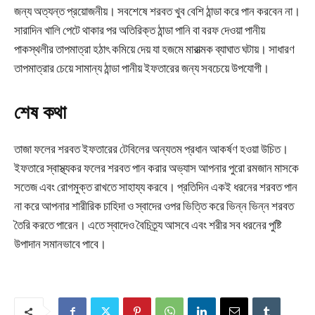
জন্য অত্যন্ত প্রয়োজনীয়। সবশেষে শরবত খুব বেশি ঠান্ডা করে পান করবেন না।
সারাদিন খালি পেটে থাকার পর অতিরিক্ত ঠান্ডা পানি বা বরফ দেওয়া পানীয়
পাকস্থলীর তাপমাত্রা হঠাৎ কমিয়ে দেয় যা হজমে মারাত্মক ব্যাঘাত ঘটায়। সাধারণ
তাপমাত্রার চেয়ে সামান্য ঠান্ডা পানীয় ইফতারের জন্য সবচেয়ে উপযোগী।
শেষ কথা
তাজা ফলের শরবত ইফতারের টেবিলের অন্যতম প্রধান আকর্ষণ হওয়া উচিত।
ইফতারে স্বাস্থ্যকর ফলের শরবত পান করার অভ্যাস আপনার পুরো রমজান মাসকে
সতেজ এবং রোগমুক্ত রাখতে সাহায্য করবে। প্রতিদিন একই ধরনের শরবত পান
না করে আপনার শারীরিক চাহিদা ও স্বাদের ওপর ভিত্তি করে ভিন্ন ভিন্ন শরবত
তৈরি করতে পারেন। এতে স্বাদেও বৈচিত্র্য আসবে এবং শরীর সব ধরনের পুষ্টি
উপাদান সমানভাবে পাবে।