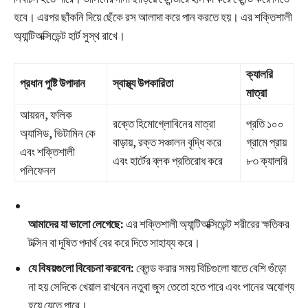
হবে। এরপর ছাঁকনি দিয়ে ছেঁকে রস আলাদা করে পান করতে হয়। এর শক্তিশালী
অ্যান্টিঅক্সিডেন্ট হার্ট সুস্থ রাখে।
ক্যালরি
প্রধান পুষ্টি উপাদান
স্বাস্থ্য উপকারিতা
মাত্রা
আয়রন, ফলিক
রক্তে হিমোগ্লোবিনের মাত্রা
প্রতি ১০০
অ্যাসিড, ভিটামিন কে
বাড়ায়, রক্ত সঞ্চালন বৃদ্ধি করে
গ্রামে প্রায়
এবং শক্তিশালী
এবং হার্টের ব্লক প্রতিরোধ করে
৮৩ ক্যালরি
পলিফেনল
আমাদের যা ভালো লেগেছে:
এর শক্তিশালী অ্যান্টিঅক্সিডেন্ট শরীরের ক্ষতিকর
টক্সিন বা দূষিত পদার্থ বের করে দিতে সাহায্য করে।
যে বিষয়গুলো বিবেচনা করবেন:
ব্লেন্ড করার সময় বিচিগুলো যাতে বেশি গুঁড়ো
না হয় সেদিকে খেয়াল রাখবেন নতুবা জুস তেতো হতে পারে এবং পানের অযোগ্য
হয়ে যেতে পারে।