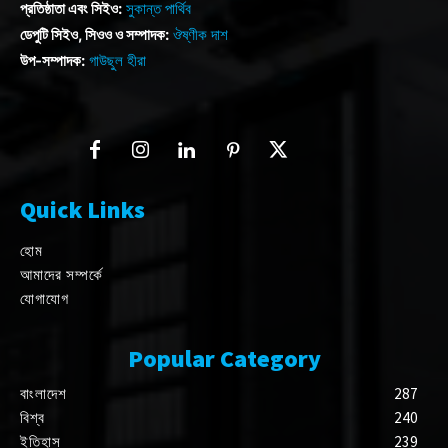
প্রতিষ্ঠাতা এবং সিইও:
সুকান্ত পার্থিব
ডেপুটি সিইও, সিওও ও সম্পাদক:
ঔষ্ণীক দাশ
উপ-সম্পাদক:
গাউছুল হীরা
Quick Links
হোম
আমাদের সম্পর্কে
যোগাযোগ
Popular Category
বাংলাদেশ
287
বিশ্ব
240
ইতিহাস
239