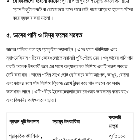
যে বিষয়গুলো বিবেচনা করবেন:
পুদিনা পাতা খুব বেশি ব্লেন্ড করলে পানীয়টির
স্বাদ কিছুটা কষটে বা তেতো হয়ে যেতে পারে তাই পাতা আস্ত বা হালকা থেঁতো
করে ব্যবহার করা ভালো।
৫. ডাবের পানি ও মিশ্র ফলের শরবত
ডাবের পানিকে বলা হয় প্রাকৃতিক স্যালাইন। এতে থাকা পটাশিয়াম এবং
ম্যাগনেসিয়াম শরীরের কোষগুলোতে সরাসরি পুষ্টি পৌঁছে দেয়। শুধু ডাবের পানি পান
করাই অনেক উপকারী তবে এর সাথে অন্যান্য ফল মিশিয়ে একটি দারুণ শরবত
তৈরি করা যায়। ডাবের পানির সাথে ছোট ছোট করে কাটা আপেল, আঙুর, বেদানা
এবং ডাবের নরম শাঁস মিশিয়ে ফ্রিজে রেখে ঠান্ডা করে পান করলে এর স্বাদ
অসাধারণ লাগে। এটি শরীরে ইলেকট্রোলাইটের চমৎকার ভারসাম্য বজায় রাখে
এবং কিডনির কার্যক্ষমতা বাড়ায়।
ক্যালরি
প্রধান পুষ্টি উপাদান
স্বাস্থ্য উপকারিতা
মাত্রা
প্রাকৃতিক পটাশিয়াম,
প্রতি ১০০