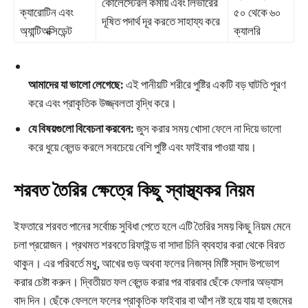
কোলেস্টেরল কমায় এবং লিভারের
ক্যারোটিন এবং
৫০ থেকে ৬০
দূষিত পদার্থ দূর করতে সাহায্য করে
অ্যান্টিঅক্সিডেন্ট
ক্যালরি
আমাদের যা ভালো লেগেছে:
এই পানীয়টি শরীরে পুষ্টির একটি বড় ঘাটতি পূরণ
করে এবং প্রাকৃতিক উজ্জ্বলতা বৃদ্ধি করে।
যে বিষয়গুলো বিবেচনা করবেন:
জুস করার সময় খোসা ফেলে না দিয়ে ভালো
করে ধুয়ে ব্লেন্ড করলে সবচেয়ে বেশি পুষ্টি এবং ফাইবার পাওয়া যায়।
শরবত তৈরির ক্ষেত্রে কিছু স্বাস্থ্যকর নিয়ম
ইফতারে শরবত পানের সর্বোচ্চ সুবিধা পেতে হলে এটি তৈরির সময় কিছু নিয়ম মেনে
চলা প্রয়োজন। প্রথমত শরবতে রিফাইন্ড বা সাদা চিনি ব্যবহার করা থেকে বিরত
থাকুন। এর পরিবর্তে মধু, আখের গুড় অথবা ফলের নিজস্ব মিষ্টি স্বাদ উপভোগ
করার চেষ্টা করুন। দ্বিতীয়ত ফল ব্লেন্ড করার পর বারবার ছেঁকে ফেলার অভ্যাস
বাদ দিন। ছেঁকে ফেললে ফলের প্রাকৃতিক ফাইবার বা আঁশ নষ্ট হয়ে যায় যা হজমের