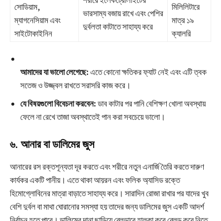
শরীরে ইলেকট্রোলাইটের
সোডিয়াম,
মিলিলিটারে
ভারসাম্য বজায় রাখে এবং পেশির
ম্যাগনেসিয়াম এবং
মাত্র ১৯
দুর্বলতা কাটাতে সাহায্য করে
সাইটোকাইনিন
ক্যালরি
আমাদের যা ভালো লেগেছে:
এতে কোনো ক্ষতিকর ফ্যাট নেই এবং এটি ত্বক
সতেজ ও উজ্জ্বল রাখতে সরাসরি কাজ করে।
যে বিষয়গুলো বিবেচনা করবেন:
ডাব কাটার পর পানি বেশিক্ষণ খোলা অবস্থায়
ফেলে না রেখে তাজা অবস্থাতেই পান করা সবচেয়ে ভালো।
৬. আনার বা ডালিমের জুস
আনারের রস রক্তশূন্যতা দূর করতে এবং শরীরে নতুন এনার্জি তৈরি করতে দারুণ
কার্যকর একটি পানীয়। এতে থাকা আয়রন এবং ফলিক অ্যাসিড রক্তে
হিমোগ্লোবিনের মাত্রা বাড়াতে সাহায্য করে। সারাদিন রোজা রাখার পর যাদের খুব
বেশি দুর্বল বা মাথা ঘোরানোর সমস্যা হয় তাদের জন্য ডালিমের জুস একটি আদর্শ
নির্বাচন হতে পারে। ডালিমের দানা ছাড়িয়ে ব্লেন্ডারে হালকা করে ব্লেন্ড করে নিতে