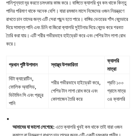
পানিশূন্যতা দূর করতে চমৎকার কাজ করে। বাঙ্গিতে ক্যালরি খুব কম থাকে কিন্তু
পানির পরিমাণ থাকে অনেক বেশি। যারা রমজান মাসে নিজেদের ওজন নিয়ন্ত্রণে
রাখতে চান তাদের জন্য এটি সেরা পছন্দ হতে পারে। বাঙ্গির ভেতরের শাঁস ব্লেন্ডারে
দিয়ে সামান্য পানি এবং চিনি বা জিরো ক্যালরি সুইটনার দিয়ে ব্লেন্ড করে শরবত
তৈরি করা যায়। এটি শরীর গভীরভাবে হাইড্রেট করে এবং পেশির টান লাগা রোধ
করে।
ক্যালরি
প্রধান পুষ্টি উপাদান
স্বাস্থ্য উপকারিতা
মাত্রা
বিটা ক্যারোটিন,
শরীর গভীরভাবে হাইড্রেট করে,
প্রতি ১০০
ফোলিক অ্যাসিড,
পেশির টান লাগা রোধ করে এবং
গ্রামে মাত্র
ভিটামিন সি এবং প্রচুর
কোলাজেন তৈরি করে
৩৪ ক্যালরি
পানি
আমাদের যা ভালো লেগেছে:
এতে ক্যালরি খুবই কম থাকে তাই যারা ওজন
কমাতে বা নিয়ন্ত্রণে রাখতে চান তাদের জন্য এটি একটি চমৎকার পানীয়।