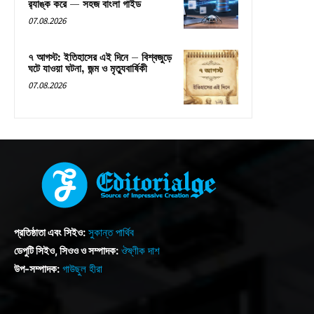
র‍্যাঙ্ক করে — সহজ বাংলা গাইড
07.08.2026
৭ আগস্ট: ইতিহাসের এই দিনে – বিশ্বজুড়ে
ঘটে যাওয়া ঘটনা, জন্ম ও মৃত্যুবার্ষিকী
07.08.2026
প্রতিষ্ঠাতা এবং সিইও:
সুকান্ত পার্থিব
ডেপুটি সিইও, সিওও ও সম্পাদক:
ঔষ্ণীক দাশ
উপ-সম্পাদক:
গাউছুল হীরা