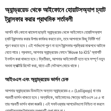
অ্যান্ড্রয়েড থেকে আইফোনে হোয়াটসঅ্যাপ চ্যাট
ট্রান্সফার করার প্রাথমিক শর্তাবলী
আপনি যদি কোনো ঝামেলা ছাড়াই অ্যান্ড্রয়েড থেকে আইফোনে হোয়াটসঅ্যাপ
চ্যাট ট্রান্সফার করার উপায় কার্যকর করতে চান, তবে আপনাকে কিছু নির্দিষ্ট শর্ত
পূরণ করতে হবে। এই শর্তগুলো পূরণ না হলে ট্রান্সফার প্রক্রিয়া মাঝপথে আটকে
যেতে পারে। প্রথমত, আপনার অ্যান্ড্রয়েড ফোনে ‘Move to iOS’ অ্যাপটি
ইনস্টল করা থাকতে হবে। দ্বিতীয়ত, আপনার আইফোনটি হতে হবে সম্পূর্ণ নতুন
অথবা ফ্যাক্টরি রিসেট করা, যাতে এটি সেটআপ মোডে থাকে।
আইওএস এবং অ্যান্ড্রয়েড ভার্সন চেক
আপনার অ্যান্ড্রয়েড ডিভাইসে অন্তত অ্যান্ড্রয়েড ৫.০ (Lollipop) বা তার
পরবর্তী ভার্সন থাকতে হবে। অন্যদিকে, আইফোনের ক্ষেত্রে আইওএস ১৫.৫ বা
তার পরবর্তী ভার্সন থাকা জরুরি। এই সফটওয়্যার আপডেটগুলো নিশ্চিত না করলে
হোয়াটসঅ্যাপ ট্রান্সফার অপশনটি দেখা যাবে না।