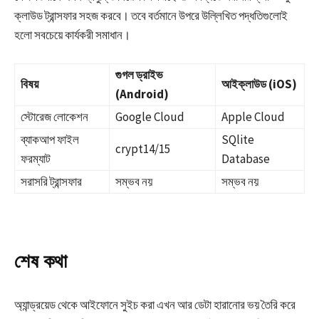
ক্লাউড ট্রান্সফার সহজ করবে। তবে বর্তমানে উপরে উল্লিখিত পদ্ধতিগুলোই
হলো সবচেয়ে কার্যকরী সমাধান।
গুগল ড্রাইভ
বিষয়
আইক্লাউড (iOS)
(Android)
স্টোরেজ লোকেশন
Google Cloud
Apple Cloud
ব্যাকআপ ফাইল
SQlite
crypt14/15
ফরম্যাট
Database
সরাসরি ট্রান্সফার
সম্ভব নয়
সম্ভব নয়
শেষ কথা
অ্যান্ড্রয়েড থেকে আইফোনে সুইচ করা এখন আর ডেটা হারানোর ভয় তৈরি করে