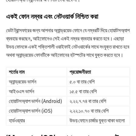
একই ফোন নম্বর এবং নেটওয়ার্ক নিশ্চিত করা
ডেটা ট্রান্সফারের জন্য আপনার অ্যান্ড্রয়েড ফোনে যে নম্বরটি দিয়ে হোয়াটসঅ্যাপ
ব্যবহার করছেন, আইফোনেও সেই একই নম্বর ব্যবহার করতে হবে। এছাড়া
উভয় ফোনকে একই শক্তিশালী ওয়াইফাই নেটওয়ার্কের সাথে সংযুক্ত রাখতে হবে
অথবা অ্যান্ড্রয়েড ফোনটিকে আইফোনের হটস্পটের সাথে যুক্ত করতে হবে।
শর্তের নাম
প্রয়োজনীয়তা
অ্যান্ড্রয়েড ভার্সন
৫.০ বা তার বেশি
আইওএস ভার্সন
১৫.৫ বা তার বেশি
হোয়াটসঅ্যাপ ভার্সন (Android)
২.২২.৭.৭৪ বা তার বেশি
হোয়াটসঅ্যাপ ভার্সন (iOS)
২.২২.১০.৭০ বা তার বেশি
হার্ডওয়্যার
উভয় ফোনে চার্জার যুক্ত থাকা ভালো