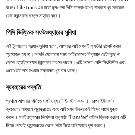
বা MobileTrans এর মতো টুলগুলো পিসি বা ল্যাপটপের মাধ্যমে খুব সহজেই
ডেটা ট্রান্সফার করতে সাহায্য করে।
পিসি ভিত্তিক সফটওয়্যারের সুবিধা
এই টুলগুলোর প্রধান সুবিধা হলো, আপনার আইফোনটি ফ্যাক্টরি রিসেট করার
প্রয়োজন হয় না। আপনি যেকোনো সময় আইফোনের বিদ্যমান ডেটা মুছে না
ফেলে হোয়াটসঅ্যাপ ট্রান্সফার করতে পারেন। এটি অনেক বেশি স্থিতিশীল এবং
এতে ডেটা লস হওয়ার সম্ভাবনা খুব কম থাকে।
ব্যবহারের পদ্ধতি
প্রথমে আপনার পিসিতে সফটওয়্যারটি ইনস্টল করুন। এরপর ইউএসবি
ক্যাবলের মাধ্যমে অ্যান্ড্রয়েড এবং আইফোন উভয়কেই পিসির সাথে যুক্ত
করুন। সফটওয়্যারের নির্দেশনা অনুযায়ী ‘Transfer’ বাটনে ক্লিক করলে এটি
নিজে থেকেই অ্যান্ড্রয়েড থেকে ডেটা নিয়ে আইফোনে পুশ করবে।