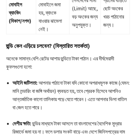
লেনদেনের সীমা
গ্রামের বাড়িতে
মোবাইল
মোবাইলে জমা
(Limit) আছে,
ছোট অংকের
ব্যাংকিং
হয়, ব্যাংকে
বড় অংকের জন্য
খরচ পাঠানোর
(বিকাশ/নগদ)
যাওয়ার ঝামেলা
অনুপযুক্ত।
জন্য।
নেই।
হুন্ডি কেন এড়িয়ে চলবেন? (বিস্তারিত সতর্কতা)
অনেকে সামান্য বেশি রেটের আশায় হুন্ডিতে টাকা পাঠান। এর দীর্ঘমেয়াদী
কুফলগুলো হলো:
আইনি জটিলতা:
আপনার পাঠানো টাকা যদি কোনো অপরাধমূলক কাজে (যেমন:
মানি লন্ডারিং বা জঙ্গি অর্থায়ন) ব্যবহৃত হয়, তবে প্রেরক হিসেবে আপনিও
আন্তর্জাতিক কালো তালিকায় পড়ে যেতে পারেন। এতে আপনার ভিসা বাতিল
বা জেল হতে পারে।
দেশীয় ক্ষতি:
হুন্ডির মাধ্যমে টাকা আসলে তা বাংলাদেশের বৈদেশিক মুদ্রার
রিজার্ভে জমা হয় না। ফলে ডলার সংকট বাড়ে এবং দেশে জিনিসপত্রের দাম