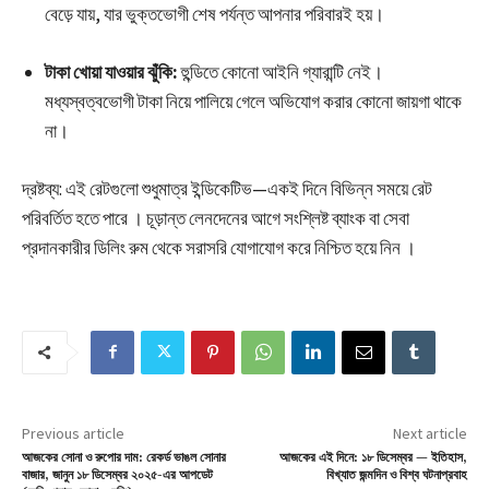
বেড়ে যায়, যার ভুক্তভোগী শেষ পর্যন্ত আপনার পরিবারই হয়।
টাকা খোয়া যাওয়ার ঝুঁকি:
হুন্ডিতে কোনো আইনি গ্যারান্টি নেই।
মধ্যস্বত্বভোগী টাকা নিয়ে পালিয়ে গেলে অভিযোগ করার কোনো জায়গা থাকে
না।
দ্রষ্টব্য: এই রেটগুলো শুধুমাত্র ইন্ডিকেটিভ—একই দিনে বিভিন্ন সময়ে রেট
পরিবর্তিত হতে পারে । চূড়ান্ত লেনদেনের আগে সংশ্লিষ্ট ব্যাংক বা সেবা
প্রদানকারীর ডিলিং রুম থেকে সরাসরি যোগাযোগ করে নিশ্চিত হয়ে নিন ।
Previous article
Next article
আজকের সোনা ও রুপোর দাম: রেকর্ড ভাঙল সোনার
আজকের এই দিনে: ১৮ ডিসেম্বর — ইতিহাস,
বাজার, জানুন ১৮ ডিসেম্বর ২০২৫-এর আপডেট
বিখ্যাত জন্মদিন ও বিশ্ব ঘটনাপ্রবাহ