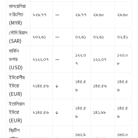
মালয়েশিয়া
ন রিংগিত
৳২৯.৭৭
—
২৯.৭৭
২৯.৬০
২৯.৬০
(MYR)
সৌদি রিয়াল
৳৩২.৬১
—
৩২.৬১
৩২.৬১
৩২.৪১
(SAR)
মার্কিন
১২২.৩
১২৩.০
ডলার
৳১২২.৩৭
—
১২২.৩৭
৭
৮
(USD)
ইউরোপীয়
১৪৫.৫
১৪৫.৫
ইউরো
৳১৪৫.৫৬
↓
১৪৫.৫৬
৬
৬
(EUR)
ইতালিয়ান
১৪৫.৫
১৪৫.৫
ইউরো
৳১৪৫.৫৬
↓
১৪১.৯৯
৬
৬
(EUR)
ব্রিটিশ
১৬২.৯
১৬৩.০