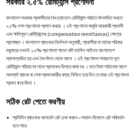
সরকারি ২.৫% রেমিট্যান্স প্রণোদনা
বাংলাদেশ সরকার প্রবাসীদের বৈধ চ্যানেলে রেমিট্যান্স পাঠাতে উৎসাহিত করতে
২.৫% নগদ প্রণোদনা প্রদান করছে । এই প্রণোদনা মজুরি আয়কারী প্রবাসী
এবং ক্ষতিপূরণ রেমিট্যান্সের (compensation remittances) ক্ষেত্রে
প্রযোজ্য । বাংলাদেশ ব্যাংকের নির্দেশনা অনুযায়ী, প্রবাসীরা বা তাদের পরিবার
শুধুমাত্র তখনই ২.৫% প্রণোদনা পাবেন যদি তহবিল আইনত বাংলাদেশে
স্থানান্তরিত হয় এবং বৈধ উৎস থেকে আসে । এই প্রণোদনা সাধারণত মূল
রেমিট্যান্স পরিমাণের সাথে প্রাপকের হিসাবে জমা হয় । তবে টাকা পাঠানোর আগে
অবশ্যই ব্যাংক বা সেবা প্রদানকারীর কাছে নিশ্চিত হয়ে নিন যে তারা এই প্রণোদনা
প্রদান করে কিনা ।
সঠিক রেট পেতে করণীয়
প্রতিদিন ব্যাংকের আপডেট রেট চেক করুন—সকাল-বিকেলে রেট পরিবর্তন
হতে পারে