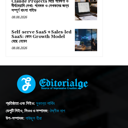
Claude Projects দিয়ে গবেষণা ও
দীর্ঘমেয়াদি লেখা: গবেষক ও লেখকদের জন্য
সম্পূর্ণ বাংলা গাইড
08.08.2026
Self-serve SaaS ও Sales-led
SaaS: কোন Growth Model
বেছে নেবেন
08.08.2026
প্রতিষ্ঠাতা এবং সিইও:
সুকান্ত পার্থিব
ডেপুটি সিইও, সিওও ও সম্পাদক:
ঔষ্ণীক দাশ
উপ-সম্পাদক:
গাউছুল হীরা