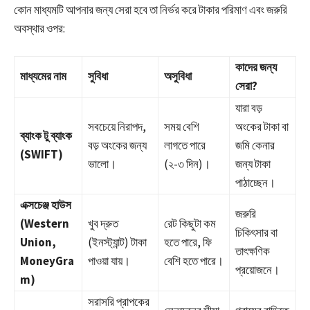
কোন মাধ্যমটি আপনার জন্য সেরা হবে তা নির্ভর করে টাকার পরিমাণ এবং জরুরি
অবস্থার ওপর:
কাদের জন্য
মাধ্যমের নাম
সুবিধা
অসুবিধা
সেরা?
যারা বড়
সবচেয়ে নিরাপদ,
সময় বেশি
অংকের টাকা বা
ব্যাংক টু ব্যাংক
বড় অংকের জন্য
লাগতে পারে
জমি কেনার
(SWIFT)
ভালো।
(২-৩ দিন)।
জন্য টাকা
পাঠাচ্ছেন।
এক্সচেঞ্জ হাউস
জরুরি
(Western
খুব দ্রুত
রেট কিছুটা কম
চিকিৎসার বা
Union,
(ইনস্ট্যান্ট) টাকা
হতে পারে, ফি
তাৎক্ষণিক
MoneyGra
পাওয়া যায়।
বেশি হতে পারে।
প্রয়োজনে।
m)
সরাসরি প্রাপকের