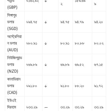
পাউন্ড
৳১৬২.৯২
↓
১৫৯.৬৯
২
৯
(GBP)
সিঙ্গাপুর
ডলার
৳৯৪.৭৫
↓
৯৪.৭৫
৯৪.৭৯
৯৪.২০
(SGD)
অস্ট্রেলিয়া
ন ডলার
৳৮০.৯১
↓
৮০.৯১
৮০.৮৮
৮০.০২
(AUD)
নিউজিল্যান্ড
ডলার
৳৬৯.৮৯
↓
৬৯.৮৯
৬৯.৫২
৬৭.১৫
(NZD)
কানাডিয়ান
ডলার
৳৯১.৮০
↓
৯১.৮০
৮৮.২০
৯১.৭২
(CAD)
ইউএই
দিরহাম
৳৩৩.২৯
—
৩৩.২৯
৩৩.২৯
৩৩.২৯