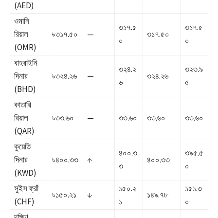
(AED)
ওমানি
৩১৭.৫
৩১৭.৫
রিয়াল
৳৩১৭.৫০
—
৩১৭.৫০
০
০
(OMR)
বাহরাইনি
৩২৪.২
৩২৩.৯
দিনার
৳৩২৪.২৬
—
৩২৪.২৬
৬
৫
(BHD)
কাতারি
রিয়াল
৳৩৩.৬০
—
৩৩.৬০
৩৩.৬০
৩৩.৬০
(QAR)
কুয়েতি
৪০০.৩
৩৯৫.৫
দিনার
৳৪০০.৩৩
↑
৪০০.৩৩
৩
০
(KWD)
সুইস ফ্রাঁ
১৫০.২
১৫১.৩
৳১৫০.২১
↓
১৪৯.৭৮
(CHF)
১
০
দক্ষিণ