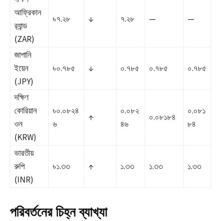
আফ্রিকান
৳৭.২৮
↓
৭.২৮
—
—
র‍্যান্ড
(ZAR)
জাপানি
ইয়েন
৳০.৭৮৫
↓
০.৭৮৫
০.৭৮৫
০.৭৮৫
(JPY)
দক্ষিণ
কোরিয়ান
৳০.০৮২৪
০.০৮২
০.০৮১
↑
০.০৮১৮৪
ওন
৬
৪৬
৮৪
(KRW)
ভারতীয়
রুপি
৳১.৩৩
↑
১.৩৩
১.৩৩
১.৩৩
(INR)
পরিবর্তনের চিহ্ন ব্যাখ্যা