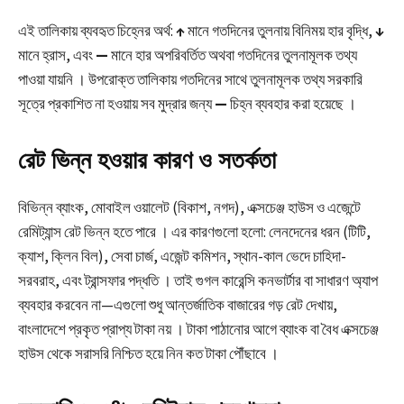
এই তালিকায় ব্যবহৃত চিহ্নের অর্থ:
↑
মানে গতদিনের তুলনায় বিনিময় হার বৃদ্ধি,
↓
মানে হ্রাস, এবং
—
মানে হার অপরিবর্তিত অথবা গতদিনের তুলনামূলক তথ্য
পাওয়া যায়নি । উপরোক্ত তালিকায় গতদিনের সাথে তুলনামূলক তথ্য সরকারি
সূত্রে প্রকাশিত না হওয়ায় সব মুদ্রার জন্য
—
চিহ্ন ব্যবহার করা হয়েছে ।
রেট ভিন্ন হওয়ার কারণ ও সতর্কতা
বিভিন্ন ব্যাংক, মোবাইল ওয়ালেট (বিকাশ, নগদ), এক্সচেঞ্জ হাউস ও এজেন্টে
রেমিট্যান্স রেট ভিন্ন হতে পারে । এর কারণগুলো হলো: লেনদেনের ধরন (টিটি,
ক্যাশ, ক্লিন বিল), সেবা চার্জ, এজেন্ট কমিশন, স্থান-কাল ভেদে চাহিদা-
সরবরাহ, এবং ট্রান্সফার পদ্ধতি । তাই গুগল কারেন্সি কনভার্টার বা সাধারণ অ্যাপ
ব্যবহার করবেন না—এগুলো শুধু আন্তর্জাতিক বাজারের গড় রেট দেখায়,
বাংলাদেশে প্রকৃত প্রাপ্য টাকা নয় । টাকা পাঠানোর আগে ব্যাংক বা বৈধ এক্সচেঞ্জ
হাউস থেকে সরাসরি নিশ্চিত হয়ে নিন কত টাকা পৌঁছাবে ।