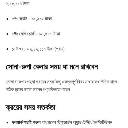
২,১৮,১১৭ টাকা:
৫% ভ্যাট = ১০,৯০৬ টাকা
৬% মেকিং চার্জ = ১৩,০৮৭ টাকা
মোট খরচ = ২,৪২,১১০ টাকা (প্রায়)
সোনা-রুপা কেনার সময় যা মনে রাখবেন
সোনা বা রুপার গহনা ক্রয়ের সময় কিছু গুরুত্বপূর্ণ বিষয় মাথায় রাখা উচিত যাতে
সঠিক মূল্যে ভালো মানের পণ্য কিনতে পারেন।
ক্রয়ের সময় সতর্কতা
হলমার্ক যাচাই করুন
: বাংলাদেশ স্ট্যান্ডার্ডস অ্যান্ড টেস্টিং ইনস্টিটিউশন