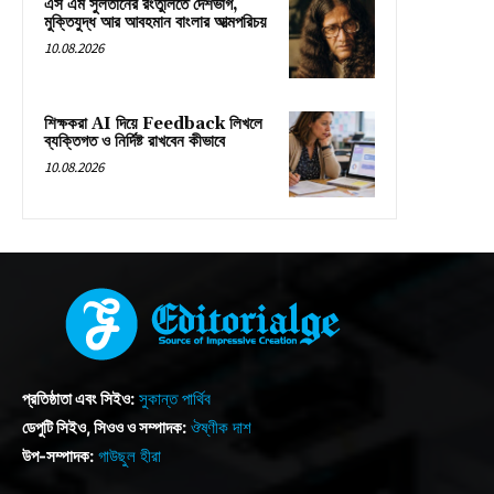
এস এম সুলতানের রংতুলিতে দেশভাগ,
মুক্তিযুদ্ধ আর আবহমান বাংলার আত্মপরিচয়
10.08.2026
শিক্ষকরা AI দিয়ে Feedback লিখলে
ব্যক্তিগত ও নির্দিষ্ট রাখবেন কীভাবে
10.08.2026
প্রতিষ্ঠাতা এবং সিইও:
সুকান্ত পার্থিব
ডেপুটি সিইও, সিওও ও সম্পাদক:
ঔষ্ণীক দাশ
উপ-সম্পাদক:
গাউছুল হীরা