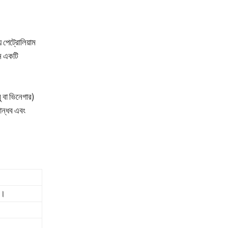
পেট্রোলিয়াম
ন একটি
 বা ভিনেগার)
ান্ধব এবং
)।