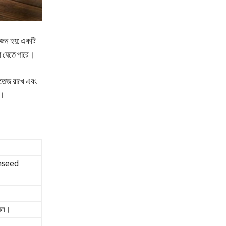
য়োজন হয়: একটি
রা যেতে পারে।
সতেজ রাখে এবং
ে।
inseed
য়েল।