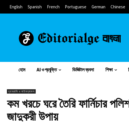
English
Spanish
French
Portuguese
German
Chinese
হোম
AI ও প্রযুক্তি
ডিজিটাল ব্যবসা
শিক্ষা
গৃহস্থালি ও লাইফহ্যাকস
কম খরচে ঘরে তৈরি ফার্নিচার পলি
জাদুকরী উপায়