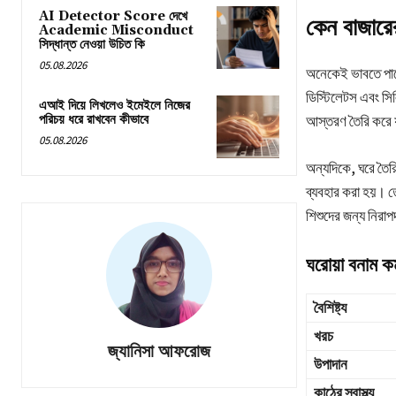
AI Detector Score দেখে
কেন বাজারে
Academic Misconduct
সিদ্ধান্ত নেওয়া উচিত কি
05.08.2026
অনেকেই ভাবতে পারে
ডিস্টিলেটস এবং স
এআই দিয়ে লিখলেও ইমেইলে নিজের
পরিচয় ধরে রাখবেন কীভাবে
আস্তরণ তৈরি করে য
05.08.2026
অন্যদিকে, ঘরে তৈর
ব্যবহার করা হয়। ত
শিশুদের জন্য নিরা
ঘরোয়া বনাম কম
বৈশিষ্ট্য
খরচ
জ্যানিসা আফরোজ
উপাদান
কাঠের স্বাস্থ্য