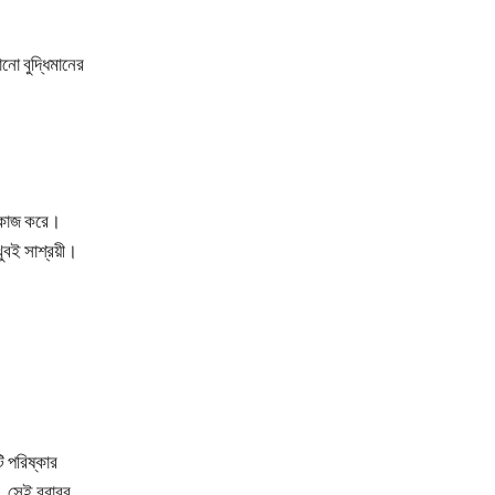
নো বুদ্ধিমানের
ো কাজ করে।
খুবই সাশ্রয়ী।
 পরিষ্কার
, সেই বরাবর