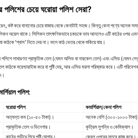
র পলিশের চেয়ে ঘরোয়া পলিশ সেরা?
ন, কষ্ট করে বানানোর চেয়ে বাজার থেকে কেনাটাই সহজ। কিন্তু কেনা পণ্যে অনেক সময় 
িলিকন অয়েল থাকে। সিলিকন তাৎক্ষণিকভাবে চকচকে ভাব আনলেও এটি কাঠের ওপর এম
া কাঠকে ‘শ্বাস’ নিতে দেয় না। ফলে কাঠ ভেতর থেকে শুকিয়ে যায়।
ি পলিশে সাধারণত প্রাকৃতিক তেল (যেমন অলিভ বা নারকেল তেল) এবং এসিড (যেমন লেবু
েল কাঠকে ময়েশ্চারাইজ করে বা পুষ্টি দেয়, আর এসিড ময়লা পরিষ্কার করে। এটি পরিবেশব
পদ।
ার্শিয়াল পলিশ:
ঘরোয়া পলিশ
কমার্শিয়াল/কেনা পলিশ
অত্যন্ত কম (১০-৫০ টাকা)।
অনেক বেশি (৩০০-১০০০ টাকা
প্রাকৃতিক তেল ও ভিনেগার।
কৃত্রিম সুগন্ধি ও কেমিক্যাল।
কাঠের গভীরে গিয়ে পুষ্টি যোগায়।
কেবল ওপরের স্তরে কাজ করে।