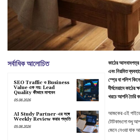
সর্বাধিক আলোচিত
কাঠের আসবাবপত্র আ
এবং নিয়মিত ব্যবহা
স্প্রে বা পলিশ কি
SEO Traffic ও Business
Value এক নয়: Lead
দীর্ঘমেয়াদে কাঠের
Quality কীভাবে মাপবেন
খরচে আপনি তৈরি কর
05.08.2026
আজকের এই গাইডে আ
AI Study Partner-এর সঙ্গে
Weekly Review করার পদ্ধতি
টোটকাগুলো শুধু আপনা
05.08.2026
জেনে নেওয়া যাক আ