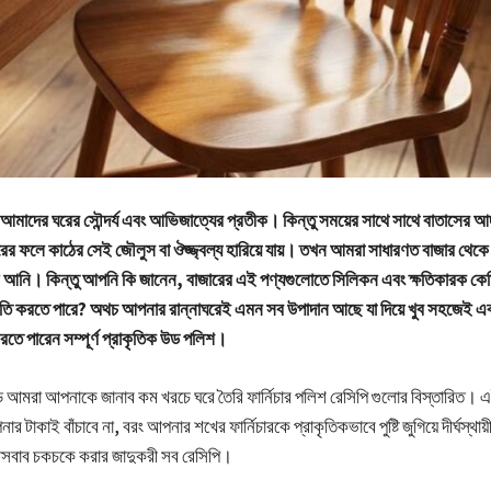
মাদের ঘরের সৌন্দর্য এবং আভিজাত্যের প্রতীক। কিন্তু সময়ের সাথে সাথে বাতাসের আর্দ
রের ফলে কাঠের সেই জৌলুস বা ঔজ্জ্বল্য হারিয়ে যায়। তখন আমরা সাধারণত বাজার থেকে দ
নে আনি। কিন্তু আপনি কি জানেন, বাজারের এই পণ্যগুলোতে সিলিকন এবং ক্ষতিকারক কেম
 ক্ষতি করতে পারে? অথচ আপনার রান্নাঘরেই এমন সব উপাদান আছে যা দিয়ে খুব সহজেই এব
তে পারেন সম্পূর্ণ প্রাকৃতিক উড পলিশ।
মরা আপনাকে জানাব কম খরচে ঘরে তৈরি ফার্নিচার পলিশ রেসিপি গুলোর বিস্তারিত। 
র টাকাই বাঁচাবে না, বরং আপনার শখের ফার্নিচারকে প্রাকৃতিকভাবে পুষ্টি জুগিয়ে দীর্ঘস্থা
সবাব চকচকে করার জাদুকরী সব রেসিপি।