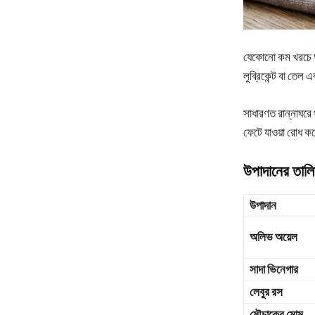
যেকোনো কম খরচে ঘর
লুব্রিকেন্ট বা তেল
সাধারণত রান্নাঘরে
ফেটে যাওয়া রোধ কর
উপাদানের তাল
উপাদান
অলিভ অয়েল
সাদা ভিনেগার
লেবুর রস
মৌচাকের মোম