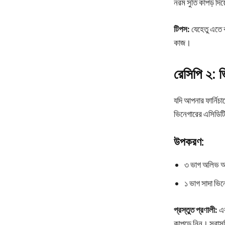
নরম সুতি কাপড় দিয়
টিপস:
যেহেতু এতে ক
কাজ।
রেসিপি ২: 
যদি আপনার ফার্নিচ
ভিনেগারের এসিডিটি
উপকরণ:
৩ ভাগ অলিভ অয
১ ভাগ সাদা ভ
প্রস্তুত প্রণালী:
এক
কাপড়ে নিন। সরাসর