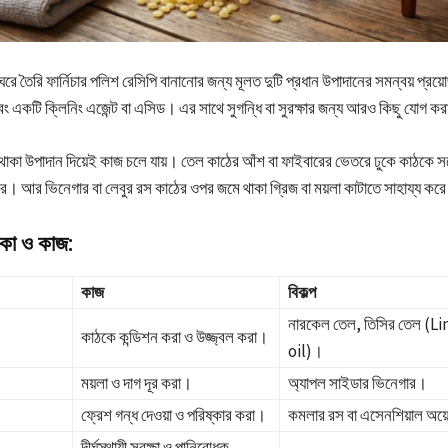
ে তৈরি ফার্নিচার পলিশ রেসিপি বানানোর জন্য মূলত দুটি প্রধান উপাদানের সমন্বয় প্র
 এবং একটি ক্লিনিং এজেন্ট বা এসিড। এর সাথে সুগন্ধি বা সুরক্ষার জন্য আরও কিছু যোগ ক
 থাকা উপাদান দিয়েই কাজ চলে যায়। তেল কাঠের আঁশ বা ফাইবারের ভেতরে ঢুকে কাঠকে 
ে। আর ভিনেগার বা লেবুর রস কাঠের ওপর জমে থাকা গ্রিজ বা ময়লা কাটাতে সাহায্য কর
িকা ও কাজ:
কাজ
বিকল্প
নারকেল তেল, তিসির তেল (L
কাঠকে কন্ডিশন করা ও উজ্জ্বল করা।
oil)।
ময়লা ও দাগ দূর করা।
অ্যাপল সাইডার ভিনেগার।
ফ্রেশ গন্ধ দেওয়া ও পরিষ্কার করা।
কমলার রস বা এসেনশিয়াল অ
দীর্ঘস্থায়ী সুরক্ষা ও পানিরোধক