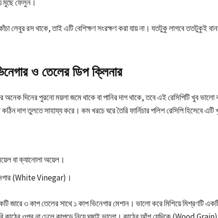
ে মুছে ফেলুন।
াঁচা লেবুর রস থাকে, তাই এটি বেশিক্ষণ সংরক্ষণ করা যায় না। যতটুকু লাগবে ততটুকুই বানা
ভিনেগার ও তেলের ডিপ ক্লিনার
ারে অনেক দিনের পুরনো ময়লা জমে থাকে বা পানির দাগ থাকে, তবে এই রেসিপিটি খুব ভাল
 কঠিন দাগ তুলতে সাহায্য করে। কম খরচে ঘরে তৈরি ফার্নিচার পলিশ রেসিপি হিসেবে এটি 
়েল বা ক্যানোলা অয়েল।
িনেগার (White Vinegar)।
টি জারে ৩ কাপ তেলের সাথে ১ কাপ ভিনেগার মেশান। ভালো করে মিশিয়ে মিশ্রণটি একটি
ি কাঠের ওপর না ঢেলে কাপড়ে নিয়ে ঘষাই ভালো। কাঠের আঁশ যেদিকে (Wood Grain)