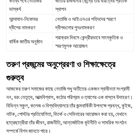
কর্তব্য পথে নেতাজির
জাতীয় রাজধানীর কেন্দ্রে তাঁর বীরত্বের প্রতীক
ভাস্কর্য
স্থাপন
আন্দামান-নিকোবর
নেতাজি ও আইএনএর শহিদদের স্মরণে
দ্বীপের নামকরণ
দ্বীপগুলোর পুনঃনামকরণ
পরাক্রম দিবসে কেন্দ্রীয়ভাবে সাংস্কৃতিক ও
বার্ষিক জাতীয় অনুষ্ঠান
স্মরণমূলক আয়োজন
তরুণ প্রজন্মের অনুপ্রেরণা ও শিক্ষাক্ষেত্রে
গুরুত্ব
আজকের তরুণ সমাজের কাছে নেতাজি শুধু অতীতের একজন স্বাধীনতা সংগ্রামী
নন, বরং নেতৃত্ব, আত্মবিশ্বাস, কঠোর পরিশ্রম ও ত্যাগের এক বাস্তব উদাহরণ।
বিভিন্ন স্কুল, কলেজ ও বিশ্ববিদ্যালয়ে তাঁর জন্মবার্ষিকী উপলক্ষে প্রবন্ধ, কুইজ,
নাটক, পোস্টার প্রতিযোগিতা, বিতর্ক ও সেমিনারের আয়োজন করা হয়, যেখানে
ছাত্রছাত্রীরা তাঁর জীবন, রাজনীতি, আন্তর্জাতিক কূটনীতি ও সামরিক সংগঠন
সম্পর্কে বিশদ জানতে পারে।