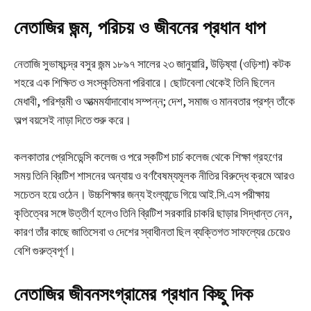
নেতাজির জন্ম, পরিচয় ও জীবনের প্রধান ধাপ
নেতাজি সুভাষচন্দ্র বসুর জন্ম ১৮৯৭ সালের ২৩ জানুয়ারি, উড়িষ্যা (ওড়িশা) কটক
শহরে এক শিক্ষিত ও সংস্কৃতিমনা পরিবারে। ছোটবেলা থেকেই তিনি ছিলেন
মেধাবী, পরিশ্রমী ও আত্মমর্যাদাবোধ সম্পন্ন; দেশ, সমাজ ও মানবতার প্রশ্ন তাঁকে
অল্প বয়সেই নাড়া দিতে শুরু করে।
কলকাতার প্রেসিডেন্সি কলেজ ও পরে স্কটিশ চার্চ কলেজ থেকে শিক্ষা গ্রহণের
সময় তিনি ব্রিটিশ শাসনের অন্যায় ও বর্ণবৈষম্যমূলক নীতির বিরুদ্ধে ক্রমে আরও
সচেতন হয়ে ওঠেন। উচ্চশিক্ষার জন্য ইংল্যান্ডে গিয়ে আই.সি.এস পরীক্ষায়
কৃতিত্বের সঙ্গে উত্তীর্ণ হলেও তিনি ব্রিটিশ সরকারি চাকরি ছাড়ার সিদ্ধান্ত নেন,
কারণ তাঁর কাছে জাতিসেবা ও দেশের স্বাধীনতা ছিল ব্যক্তিগত সাফল্যের চেয়েও
বেশি গুরুত্বপূর্ণ।
নেতাজির জীবনসংগ্রামের প্রধান কিছু দিক