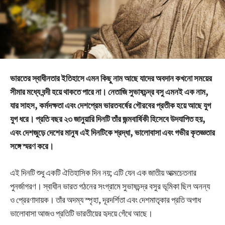
ভারতের স্বাধীনতার ইতিহাসে এমন কিছু নাম আছে যাদের অবদান কখনো সময়ের
সীমার মধ্যে বন্দী হয়ে থাকতে পারে না। নেতাজি সুভাষচন্দ্র বসু এমনই এক নাম,
যার সাহস, কর্মদক্ষতা এবং দেশপ্রেম ভারতবর্ষের গৌরবের প্রতীক হয়ে আছে যুগ
যুগ ধরে। প্রতি বছর ২৩ জানুয়ারি দিনটি তাঁর জন্মবার্ষিকী হিসেবে উদযাপিত হয়,
এবং দেশজুড়ে দেশের মানুষ এই দিনটিকে শ্রদ্ধা, ভালোবাসা এবং গভীর কৃতজ্ঞতার
সঙ্গে স্মরণ করে।
এই দিনটি শুধু একটি ঐতিহাসিক দিন নয়; এটি যেন এক জাতীয় আত্মচেতনার
পুনর্জাগরণ। স্বাধীন ভারত গঠনের সংগ্রামে সুভাষচন্দ্র বসুর ভূমিকা ছিল অনন্য
ও প্রেরণাদায়ক। তাঁর অদম্য স্পৃহা, দূরদর্শিতা এবং দেশমাতৃকার প্রতি অগাধ
ভালোবাসা আজও প্রতিটি ভারতীয়ের হৃদয়ে গেঁথে আছে।