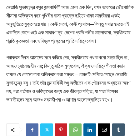
নেতাজি সুভাষচন্দ্র বসুর জন্মবার্ষিকী আজ এমন এক দিন, যখন ভারতের ভৌগোলিক
সীমানা অতিক্রম করে পৃথিবীর নানা প্রান্তে ছড়িয়ে থাকা ভারতীয়রা একই
অনুভূতিতে যুক্ত হয়ে যায়। কেউ দেশে, কেউ প্রবাসে—কিন্তু সবার হৃদয়ে এই
একদিনে জেগে ওঠে এক সাধারণ সুর: দেশের প্রতি গভীর ভালোবাসা, স্বাধীনতার
প্রতি কৃতজ্ঞতা এবং ভবিষ্যৎ প্রজন্মের প্রতি দায়িত্ববোধ।
পরাক্রম দিবস আমাদের মনে করিয়ে দেয়, স্বাধীনতার পথ কখনো সহজ ছিল না,
আজও চ্যালেঞ্জহীন নয়; কিন্তু সঠিক মূল্যবোধ, ঐক্য ও দায়িত্বশীলতা বজায়
রাখলে যে কোনো বাধা অতিক্রম করা সম্ভব—যেমনটি দেখিয়ে গেছেন নেতাজি
সুভাষচন্দ্র বসু। তাই তাঁর জন্মবার্ষিকী শুধু অতীতের এক গৌরবময় অধ্যায়ের স্মরণ
নয়, বরং বর্তমান ও ভবিষ্যতের জন্য এক জীবন্ত শক্তি, যা সারা বিশ্বের
ভারতীয়দের মনে আজও নবউদ্দীপনা ও আশার আলো জ্বালিয়ে রাখে।