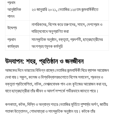
প্রথম
আনুষ্ঠানিক
২৩ জানুয়ারি ২০২১, নেতাজির ১২৫তম জন্মবার্ষিকীতে
পালন
নাগরিকদের, বিশেষ করে তরুণদের, সাহস, দেশপ্রেম ও
উদ্দেশ্য
দায়িত্ববোধে অনুপ্রাণিত করা
প্রধান
সাংস্কৃতিক অনুষ্ঠান, বক্তৃতা, প্রদর্শনী, ছাত্রছাত্রীদের
কার্যক্রম
অংশগ্রহণমূলক কর্মসূচি
উদযাপন: শহর, প্রতিষ্ঠান ও জনজীবন
আজকের দিনে ভারতের বিভিন্ন রাজ্যে নেতাজির জন্মবার্ষিকী ঘিরে ব্যাপক আয়োজন
দেখা যায়। স্কুল, কলেজ ও বিশ্ববিদ্যালয়গুলোতে বিশেষ সমাবেশ, প্রবন্ধ ও
বক্তৃতা প্রতিযোগিতা, নাটক, দেশাত্মবোধক গান এবং কুইজের আয়োজন করা হয়,
যাতে ছাত্রছাত্রীরা তাঁর জীবন ও আদর্শ সম্পর্কে গভীরভাবে জানতে পারে।
কলকাতা, কটক, দিল্লি ও অন্যান্য শহরে নেতাজির মূর্তিতে পুষ্পার্ঘ্য অর্পণ, জাতীয়
পতাকা উত্তোলন, শোভাযাত্রা ও সাংস্কৃতিক অনুষ্ঠান হয়। কটকে তাঁর