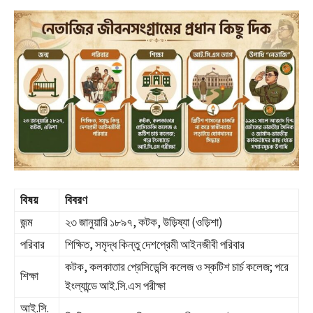
বিষয়
বিবরণ
জন্ম
২৩ জানুয়ারি ১৮৯৭, কটক, উড়িষ্যা (ওড়িশা)
পরিবার
শিক্ষিত, সমৃদ্ধ কিন্তু দেশপ্রেমী আইনজীবী পরিবার
কটক, কলকাতার প্রেসিডেন্সি কলেজ ও স্কটিশ চার্চ কলেজ; পরে
শিক্ষা
ইংল্যান্ডে আই.সি.এস পরীক্ষা
আই.সি.