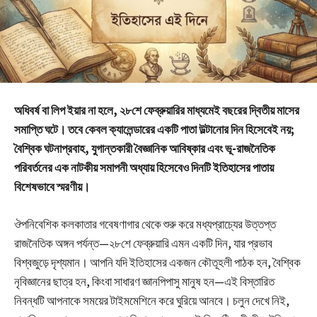
অধিবর্ষ বা লিপ ইয়ার না হলে, ২৮শে ফেব্রুয়ারির মাধ্যমেই বছরের দ্বিতীয় মাসের
সমাপ্তি ঘটে। তবে কেবল ক্যালেন্ডারের একটি পাতা উল্টানোর দিন হিসেবেই নয়;
বৈশ্বিক ঘটনাপ্রবাহ, যুগান্তকারী বৈজ্ঞানিক আবিষ্কার এবং ভূ-রাজনৈতিক
পরিবর্তনের এক নাটকীয় সমাপনী অধ্যায় হিসেবেও দিনটি ইতিহাসের পাতায়
বিশেষভাবে স্মরণীয়।
ঔপনিবেশিক কলকাতার গবেষণাগার থেকে শুরু করে মধ্যপ্রাচ্যের উত্তপ্ত
রাজনৈতিক অঙ্গন পর্যন্ত—২৮শে ফেব্রুয়ারি এমন একটি দিন, যার প্রভাব
বিশ্বজুড়ে দৃশ্যমান। আপনি যদি ইতিহাসের একজন কৌতূহলী পাঠক হন, বৈশ্বিক
নৃবিজ্ঞানের ছাত্র হন, কিংবা সাধারণ জ্ঞানপিপাসু মানুষ হন—এই বিস্তারিত
নিবন্ধটি আপনাকে সময়ের টাইমমেশিনে করে ঘুরিয়ে আনবে। চলুন দেখে নিই,