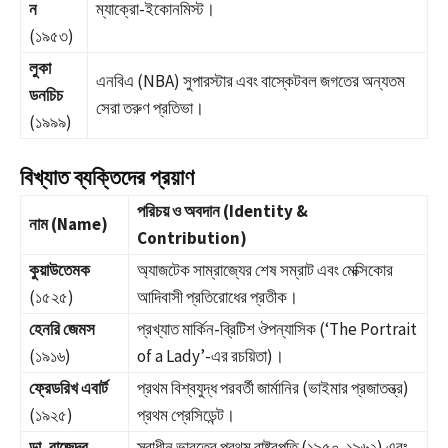
ন
ম্যাক্রো-ইকোনমিস্ট।
(১৯৫৩)
লুকা
এনবিএ (NBA) সুপারস্টার এবং বাস্কেটবল জগতের অন্যতম
ডনচিচ
সেরা তরুণ প্রতিভা।
(১৯৯৯)
বিখ্যাত ব্যক্তিদের প্রয়াণ
পরিচয় ও অবদান (Identity &
নাম (Name)
Contribution)
কুয়াউতেমক
অ্যাজটেক সাম্রাজ্যের শেষ সম্রাট এবং মেক্সিকোর
(১৫২৫)
আদিবাসী প্রতিরোধের প্রতীক।
হেনরি জেমস
প্রখ্যাত মার্কিন-ব্রিটিশ ঔপন্যাসিক (‘The Portrait
(১৯১৬)
of a Lady’-এর রচয়িতা)।
ফ্রেডরিখ এবার্ট
প্রথম বিশ্বযুদ্ধ পরবর্তী জার্মানির (ভাইমার প্রজাতন্ত্র)
(১৯২৫)
প্রথম প্রেসিডেন্ট।
ডা. রাজেন্দ্র
স্বাধীন ভারতের প্রথম রাষ্ট্রপতি (১৯৫০-১৯৬২) এবং