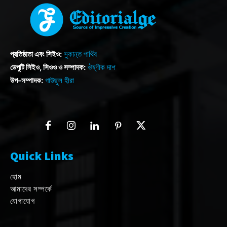
প্রতিষ্ঠাতা এবং সিইও:
সুকান্ত পার্থিব
ডেপুটি সিইও, সিওও ও সম্পাদক:
ঔষ্ণীক দাশ
উপ-সম্পাদক:
গাউছুল হীরা
Quick Links
হোম
আমাদের সম্পর্কে
যোগাযোগ