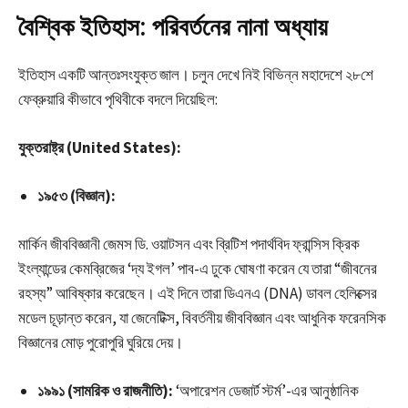
বৈশ্বিক ইতিহাস: পরিবর্তনের নানা অধ্যায়
ইতিহাস একটি আন্তঃসংযুক্ত জাল। চলুন দেখে নিই বিভিন্ন মহাদেশে ২৮শে
ফেব্রুয়ারি কীভাবে পৃথিবীকে বদলে দিয়েছিল:
যুক্তরাষ্ট্র (United States):
১৯৫৩ (বিজ্ঞান):
মার্কিন জীববিজ্ঞানী জেমস ডি. ওয়াটসন এবং ব্রিটিশ পদার্থবিদ ফ্রান্সিস ক্রিক
ইংল্যান্ডের কেমব্রিজের ‘দ্য ইগল’ পাব-এ ঢুকে ঘোষণা করেন যে তারা “জীবনের
রহস্য” আবিষ্কার করেছেন। এই দিনে তারা ডিএনএ (DNA) ডাবল হেলিক্সের
মডেল চূড়ান্ত করেন, যা জেনেটিক্স, বিবর্তনীয় জীববিজ্ঞান এবং আধুনিক ফরেনসিক
বিজ্ঞানের মোড় পুরোপুরি ঘুরিয়ে দেয়।
১৯৯১ (সামরিক ও রাজনীতি):
‘অপারেশন ডেজার্ট স্টর্ম’-এর আনুষ্ঠানিক