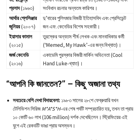
প্রসাদ
(১৯৬৩)
সংবিধান রচনার অন্যতম কারিগর।
আর্থার শ্লেসিঞ্জার
দু’বারের পুলিৎজার বিজয়ী ইতিহাসবিদ এবং প্রেসিডেন্ট
জুনিয়র
(২০০৭)
জন এফ. কেনেডির বিশেষ সহকারী।
ইয়াসার কামাল
তুরস্কের অন্যতম শীর্ষ লেখক এবং মানবাধিকার কর্মী
(২০১৫)
(‘Memed, My Hawk’-এর জন্য বিখ্যাত)।
জর্জ কেনেডি
একাডেমি পুরস্কার বিজয়ী মার্কিন অভিনেতা (Cool
(২০১৬)
Hand Luke-খ্যাত)।
“আপনি কি জানতেন?” – কিছু অজানা তথ্য
সবচেয়ে বেশি দেখা বিদায়বেলা:
১৯৮৩ সালের ২৮শে ফেব্রুয়ারি যখন
টেলিভিশন সিরিজ
M*A*S*H
-এর শেষ পর্বটি সম্প্রচারিত হয়, তখন তা প্রায়
১০ কোটি ৬০ লাখ (106 million) দর্শক দেখেছিলেন। স্ট্রিমিংয়ের এই
যুগে এই রেকর্ডটি ভাঙা প্রায় অসম্ভব।