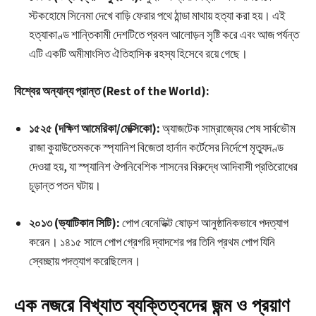
স্টকহোমে সিনেমা দেখে বাড়ি ফেরার পথে ঠান্ডা মাথায় হত্যা করা হয়। এই
হত্যাকাণ্ড শান্তিকামী দেশটিতে প্রবল আলোড়ন সৃষ্টি করে এবং আজ পর্যন্ত
এটি একটি অমীমাংসিত ঐতিহাসিক রহস্য হিসেবে রয়ে গেছে।
বিশ্বের অন্যান্য প্রান্ত (Rest of the World):
১৫২৫ (দক্ষিণ আমেরিকা/মেক্সিকো):
অ্যাজটেক সাম্রাজ্যের শেষ সার্বভৌম
রাজা কুয়াউতেমককে স্প্যানিশ বিজেতা হার্নান কর্টেসের নির্দেশে মৃত্যুদণ্ড
দেওয়া হয়, যা স্প্যানিশ ঔপনিবেশিক শাসনের বিরুদ্ধে আদিবাসী প্রতিরোধের
চূড়ান্ত পতন ঘটায়।
২০১৩ (ভ্যাটিকান সিটি):
পোপ বেনেডিক্ট ষোড়শ আনুষ্ঠানিকভাবে পদত্যাগ
করেন। ১৪১৫ সালে পোপ গ্রেগরি দ্বাদশের পর তিনি প্রথম পোপ যিনি
স্বেচ্ছায় পদত্যাগ করেছিলেন।
এক নজরে বিখ্যাত ব্যক্তিত্বদের জন্ম ও প্রয়াণ