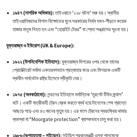
১৯৪৭ (নাগরিক অধিকার):
তাইওয়ানে ‘২২৮ ঘটনা’ শুরু হয়। স্থানীয়
তাইওয়ানিজদের বিশাল বিক্ষোভের মুখে সরকারের নির্মম দমন-পীড়নে কয়েক
হাজার মানুষ নিহত হন এবং “হোয়াইট টেরর” বা শ্বেত সন্ত্রাসের সূচনা হয়।
যুক্তরাজ্য ও ইউরোপ (UK & Europe):
১৯২২ (উপনিবেশিক ইতিহাস):
যুক্তরাজ্য মিশরের ওপর থেকে তাদের
প্রোটেক্টরেট মর্যাদা একতরফাভাবে প্রত্যাহার করে এবং মিশরকে একটি
স্বাধীন সার্বভৌম রাষ্ট্র হিসেবে স্বীকৃতি দেয়।
১৯৭৫ (অবকাঠামো):
লন্ডনের ইতিহাসে মর্মান্তিক ‘মুরগেট টিউব ক্র্যাশ’
ঘটে। একটি যাত্রীবাহী ট্রেন ব্রেক করতে ব্যর্থ হয়ে টানেলের শেষ প্রান্তে
আছড়ে পড়ে এবং ৪৩ জনের মৃত্যু হয়। এর ফলে ট্রেনের স্বয়ংক্রিয় থামার
ব্যবস্থা বা “Moorgate protection” ব্যাপকভাবে চালু করা হয়।
১৯৮৬ (গুপ্তহত্যা – সুইডেন):
সুইডিশ প্রধানমন্ত্রী ওলফ পালমেকে