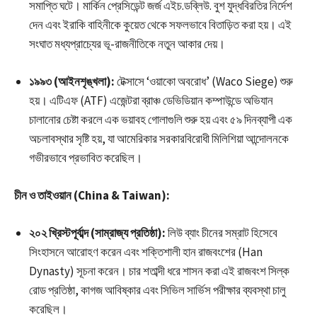
সমাপ্তি ঘটে। মার্কিন প্রেসিডেন্ট জর্জ এইচ.ডব্লিউ. বুশ যুদ্ধবিরতির নির্দেশ
দেন এবং ইরাকি বাহিনীকে কুয়েত থেকে সফলভাবে বিতাড়িত করা হয়। এই
সংঘাত মধ্যপ্রাচ্যের ভূ-রাজনীতিকে নতুন আকার দেয়।
১৯৯৩ (আইনশৃঙ্খলা):
টেক্সাসে ‘ওয়াকো অবরোধ’ (Waco Siege) শুরু
হয়। এটিএফ (ATF) এজেন্টরা ব্রাঞ্চ ডেভিডিয়ান কম্পাউন্ডে অভিযান
চালানোর চেষ্টা করলে এক ভয়াবহ গোলাগুলি শুরু হয় এবং ৫৯ দিনব্যাপী এক
অচলাবস্থার সৃষ্টি হয়, যা আমেরিকার সরকারবিরোধী মিলিশিয়া আন্দোলনকে
গভীরভাবে প্রভাবিত করেছিল।
চীন ও তাইওয়ান (China & Taiwan):
২০২ খ্রিস্টপূর্বাব্দ (সাম্রাজ্য প্রতিষ্ঠা):
লিউ ব্যাং চীনের সম্রাট হিসেবে
সিংহাসনে আরোহণ করেন এবং শক্তিশালী হান রাজবংশের (Han
Dynasty) সূচনা করেন। চার শতাব্দী ধরে শাসন করা এই রাজবংশ সিল্ক
রোড প্রতিষ্ঠা, কাগজ আবিষ্কার এবং সিভিল সার্ভিস পরীক্ষার ব্যবস্থা চালু
করেছিল।