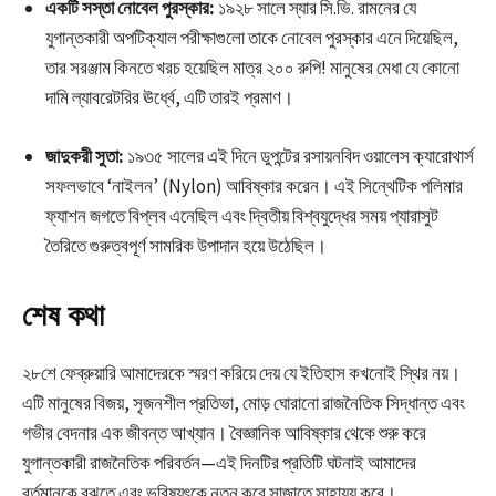
একটি সস্তা নোবেল পুরস্কার:
১৯২৮ সালে স্যার সি.ভি. রামনের যে
যুগান্তকারী অপটিক্যাল পরীক্ষাগুলো তাকে নোবেল পুরস্কার এনে দিয়েছিল,
তার সরঞ্জাম কিনতে খরচ হয়েছিল মাত্র ২০০ রুপি! মানুষের মেধা যে কোনো
দামি ল্যাবরেটরির ঊর্ধ্বে, এটি তারই প্রমাণ।
জাদুকরী সুতা:
১৯৩৫ সালের এই দিনে ডুপন্টের রসায়নবিদ ওয়ালেস ক্যারোথার্স
সফলভাবে ‘নাইলন’ (Nylon) আবিষ্কার করেন। এই সিন্থেটিক পলিমার
ফ্যাশন জগতে বিপ্লব এনেছিল এবং দ্বিতীয় বিশ্বযুদ্ধের সময় প্যারাসুট
তৈরিতে গুরুত্বপূর্ণ সামরিক উপাদান হয়ে উঠেছিল।
শেষ কথা
২৮শে ফেব্রুয়ারি আমাদেরকে স্মরণ করিয়ে দেয় যে ইতিহাস কখনোই স্থির নয়।
এটি মানুষের বিজয়, সৃজনশীল প্রতিভা, মোড় ঘোরানো রাজনৈতিক সিদ্ধান্ত এবং
গভীর বেদনার এক জীবন্ত আখ্যান। বৈজ্ঞানিক আবিষ্কার থেকে শুরু করে
যুগান্তকারী রাজনৈতিক পরিবর্তন—এই দিনটির প্রতিটি ঘটনাই আমাদের
বর্তমানকে বুঝতে এবং ভবিষ্যৎকে নতুন করে সাজাতে সাহায্য করে।