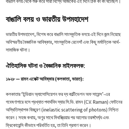
বাঙালি বলয় থেকে শুরু করে সারা বিশ্বে আজকের এই দিনে ঠিক কী কী ঘটেছিল।
বাঙালি বলয় ও ভারতীয় উপমহাদেশ
ভারতীয় উপমহাদেশ, বিশেষ করে বাঙালি সাংস্কৃতিক বলয়ে এই দিনে জন্ম নিয়েছে
অবিস্মরণীয় বৈজ্ঞানিক আবিষ্কার, সাংস্কৃতিক রেনেসাঁ এবং কিছু মর্মান্তিক আর্থ-
সামাজিক ঘটনা।
ঐতিহাসিক ঘটনা ও বৈজ্ঞানিক মাইলফলক:
১৯২৮ — রামন এফেক্ট আবিষ্কার (কলকাতা, ভারত):
কলকাতার ‘ইন্ডিয়ান অ্যাসোসিয়েশন ফর দ্য কাল্টিভেশন অফ সায়েন্স’-এর
গবেষণাগারে বসে প্রখ্যাত পদার্থবিদ স্যার সি.ভি. রামন (C.V. Raman) ফোটনের
অস্থিতিস্থাপক বিচ্ছুরণ (inelastic scattering of photons) নিশ্চিত
করেন। সহজ কথায়, অণুর সাথে মিথস্ক্রিয়ার পর আলোর তরঙ্গদৈর্ঘ্য এবং
ফ্রিকোয়েন্সি কীভাবে পরিবর্তিত হয়, তা তিনি প্রমাণ করেন।