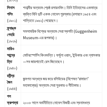
(১৫৩৩)
লিনাস
শতাব্দীর অন্যতম শ্রেষ্ঠ রসায়নবিদ। তিনি ইতিহাসের একমাত্র
পলিং
ব্যক্তি যিনি দুটি একক নোবেল পুরস্কার (রসায়নে ১৯৫৪ এবং
(১৯০১)
শান্তিতে ১৯৬২) পেয়েছেন।
ফ্র্যাঙ্ক
সমসাময়িক বিশ্বের অন্যতম সেরা স্থপতি (Guggenheim
গেহরি
Museum-এর রূপকার)।
(১৯২৯)
মারিও
আন্দ্রে
মোটরস্পোর্টস কিংবদন্তি। ফর্মুলা ওয়ান, ইন্ডিকার এবং ন্যাসকার
ত্তি
—সব জায়গাতেই রেস জিতেছেন।
(১৯৪০)
রবীন্দ্র
জন্মগত অন্ধত্ব জয় করে বলিউডের (বিশেষত ‘রামায়ণ’
জৈন
মহাকাব্যের) অন্যতম সেরা সুরকার ও গীতিকার।
(১৯৪৪)
পল
ক্রুগম্যা
২০০৮ সালে অর্থনীতিতে নোবেল বিজয়ী এবং স্বনামধন্য