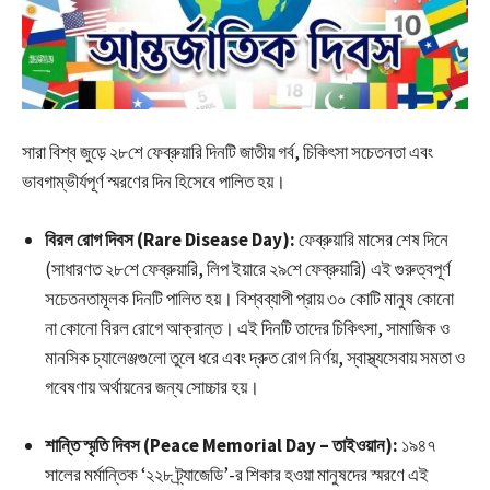
সারা বিশ্ব জুড়ে ২৮শে ফেব্রুয়ারি দিনটি জাতীয় গর্ব, চিকিৎসা সচেতনতা এবং
ভাবগাম্ভীর্যপূর্ণ স্মরণের দিন হিসেবে পালিত হয়।
বিরল রোগ দিবস (Rare Disease Day):
ফেব্রুয়ারি মাসের শেষ দিনে
(সাধারণত ২৮শে ফেব্রুয়ারি, লিপ ইয়ারে ২৯শে ফেব্রুয়ারি) এই গুরুত্বপূর্ণ
সচেতনতামূলক দিনটি পালিত হয়। বিশ্বব্যাপী প্রায় ৩০ কোটি মানুষ কোনো
না কোনো বিরল রোগে আক্রান্ত। এই দিনটি তাদের চিকিৎসা, সামাজিক ও
মানসিক চ্যালেঞ্জগুলো তুলে ধরে এবং দ্রুত রোগ নির্ণয়, স্বাস্থ্যসেবায় সমতা ও
গবেষণায় অর্থায়নের জন্য সোচ্চার হয়।
শান্তি স্মৃতি দিবস (Peace Memorial Day – তাইওয়ান):
১৯৪৭
সালের মর্মান্তিক ‘২২৮ ট্র্যাজেডি’-র শিকার হওয়া মানুষদের স্মরণে এই