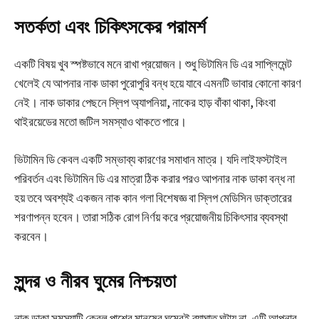
সতর্কতা এবং চিকিৎসকের পরামর্শ
একটি বিষয় খুব স্পষ্টভাবে মনে রাখা প্রয়োজন। শুধু ভিটামিন ডি এর সাপ্লিমেন্ট
খেলেই যে আপনার নাক ডাকা পুরোপুরি বন্ধ হয়ে যাবে এমনটি ভাবার কোনো কারণ
নেই। নাক ডাকার পেছনে স্লিপ অ্যাপনিয়া, নাকের হাড় বাঁকা থাকা, কিংবা
থাইরয়েডের মতো জটিল সমস্যাও থাকতে পারে।
ভিটামিন ডি কেবল একটি সম্ভাব্য কারণের সমাধান মাত্র। যদি লাইফস্টাইল
পরিবর্তন এবং ভিটামিন ডি এর মাত্রা ঠিক করার পরও আপনার নাক ডাকা বন্ধ না
হয় তবে অবশ্যই একজন নাক কান গলা বিশেষজ্ঞ বা স্লিপ মেডিসিন ডাক্তারের
শরণাপন্ন হবেন। তারা সঠিক রোগ নির্ণয় করে প্রয়োজনীয় চিকিৎসার ব্যবস্থা
করবেন।
সুন্দর ও নীরব ঘুমের নিশ্চয়তা
নাক ডাকা সমস্যাটি কেবল পাশের মানুষের ঘুমেরই ব্যাঘাত ঘটায় না, এটি আপনার