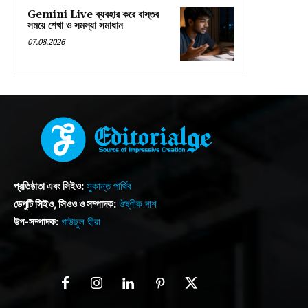
Gemini Live ব্যবহার করে বাস্তব
সময়ে শেখা ও সমস্যা সমাধান
07.08.2026
প্রতিষ্ঠাতা এবং সিইও:
সুকান্ত পার্থিব
ডেপুটি সিইও, সিওও ও সম্পাদক:
ঔষ্ণীক দাশ
উপ-সম্পাদক:
গাউছুল হীরা