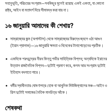
সহানুভূতি, পরিচয়ের সংগ্রাম—সবকিছুর মূলেই রয়েছে একই একতা, যা কোনো
রাষ্ট্র, আইন বা মতাদর্শ দিয়ে সীমাবদ্ধ করা যায় না।
১৬ জানুয়ারি আমাদের কী শেখায়?
সাম্রাজ্যের জন্ম (অগাস্টাস) থেকে সাম্রাজ্যের বিরুদ্ধে জ্বলে ওঠা আগুন
(ইয়ান প্যালাক)—১৬ জানুয়ারি ক্ষমতা ও বিবেকের টানাপোড়েনের প্রতীক।
একদিকে শরৎচন্দ্রের নীরব কিন্তু গভীর সাহিত্যিক বিপ্লব; অন্যদিকে ইরানের
উত্তাল রাজনৈতিক বিপ্লব—দুটোই প্রমাণ করে, কলম আর সংগ্রাম দুটোই
ইতিহাস বদলাতে পারে।
ধর্মীয় স্বাধীনতার ঘোষণাপত্র হোক বা আধুনিক মিউজিক্যালের মঞ্চ—আইন ও
শিল্প দুটোই সমাজের নৈতিক মানচিত্র আঁকে।
শেষকথা