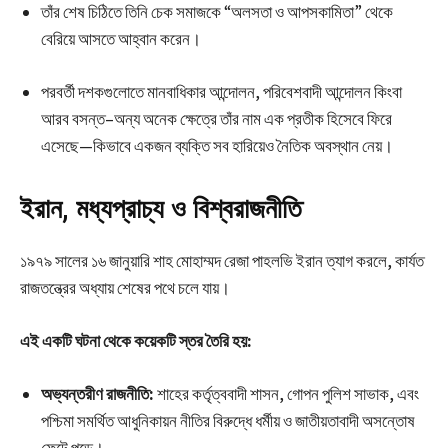
তাঁর শেষ চিঠিতে তিনি চেক সমাজকে “অলসতা ও আপসকামিতা” থেকে
বেরিয়ে আসতে আহ্বান করেন।
পরবর্তী দশকগুলোতে মানবাধিকার আন্দোলন, পরিবেশবাদী আন্দোলন কিংবা
আরব বসন্ত–অন্য অনেক ক্ষেত্রে তাঁর নাম এক প্রতীক হিসেবে ফিরে
এসেছে—কিভাবে একজন ব্যক্তি সব হারিয়েও নৈতিক অবস্থান নেয়।
ইরান, মধ্যপ্রাচ্য ও বিশ্বরাজনীতি
১৯৭৯ সালের ১৬ জানুয়ারি শাহ মোহাম্মদ রেজা পাহলভি ইরান ত্যাগ করলে, কার্যত
রাজতন্ত্রের অধ্যায় শেষের পথে চলে যায়।
এই একটি ঘটনা থেকে কয়েকটি স্তর তৈরি হয়:
অভ্যন্তরীণ রাজনীতি:
শাহের কর্তৃত্ববাদী শাসন, গোপন পুলিশ সাভাক, এবং
পশ্চিমা সমর্থিত আধুনিকায়ন নীতির বিরুদ্ধে ধর্মীয় ও জাতীয়তাবাদী অসন্তোষ