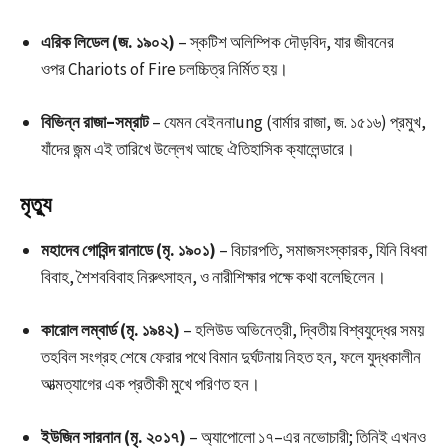
এরিক লিডেল (জ. ১৯০২)
– স্কটিশ অলিম্পিক দৌড়বিদ, যার জীবনের
ওপর Chariots of Fire চলচ্চিত্র নির্মিত হয়।
বিভিন্ন রাজা–সম্রাট
– যেমন বেইননাung (বার্মার রাজা, জ. ১৫১৬) প্রমুখ,
যাঁদের জন্ম এই তারিখে উল্লেখ আছে ঐতিহাসিক ক্যালেন্ডারে।
মৃত্যু
মহাদেব গোবিন্দ রানাডে (মৃ. ১৯০১)
– বিচারপতি, সমাজসংস্কারক, যিনি বিধবা
বিবাহ, শৈশববিবাহ নিরুৎসাহন, ও নারীশিক্ষার পক্ষে কথা বলেছিলেন।
কারোল লম্বার্ড (মৃ. ১৯৪২)
– হলিউড অভিনেত্রী, দ্বিতীয় বিশ্বযুদ্ধের সময়
তহবিল সংগ্রহ শেষে ফেরার পথে বিমান দুর্ঘটনায় নিহত হন, ফলে যুদ্ধকালীন
আত্মত্যাগের এক প্রতীকী মুখে পরিণত হন।
ইউজিন সারনান (মৃ. ২০১৭)
– অ্যাপোলো ১৭–এর নভোচারী; তিনিই এখনও