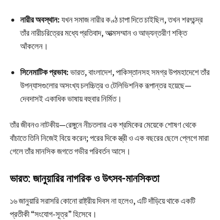
নারীর অবস্থান:
যখন সমাজ নারীর কণ্ঠ চাপা দিতে চাইছিল, তখন শরৎচন্দ্র
তাঁর নারীচরিত্রের মধ্যে প্রতিবাদ, আত্মসম্মান ও আভ্যন্তরীণ শক্তি
আঁকলেন।
সিনেমাটিক প্রভাব:
ভারত, বাংলাদেশ, পাকিস্তানসহ সমগ্র উপমহাদেশে তাঁর
উপন্যাসগুলোর অসংখ্য চলচ্চিত্র ও টেলিভিশনিক রূপান্তর হয়েছে—
দেবদাসই একাধিক ভাষায় বহুবার নির্মিত।
তাঁর জীবনও নাটকীয়—রেঙ্গুনে নীচতলার এক শ্রমিকের মেয়েকে শোষণ থেকে
বাঁচাতে তিনি নিজেই বিয়ে করেন; পরের দিকে স্ত্রী ও এক বছরের ছেলে প্লেগে মারা
গেলে তাঁর মানসিক জগতে গভীর পরিবর্তন আসে।
ভারত: জানুয়ারির নাগরিক ও উৎসব-মানসিকতা
১৬ জানুয়ারি সরাসরি কোনো রাষ্ট্রীয় দিবস না হলেও, এটি দাঁড়িয়ে থাকে একটি
প্রতীকী “সংযোগ-সূত্র” হিসেবে।