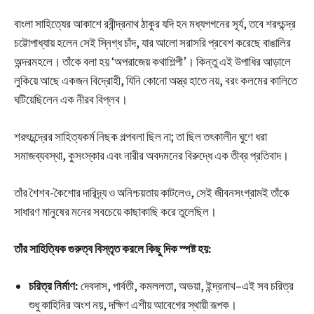
বাংলা সাহিত্যের আকাশে রবীন্দ্রনাথ ঠাকুর যদি হন মধ্যগগনের সূর্য, তবে শরৎচন্দ্র
চট্টোপাধ্যায় হলেন সেই স্নিগ্ধ চাঁদ, যার আলো সরাসরি প্রবেশ করেছে বাঙালির
অন্দরমহলে। তাঁকে বলা হয় ‘অপরাজেয় কথাশিল্পী’। কিন্তু এই উপাধির আড়ালে
লুকিয়ে আছে একজন বিদ্রোহী, যিনি কোনো অস্ত্র হাতে নয়, বরং কলমের কালিতে
ঘটিয়েছিলেন এক নীরব বিপ্লব।
শরৎচন্দ্রের সাহিত্যকর্ম নিছক গল্পবলা ছিল না; তা ছিল তৎকালীন ঘুণে ধরা
সমাজব্যবস্থা, কুসংস্কার এবং নারীর অবদমনের বিরুদ্ধে এক তীব্র প্রতিবাদ।
তাঁর শৈশব-কৈশোর দারিদ্র্য ও অনিশ্চয়তায় কাটলেও, সেই জীবনসংগ্রামই তাঁকে
সাধারণ মানুষের মনের সবচেয়ে কাছাকাছি করে তুলেছিল।
তাঁর সাহিত্যিক গুরুত্ব বিস্তৃত করলে কিছু দিক স্পষ্ট হয়:
চরিত্র নির্মাণ:
দেবদাস, পার্বতী, কমললতা, অভয়া, ইন্দ্রনাথ–এই সব চরিত্র
শুধু কাহিনির অংশ নয়, দক্ষিণ এশীয় আবেগের স্থায়ী রূপক।