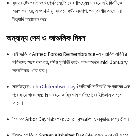
যুক্তরাষ্ট্রে প্রতি বছর প্রেসিডেন্টের ঘোষণাপত্রের মাধ্যমে এই দিনটিকে
স্মরণ করা হয়, এবং বিভিন্ন সংগঠন ধর্মীয় সংলাপ, আন্তধর্মীয় আলোচনা
ইত্যাদি আয়োজন করে।
অন্যান্য দেশ ও আঞ্চলিক দিবস
নাইজেরিয়ার Armed Forces Remembrance–এ সামরিক বাহিনীর
শহিদদের স্মরণ করা হয়, যদিও সুনির্দিষ্ট তারিখ অঞ্চলভেদে mid-January
সময়সীমায় থেকে যায়।
মালাউইতে
John Chilembwe Day
ঔপনিবেশিকবিরোধী সংগ্রামের এক
পুরোধা নেতাকে স্মরণের মাধ্যমে আফ্রিকান প্রতিরোধের ইতিহাস সামনে
আনে।
মিশরের Arbor Day পরিবেশ সচেতনতা, বৃক্ষরোপণ ও সবুজায়নের প্রতীক।
উত্তর কোরিয়ার Korean Alphabet Day (কিছু ক্যালেন্ডারে এই সময়ে