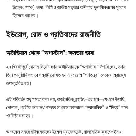
উল্লেখ থাকে) ভাষা, লিপি ও জাতীয় সত্তার অঙ্গীকার পুনর্নবীকরণের সুযোগ
হিসেবে ধরা হয়।
ইউরোপ, রোম ও প্রতিবাদের রাজনীতি
অক্টাভিয়ান থেকে “অগাস্টাস”: ক্ষমতার ভাষা
২৭ খ্রিস্টপূর্বে রোমান সিনেট যখন অক্টাভিয়ানকে “অগাস্টাস” উপাধি দেয়, তখন
তিনি আনুষ্ঠানিকভাবে সম্রাট ঘোষিত হন এবং রোম “গণতন্ত্র” থেকে সাম্রাজ্যে
রূপান্তরিত হয়।
এই পরিবর্তন শুধু ক্ষমতা বদল নয়, রাজনৈতিক ব্র্যান্ডিং–এর জন্ম—যেখানে উপাধি,
পোশাক, প্রতীক আর স্থাপত্যের মাধ্যমে ক্ষমতাকে “স্বাভাবিক” ও “দিব্য” বলে
প্রতিষ্ঠা করা হয়।
আজকের সময়ে রাষ্ট্রনেতাদের ইমেজ ম্যানেজমেন্ট, রাজনৈতিক ক্যাম্পেইন ও