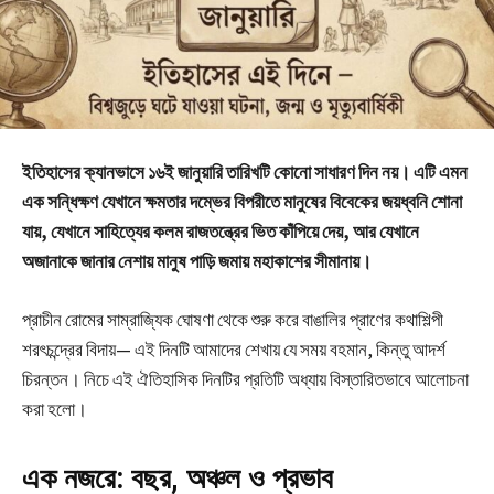
ইতিহাসের ক্যানভাসে ১৬ই জানুয়ারি তারিখটি কোনো সাধারণ দিন নয়। এটি এমন
এক সন্ধিক্ষণ যেখানে ক্ষমতার দম্ভের বিপরীতে মানুষের বিবেকের জয়ধ্বনি শোনা
যায়, যেখানে সাহিত্যের কলম রাজতন্ত্রের ভিত কাঁপিয়ে দেয়, আর যেখানে
অজানাকে জানার নেশায় মানুষ পাড়ি জমায় মহাকাশের সীমানায়।
প্রাচীন রোমের সাম্রাজ্যিক ঘোষণা থেকে শুরু করে বাঙালির প্রাণের কথাশিল্পী
শরৎচন্দ্রের বিদায়— এই দিনটি আমাদের শেখায় যে সময় বহমান, কিন্তু আদর্শ
চিরন্তন। নিচে এই ঐতিহাসিক দিনটির প্রতিটি অধ্যায় বিস্তারিতভাবে আলোচনা
করা হলো।
এক নজরে: বছর, অঞ্চল ও প্রভাব