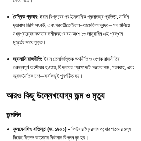
ফেটে পড়ে।
বৈশ্বিক প্রভাব:
ইরান বিপ্লবের পর ইসলামিক প্রজাতন্ত্র প্রতিষ্ঠা, মার্কিন
দূতাবাস জিম্মি সংকট, এবং পরবর্তীতে ইরান–আমেরিকা দ্বন্দ্ব—সব মিলিয়ে
মধ্যপ্রাচ্যের ক্ষমতার সমীকরণের বড় অংশ ১৬ জানুয়ারির এই প্রস্থান
মুহূর্তের সাথে যুক্ত।
জ্বালানি রাজনীতি:
ইরান তেলভিত্তিক অর্থনীতি ও ওপেক রাজনীতির
গুরুত্বপূর্ণ অংশীদার হওয়ায়, বিপ্লবের প্রেক্ষাপটে তেলের দাম, সরবরাহ, এবং
ভূরাজনৈতিক চাপ—সবকিছুই পুনর্গঠিত হয়।
আরও কিছু উল্লেখযোগ্য জন্ম ও মৃত্যু
জন্মদিন
ফুলহেনসিও বাতিস্তা (জ. ১৯০১)
– কিউবার স্বৈরশাসক; যার পতনের মধ্য
দিয়েই ফিদেল কাস্ত্রোর কিউবান বিপ্লব দৃঢ় হয়।