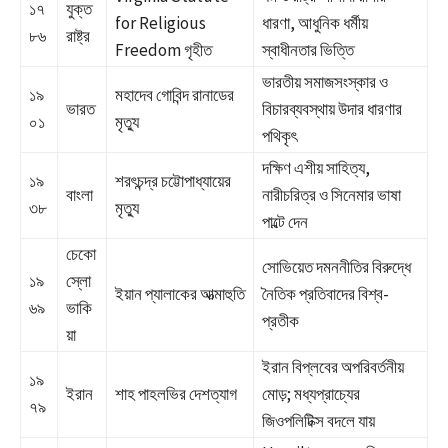
১৭
যুক্ত
for Religious
ধারণা, আধুনিক ধর্মীয়
৮৬
রাষ্ট্র
Freedom গৃহীত
স্বাধীনতার ভিত্তি
ভারতীয় সমাজসংস্কার ও
১৯
মহাদেব গোবিন্দ রানাডের
ভারত
বিচারব্যবস্থায় উদার ধারণার
০১
মৃত্যু
পথিকৃৎ
দক্ষিণ এশীয় সাহিত্য,
১৯
শরৎচন্দ্র চট্টোপাধ্যায়ের
বাংলা
নারীচরিত্র ও সিনেমার ভাষা
৩৮
মৃত্যু
পাল্টে দেন
চেকো
সোভিয়েত দমননীতির বিরুদ্ধে
১৯
স্লো
ইয়ান প্যালাকের আত্মাহুতি
নৈতিক প্রতিবাদের বিশ্ব-
৬৯
ভাকি
প্রতীক
য়া
ইরান বিপ্লবের অপরিবর্তনীয়
১৯
ইরান
শাহ পাহলভির দেশত্যাগ
মোড়; মধ্যপ্রাচ্যের
৭৯
জিওপলিটিক্স বদলে যায়