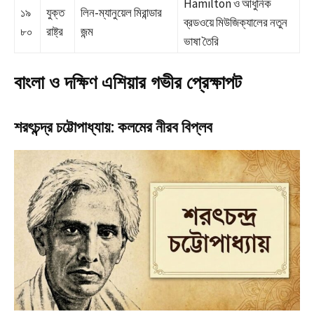
Hamilton ও আধুনিক
১৯
যুক্ত
লিন-ম্যানুয়েল মিরান্ডার
ব্রডওয়ে মিউজিক্যালের নতুন
৮০
রাষ্ট্র
জন্ম
ভাষা তৈরি
বাংলা ও দক্ষিণ এশিয়ার গভীর প্রেক্ষাপট
শরৎচন্দ্র চট্টোপাধ্যায়: কলমের নীরব বিপ্লব