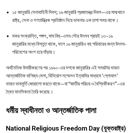
১৫ জানুয়ারি সেনাবাহিনী দিবস; ২৬ জানুয়ারি প্রজাতন্ত্র দিবস—এর মাঝখানে
রাষ্ট্র, সেনা ও গণতান্ত্রিক প্রতিষ্ঠান নিয়ে ভাবনার এক চাপা সময় থাকে।
মকর সংক্রান্তি, পঙ্গল, মাঘ বিহু–এসব সৌর উৎসব প্রায়ই ১৩–১৬
জানুয়ারির মধ্যে বিস্তৃত থাকে, ফলে ১৬ জানুয়ারিও বহু পরিবারের জন্য উৎসব-
পরিবেশের অংশ হয়ে দাঁড়ায়।
অর্থনৈতিক উদারীকরণের পর ১৯৯০-এর দশকে জানুয়ারির এই সময়টায় ভারত
আন্তর্জাতিক বাণিজ্য মেলা, বিনিয়োগ সম্মেলন ইত্যাদির মাধ্যমে ‘গ্লোবাল’
ভারত ভাবমূর্তি জোরালো করতে থাকে—যা “জাতীয় পরিচয় ও বৈশ্বিকীকরণ”–এর
দ্বৈত মানসিকতা তৈরি করেছে।
ধর্মীয় স্বাধীনতা ও আন্তর্জাতিক পালা
National Religious Freedom Day (যুক্তরাষ্ট্র)