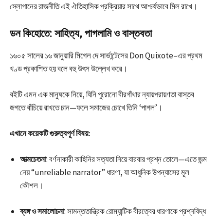
স্লোগানের রাজনীতি এই ঐতিহাসিক প্রক্রিয়ার সাথে আশ্চর্যভাবে মিল রাখে।
ডন কিহোতে: সাহিত্য, পাগলামি ও বাস্তবতা
১৬০৫ সালের ১৬ জানুয়ারি মিগেল দে সার্ভান্টেসের Don Quixote–এর প্রথম
খণ্ড প্রকাশিত হয় বলে বহু উৎস উল্লেখ করে।
বইটি এমন এক মানুষকে নিয়ে, যিনি পুরোনো বীরগাঁথার ন্যায়পরায়ণতা বাস্তব
জগতে বাঁচিয়ে রাখতে চান—ফলে সমাজের চোখে তিনি ‘পাগল’।
এখানে কয়েকটি গুরুত্বপূর্ণ বিষয়:
আত্মচেতনা
: বর্ণনাকারী কাহিনির সত্যতা নিয়ে বারবার প্রশ্ন তোলে—এতে জন্ম
নেয় “unreliable narrator” ধারণা, যা আধুনিক উপন্যাসের মূল
কৌশল।
ব্যঙ্গ ও সমালোচনা
: সামন্ততান্ত্রিক রোম্যান্টিক বীরত্বের ধারণাকে প্রশ্নবিদ্ধ