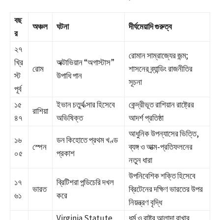
বছ
অঞ্চল
ঘটনা
দীর্ঘমেয়াদি গুরুত্ব
র
২৭
রোমান সাম্রাজ্যের জন্ম;
খ্রি
অক্টাভিয়ান “অগাস্টাস”
রোম
শাসনের ব্র্যান্ডিং রাজনীতির
স্ট
উপাধি পান
সূচনা
পূর্ব
১৫
ইভান চতুর্থ ত্সার হিসেবে
কেন্দ্রীভূত রাশিয়ান রাষ্ট্রের
রাশিয়া
৪৭
অভিষিক্ত
আদর্শ প্রতিষ্ঠা
আধুনিক উপন্যাসের ভিত্তি,
১৬
ডন কিহোতে প্রথম খণ্ড
স্পেন
ব্যঙ্গ ও আত্ম-প্রতিফলনের
০৫
প্রকাশ
নতুন ধারা
উপনিবেশিক শক্তি হিসেবে
১৭
ব্রিটিশরা পন্ডিচেরি দখল
ভারত
ব্রিটেনের দক্ষিণ ভারতের উপর
৬১
করে
নিয়ন্ত্রণ বৃদ্ধি
Virginia Statute
ধর্ম ও রাষ্ট্র আলাদা রাখার