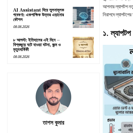
আপনার ল্যাপটপ ন
AI Assistant দিয়ে তুলনামূলক
নিরাপদে ল্যাপটপের
গবেষণা: একপাক্ষিক উত্তর এড়ানোর
কৌশল
08.08.2026
১. ল্যাপটপ
৮ আগস্ট: ইতিহাসের এই দিনে –
বিশ্বজুড়ে ঘটে যাওয়া ঘটনা, জন্ম ও
মৃত্যুবার্ষিকী
08.08.2026
তাপস কুমার