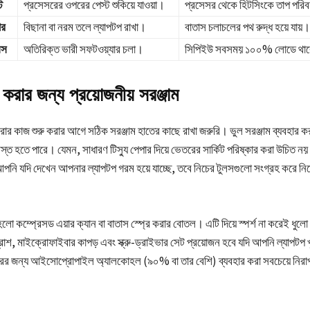
ট
প্রসেসরের ওপরের পেস্ট শুকিয়ে যাওয়া।
প্রসেসর থেকে হিটসিংকে তাপ পরি
ার
বিছানা বা নরম তলে ল্যাপটপ রাখা।
বাতাস চলাচলের পথ রুদ্ধ হয়ে যায়।
েস
অতিরিক্ত ভারী সফটওয়্যার চলা।
সিপিইউ সবসময় ১০০% লোডে থা
 করার জন্য প্রয়োজনীয় সরঞ্জাম
করার কাজ শুরু করার আগে সঠিক সরঞ্জাম হাতের কাছে রাখা জরুরি। ভুল সরঞ্জাম ব্যবহার 
্ষতিগ্রস্ত হতে পারে। যেমন, সাধারণ টিস্যু পেপার দিয়ে ভেতরের সার্কিট পরিষ্কার করা উচিত 
পনি যদি দেখেন আপনার ল্যাপটপ গরম হয়ে যাচ্ছে, তবে নিচের টুলসগুলো সংগ্রহ করে নিজ
ণ হলো কম্প্রেসড এয়ার ক্যান বা বাতাস স্প্রে করার বোতল। এটি দিয়ে স্পর্শ না করেই ধুলো 
রাশ, মাইক্রোফাইবার কাপড় এবং স্ক্রু-ড্রাইভার সেট প্রয়োজন হবে যদি আপনি ল্যাপটপ
ারের জন্য আইসোপ্রোপাইল অ্যালকোহল (৯০% বা তার বেশি) ব্যবহার করা সবচেয়ে নির