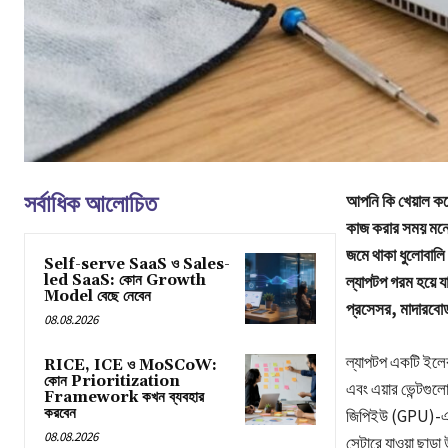
সর্বাধিক আলোচিত
আপনি কি খেয়াল কর
কাজ করার সময় মনে 
জমে থাকা ধুলোবাল
Self-serve SaaS ও Sales-
led SaaS: কোন Growth
ল্যাপটপ গরম হয়ে যা
Model বেছে নেবেন
প্রসেসর, মাদারবোর্ড
08.08.2026
ল্যাপটপ একটি ইলেক
RICE, ICE ও MoSCoW:
কোন Prioritization
এবং এয়ার ভেন্টগু
Framework কখন ব্যবহার
করবেন
জিপিইউ (GPU)-এর 
08.08.2026
সেন্টারে যাওয়া ছা