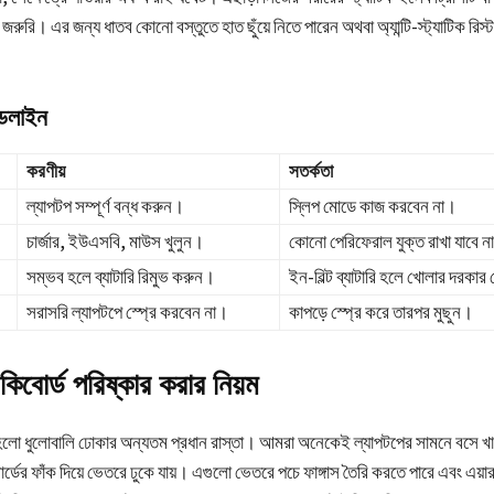
জরুরি। এর জন্য ধাতব কোনো বস্তুতে হাত ছুঁয়ে নিতে পারেন অথবা অ্যান্টি-স্ট্যাটিক রিস্ট ব
ইডলাইন
করণীয়
সতর্কতা
ল্যাপটপ সম্পূর্ণ বন্ধ করুন।
স্লিপ মোডে কাজ করবেন না।
চার্জার, ইউএসবি, মাউস খুলুন।
কোনো পেরিফেরাল যুক্ত রাখা যাবে ন
সম্ভব হলে ব্যাটারি রিমুভ করুন।
ইন-বিল্ট ব্যাটারি হলে খোলার দরকা
সরাসরি ল্যাপটপে স্প্রে করবেন না।
কাপড়ে স্প্রে করে তারপর মুছুন।
কিবোর্ড পরিষ্কার করার নিয়ম
 হলো ধুলোবালি ঢোকার অন্যতম প্রধান রাস্তা। আমরা অনেকেই ল্যাপটপের সামনে বসে খা
্ডের ফাঁক দিয়ে ভেতরে ঢুকে যায়। এগুলো ভেতরে পচে ফাঙ্গাস তৈরি করতে পারে এবং এয়া