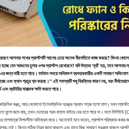
েছেন আপনার শখের ল্যাপটপটি আগের চেয়ে অনেক ধীরগতিতে কাজ করছে? কিংবা কোলে
হচ্ছে যেন আগুনের চুলার ওপর ল্যাপটপ রেখেছেন? যদি উত্তর ‘হ্যাঁ’ হয়, তবে আপনার 
ি এর জন্য দায়ী হতে পারে। বর্তমান সময়ে অধিকাংশ ব্যবহারকারীর একটি সাধারণ অভ
চ্ছে এবং ফ্যান প্রচুর শব্দ করছে।” এই সমস্যাটি শুধু বিরক্তির কারণ নয়, বরং দীর্ঘমেয়
 এবং ব্যাটারির মারাত্মক ক্ষতি করতে পারে।
ট্রনিক যন্ত্র, আর যেকোনো ইলেকট্রনিক যন্ত্রের প্রধান শত্রু হলো তাপ। যখন ল্যাপটপ
লোতে ধুলো জমে যায়, তখন ভেতরের গরম বাতাস বাইরে বের হতে পারে না। ফলে সিপিইউ 
তাপমাত্রা বিপদসীমা অতিক্রম করে। অনেকেই মনে করেন, ল্যাপটপ পরিষ্কার করার জন্
ড়া উপায় নেই। কিন্তু সঠিক নিয়ম জানা থাকলে এবং হাতে কিছু সাধারণ সরঞ্জাম থাকলে আপন