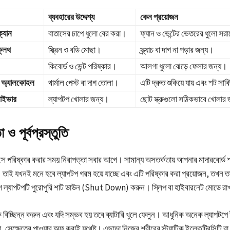
ব্যবহারের উদ্দেশ্য
কেন প্রয়োজন
্যান
বাতাসের চাপে ধুলো বের করা।
ফ্যান ও ভেন্টের ভেতরের ধুলো সর
ক্লথ
স্ক্রিন ও বডি মোছা।
স্ক্র্যাচ বা দাগ না পড়ার জন্য।
কিবোর্ড ও ভেন্ট পরিষ্কার।
আলগা ধুলো ঝেড়ে ফেলার জন্য।
 অ্যালকোহল
থার্মাল পেস্ট বা দাগ তোলা।
এটি দ্রুত শুকিয়ে যায় এবং শট সার্
্রাইভার
ল্যাপটপ খোলার জন্য।
ছোট স্ক্রুগুলো সঠিকভাবে খোলার
 ও পূর্বপ্রস্তুতি
 পরিষ্কার করার সময় নিরাপত্তা সবার আগে। সামান্য অসতর্কতায় আপনার মাদারবোর্ড শর্ট
ে। তাই যখনই মনে হবে ল্যাপটপ গরম হয়ে যাচ্ছে এবং এটি পরিষ্কার করা প্রয়োজন, তখন 
 ল্যাপটপটি পুরোপুরি শাট ডাউন (Shut Down) করুন। স্লিপ বা হাইবারনেট মোডে রাখ
কে বিচ্ছিন্ন করুন এবং যদি সম্ভব হয় তবে ব্যাটারি খুলে ফেলুন। আধুনিক অনেক ল্যাপটপে ইন
া, সেক্ষেত্রে পাওয়ার অফ করাই যথেষ্ট। এছাড়া নিজের শরীরের স্ট্যাটিক ইলেকট্রিসিটি বা স