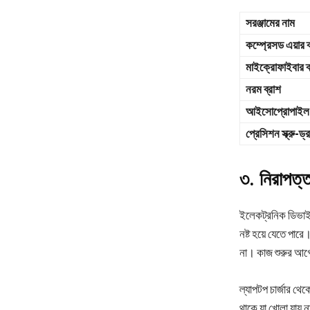
সরঞ্জামের নাম
কম্প্রেসড এয়ার ক
মাইক্রোফাইবার 
নরম ব্রাশ
আইসোপ্রোপাইল
প্রেসিশন স্ক্রু-ড
৩. নিরাপত্তা
ইলেকট্রনিক ডিভাইস
নষ্ট হয়ে যেতে পার
না। কাজ শুরুর আগে
ল্যাপটপ চার্জার থে
থাকে যা খোলা যায় ন