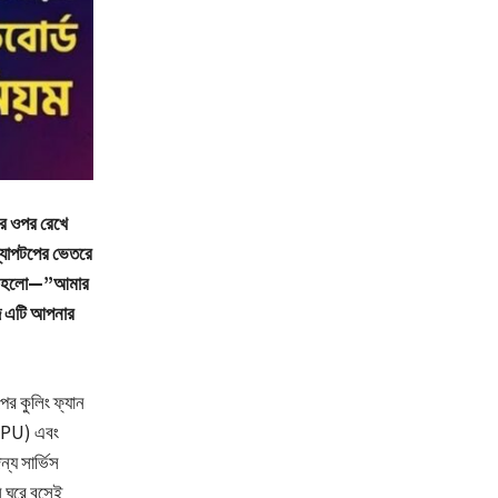
র ওপর রেখে
ল্যাপটপের ভেতরে
িযোগ হলো—”আমার
াদে এটি আপনার
ের কুলিং ফ্যান
(CPU) এবং
য সার্ভিস
ি ঘরে বসেই