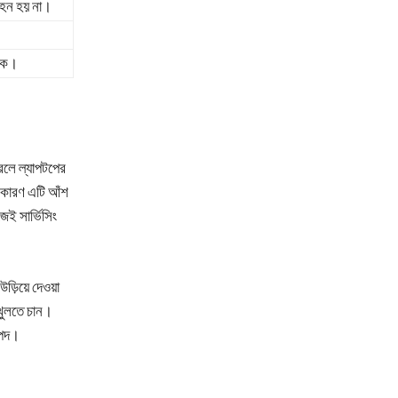
বহন হয় না।
কে।
করলে ল্যাপটপের
নয় কারণ এটি আঁশ
েই সার্ভিসিং
উড়িয়ে দেওয়া
 খুলতে চান।
াপদ।