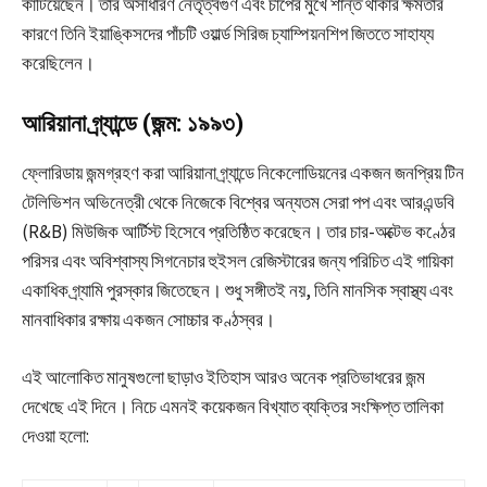
কাটিয়েছেন। তার অসাধারণ নেতৃত্বগুণ এবং চাপের মুখে শান্ত থাকার ক্ষমতার
কারণে তিনি ইয়াঙ্কিসদের পাঁচটি ওয়ার্ল্ড সিরিজ চ্যাম্পিয়নশিপ জিততে সাহায্য
করেছিলেন।
আরিয়ানা গ্র্যান্ডে (জন্ম: ১৯৯৩)
ফ্লোরিডায় জন্মগ্রহণ করা আরিয়ানা গ্র্যান্ডে নিকেলোডিয়নের একজন জনপ্রিয় টিন
টেলিভিশন অভিনেত্রী থেকে নিজেকে বিশ্বের অন্যতম সেরা পপ এবং আরএন্ডবি
(R&B) মিউজিক আর্টিস্ট হিসেবে প্রতিষ্ঠিত করেছেন। তার চার-অক্টেভ কণ্ঠের
পরিসর এবং অবিশ্বাস্য সিগনেচার হুইসল রেজিস্টারের জন্য পরিচিত এই গায়িকা
একাধিক গ্র্যামি পুরস্কার জিতেছেন। শুধু সঙ্গীতই নয়, তিনি মানসিক স্বাস্থ্য এবং
মানবাধিকার রক্ষায় একজন সোচ্চার কণ্ঠস্বর।
এই আলোকিত মানুষগুলো ছাড়াও ইতিহাস আরও অনেক প্রতিভাধরের জন্ম
দেখেছে এই দিনে। নিচে এমনই কয়েকজন বিখ্যাত ব্যক্তির সংক্ষিপ্ত তালিকা
দেওয়া হলো: