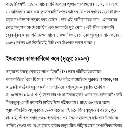
কাছে চিরঋণী। ১৯০০ সালে তিনি রক্তের প্রধান গ্রুপগুলো (এ, বি, এবি এবং
ও) আবিষ্কার করে এক যুগান্তকারী বিপ্লব আনেন, যা প্রথমবারের মতো নিরাপদ
রক্ত সঞ্চালনকে সম্ভব করে তোলে। তার এই আবিষ্কারের আগে, একজনের
রক্ত অন্যজনকে দেওয়া ছিল এক মরণঘাতী জুয়া খেলা। এই জীবন রক্ষাকারী
ব্রেকথ্রুর জন্য তিনি ১৯৩০ সালে চিকিৎসাবিজ্ঞানে নোবেল পুরস্কার লাভ করেন।
১৯৪৩ সালের এই দিনটিতেই তিনি শেষ নিঃশ্বাস ত্যাগ করেন।
ইজরায়েল কামাকাবিভো’ওলে (মৃত্যু: ১৯৯৭)
ভক্তদের কাছে স্নেহের সাথে “ইজ” (Iz) নামে পরিচিত ইজরায়েল
কামাকাবিভো’ওলে ছিলেন একজন কিংবদন্তি হাওয়াইয়ান সুরকার ও গায়ক, যার
জাদুকরী কণ্ঠসাংস্কৃতিক সীমানা ছাড়িয়ে বিশ্বজুড়ে অনুরণিত হয়েছিল।
উкуলেলে (ukulele) হাতে তার গাওয়া “
সামহোয়ার ওভার দ্য রেইনবো
” গানটি
বিশ্বজুড়ে একটি কালজয়ী মাস্টারপিসে পরিণত হয়। মাত্র ৩৮ বছর বয়সে
শ্বাসকষ্টজনিত অসুস্থতায় ১৯৯৭ সালের এই দিনে তিনি মৃত্যুবরণ করলে, পুরো
হাওয়াই দ্বীপ কান্নায় ভেঙে পড়েছিল। প্রশান্ত মহাসাগরে যখন তার চিতাভস্ম
ভাসিয়ে দেওয়া হয়, তখন হাজার হাজার মানুষ তীরে দাঁড়িয়ে তাকে অশ্রুসিক্ত বিদায়