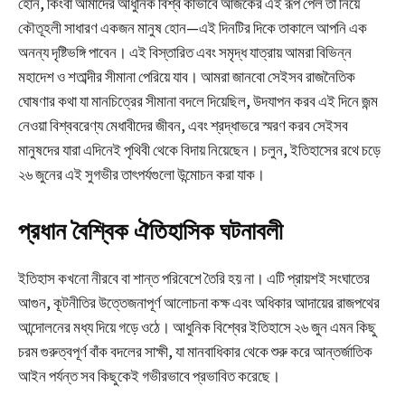
হোন, কিংবা আমাদের আধুনিক বিশ্ব কীভাবে আজকের এই রূপ পেল তা নিয়ে
কৌতূহলী সাধারণ একজন মানুষ হোন—এই দিনটির দিকে তাকালে আপনি এক
অনন্য দৃষ্টিভঙ্গি পাবেন। এই বিস্তারিত এবং সমৃদ্ধ যাত্রায় আমরা বিভিন্ন
মহাদেশ ও শতাব্দীর সীমানা পেরিয়ে যাব। আমরা জানবো সেইসব রাজনৈতিক
ঘোষণার কথা যা মানচিত্রের সীমানা বদলে দিয়েছিল, উদযাপন করব এই দিনে জন্ম
নেওয়া বিশ্ববরেণ্য মেধাবীদের জীবন, এবং শ্রদ্ধাভরে স্মরণ করব সেইসব
মানুষদের যারা এদিনেই পৃথিবী থেকে বিদায় নিয়েছেন। চলুন, ইতিহাসের রথে চড়ে
২৬ জুনের এই সুগভীর তাৎপর্যগুলো উন্মোচন করা যাক।
প্রধান বৈশ্বিক ঐতিহাসিক ঘটনাবলী
ইতিহাস কখনো নীরবে বা শান্ত পরিবেশে তৈরি হয় না। এটি প্রায়শই সংঘাতের
আগুন, কূটনীতির উত্তেজনাপূর্ণ আলোচনা কক্ষ এবং অধিকার আদায়ের রাজপথের
আন্দোলনের মধ্য দিয়ে গড়ে ওঠে। আধুনিক বিশ্বের ইতিহাসে ২৬ জুন এমন কিছু
চরম গুরুত্বপূর্ণ বাঁক বদলের সাক্ষী, যা মানবাধিকার থেকে শুরু করে আন্তর্জাতিক
আইন পর্যন্ত সব কিছুকেই গভীরভাবে প্রভাবিত করেছে।