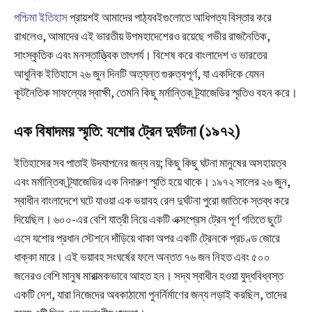
পশ্চিমা ইতিহাস
প্রায়শই আমাদের পাঠ্যবইগুলোতে আধিপত্য বিস্তার করে
রাখলেও, আমাদের এই ভারতীয় উপমহাদেশেরও রয়েছে গভীর রাজনৈতিক,
সাংস্কৃতিক এবং মনস্তাত্ত্বিক তাৎপর্য। বিশেষ করে বাংলাদেশ ও ভারতের
আধুনিক ইতিহাসে ২৬ জুন দিনটি অত্যন্ত গুরুত্বপূর্ণ, যা একদিকে যেমন
কূটনৈতিক সাফল্যের স্বাক্ষী, তেমনি কিছু মর্মান্তিক ট্র্যাজেডির স্মৃতিও বহন করে।
এক বিষাদময় স্মৃতি: যশোর ট্রেন দুর্ঘটনা (১৯৭২)
ইতিহাসের সব পাতাই উদযাপনের জন্য নয়; কিছু কিছু ঘটনা মানুষের অসহায়ত্ব
এবং মর্মান্তিক ট্র্যাজেডির এক নিদারুণ স্মৃতি হয়ে থাকে। ১৯৭২ সালের ২৬ জুন,
স্বাধীন বাংলাদেশে ঘটে যাওয়া এক ভয়াবহ রেল দুর্ঘটনা পুরো জাতিকে স্তব্ধ করে
দিয়েছিল। ৬০০-এর বেশি যাত্রী নিয়ে একটি এক্সপ্রেস ট্রেন পূর্ণ গতিতে ছুটে
এসে যশোর প্রধান স্টেশনে দাঁড়িয়ে থাকা অপর একটি ট্রেনকে প্রচণ্ড জোরে
ধাক্কা মারে। এই ভয়াবহ সংঘর্ষের ফলে অন্তত ৭৬ জন নিহত এবং ৫০০
জনেরও বেশি মানুষ মারাত্মকভাবে আহত হন। সদ্য স্বাধীন হওয়া যুদ্ধবিধ্বস্ত
একটি দেশ, যারা নিজেদের অবকাঠামো পুনর্নির্মাণের জন্য লড়াই করছিল, তাদের