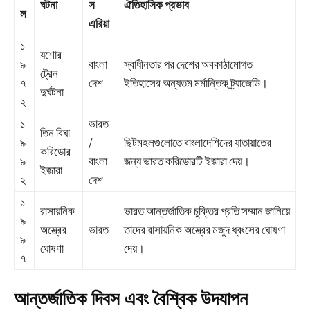
ঘটনা
স
ঐতিহাসিক প্রভাব
ল
এরিয়া
১
যশোর
৯
বাংলা
স্বাধীনতার পর দেশের অবকাঠামোগত
ট্রেন
৭
দেশ
ইতিহাসের অন্যতম মর্মান্তিক ট্র্যাজেডি।
দুর্ঘটনা
২
১
ভারত
তিন বিঘা
৯
/
ছিটমহলগুলোতে বাংলাদেশিদের যাতায়াতের
করিডোর
৯
বাংলা
জন্য ভারত করিডোরটি ইজারা দেয়।
ইজারা
২
দেশ
১
রাসায়নিক
ভারত আন্তর্জাতিক চুক্তির প্রতি সম্মান জানিয়ে
৯
অস্ত্রের
ভারত
তাদের রাসায়নিক অস্ত্রের মজুদ ধ্বংসের ঘোষণা
৯
ঘোষণা
দেয়।
৭
আন্তর্জাতিক দিবস এবং বৈশ্বিক উদযাপন