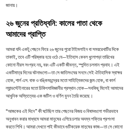
জানায়।
২৬ জুনের প্রতিধ্বনি: কালের পাতা থেকে
আমাদের প্রাপ্তি
আমরা যদি একটু পেছনে ফিরে ২৬ জুনের পুরো টাইমলাইন বা সময়রেখাটির দিকে
তাকাই, তবে এটি পরিষ্কার হয়ে ওঠে যে—ইতিহাস কেবল ধুলোপড়া তারিখের
কোনো নীরস সংগ্রহ নয়, বরং এটি একটি জীবন্ত, স্পন্দিত চলমান প্রবাহ। এই
একটিমাত্র দিনের ঘটনাগুলো—তা সে জাতিসংঘের সনদে সেই ঐতিহাসিক স্বাক্ষর
হোক, পার্ল এস. বাক ও বঙ্কিমচন্দ্রের মতো সাহিত্যিকদের জন্ম হোক, বা কার্ল
ল্যান্ডস্টেইনারের মতো চিকিৎসাবিজ্ঞানীর প্রস্থান হোক—সবকিছু মিলেই আমাদের
আধুনিক অস্তিত্বের এক জটিল ও বর্ণিল বুনন তৈরি করেছে।
“আজকের এই দিনে” কী ঘটেছিল তার পেছনের বিজয় ও বিষাদগুলো গভীরভাবে
অনুধাবন করার মাধ্যমে আমরা মানুষের এগিয়ে চলার অদম্য শক্তির প্রশংসা
করতে শিখি। আমরা দেখতে পাই কীভাবে গুটিকয়েক মানুষের কাজ—তা সে কোনো