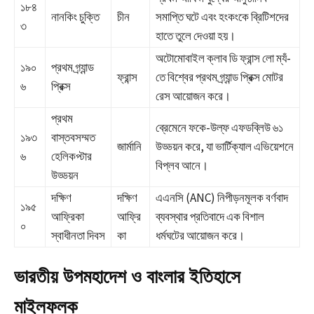
১৮৪
নানকিং চুক্তি
চীন
সমাপ্তি ঘটে এবং হংকংকে ব্রিটিশদের
৩
হাতে তুলে দেওয়া হয়।
অটোমোবাইল ক্লাব ডি ফ্রান্স লো ম্যঁ-
১৯০
প্রথম গ্র্যান্ড
ফ্রান্স
তে বিশ্বের প্রথম গ্র্যান্ড প্রিক্স মোটর
৬
প্রিক্স
রেস আয়োজন করে।
প্রথম
ব্রেমেনে ফকে-উল্ফ এফডব্লিউ ৬১
১৯৩
বাস্তবসম্মত
জার্মানি
উড্ডয়ন করে, যা ভার্টিক্যাল এভিয়েশনে
৬
হেলিকপ্টার
বিপ্লব আনে।
উড্ডয়ন
দক্ষিণ
দক্ষিণ
এএনসি (ANC) নিপীড়নমূলক বর্ণবাদ
১৯৫
আফ্রিকা
আফ্রি
ব্যবস্থার প্রতিবাদে এক বিশাল
০
স্বাধীনতা দিবস
কা
ধর্মঘটের আয়োজন করে।
ভারতীয় উপমহাদেশ ও বাংলার ইতিহাসে
মাইলফলক