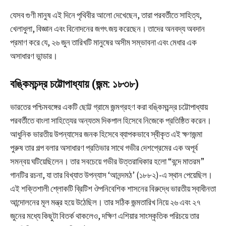
যেসব গুণী মানুষ এই দিনে পৃথিবীর আলো দেখেছেন, তারা পরবর্তীতে সাহিত্য,
খেলাধুলা, বিজ্ঞান এবং বিনোদনের জগৎ জয় করেছেন। তাদের অনবদ্য অবদান
প্রমাণ করে যে, ২৬ জুন তারিখটি মানুষের অসীম সম্ভাবনা এবং মেধার এক
অসাধারণ ভান্ডার।
বঙ্কিমচন্দ্র চট্টোপাধ্যায় (জন্ম: ১৮৩৮)
ভারতের পশ্চিমবঙ্গের একটি ছোট্ট গ্রামে জন্মগ্রহণ করা বঙ্কিমচন্দ্র চট্টোপাধ্যায়
পরবর্তীতে বাংলা সাহিত্যের অন্যতম দিকপাল হিসেবে নিজেকে প্রতিষ্ঠিত করেন।
আধুনিক ভারতীয় উপন্যাসের জনক হিসেবে ব্যাপকভাবে স্বীকৃত এই ক্ষণজন্মা
পুরুষ তার গল্প বলার অসাধারণ প্রতিভার সাথে গভীর দেশপ্রেমের এক অপূর্ব
সমন্বয় ঘটিয়েছিলেন। তার সবচেয়ে গভীর উত্তরাধিকার হলো “বন্দে মাতরম”
গানটির রচনা, যা তার বিখ্যাত উপন্যাস ‘আনন্দমঠ’ (১৮৮২)-এ স্থান পেয়েছিল।
এই শক্তিশালী শ্লোকটি ব্রিটিশ ঔপনিবেশিক শাসনের বিরুদ্ধে ভারতীয় স্বাধীনতা
আন্দোলনের মূল মন্ত্র হয়ে উঠেছিল। তার সঠিক জন্মতারিখ নিয়ে ২৬ এবং ২৭
জুনের মধ্যে কিছুটা বিতর্ক থাকলেও, দক্ষিণ এশিয়ার সাংস্কৃতিক পরিচয়ে তার