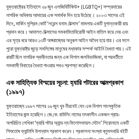
যুক্তরাষ্ট্রের ইতিহাসে ২৬ জুন এলজিবিটিকিউ+ (LGBTQ+) সম্প্রদায়ের
নাগরিক অধিকার আদায়ের এক সমার্থক দিন হয়ে উঠেছে। ২০০৩ সালের এই
দিনে, মার্কিন সুপ্রিম কোর্ট ‘লরেন্স বনাম টেক্সাস’ মামলায় একটি যুগান্তকারী রায়
প্রদান করে। আদালত টেক্সাসের সমকামিতাবিরোধী আইন বাতিল করে দেয় এবং
এর সূত্র ধরে আরও ১৩টি অঙ্গরাজ্যের অনুরূপ আইন অবৈধ হয়ে যায়। এর ফলে
পুরো যুক্তরাষ্ট্র জুড়ে সমলিঙ্গের মানুষের মধ্যকার সম্পর্ক আইনি বৈধতা পায়। এই
রায়টি ছিল নাগরিক স্বাধীনতার জন্য এক বিশাল জলবিভাজিকা, যা পরবর্তীতে
সমকামী বিবাহের বৈধতা পাওয়ার পথও প্রশস্ত করেছিল।
এক সাহিত্যিক বিস্ময়ের সূচনা: হ্যারি পটারের আত্মপ্রকাশ
(১৯৯৭)
যুক্তরাজ্যে ১৯৯৭ সালের ২৬ জুন খুব নীরবেই যেন এক বিশাল সাংস্কৃতিক
ইতিহাসের জন্ম হয়েছিল। জে.কে. রাউলিং নামের তৎকালীন একজন প্রায়-
অপরিচিত লেখিকা ‘হ্যারি পটার অ্যান্ড দ্য ফিলোসফারস স্টোন’ শিরোনামে একটি
শিশুতোষ ফ্যান্টাসি উপন্যাস প্রকাশ করেন। প্রকাশনা সংস্থা ব্লুমসবারি বইটি