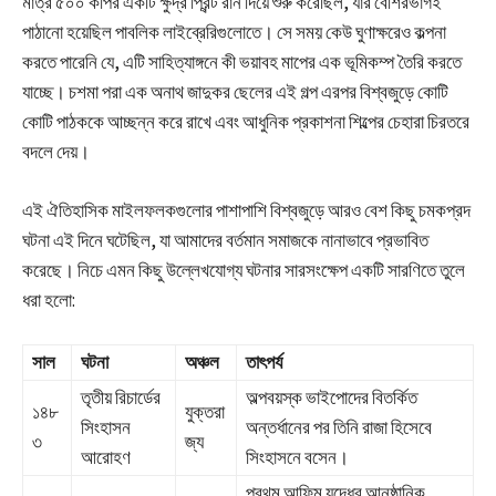
মাত্র ৫০০ কপির একটি ক্ষুদ্র প্রিন্ট রান দিয়ে শুরু করেছিল, যার বেশিরভাগই
পাঠানো হয়েছিল পাবলিক লাইব্রেরিগুলোতে। সে সময় কেউ ঘুণাক্ষরেও কল্পনা
করতে পারেনি যে, এটি সাহিত্যাঙ্গনে কী ভয়াবহ মাপের এক ভূমিকম্প তৈরি করতে
যাচ্ছে। চশমা পরা এক অনাথ জাদুকর ছেলের এই গল্প এরপর বিশ্বজুড়ে কোটি
কোটি পাঠককে আচ্ছন্ন করে রাখে এবং আধুনিক প্রকাশনা শিল্পের চেহারা চিরতরে
বদলে দেয়।
এই ঐতিহাসিক মাইলফলকগুলোর পাশাপাশি বিশ্বজুড়ে আরও বেশ কিছু চমকপ্রদ
ঘটনা এই দিনে ঘটেছিল, যা আমাদের বর্তমান সমাজকে নানাভাবে প্রভাবিত
করেছে। নিচে এমন কিছু উল্লেখযোগ্য ঘটনার সারসংক্ষেপ একটি সারণিতে তুলে
ধরা হলো:
সাল
ঘটনা
অঞ্চল
তাৎপর্য
তৃতীয় রিচার্ডের
অল্পবয়স্ক ভাইপোদের বিতর্কিত
১৪৮
যুক্তরা
সিংহাসন
অন্তর্ধানের পর তিনি রাজা হিসেবে
৩
জ্য
আরোহণ
সিংহাসনে বসেন।
প্রথম আফিম যুদ্ধের আনুষ্ঠানিক