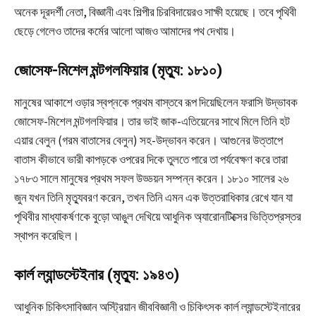
অনেক দূরদর্শী নেতা, বিজ্ঞানী এবং শিল্পীর চিরবিদায়েরও সাক্ষী হয়েছে। তবে পৃথিবী
ছেড়ে গেলেও তাদের কর্মের আলো আজও আমাদের পথ দেখায়।
জোসেফ-মিশেল মন্টগলফিয়ার (মৃত্যু: ১৮১০)
মানুষের আকাশে ওড়ার স্বপ্নকে প্রথম বাস্তবে রূপ দিয়েছিলেন ফরাসি উদ্ভাবক
জোসেফ-মিশেল মন্টগলফিয়ার। তার ভাই জাক-এতিয়েনের সাথে মিলে তিনি হট
এয়ার বেলুন (গরম বাতাসের বেলুন) সহ-উদ্ভাবন করেন। আগুনের উত্তাপে
বাতাস কীভাবে ভারী কাপড়কে ওপরের দিকে তুলতে পারে তা পর্যবেক্ষণ করে তারা
১৭৮৩ সালে মানুষের প্রথম সফল উড্ডয়ন সম্পন্ন করেন। ১৮১০ সালের ২৬
জুন যখন তিনি মৃত্যুবরণ করেন, তখন তিনি এমন এক উত্তরাধিকার রেখে যান যা
পৃথিবীর মাধ্যাকর্ষণকে বুড়ো আঙুল দেখিয়ে আধুনিক অ্যারোনটিক্সের ভিত্তিপ্রস্তর
স্থাপন করেছিল।
কার্ল ল্যান্ডস্টেইনার (মৃত্যু: ১৯৪৩)
আধুনিক চিকিৎসাবিজ্ঞান অস্ট্রিয়ান জীববিজ্ঞানী ও চিকিৎসক কার্ল ল্যান্ডস্টেইনারের