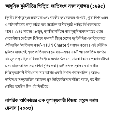
আধুনিক কূটনীতির ভিত্তি: জাতিসংঘ সনদ স্বাক্ষর (১৯৪৫)
দ্বিতীয় বিশ্বযুদ্ধের ভয়াবহতা এবং নারকীয় ধ্বংসযজ্ঞের পরপরই, পুরো বিশ্ব এমন
একটি কাঠামোর জন্য মরিয়া হয়ে উঠেছিল যা দীর্ঘস্থায়ী শান্তি নিশ্চিত করতে
পারে। ১৯৪৫ সালের ২৬ জুন, ক্যালিফোর্নিয়ার সান ফ্রান্সিসকো শহরের ওয়ার
মেমোরিয়াল ভেটেরান্স বিল্ডিংয়ে পঞ্চাশটি মিত্র দেশের প্রতিনিধিরা একত্রিত হয়ে
ঐতিহাসিক ‘জাতিসংঘ সনদ’-এ (UN Charter) স্বাক্ষর করেন। এই মৌলিক
চুক্তির মাধ্যমেই মূলত জাতিসংঘের জন্ম হয়—এমন একটি আন্তর্জাতিক সংগঠন
যার মূল লক্ষ্য ছিল ভবিষ্যৎ বৈশ্বিক সংঘাত ঠেকানো, মানবাধিকারের প্রসার ঘটানো
এবং আন্তর্জাতিক সহযোগিতা বৃদ্ধি করা। এই দলিলে স্বাক্ষর করা অতীত
বিচ্ছিন্নতাবাদী নীতি থেকে সরে আসার একটি বিশাল পদক্ষেপ ছিল। আজও
জাতিসংঘ আন্তর্জাতিক আইনের মূল ভিত্তি হিসেবে দাঁড়িয়ে আছে, যার বীজ
রোপিত হয়েছিল ঠিক এই দিনটিতে।
নাগরিক অধিকারের এক যুগান্তকারী বিজয়: লরেন্স বনাম
টেক্সাস (২০০৩)