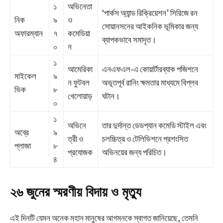
১
অভিনেতা
‘পার্কস অ্যান্ড রিক্রিয়েশন’ সিরিজে রন
নিক
৯
ও
সোয়ানসনের আইকনিক ভূমিকার জন্য
অফারম্যান
৭
কমেডিয়া
ব্যাপকভাবে সমাদৃত।
০
ন
১
আমেরিকা
এনএফএল-এ কোয়ার্টারব্যাক পজিশনে
মাইকেল
৯
ন ফুটবল
অভূতপূর্ব রানিং ক্ষমতার মাধ্যমে বিপ্লব
ভিক
৮
খেলোয়াড়
ঘটান।
০
১
অভিনে
তার দুর্দান্ত ডেডপ্যান কমেডি স্টাইল এবং
অব্রে
৯
ত্রী ও
চলচ্চিত্র ও টেলিভিশনে প্রশংসিত
প্লাজা
৮
প্রযোজক
অভিনয়ের জন্য পরিচিত।
৪
২৬ জুনের স্মরণীয় বিদায় ও মৃত্যু
এই দিনটি যেমন অনেক মহান মানুষের আগমনকে স্বাগত জানিয়েছে, তেমনি