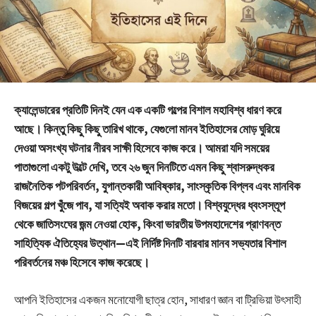
ক্যালেন্ডারের প্রতিটি দিনই যেন এক একটি গল্পের বিশাল মহাবিশ্ব ধারণ করে
আছে। কিন্তু কিছু কিছু তারিখ থাকে, যেগুলো মানব ইতিহাসের মোড় ঘুরিয়ে
দেওয়া অসংখ্য ঘটনার নীরব সাক্ষী হিসেবে কাজ করে। আমরা যদি সময়ের
পাতাগুলো একটু উল্টে দেখি, তবে ২৬ জুন দিনটিতে এমন কিছু শ্বাসরুদ্ধকর
রাজনৈতিক পটপরিবর্তন, যুগান্তকারী আবিষ্কার, সাংস্কৃতিক বিপ্লব এবং মানবিক
বিজয়ের গল্প খুঁজে পাব, যা সত্যিই অবাক করার মতো। বিশ্বযুদ্ধের ধ্বংসস্তূপ
থেকে জাতিসংঘের জন্ম নেওয়া হোক, কিংবা ভারতীয় উপমহাদেশের প্রাণবন্ত
সাহিত্যিক ঐতিহ্যের উত্থান—এই নির্দিষ্ট দিনটি বারবার মানব সভ্যতার বিশাল
পরিবর্তনের মঞ্চ হিসেবে কাজ করেছে।
আপনি ইতিহাসের একজন মনোযোগী ছাত্র হোন, সাধারণ জ্ঞান বা ট্রিভিয়া উৎসাহী