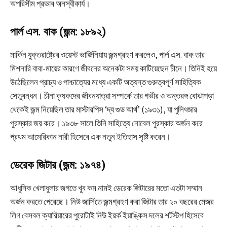
অপরিসীম প্রভাব অনস্বীকার্য।
পার্ল এস. বাক (জন্ম: ১৮৯২)
মার্কিন যুক্তরাষ্ট্রের ওয়েস্ট ভার্জিনিয়ায় জন্মগ্রহণ করলেও, পার্ল এস. বাক তার
মিশনারি বাবা-মায়ের কারণে জীবনের অনেকটা সময় কাটিয়েছেন চীনে। তিনিই হয়ে
উঠেছিলেন প্রাচ্য ও পাশ্চাত্যের মধ্যে একটি অত্যন্ত গুরুত্বপূর্ণ সাহিত্যিক
সেতুবন্ধন। চীনা কৃষকদের জীবনযাত্রা সম্পর্কে তার গভীর ও অন্তরঙ্গ বোঝাপড়া
থেকেই জন্ম নিয়েছিল তার মাস্টারপিস ‘দ্য গুড আর্থ’ (১৯৩১), যা পুলিৎজার
পুরস্কার জয় করে। ১৯৩৮ সালে তিনি সাহিত্যে নোবেল পুরস্কার অর্জন করে
প্রথম আমেরিকান নারী হিসেবে এক নতুন ইতিহাস সৃষ্টি করেন।
ডেরেক জিটার (জন্ম: ১৯৭৪)
আধুনিক খেলাধুলার জগতে খুব কম নামই ডেরেক জিটারের মতো এতটা সম্মান
অর্জন করতে পেরেছে। নিউ জার্সিতে জন্মগ্রহণ করা জিটার তার ২০ বছরের মেজর
লিগ বেসবল ক্যারিয়ারের পুরোটাই নিউ ইয়র্ক ইয়াঙ্কিস দলের শর্টস্টপ হিসেবে