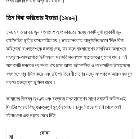
জন্য এটি ছিল এক অপূরণীয় ধাক্কা।
তিন বিঘা করিডোর ইজারা (১৯৯২)
১৯৯২ সালের ২৬ জুন বাংলাদেশ এবং ভারতের মধ্যে একটি যুগান্তকারী ভূ-
রাজনৈতিক চুক্তি বাস্তবায়িত হয়। ভারত সরকার আনুষ্ঠানিকভাবে ‘তিন বিঘা
করিডোর’ বাংলাদেশকে ইজারা দেয়, যার ফলে বাংলাদেশের নাগরিকরা অবশেষে
দহগ্রাম-আঙ্গরপোতা ছিটমহলে সরাসরি স্থলপথে যাতায়াতের সুযোগ পায়। এই
সমাধানটি দশকের পর দশক ধরে চলে আসা ভৌগোলিক ও প্রশাসনিক উত্তেজনা
বহুলাংশে প্রশমিত করে এবং দুই প্রতিবেশী দেশের মধ্যে সম্পর্ককে আরও মজবুত
করতে গুরুত্বপূর্ণ ভূমিকা রাখে।
আমাদের নিজস্ব ভূখণ্ড এবং বৃহত্তর উপমহাদেশের সাথে সরাসরি জড়িত এই
দিনটির আরও কিছু গুরুত্বপূর্ণ মুহূর্ত রয়েছে। চলুন নিচের সারণি থেকে সেই
ঘটনাগুলো এক নজরে দেখে নিই:
ফোকা
সা