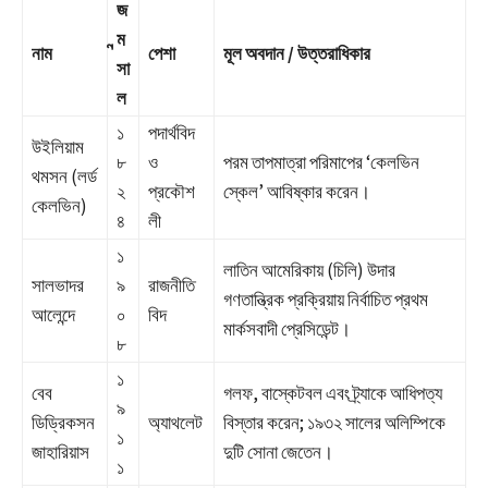
জ
ন্ম
নাম
পেশা
মূল অবদান / উত্তরাধিকার
সা
ল
১
পদার্থবিদ
উইলিয়াম
৮
ও
পরম তাপমাত্রা পরিমাপের ‘কেলভিন
থমসন (লর্ড
২
প্রকৌশ
স্কেল’ আবিষ্কার করেন।
কেলভিন)
৪
লী
১
লাতিন আমেরিকায় (চিলি) উদার
সালভাদর
৯
রাজনীতি
গণতান্ত্রিক প্রক্রিয়ায় নির্বাচিত প্রথম
আলেন্দে
০
বিদ
মার্কসবাদী প্রেসিডেন্ট।
৮
১
বেব
গলফ, বাস্কেটবল এবং ট্র্যাকে আধিপত্য
৯
ডিড্রিকসন
অ্যাথলেট
বিস্তার করেন; ১৯৩২ সালের অলিম্পিকে
১
জাহারিয়াস
দুটি সোনা জেতেন।
১