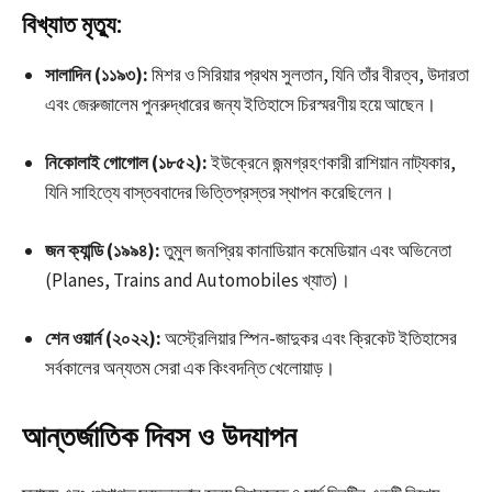
বিখ্যাত মৃত্যু:
সালাদিন (১১৯৩):
মিশর ও সিরিয়ার প্রথম সুলতান, যিনি তাঁর বীরত্ব, উদারতা
এবং জেরুজালেম পুনরুদ্ধারের জন্য ইতিহাসে চিরস্মরণীয় হয়ে আছেন।
নিকোলাই গোগোল (১৮৫২):
ইউক্রেনে জন্মগ্রহণকারী রাশিয়ান নাট্যকার,
যিনি সাহিত্যে বাস্তববাদের ভিত্তিপ্রস্তর স্থাপন করেছিলেন।
জন ক্যান্ডি (১৯৯৪):
তুমুল জনপ্রিয় কানাডিয়ান কমেডিয়ান এবং অভিনেতা
(Planes, Trains and Automobiles খ্যাত)।
শেন ওয়ার্ন (২০২২):
অস্ট্রেলিয়ার স্পিন-জাদুকর এবং ক্রিকেট ইতিহাসের
সর্বকালের অন্যতম সেরা এক কিংবদন্তি খেলোয়াড়।
আন্তর্জাতিক দিবস ও উদযাপন