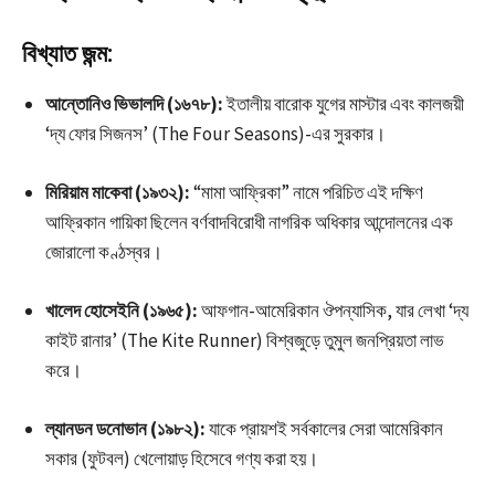
বিখ্যাত জন্ম:
আন্তোনিও ভিভালদি (১৬৭৮):
ইতালীয় বারোক যুগের মাস্টার এবং কালজয়ী
‘দ্য ফোর সিজনস’ (The Four Seasons)-এর সুরকার।
মিরিয়াম মাকেবা (১৯৩২):
“মামা আফ্রিকা” নামে পরিচিত এই দক্ষিণ
আফ্রিকান গায়িকা ছিলেন বর্ণবাদবিরোধী নাগরিক অধিকার আন্দোলনের এক
জোরালো কণ্ঠস্বর।
খালেদ হোসেইনি (১৯৬৫):
আফগান-আমেরিকান ঔপন্যাসিক, যার লেখা ‘দ্য
কাইট রানার’ (The Kite Runner) বিশ্বজুড়ে তুমুল জনপ্রিয়তা লাভ
করে।
ল্যানডন ডনোভান (১৯৮২):
যাকে প্রায়শই সর্বকালের সেরা আমেরিকান
সকার (ফুটবল) খেলোয়াড় হিসেবে গণ্য করা হয়।