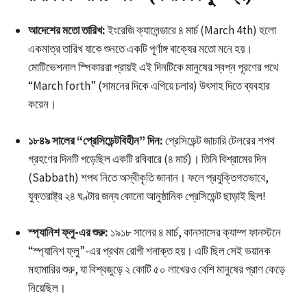
আদেশের মতো তারিখ:
ইংরেজি ক্যালেন্ডারে ৪ মার্চ (March 4th) হলো
একমাত্র তারিখ যাকে শুনতে একটি পূর্ণাঙ্গ বাক্যের মতো মনে হয়।
মোটিভেশনাল স্পিকাররা প্রায়ই এই দিনটিকে মানুষের স্বপ্ন পূরণের পথে
“March forth” (সামনের দিকে এগিয়ে চলার) উৎসাহ দিতে ব্যবহার
করেন।
১৮৪৯ সালের “প্রেসিডেন্টবিহীন” দিন:
প্রেসিডেন্ট জাচারি টেলরের শপথ
গ্রহণের দিনটি পড়েছিল একটি রবিবারে (৪ মার্চ)। তিনি বিশ্রামের দিন
(Sabbath) শপথ নিতে অস্বীকৃতি জানান। ফলে প্রযুক্তিগতভাবে,
যুক্তরাষ্ট্র ২৪ ঘণ্টার জন্য কোনো আনুষ্ঠানিক প্রেসিডেন্ট ছাড়াই ছিল!
স্প্যানিশ ফ্লু-এর শুরু:
১৯১৮ সালের ৪ মার্চ, কানসাসের ক্যাম্প ফানস্টনে
“স্প্যানিশ ফ্লু”-এর প্রথম রোগী শনাক্ত হয়। এটি ছিল সেই ভয়ানক
মহামারির শুরু, যা বিশ্বজুড়ে ২ কোটি ৫০ লাখেরও বেশি মানুষের প্রাণ কেড়ে
নিয়েছিল।