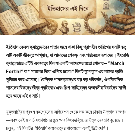
ইতিহাস কেবল ক্যালেন্ডারের পাতায় জমে থাকা কিছু প্রাণহীন তারিখের সমষ্টি নয়;
এটি একটি জীবন্ত আখ্যান, যা আমাদের শেকড় এবং পরিচয়কে রূপ দেয়। ইংরেজি
ক্যালেন্ডারে এটিই একমাত্র দিন যা একটি আদেশের মতো শোনায়—”March
Forth!” বা “সামনের দিকে এগিয়ে চলো!” দিনটি যুগে যুগে এর নামের প্রতি
সুবিচার করে এসেছে। বৈশ্বিক শাসনব্যবস্থার বড় বড় পরিবর্তন, ঔপনিবেশিক
শাসনের বিরুদ্ধে তীব্র প্রতিরোধ এবং শিল্প-সাহিত্যের অভাবনীয় বিবর্তনের সাক্ষী
হয়ে আছে এই ৪ মার্চ।
যুক্তরাষ্ট্রের প্রথম কংগ্রেসের অধিবেশন থেকে শুরু করে ঢাকার উত্তাল রাজপথ
—সবখানেই ৪ মার্চ সংবিধানের জন্ম আর কিংবদন্তিদের উত্থানের গল্প বুনেছে।
চলুন, এই দিনটির ঐতিহাসিক গুরুত্বের পাতাগুলো একটু উল্টে দেখি।