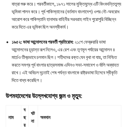
যাত্রা শুরু করে। পরবর্তীকালে, ১৯৭১ সালের মুক্তিযুদ্ধে এটি কিংবদন্তিতুল্য
ভূমিকা পালন করে। পূর্ব পাকিস্তানের (বর্তমান বাংলাদেশ) ওপর নৌ-অবরোধ
আরোপ করে পাকিস্তানি হানাদার বাহিনীর সরবরাহ লাইন পুরোপুরি বিচ্ছিন্ন
করে দিতে এর ভূমিকা ছিল অনস্বীকার্য।
১৯৫২: ভাষা আন্দোলনের পরবর্তী প্রতিরোধ:
২১শে ফেব্রুয়ারি ভাষা
আন্দোলনের চূড়ান্ত রূপ নিলেও, এর রেশ এবং তৃণমূল পর্যায়ের আন্দোলন ৪
মার্চেও তীব্রভাবে চলমান ছিল। শহীদদের রক্ত যেন বৃথা না যায়, তা নিশ্চিত
করতে সমগ্র পূর্ব বাংলার ছাত্রসমাজ এদিনও সভা-সমাবেশ ও র্যালি অব্যাহত
রাখে। এই অবিচল দৃঢ়তাই শেষ পর্যন্ত বাংলাকে রাষ্ট্রভাষা হিসেবে স্বীকৃতি
দিতে বাধ্য করেছিল।
উপমহাদেশের উল্লেখযোগ্য জন্ম ও মৃত্যু:
ব
ঘট
নাম
ছ
অবদান
না
র