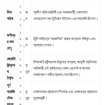
১
দিনা
৯
জ
প্রবীণ অভিনয়শিল্পী এবং সমাজকর্মী; ন্যাশনাল
পাঠক
২
ন্ম
ফেডারেশন অব ইন্ডিয়ান উইমেন-এর সভাপতি ছিলেন।
২
১
ফণীশ্ব
৯
জ
হিন্দি সাহিত্যে ‘আঞ্চলিক’ ধারার অন্যতম পথিকৃৎ এবং
র নাথ
২
ন্ম
প্রখ্যাত লেখক।
রেণু
১
জ্যোতি
১
বিশ্বকবি রবীন্দ্রনাথ ঠাকুরের অগ্রজ; বহুমুখী প্রতিভার
রিন্দ্রনা
৯
মৃ
অধিকারী এই ব্যক্তিত্ব বেঙ্গল রেনেসাঁ বা বাংলার
থ
২
ত্যু
নবজাগরণে গভীর প্রভাব ফেলেছিলেন।
ঠাকুর
৫
পূর্ণ
২
অ্যাজি
০
মৃ
লোকসভার প্রাক্তন স্পিকার এবং মেঘালয়ের প্রাক্তন
টোক
১
ত্যু
মুখ্যমন্ত্রী।
সাংমা
৬