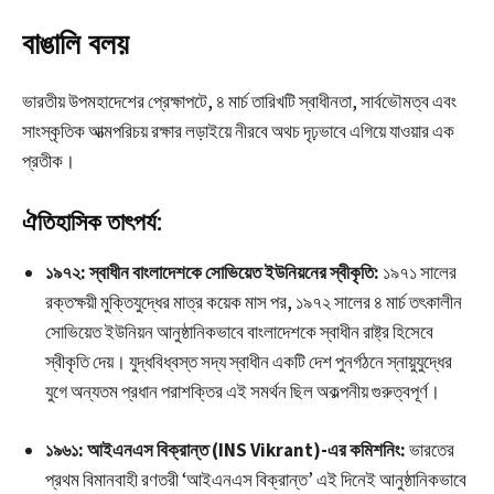
বাঙালি বলয়
ভারতীয় উপমহাদেশের প্রেক্ষাপটে, ৪ মার্চ তারিখটি স্বাধীনতা, সার্বভৌমত্ব এবং
সাংস্কৃতিক আত্মপরিচয় রক্ষার লড়াইয়ে নীরবে অথচ দৃঢ়ভাবে এগিয়ে যাওয়ার এক
প্রতীক।
ঐতিহাসিক তাৎপর্য:
১৯৭২: স্বাধীন বাংলাদেশকে সোভিয়েত ইউনিয়নের স্বীকৃতি:
১৯৭১ সালের
রক্তক্ষয়ী মুক্তিযুদ্ধের মাত্র কয়েক মাস পর, ১৯৭২ সালের ৪ মার্চ তৎকালীন
সোভিয়েত ইউনিয়ন আনুষ্ঠানিকভাবে বাংলাদেশকে স্বাধীন রাষ্ট্র হিসেবে
স্বীকৃতি দেয়। যুদ্ধবিধ্বস্ত সদ্য স্বাধীন একটি দেশ পুনর্গঠনে স্নায়ুযুদ্ধের
যুগে অন্যতম প্রধান পরাশক্তির এই সমর্থন ছিল অকল্পনীয় গুরুত্বপূর্ণ।
১৯৬১: আইএনএস বিক্রান্ত (INS Vikrant)-এর কমিশনিং:
ভারতের
প্রথম বিমানবাহী রণতরী ‘আইএনএস বিক্রান্ত’ এই দিনেই আনুষ্ঠানিকভাবে