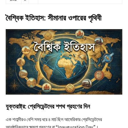
বৈশ্বিক ইতিহাস: সীমানার ওপারের পৃথিবী
যুক্তরাষ্ট্র: প্রেসিডেন্টদের শপথ গ্রহণের দিন
এক শতাব্দীরও বেশি সময় ধরে ৪ মার্চ ছিল আমেরিকার প্রেসিডেন্টদের
আনুষ্ঠানিকভাবে ক্ষমতা গ্রহণের বা “Inauguration Day”।