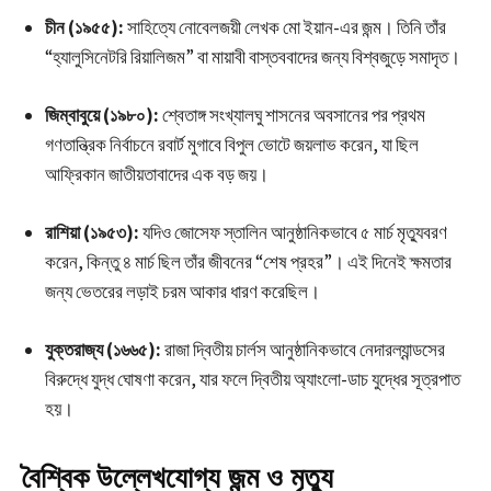
চীন (১৯৫৫):
সাহিত্যে নোবেলজয়ী লেখক মো ইয়ান-এর জন্ম। তিনি তাঁর
“হ্যালুসিনেটরি রিয়ালিজম” বা মায়াবী বাস্তববাদের জন্য বিশ্বজুড়ে সমাদৃত।
জিম্বাবুয়ে (১৯৮০):
শ্বেতাঙ্গ সংখ্যালঘু শাসনের অবসানের পর প্রথম
গণতান্ত্রিক নির্বাচনে রবার্ট মুগাবে বিপুল ভোটে জয়লাভ করেন, যা ছিল
আফ্রিকান জাতীয়তাবাদের এক বড় জয়।
রাশিয়া (১৯৫৩):
যদিও জোসেফ স্তালিন আনুষ্ঠানিকভাবে ৫ মার্চ মৃত্যুবরণ
করেন, কিন্তু ৪ মার্চ ছিল তাঁর জীবনের “শেষ প্রহর”। এই দিনেই ক্ষমতার
জন্য ভেতরের লড়াই চরম আকার ধারণ করেছিল।
যুক্তরাজ্য (১৬৬৫):
রাজা দ্বিতীয় চার্লস আনুষ্ঠানিকভাবে নেদারল্যান্ডসের
বিরুদ্ধে যুদ্ধ ঘোষণা করেন, যার ফলে দ্বিতীয় অ্যাংলো-ডাচ যুদ্ধের সূত্রপাত
হয়।
বৈশ্বিক উল্লেখযোগ্য জন্ম ও মৃত্যু