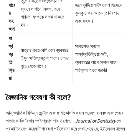
তুলোয় করে লবঙ্গ তেল নির্দিষ্ট
হারে
জলে ফুটিয়ে মাউথওয়াশ হিসেবে
স্থানে লাগানো সহজ, তবে
র
কুলকুচি করা অত্যন্ত নিরাপদ
পরিমাণ সম্পর্কে সতর্ক থাকতে
সহ
এবং সহজ।
হয়।
জতা
পা
র্শ্ব
সাধারণত কোনো
মাত্রার চেয়ে বেশি তেল ব্যবহারে
প্র
পার্শ্বপ্রতিক্রিয়া নেই,
টিস্যু ক্ষতিগ্রস্ত বা গালের চামড়া
তি
ব্যবহারের আগে কেবল পাতা
পুড়ে যেতে পারে।
ক্রি
পরিষ্কার হওয়া জরুরি।
য়া
বৈজ্ঞানিক গবেষণা কী বলে?
আন্তর্জাতিক বিভিন্ন ডেন্টাল এবং ফার্মাকোলজিক্যাল গবেষণায় লবঙ্গ এবং পেয়ারা
পাতার কার্যকারিতার স্পষ্ট প্রমাণ পাওয়া গেছে।
Journal of Dentistry
তে
প্রকাশিত বেশ কয়েকটি গবেষণা পর্যালোচনা করে দেখা গেছে যে, ইউজেনল দাঁতের