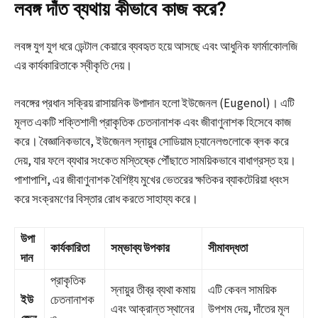
লবঙ্গ দাঁত ব্যথায় কীভাবে কাজ করে?
লবঙ্গ যুগ যুগ ধরে ডেন্টাল কেয়ারে ব্যবহৃত হয়ে আসছে এবং আধুনিক ফার্মাকোলজি
এর কার্যকারিতাকে স্বীকৃতি দেয়।
লবঙ্গের প্রধান সক্রিয় রাসায়নিক উপাদান হলো
ইউজেনল (Eugenol)
। এটি
মূলত একটি শক্তিশালী প্রাকৃতিক চেতনানাশক এবং জীবাণুনাশক হিসেবে কাজ
করে। বৈজ্ঞানিকভাবে, ইউজেনল স্নায়ুর সোডিয়াম চ্যানেলগুলোকে ব্লক করে
দেয়, যার ফলে ব্যথার সংকেত মস্তিষ্কে পৌঁছাতে সাময়িকভাবে বাধাগ্রস্ত হয়।
পাশাপাশি, এর জীবাণুনাশক বৈশিষ্ট্য মুখের ভেতরের ক্ষতিকর ব্যাকটেরিয়া ধ্বংস
করে সংক্রমণের বিস্তার রোধ করতে সাহায্য করে।
উপা
কার্যকারিতা
সম্ভাব্য উপকার
সীমাবদ্ধতা
দান
প্রাকৃতিক
স্নায়ুর তীব্র ব্যথা কমায়
এটি কেবল সাময়িক
ইউ
চেতনানাশক
এবং আক্রান্ত স্থানের
উপশম দেয়, দাঁতের মূল