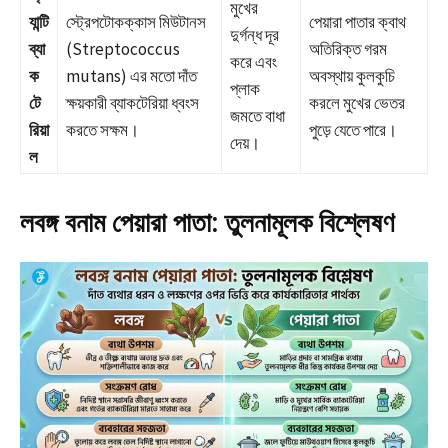
মুখের
যান্টি
স্ট্রেপটোকক্কাস মিউটানস
পেয়ারা পাতার ক্বাথ
দুর্গন্ধ দূর
ব্যা
(Streptococcus
অতিরিক্ত গরম
করে এবং
ক
mutans) এর মতো দাঁত
অবস্থায় কুলকুচি
প্লাক
টে
ক্ষয়কারী ব্যাকটেরিয়া ধ্বংস
করলে মুখের ভেতর
জমতে বাধা
রিয়া
করতে সক্ষম।
পুড়ে যেতে পারে।
দেয়।
ল
লবঙ্গ বনাম পেয়ারা পাতা: তুলনামূলক বিশ্লেষণ