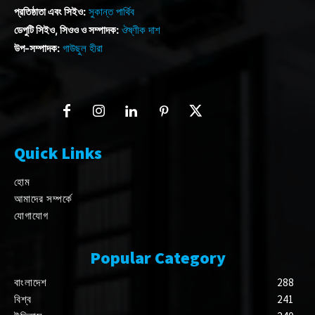
প্রতিষ্ঠাতা এবং সিইও:
সুকান্ত পার্থিব
ডেপুটি সিইও, সিওও ও সম্পাদক:
ঔষ্ণীক দাশ
উপ-সম্পাদক:
গাউছুল হীরা
Quick Links
হোম
আমাদের সম্পর্কে
যোগাযোগ
Popular Category
বাংলাদেশ
288
বিশ্ব
241