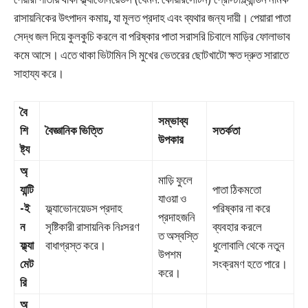
রাসায়নিকের উৎপাদন কমায়, যা মূলত প্রদাহ এবং ব্যথার জন্য দায়ী। পেয়ারা পাতা
সেদ্ধ জল দিয়ে কুলকুচি করলে বা পরিষ্কার পাতা সরাসরি চিবালে মাড়ির ফোলাভাব
কমে আসে। এতে থাকা ভিটামিন সি মুখের ভেতরের ছোটখাটো ক্ষত দ্রুত সারাতে
সাহায্য করে।
বৈ
সম্ভাব্য
শি
বৈজ্ঞানিক ভিত্তি
সতর্কতা
উপকার
ষ্ট্য
অ্
মাড়ি ফুলে
যান্টি
পাতা ঠিকমতো
যাওয়া ও
-ই
ফ্ল্যাভোনয়েডস প্রদাহ
পরিষ্কার না করে
প্রদাহজনি
ন
সৃষ্টিকারী রাসায়নিক নিঃসরণ
ব্যবহার করলে
ত অস্বস্তি
ফ্ল্যা
বাধাগ্রস্ত করে।
ধুলোবালি থেকে নতুন
উপশম
মেট
সংক্রমণ হতে পারে।
করে।
রি
অ্