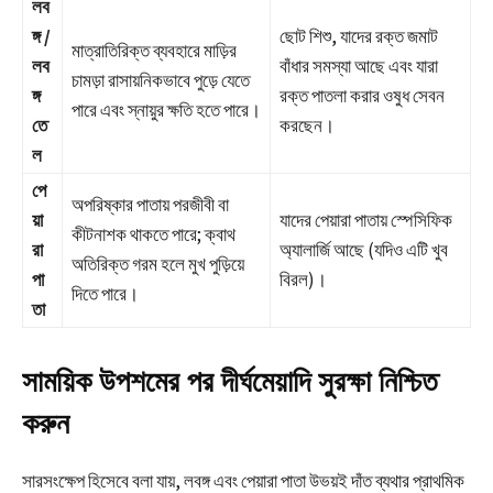
লব
ঙ্গ /
ছোট শিশু, যাদের রক্ত জমাট
মাত্রাতিরিক্ত ব্যবহারে মাড়ির
লব
বাঁধার সমস্যা আছে এবং যারা
চামড়া রাসায়নিকভাবে পুড়ে যেতে
ঙ্গ
রক্ত পাতলা করার ওষুধ সেবন
পারে এবং স্নায়ুর ক্ষতি হতে পারে।
তে
করছেন।
ল
পে
অপরিষ্কার পাতায় পরজীবী বা
য়া
যাদের পেয়ারা পাতায় স্পেসিফিক
কীটনাশক থাকতে পারে; ক্বাথ
রা
অ্যালার্জি আছে (যদিও এটি খুব
অতিরিক্ত গরম হলে মুখ পুড়িয়ে
পা
বিরল)।
দিতে পারে।
তা
সাময়িক উপশমের পর দীর্ঘমেয়াদি সুরক্ষা নিশ্চিত
করুন
সারসংক্ষেপ হিসেবে বলা যায়, লবঙ্গ এবং পেয়ারা পাতা উভয়ই দাঁত ব্যথার প্রাথমিক