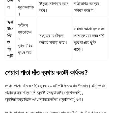
জেন
ও
টিস্যুর ফোলাভাব হ্রাস
কাঠামোগত সমস্যার
ল
প্রদাহনাশক
করে।
সমাধান করে না।
।
অ্যা
ক্ষতিকর
ন্টিসে
সরাসরি অতিরিক্ত লবঙ্গ
প্যাথোজেন
প্টি
সংক্রমণের তীব্রতা
তেল ব্যবহারে নরম মাড়ি
বা
ক
কমাতে সাহায্য করে।
পুড়ে যাওয়ার ঝুঁকি
ব্যাকটেরিয়া
প্র
থাকে।
ধ্বংস করে।
পার্টি
পেয়ারা পাতা দাঁত ব্যথায় কতটা কার্যকর?
পেয়ারা পাতাও দাঁত ও মাড়ির সুরক্ষায় একটি পরীক্ষিত ঘরোয়া উপাদান। কাঁচা পেয়ারা
পাতায় রয়েছে শক্তিশালী অ্যান্টি-ইনফ্ল্যামেটরি (প্রদাহরোধী),
অ্যান্টিমাইক্রোবিয়াল এবং অ্যানালজেসিক (ব্যথানাশক) গুণ।
পেয়ারা পাতায় থাকা ফ্ল্যাভোনয়েডস (যেমন: কোয়ারসেটিন) প্রোস্টাগ্ল্যান্ডিন নামক