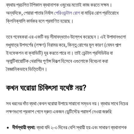
ব্যথায় প্রচলিত টপিকাল ব্যথানাশক ওষুধের মতোই কাজ করতে সক্ষম।
অন্যদিকে, পেয়ারা পাতার নির্যাস
পেরিওডন্টাল রোগ
বা মাড়ির রোগ প্রতিরোধে
ক্লিনিক্যালি কার্যকর বলে প্রমাণিত হয়েছে।
তবে গবেষকরা এর একটি বড়
সীমাবদ্ধতা
ও উল্লেখ করেছেন। এই উপাদানগুলো
শুধুমাত্র উপসর্গের (লক্ষণ) নিরাময় করে, কিন্তু রোগের মূল কারণ (যেমন পাল্প
ইনফেকশন বা ক্যাভিটি) দূর করতে পারে না। তাই ডেন্টাল প্রসিডিউর বা
অ্যান্টিবায়োটিক থেরাপির পূর্ণাঙ্গ বিকল্প হিসেবে এগুলোকে বিবেচনা করা
বৈজ্ঞানিকভাবে ভিত্তিহীন।
কখন ঘরোয়া চিকিৎসা যথেষ্ট নয়?
সব ধরনের দাঁত ব্যথা কেবল ঘরোয়া উপায়ে সারানো সম্ভব নয়। ব্যথার সাথে নিচের
লক্ষণগুলো প্রকাশ পেলে দ্রুত একজন ডেন্টিস্টের পরামর্শ নেওয়া জরুরি:
দীর্ঘস্থায়ী ব্যথা:
ব্যথা যদি ২-৩ দিনের বেশি স্থায়ী হয় এবং সাধারণ ব্যথানাশক