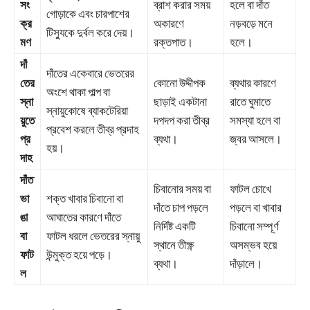
সং
ব্রাশ করার সময়
হলে বা দাঁত
গোড়াকে এবং চারপাশের
ক্র
অকারণে
নড়বড়ে মনে
টিস্যুকে দুর্বল করে দেয়।
মণ
রক্তপাত।
হলে।
দাঁ
দাঁতের একেবারে ভেতরের
তের
কোনো উদ্দীপক
ব্যথার কারণে
অংশে থাকা পাল্প বা
স্না
ছাড়াই একটানা
রাতে ঘুমাতে
স্নায়ুকোষে ব্যাকটেরিয়া
য়ুতে
দপদপ করা তীব্র
সমস্যা হলে বা
প্রবেশ করলে তীব্র প্রদাহ
প্র
ব্যথা।
জ্বর আসলে।
হয়।
দাহ
দাঁত
চিবানোর সময় বা
ফাটল চোখে
ভা
শক্ত খাবার চিবানো বা
দাঁতে চাপ পড়লে
পড়লে বা খাবার
ঙা
আঘাতের কারণে দাঁতে
নির্দিষ্ট একটি
চিবানো সম্পূর্ণ
বা
ফাটল ধরলে ভেতরের স্নায়ু
স্থানে তীক্ষ্ণ
অসম্ভব হয়ে
ফাট
উন্মুক্ত হয়ে পড়ে।
ব্যথা।
দাঁড়ালে।
ল