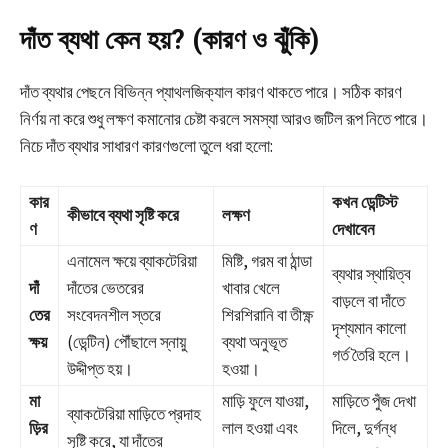
দাঁত ব্যথা কেন হয়? (কারণ ও ঝুঁকি)
দাঁত ব্যথার পেছনে বিভিন্ন প্যাথলজিক্যাল কারণ থাকতে পারে। সঠিক কারণ
নির্ণয় না করে শুধু লক্ষণ কমানোর চেষ্টা করলে সমস্যা আরও জটিল রূপ নিতে পারে।
নিচে দাঁত ব্যথার সাধারণ কারণগুলো তুলে ধরা হলো:
কার
কখন ডেন্টিস্ট
কীভাবে ব্যথা সৃষ্টি করে
লক্ষণ
ণ
দেখাবেন
এনামেল ক্ষয়ে ব্যাকটেরিয়া
মিষ্টি, গরম বা ঠান্ডা
ব্যথার স্থায়িত্ব
দাঁ
দাঁতের ভেতরের
খাবার খেলে
বাড়লে বা দাঁতে
তের
সংবেদনশীল স্তরে
শিরশিরানি বা তীক্ষ্ণ
দৃশ্যমান কালো
ক্ষয়
(ডেন্টিন) পৌঁছালে স্নায়ু
ব্যথা অনুভূত
গর্ত তৈরি হলে।
উদ্দীপ্ত হয়।
হওয়া।
মা
মাড়ি ফুলে যাওয়া,
মাড়িতে পুঁজ দেখা
ব্যাকটেরিয়া মাড়িতে প্রদাহ
ড়ির
লাল হওয়া এবং
দিলে, দুর্গন্ধ
সৃষ্টি করে, যা দাঁতের