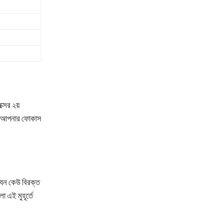
সের ২য়
বে, আপনার ফোকাস
যেন কেউ বিরক্ত
 এই মুহূর্তে