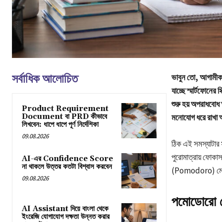
সর্বাধিক আলোচিত
ভাবুন তো, আগামীকা
যাচ্ছে স্মার্টফোনে
শুরু হয় অপরাধবোধ
Product Requirement
Document বা PRD কীভাবে
মনোযোগ ধরে রাখা
লিখবেন: ধাপে ধাপে পূর্ণ নির্দেশিকা
09.08.2026
ঠিক এই সমস্যাটার 
পুরোমাত্রায় ফোকা
AI-এর Confidence Score
না থাকলে উত্তর কতটা বিশ্বাস করবেন
(Pomodoro) ম
09.08.2026
পমোডোরো ম
AI Assistant দিয়ে বাংলা থেকে
ইংরেজি যোগাযোগ দক্ষতা উন্নত করার