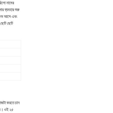
রিলো নামের
র ব্যবহার শুরু
ি কম আসে এবং
র ছোট ছোট
াজটা করতে চান
বে। ওই ২৫