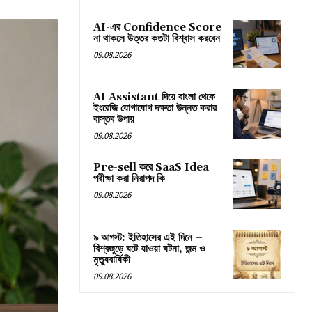
AI-এর Confidence Score
না থাকলে উত্তর কতটা বিশ্বাস করবেন
09.08.2026
AI Assistant দিয়ে বাংলা থেকে
ইংরেজি যোগাযোগ দক্ষতা উন্নত করার
বাস্তব উপায়
09.08.2026
Pre-sell করে SaaS Idea
পরীক্ষা করা নিরাপদ কি
09.08.2026
৯ আগস্ট: ইতিহাসের এই দিনে –
বিশ্বজুড়ে ঘটে যাওয়া ঘটনা, জন্ম ও
মৃত্যুবার্ষিকী
09.08.2026