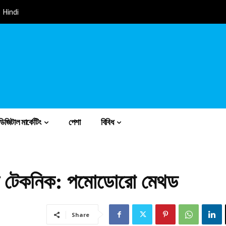
Hindi
ডিজিটাল মার্কেটিং
পেশা
বিবিধ
মেন্ট টেকনিক: পমোডোরো মেথড
Share