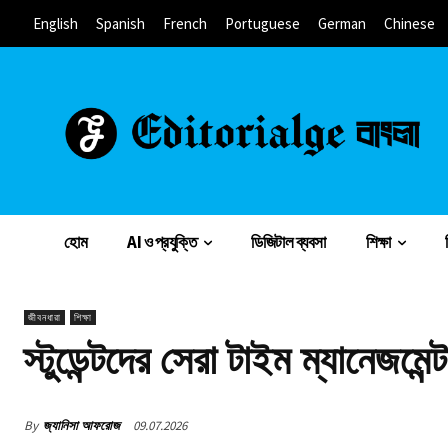
English
Spanish
French
Portuguese
German
Chinese
হোম
AI ও প্রযুক্তি
ডিজিটাল ব্যবসা
শিক্ষা
জীবনধারা
শিক্ষা
স্টুডেন্টদের সেরা টাইম ম্যানেজ
By
জ্যানিসা আফরোজ
09.07.2026