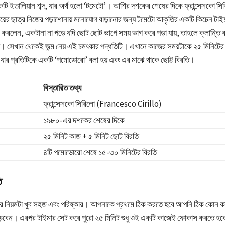
 ইতালিয়ান শব্দ, যার অর্থ হলো ‘টমেটো’। আশির দশকের শেষের দিকে ফ্রান্সেসকো সি
য়ের ছাত্র নিজের পড়াশোনায় মনোযোগ বাড়ানোর জন্য টমেটো আকৃতির একটি কিচেন টাইমা
 করলেন, একটানা না পড়ে যদি ছোট ছোট ভাগে সময় ভাগ করে পড়া যায়, তাহলে ক্লান্ত
 হয়। সেখান থেকেই জন্ম নেয় এই চমৎকার পদ্ধতিটি। এখানে কাজের সময়টাকে ২৫ মিনিটে
, যার প্রতিটিকে একটি ‘পমোডোরো’ বলা হয় এবং এর মাঝে থাকে ছোট্ট বিরতি।
বিস্তারিত তথ্য
ফ্রান্সেসকো সিরিলো (Francesco Cirillo)
১৯৮০-এর দশকের শেষের দিকে
২৫ মিনিট কাজ + ৫ মিনিট ছোট বিরতি
৪টি পমোডোরো শেষে ১৫-৩০ মিনিটের বিরতি
ি
র নিয়মটা খুব সহজ এবং পরিষ্কার। আপনাকে প্রথমে ঠিক করতে হবে আপনি ঠিক কোন ক
 পড়বেন। এরপর টাইমার সেট করে পুরো ২৫ মিনিট শুধু ওই একটি কাজেই ফোকাস করতে হ