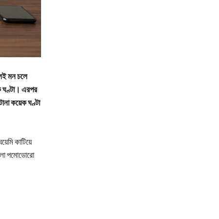
লেই মন চলে
 এক ঘণ্টা। এরপর
ানা কয়েক ঘণ্টা
়েমি কাটিয়ে
ক হলো পমোডোরো