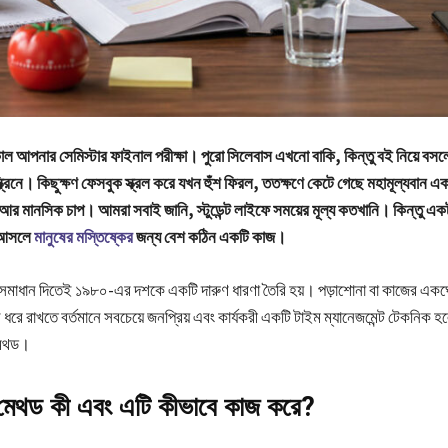
ল আপনার সেমিস্টার ফাইনাল পরীক্ষা। পুরো সিলেবাস এখনো বাকি, কিন্তু বই নিয়ে বস
র স্ক্রিনে। কিছুক্ষণ ফেসবুক স্ক্রল করে যখন হুঁশ ফিরল, ততক্ষণে কেটে গেছে মহামূল্যবান
 আর মানসিক চাপ। আমরা সবাই জানি, স্টুডেন্ট লাইফে সময়ের মূল্য কতখানি। কিন্তু একট
 আসলে
মানুষের মস্তিষ্কের
জন্য বেশ কঠিন একটি কাজ।
সমাধান দিতেই ১৯৮০-এর দশকে একটি দারুণ ধারণা তৈরি হয়। পড়াশোনা বা কাজের একঘেয
স ধরে রাখতে বর্তমানে সবচেয়ে জনপ্রিয় এবং কার্যকরী একটি টাইম ম্যানেজমেন্ট টেকনি
েথড।
েথড কী এবং এটি কীভাবে কাজ করে?