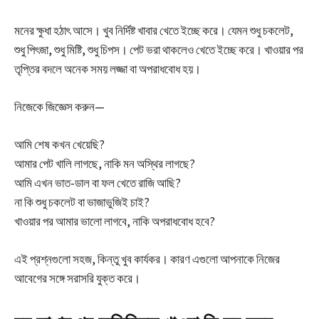
মনের ক্ষুধা হঠাৎ আসে। খুব নির্দিষ্ট খাবার খেতে ইচ্ছে করে। যেমন শুধু চকলেট,
শুধু পিৎজা, শুধু মিষ্টি, শুধু চিপস। পেট ভরা থাকলেও খেতে ইচ্ছে করে। খাওয়ার পর
তৃপ্তির বদলে অনেক সময় লজ্জা বা অপরাধবোধ হয়।
নিজেকে জিজ্ঞেস করুন—
আমি শেষ কখন খেয়েছি?
আমার পেট খালি লাগছে, নাকি মন অস্থির লাগছে?
আমি এখন ভাত-ডাল বা ফল খেতে রাজি আছি?
না কি শুধু চকলেট বা ভাজাভুজিই চাই?
খাওয়ার পর আমার ভালো লাগবে, নাকি অপরাধবোধ হবে?
এই প্রশ্নগুলো সহজ, কিন্তু খুব কার্যকর। কারণ এগুলো আপনাকে নিজের
আবেগের সঙ্গে সরাসরি যুক্ত করে।