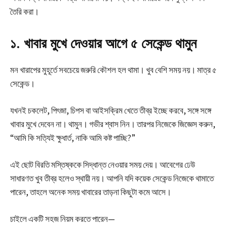
তৈরি করা।
১. খাবার মুখে দেওয়ার আগে ৫ সেকেন্ড থামুন
মন খারাপের মুহূর্তে সবচেয়ে জরুরি কৌশল হল থামা। খুব বেশি সময় নয়। মাত্র ৫
সেকেন্ড।
যখনই চকলেট, পিৎজা, চিপস বা আইসক্রিম খেতে তীব্র ইচ্ছে করবে, সঙ্গে সঙ্গে
খাবার মুখে দেবেন না। থামুন। গভীর শ্বাস নিন। তারপর নিজেকে জিজ্ঞেস করুন,
“আমি কি সত্যিই ক্ষুধার্ত, নাকি আমি কষ্ট পাচ্ছি?”
এই ছোট বিরতি মস্তিষ্ককে সিদ্ধান্ত নেওয়ার সময় দেয়। আবেগের ঢেউ
সাধারণত খুব তীব্র হলেও স্থায়ী নয়। আপনি যদি কয়েক সেকেন্ড নিজেকে থামাতে
পারেন, তাহলে অনেক সময় খাবারের তাড়না কিছুটা কমে আসে।
চাইলে একটি সহজ নিয়ম করতে পারেন—