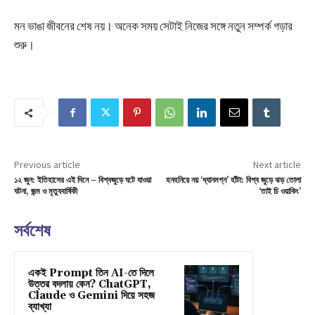
মন ভাঙা জীবনের শেষ নয়। অনেক সময় সেটাই নিজের সঙ্গে নতুন সম্পর্ক গড়ার
শুরু।
Previous article
Next article
১২ জুন: ইতিহাসের এই দিনে – বিশ্বজুড়ে ঘটে যাওয়া
হনহনিয়ে নয় ‘ধ্যানমগ্ন’ হাঁটা: বিশ্ব জুড়ে ঝড় তোলা
ঘটনা, জন্ম ও মৃত্যুবার্ষিকী
‘তাই চি ওয়াকিং’
সর্বশেষ
একই Prompt তিন AI-তে দিলে
উত্তর বদলায় কেন? ChatGPT,
Claude ও Gemini দিয়ে সহজ
ব্যাখ্যা