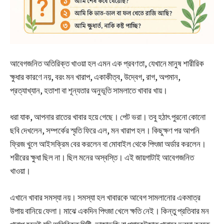
আবেগজনিত অতিরিক্ত খাওয়া হল এমন এক প্রবণতা, যেখানে মানুষ শারীরিক
ক্ষুধার কারণে নয়, বরং মন খারাপ, একাকীত্ব, উদ্বেগ, রাগ, অপমান,
প্রত্যাখ্যান, হতাশা বা শূন্যতার অনুভূতি সামলাতে খাবার খায়।
ধরা যাক, আপনার রাতের খাবার হয়ে গেছে। পেট ভরা। তবু হঠাৎ পুরনো কোনো
ছবি দেখলেন, সম্পর্কের স্মৃতি ফিরে এল, মন খারাপ হল। কিছুক্ষণ পর আপনি
ফ্রিজ খুলে আইসক্রিম বের করলেন বা মোবাইল থেকে পিৎজা অর্ডার করলেন।
শরীরের ক্ষুধা ছিল না। ছিল মনের অস্বস্তি। এই জায়গাটাই আবেগজনিত
খাওয়া।
এখানে খাবার সমস্যা নয়। সমস্যা হল খাবারকে আবেগ সামলানোর একমাত্র
উপায় বানিয়ে ফেলা। মাঝে একদিন পিৎজা খেলে ক্ষতি নেই। কিন্তু প্রতিবার মন