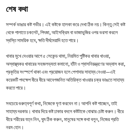
শেষ কথা
সম্পর্ক ভাঙার কষ্ট গভীর। এই কষ্টকে হালকা করে দেখা ঠিক নয়। কিন্তু সেই কষ্ট
থেকে পালাতে চকলেট, পিৎজা, আইসক্রিম বা ভাজাভুজির ওপর ভরসা করলে
স্বস্তি সাময়িক হবে, ক্ষতি দীর্ঘমেয়াদি হতে পারে।
খাবার মুখে দেওয়ার আগে ৫ সেকেন্ড থামা, নিয়মিত পুষ্টিকর খাবার খাওয়া,
অস্বাস্থ্যকর খাবারের সহজলভ্যতা কমানো, হাঁটা ও শ্বাসনিয়ন্ত্রণের অভ্যাস করা,
প্রকৃতির সংস্পর্শে থাকা এবং প্রয়োজন হলে পেশাদার সাহায্য নেওয়া—এই
কয়েকটি পদক্ষেপ ধীরে ধীরে আবেগজনিত অতিরিক্ত খাওয়ার চক্র ভাঙতে সাহায্য
করতে পারে।
সবচেয়ে গুরুত্বপূর্ণ কথা, নিজেকে ঘৃণা করবেন না। আপনি কষ্ট পাচ্ছেন, তাই
সাহায্য দরকার। খাবার দিয়ে কষ্ট ঢাকার বদলে কষ্টটাকে বোঝার চেষ্টা করুন। ধীরে
ধীরে শরীরের যত্ন নিন, ঘুম ঠিক করুন, মানুষের সঙ্গে কথা বলুন, নিজের প্রতি
নরম হোন।