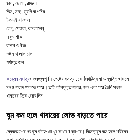
ডাল, ছোলা, রাজমা
ডিম, মাছ, মুরগি বা পনির
টক দই বা ঘোল
লেবু, পেয়ারা, কমলালেবু
সবুজ শাক
বাদাম ও বীজ
ওটস বা লাল চাল
পর্যাপ্ত জল
অন্ত্রের স্বাস্থ্য
ও গুরুত্বপূর্ণ। পেটের সমস্যা, কোষ্ঠকাঠিন্য বা অস্বস্তি থাকলে
মনও খারাপ থাকতে পারে। তাই আঁশযুক্ত খাবার, জল এবং ঘরে তৈরি সহজ
খাবারের দিকে জোর দিন।
ঘুম কম হলে খাবারের লোভ বাড়তে পারে
ব্রেকআপের পর ঘুম নষ্ট হওয়া খুব সাধারণ ব্যাপার। কিন্তু ঘুম কম হলে শরীরের
ক্ষুধা ও তৃপ্তির সংকেতেও প্রভাব পড়ে। তখন মিষ্টি, ভাজাভুজি বা বেশি