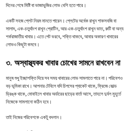
দিনের শেষে মিষ্টি বা ভাজাভুজির লোভ বেশি হতে পারে।
একটি সহজ প্লেট নিয়ম মানতে পারেন। প্লেটের অর্ধেক রাখুন শাকসবজি বা
সালাদ, এক-চতুর্থাংশ রাখুন প্রোটিন, আর এক-চতুর্থাংশ রাখুন ভাত, রুটি বা অন্য
শর্করাজাতীয় খাবার। এতে পেট ভরবে, শক্তি থাকবে, আবার অকারণ খাবারের
লোভও কিছুটা কমবে।
৩. অস্বাস্থ্যকর খাবার চোখের সামনে রাখবেন না
মানুষ শুধু ইচ্ছাশক্তি দিয়ে সব সময় খাবারের লোভ সামলাতে পারে না। পরিবেশও
বড় ভূমিকা রাখে। আপনার টেবিলে যদি চিপসের প্যাকেট থাকে, ফ্রিজে কোল্ড
ড্রিঙ্ক থাকে, মোবাইলে খাবার অর্ডারের ছাড়ের বার্তা আসে, তাহলে দুর্বল মুহূর্তে
নিজেকে সামলানো কঠিন হবে।
তাই নিজের পরিবেশকে একটু বদলান।