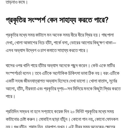
তাড়নাও কমে।
প্রকৃতির সংস্পর্শ কেন সাহায্য করতে পারে?
প্রকৃতির মধ্যে সময় কাটালে মন অনেক সময় ধীরে ধীরে স্থির হয়। গাছপালা
দেখা, খোলা আকাশের নিচে হাঁটা, পার্কে বসা, ভোরের আলোয় কিছুক্ষণ থাকা—
এসব অভ্যাস উদ্বেগ ও চাপ কমাতে সাহায্য করতে পারে।
ঘাসের ওপর খালি পায়ে হাঁটার অভ্যাস অনেকে পছন্দ করেন। কেউ একে মাটির
সংস্পর্শচর্চা বলেন। তবে এটিকে অলৌকিক চিকিৎসা ভাবা ঠিক নয়। বরং এটিকে
একটি সহজ জীবনযাত্রাগত অভ্যাস হিসেবে দেখা ভালো। খোলা বাতাস, সূর্যের
আলো, হাঁটা, নীরবতা এবং প্রকৃতির দৃশ্য—সব মিলিয়ে মনকে কিছুটা স্থির করতে
পারে।
প্রতিদিন সম্ভব না হলে সপ্তাহে কয়েক দিন ২০ মিনিট প্রকৃতির মধ্যে সময়
কাটানোর চেষ্টা করুন। মোবাইল ছাড়া হাঁটুন। কোনো গান নয়, কোনো ফোনকল
নয়। শুধু হাঁটুন, শ্বাস নিন, চারপাশ দেখুন। এই নীরব সময় অনেকের ক্ষেত্রে