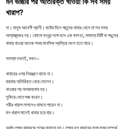
মন ভাঙার পর অতিরিক্ত খাওয়া কি সব সময়
খারাপ?
না। মানুষ আবেগী প্রাণী। কষ্টের দিনে পছন্দের খাবার খেলে তা সব সময়
অস্বাস্থ্যকর নয়। কোনো বন্ধুর সঙ্গে বসে এক কাপ চা, সামান্য মিষ্টি বা পছন্দের
খাবার খাওয়া অনেক সময় মানসিক স্বস্তির অংশ হতে পারে।
সমস্যা তখনই, যখন—
খাবারের ওপর নিয়ন্ত্রণ থাকে না।
বারবার অতিরিক্ত খেয়ে ফেলেন।
খাওয়ার পর অপরাধবোধ হয়।
লুকিয়ে খেতে শুরু করেন।
শরীর খারাপ লাগলেও থামতে পারেন না।
মন খারাপ মানেই খাবার হয়ে যায়।
অর্থাৎ লক্ষ্য খাবারকে শত্রু বানানো নয়। লক্ষ্য হল খাবারের সঙ্গে সুস্থ সম্পর্ক