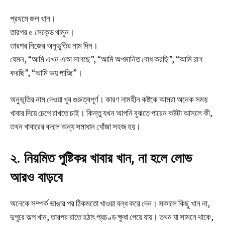
প্রথমে জল খান।
তারপর ৫ সেকেন্ড থামুন।
তারপর নিজের অনুভূতির নাম দিন।
যেমন, “আমি এখন একা লাগছে”, “আমি অপমানিত বোধ করছি”, “আমি রাগ
করছি”, “আমি ভয় পাচ্ছি”।
অনুভূতির নাম দেওয়া খুব গুরুত্বপূর্ণ। কারণ নামহীন কষ্টকে আমরা অনেক সময়
খাবার দিয়ে চেপে রাখতে চাই। কিন্তু যখন আপনি বুঝতে পারেন কষ্টটা আসলে কী,
তখন খাবারের বদলে অন্য সমাধান খোঁজা সহজ হয়।
২. নিয়মিত পুষ্টিকর খাবার খান, না হলে লোভ
আরও বাড়বে
অনেকে সম্পর্ক ভাঙার পর ঠিকমতো খাওয়া বন্ধ করে দেন। সকালে কিছু খান না,
দুপুরে অল্প খান, তারপর রাতে হঠাৎ প্রচণ্ড ক্ষুধা পেয়ে যায়। তখন যা সামনে থাকে,