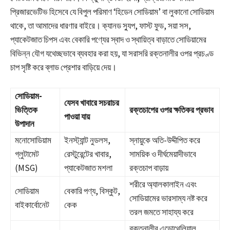
প্রিজারভেটিভ হিসেবে যে বিপুল পরিমাণ ‘হিডেন সোডিয়াম’ বা লুকানো সোডিয়াম
থাকে, তা আমাদের ধারণার বাইরে। ক্যানড স্যুপ, ফাস্ট ফুড, সয়া সস,
প্যাকেটজাত চিপস এবং বেকারি পণ্যের স্বাদ ও স্থায়িত্ব বাড়াতে সোডিয়ামের
বিভিন্ন যৌগ যথেচ্ছভাবে ব্যবহার করা হয়, যা সরাসরি রক্তনালীর ওপর প্রচণ্ড
চাপ সৃষ্টি করে ব্লাড প্রেশার বাড়িয়ে দেয়।
সোডিয়াম-
যেসব খাবারে সচরাচর
ভিত্তিক
রক্তচাপের ওপর ক্ষতিকর প্রভাব
পাওয়া যায়
উপাদান
মনোসোডিয়াম
ইনস্ট্যান্ট নুডলস,
স্নায়ুকে অতি-উদ্দীপিত করে
গ্লুটামেট
রেস্টুরেন্টের খাবার,
সাময়িক ও দীর্ঘমেয়াদীভাবে
(MSG)
প্যাকেটজাত মশলা
রক্তচাপ বাড়ায়
শরীরে অ্যালকালাইন এবং
সোডিয়াম
বেকারি পণ্য, বিস্কুট,
সোডিয়ামের ভারসাম্য নষ্ট করে
বাইকার্বোনেট
কেক
তরল জমতে সাহায্য করে
রক্তনালীর এন্ডোথেলিয়াল