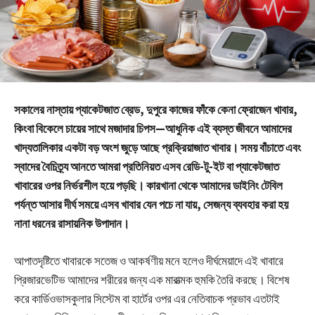
সকালের নাস্তায় প্যাকেটজাত ব্রেড, দুপুরে কাজের ফাঁকে কেনা ফ্রোজেন খাবার,
কিংবা বিকেলে চায়ের সাথে মজাদার চিপস—আধুনিক এই ব্যস্ত জীবনে আমাদের
খাদ্যতালিকার একটা বড় অংশ জুড়ে আছে প্রক্রিয়াজাত খাবার। সময় বাঁচাতে এবং
স্বাদের বৈচিত্র্য আনতে আমরা প্রতিনিয়ত এসব রেডি-টু-ইট বা প্যাকেটজাত
খাবারের ওপর নির্ভরশীল হয়ে পড়ছি। কারখানা থেকে আমাদের ডাইনিং টেবিল
পর্যন্ত আসার দীর্ঘ সময়ে এসব খাবার যেন পচে না যায়, সেজন্য ব্যবহার করা হয়
নানা ধরনের রাসায়নিক উপাদান।
আপাতদৃষ্টিতে খাবারকে সতেজ ও আকর্ষণীয় মনে হলেও দীর্ঘমেয়াদে এই খাবারে
প্রিজারভেটিভ আমাদের শরীরের জন্য এক মারাত্মক হুমকি তৈরি করছে। বিশেষ
করে কার্ডিওভাসকুলার সিস্টেম বা হার্টের ওপর এর নেতিবাচক প্রভাব এতটাই