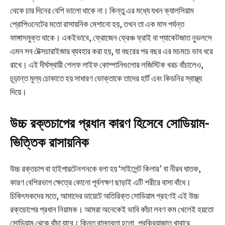
থেকে চার দিনের বেশি ভালো থাকে না। কিন্তু এর মধ্যে যখন ক্যালসিয়াম
প্রোপিওনেটের মতো রাসায়নিক মেশানো হয়, তখন তা এক মাস পর্যন্ত
ফাঙ্গাসমুক্ত থাকে। একইভাবে, ফ্রোজেন ফ্রেঞ্চ ফ্রাই বা প্যাকেটজাত নুডলসে
এমন সব টেক্সচারাইজার ব্যবহার করা হয়, যা বছরের পর বছর এর মচমচে ভাব ধরে
রাখে। এই দীর্ঘস্থায়ী শেলফ লাইফ কোম্পানিগুলোর লজিস্টিক খরচ বাঁচালেও,
চূড়ান্ত মূল্য চোকাতে হয় সাধারণ ভোক্তাকে তাদের হার্ট এবং কিডনির স্বাস্থ্য
দিয়ে।
উচ্চ রক্তচাপের প্রধান কারণ হিসেবে সোডিয়াম-
ভিত্তিক রাসায়নিক
উচ্চ রক্তচাপ বা হাইপারটেনশনকে বলা হয় ‘সাইলেন্ট কিলার’ বা নীরব ঘাতক,
কারণ বেশিরভাগ ক্ষেত্রে কোনো পূর্বলক্ষণ ছাড়াই এটি শরীরে বাসা বাঁধে।
চিকিৎসকদের মতে, আমাদের ডায়েটে অতিরিক্ত সোডিয়াম গ্রহণই এই উচ্চ
রক্তচাপের প্রধান নিয়ামক। আমরা অনেকেই ভাবি কাঁচা লবণ কম খেলেই হয়তো
সোডিয়াম থেকে বাঁচা যাবে। কিন্তু বাস্তবতা হলো, প্রক্রিয়াজাত খাবারে