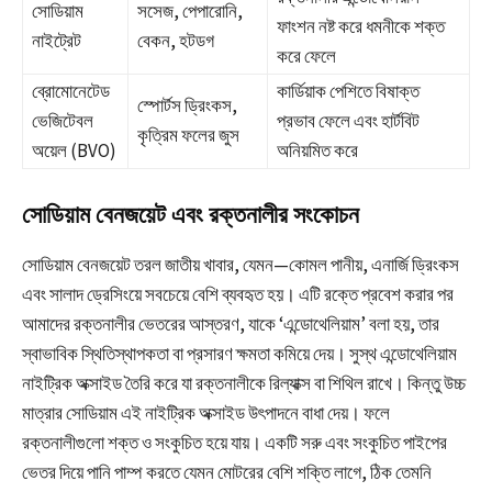
সোডিয়াম
সসেজ, পেপারোনি,
ফাংশন নষ্ট করে ধমনীকে শক্ত
নাইট্রেট
বেকন, হটডগ
করে ফেলে
ব্রোমোনেটেড
কার্ডিয়াক পেশিতে বিষাক্ত
স্পোর্টস ড্রিংকস,
ভেজিটেবল
প্রভাব ফেলে এবং হার্টবিট
কৃত্রিম ফলের জুস
অয়েল (BVO)
অনিয়মিত করে
সোডিয়াম বেনজয়েট এবং রক্তনালীর সংকোচন
সোডিয়াম বেনজয়েট তরল জাতীয় খাবার, যেমন—কোমল পানীয়, এনার্জি ড্রিংকস
এবং সালাদ ড্রেসিংয়ে সবচেয়ে বেশি ব্যবহৃত হয়। এটি রক্তে প্রবেশ করার পর
আমাদের রক্তনালীর ভেতরের আস্তরণ, যাকে ‘এন্ডোথেলিয়াম’ বলা হয়, তার
স্বাভাবিক স্থিতিস্থাপকতা বা প্রসারণ ক্ষমতা কমিয়ে দেয়। সুস্থ এন্ডোথেলিয়াম
নাইট্রিক অক্সাইড তৈরি করে যা রক্তনালীকে রিল্যাক্স বা শিথিল রাখে। কিন্তু উচ্চ
মাত্রার সোডিয়াম এই নাইট্রিক অক্সাইড উৎপাদনে বাধা দেয়। ফলে
রক্তনালীগুলো শক্ত ও সংকুচিত হয়ে যায়। একটি সরু এবং সংকুচিত পাইপের
ভেতর দিয়ে পানি পাম্প করতে যেমন মোটরের বেশি শক্তি লাগে, ঠিক তেমনি