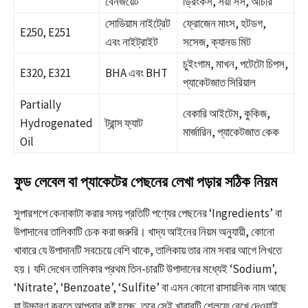
বেনজয়েট
ড্রিংকস, সয়া সস, আচার
সোডিয়াম নাইট্রেট
ফ্রোজেন মাংস, হটডগ,
E250, E251
এবং নাইট্রাইট
সসেজ, ক্যানড মিট
চুইংগাম, মাখন, পটেটো চিপস,
E320, E321
BHA এবং BHT
প্যাকেটজাত সিরিয়াল
Partially
বেকারি আইটেম, কুকিজ,
Hydrogenated
ট্রান্স ফ্যাট
মার্জারিন, প্যাকেটজাত কেক
Oil
ফুড লেবেল বা প্যাকেটের পেছনের লেখা পড়ার সঠিক নিয়ম
সুপারশপে কেনাকাটা করার সময় প্রতিটি পণ্যের পেছনের ‘Ingredients’ বা
উপাদানের তালিকাটি চেক করা জরুরি। খাদ্য আইনের নিয়ম অনুযায়ী, কোনো
খাবারে যে উপাদানটি সবচেয়ে বেশি থাকে, তালিকায় তার নাম সবার আগে লিখতে
হয়। যদি দেখেন তালিকার প্রথম তিন-চারটি উপাদানের মধ্যেই ‘Sodium’,
‘Nitrate’, ‘Benzoate’, ‘Sulfite’ বা এমন কোনো রাসায়নিক নাম আছে
যা উচ্চারণ করতে আপনার কষ্ট হচ্ছে, তবে সেই খাবারটি শেলফে রেখে দেওয়াই