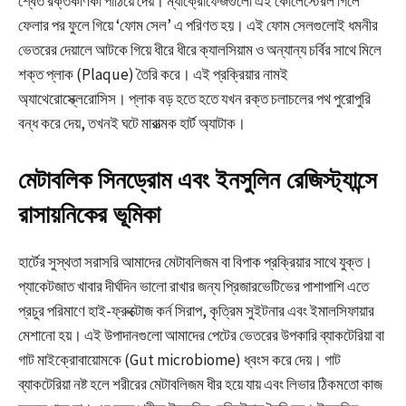
শ্বেত রক্তকণিকা পাঠিয়ে দেয়। ম্যাক্রোফেজগুলো এই কোলেস্টেরল গিলে
ফেলার পর ফুলে গিয়ে ‘ফোম সেল’ এ পরিণত হয়। এই ফোম সেলগুলোই ধমনীর
ভেতরের দেয়ালে আটকে গিয়ে ধীরে ধীরে ক্যালসিয়াম ও অন্যান্য চর্বির সাথে মিলে
শক্ত প্লাক (Plaque) তৈরি করে। এই প্রক্রিয়ার নামই
অ্যাথেরোস্ক্লেরোসিস। প্লাক বড় হতে হতে যখন রক্ত চলাচলের পথ পুরোপুরি
বন্ধ করে দেয়, তখনই ঘটে মারাত্মক হার্ট অ্যাটাক।
মেটাবলিক সিনড্রোম এবং ইনসুলিন রেজিস্ট্যান্সে
রাসায়নিকের ভূমিকা
হার্টের সুস্থতা সরাসরি আমাদের মেটাবলিজম বা বিপাক প্রক্রিয়ার সাথে যুক্ত।
প্যাকেটজাত খাবার দীর্ঘদিন ভালো রাখার জন্য প্রিজারভেটিভের পাশাপাশি এতে
প্রচুর পরিমাণে হাই-ফ্রুক্টোজ কর্ন সিরাপ, কৃত্রিম সুইটনার এবং ইমালসিফায়ার
মেশানো হয়। এই উপাদানগুলো আমাদের পেটের ভেতরের উপকারি ব্যাকটেরিয়া বা
গাট মাইক্রোবায়োমকে (Gut microbiome) ধ্বংস করে দেয়। গাট
ব্যাকটেরিয়া নষ্ট হলে শরীরের মেটাবলিজম ধীর হয়ে যায় এবং লিভার ঠিকমতো কাজ