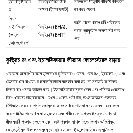
ট্রাইগ্লিসারাই
হাইড্রোজেনেটেড
বিপজ্জনক মাত্রায় বাড়িয়ে রক্তকে
ড
অয়েল (ট্রান্স ফ্যাট)
ঘন করে ফেলে
নিম্ন
ধমনী থেকে খারাপ চর্বি পরিষ্কার
এইচডিএল
বিএইচএ (BHA),
করার প্রাকৃতিক ক্ষমতা নষ্ট করে
(ভালো
বিএইচটি (BHT)
দেয়
কোলেস্টেরল)
কৃত্রিম রং এবং ইমালসিফায়ার কীভাবে কোলেস্টেরল বাড়ায়
খাবারকে আকর্ষণীয় করে তুলতে যে কৃত্রিম রং (যেমন- রেড ৪০, ইয়েলো ৫) এবং
টেক্সচার ধরে রাখতে যে ইমালসিফায়ার ব্যবহার করা হয়, তা সরাসরি আমাদের
লিভার ফাংশনকে ব্যাহত করে। ইমালসিফায়ার মূলত তেল এবং পানিকে একসাথে
মিশে থাকতে সাহায্য করে। যখন এগুলো পেটে যায়, তখন অন্ত্রের ভেতরের
মিউকাস লেয়ার বা প্রতিরক্ষামূলক আস্তরণকে পাতলা করে ফেলে। এর ফলে
রক্তে টক্সিন প্রবেশ করা সহজ হয় এবং শরীরে লো-গ্রেড ইনফ্লামেশন বা
দীর্ঘমেয়াদী প্রদাহ চলতে থাকে। এই প্রদাহ সামাল দিতে লিভার অতিরিক্ত
কোলেস্টেরল উৎপাদন শুরু করে, যার বড় অংশই হলো ক্ষতিকর এলডিএল