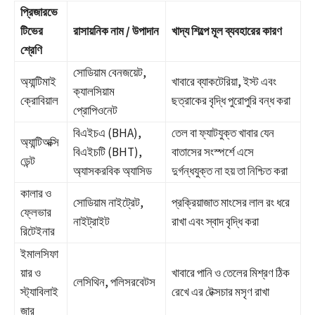
প্রিজারভে
টিভের
রাসায়নিক নাম / উপাদান
খাদ্য শিল্পে মূল ব্যবহারের কারণ
শ্রেণি
সোডিয়াম বেনজয়েট,
অ্যান্টিমাই
খাবারে ব্যাকটেরিয়া, ইস্ট এবং
ক্যালসিয়াম
ক্রোবিয়াল
ছত্রাকের বৃদ্ধি পুরোপুরি বন্ধ করা
প্রোপিওনেট
বিএইচএ (BHA),
তেল বা ফ্যাটযুক্ত খাবার যেন
অ্যান্টিঅক্সি
বিএইচটি (BHT),
বাতাসের সংস্পর্শে এসে
ডেন্ট
অ্যাসকরবিক অ্যাসিড
দুর্গন্ধযুক্ত না হয় তা নিশ্চিত করা
কালার ও
সোডিয়াম নাইট্রেট,
প্রক্রিয়াজাত মাংসের লাল রং ধরে
ফ্লেভার
নাইট্রাইট
রাখা এবং স্বাদ বৃদ্ধি করা
রিটেইনার
ইমালসিফা
য়ার ও
খাবারে পানি ও তেলের মিশ্রণ ঠিক
লেসিথিন, পলিসরবেটস
স্ট্যাবিলাই
রেখে এর টেক্সচার মসৃণ রাখা
জার