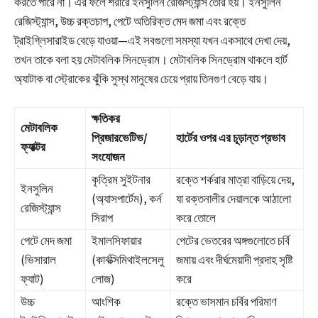
করতে পারে না। এর ফলে শরীরে ইনসুলিন রেজিস্ট্যান্স তৈরি হয়। ইনসুলিন
রেজিস্ট্যান্স, উচ্চ রক্তচাপ, পেটে অতিরিক্ত মেদ জমা এবং রক্তে
ট্রাইগ্লিসারাইড বেড়ে যাওয়া—এই সবগুলো সমস্যা যখন একসাথে দেখা দেয়,
তখন তাকে বলা হয় মেটাবলিক সিনড্রোম। মেটাবলিক সিনড্রোম থাকলে হার্ট
অ্যাটাক বা স্ট্রোকের ঝুঁকি সুস্থ মানুষের চেয়ে প্রায় তিনগুণ বেড়ে যায়।
ক্ষতিকর
মেটাবলিক
প্রিজারভেটিভ/
হার্টের ওপর এর চূড়ান্ত প্রভাব
ফ্যাক্টর
সংযোজন
কৃত্রিম সুইটনার
রক্তে শর্করার মাত্রা বাড়িয়ে দেয়,
ইনসুলিন
(অ্যাসপার্টেম), কর্ন
যা রক্তনালীর দেয়ালকে আঠালো
রেজিস্ট্যান্স
সিরাপ
করে তোলে
পেটে মেদ জমা
ইমালসিফায়ার
পেটের ভেতরের অঙ্গগুলোতে চর্বি
(ভিসারাল
(কার্বক্সিমিথাইলসেলু
জমায় এবং দীর্ঘমেয়াদী প্রদাহ সৃষ্টি
ফ্যাট)
লোজ)
করে
উচ্চ
আংশিক
রক্তে ভাসমান চর্বির পরিমাণ