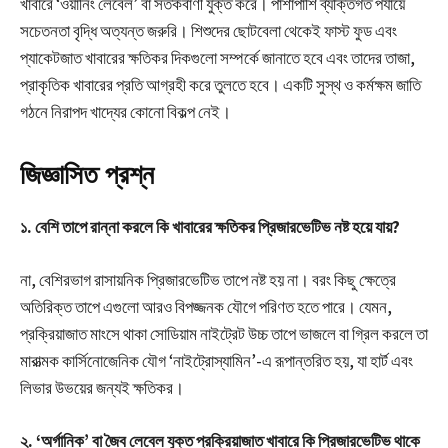
খাবারে ‘ওয়ার্নিং লেবেল’ বা সতর্কবাণী যুক্ত করে। পাশাপাশি ব্যক্তিগত পর্যায়ে
সচেতনতা বৃদ্ধি অত্যন্ত জরুরি। শিশুদের ছোটবেলা থেকেই ফাস্ট ফুড এবং
প্যাকেটজাত খাবারের ক্ষতিকর দিকগুলো সম্পর্কে জানাতে হবে এবং তাদের তাজা,
প্রাকৃতিক খাবারের প্রতি আগ্রহী করে তুলতে হবে। একটি সুস্থ ও কর্মক্ষম জাতি
গঠনে নিরাপদ খাদ্যের কোনো বিকল্প নেই।
জিজ্ঞাসিত প্রশ্ন
১. বেশি তাপে রান্না করলে কি খাবারের ক্ষতিকর প্রিজারভেটিভ নষ্ট হয়ে যায়?
না, বেশিরভাগ রাসায়নিক প্রিজারভেটিভ তাপে নষ্ট হয় না। বরং কিছু ক্ষেত্রে
অতিরিক্ত তাপে এগুলো আরও বিপজ্জনক যৌগে পরিণত হতে পারে। যেমন,
প্রক্রিয়াজাত মাংসে থাকা সোডিয়াম নাইট্রেট উচ্চ তাপে ভাজলে বা গ্রিল করলে তা
মারাত্মক কার্সিনোজেনিক যৌগ ‘নাইট্রোস্যামিন’-এ রূপান্তরিত হয়, যা হার্ট এবং
লিভার উভয়ের জন্যই ক্ষতিকর।
২. ‘অর্গানিক’ বা জৈব লেবেল যুক্ত প্রক্রিয়াজাত খাবারে কি প্রিজারভেটিভ থাকে