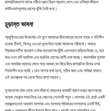
রাসায়নিকগুলো তাদের শরীরে দ্রুত বিরূপ প্রভাব ফেলে এবং ভবিষ্যৎ জীবনে
কার্ডিওভাসকুলার রোগের ঝুঁকি তৈরি করে।
চূড়ান্ত ভাবনা
প্রযুক্তির চরম উৎকর্ষের এই যুগে আমাদের জীবনযাত্রা অনেক সহজ ও গতিশীল
হয়েছে ঠিকই, কিন্তু এর চড়া মূল্য দিতে হচ্ছে আমাদের শরীরকে। খাবারে
প্রিজারভেটিভ হৃদরোগ ও উচ্চ রক্তচাপের ঝুঁকি এমনভাবে বাড়িয়ে দিচ্ছে যে, ঘরে
ঘরে এখন হার্ট অ্যাটাক এবং ক্রনিক রোগের রোগী দেখা যাচ্ছে। ব্যবসায়িক মুনাফা
এবং সাময়িক স্বাদের মোহে পড়ে আমরা যেন ধীরে ধীরে রাসায়নিক বিষের ওপর
নির্ভরশীল হয়ে পড়ছি। তবে আশার কথা হলো, সঠিক জ্ঞান এবং সদিচ্ছা থাকলে
এই ধ্বংসাত্মক পথ থেকে ফিরে আসা সম্ভব।
সুপারশপের তাক থেকে চোখ ধাঁধানো মোড়কের খাবারটি ব্যাগে ভরার আগে মাত্র
কয়েক সেকেন্ড সময় নিয়ে এর পেছনের লেবেলটি পড়ুন। আপনার এই ছোট্ট একটি
স্বাস্থ্যসচেতন অভ্যাস আপনার এবং আপনার পরিবারের সদস্যদের একটি দীর্ঘ,
সুস্থ ও রোগমুক্ত জীবন উপহার দিতে পারে। ডায়েট থেকে রাসায়নিক এবং