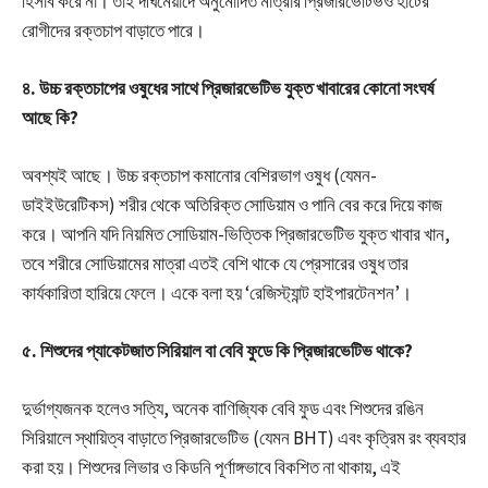
হিসাব করে না। তাই দীর্ঘমেয়াদে অনুমোদিত মাত্রার প্রিজারভেটিভও হার্টের
রোগীদের রক্তচাপ বাড়াতে পারে।
৪. উচ্চ রক্তচাপের ওষুধের সাথে প্রিজারভেটিভ যুক্ত খাবারের কোনো সংঘর্ষ
আছে কি?
অবশ্যই আছে। উচ্চ রক্তচাপ কমানোর বেশিরভাগ ওষুধ (যেমন-
ডাইইউরেটিকস) শরীর থেকে অতিরিক্ত সোডিয়াম ও পানি বের করে দিয়ে কাজ
করে। আপনি যদি নিয়মিত সোডিয়াম-ভিত্তিক প্রিজারভেটিভ যুক্ত খাবার খান,
তবে শরীরে সোডিয়ামের মাত্রা এতই বেশি থাকে যে প্রেসারের ওষুধ তার
কার্যকারিতা হারিয়ে ফেলে। একে বলা হয় ‘রেজিস্ট্যান্ট হাইপারটেনশন’।
৫. শিশুদের প্যাকেটজাত সিরিয়াল বা বেবি ফুডে কি প্রিজারভেটিভ থাকে?
দুর্ভাগ্যজনক হলেও সত্যি, অনেক বাণিজ্যিক বেবি ফুড এবং শিশুদের রঙিন
সিরিয়ালে স্থায়িত্ব বাড়াতে প্রিজারভেটিভ (যেমন BHT) এবং কৃত্রিম রং ব্যবহার
করা হয়। শিশুদের লিভার ও কিডনি পূর্ণাঙ্গভাবে বিকশিত না থাকায়, এই