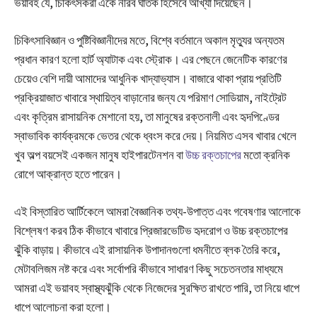
ভয়াবহ যে, চিকিৎসকরা একে নীরব ঘাতক হিসেবে আখ্যা দিয়েছেন।
চিকিৎসাবিজ্ঞান ও পুষ্টিবিজ্ঞানীদের মতে, বিশ্বে বর্তমানে অকাল মৃত্যুর অন্যতম
প্রধান কারণ হলো হার্ট অ্যাটাক এবং স্ট্রোক। এর পেছনে জেনেটিক কারণের
চেয়েও বেশি দায়ী আমাদের আধুনিক খাদ্যাভ্যাস। বাজারে থাকা প্রায় প্রতিটি
প্রক্রিয়াজাত খাবারে স্থায়িত্ব বাড়ানোর জন্য যে পরিমাণ সোডিয়াম, নাইট্রেট
এবং কৃত্রিম রাসায়নিক মেশানো হয়, তা মানুষের রক্তনালী এবং হৃদপিণ্ডের
স্বাভাবিক কার্যক্রমকে ভেতর থেকে ধ্বংস করে দেয়। নিয়মিত এসব খাবার খেলে
খুব অল্প বয়সেই একজন মানুষ হাইপারটেনশন বা
উচ্চ রক্তচাপের
মতো ক্রনিক
রোগে আক্রান্ত হতে পারেন।
এই বিস্তারিত আর্টিকেলে আমরা বৈজ্ঞানিক তথ্য-উপাত্ত এবং গবেষণার আলোকে
বিশ্লেষণ করব ঠিক কীভাবে খাবারে প্রিজারভেটিভ হৃদরোগ ও উচ্চ রক্তচাপের
ঝুঁকি বাড়ায়। কীভাবে এই রাসায়নিক উপাদানগুলো ধমনীতে ব্লক তৈরি করে,
মেটাবলিজম নষ্ট করে এবং সর্বোপরি কীভাবে সাধারণ কিছু সচেতনতার মাধ্যমে
আমরা এই ভয়াবহ স্বাস্থ্যঝুঁকি থেকে নিজেদের সুরক্ষিত রাখতে পারি, তা নিয়ে ধাপে
ধাপে আলোচনা করা হলো।