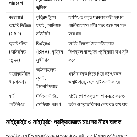
লার রোগ
ভূমিকা
করোনারি
কৃত্রিম ট্রান্স
হৃৎপিণ্ডে রক্ত সরবরাহকারী প্রধান
আর্টারি ডিজিজ
ফ্যাট, সোডিয়াম
ধমনীগুলোতে চর্বির স্তর জমে পথ সরু
(CAD)
নাইট্রেট
হয়ে যায়
অ্যারিথমিয়া
বিএইচএ
হার্টের নিজস্ব ইলেকট্রিক্যাল
(অনিয়মিত
(BHA), কৃত্রিম
সিগন্যাল বা স্পন্দন প্রক্রিয়ায় বাধা সৃষ্টি
স্পন্দন)
সুইটনার
করে
অক্সিডাইজড
মায়োকার্ডিয়াল
ধমনীর ব্লক ছিঁড়ে গিয়ে হঠাৎ রক্ত
ফ্যাট,
ইনফার্কশন
জমাট বাঁধে, ফলে হার্ট অ্যাটাক হয়
ইমালসিফায়ার
হার্ট
দীর্ঘমেয়াদী উচ্চ
হার্টের পেশি রক্ত পাম্প করতে করতে
ফেইলিওর
সোডিয়াম গ্রহণ
দুর্বল ও স্বাভাবিকের চেয়ে বড় হয়ে যায়
নাইট্রাইট ও নাইট্রেট: প্রক্রিয়াজাত মাংসের নীরব ঘাতক
আমেরিকান হার্ট অ্যাসোসিয়েশনের গবেষণা অনুযায়ী, যারা নিয়মিত প্রক্রিয়াজাত