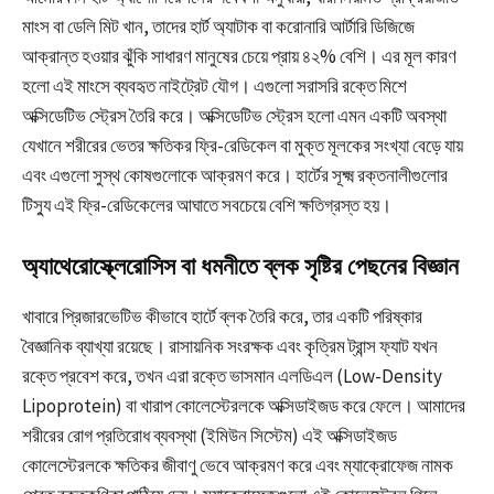
মাংস বা ডেলি মিট খান, তাদের হার্ট অ্যাটাক বা করোনারি আর্টারি ডিজিজে
আক্রান্ত হওয়ার ঝুঁকি সাধারণ মানুষের চেয়ে প্রায় ৪২% বেশি। এর মূল কারণ
হলো এই মাংসে ব্যবহৃত নাইট্রেট যৌগ। এগুলো সরাসরি রক্তে মিশে
অক্সিডেটিভ স্ট্রেস তৈরি করে। অক্সিডেটিভ স্ট্রেস হলো এমন একটি অবস্থা
যেখানে শরীরের ভেতর ক্ষতিকর ফ্রি-রেডিকেল বা মুক্ত মূলকের সংখ্যা বেড়ে যায়
এবং এগুলো সুস্থ কোষগুলোকে আক্রমণ করে। হার্টের সূক্ষ্ম রক্তনালীগুলোর
টিস্যু এই ফ্রি-রেডিকেলের আঘাতে সবচেয়ে বেশি ক্ষতিগ্রস্ত হয়।
অ্যাথেরোস্ক্লেরোসিস বা ধমনীতে ব্লক সৃষ্টির পেছনের বিজ্ঞান
খাবারে প্রিজারভেটিভ কীভাবে হার্টে ব্লক তৈরি করে, তার একটি পরিষ্কার
বৈজ্ঞানিক ব্যাখ্যা রয়েছে। রাসায়নিক সংরক্ষক এবং কৃত্রিম ট্রান্স ফ্যাট যখন
রক্তে প্রবেশ করে, তখন এরা রক্তে ভাসমান এলডিএল (Low-Density
Lipoprotein) বা খারাপ কোলেস্টেরলকে অক্সিডাইজড করে ফেলে। আমাদের
শরীরের রোগ প্রতিরোধ ব্যবস্থা (ইমিউন সিস্টেম) এই অক্সিডাইজড
কোলেস্টেরলকে ক্ষতিকর জীবাণু ভেবে আক্রমণ করে এবং ম্যাক্রোফেজ নামক