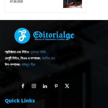
07.08.2026
প্রতিষ্ঠাতা এবং সিইও:
সুকান্ত পার্থিব
ডেপুটি সিইও, সিওও ও সম্পাদক:
ঔষ্ণীক দাশ
উপ-সম্পাদক:
গাউছুল হীরা
Quick Links