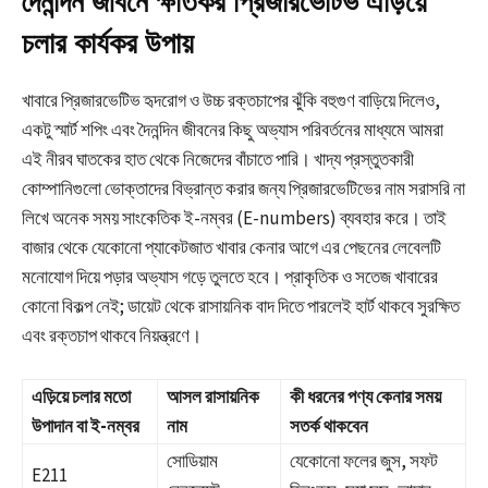
দৈনন্দিন জীবনে ক্ষতিকর প্রিজারভেটিভ এড়িয়ে
চলার কার্যকর উপায়
খাবারে প্রিজারভেটিভ হৃদরোগ ও উচ্চ রক্তচাপের ঝুঁকি বহুগুণ বাড়িয়ে দিলেও,
একটু স্মার্ট শপিং এবং দৈনন্দিন জীবনের কিছু অভ্যাস পরিবর্তনের মাধ্যমে আমরা
এই নীরব ঘাতকের হাত থেকে নিজেদের বাঁচাতে পারি। খাদ্য প্রস্তুতকারী
কোম্পানিগুলো ভোক্তাদের বিভ্রান্ত করার জন্য প্রিজারভেটিভের নাম সরাসরি না
লিখে অনেক সময় সাংকেতিক ই-নম্বর (E-numbers) ব্যবহার করে। তাই
বাজার থেকে যেকোনো প্যাকেটজাত খাবার কেনার আগে এর পেছনের লেবেলটি
মনোযোগ দিয়ে পড়ার অভ্যাস গড়ে তুলতে হবে। প্রাকৃতিক ও সতেজ খাবারের
কোনো বিকল্প নেই; ডায়েট থেকে রাসায়নিক বাদ দিতে পারলেই হার্ট থাকবে সুরক্ষিত
এবং রক্তচাপ থাকবে নিয়ন্ত্রণে।
এড়িয়ে চলার মতো
আসল রাসায়নিক
কী ধরনের পণ্য কেনার সময়
উপাদান বা ই-নম্বর
নাম
সতর্ক থাকবেন
সোডিয়াম
যেকোনো ফলের জুস, সফট
E211