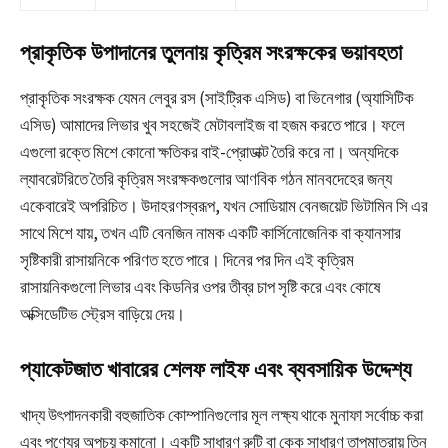
প্রাকৃতিক উপাদানের তুলনায় কৃত্রিম সংরক্ষকের ভয়াবহতা
প্রাকৃতিক সংরক্ষক যেমন লেবুর রস (সাইট্রিক এসিড) বা ভিনেগার (অ্যাসিটিক
এসিড) আমাদের লিভার খুব সহজেই মেটাবলাইজ বা হজম করতে পারে। ফলে
এগুলো রক্তে মিশে কোনো ক্ষতিকর বাই-প্রোডাক্ট তৈরি করে না। অন্যদিকে
ল্যাবরেটরিতে তৈরি কৃত্রিম সংরক্ষকগুলোর আণবিক গঠন মানবদেহের জন্য
একেবারেই অপরিচিত। উদাহরণস্বরূপ, যখন সোডিয়াম বেনজয়েট ভিটামিন সি এর
সাথে মিশে যায়, তখন এটি বেনজিন নামক একটি কার্সিনোজেনিক বা ক্যানসার
সৃষ্টিকারী রাসায়নিকে পরিণত হতে পারে। দিনের পর দিন এই কৃত্রিম
রাসায়নিকগুলো লিভার এবং কিডনির ওপর তীব্র চাপ সৃষ্টি করে এবং কোষে
অক্সিডেটিভ স্ট্রেস বাড়িয়ে দেয়।
প্যাকেটজাত খাবারের শেলফ লাইফ এবং ব্যবসায়িক উদ্দেশ্য
খাদ্য উৎপাদনকারী বহুজাতিক কোম্পানিগুলোর মূল লক্ষ্য থাকে মুনাফা সর্বোচ্চ করা
এবং পণ্যের অপচয় কমানো। একটি সাধারণ রুটি বা কেক সাধারণ তাপমাত্রায় তিন