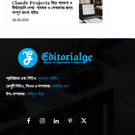
Claude Projects দিয়ে গবেষণা ও
দীর্ঘমেয়াদি লেখা: গবেষক ও লেখকদের জন্য
সম্পূর্ণ বাংলা গাইড
08.08.2026
প্রতিষ্ঠাতা এবং সিইও:
সুকান্ত পার্থিব
ডেপুটি সিইও, সিওও ও সম্পাদক:
ঔষ্ণীক দাশ
উপ-সম্পাদক:
গাউছুল হীরা