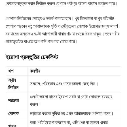
কোলাহলমুক্ত স্থান নির্বাচন করুন যেখানে পর্যাপ্ত আলো-বাতাস চলাচল করে।
পোশাক নির্বাচনের ক্ষেত্রেও সতর্ক থাকতে হবে। খুব ঢিলেঢালা বা খুব আঁটসাঁট
পোশাক পরবেন না; আরামদায়ক সুতি বা স্ট্রেচেবল পোশাক ইয়োগার জন্য আদর্শ।
ব্যায়ামের অন্তত ২ ঘণ্টা আগে ভারী খাবার খাওয়া থেকে বিরত থাকুন। তবে শরীর
হাইড্রেটেড রাখতে অল্প পানি পান করা যেতে পারে।
ইয়োগা প্রস্তুতির চেকলিস্ট
ধাপ
করণীয়
স্থান
সমতল, পরিষ্কার এবং শান্ত জায়গা বেছে নিন।
নির্বাচন
একটি ভালো মানের ইয়োগা ম্যাট বা মোটা তোয়ালে ব্যবহার
সরঞ্জাম
করুন।
পোশাক
নড়াচড়া করতে সুবিধা হয় এমন আরামদায়ক পোশাক পরুন।
ভরা পেটে ইয়োগা করবেন না, খালি পেট বা হালকা খাবার
খাবার