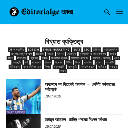
বিখ্যাত ব্যক্তিত্ব
AI ও প্রযুক্তি
EDTECH
EMAIL MARKETING
SAAS
SEO
SMM
অটোমোবাইল
অনুপ্রেরণামূলক গল্প
ইতিহাস
ইভেন্ট
উৎসব
খেলাধুলা
গৃহস্থালি ও লাইফহ্যাকস
জাতীয়
জীবন
জীবনধারা
জ্যোতিষ
ট্যাক্স
ডিজিটাল ব্যবসা
ডিজিটাল মার্কেটিং
পরিবেশ ও জলবায়ু
পেশা
প্যারেন্টিং
বই
বাংলাদেশ
বিজ্ঞান
বিনোদন
বিবিধ
বিশ্ব
ব্যাংকিং
ভ্রমণ
মার্কেটিং
মুক্তিযুদ্ধ
মুদ্রা বিনিময় হার
শিক্ষা
শ্রদ্ধাঞ্জলি
সংস্কৃতি
সাফল্যের গল্প
সাহিত্য
স্বাস্থ্য
স্মরণ
অবশেষে সব বিতর্কের অবসান — মেসিই সর্বকালের
সর্বশ্রেষ্ঠ
19.07.2026
বিখ্যাত ব্যক্তিত্ব
হুমায়ূন আহমেদ- চান্নি পসরের নিঃসঙ্গ আঁধার
19.07.2026