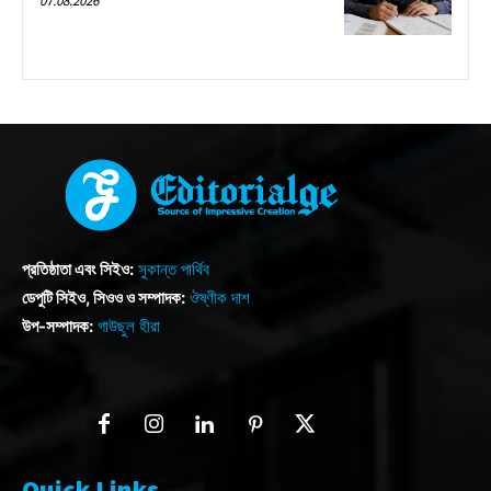
07.08.2026
প্রতিষ্ঠাতা এবং সিইও:
সুকান্ত পার্থিব
ডেপুটি সিইও, সিওও ও সম্পাদক:
ঔষ্ণীক দাশ
উপ-সম্পাদক:
গাউছুল হীরা
Quick Links