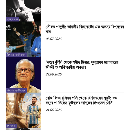
শ্রদ্ধাঞ্জলি
সৌরভ গাঙ্গুলী: ভারতীয় ক্রিকেটের এক অদম্য বিপ্লবের
নাম
08.07.2026
বিখ্যাত ব্যক্তিত্ব
‘নতুন কুঁড়ি’ থেকে শহীদ মিনার: মুস্তাফা মনোয়ারের
জীবনী ও অবিস্মরণীয় অবদান
29.06.2026
বিখ্যাত ব্যক্তিত্ব
রোজারিওর ধূলিময় গলি থেকে বিশ্বজয়ের মুকুট: ৩৯
বছরে পা দিলেন ফুটবলের জাদুকর লিওনেল মেসি
24.06.2026
খেলাধুলা