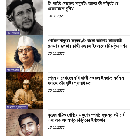
টি-শার্টের পেছনের মানুষটি: আমরা কী সত্যিই চে
গুয়েভারাকে বুঝি?
14.06.2026
শ্রদ্ধাঞ্জলি
শোষিত মানুষের বজ্রকণ্ঠ: বাংলা কবিতায় সাম্যবাদী
চেতনার রূপকার কাজী নজরুল ইসলামের চিরন্তন দর্শন
25.05.2026
শ্রদ্ধাঞ্জলি
প্রেম ও দ্রোহের কবি কাজী নজরুল ইসলাম: বর্তমান
সমাজে তাঁর সৃষ্টির প্রাসঙ্গিকতা
25.05.2026
বিখ্যাত ব্যক্তিত্ব
মৃত্যুর গণ্ডি পেরিয়ে একুশের স্পর্ধা: সুকান্ত ভট্টাচার্য
এবং এক অসমাপ্ত বিপ্লবের ইশতেহার
13.05.2026